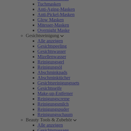
Tuchmasken
Anti-Aging-Masken
Anti-Pickel-Masken
Glow Masken
Mitesser-Masken
Overnight Maske
Gesichtsreinigung
Alle anzeigen
Gesichtspeeling
Gesichtswasser
Mizellenwasser
Reinigungsgel
Reinigungsöl
Abschminkpads
Abschminktücher
Gesichtsreinigungssets
Gesichtsseife
Make-up-Entferner
Reinigungscreme
Reinigungsmilch
Reinigungspuder
Reinigungsschaum
Beauty Tools & Zubehör
Alle anzeigen
Gesichtsmassage