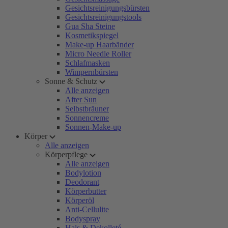
Gesichtsreinigungsbürsten
Gesichtsreinigungstools
Gua Sha Steine
Kosmetikspiegel
Make-up Haarbänder
Micro Needle Roller
Schlafmasken
Wimpernbürsten
Sonne & Schutz
Alle anzeigen
After Sun
Selbstbräuner
Sonnencreme
Sonnen-Make-up
Körper
Alle anzeigen
Körperpflege
Alle anzeigen
Bodylotion
Deodorant
Körperbutter
Körperöl
Anti-Cellulite
Bodyspray
Hals & Dekolleté