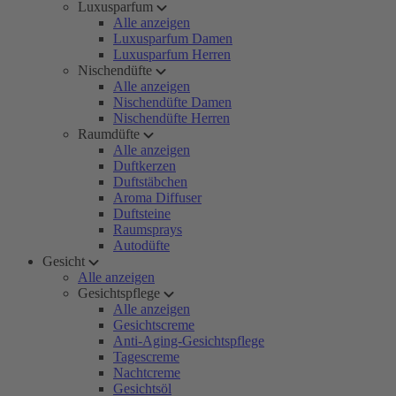
Luxusparfum
Alle anzeigen
Luxusparfum Damen
Luxusparfum Herren
Nischendüfte
Alle anzeigen
Nischendüfte Damen
Nischendüfte Herren
Raumdüfte
Alle anzeigen
Duftkerzen
Duftstäbchen
Aroma Diffuser
Duftsteine
Raumsprays
Autodüfte
Gesicht
Alle anzeigen
Gesichtspflege
Alle anzeigen
Gesichtscreme
Anti-Aging-Gesichtspflege
Tagescreme
Nachtcreme
Gesichtsöl