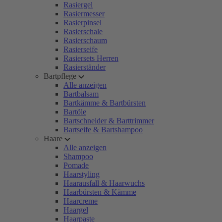
Rasiergel
Rasiermesser
Rasierpinsel
Rasierschale
Rasierschaum
Rasierseife
Rasiersets Herren
Rasierständer
Bartpflege
Alle anzeigen
Bartbalsam
Bartkämme & Bartbürsten
Bartöle
Bartschneider & Barttrimmer
Bartseife & Bartshampoo
Haare
Alle anzeigen
Shampoo
Pomade
Haarstyling
Haarausfall & Haarwuchs
Haarbürsten & Kämme
Haarcreme
Haargel
Haarpaste