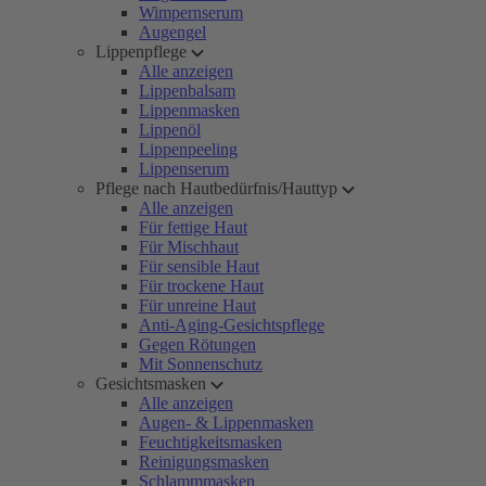
Wimpernserum
Augengel
Lippenpflege
Alle anzeigen
Lippenbalsam
Lippenmasken
Lippenöl
Lippenpeeling
Lippenserum
Pflege nach Hautbedürfnis/Hauttyp
Alle anzeigen
Für fettige Haut
Für Mischhaut
Für sensible Haut
Für trockene Haut
Für unreine Haut
Anti-Aging-Gesichtspflege
Gegen Rötungen
Mit Sonnenschutz
Gesichtsmasken
Alle anzeigen
Augen- & Lippenmasken
Feuchtigkeitsmasken
Reinigungsmasken
Schlammmasken