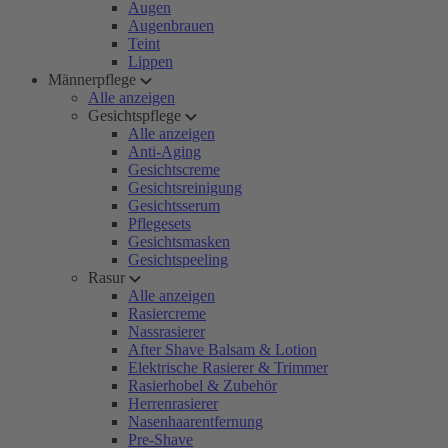
Augen
Augenbrauen
Teint
Lippen
Männerpflege
Alle anzeigen
Gesichtspflege
Alle anzeigen
Anti-Aging
Gesichtscreme
Gesichtsreinigung
Gesichtsserum
Pflegesets
Gesichtsmasken
Gesichtspeeling
Rasur
Alle anzeigen
Rasiercreme
Nassrasierer
After Shave Balsam & Lotion
Elektrische Rasierer & Trimmer
Rasierhobel & Zubehör
Herrenrasierer
Nasenhaarentfernung
Pre-Shave