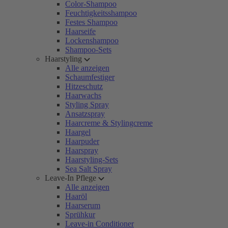
Color-Shampoo
Feuchtigkeitsshampoo
Festes Shampoo
Haarseife
Lockenshampoo
Shampoo-Sets
Haarstyling
Alle anzeigen
Schaumfestiger
Hitzeschutz
Haarwachs
Styling Spray
Ansatzspray
Haarcreme & Stylingcreme
Haargel
Haarpuder
Haarspray
Haarstyling-Sets
Sea Salt Spray
Leave-In Pflege
Alle anzeigen
Haaröl
Haarserum
Sprühkur
Leave-in Conditioner