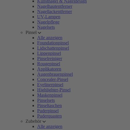
Kunstnägel & Nageldesign
Nagelhautentferner
Nagellackentferner
UV-Lampen
Nagelpflege
Nagelsets
Pinsel
Alle anzeigen
Foundationpinsel
Lidschattenpinsel
Lippenpinsel
Pinselreiniger
Rougepinsel
Applikatoren
Augenbrauenpinsel
Concealer-Pinsel
Eyelinerpinsel
Highlighter-Pinsel
Maskenpinsel
Pinselsets
Pinseltaschen
Puderpinsel
Puderquasten
Zubehör
Alle anzeigen