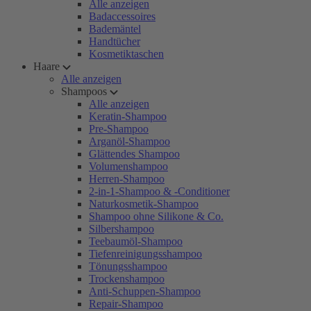
Alle anzeigen
Badaccessoires
Bademäntel
Handtücher
Kosmetiktaschen
Haare
Alle anzeigen
Shampoos
Alle anzeigen
Keratin-Shampoo
Pre-Shampoo
Arganöl-Shampoo
Glättendes Shampoo
Volumenshampoo
Herren-Shampoo
2-in-1-Shampoo & -Conditioner
Naturkosmetik-Shampoo
Shampoo ohne Silikone & Co.
Silbershampoo
Teebaumöl-Shampoo
Tiefenreinigungsshampoo
Tönungsshampoo
Trockenshampoo
Anti-Schuppen-Shampoo
Repair-Shampoo