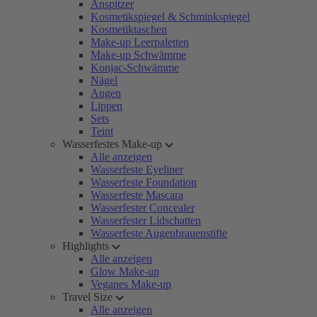
Anspitzer
Kosmetikspiegel & Schminkspiegel
Kosmetiktaschen
Make-up Leerpaletten
Make-up Schwämme
Konjac-Schwämme
Nägel
Augen
Lippen
Sets
Teint
Wasserfestes Make-up
Alle anzeigen
Wasserfeste Eyeliner
Wasserfeste Foundation
Wasserfeste Mascara
Wasserfester Concealer
Wasserfester Lidschatten
Wasserfeste Augenbrauenstifte
Highlights
Alle anzeigen
Glow Make-up
Veganes Make-up
Travel Size
Alle anzeigen