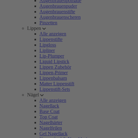
Augenbrauenpomade
Augenbrauenpuder
Augenbrauenstifte
Augenbrauenscheren
Pinzetten
Lippen
Alle anzeigen
Lippenstifte
Lipgloss
Lipliner
Lip-Plumper
Liquid Lipstick
Lippen Zubehör
Lippen-Primer
Lippenbalsam
Matter Lippenstift
Lippenstift-Sets
Nägel
Alle anzeigen
Nagellack
Base Coat
Top Coat
Nagelhärter
Nagelfeilen
Gel Nagellack