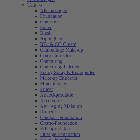
Teint
Alle anzeigen
Foundation
Concealer
Puder
Blush
Highlighter
BB- & CC-Cream
Camouflage Make-up
Color Corrector
Contouring
Contouring Paletten
Fixing Spray & Fixierpuder
Make-up Entferner
Mineralpuder
Primer
Abdeckprodukte
Accessoires
Anti-Aging Make-up
Bronzer
Compact-Foundation
Creme-Foundation
Effektprodukte
Flüssige Foundation
Kompaktpuder