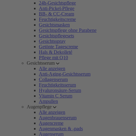
24h-Gesichtspflege
Anti-Pickel-Pflege
BB- & CC-Cream
Feuchtigkeitscreme
Gesichtsmasken
Gesichtspflege ohne Parabene
Gesichtspflegesets
Gesichtsspray
Getönte Tagescreme
Hals & Dekolleté
Pflege mit Q10
Gesichtsserum
Alle anzeigen
Anti-Aging-Gesichtsserum
Collagenserum
Feuchtigkeitsserum
Hyaluronsäure-Serum
Vitamin C Serum
Ampullen
Augenpflege
Alle anzeigen
Augenbrauenserum
Augencreme
Augenmasken & -pads
Augenserum