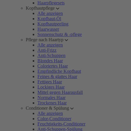
Haarpflegesets
Kopfhautpflege
Alle anzeigen
Kopfhaut-Öl
Kopfhautpeeling
Haarwasser
Sonnenschutz & -pflege
Pflege nach Haartyp
Alle anzeigen
Anti-Frizz
Anti-Schuppen
Blondes Haar
Coloriertes Haar
Empfindliche Kopfhaut
Feines & glattes Haar
Fettiges Haar
Lockiges Haar
Mittel gegen Haarausfall
Normales Haar
Trockenes Haar
Conditioner & Spülung
Alle anzeigen
Color-Conditioner
Feuchtigkeits-Conditioner
Anti-Schuppen-Spülung