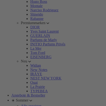
Hugo Boss
Montale
Narciso Rodriguez
Shiseido
Rabanne
Premiummarken
DIOR
Yves Saint Laurent
GUERLAIN
Parfums de Marly
INITIO Parfums Privés
La Mer
Tom Ford
EISENBERG
Neu
Widian
New Notes
IRÄYE
NEST NEW YORK
Ouai
La Prairie
TYPEBEA
Angebote & Bestseller
☀️ Sommer
Alle anzeigen