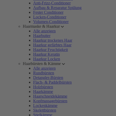
Anti-Frizz-Conditioner
Aufbau & Reparatur Spülung
Fester Conditioner
Locken-Conditioner
Volumen-Conditioner
Haarmaske & Haarkur
Alle anzeigen
Haarbutter
Haarkur trockenes Haar
Haarkur gefärbtes Haar
Haarkur Feuchtigkeit
Haarkur Keratin
Haarkur Locken
Haarbürsten & Kämme
Alle anzeigen
Rundbürsten
Detangler-Bürsten
Flach- & Paddelbürsten
Holzbürsten
Haarkämme
Haarschneidekämme
Kopfmassagebürsten
Lockenkämme
Skelettbürsten
Stielkämme