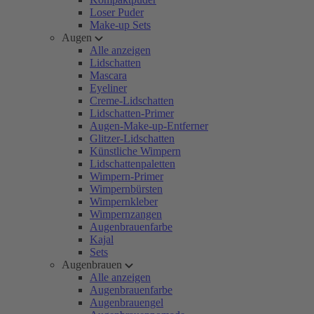
Loser Puder
Make-up Sets
Augen
Alle anzeigen
Lidschatten
Mascara
Eyeliner
Creme-Lidschatten
Lidschatten-Primer
Augen-Make-up-Entferner
Glitzer-Lidschatten
Künstliche Wimpern
Lidschattenpaletten
Wimpern-Primer
Wimpernbürsten
Wimpernkleber
Wimpernzangen
Augenbrauenfarbe
Kajal
Sets
Augenbrauen
Alle anzeigen
Augenbrauenfarbe
Augenbrauengel