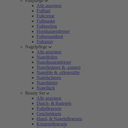
Fußpflege
Alle anzeigen
Fußbad
Fußcreme
Fußmaske
Fußpeeling
Hornhautentferner
Fußgesundheit
Fußspray
Nagelpflege
Alle anzeigen
Nagelfeilen
Nagelhautentferner
Nagelknipser & -zangen
Nagelöle & -pflegestifte
Nagelscheren
Nagelhärter
Nagellack
Beauty Set
Alle anzeigen
Dusch- & Badesets
Fußpflegesets
Geschenksets
Hand- & Nagelpflegesets
Körperpflegesets