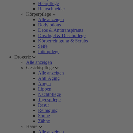
Haarpflege
Haarschneider
Körperpflege
Alle anzeigen
Bodylotions
Deos & Antitranspirants
Duschgel & Duschpflege
Körperreinigung & Scrubs
Seife
Intimpflege
Drogerie
Alle anzeigen
Gesichtspflege
Alle anzeigen
Anti-Aging
Augen
Lippen
Nachtpflege
Tagespflege
Rasur
Reinigung
Sonne
Zähne
Haare
Alle anzeigen