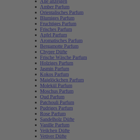
Alle anzeigen
Amber Parfum
Orientalisches Parfum
Blumiges Parfum
Fruchtiges Parfum
Frisches Parfum
Apfel Parfum
Aromatisches Parfum
Bergamotte Parfum
Chypre Düfte
Frische Wäsche Parfum
Holziges Parfum
Jasmin Parfum
Kokos Parfum
Maiglöckchen Parfum
Molekül Parfum
Moschus Parfum
Oud Parfum
Patchouli Parfum
Pudriges Parfum
Rose Parfum
Sandelholz Düfte
Vanille Parfum
Veilchen Düfte
Vetiver Düfte