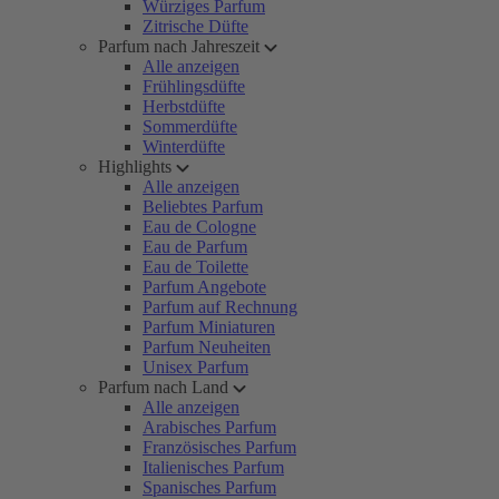
Würziges Parfum
Zitrische Düfte
Parfum nach Jahreszeit
Alle anzeigen
Frühlingsdüfte
Herbstdüfte
Sommerdüfte
Winterdüfte
Highlights
Alle anzeigen
Beliebtes Parfum
Eau de Cologne
Eau de Parfum
Eau de Toilette
Parfum Angebote
Parfum auf Rechnung
Parfum Miniaturen
Parfum Neuheiten
Unisex Parfum
Parfum nach Land
Alle anzeigen
Arabisches Parfum
Französisches Parfum
Italienisches Parfum
Spanisches Parfum