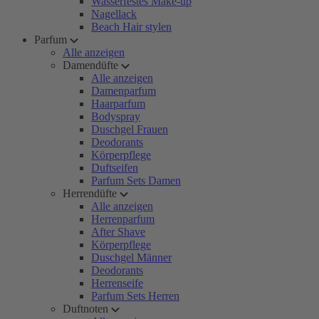
Wasserfestes Make-up
Nagellack
Beach Hair stylen
Parfum
Alle anzeigen
Damendüfte
Alle anzeigen
Damenparfum
Haarparfum
Bodyspray
Duschgel Frauen
Deodorants
Körperpflege
Duftseifen
Parfum Sets Damen
Herrendüfte
Alle anzeigen
Herrenparfum
After Shave
Körperpflege
Duschgel Männer
Deodorants
Herrenseife
Parfum Sets Herren
Duftnoten