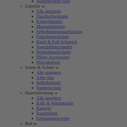
Sonnenschutz-Sets
Zubehör
Alle anzeigen
Duschschwämme
Körperbürsten
Massagebürsten
Selbstbräungshandschuhe
Fußpflegezubehör
Hand & Fuß-Schmuck
Nagelpflegezubehör
Peelinghandschuhe
Pflege Accessoires
Waschlappen
Sonne & Schutz
Alle anzeigen
After Sun
Selbstbräuner
Sonnenschutz
Haarentfernung
Alle anzeigen
Kalt- & Warmwachs
Rasierer
Rasurpflege
Enthaarungscreme
Bad