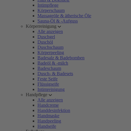
Intimpflege
Körperschaum
Massageöle & ätherische Öle
Sauna-Öl & -Aufguss
Körperreinigung
Alle anzeigen
Duschgel
Duschöl
Duschschaum
Körperpeeling
Badesalz & Badebomben
Badeöl & -milch
Badeschaum
Dusch- & Badesets
Feste Seife
Flüssigseife
Intimreinigung
Handpflege
Alle anzeigen
Handcreme
Handdesinfektion
Handmaske
Handpeeling
Handseife