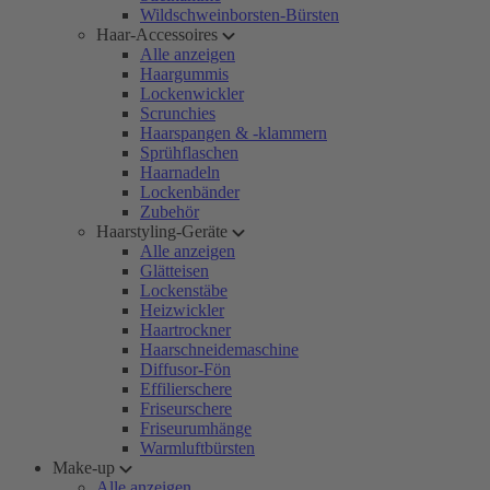
Wildschweinborsten-Bürsten
Haar-Accessoires
Alle anzeigen
Haargummis
Lockenwickler
Scrunchies
Haarspangen & -klammern
Sprühflaschen
Haarnadeln
Lockenbänder
Zubehör
Haarstyling-Geräte
Alle anzeigen
Glätteisen
Lockenstäbe
Heizwickler
Haartrockner
Haarschneidemaschine
Diffusor-Fön
Effilierschere
Friseurschere
Friseurumhänge
Warmluftbürsten
Make-up
Alle anzeigen