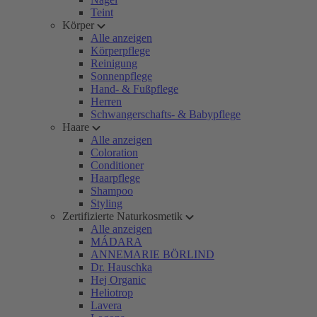
Teint
Körper
Alle anzeigen
Körperpflege
Reinigung
Sonnenpflege
Hand- & Fußpflege
Herren
Schwangerschafts- & Babypflege
Haare
Alle anzeigen
Coloration
Conditioner
Haarpflege
Shampoo
Styling
Zertifizierte Naturkosmetik
Alle anzeigen
MÁDARA
ANNEMARIE BÖRLIND
Dr. Hauschka
Hej Organic
Heliotrop
Lavera