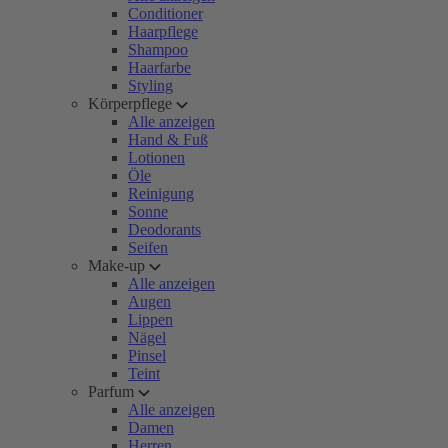
Conditioner
Haarpflege
Shampoo
Haarfarbe
Styling
Körperpflege
Alle anzeigen
Hand & Fuß
Lotionen
Öle
Reinigung
Sonne
Deodorants
Seifen
Make-up
Alle anzeigen
Augen
Lippen
Nägel
Pinsel
Teint
Parfum
Alle anzeigen
Damen
Herren