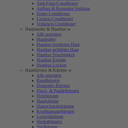
Anti-Frizz-Conditioner
Aufbau & Reparatur Spülung
Fester Conditioner
Locken-Conditioner
Volumen-Conditioner
Haarmaske & Haarkur
Alle anzeigen
Haarbutter
Haarkur trockenes Haar
Haarkur gefärbtes Haar
Haarkur Feuchtigkeit
Haarkur Keratin
Haarkur Locken
Haarbürsten & Kämme
Alle anzeigen
Rundbürsten
Detangler-Bürsten
Flach- & Paddelbürsten
Holzbürsten
Haarkämme
Haarschneidekämme
Kopfmassagebürsten
Lockenkämme
Skelettbürsten
Stielkämme