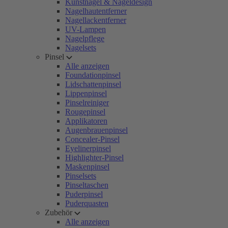
Kunstnägel & Nageldesign
Nagelhautentferner
Nagellackentferner
UV-Lampen
Nagelpflege
Nagelsets
Pinsel
Alle anzeigen
Foundationpinsel
Lidschattenpinsel
Lippenpinsel
Pinselreiniger
Rougepinsel
Applikatoren
Augenbrauenpinsel
Concealer-Pinsel
Eyelinerpinsel
Highlighter-Pinsel
Maskenpinsel
Pinselsets
Pinseltaschen
Puderpinsel
Puderquasten
Zubehör
Alle anzeigen