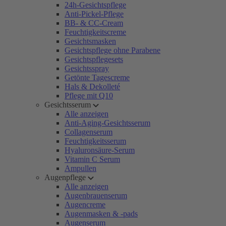
24h-Gesichtspflege
Anti-Pickel-Pflege
BB- & CC-Cream
Feuchtigkeitscreme
Gesichtsmasken
Gesichtspflege ohne Parabene
Gesichtspflegesets
Gesichtsspray
Getönte Tagescreme
Hals & Dekolleté
Pflege mit Q10
Gesichtsserum
Alle anzeigen
Anti-Aging-Gesichtsserum
Collagenserum
Feuchtigkeitsserum
Hyaluronsäure-Serum
Vitamin C Serum
Ampullen
Augenpflege
Alle anzeigen
Augenbrauenserum
Augencreme
Augenmasken & -pads
Augenserum