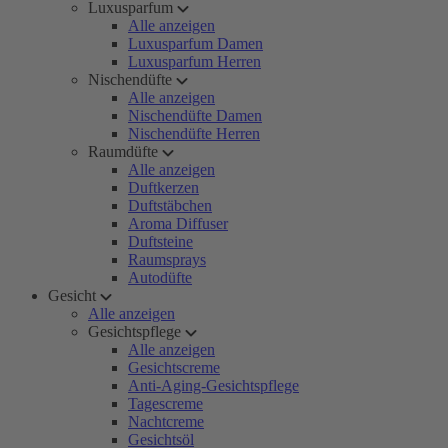
Luxusparfum
Alle anzeigen
Luxusparfum Damen
Luxusparfum Herren
Nischendüfte
Alle anzeigen
Nischendüfte Damen
Nischendüfte Herren
Raumdüfte
Alle anzeigen
Duftkerzen
Duftstäbchen
Aroma Diffuser
Duftsteine
Raumsprays
Autodüfte
Gesicht
Alle anzeigen
Gesichtspflege
Alle anzeigen
Gesichtscreme
Anti-Aging-Gesichtspflege
Tagescreme
Nachtcreme
Gesichtsöl