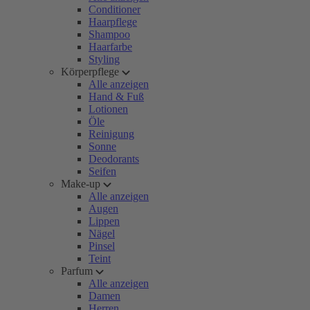
Conditioner
Haarpflege
Shampoo
Haarfarbe
Styling
Körperpflege
Alle anzeigen
Hand & Fuß
Lotionen
Öle
Reinigung
Sonne
Deodorants
Seifen
Make-up
Alle anzeigen
Augen
Lippen
Nägel
Pinsel
Teint
Parfum
Alle anzeigen
Damen
Herren