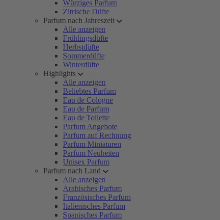
Würziges Parfum
Zitrische Düfte
Parfum nach Jahreszeit
Alle anzeigen
Frühlingsdüfte
Herbstdüfte
Sommerdüfte
Winterdüfte
Highlights
Alle anzeigen
Beliebtes Parfum
Eau de Cologne
Eau de Parfum
Eau de Toilette
Parfum Angebote
Parfum auf Rechnung
Parfum Miniaturen
Parfum Neuheiten
Unisex Parfum
Parfum nach Land
Alle anzeigen
Arabisches Parfum
Französisches Parfum
Italienisches Parfum
Spanisches Parfum