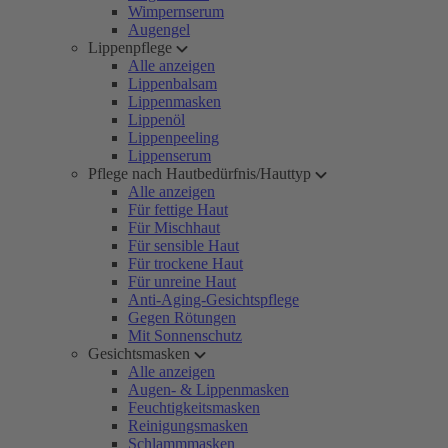
Wimpernserum
Augengel
Lippenpflege
Alle anzeigen
Lippenbalsam
Lippenmasken
Lippenöl
Lippenpeeling
Lippenserum
Pflege nach Hautbedürfnis/Hauttyp
Alle anzeigen
Für fettige Haut
Für Mischhaut
Für sensible Haut
Für trockene Haut
Für unreine Haut
Anti-Aging-Gesichtspflege
Gegen Rötungen
Mit Sonnenschutz
Gesichtsmasken
Alle anzeigen
Augen- & Lippenmasken
Feuchtigkeitsmasken
Reinigungsmasken
Schlammmasken