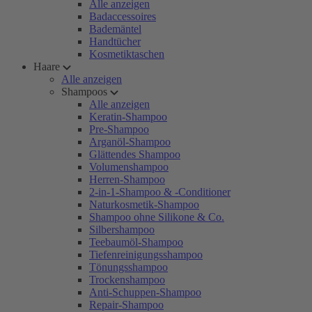
Alle anzeigen
Badaccessoires
Bademäntel
Handtücher
Kosmetiktaschen
Haare
Alle anzeigen
Shampoos
Alle anzeigen
Keratin-Shampoo
Pre-Shampoo
Arganöl-Shampoo
Glättendes Shampoo
Volumenshampoo
Herren-Shampoo
2-in-1-Shampoo & -Conditioner
Naturkosmetik-Shampoo
Shampoo ohne Silikone & Co.
Silbershampoo
Teebaumöl-Shampoo
Tiefenreinigungsshampoo
Tönungsshampoo
Trockenshampoo
Anti-Schuppen-Shampoo
Repair-Shampoo