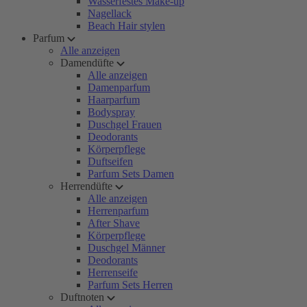
Wasserfestes Make-up
Nagellack
Beach Hair stylen
Parfum
Alle anzeigen
Damendüfte
Alle anzeigen
Damenparfum
Haarparfum
Bodyspray
Duschgel Frauen
Deodorants
Körperpflege
Duftseifen
Parfum Sets Damen
Herrendüfte
Alle anzeigen
Herrenparfum
After Shave
Körperpflege
Duschgel Männer
Deodorants
Herrenseife
Parfum Sets Herren
Duftnoten