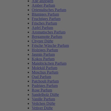
Alle anzeigen
Amber Parfum
Orientalisches Parfum
Blumiges Parfum
Fruchtiges Parfum
Frisches Parfum
Apfel Parfum
Aromatisches Parfum
Bergamotte Parfum
Chypre Düfte
Frische Wäsche Parfum
Holziges Parfum
Jasmin Parfum
Kokos Parfum
Maiglöckchen Parfum
Molekül Parfum
Moschus Parfum
Oud Parfum
Patchouli Parfum
Pudriges Parfum
Rose Parfum
Sandelholz Düfte
Vanille Parfum
Veilchen Düfte
Vetiver Düfte