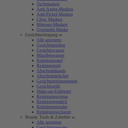
Tuchmasken
Anti-Aging-Masken
Anti-Pickel-Masken
Glow Masken
Mitesser-Masken
Overnight Maske
Gesichtsreinigung
Alle anzeigen
Gesichtspeeling
Gesichtswasser
Mizellenwasser
Reinigungsgel
Reinigungsöl
Abschminkpads
Abschminktücher
Gesichtsreinigungssets
Gesichtsseife
Make-up-Entferner
Reinigungscreme
Reinigungsmilch
Reinigungspuder
Reinigungsschaum
Beauty Tools & Zubehör
Alle anzeigen
Gesichtsmassage