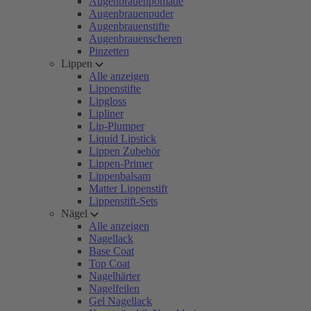
Augenbrauenpomade
Augenbrauenpuder
Augenbrauenstifte
Augenbrauenscheren
Pinzetten
Lippen
Alle anzeigen
Lippenstifte
Lipgloss
Lipliner
Lip-Plumper
Liquid Lipstick
Lippen Zubehör
Lippen-Primer
Lippenbalsam
Matter Lippenstift
Lippenstift-Sets
Nägel
Alle anzeigen
Nagellack
Base Coat
Top Coat
Nagelhärter
Nagelfeilen
Gel Nagellack