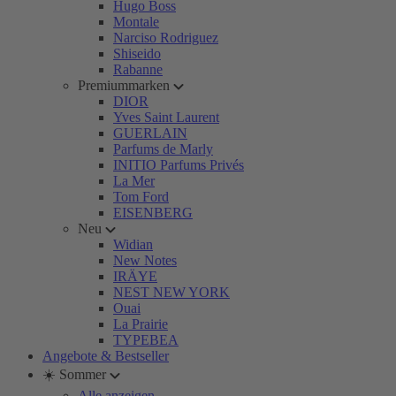
Hugo Boss
Montale
Narciso Rodriguez
Shiseido
Rabanne
Premiummarken
DIOR
Yves Saint Laurent
GUERLAIN
Parfums de Marly
INITIO Parfums Privés
La Mer
Tom Ford
EISENBERG
Neu
Widian
New Notes
IRÄYE
NEST NEW YORK
Ouai
La Prairie
TYPEBEA
Angebote & Bestseller
☀️ Sommer
Alle anzeigen