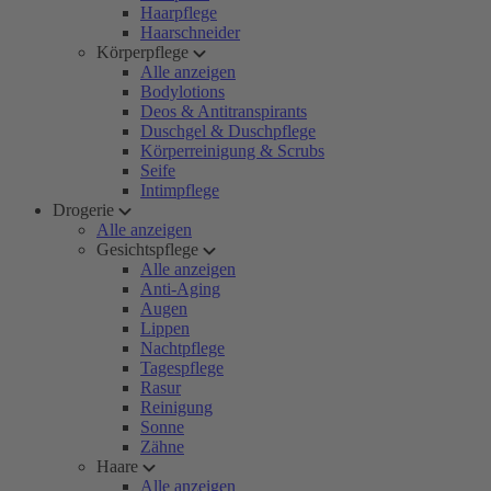
Haarpflege
Haarschneider
Körperpflege
Alle anzeigen
Bodylotions
Deos & Antitranspirants
Duschgel & Duschpflege
Körperreinigung & Scrubs
Seife
Intimpflege
Drogerie
Alle anzeigen
Gesichtspflege
Alle anzeigen
Anti-Aging
Augen
Lippen
Nachtpflege
Tagespflege
Rasur
Reinigung
Sonne
Zähne
Haare
Alle anzeigen