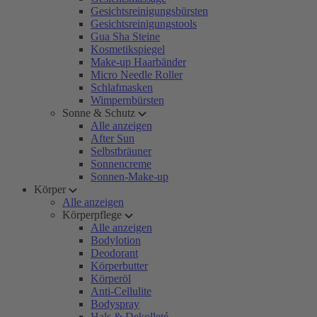
Gesichtsreinigungsbürsten
Gesichtsreinigungstools
Gua Sha Steine
Kosmetikspiegel
Make-up Haarbänder
Micro Needle Roller
Schlafmasken
Wimpernbürsten
Sonne & Schutz
Alle anzeigen
After Sun
Selbstbräuner
Sonnencreme
Sonnen-Make-up
Körper
Alle anzeigen
Körperpflege
Alle anzeigen
Bodylotion
Deodorant
Körperbutter
Körperöl
Anti-Cellulite
Bodyspray
Hals & Dekolleté