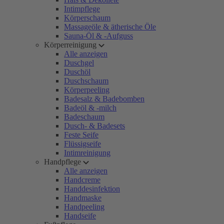
Intimpflege
Körperschaum
Massageöle & ätherische Öle
Sauna-Öl & -Aufguss
Körperreinigung
Alle anzeigen
Duschgel
Duschöl
Duschschaum
Körperpeeling
Badesalz & Badebomben
Badeöl & -milch
Badeschaum
Dusch- & Badesets
Feste Seife
Flüssigseife
Intimreinigung
Handpflege
Alle anzeigen
Handcreme
Handdesinfektion
Handmaske
Handpeeling
Handseife