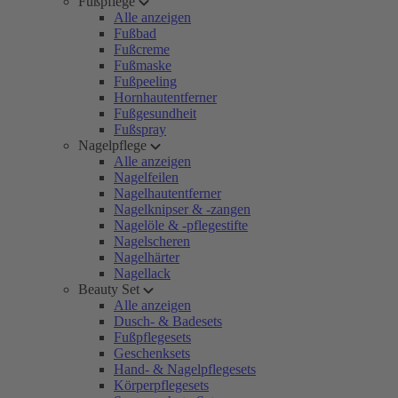
Fußpflege
Alle anzeigen
Fußbad
Fußcreme
Fußmaske
Fußpeeling
Hornhautentferner
Fußgesundheit
Fußspray
Nagelpflege
Alle anzeigen
Nagelfeilen
Nagelhautentferner
Nagelknipser & -zangen
Nagelöle & -pflegestifte
Nagelscheren
Nagelhärter
Nagellack
Beauty Set
Alle anzeigen
Dusch- & Badesets
Fußpflegesets
Geschenksets
Hand- & Nagelpflegesets
Körperpflegesets