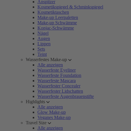
Anspitzer
Kosmetikspiegel & Schminkspiegel
Kosmetiktaschen
Make-up Leerpaletten
Make-up Schwämme
Konjac-Schwämme
Nägel
Augen
Lippen
Sets
Teint
Wasserfestes Make-up
Alle anzeigen
Wasserfeste Eyeliner
Wasserfeste Foundation
Wasserfeste Mascara
Wasserfester Concealer
Wasserfester Lidschatten
Wasserfeste Augenbrauenstifte
Highlights
Alle anzeigen
Glow Make-up
Veganes Make-up
Travel Size
Alle anzeigen