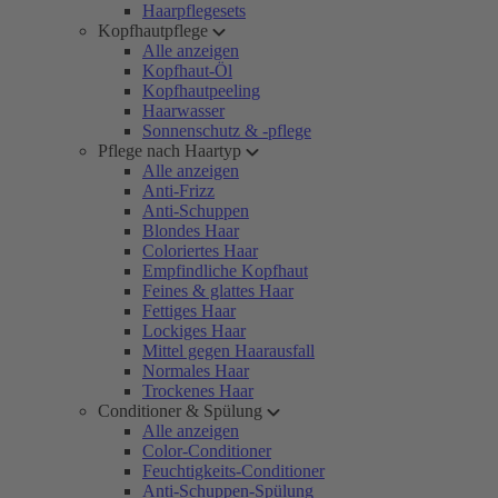
Haarpflegesets
Kopfhautpflege
Alle anzeigen
Kopfhaut-Öl
Kopfhautpeeling
Haarwasser
Sonnenschutz & -pflege
Pflege nach Haartyp
Alle anzeigen
Anti-Frizz
Anti-Schuppen
Blondes Haar
Coloriertes Haar
Empfindliche Kopfhaut
Feines & glattes Haar
Fettiges Haar
Lockiges Haar
Mittel gegen Haarausfall
Normales Haar
Trockenes Haar
Conditioner & Spülung
Alle anzeigen
Color-Conditioner
Feuchtigkeits-Conditioner
Anti-Schuppen-Spülung