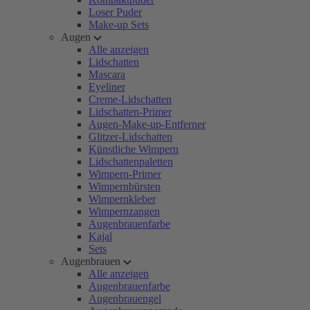
Loser Puder
Make-up Sets
Augen
Alle anzeigen
Lidschatten
Mascara
Eyeliner
Creme-Lidschatten
Lidschatten-Primer
Augen-Make-up-Entferner
Glitzer-Lidschatten
Künstliche Wimpern
Lidschattenpaletten
Wimpern-Primer
Wimpernbürsten
Wimpernkleber
Wimpernzangen
Augenbrauenfarbe
Kajal
Sets
Augenbrauen
Alle anzeigen
Augenbrauenfarbe
Augenbrauengel