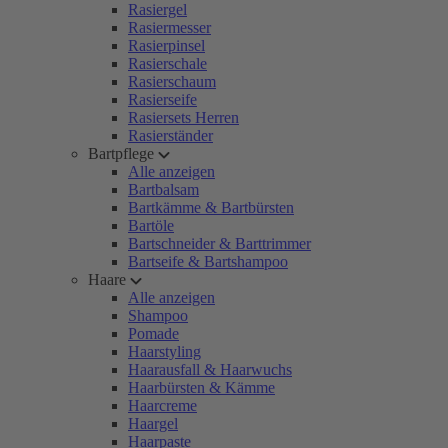
Rasiergel
Rasiermesser
Rasierpinsel
Rasierschale
Rasierschaum
Rasierseife
Rasiersets Herren
Rasierständer
Bartpflege
Alle anzeigen
Bartbalsam
Bartkämme & Bartbürsten
Bartöle
Bartschneider & Barttrimmer
Bartseife & Bartshampoo
Haare
Alle anzeigen
Shampoo
Pomade
Haarstyling
Haarausfall & Haarwuchs
Haarbürsten & Kämme
Haarcreme
Haargel
Haarpaste