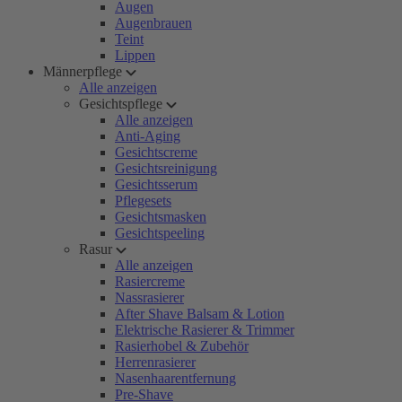
Augen
Augenbrauen
Teint
Lippen
Männerpflege
Alle anzeigen
Gesichtspflege
Alle anzeigen
Anti-Aging
Gesichtscreme
Gesichtsreinigung
Gesichtsserum
Pflegesets
Gesichtsmasken
Gesichtspeeling
Rasur
Alle anzeigen
Rasiercreme
Nassrasierer
After Shave Balsam & Lotion
Elektrische Rasierer & Trimmer
Rasierhobel & Zubehör
Herrenrasierer
Nasenhaarentfernung
Pre-Shave