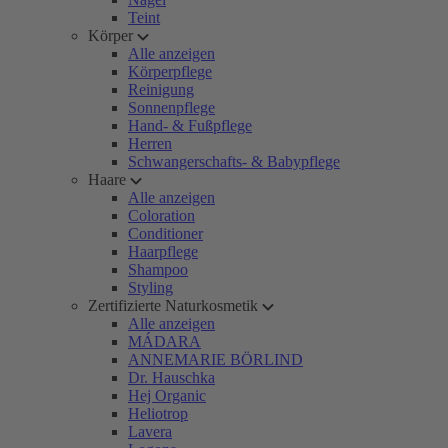
Teint
Körper
Alle anzeigen
Körperpflege
Reinigung
Sonnenpflege
Hand- & Fußpflege
Herren
Schwangerschafts- & Babypflege
Haare
Alle anzeigen
Coloration
Conditioner
Haarpflege
Shampoo
Styling
Zertifizierte Naturkosmetik
Alle anzeigen
MÁDARA
ANNEMARIE BÖRLIND
Dr. Hauschka
Hej Organic
Heliotrop
Lavera