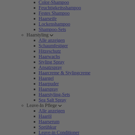
Color-Shampoo
Feuchtigkeitsshampoo
Festes Shampoo
Haarseife
Lockenshampoo
Shampoo-Sets
Haarstyling
Alle anzeigen
Schaumfestiger
Hitzeschutz
Haarwachs
Styling Spray
Ansatzspray
Haarcreme & Stylingcreme
Haargel
Haarpuder
Haarspray
Haarstyling-Sets
Sea Salt Spray
Leave-In Pflege
Alle anzeigen
Haaröl
Haarserum
Sprühkur
Leave-in Conditioner