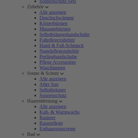
Sonnenschutz-Sets
Zubehör
Alle anzeigen
Duschschwämme
Körperbürsten
Massagebürsten
Selbstbräungshandschuhe
Fußpflegezubehör
Hand & Fuß-Schmuck
Nagelpflegezubehör
Peelinghandschuhe
Pflege Accessoires
Waschlappen
Sonne & Schutz
Alle anzeigen
After Sun
Selbstbräuner
Sonnenschutz
Haarentfernung
Alle anzeigen
Kalt- & Warmwachs
Rasierer
Rasurpflege
Enthaarungscreme
Bad