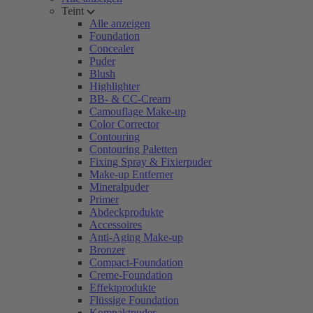
Teint
Alle anzeigen
Foundation
Concealer
Puder
Blush
Highlighter
BB- & CC-Cream
Camouflage Make-up
Color Corrector
Contouring
Contouring Paletten
Fixing Spray & Fixierpuder
Make-up Entferner
Mineralpuder
Primer
Abdeckprodukte
Accessoires
Anti-Aging Make-up
Bronzer
Compact-Foundation
Creme-Foundation
Effektprodukte
Flüssige Foundation
Kompaktpuder