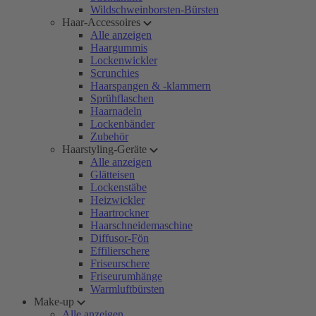
Wildschweinborsten-Bürsten
Haar-Accessoires
Alle anzeigen
Haargummis
Lockenwickler
Scrunchies
Haarspangen & -klammern
Sprühflaschen
Haarnadeln
Lockenbänder
Zubehör
Haarstyling-Geräte
Alle anzeigen
Glätteisen
Lockenstäbe
Heizwickler
Haartrockner
Haarschneidemaschine
Diffusor-Fön
Effilierschere
Friseurschere
Friseurumhänge
Warmluftbürsten
Make-up
Alle anzeigen