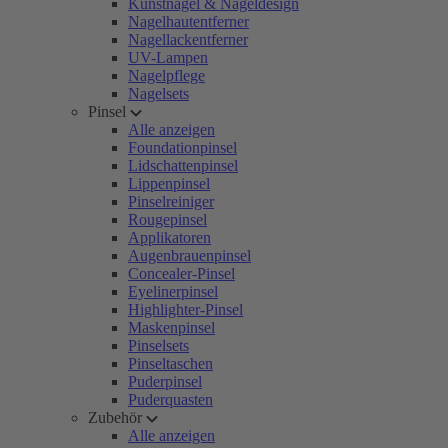
Kunstnägel & Nageldesign
Nagelhautentferner
Nagellackentferner
UV-Lampen
Nagelpflege
Nagelsets
Pinsel
Alle anzeigen
Foundationpinsel
Lidschattenpinsel
Lippenpinsel
Pinselreiniger
Rougepinsel
Applikatoren
Augenbrauenpinsel
Concealer-Pinsel
Eyelinerpinsel
Highlighter-Pinsel
Maskenpinsel
Pinselsets
Pinseltaschen
Puderpinsel
Puderquasten
Zubehör
Alle anzeigen