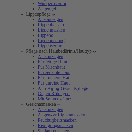
Wimpernserum
Augengel
Lippenpflege
Alle anzeigen
Lippenbalsam
Lippenmasken
Lippenöl
Lippenpeeling
Lippenserum
Pflege nach Hautbedürfnis/Hauttyp
Alle anzeigen
Für fettige Haut
Für Mischhaut
Für sensible Haut
Für trockene Haut
Für unreine Haut
Anti-Aging-Gesichtspflege
Gegen Rötungen
Mit Sonnenschutz
Gesichtsmasken
Alle anzeigen
Augen- & Lippenmasken
Feuchtigkeitsmasken
Reinigungsmasken
Schlammmasken