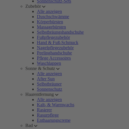
Sonnenschutz-Sets
Zubehör
Alle anzeigen
Duschschwämme
Körperbürsten
Massagebürsten
Selbstbräungshandschuhe
Fußpflegezubehör
Hand & Fuß-Schmuck
Nagelpflegezubehör
Peelinghandschuhe
Pflege Accessoires
Waschlappen
Sonne & Schutz
Alle anzeigen
After Sun
Selbstbräuner
Sonnenschutz
Haarentfernung
Alle anzeigen
Kalt- & Warmwachs
Rasierer
Rasurpflege
Enthaarungscreme
Bad