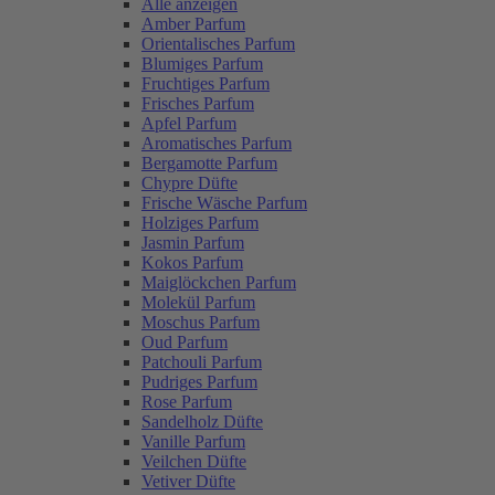
Alle anzeigen
Amber Parfum
Orientalisches Parfum
Blumiges Parfum
Fruchtiges Parfum
Frisches Parfum
Apfel Parfum
Aromatisches Parfum
Bergamotte Parfum
Chypre Düfte
Frische Wäsche Parfum
Holziges Parfum
Jasmin Parfum
Kokos Parfum
Maiglöckchen Parfum
Molekül Parfum
Moschus Parfum
Oud Parfum
Patchouli Parfum
Pudriges Parfum
Rose Parfum
Sandelholz Düfte
Vanille Parfum
Veilchen Düfte
Vetiver Düfte