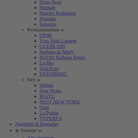
Hugo Boss
Montale
Narciso Rodriguez
Shiseido
Rabanne
Premiummarken
DIOR
Yves Saint Laurent
GUERLAIN
Parfums de Marly
INITIO Parfums Privés
La Mer
Tom Ford
EISENBERG
Neu
Widian
New Notes
IRÄYE
NEST NEW YORK
Ouai
La Prairie
TYPEBEA
Angebote & Bestseller
☀️ Sommer
Alle anzeigen