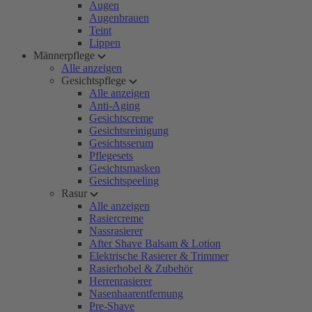
Augen
Augenbrauen
Teint
Lippen
Männerpflege
Alle anzeigen
Gesichtspflege
Alle anzeigen
Anti-Aging
Gesichtscreme
Gesichtsreinigung
Gesichtsserum
Pflegesets
Gesichtsmasken
Gesichtspeeling
Rasur
Alle anzeigen
Rasiercreme
Nassrasierer
After Shave Balsam & Lotion
Elektrische Rasierer & Trimmer
Rasierhobel & Zubehör
Herrenrasierer
Nasenhaarentfernung
Pre-Shave