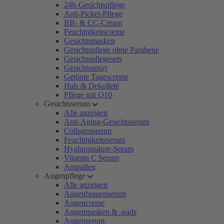
24h-Gesichtspflege
Anti-Pickel-Pflege
BB- & CC-Cream
Feuchtigkeitscreme
Gesichtsmasken
Gesichtspflege ohne Parabene
Gesichtspflegesets
Gesichtsspray
Getönte Tagescreme
Hals & Dekolleté
Pflege mit Q10
Gesichtsserum
Alle anzeigen
Anti-Aging-Gesichtsserum
Collagenserum
Feuchtigkeitsserum
Hyaluronsäure-Serum
Vitamin C Serum
Ampullen
Augenpflege
Alle anzeigen
Augenbrauenserum
Augencreme
Augenmasken & -pads
Augenserum