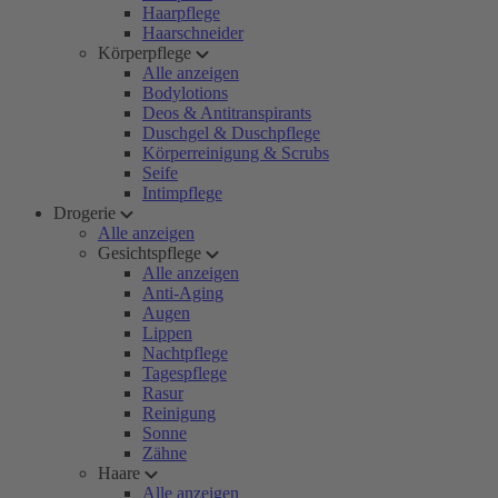
Haarpflege
Haarschneider
Körperpflege
Alle anzeigen
Bodylotions
Deos & Antitranspirants
Duschgel & Duschpflege
Körperreinigung & Scrubs
Seife
Intimpflege
Drogerie
Alle anzeigen
Gesichtspflege
Alle anzeigen
Anti-Aging
Augen
Lippen
Nachtpflege
Tagespflege
Rasur
Reinigung
Sonne
Zähne
Haare
Alle anzeigen