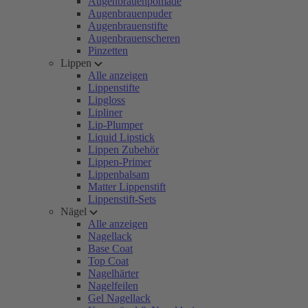
Augenbrauenpomade
Augenbrauenpuder
Augenbrauenstifte
Augenbrauenscheren
Pinzetten
Lippen
Alle anzeigen
Lippenstifte
Lipgloss
Lipliner
Lip-Plumper
Liquid Lipstick
Lippen Zubehör
Lippen-Primer
Lippenbalsam
Matter Lippenstift
Lippenstift-Sets
Nägel
Alle anzeigen
Nagellack
Base Coat
Top Coat
Nagelhärter
Nagelfeilen
Gel Nagellack