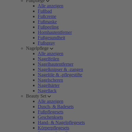
Fußpflege
Alle anzeigen
Fußbad
Fußcreme
Fußmaske
Fußpeeling
Hornhautentferner
Fußgesundheit
Fußspray
Nagelpflege
Alle anzeigen
Nagelfeilen
Nagelhautentferner
Nagelknipser & -zangen
Nagelöle & -pflegestifte
Nagelscheren
Nagelhärter
Nagellack
Beauty Set
Alle anzeigen
Dusch- & Badesets
Fußpflegesets
Geschenksets
Hand- & Nagelpflegesets
Körperpflegesets