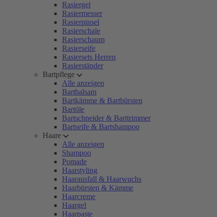
Rasiergel
Rasiermesser
Rasierpinsel
Rasierschale
Rasierschaum
Rasierseife
Rasiersets Herren
Rasierständer
Bartpflege
Alle anzeigen
Bartbalsam
Bartkämme & Bartbürsten
Bartöle
Bartschneider & Barttrimmer
Bartseife & Bartshampoo
Haare
Alle anzeigen
Shampoo
Pomade
Haarstyling
Haarausfall & Haarwuchs
Haarbürsten & Kämme
Haarcreme
Haargel
Haarpaste