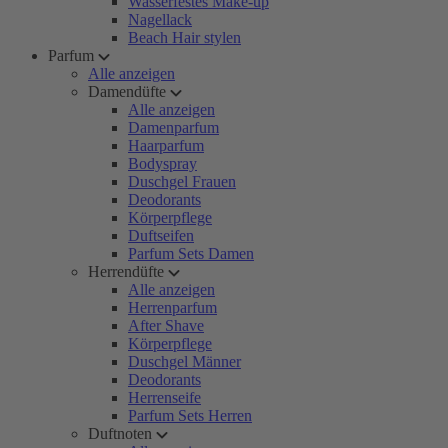
Wasserfestes Make-up
Nagellack
Beach Hair stylen
Parfum
Alle anzeigen
Damendüfte
Alle anzeigen
Damenparfum
Haarparfum
Bodyspray
Duschgel Frauen
Deodorants
Körperpflege
Duftseifen
Parfum Sets Damen
Herrendüfte
Alle anzeigen
Herrenparfum
After Shave
Körperpflege
Duschgel Männer
Deodorants
Herrenseife
Parfum Sets Herren
Duftnoten