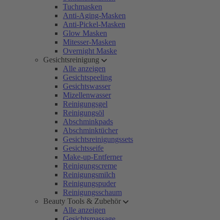
Tuchmasken
Anti-Aging-Masken
Anti-Pickel-Masken
Glow Masken
Mitesser-Masken
Overnight Maske
Gesichtsreinigung
Alle anzeigen
Gesichtspeeling
Gesichtswasser
Mizellenwasser
Reinigungsgel
Reinigungsöl
Abschminkpads
Abschminktücher
Gesichtsreinigungssets
Gesichtsseife
Make-up-Entferner
Reinigungscreme
Reinigungsmilch
Reinigungspuder
Reinigungsschaum
Beauty Tools & Zubehör
Alle anzeigen
Gesichtsmassage