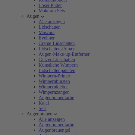
Loser Puder
Make-up Sets
Augen
Alle anzeigen
Lidschatten
Mascara
Eyeliner
Creme-Lidschatten
Lidschatten-Primer
Augen-Make-up-Entferner
Glitzer-Lidschatten
Künstliche Wimpern
Lidschattenpaletten
Wimpern-Primer
Wimpernbürsten
Wimpernkleber
Wimpernzangen
Augenbrauenfarbe
Kajal
Sets
Augenbrauen
Alle anzeigen
Augenbrauenfarbe
Augenbrauengel