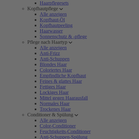
Haarpflegesets
Kopfhautpflege
Alle anzeigen
Kopfhaut-Öl
Kopfhautpeeling
Haarwasser
Sonnenschutz & -pflege
Pflege nach Haartyp
Alle anzeigen
Anti-Frizz
Anti-Schuppen
Blondes Haar
Coloriertes Haar
Empfindliche Kopfhaut
Feines & glattes Haar
Fettiges Haar
Lockiges Haar
Mittel gegen Haarausfall
Normales Haar
Trockenes Haar
Conditioner & Spülung
Alle anzeigen
Color-Conditioner
Feuchtigkeits-Conditioner
Anti-Schuppen-Spülung