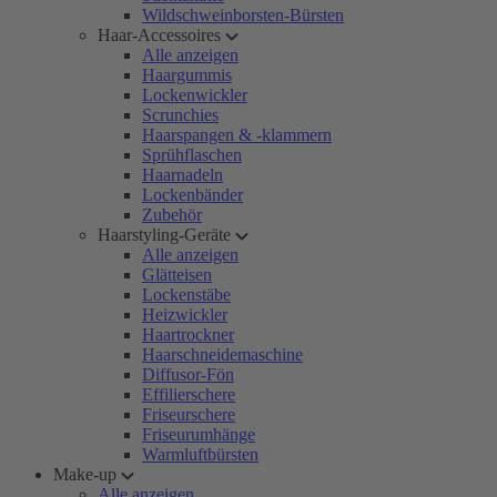
Wildschweinborsten-Bürsten
Haar-Accessoires
Alle anzeigen
Haargummis
Lockenwickler
Scrunchies
Haarspangen & -klammern
Sprühflaschen
Haarnadeln
Lockenbänder
Zubehör
Haarstyling-Geräte
Alle anzeigen
Glätteisen
Lockenstäbe
Heizwickler
Haartrockner
Haarschneidemaschine
Diffusor-Fön
Effilierschere
Friseurschere
Friseurumhänge
Warmluftbürsten
Make-up
Alle anzeigen