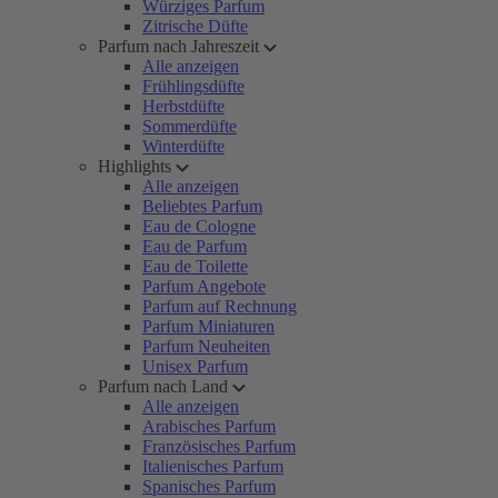
Würziges Parfum
Zitrische Düfte
Parfum nach Jahreszeit
Alle anzeigen
Frühlingsdüfte
Herbstdüfte
Sommerdüfte
Winterdüfte
Highlights
Alle anzeigen
Beliebtes Parfum
Eau de Cologne
Eau de Parfum
Eau de Toilette
Parfum Angebote
Parfum auf Rechnung
Parfum Miniaturen
Parfum Neuheiten
Unisex Parfum
Parfum nach Land
Alle anzeigen
Arabisches Parfum
Französisches Parfum
Italienisches Parfum
Spanisches Parfum