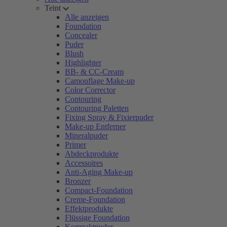
Teint
Alle anzeigen
Foundation
Concealer
Puder
Blush
Highlighter
BB- & CC-Cream
Camouflage Make-up
Color Corrector
Contouring
Contouring Paletten
Fixing Spray & Fixierpuder
Make-up Entferner
Mineralpuder
Primer
Abdeckprodukte
Accessoires
Anti-Aging Make-up
Bronzer
Compact-Foundation
Creme-Foundation
Effektprodukte
Flüssige Foundation
Kompaktpuder