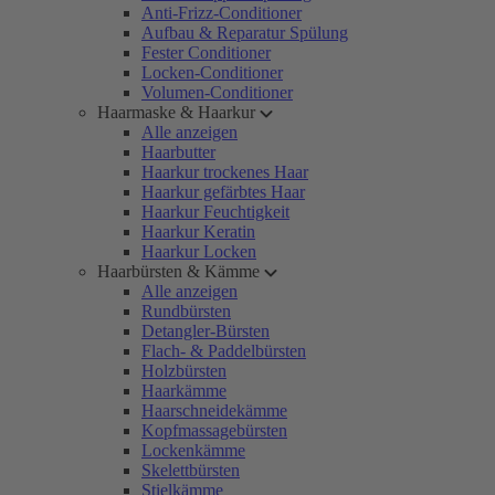
Anti-Frizz-Conditioner
Aufbau & Reparatur Spülung
Fester Conditioner
Locken-Conditioner
Volumen-Conditioner
Haarmaske & Haarkur
Alle anzeigen
Haarbutter
Haarkur trockenes Haar
Haarkur gefärbtes Haar
Haarkur Feuchtigkeit
Haarkur Keratin
Haarkur Locken
Haarbürsten & Kämme
Alle anzeigen
Rundbürsten
Detangler-Bürsten
Flach- & Paddelbürsten
Holzbürsten
Haarkämme
Haarschneidekämme
Kopfmassagebürsten
Lockenkämme
Skelettbürsten
Stielkämme