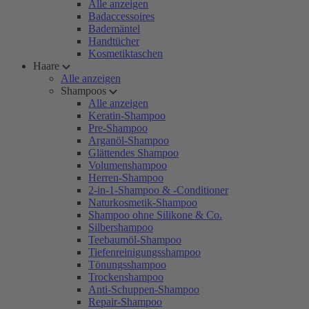
Alle anzeigen
Badaccessoires
Bademäntel
Handtücher
Kosmetiktaschen
Haare
Alle anzeigen
Shampoos
Alle anzeigen
Keratin-Shampoo
Pre-Shampoo
Arganöl-Shampoo
Glättendes Shampoo
Volumenshampoo
Herren-Shampoo
2-in-1-Shampoo & -Conditioner
Naturkosmetik-Shampoo
Shampoo ohne Silikone & Co.
Silbershampoo
Teebaumöl-Shampoo
Tiefenreinigungsshampoo
Tönungsshampoo
Trockenshampoo
Anti-Schuppen-Shampoo
Repair-Shampoo