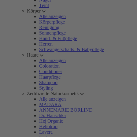
Teint
Körper
Alle anzeigen
Körperpflege
Reinigung
Sonnenpflege
Hand- & Fußpflege
Herren
Schwangerschafts- & Babypflege
Haare
Alle anzeigen
Coloration
Conditioner
Haarpflege
Shampoo
Styling
Zertifizierte Naturkosmetik
Alle anzeigen
MÁDARA
ANNEMARIE BÖRLIND
Dr. Hauschka
Hej Organic
Heliotrop
Lavera