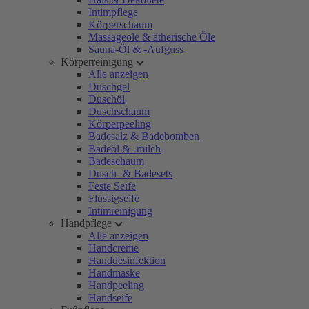
Intimpflege
Körperschaum
Massageöle & ätherische Öle
Sauna-Öl & -Aufguss
Körperreinigung
Alle anzeigen
Duschgel
Duschöl
Duschschaum
Körperpeeling
Badesalz & Badebomben
Badeöl & -milch
Badeschaum
Dusch- & Badesets
Feste Seife
Flüssigseife
Intimreinigung
Handpflege
Alle anzeigen
Handcreme
Handdesinfektion
Handmaske
Handpeeling
Handseife