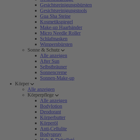
Gesichtsreinigungsbürsten
Gesichtsreinigungstools
Gua Sha Steine
Kosmetikspiegel
Make-up Haarbänder
Micro Needle Roller
Schlafmasken
Wimpernbürsten
Sonne & Schutz
Alle anzeigen
After Sun
Selbstbräuner
Sonnencreme
Sonnen-Make-up
Körper
Alle anzeigen
Körperpflege
Alle anzeigen
Bodylotion
Deodorant
Körperbutter
Körperöl
Anti-Cellulite
Bodyspray
Hals & Dekolleté