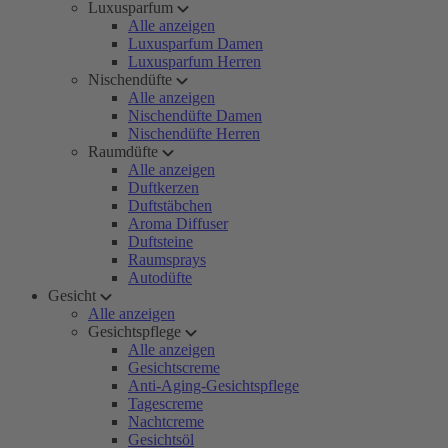
Luxusparfum
Alle anzeigen
Luxusparfum Damen
Luxusparfum Herren
Nischendüfte
Alle anzeigen
Nischendüfte Damen
Nischendüfte Herren
Raumdüfte
Alle anzeigen
Duftkerzen
Duftstäbchen
Aroma Diffuser
Duftsteine
Raumsprays
Autodüfte
Gesicht
Alle anzeigen
Gesichtspflege
Alle anzeigen
Gesichtscreme
Anti-Aging-Gesichtspflege
Tagescreme
Nachtcreme
Gesichtsöl