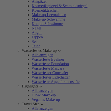
Anspitzer
Kosmetikspiegel & Schminkspiegel
Kosmetiktaschen
Make-up Leerpaletten
Make-up Schwämme
Konjac-Schwämme
Nägel
Augen
Lippen
Sets
Teint
Wasserfestes Make-up
Alle anzeigen
Wasserfeste Eyeliner
Wasserfeste Foundation
Wasserfeste Mascara
Wasserfester Concealer
Wasserfester Lidschatten
Wasserfeste Augenbrauenstifte
Highlights
Alle anzeigen
Glow Make-up
Veganes Make-up
Travel Size
Alle anzeigen