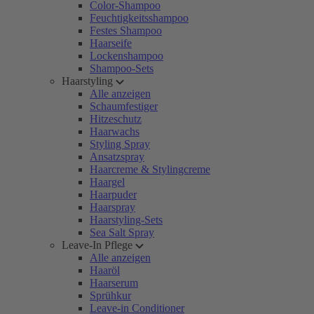
Color-Shampoo
Feuchtigkeitsshampoo
Festes Shampoo
Haarseife
Lockenshampoo
Shampoo-Sets
Haarstyling
Alle anzeigen
Schaumfestiger
Hitzeschutz
Haarwachs
Styling Spray
Ansatzspray
Haarcreme & Stylingcreme
Haargel
Haarpuder
Haarspray
Haarstyling-Sets
Sea Salt Spray
Leave-In Pflege
Alle anzeigen
Haaröl
Haarserum
Sprühkur
Leave-in Conditioner