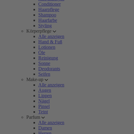
Conditioner
Haarpflege
Shampoo
Haarfarbe
Styling
Körperpflege
Alle anzeigen
Hand & Fuß
Lotionen
Öle
Reinigung
Sonne
Deodorants
Seifen
Make-up
Alle anzeigen
Augen
Lippen
Nägel
Pinsel
Teint
Parfum
Alle anzeigen
Damen
Herren