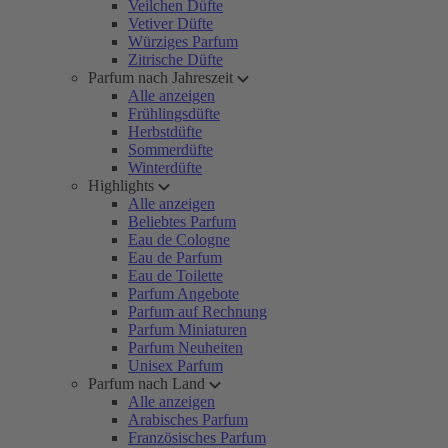
Veilchen Düfte
Vetiver Düfte
Würziges Parfum
Zitrische Düfte
Parfum nach Jahreszeit
Alle anzeigen
Frühlingsdüfte
Herbstdüfte
Sommerdüfte
Winterdüfte
Highlights
Alle anzeigen
Beliebtes Parfum
Eau de Cologne
Eau de Parfum
Eau de Toilette
Parfum Angebote
Parfum auf Rechnung
Parfum Miniaturen
Parfum Neuheiten
Unisex Parfum
Parfum nach Land
Alle anzeigen
Arabisches Parfum
Französisches Parfum