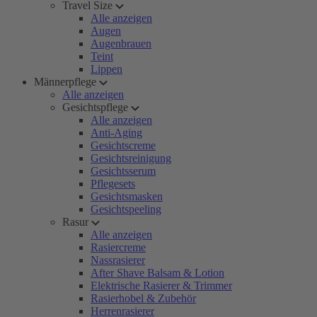
Travel Size
Alle anzeigen
Augen
Augenbrauen
Teint
Lippen
Männerpflege
Alle anzeigen
Gesichtspflege
Alle anzeigen
Anti-Aging
Gesichtscreme
Gesichtsreinigung
Gesichtsserum
Pflegesets
Gesichtsmasken
Gesichtspeeling
Rasur
Alle anzeigen
Rasiercreme
Nassrasierer
After Shave Balsam & Lotion
Elektrische Rasierer & Trimmer
Rasierhobel & Zubehör
Herrenrasierer