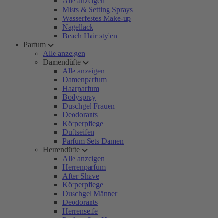
Alle anzeigen
Mists & Setting Sprays
Wasserfestes Make-up
Nagellack
Beach Hair stylen
Parfum
Alle anzeigen
Damendüfte
Alle anzeigen
Damenparfum
Haarparfum
Bodyspray
Duschgel Frauen
Deodorants
Körperpflege
Duftseifen
Parfum Sets Damen
Herrendüfte
Alle anzeigen
Herrenparfum
After Shave
Körperpflege
Duschgel Männer
Deodorants
Herrenseife