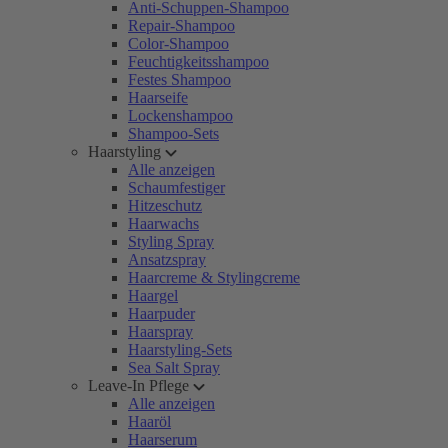
Anti-Schuppen-Shampoo
Repair-Shampoo
Color-Shampoo
Feuchtigkeitsshampoo
Festes Shampoo
Haarseife
Lockenshampoo
Shampoo-Sets
Haarstyling
Alle anzeigen
Schaumfestiger
Hitzeschutz
Haarwachs
Styling Spray
Ansatzspray
Haarcreme & Stylingcreme
Haargel
Haarpuder
Haarspray
Haarstyling-Sets
Sea Salt Spray
Leave-In Pflege
Alle anzeigen
Haaröl
Haarserum