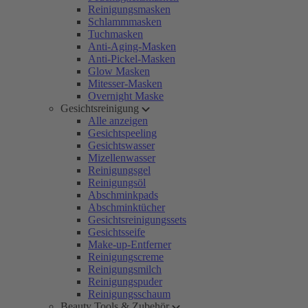
Reinigungsmasken
Schlammmasken
Tuchmasken
Anti-Aging-Masken
Anti-Pickel-Masken
Glow Masken
Mitesser-Masken
Overnight Maske
Gesichtsreinigung
Alle anzeigen
Gesichtspeeling
Gesichtswasser
Mizellenwasser
Reinigungsgel
Reinigungsöl
Abschminkpads
Abschminktücher
Gesichtsreinigungssets
Gesichtsseife
Make-up-Entferner
Reinigungscreme
Reinigungsmilch
Reinigungspuder
Reinigungsschaum
Beauty Tools & Zubehör