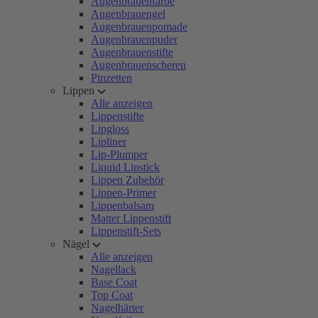
Augenbrauenfarbe
Augenbrauengel
Augenbrauenpomade
Augenbrauenpuder
Augenbrauenstifte
Augenbrauenscheren
Pinzetten
Lippen
Alle anzeigen
Lippenstifte
Lipgloss
Lipliner
Lip-Plumper
Liquid Lipstick
Lippen Zubehör
Lippen-Primer
Lippenbalsam
Matter Lippenstift
Lippenstift-Sets
Nägel
Alle anzeigen
Nagellack
Base Coat
Top Coat
Nagelhärter