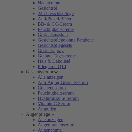
Nachtcreme
Gesichtsöl
24h-Gesichtspflege
Anti-Pickel-Pflege
BB- & CC-Cream
Feuchtigkeitscreme
Gesichtsmasken
Gesichtspflege ohne Parabene
Gesichtspflegesets
Gesichtsspray
Getönte Tagescreme
Hals & Dekolleté
Pflege mit Q10
Gesichtsserum
Alle anzeigen
Anti-Aging-Gesichtsserum
Collagenserum
Feuchtigkeitsserum
Hyaluronsäure-Serum
Vitamin C Serum
Ampullen
Augenpflege
Alle anzeigen
Augenbrauenserum
Augencreme