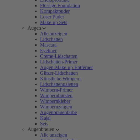
Flüssige Foundation
Kompaktpuder
Loser Puder
Make-up Sets
Augen
Alle anzeigen
Lidschatten
Mascara
Eyeliner
Creme-Lidschatten
Lidschatten-Primer
Augen-Make-up-Entferner
Glitzer-Lidschatten
Künstliche Wimpern
Lidschattenpaletten
Wimpern-Primer
Wimpernbürsten
Wimpernkleber
Wimpernzangen
Augenbrauenfarbe
Kajal
Sets
Augenbrauen
Alle anzeigen