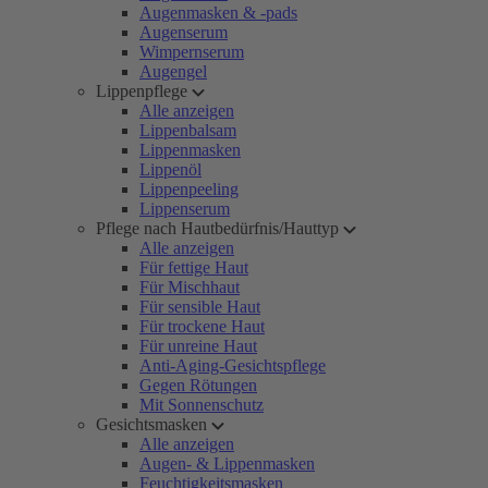
Augenmasken & -pads
Augenserum
Wimpernserum
Augengel
Lippenpflege
Alle anzeigen
Lippenbalsam
Lippenmasken
Lippenöl
Lippenpeeling
Lippenserum
Pflege nach Hautbedürfnis/Hauttyp
Alle anzeigen
Für fettige Haut
Für Mischhaut
Für sensible Haut
Für trockene Haut
Für unreine Haut
Anti-Aging-Gesichtspflege
Gegen Rötungen
Mit Sonnenschutz
Gesichtsmasken
Alle anzeigen
Augen- & Lippenmasken
Feuchtigkeitsmasken