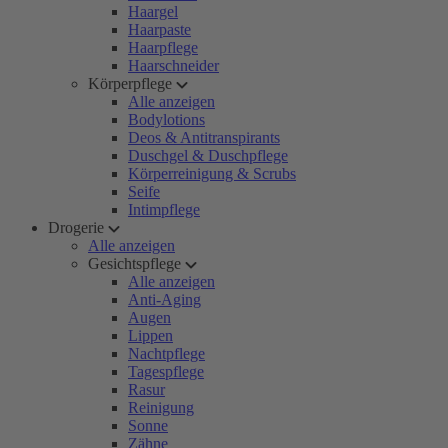
Haargel
Haarpaste
Haarpflege
Haarschneider
Körperpflege
Alle anzeigen
Bodylotions
Deos & Antitranspirants
Duschgel & Duschpflege
Körperreinigung & Scrubs
Seife
Intimpflege
Drogerie
Alle anzeigen
Gesichtspflege
Alle anzeigen
Anti-Aging
Augen
Lippen
Nachtpflege
Tagespflege
Rasur
Reinigung
Sonne
Zähne