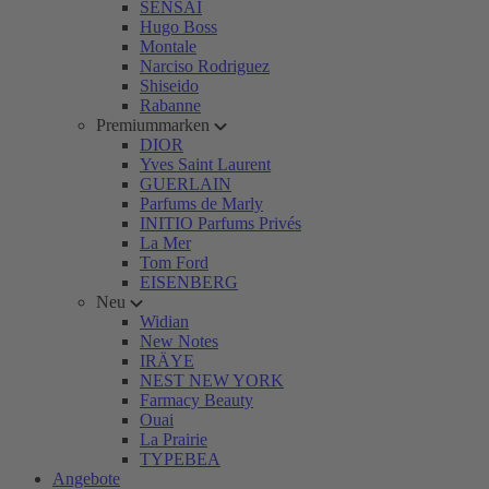
SENSAI
Hugo Boss
Montale
Narciso Rodriguez
Shiseido
Rabanne
Premiummarken
DIOR
Yves Saint Laurent
GUERLAIN
Parfums de Marly
INITIO Parfums Privés
La Mer
Tom Ford
EISENBERG
Neu
Widian
New Notes
IRÄYE
NEST NEW YORK
Farmacy Beauty
Ouai
La Prairie
TYPEBEA
Angebote