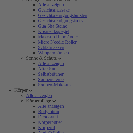
Alle anzeigen
Gesichtsmassage
Gesichtsreinigungsbürsten
Gesichtsreinigungstools
Gua Sha Steine
Kosmetikspiegel
Make-up Haarbänder
Micro Needle Roller
Schlafmasken
Wimpernbürsten
Sonne & Schutz
Alle anzeigen
After Sun
Selbstbräuner
Sonnencreme
Sonnen-Make-up
Körper
Alle anzeigen
Körperpflege
Alle anzeigen
Bodylotion
Deodorant
Körperbutter
Körperöl
Anti-Cellulite