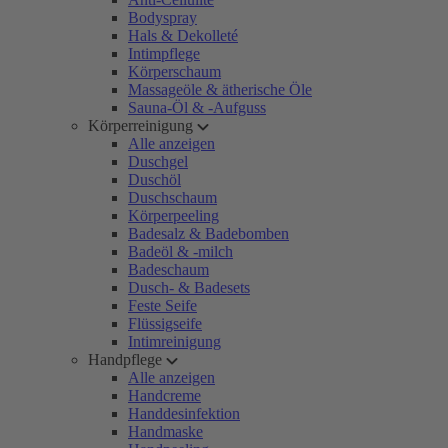
Bodyspray
Hals & Dekolleté
Intimpflege
Körperschaum
Massageöle & ätherische Öle
Sauna-Öl & -Aufguss
Körperreinigung
Alle anzeigen
Duschgel
Duschöl
Duschschaum
Körperpeeling
Badesalz & Badebomben
Badeöl & -milch
Badeschaum
Dusch- & Badesets
Feste Seife
Flüssigseife
Intimreinigung
Handpflege
Alle anzeigen
Handcreme
Handdesinfektion
Handmaske