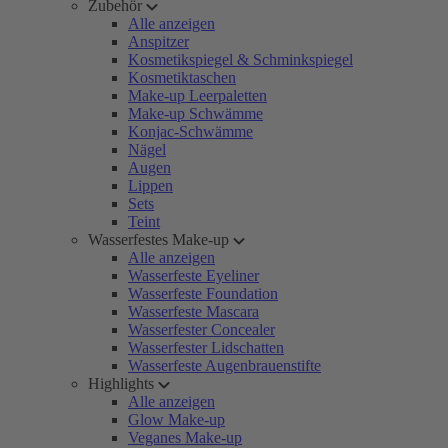
Zubehör
Alle anzeigen
Anspitzer
Kosmetikspiegel & Schminkspiegel
Kosmetiktaschen
Make-up Leerpaletten
Make-up Schwämme
Konjac-Schwämme
Nägel
Augen
Lippen
Sets
Teint
Wasserfestes Make-up
Alle anzeigen
Wasserfeste Eyeliner
Wasserfeste Foundation
Wasserfeste Mascara
Wasserfester Concealer
Wasserfester Lidschatten
Wasserfeste Augenbrauenstifte
Highlights
Alle anzeigen
Glow Make-up
Veganes Make-up