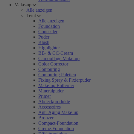
Make-up
Alle anzeigen
Teint
Alle anzeigen
Foundation
Concealer
Puder
Blush
Highlighter
BB- & CC-Cream
Camouflage Make-up
Color Corrector
Contouring
Contouring Paletten
Fixing Spray & Fixierpuder
Make-up Entferner
Mineralpuder
Primer
Abdeckprodukte
Accessoires
Anti-Aging Make-up
Bronzer
Compact-Foundation
Creme-Foundation
Effektprodukte