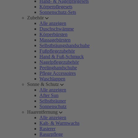
Hand- & Nagelpflegesets
Körperpflegesets
Sonnenschutz-Sets
Zubehör
Alle anzeigen
Duschschwämme
Körperbürsten
Massagebürsten
Selbstbräungshandschuhe
Fußpflegezubehör
Hand & Fuß-Schmuck
Nagelpflegezubehör
Peelinghandschuhe
Pflege Accessoires
Waschlappen
Sonne & Schutz
Alle anzeigen
After Sun
Selbstbräuner
Sonnenschutz
Haarentfernung
Alle anzeigen
Kalt- & Warmwachs
Rasierer
Rasurpflege