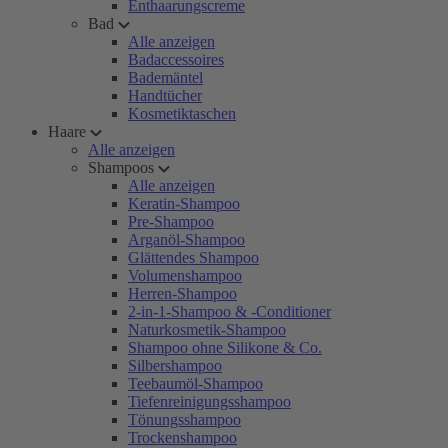
Enthaarungscreme
Bad
Alle anzeigen
Badaccessoires
Bademäntel
Handtücher
Kosmetiktaschen
Haare
Alle anzeigen
Shampoos
Alle anzeigen
Keratin-Shampoo
Pre-Shampoo
Arganöl-Shampoo
Glättendes Shampoo
Volumenshampoo
Herren-Shampoo
2-in-1-Shampoo & -Conditioner
Naturkosmetik-Shampoo
Shampoo ohne Silikone & Co.
Silbershampoo
Teebaumöl-Shampoo
Tiefenreinigungsshampoo
Tönungsshampoo
Trockenshampoo