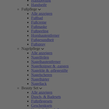
Handpeeling
Handseife
Fußpflege
Alle anzeigen
Fußbad
Fußcreme
Fußmaske
Fußpeeling
Hornhautentferner
Fußgesundheit
Fußspray
Nagelpflege
Alle anzeigen
Nagelfeilen
Nagelhautentferner
Nagelknipser & -zangen
Nagelöle & -pflegestifte
Nagelscheren
Nagelhärter
Nagellack
Beauty Set
Alle anzeigen
Dusch- & Badesets
Fußpflegesets
Geschenksets