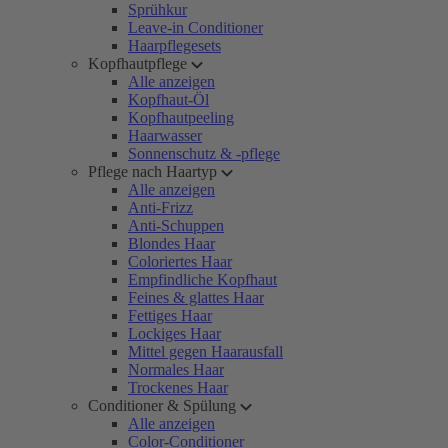
Sprühkur
Leave-in Conditioner
Haarpflegesets
Kopfhautpflege
Alle anzeigen
Kopfhaut-Öl
Kopfhautpeeling
Haarwasser
Sonnenschutz & -pflege
Pflege nach Haartyp
Alle anzeigen
Anti-Frizz
Anti-Schuppen
Blondes Haar
Coloriertes Haar
Empfindliche Kopfhaut
Feines & glattes Haar
Fettiges Haar
Lockiges Haar
Mittel gegen Haarausfall
Normales Haar
Trockenes Haar
Conditioner & Spülung
Alle anzeigen
Color-Conditioner