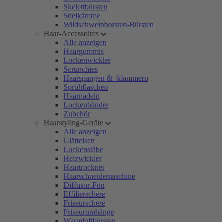
Skelettbürsten
Stielkämme
Wildschweinborsten-Bürsten
Haar-Accessoires
Alle anzeigen
Haargummis
Lockenwickler
Scrunchies
Haarspangen & -klammern
Sprühflaschen
Haarnadeln
Lockenbänder
Zubehör
Haarstyling-Geräte
Alle anzeigen
Glätteisen
Lockenstäbe
Heizwickler
Haartrockner
Haarschneidemaschine
Diffusor-Fön
Effilierschere
Friseurschere
Friseurumhänge
Warmluftbürsten