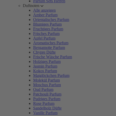
Parfum Sets Herren
Duftnoten
Alle anzeigen
Amber Parfum
Orientalisches Parfum
Blumiges Parfum
Fruchtiges Parfum
Frisches Parfum
Apfel Parfum
Aromatisches Parfum
Bergamotte Parfum
Chypre Düfte
Frische Wäsche Parfum
Holziges Parfum
Jasmin Parfum
Kokos Parfum
Maiglöckchen Parfum
Molekül Parfum
Moschus Parfum
Oud Parfum
Patchouli Parfum
Pudriges Parfum
Rose Parfum
Sandelholz Düfte
Vanille Parfum