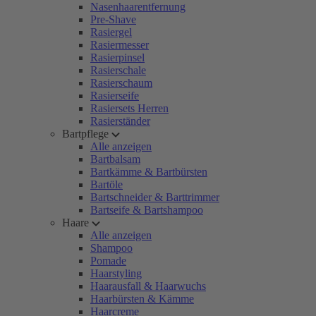
Nasenhaarentfernung
Pre-Shave
Rasiergel
Rasiermesser
Rasierpinsel
Rasierschale
Rasierschaum
Rasierseife
Rasiersets Herren
Rasierständer
Bartpflege
Alle anzeigen
Bartbalsam
Bartkämme & Bartbürsten
Bartöle
Bartschneider & Barttrimmer
Bartseife & Bartshampoo
Haare
Alle anzeigen
Shampoo
Pomade
Haarstyling
Haarausfall & Haarwuchs
Haarbürsten & Kämme
Haarcreme