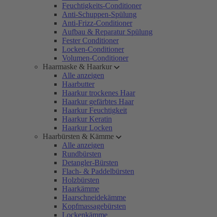
Feuchtigkeits-Conditioner
Anti-Schuppen-Spülung
Anti-Frizz-Conditioner
Aufbau & Reparatur Spülung
Fester Conditioner
Locken-Conditioner
Volumen-Conditioner
Haarmaske & Haarkur
Alle anzeigen
Haarbutter
Haarkur trockenes Haar
Haarkur gefärbtes Haar
Haarkur Feuchtigkeit
Haarkur Keratin
Haarkur Locken
Haarbürsten & Kämme
Alle anzeigen
Rundbürsten
Detangler-Bürsten
Flach- & Paddelbürsten
Holzbürsten
Haarkämme
Haarschneidekämme
Kopfmassagebürsten
Lockenkämme