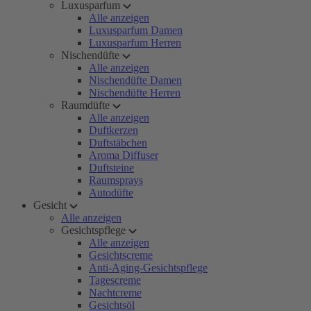
Luxusparfum
Alle anzeigen
Luxusparfum Damen
Luxusparfum Herren
Nischendüfte
Alle anzeigen
Nischendüfte Damen
Nischendüfte Herren
Raumdüfte
Alle anzeigen
Duftkerzen
Duftstäbchen
Aroma Diffuser
Duftsteine
Raumsprays
Autodüfte
Gesicht
Alle anzeigen
Gesichtspflege
Alle anzeigen
Gesichtscreme
Anti-Aging-Gesichtspflege
Tagescreme
Nachtcreme
Gesichtsöl