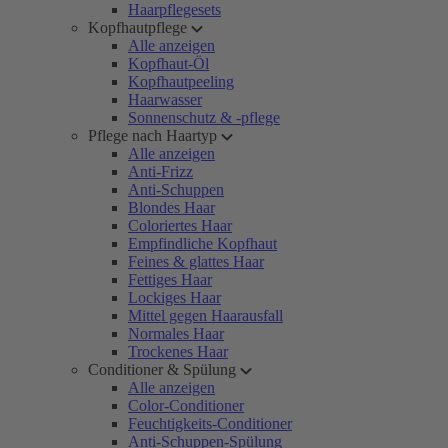
Haarpflegesets
Kopfhautpflege
Alle anzeigen
Kopfhaut-Öl
Kopfhautpeeling
Haarwasser
Sonnenschutz & -pflege
Pflege nach Haartyp
Alle anzeigen
Anti-Frizz
Anti-Schuppen
Blondes Haar
Coloriertes Haar
Empfindliche Kopfhaut
Feines & glattes Haar
Fettiges Haar
Lockiges Haar
Mittel gegen Haarausfall
Normales Haar
Trockenes Haar
Conditioner & Spülung
Alle anzeigen
Color-Conditioner
Feuchtigkeits-Conditioner
Anti-Schuppen-Spülung