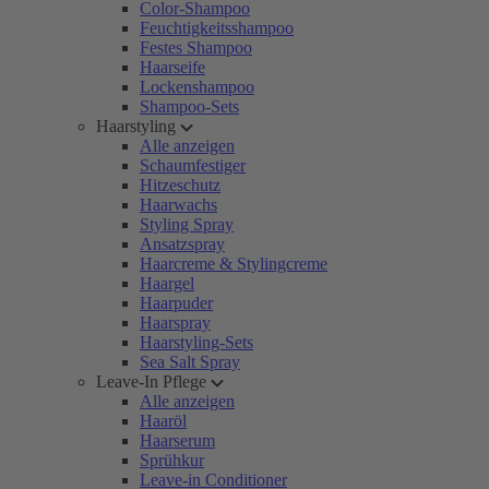
Color-Shampoo
Feuchtigkeitsshampoo
Festes Shampoo
Haarseife
Lockenshampoo
Shampoo-Sets
Haarstyling
Alle anzeigen
Schaumfestiger
Hitzeschutz
Haarwachs
Styling Spray
Ansatzspray
Haarcreme & Stylingcreme
Haargel
Haarpuder
Haarspray
Haarstyling-Sets
Sea Salt Spray
Leave-In Pflege
Alle anzeigen
Haaröl
Haarserum
Sprühkur
Leave-in Conditioner