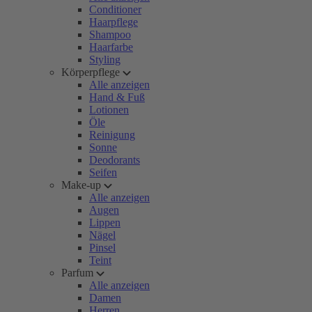
Conditioner
Haarpflege
Shampoo
Haarfarbe
Styling
Körperpflege
Alle anzeigen
Hand & Fuß
Lotionen
Öle
Reinigung
Sonne
Deodorants
Seifen
Make-up
Alle anzeigen
Augen
Lippen
Nägel
Pinsel
Teint
Parfum
Alle anzeigen
Damen
Herren