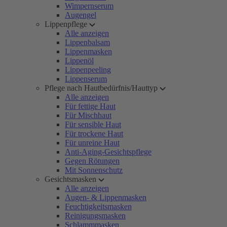
Wimpernserum
Augengel
Lippenpflege
Alle anzeigen
Lippenbalsam
Lippenmasken
Lippenöl
Lippenpeeling
Lippenserum
Pflege nach Hautbedürfnis/Hauttyp
Alle anzeigen
Für fettige Haut
Für Mischhaut
Für sensible Haut
Für trockene Haut
Für unreine Haut
Anti-Aging-Gesichtspflege
Gegen Rötungen
Mit Sonnenschutz
Gesichtsmasken
Alle anzeigen
Augen- & Lippenmasken
Feuchtigkeitsmasken
Reinigungsmasken
Schlammmasken