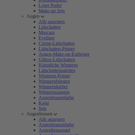
Loser Puder
Make-up Sets
Augen
Alle anzeigen
Lidschatten
Mascara
Eyeliner
Creme-Lidschatten
Lidschatten-Primer
Augen-Make-up-Entferner
Glitzer-Lidschatten
Künstliche Wimpern
Lidschattenpaletten
Wimpern-Primer
Wimpernbürsten
Wimpernkleber
Wimpernzangen
Augenbrauenfarbe
Kajal
Sets
Augenbrauen
Alle anzeigen
Augenbrauenfarbe
Augenbrauengel