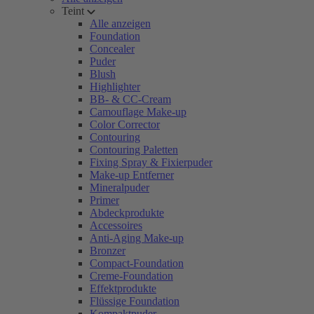
Teint
Alle anzeigen
Foundation
Concealer
Puder
Blush
Highlighter
BB- & CC-Cream
Camouflage Make-up
Color Corrector
Contouring
Contouring Paletten
Fixing Spray & Fixierpuder
Make-up Entferner
Mineralpuder
Primer
Abdeckprodukte
Accessoires
Anti-Aging Make-up
Bronzer
Compact-Foundation
Creme-Foundation
Effektprodukte
Flüssige Foundation
Kompaktpuder