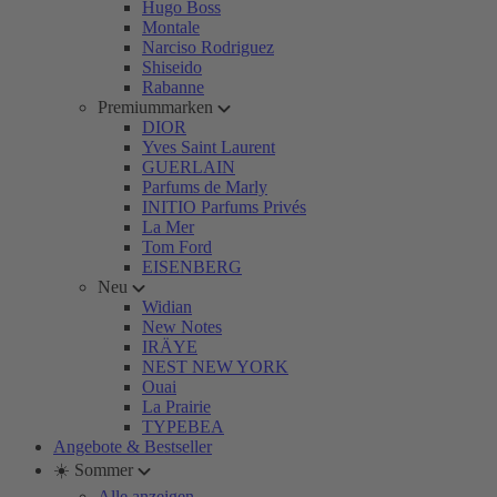
Hugo Boss
Montale
Narciso Rodriguez
Shiseido
Rabanne
Premiummarken
DIOR
Yves Saint Laurent
GUERLAIN
Parfums de Marly
INITIO Parfums Privés
La Mer
Tom Ford
EISENBERG
Neu
Widian
New Notes
IRÄYE
NEST NEW YORK
Ouai
La Prairie
TYPEBEA
Angebote & Bestseller
☀️ Sommer
Alle anzeigen