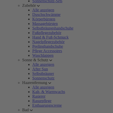
Sonnenschutz-Sets
Zubehör
Alle anzeigen
Duschschwämme
Körperbürsten
Massagebürsten
Selbstbräungshandschuhe
Fußpflegezubehör
Hand & Fuß-Schmuck
Nagelpflegezubehör
Peelinghandschuhe
Pflege Accessoires
Waschlappen
Sonne & Schutz
Alle anzeigen
After Sun
Selbstbräuner
Sonnenschutz
Haarentfernung
Alle anzeigen
Kalt- & Warmwachs
Rasierer
Rasurpflege
Enthaarungscreme
Bad