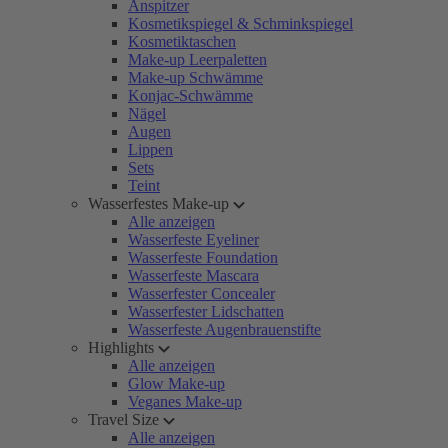
Anspitzer
Kosmetikspiegel & Schminkspiegel
Kosmetiktaschen
Make-up Leerpaletten
Make-up Schwämme
Konjac-Schwämme
Nägel
Augen
Lippen
Sets
Teint
Wasserfestes Make-up
Alle anzeigen
Wasserfeste Eyeliner
Wasserfeste Foundation
Wasserfeste Mascara
Wasserfester Concealer
Wasserfester Lidschatten
Wasserfeste Augenbrauenstifte
Highlights
Alle anzeigen
Glow Make-up
Veganes Make-up
Travel Size
Alle anzeigen