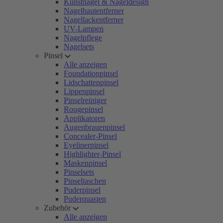
Kunstnägel & Nageldesign
Nagelhautentferner
Nagellackentferner
UV-Lampen
Nagelpflege
Nagelsets
Pinsel
Alle anzeigen
Foundationpinsel
Lidschattenpinsel
Lippenpinsel
Pinselreiniger
Rougepinsel
Applikatoren
Augenbrauenpinsel
Concealer-Pinsel
Eyelinerpinsel
Highlighter-Pinsel
Maskenpinsel
Pinselsets
Pinseltaschen
Puderpinsel
Puderquasten
Zubehör
Alle anzeigen