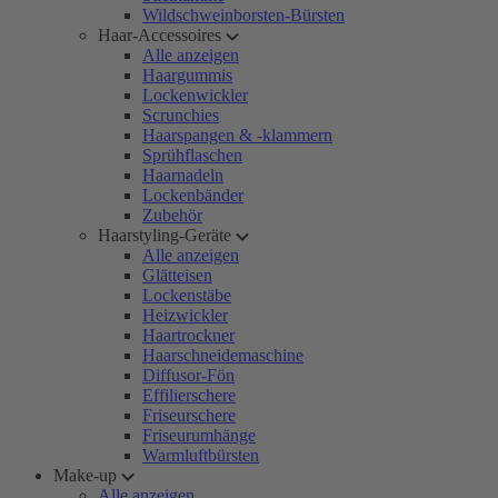
Wildschweinborsten-Bürsten
Haar-Accessoires
Alle anzeigen
Haargummis
Lockenwickler
Scrunchies
Haarspangen & -klammern
Sprühflaschen
Haarnadeln
Lockenbänder
Zubehör
Haarstyling-Geräte
Alle anzeigen
Glätteisen
Lockenstäbe
Heizwickler
Haartrockner
Haarschneidemaschine
Diffusor-Fön
Effilierschere
Friseurschere
Friseurumhänge
Warmluftbürsten
Make-up
Alle anzeigen