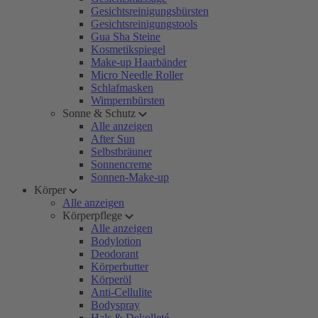
Gesichtsreinigungsbürsten
Gesichtsreinigungstools
Gua Sha Steine
Kosmetikspiegel
Make-up Haarbänder
Micro Needle Roller
Schlafmasken
Wimpernbürsten
Sonne & Schutz
Alle anzeigen
After Sun
Selbstbräuner
Sonnencreme
Sonnen-Make-up
Körper
Alle anzeigen
Körperpflege
Alle anzeigen
Bodylotion
Deodorant
Körperbutter
Körperöl
Anti-Cellulite
Bodyspray
Hals & Dekolleté