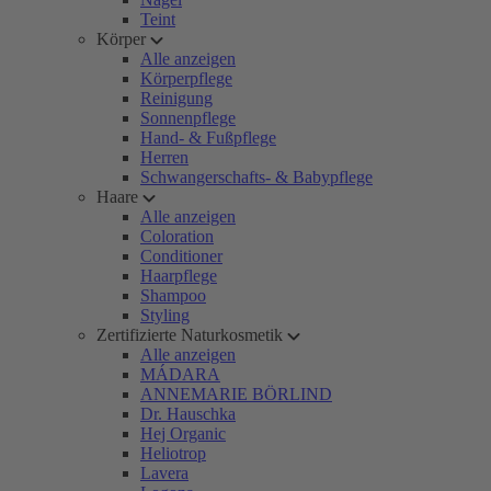
Teint
Körper
Alle anzeigen
Körperpflege
Reinigung
Sonnenpflege
Hand- & Fußpflege
Herren
Schwangerschafts- & Babypflege
Haare
Alle anzeigen
Coloration
Conditioner
Haarpflege
Shampoo
Styling
Zertifizierte Naturkosmetik
Alle anzeigen
MÁDARA
ANNEMARIE BÖRLIND
Dr. Hauschka
Hej Organic
Heliotrop
Lavera