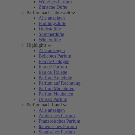
Würziges Parfum
Zitrische Düfte
Parfum nach Jahreszeit
Alle anzeigen
Frühlingsdüfte
Herbstdüfte
Sommerdüfte
Winterdüfte
Highlights
Alle anzeigen
Beliebtes Parfum
Eau de Cologne
Eau de Parfum
Eau de Toilette
Parfum Angebote
Parfum auf Rechnung
Parfum Miniaturen
Parfum Neuheiten
Unisex Parfum
Parfum nach Land
Alle anzeigen
Arabisches Parfum
Französisches Parfum
Italienisches Parfum
Spanisches Parfum