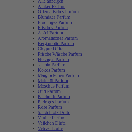
Alle anzeigen
Amber Parfum
Orientalisches Parfum
Blumiges Parfum
Fruchtiges Parfum
Frisches Parfum
Apfel Parfum
Aromatisches Parfum
Bergamotte Parfum
Chypre Düfte
Frische Wäsche Parfum
Holziges Parfum
Jasmin Parfum
Kokos Parfum
Maiglöckchen Parfum
Molekül Parfum
Moschus Parfum
Oud Parfum
Patchouli Parfum
Pudriges Parfum
Rose Parfum
Sandelholz Düfte
Vanille Parfum
Veilchen Düfte
Vetiver Düfte