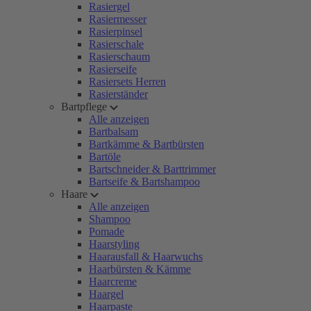
Rasiergel
Rasiermesser
Rasierpinsel
Rasierschale
Rasierschaum
Rasierseife
Rasiersets Herren
Rasierständer
Bartpflege
Alle anzeigen
Bartbalsam
Bartkämme & Bartbürsten
Bartöle
Bartschneider & Barttrimmer
Bartseife & Bartshampoo
Haare
Alle anzeigen
Shampoo
Pomade
Haarstyling
Haarausfall & Haarwuchs
Haarbürsten & Kämme
Haarcreme
Haargel
Haarpaste