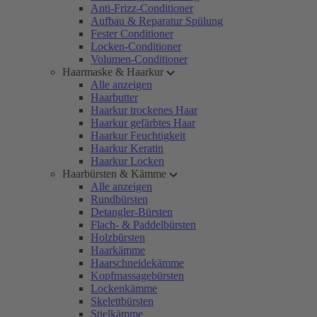
Anti-Frizz-Conditioner
Aufbau & Reparatur Spülung
Fester Conditioner
Locken-Conditioner
Volumen-Conditioner
Haarmaske & Haarkur
Alle anzeigen
Haarbutter
Haarkur trockenes Haar
Haarkur gefärbtes Haar
Haarkur Feuchtigkeit
Haarkur Keratin
Haarkur Locken
Haarbürsten & Kämme
Alle anzeigen
Rundbürsten
Detangler-Bürsten
Flach- & Paddelbürsten
Holzbürsten
Haarkämme
Haarschneidekämme
Kopfmassagebürsten
Lockenkämme
Skelettbürsten
Stielkämme