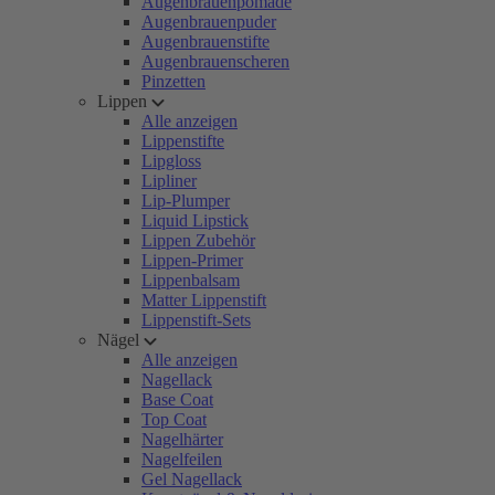
Augenbrauenpomade
Augenbrauenpuder
Augenbrauenstifte
Augenbrauenscheren
Pinzetten
Lippen
Alle anzeigen
Lippenstifte
Lipgloss
Lipliner
Lip-Plumper
Liquid Lipstick
Lippen Zubehör
Lippen-Primer
Lippenbalsam
Matter Lippenstift
Lippenstift-Sets
Nägel
Alle anzeigen
Nagellack
Base Coat
Top Coat
Nagelhärter
Nagelfeilen
Gel Nagellack