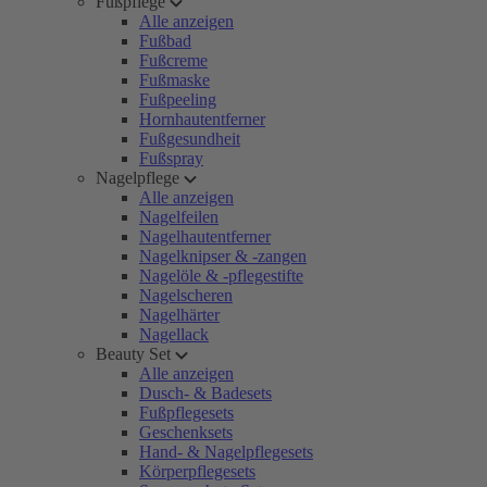
Fußpflege
Alle anzeigen
Fußbad
Fußcreme
Fußmaske
Fußpeeling
Hornhautentferner
Fußgesundheit
Fußspray
Nagelpflege
Alle anzeigen
Nagelfeilen
Nagelhautentferner
Nagelknipser & -zangen
Nagelöle & -pflegestifte
Nagelscheren
Nagelhärter
Nagellack
Beauty Set
Alle anzeigen
Dusch- & Badesets
Fußpflegesets
Geschenksets
Hand- & Nagelpflegesets
Körperpflegesets