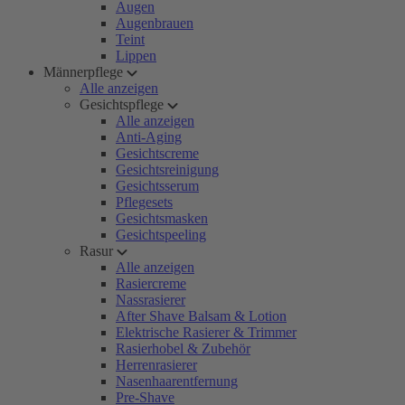
Augen
Augenbrauen
Teint
Lippen
Männerpflege
Alle anzeigen
Gesichtspflege
Alle anzeigen
Anti-Aging
Gesichtscreme
Gesichtsreinigung
Gesichtsserum
Pflegesets
Gesichtsmasken
Gesichtspeeling
Rasur
Alle anzeigen
Rasiercreme
Nassrasierer
After Shave Balsam & Lotion
Elektrische Rasierer & Trimmer
Rasierhobel & Zubehör
Herrenrasierer
Nasenhaarentfernung
Pre-Shave