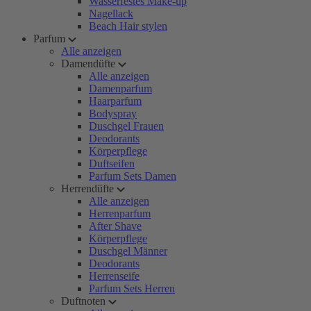
Wasserfestes Make-up
Nagellack
Beach Hair stylen
Parfum
Alle anzeigen
Damendüfte
Alle anzeigen
Damenparfum
Haarparfum
Bodyspray
Duschgel Frauen
Deodorants
Körperpflege
Duftseifen
Parfum Sets Damen
Herrendüfte
Alle anzeigen
Herrenparfum
After Shave
Körperpflege
Duschgel Männer
Deodorants
Herrenseife
Parfum Sets Herren
Duftnoten