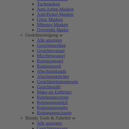
Tuchmasken
Anti-Aging-Masken
Anti-Pickel-Masken
Glow Masken
Mitesser-Masken
Overnight Maske
Gesichtsreinigung
Alle anzeigen
Gesichtspeeling
Gesichtswasser
Mizellenwasser
Reinigungsgel
Reinigungsöl
Abschminkpads
Abschminktücher
Gesichtsreinigungssets
Gesichtsseife
Make-up-Entferner
Reinigungscreme
Reinigungsmilch
Reinigungspuder
Reinigungsschaum
Beauty Tools & Zubehör
Alle anzeigen
Gesichtsmassage