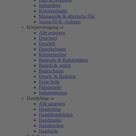
Intimpflege
Körperschaum
Massageöle & ätherische Öle
Sauna-Öl & -Aufguss
Körperreinigung
Alle anzeigen
Duschgel
Duschöl
Duschschaum
Körperpeeling
Badesalz & Badebomben
Badeöl & -milch
Badeschaum
Dusch- & Badesets
Feste Seife
Flüssigseife
Intimreinigung
Handpflege
Alle anzeigen
Handcreme
Handdesinfektion
Handmaske
Handpeeling
Handseife