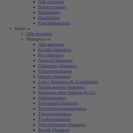
Alle anzeigen
Badaccessoires
Bademäntel
Handtücher
Kosmetiktaschen
Haare
Alle anzeigen
Shampoos
Alle anzeigen
Keratin-Shampoo
Pre-Shampoo
Arganöl-Shampoo
Glättendes Shampoo
Volumenshampoo
Herren-Shampoo
2-in-1-Shampoo & -Conditioner
Naturkosmetik-Shampoo
Shampoo ohne Silikone & Co.
Silbershampoo
Teebaumöl-Shampoo
Tiefenreinigungsshampoo
Tönungsshampoo
Trockenshampoo
Anti-Schuppen-Shampoo
Repair-Shampoo