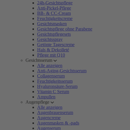
24h-Gesichtspflege
Anti-Pickel-Pflege
BB- & CC-Cream
Feuchtigkeitscreme
Gesichtsmasken
Gesichtspflege ohne Parabene
Gesichtspflegesets
Gesichtsspray
Getönte Tagescreme
Hals & Dekolleté
Pflege mit Q10
Gesichtsserum
Alle anzeigen
Anti-Aging-Gesichtsserum
Collagenserum
Feuchtigkeitsserum
Hyaluronsäure-Serum
Vitamin C Serum
Ampullen
Augenpflege
Alle anzeigen
Augenbrauenserum
Augencreme
Augenmasken & -pads
Augenserum