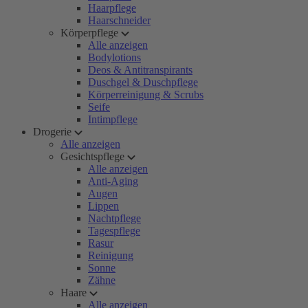
Haarpflege
Haarschneider
Körperpflege
Alle anzeigen
Bodylotions
Deos & Antitranspirants
Duschgel & Duschpflege
Körperreinigung & Scrubs
Seife
Intimpflege
Drogerie
Alle anzeigen
Gesichtspflege
Alle anzeigen
Anti-Aging
Augen
Lippen
Nachtpflege
Tagespflege
Rasur
Reinigung
Sonne
Zähne
Haare
Alle anzeigen