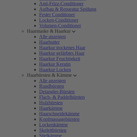
Anti-Frizz-Conditioner
Aufbau & Reparatur Spülung
Fester Conditioner
Locken-Conditioner
Volumen-Conditioner
Haarmaske & Haarkur
Alle anzeigen
Haarbutter
Haarkur trockenes Haar
Haarkur gefärbtes Haar
Haarkur Feuchtigkeit
Haarkur Keratin
Haarkur Locken
Haarbürsten & Kämme
Alle anzeigen
Rundbürsten
Detangler-Bürsten
Flach- & Paddelbürsten
Holzbürsten
Haarkämme
Haarschneidekämme
Kopfmassagebürsten
Lockenkämme
Skelettbürsten
Stielkämme