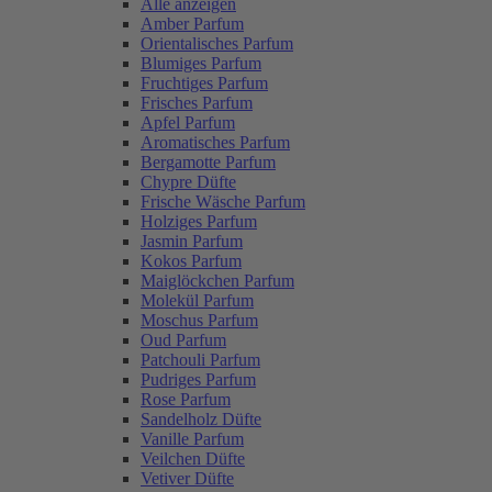
Alle anzeigen
Amber Parfum
Orientalisches Parfum
Blumiges Parfum
Fruchtiges Parfum
Frisches Parfum
Apfel Parfum
Aromatisches Parfum
Bergamotte Parfum
Chypre Düfte
Frische Wäsche Parfum
Holziges Parfum
Jasmin Parfum
Kokos Parfum
Maiglöckchen Parfum
Molekül Parfum
Moschus Parfum
Oud Parfum
Patchouli Parfum
Pudriges Parfum
Rose Parfum
Sandelholz Düfte
Vanille Parfum
Veilchen Düfte
Vetiver Düfte