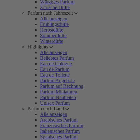
Würziges Parfum
Zitrische Düfte
Parfum nach Jahreszeit
Alle anzeigen
Frühlingsdüfte
Herbstdüfte
Sommerdüfte
Winterdüfte
Highlights
Alle anzeigen
Beliebtes Parfum
Eau de Cologne
Eau de Parfum
Eau de Toilette
Parfum Angebote
Parfum auf Rechnung
Parfum Miniaturen
Parfum Neuheiten
Unisex Parfum
Parfum nach Land
Alle anzeigen
Arabisches Parfum
Französisches Parfum
Italienisches Parfum
Spanisches Parfum