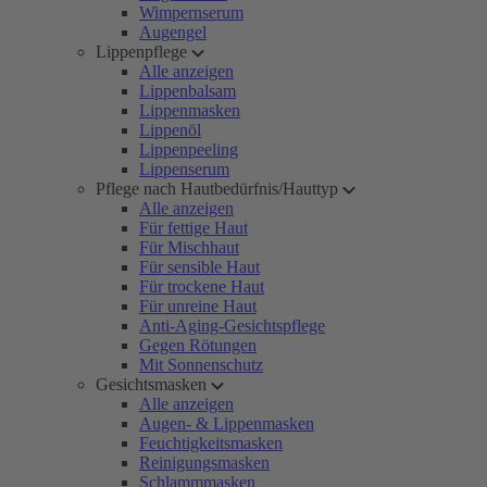
Wimpernserum
Augengel
Lippenpflege
Alle anzeigen
Lippenbalsam
Lippenmasken
Lippenöl
Lippenpeeling
Lippenserum
Pflege nach Hautbedürfnis/Hauttyp
Alle anzeigen
Für fettige Haut
Für Mischhaut
Für sensible Haut
Für trockene Haut
Für unreine Haut
Anti-Aging-Gesichtspflege
Gegen Rötungen
Mit Sonnenschutz
Gesichtsmasken
Alle anzeigen
Augen- & Lippenmasken
Feuchtigkeitsmasken
Reinigungsmasken
Schlammmasken