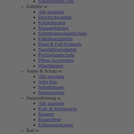
Sonnenschutz-Sets
Zubehör
Alle anzeigen
Duschschwämme
Körperbürsten
Massagebürsten
Selbstbräungshandschuhe
Fußpflegezubehör
Hand & Fuß-Schmuck
Nagelpflegezubehör
Peelinghandschuhe
Pflege Accessoires
Waschlappen
Sonne & Schutz
Alle anzeigen
After Sun
Selbstbräuner
Sonnenschutz
Haarentfernung
Alle anzeigen
Kalt- & Warmwachs
Rasierer
Rasurpflege
Enthaarungscreme
Bad