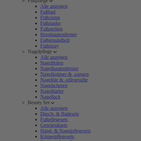
Fußpflege
Alle anzeigen
Fußbad
Fußcreme
Fußmaske
Fußpeeling
Hornhautentferner
Fußgesundheit
Fußspray
Nagelpflege
Alle anzeigen
Nagelfeilen
Nagelhautentferner
Nagelknipser & -zangen
Nagelöle & -pflegestifte
Nagelscheren
Nagelhärter
Nagellack
Beauty Set
Alle anzeigen
Dusch- & Badesets
Fußpflegesets
Geschenksets
Hand- & Nagelpflegesets
Körperpflegesets