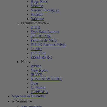
Hugo Boss
Montale
Narciso Rodriguez
Shiseido
Rabanne
Premiummarken
DIOR
Yves Saint Laurent
GUERLAIN
Parfums de Marly
INITIO Parfums Privés
La Mer
Tom Ford
EISENBERG
Neu
Widian
New Notes
IRÄYE
NEST NEW YORK
Ouai
La Prairie
TYPEBEA
Angebote & Bestseller
☀️ Sommer
Alle anzeigen