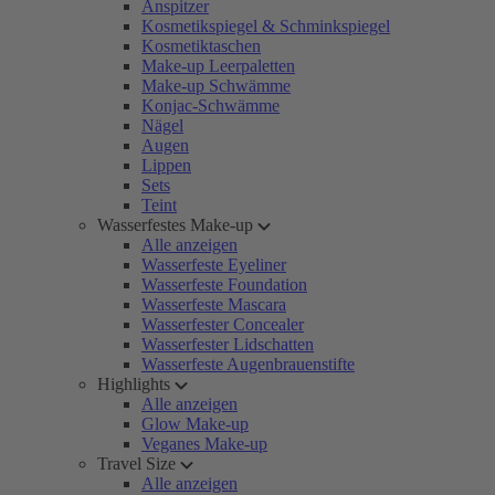
Anspitzer
Kosmetikspiegel & Schminkspiegel
Kosmetiktaschen
Make-up Leerpaletten
Make-up Schwämme
Konjac-Schwämme
Nägel
Augen
Lippen
Sets
Teint
Wasserfestes Make-up
Alle anzeigen
Wasserfeste Eyeliner
Wasserfeste Foundation
Wasserfeste Mascara
Wasserfester Concealer
Wasserfester Lidschatten
Wasserfeste Augenbrauenstifte
Highlights
Alle anzeigen
Glow Make-up
Veganes Make-up
Travel Size
Alle anzeigen