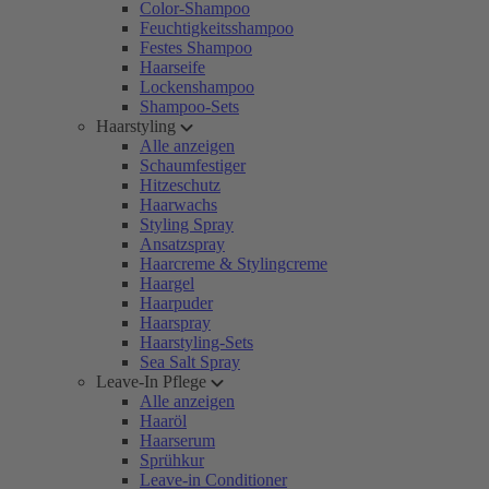
Color-Shampoo
Feuchtigkeitsshampoo
Festes Shampoo
Haarseife
Lockenshampoo
Shampoo-Sets
Haarstyling
Alle anzeigen
Schaumfestiger
Hitzeschutz
Haarwachs
Styling Spray
Ansatzspray
Haarcreme & Stylingcreme
Haargel
Haarpuder
Haarspray
Haarstyling-Sets
Sea Salt Spray
Leave-In Pflege
Alle anzeigen
Haaröl
Haarserum
Sprühkur
Leave-in Conditioner