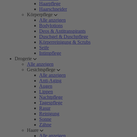
Haarpflege
Haarschneider
Körperpflege
Alle anzeigen
Bodylotions
Deos & Antitranspirants
Duschgel & Duschpflege
Körperreinigung & Scrubs
Seife
Intimpflege
Drogerie
Alle anzeigen
Gesichtspflege
Alle anzeigen
Anti-Aging
Augen
Lippen
Nachtpflege
Tagespflege
Rasur
Reinigung
Sonne
Zähne
Haare
Alle anzeigen