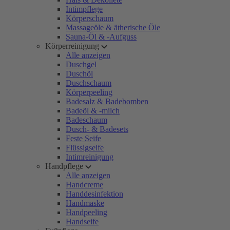
Intimpflege
Körperschaum
Massageöle & ätherische Öle
Sauna-Öl & -Aufguss
Körperreinigung
Alle anzeigen
Duschgel
Duschöl
Duschschaum
Körperpeeling
Badesalz & Badebomben
Badeöl & -milch
Badeschaum
Dusch- & Badesets
Feste Seife
Flüssigseife
Intimreinigung
Handpflege
Alle anzeigen
Handcreme
Handdesinfektion
Handmaske
Handpeeling
Handseife