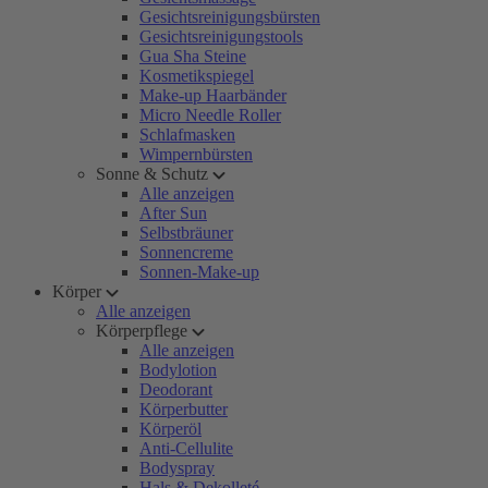
Gesichtsreinigungsbürsten
Gesichtsreinigungstools
Gua Sha Steine
Kosmetikspiegel
Make-up Haarbänder
Micro Needle Roller
Schlafmasken
Wimpernbürsten
Sonne & Schutz
Alle anzeigen
After Sun
Selbstbräuner
Sonnencreme
Sonnen-Make-up
Körper
Alle anzeigen
Körperpflege
Alle anzeigen
Bodylotion
Deodorant
Körperbutter
Körperöl
Anti-Cellulite
Bodyspray
Hals & Dekolleté