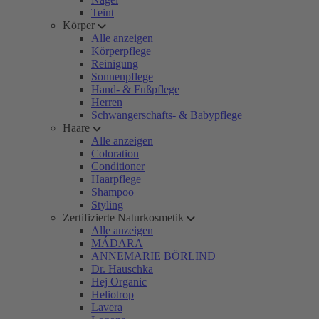
Teint
Körper
Alle anzeigen
Körperpflege
Reinigung
Sonnenpflege
Hand- & Fußpflege
Herren
Schwangerschafts- & Babypflege
Haare
Alle anzeigen
Coloration
Conditioner
Haarpflege
Shampoo
Styling
Zertifizierte Naturkosmetik
Alle anzeigen
MÁDARA
ANNEMARIE BÖRLIND
Dr. Hauschka
Hej Organic
Heliotrop
Lavera