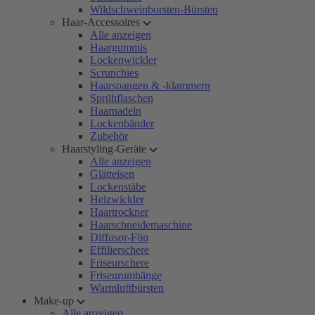
Wildschweinborsten-Bürsten
Haar-Accessoires
Alle anzeigen
Haargummis
Lockenwickler
Scrunchies
Haarspangen & -klammern
Sprühflaschen
Haarnadeln
Lockenbänder
Zubehör
Haarstyling-Geräte
Alle anzeigen
Glätteisen
Lockenstäbe
Heizwickler
Haartrockner
Haarschneidemaschine
Diffusor-Fön
Effilierschere
Friseurschere
Friseurumhänge
Warmluftbürsten
Make-up
Alle anzeigen