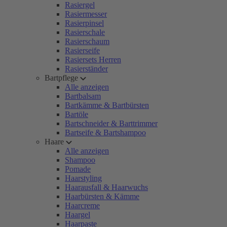
Rasiergel
Rasiermesser
Rasierpinsel
Rasierschale
Rasierschaum
Rasierseife
Rasiersets Herren
Rasierständer
Bartpflege
Alle anzeigen
Bartbalsam
Bartkämme & Bartbürsten
Bartöle
Bartschneider & Barttrimmer
Bartseife & Bartshampoo
Haare
Alle anzeigen
Shampoo
Pomade
Haarstyling
Haarausfall & Haarwuchs
Haarbürsten & Kämme
Haarcreme
Haargel
Haarpaste