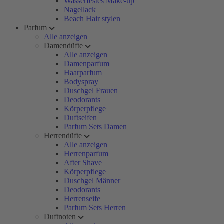
Wasserfestes Make-up
Nagellack
Beach Hair stylen
Parfum
Alle anzeigen
Damendüfte
Alle anzeigen
Damenparfum
Haarparfum
Bodyspray
Duschgel Frauen
Deodorants
Körperpflege
Duftseifen
Parfum Sets Damen
Herrendüfte
Alle anzeigen
Herrenparfum
After Shave
Körperpflege
Duschgel Männer
Deodorants
Herrenseife
Parfum Sets Herren
Duftnoten