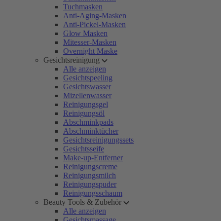
Tuchmasken
Anti-Aging-Masken
Anti-Pickel-Masken
Glow Masken
Mitesser-Masken
Overnight Maske
Gesichtsreinigung
Alle anzeigen
Gesichtspeeling
Gesichtswasser
Mizellenwasser
Reinigungsgel
Reinigungsöl
Abschminkpads
Abschminktücher
Gesichtsreinigungssets
Gesichtsseife
Make-up-Entferner
Reinigungscreme
Reinigungsmilch
Reinigungspuder
Reinigungsschaum
Beauty Tools & Zubehör
Alle anzeigen
Gesichtsmassage