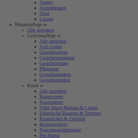
Augen
Augenbrauen
Teint
Lippen
Männerpflege
Alle anzeigen
Gesichtspflege
Alle anzeigen
Anti-Aging
Gesichtscreme
Gesichtsreinigung
Gesichtsserum
Pflegesets
Gesichtsmasken
Gesichtspeeling
Rasur
Alle anzeigen
Rasiercreme
Nassrasierer
After Shave Balsam & Lotion
Elektrische Rasierer & Trimmer
Rasierhobel & Zubehör
Herrenrasierer
Nasenhaarentfernung
Pre-Shave