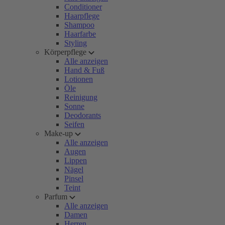
Conditioner
Haarpflege
Shampoo
Haarfarbe
Styling
Körperpflege
Alle anzeigen
Hand & Fuß
Lotionen
Öle
Reinigung
Sonne
Deodorants
Seifen
Make-up
Alle anzeigen
Augen
Lippen
Nägel
Pinsel
Teint
Parfum
Alle anzeigen
Damen
Herren