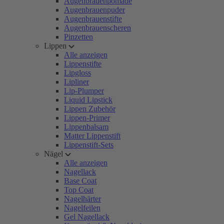
Augenbrauenpomade
Augenbrauenpuder
Augenbrauenstifte
Augenbrauenscheren
Pinzetten
Lippen
Alle anzeigen
Lippenstifte
Lipgloss
Lipliner
Lip-Plumper
Liquid Lipstick
Lippen Zubehör
Lippen-Primer
Lippenbalsam
Matter Lippenstift
Lippenstift-Sets
Nägel
Alle anzeigen
Nagellack
Base Coat
Top Coat
Nagelhärter
Nagelfeilen
Gel Nagellack