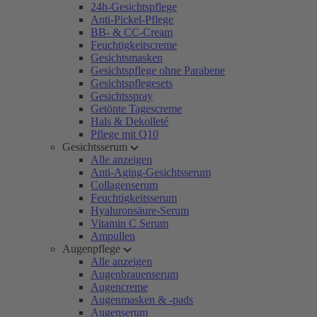
24h-Gesichtspflege
Anti-Pickel-Pflege
BB- & CC-Cream
Feuchtigkeitscreme
Gesichtsmasken
Gesichtspflege ohne Parabene
Gesichtspflegesets
Gesichtsspray
Getönte Tagescreme
Hals & Dekolleté
Pflege mit Q10
Gesichtsserum
Alle anzeigen
Anti-Aging-Gesichtsserum
Collagenserum
Feuchtigkeitsserum
Hyaluronsäure-Serum
Vitamin C Serum
Ampullen
Augenpflege
Alle anzeigen
Augenbrauenserum
Augencreme
Augenmasken & -pads
Augenserum