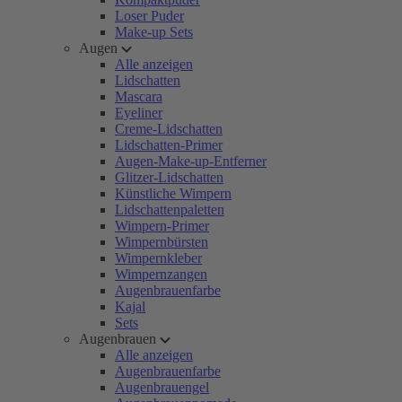
Loser Puder
Make-up Sets
Augen
Alle anzeigen
Lidschatten
Mascara
Eyeliner
Creme-Lidschatten
Lidschatten-Primer
Augen-Make-up-Entferner
Glitzer-Lidschatten
Künstliche Wimpern
Lidschattenpaletten
Wimpern-Primer
Wimpernbürsten
Wimpernkleber
Wimpernzangen
Augenbrauenfarbe
Kajal
Sets
Augenbrauen
Alle anzeigen
Augenbrauenfarbe
Augenbrauengel