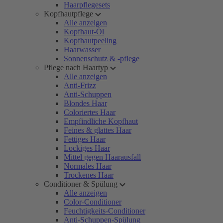
Haarpflegesets
Kopfhautpflege
Alle anzeigen
Kopfhaut-Öl
Kopfhautpeeling
Haarwasser
Sonnenschutz & -pflege
Pflege nach Haartyp
Alle anzeigen
Anti-Frizz
Anti-Schuppen
Blondes Haar
Coloriertes Haar
Empfindliche Kopfhaut
Feines & glattes Haar
Fettiges Haar
Lockiges Haar
Mittel gegen Haarausfall
Normales Haar
Trockenes Haar
Conditioner & Spülung
Alle anzeigen
Color-Conditioner
Feuchtigkeits-Conditioner
Anti-Schuppen-Spülung