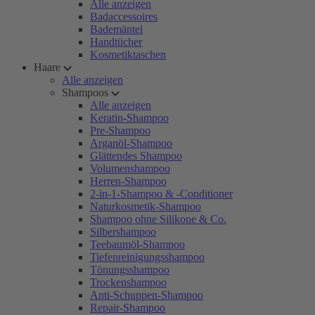
Alle anzeigen
Badaccessoires
Bademäntel
Handtücher
Kosmetiktaschen
Haare
Alle anzeigen
Shampoos
Alle anzeigen
Keratin-Shampoo
Pre-Shampoo
Arganöl-Shampoo
Glättendes Shampoo
Volumenshampoo
Herren-Shampoo
2-in-1-Shampoo & -Conditioner
Naturkosmetik-Shampoo
Shampoo ohne Silikone & Co.
Silbershampoo
Teebaumöl-Shampoo
Tiefenreinigungsshampoo
Tönungsshampoo
Trockenshampoo
Anti-Schuppen-Shampoo
Repair-Shampoo