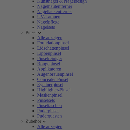
Kunstnägel & Nageldesign
Nagelhautentferner
Nagellackentferner
UV-Lampen
Nagelpflege
Nagelsets
Pinsel
Alle anzeigen
Foundationpinsel
Lidschattenpinsel
Lippenpinsel
Pinselreiniger
Rougepinsel
Applikatoren
Augenbrauenpinsel
Concealer-Pinsel
Eyelinerpinsel
Highlighter-Pinsel
Maskenpinsel
Pinselsets
Pinseltaschen
Puderpinsel
Puderquasten
Zubehör
Alle anzeigen