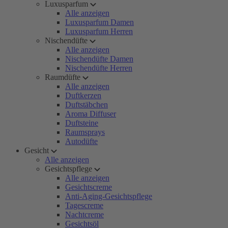
Luxusparfum
Alle anzeigen
Luxusparfum Damen
Luxusparfum Herren
Nischendüfte
Alle anzeigen
Nischendüfte Damen
Nischendüfte Herren
Raumdüfte
Alle anzeigen
Duftkerzen
Duftstäbchen
Aroma Diffuser
Duftsteine
Raumsprays
Autodüfte
Gesicht
Alle anzeigen
Gesichtspflege
Alle anzeigen
Gesichtscreme
Anti-Aging-Gesichtspflege
Tagescreme
Nachtcreme
Gesichtsöl