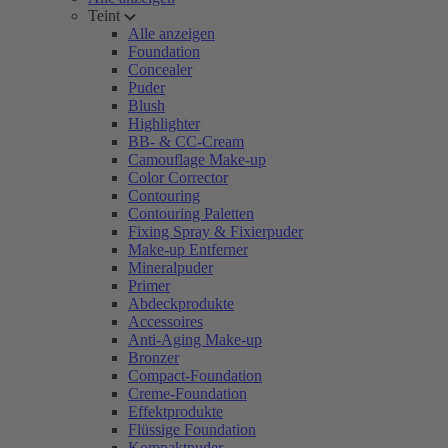
Teint
Alle anzeigen
Foundation
Concealer
Puder
Blush
Highlighter
BB- & CC-Cream
Camouflage Make-up
Color Corrector
Contouring
Contouring Paletten
Fixing Spray & Fixierpuder
Make-up Entferner
Mineralpuder
Primer
Abdeckprodukte
Accessoires
Anti-Aging Make-up
Bronzer
Compact-Foundation
Creme-Foundation
Effektprodukte
Flüssige Foundation
Kompaktpuder