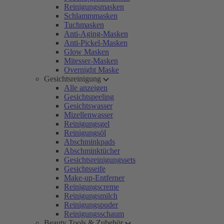
Reinigungsmasken
Schlammmasken
Tuchmasken
Anti-Aging-Masken
Anti-Pickel-Masken
Glow Masken
Mitesser-Masken
Overnight Maske
Gesichtsreinigung
Alle anzeigen
Gesichtspeeling
Gesichtswasser
Mizellenwasser
Reinigungsgel
Reinigungsöl
Abschminkpads
Abschminktücher
Gesichtsreinigungssets
Gesichtsseife
Make-up-Entferner
Reinigungscreme
Reinigungsmilch
Reinigungspuder
Reinigungsschaum
Beauty Tools & Zubehör