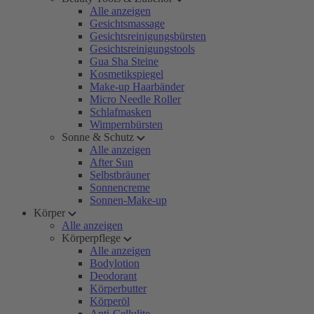
Alle anzeigen
Gesichtsmassage
Gesichtsreinigungsbürsten
Gesichtsreinigungstools
Gua Sha Steine
Kosmetikspiegel
Make-up Haarbänder
Micro Needle Roller
Schlafmasken
Wimpernbürsten
Sonne & Schutz
Alle anzeigen
After Sun
Selbstbräuner
Sonnencreme
Sonnen-Make-up
Körper
Alle anzeigen
Körperpflege
Alle anzeigen
Bodylotion
Deodorant
Körperbutter
Körperöl
Anti-Cellulite