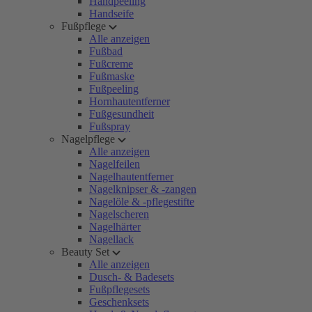
Handpeeling
Handseife
Fußpflege
Alle anzeigen
Fußbad
Fußcreme
Fußmaske
Fußpeeling
Hornhautentferner
Fußgesundheit
Fußspray
Nagelpflege
Alle anzeigen
Nagelfeilen
Nagelhautentferner
Nagelknipser & -zangen
Nagelöle & -pflegestifte
Nagelscheren
Nagelhärter
Nagellack
Beauty Set
Alle anzeigen
Dusch- & Badesets
Fußpflegesets
Geschenksets