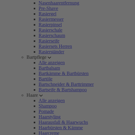
Nasenhaarentfernung
Pre-Shave
Rasiergel
Rasiermesser
Rasierpinsel
Rasierschale
Rasierschaum
Rasierseife
Rasiersets Herren
Rasierständer
Bartpflege
Alle anzeigen
Bartbalsam
Bartkämme & Bartbürsten
Bartöle
Bartschneider & Barttrimmer
Bartseife & Bartshampoo
Haare
Alle anzeigen
Shampoo
Pomade
Haarstyling
Haarausfall & Haarwuchs
Haarbürsten & Kämme
Haarcreme