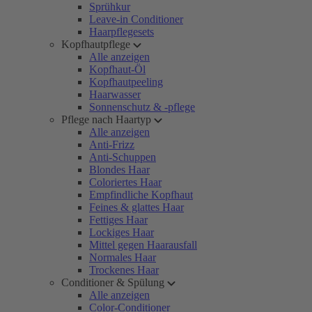
Sprühkur
Leave-in Conditioner
Haarpflegesets
Kopfhautpflege
Alle anzeigen
Kopfhaut-Öl
Kopfhautpeeling
Haarwasser
Sonnenschutz & -pflege
Pflege nach Haartyp
Alle anzeigen
Anti-Frizz
Anti-Schuppen
Blondes Haar
Coloriertes Haar
Empfindliche Kopfhaut
Feines & glattes Haar
Fettiges Haar
Lockiges Haar
Mittel gegen Haarausfall
Normales Haar
Trockenes Haar
Conditioner & Spülung
Alle anzeigen
Color-Conditioner