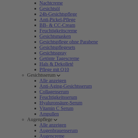
Nachtcreme
Gesichtsöl
24h-Gesichtspflege
Anti-Pickel-Pflege
BB- & CC-Cream
Feuchtigkeitscreme
Gesichtsmasken
Gesichtspflege ohne Parabene
Gesichtspflegesets
Gesichtsspray
Getönte Tagescreme
Hals & Dekolleté
Pflege mit Q10
Gesichtsserum
Alle anzeigen
Anti-Aging-Gesichtsserum
Collagenserum
Feuchtigkeitsserum
Hyaluronsäure-Serum
Vitamin C Serum
Ampullen
Augenpflege
Alle anzeigen
Augenbrauenserum
Augencreme