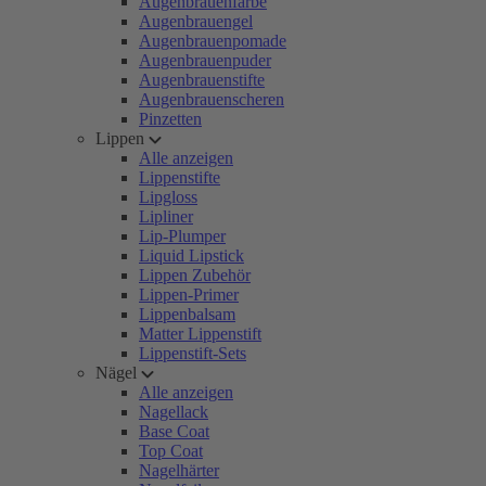
Augenbrauenfarbe
Augenbrauengel
Augenbrauenpomade
Augenbrauenpuder
Augenbrauenstifte
Augenbrauenscheren
Pinzetten
Lippen
Alle anzeigen
Lippenstifte
Lipgloss
Lipliner
Lip-Plumper
Liquid Lipstick
Lippen Zubehör
Lippen-Primer
Lippenbalsam
Matter Lippenstift
Lippenstift-Sets
Nägel
Alle anzeigen
Nagellack
Base Coat
Top Coat
Nagelhärter