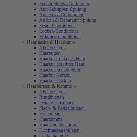
Feuchtigkeits-Conditioner
Anti-Schuppen-Spülung
Anti-Frizz-Conditioner
Aufbau & Reparatur Spülung
Fester Conditioner
Locken-Conditioner
Volumen-Conditioner
Haarmaske & Haarkur
Alle anzeigen
Haarbutter
Haarkur trockenes Haar
Haarkur gefärbtes Haar
Haarkur Feuchtigkeit
Haarkur Keratin
Haarkur Locken
Haarbürsten & Kämme
Alle anzeigen
Rundbürsten
Detangler-Bürsten
Flach- & Paddelbürsten
Holzbürsten
Haarkämme
Haarschneidekämme
Kopfmassagebürsten
Lockenkämme