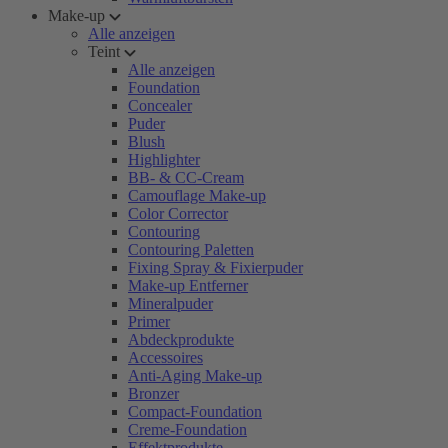
Make-up
Alle anzeigen
Teint
Alle anzeigen
Foundation
Concealer
Puder
Blush
Highlighter
BB- & CC-Cream
Camouflage Make-up
Color Corrector
Contouring
Contouring Paletten
Fixing Spray & Fixierpuder
Make-up Entferner
Mineralpuder
Primer
Abdeckprodukte
Accessoires
Anti-Aging Make-up
Bronzer
Compact-Foundation
Creme-Foundation
Effektprodukte