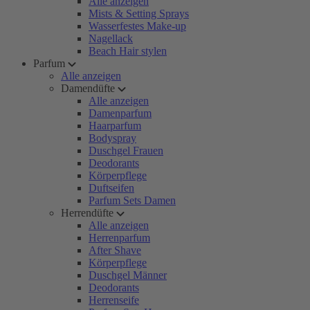
Alle anzeigen
Mists & Setting Sprays
Wasserfestes Make-up
Nagellack
Beach Hair stylen
Parfum
Alle anzeigen
Damendüfte
Alle anzeigen
Damenparfum
Haarparfum
Bodyspray
Duschgel Frauen
Deodorants
Körperpflege
Duftseifen
Parfum Sets Damen
Herrendüfte
Alle anzeigen
Herrenparfum
After Shave
Körperpflege
Duschgel Männer
Deodorants
Herrenseife