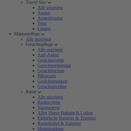
Travel Size
Alle anzeigen
Augen
Augenbrauen
Teint
Lippen
Männerpflege
Alle anzeigen
Gesichtspflege
Alle anzeigen
Anti-Aging
Gesichtscreme
Gesichtsreinigung
Gesichtsserum
Pflegesets
Gesichtsmasken
Gesichtspeeling
Rasur
Alle anzeigen
Rasiercreme
Nassrasierer
After Shave Balsam & Lotion
Elektrische Rasierer & Trimmer
Rasierhobel & Zubehör
Herrenrasierer