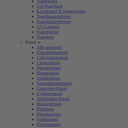
Nagelfeilen
Gel Nagellack
Kunstnägel & Nageldesign
Nagelhautentferner
Nagellackentferner
UV-Lampen
Nagelpflege
Nagelsets
Pinsel
Alle anzeigen
Foundationpinsel
Lidschattenpinsel
Lippenpinsel
Pinselreiniger
Rougepinsel
Applikatoren
Augenbrauenpinsel
Concealer-Pinsel
Eyelinerpinsel
Highlighter-Pinsel
Maskenpinsel
Pinselsets
Pinseltaschen
Puderpinsel
Puderquasten