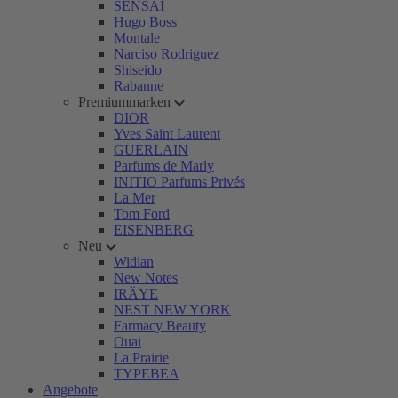
SENSAI
Hugo Boss
Montale
Narciso Rodriguez
Shiseido
Rabanne
Premiummarken
DIOR
Yves Saint Laurent
GUERLAIN
Parfums de Marly
INITIO Parfums Privés
La Mer
Tom Ford
EISENBERG
Neu
Widian
New Notes
IRÄYE
NEST NEW YORK
Farmacy Beauty
Ouai
La Prairie
TYPEBEA
Angebote