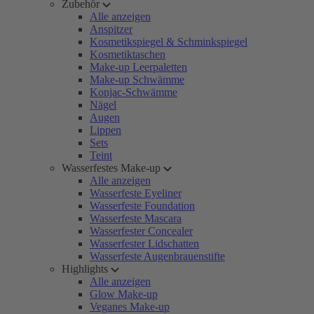
Zubehör
Alle anzeigen
Anspitzer
Kosmetikspiegel & Schminkspiegel
Kosmetiktaschen
Make-up Leerpaletten
Make-up Schwämme
Konjac-Schwämme
Nägel
Augen
Lippen
Sets
Teint
Wasserfestes Make-up
Alle anzeigen
Wasserfeste Eyeliner
Wasserfeste Foundation
Wasserfeste Mascara
Wasserfester Concealer
Wasserfester Lidschatten
Wasserfeste Augenbrauenstifte
Highlights
Alle anzeigen
Glow Make-up
Veganes Make-up