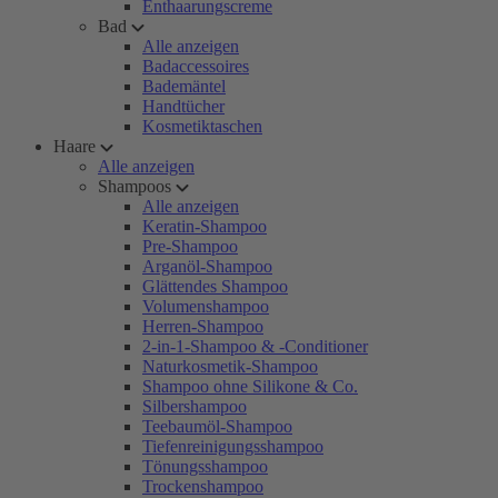
Enthaarungscreme
Bad
Alle anzeigen
Badaccessoires
Bademäntel
Handtücher
Kosmetiktaschen
Haare
Alle anzeigen
Shampoos
Alle anzeigen
Keratin-Shampoo
Pre-Shampoo
Arganöl-Shampoo
Glättendes Shampoo
Volumenshampoo
Herren-Shampoo
2-in-1-Shampoo & -Conditioner
Naturkosmetik-Shampoo
Shampoo ohne Silikone & Co.
Silbershampoo
Teebaumöl-Shampoo
Tiefenreinigungsshampoo
Tönungsshampoo
Trockenshampoo