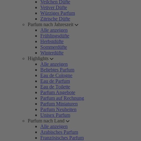
Veilchen Düfte
Vetiver Düfte
Würziges Parfum
Zitrische Düfte
Parfum nach Jahreszeit
Alle anzeigen
Frühlingsdüfte
Herbstdüfte
Sommerdüfte
Winterdüfte
Highlights
Alle anzeigen
Beliebtes Parfum
Eau de Cologne
Eau de Parfum
Eau de Toilette
Parfum Angebote
Parfum auf Rechnung
Parfum Miniaturen
Parfum Neuheiten
Unisex Parfum
Parfum nach Land
Alle anzeigen
Arabisches Parfum
Französisches Parfum