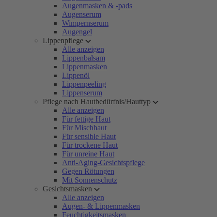
Augenmasken & -pads
Augenserum
Wimpernserum
Augengel
Lippenpflege
Alle anzeigen
Lippenbalsam
Lippenmasken
Lippenöl
Lippenpeeling
Lippenserum
Pflege nach Hautbedürfnis/Hauttyp
Alle anzeigen
Für fettige Haut
Für Mischhaut
Für sensible Haut
Für trockene Haut
Für unreine Haut
Anti-Aging-Gesichtspflege
Gegen Rötungen
Mit Sonnenschutz
Gesichtsmasken
Alle anzeigen
Augen- & Lippenmasken
Feuchtigkeitsmasken