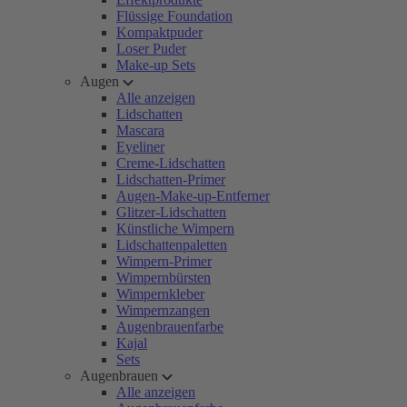
Flüssige Foundation
Kompaktpuder
Loser Puder
Make-up Sets
Augen
Alle anzeigen
Lidschatten
Mascara
Eyeliner
Creme-Lidschatten
Lidschatten-Primer
Augen-Make-up-Entferner
Glitzer-Lidschatten
Künstliche Wimpern
Lidschattenpaletten
Wimpern-Primer
Wimpernbürsten
Wimpernkleber
Wimpernzangen
Augenbrauenfarbe
Kajal
Sets
Augenbrauen
Alle anzeigen