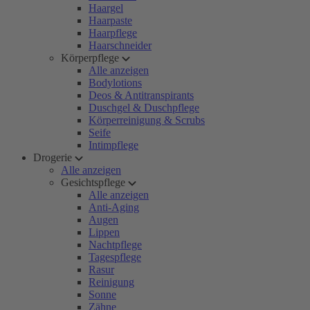
Haargel
Haarpaste
Haarpflege
Haarschneider
Körperpflege
Alle anzeigen
Bodylotions
Deos & Antitranspirants
Duschgel & Duschpflege
Körperreinigung & Scrubs
Seife
Intimpflege
Drogerie
Alle anzeigen
Gesichtspflege
Alle anzeigen
Anti-Aging
Augen
Lippen
Nachtpflege
Tagespflege
Rasur
Reinigung
Sonne
Zähne