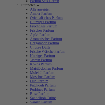
Parfum Sets Herren
Duftnoten
Alle anzeigen
Amber Parfum
Orientalisches Parfum
Blumiges Parfum
Fruchtiges Parfum
Frisches Parfum
Apfel Parfum
Aromatisches Parfum
Bergamotte Parfum
Chypre Düfte
Frische Wäsche Parfum
Holziges Parfum
Jasmin Parfum
Kokos Parfum
Maiglöckchen Parfum
Molekül Parfum
Moschus Parfum
Oud Parfum
Patchouli Parfum
Pudriges Parfum
Rose Parfum
Sandelholz Düfte
Vanille Parfum