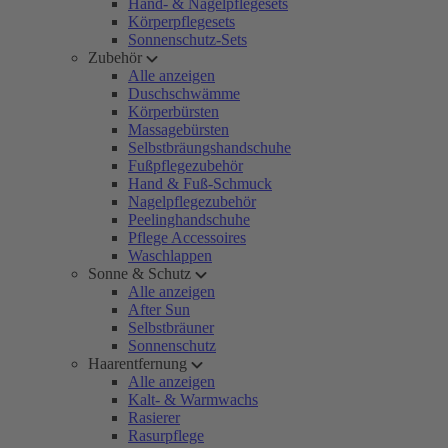
Hand- & Nagelpflegesets
Körperpflegesets
Sonnenschutz-Sets
Zubehör
Alle anzeigen
Duschschwämme
Körperbürsten
Massagebürsten
Selbstbräungshandschuhe
Fußpflegezubehör
Hand & Fuß-Schmuck
Nagelpflegezubehör
Peelinghandschuhe
Pflege Accessoires
Waschlappen
Sonne & Schutz
Alle anzeigen
After Sun
Selbstbräuner
Sonnenschutz
Haarentfernung
Alle anzeigen
Kalt- & Warmwachs
Rasierer
Rasurpflege