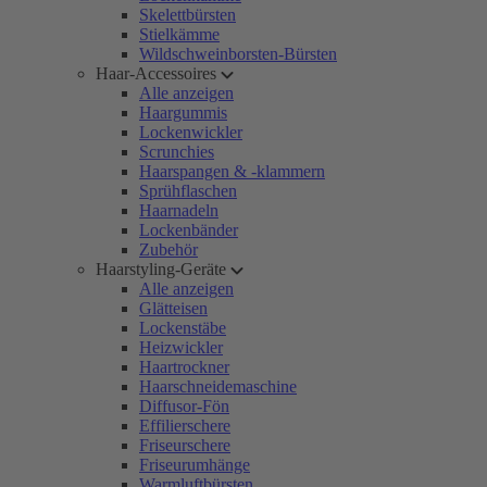
Skelettbürsten
Stielkämme
Wildschweinborsten-Bürsten
Haar-Accessoires
Alle anzeigen
Haargummis
Lockenwickler
Scrunchies
Haarspangen & -klammern
Sprühflaschen
Haarnadeln
Lockenbänder
Zubehör
Haarstyling-Geräte
Alle anzeigen
Glätteisen
Lockenstäbe
Heizwickler
Haartrockner
Haarschneidemaschine
Diffusor-Fön
Effilierschere
Friseurschere
Friseurumhänge
Warmluftbürsten