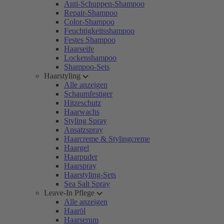
Anti-Schuppen-Shampoo
Repair-Shampoo
Color-Shampoo
Feuchtigkeitsshampoo
Festes Shampoo
Haarseife
Lockenshampoo
Shampoo-Sets
Haarstyling
Alle anzeigen
Schaumfestiger
Hitzeschutz
Haarwachs
Styling Spray
Ansatzspray
Haarcreme & Stylingcreme
Haargel
Haarpuder
Haarspray
Haarstyling-Sets
Sea Salt Spray
Leave-In Pflege
Alle anzeigen
Haaröl
Haarserum