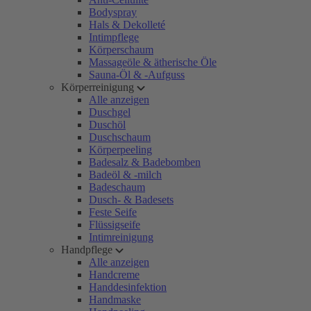
Bodyspray
Hals & Dekolleté
Intimpflege
Körperschaum
Massageöle & ätherische Öle
Sauna-Öl & -Aufguss
Körperreinigung
Alle anzeigen
Duschgel
Duschöl
Duschschaum
Körperpeeling
Badesalz & Badebomben
Badeöl & -milch
Badeschaum
Dusch- & Badesets
Feste Seife
Flüssigseife
Intimreinigung
Handpflege
Alle anzeigen
Handcreme
Handdesinfektion
Handmaske