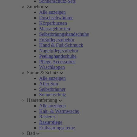
Sonnenschutz-Sets
Zubehör
Alle anzeigen
Duschschwämme
Körperbürsten
Massagebürsten
Selbstbräungshandschuhe
Fußpflegezubehör
Hand & Fuß-Schmuck
Nagelpflegezubehör
Peelinghandschuhe
Pflege Accessoires
Waschlappen
Sonne & Schutz
Alle anzeigen
After Sun
Selbstbräuner
Sonnenschutz
Haarentfernung
Alle anzeigen
Kalt- & Warmwachs
Rasierer
Rasurpflege
Enthaarungscreme
Bad