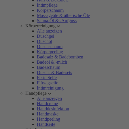
Intimpflege
Körperschaum
Massageöle & ätherische Öle
Sauna-Öl & -Aufguss
Körperreinigung
Alle anzeigen
Duschgel
Duschöl
Duschschaum
Körperpeeling
Badesalz & Badebomben
Badeöl & -milch
Badeschaum
Dusch- & Badesets
Feste Seife
Flüssigseife
Intimreinigung
Handpflege
Alle anzeigen
Handcreme
Handdesinfektion
Handmaske
Handpeeling
Handseife