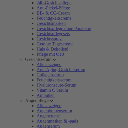
24h-Gesichtspflege
Anti-Pickel-Pflege
BB- & CC-Cream
Feuchtigkeitscreme
Gesichtsmasken
Gesichtspflege ohne Parabene
Gesichtspflegesets
Gesichtsspray
Getönte Tagescreme
Hals & Dekolleté
Pflege mit Q10
Gesichtsserum
Alle anzeigen
Anti-Aging-Gesichtsserum
Collagenserum
Feuchtigkeitsserum
Hyaluronsäure-Serum
Vitamin C Serum
Ampullen
Augenpflege
Alle anzeigen
Augenbrauenserum
Augencreme
Augenmasken & -pads
Augenserum