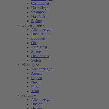
Conditioner
Haarpflege
Shampoo
Haarfarbe
Styling
Körperpflege
Alle anzeigen
Hand & Fuß
Lotionen
Öle
Reinigung
Sonne
Deodorants
Seifen
Make-up
Alle anzeigen
Augen
Lippen
Nägel
Pinsel
Teint
Parfum
Alle anzeigen
Damen
Herren