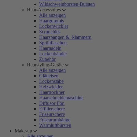
Wildschweinborsten-Bürsten
Haar-Accessoires
Alle anzeigen
Haargummis
Lockenwickler
Scrunchies
Haarspangen & -klammern
Sprühflaschen
Haarnadeln
Lockenbänder
Zubehör
Haarstyling-Geräte
Alle anzeigen
Glätteisen
Lockenstäbe
Heizwickler
Haartrockner
Haarschneidemaschine
Diffusor-Fön
Effilierschere
Friseurschere
Friseurumhänge
Warmluftbürsten
Make-up
Alle anzeigen