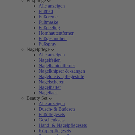
Fußpflege
Alle anzeigen
Fußbad
Fußcreme
Fußmaske
Fußpeeling
Hornhautentferner
Fußgesundheit
Fußspray
Nagelpflege
Alle anzeigen
Nagelfeilen
Nagelhautentferner
Nagelknipser & -zangen
Nagelöle & -pflegestifte
Nagelscheren
Nagelhärter
Nagellack
Beauty Set
Alle anzeigen
Dusch- & Badesets
Fußpflegesets
Geschenksets
Hand- & Nagelpflegesets
Körperpflegesets