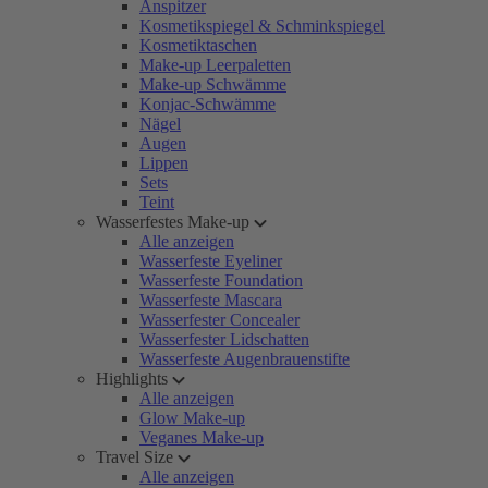
Anspitzer
Kosmetikspiegel & Schminkspiegel
Kosmetiktaschen
Make-up Leerpaletten
Make-up Schwämme
Konjac-Schwämme
Nägel
Augen
Lippen
Sets
Teint
Wasserfestes Make-up
Alle anzeigen
Wasserfeste Eyeliner
Wasserfeste Foundation
Wasserfeste Mascara
Wasserfester Concealer
Wasserfester Lidschatten
Wasserfeste Augenbrauenstifte
Highlights
Alle anzeigen
Glow Make-up
Veganes Make-up
Travel Size
Alle anzeigen