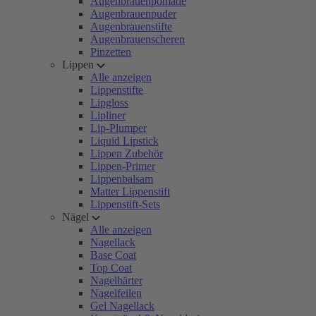
Augenbrauenpomade
Augenbrauenpuder
Augenbrauenstifte
Augenbrauenscheren
Pinzetten
Lippen
Alle anzeigen
Lippenstifte
Lipgloss
Lipliner
Lip-Plumper
Liquid Lipstick
Lippen Zubehör
Lippen-Primer
Lippenbalsam
Matter Lippenstift
Lippenstift-Sets
Nägel
Alle anzeigen
Nagellack
Base Coat
Top Coat
Nagelhärter
Nagelfeilen
Gel Nagellack