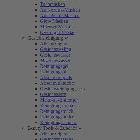
Tuchmasken
Anti-Aging-Masken
Anti-Pickel-Masken
Glow Masken
Mitesser-Masken
Overnight Maske
Gesichtsreinigung
Alle anzeigen
Gesichtspeeling
Gesichtswasser
Mizellenwasser
Reinigungsgel
Reinigungsöl
Abschminkpads
Abschminktücher
Gesichtsreinigungssets
Gesichtsseife
Make-up-Entferner
Reinigungscreme
Reinigungsmilch
Reinigungspuder
Reinigungsschaum
Beauty Tools & Zubehör
Alle anzeigen
Gesichtsmassage