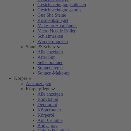
Gesichtsreinigungsbürsten
Gesichtsreinigungstools
Gua Sha Steine
Kosmetikspiegel
Make-up Haarbänder
Micro Needle Roller
Schlafmasken
Wimpernbürsten
Sonne & Schutz
Alle anzeigen
After Sun
Selbstbräuner
Sonnencreme
Sonnen-Make-up
Körper
Alle anzeigen
Körperpflege
Alle anzeigen
Bodylotion
Deodorant
Körperbutter
Körperöl
Anti-Cellulite
Bodyspray
Hals & Dekolleté