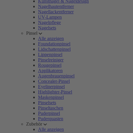
Kunstnägel & Nageldesign
Nagelhautentferner
Nagellackentferner
UV-Lampen
Nagelpflege
Nagelsets
Pinsel
Alle anzeigen
Foundationpinsel
Lidschattenpinsel
Lippenpinsel
Pinselreiniger
Rougepinsel
Applikatoren
Augenbrauenpinsel
Concealer-Pinsel
Eyelinerpinsel
Highlighter-Pinsel
Maskenpinsel
Pinselsets
Pinseltaschen
Puderpinsel
Puderquasten
Zubehör
Alle anzeigen