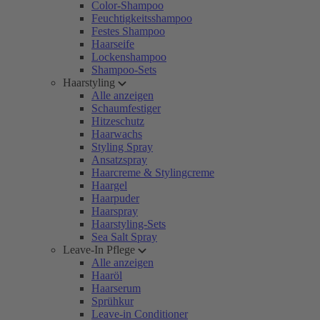
Color-Shampoo
Feuchtigkeitsshampoo
Festes Shampoo
Haarseife
Lockenshampoo
Shampoo-Sets
Haarstyling
Alle anzeigen
Schaumfestiger
Hitzeschutz
Haarwachs
Styling Spray
Ansatzspray
Haarcreme & Stylingcreme
Haargel
Haarpuder
Haarspray
Haarstyling-Sets
Sea Salt Spray
Leave-In Pflege
Alle anzeigen
Haaröl
Haarserum
Sprühkur
Leave-in Conditioner