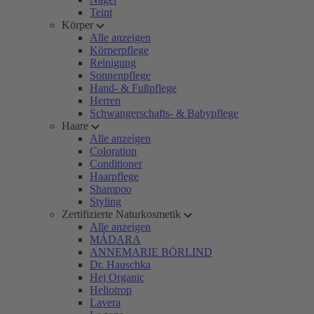
Teint
Körper
Alle anzeigen
Körperpflege
Reinigung
Sonnenpflege
Hand- & Fußpflege
Herren
Schwangerschafts- & Babypflege
Haare
Alle anzeigen
Coloration
Conditioner
Haarpflege
Shampoo
Styling
Zertifizierte Naturkosmetik
Alle anzeigen
MÁDARA
ANNEMARIE BÖRLIND
Dr. Hauschka
Hej Organic
Heliotrop
Lavera