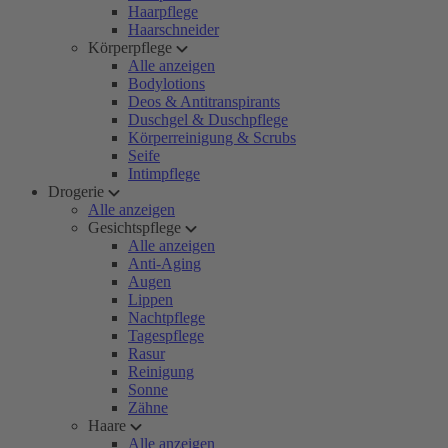
Haarpflege
Haarschneider
Körperpflege
Alle anzeigen
Bodylotions
Deos & Antitranspirants
Duschgel & Duschpflege
Körperreinigung & Scrubs
Seife
Intimpflege
Drogerie
Alle anzeigen
Gesichtspflege
Alle anzeigen
Anti-Aging
Augen
Lippen
Nachtpflege
Tagespflege
Rasur
Reinigung
Sonne
Zähne
Haare
Alle anzeigen