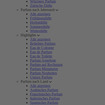
Würziges Parfum
Zitrische Düfte
Parfum nach Jahreszeit
Alle anzeigen
Frühlingsdüfte
Herbstdüfte
Sommerdüfte
Winterdüfte
Highlights
Alle anzeigen
Beliebtes Parfum
Eau de Cologne
Eau de Parfum
Eau de Toilette
Parfum Angebote
Parfum auf Rechnung
Parfum Miniaturen
Parfum Neuheiten
Unisex Parfum
Parfum nach Land
Alle anzeigen
Arabisches Parfum
Französisches Parfum
Italienisches Parfum
Spanisches Parfum