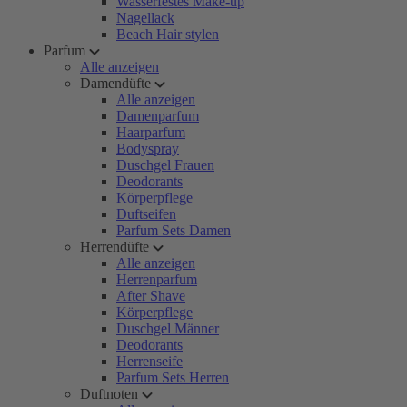
Wasserfestes Make-up
Nagellack
Beach Hair stylen
Parfum
Alle anzeigen
Damendüfte
Alle anzeigen
Damenparfum
Haarparfum
Bodyspray
Duschgel Frauen
Deodorants
Körperpflege
Duftseifen
Parfum Sets Damen
Herrendüfte
Alle anzeigen
Herrenparfum
After Shave
Körperpflege
Duschgel Männer
Deodorants
Herrenseife
Parfum Sets Herren
Duftnoten