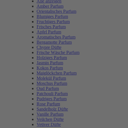
Alle anzeigen
Amber Parfum
Orientalisches Parfum
Blumiges Parfum
Fruchtiges Parfum
Frisches Parfum
Apfel Parfum
Aromatisches Parfum
Bergamotte Parfum
Chypre Düfte
Frische Wäsche Parfum
Holziges Parfum
Jasmin Parfum
Kokos Parfum
Maiglöckchen Parfum
Molekül Parfum
Moschus Parfum
Oud Parfum
Patchouli Parfum
Pudriges Parfum
Rose Parfum
Sandelholz Düfte
Vanille Parfum
Veilchen Düfte
Vetiver Düfte