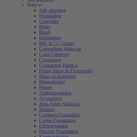
Teint
Alle anzeigen
Foundation
Concealer
Puder
Blush
Highlighter
BB- & CC-Cream
Camouflage Make-up
Color Corrector
Contouring
Contouring Paletten
Fixing Spray & Fixierpuder
Make-up Entferner
Mineralpuder
Primer
Abdeckprodukte
Accessoires
Anti-Aging Make-up
Bronzer
Compact-Foundation
Creme-Foundation
Effektprodukte
Flüssige Foundation
Kompaktpuder