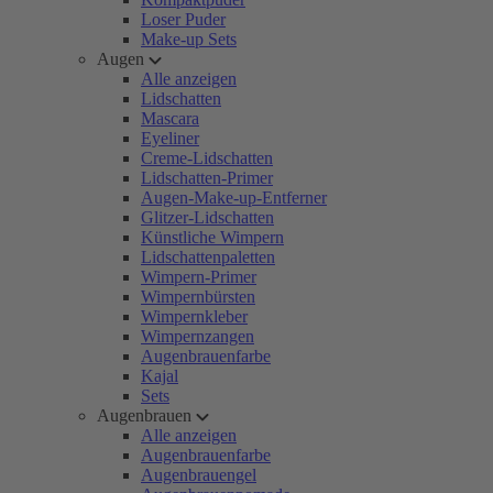
Loser Puder
Make-up Sets
Augen
Alle anzeigen
Lidschatten
Mascara
Eyeliner
Creme-Lidschatten
Lidschatten-Primer
Augen-Make-up-Entferner
Glitzer-Lidschatten
Künstliche Wimpern
Lidschattenpaletten
Wimpern-Primer
Wimpernbürsten
Wimpernkleber
Wimpernzangen
Augenbrauenfarbe
Kajal
Sets
Augenbrauen
Alle anzeigen
Augenbrauenfarbe
Augenbrauengel