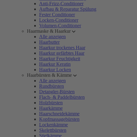
Anti-Frizz-Conditioner
Aufbau & Reparatur Spülung
Fester Conditioner
Locken-Conditioner
Volumen-Conditioner
Haarmaske & Haarkur
Alle anzeigen
Haarbutter
Haarkur trockenes Haar
Haarkur gefärbtes Haar
Haarkur Feuchtigkeit
Haarkur Keratin
Haarkur Locken
Haarbürsten & Kämme
Alle anzeigen
Rundbürsten
Detangler-Bürsten
Flach- & Paddelbürsten
Holzbürsten
Haarkämme
Haarschneidekämme
Kopfmassagebürsten
Lockenkämme
Skelettbürsten
Stielkämme