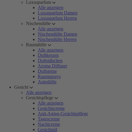
Luxusparfum
Alle anzeigen
Luxusparfum Damen
Luxusparfum Herren
Nischendüfte
Alle anzeigen
Nischendüfte Damen
Nischendüfte Herren
Raumdüfte
Alle anzeigen
Duftkerzen
Duftstäbchen
Aroma Diffuser
Duftsteine
Raumsprays
Autodüfte
Gesicht
Alle anzeigen
Gesichtspflege
Alle anzeigen
Gesichtscreme
Anti-Aging-Gesichtspflege
Tagescreme
Nachtcreme
Gesichtsöl