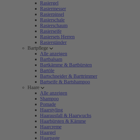
Rasiergel
Rasiermesser
Rasierpinsel
Rasierschale
Rasierschaum
Rasierseife
Rasiersets Herren
Rasierständer
Bartpflege
Alle anzeigen
Bartbalsam
Bartkämme & Bartbürsten
Bartöle
Bartschneider & Barttrimmer
Bartseife & Bartshampoo
Haare
Alle anzeigen
Shampoo
Pomade
Haarstyling
Haarausfall & Haarwuchs
Haarbürsten & Kämme
Haarcreme
Haargel
Haarpaste