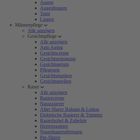
Augen
Augenbrauen
Teint
Lippen
Männerpflege
Alle anzeigen
Gesichtspflege
Alle anzeigen
Anti-Aging
Gesichtscreme
Gesichtsreinigung
Gesichtsserum
Pflegesets
Gesichtsmasken
Gesichtspeeling
Rasur
Alle anzeigen
Rasiercreme
Nassrasierer
After Shave Balsam & Lotion
Elektrische Rasierer & Trimmer
Rasierhobel & Zubehör
Herrenrasierer
Nasenhaarentfernung
Pre-Shave