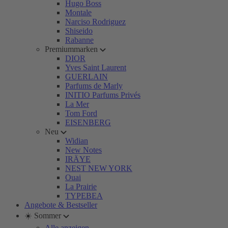
Hugo Boss
Montale
Narciso Rodriguez
Shiseido
Rabanne
Premiummarken
DIOR
Yves Saint Laurent
GUERLAIN
Parfums de Marly
INITIO Parfums Privés
La Mer
Tom Ford
EISENBERG
Neu
Widian
New Notes
IRÄYE
NEST NEW YORK
Ouai
La Prairie
TYPEBEA
Angebote & Bestseller
☀️ Sommer
Alle anzeigen