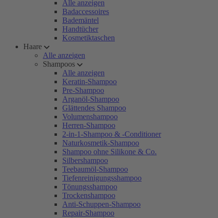
Alle anzeigen
Badaccessoires
Bademäntel
Handtücher
Kosmetiktaschen
Haare
Alle anzeigen
Shampoos
Alle anzeigen
Keratin-Shampoo
Pre-Shampoo
Arganöl-Shampoo
Glättendes Shampoo
Volumenshampoo
Herren-Shampoo
2-in-1-Shampoo & -Conditioner
Naturkosmetik-Shampoo
Shampoo ohne Silikone & Co.
Silbershampoo
Teebaumöl-Shampoo
Tiefenreinigungsshampoo
Tönungsshampoo
Trockenshampoo
Anti-Schuppen-Shampoo
Repair-Shampoo