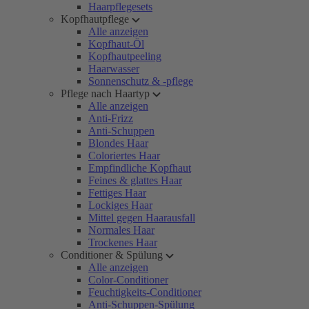
Haarpflegesets
Kopfhautpflege
Alle anzeigen
Kopfhaut-Öl
Kopfhautpeeling
Haarwasser
Sonnenschutz & -pflege
Pflege nach Haartyp
Alle anzeigen
Anti-Frizz
Anti-Schuppen
Blondes Haar
Coloriertes Haar
Empfindliche Kopfhaut
Feines & glattes Haar
Fettiges Haar
Lockiges Haar
Mittel gegen Haarausfall
Normales Haar
Trockenes Haar
Conditioner & Spülung
Alle anzeigen
Color-Conditioner
Feuchtigkeits-Conditioner
Anti-Schuppen-Spülung