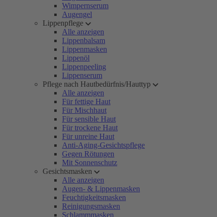
Wimpernserum
Augengel
Lippenpflege
Alle anzeigen
Lippenbalsam
Lippenmasken
Lippenöl
Lippenpeeling
Lippenserum
Pflege nach Hautbedürfnis/Hauttyp
Alle anzeigen
Für fettige Haut
Für Mischhaut
Für sensible Haut
Für trockene Haut
Für unreine Haut
Anti-Aging-Gesichtspflege
Gegen Rötungen
Mit Sonnenschutz
Gesichtsmasken
Alle anzeigen
Augen- & Lippenmasken
Feuchtigkeitsmasken
Reinigungsmasken
Schlammmasken