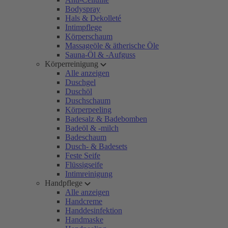
Bodyspray
Hals & Dekolleté
Intimpflege
Körperschaum
Massageöle & ätherische Öle
Sauna-Öl & -Aufguss
Körperreinigung
Alle anzeigen
Duschgel
Duschöl
Duschschaum
Körperpeeling
Badesalz & Badebomben
Badeöl & -milch
Badeschaum
Dusch- & Badesets
Feste Seife
Flüssigseife
Intimreinigung
Handpflege
Alle anzeigen
Handcreme
Handdesinfektion
Handmaske