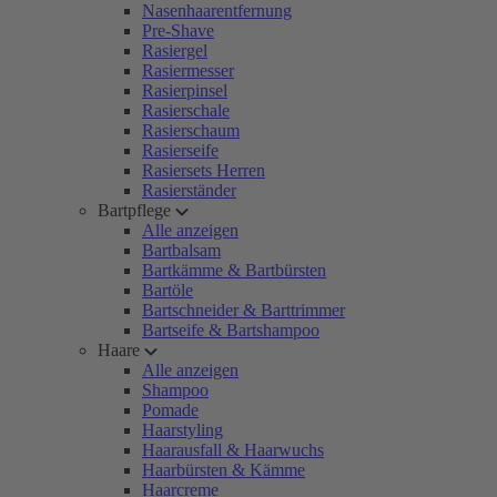
Nasenhaarentfernung
Pre-Shave
Rasiergel
Rasiermesser
Rasierpinsel
Rasierschale
Rasierschaum
Rasierseife
Rasiersets Herren
Rasierständer
Bartpflege
Alle anzeigen
Bartbalsam
Bartkämme & Bartbürsten
Bartöle
Bartschneider & Barttrimmer
Bartseife & Bartshampoo
Haare
Alle anzeigen
Shampoo
Pomade
Haarstyling
Haarausfall & Haarwuchs
Haarbürsten & Kämme
Haarcreme