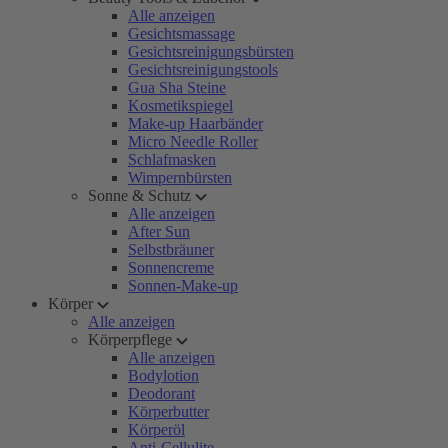
Alle anzeigen
Gesichtsmassage
Gesichtsreinigungsbürsten
Gesichtsreinigungstools
Gua Sha Steine
Kosmetikspiegel
Make-up Haarbänder
Micro Needle Roller
Schlafmasken
Wimpernbürsten
Sonne & Schutz
Alle anzeigen
After Sun
Selbstbräuner
Sonnencreme
Sonnen-Make-up
Körper
Alle anzeigen
Körperpflege
Alle anzeigen
Bodylotion
Deodorant
Körperbutter
Körperöl
Anti-Cellulite