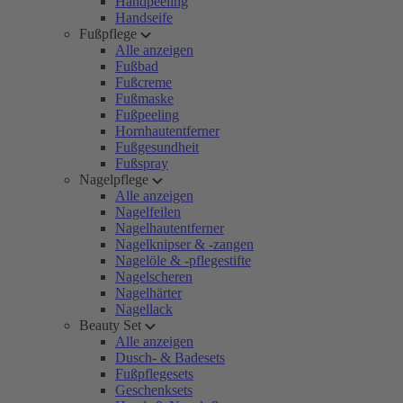
Handpeeling
Handseife
Fußpflege
Alle anzeigen
Fußbad
Fußcreme
Fußmaske
Fußpeeling
Hornhautentferner
Fußgesundheit
Fußspray
Nagelpflege
Alle anzeigen
Nagelfeilen
Nagelhautentferner
Nagelknipser & -zangen
Nagelöle & -pflegestifte
Nagelscheren
Nagelhärter
Nagellack
Beauty Set
Alle anzeigen
Dusch- & Badesets
Fußpflegesets
Geschenksets