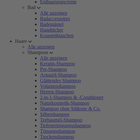
Enthaarungscreme
Bad
Alle anzeigen
Badaccessoires
Bademäntel
Handtücher
Kosmetiktaschen
Haare
Alle anzeigen
Shampoos
Alle anzeigen
Keratin-Shampoo
Pre-Shampoo
Arganöl-Shampoo
Glättendes Shampoo
Volumenshampoo
Herren-Shampoo
2-in-1-Shampoo & -Conditioner
Naturkosmetik-Shampoo
Shampoo ohne Silikone & Co.
Silbershampoo
Teebaumöl-Shampoo
Tiefenreinigungsshampoo
Tönungsshampoo
Trockenshampoo