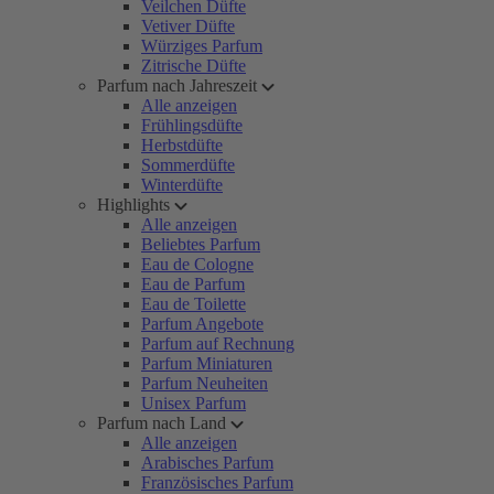
Veilchen Düfte
Vetiver Düfte
Würziges Parfum
Zitrische Düfte
Parfum nach Jahreszeit
Alle anzeigen
Frühlingsdüfte
Herbstdüfte
Sommerdüfte
Winterdüfte
Highlights
Alle anzeigen
Beliebtes Parfum
Eau de Cologne
Eau de Parfum
Eau de Toilette
Parfum Angebote
Parfum auf Rechnung
Parfum Miniaturen
Parfum Neuheiten
Unisex Parfum
Parfum nach Land
Alle anzeigen
Arabisches Parfum
Französisches Parfum