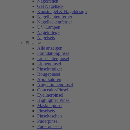
Nagelfeilen
Gel Nagellack
Kunstnägel & Nageldesign
Nagelhautentferner
Nagellackentferner
UV-Lampen
Nagelpflege
Nagelsets
Pinsel
Alle anzeigen
Foundationpinsel
Lidschattenpinsel
Lippenpinsel
Pinselreiniger
Rougepinsel
Applikatoren
Augenbrauenpinsel
Concealer-Pinsel
Eyelinerpinsel
Highlighter-Pinsel
Maskenpinsel
Pinselsets
Pinseltaschen
Puderpinsel
Puderquasten