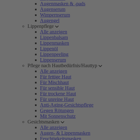
Augenmasken & -pads
Augenserum
Wimpernserum
Augengel
Lippenpflege
Alle anzeigen
Lippenbalsam
Lippenmasken
Lippenöl
Lippenpeeling
Lippenserum
Pflege nach Hautbedürfnis/Hauttyp
Alle anzeigen
Für fettige Haut
Für Mischhaut
Für sensible Haut
Für trockene Haut
Für unreine Haut
Anti-Aging-Gesichtspflege
Gegen Rötungen
Mit Sonnenschutz
Gesichtsmasken
Alle anzeigen
Augen- & Lippenmasken
Feuchtigkeitsmasken