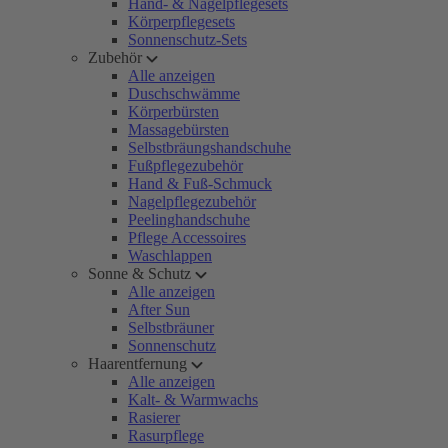
Hand- & Nagelpflegesets
Körperpflegesets
Sonnenschutz-Sets
Zubehör
Alle anzeigen
Duschschwämme
Körperbürsten
Massagebürsten
Selbstbräungshandschuhe
Fußpflegezubehör
Hand & Fuß-Schmuck
Nagelpflegezubehör
Peelinghandschuhe
Pflege Accessoires
Waschlappen
Sonne & Schutz
Alle anzeigen
After Sun
Selbstbräuner
Sonnenschutz
Haarentfernung
Alle anzeigen
Kalt- & Warmwachs
Rasierer
Rasurpflege