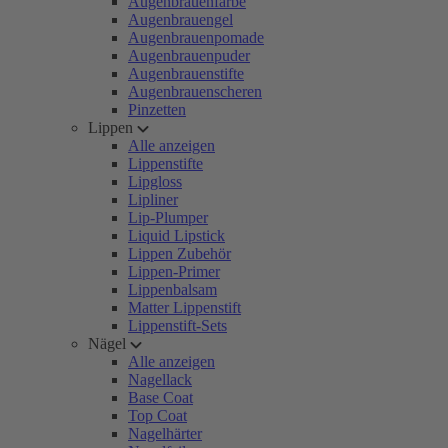
Augenbrauenfarbe
Augenbrauengel
Augenbrauenpomade
Augenbrauenpuder
Augenbrauenstifte
Augenbrauenscheren
Pinzetten
Lippen
Alle anzeigen
Lippenstifte
Lipgloss
Lipliner
Lip-Plumper
Liquid Lipstick
Lippen Zubehör
Lippen-Primer
Lippenbalsam
Matter Lippenstift
Lippenstift-Sets
Nägel
Alle anzeigen
Nagellack
Base Coat
Top Coat
Nagelhärter