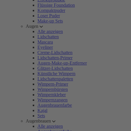
Flüssige Foundation
Kompaktpuder
Loser Puder
Make-up Sets
Augen
Alle anzeigen
Lidschatten
Mascara
Eyeliner
Creme-Lidschatten
Lidschatten-Primer
Augen-Make-up-Entferner
Glitzer-Lidschatten
Künstliche Wimpern
Lidschattenpaletten
Wimpern-Primer
Wimpernbürsten
Wimpernkleber
Wimpernzangen
Augenbrauenfarbe
Kajal
Sets
Augenbrauen
Alle anzeigen