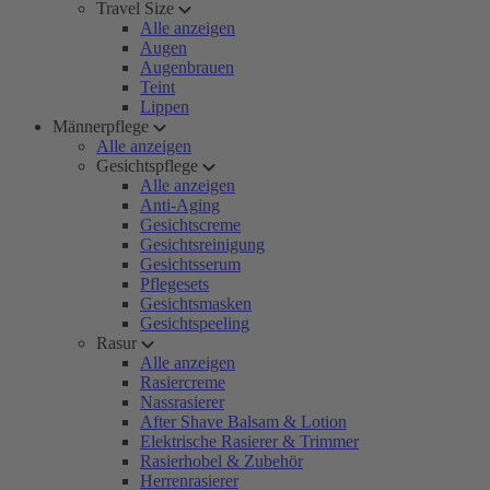
Travel Size
Alle anzeigen
Augen
Augenbrauen
Teint
Lippen
Männerpflege
Alle anzeigen
Gesichtspflege
Alle anzeigen
Anti-Aging
Gesichtscreme
Gesichtsreinigung
Gesichtsserum
Pflegesets
Gesichtsmasken
Gesichtspeeling
Rasur
Alle anzeigen
Rasiercreme
Nassrasierer
After Shave Balsam & Lotion
Elektrische Rasierer & Trimmer
Rasierhobel & Zubehör
Herrenrasierer