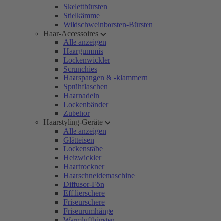
Skelettbürsten
Stielkämme
Wildschweinborsten-Bürsten
Haar-Accessoires
Alle anzeigen
Haargummis
Lockenwickler
Scrunchies
Haarspangen & -klammern
Sprühflaschen
Haarnadeln
Lockenbänder
Zubehör
Haarstyling-Geräte
Alle anzeigen
Glätteisen
Lockenstäbe
Heizwickler
Haartrockner
Haarschneidemaschine
Diffusor-Fön
Effilierschere
Friseurschere
Friseurumhänge
Warmluftbürsten