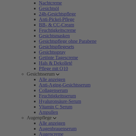
Nachtcreme
Gesichtsöl
24h-Gesichtspflege
Anti-Pickel-Pflege
BB- & CC-Cream
Feuchtigkeitscreme
Gesichtsmasken
Gesichtspflege ohne Parabene
Gesichtspflegesets
Gesichtsspray
Getönte Tagescreme
Hals & Dekolleté
Pflege mit Q10
Gesichtsserum
Alle anzeigen
Anti-Aging-Gesichtsserum
Collagenserum
Feuchtigkeitsserum
Hyaluronsäure-Serum
Vitamin C Serum
Ampullen
Augenpflege
Alle anzeigen
Augenbrauenserum
Augencreme