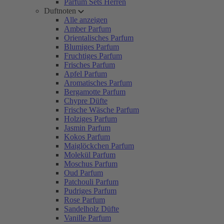
Parfum Sets Herren
Duftnoten
Alle anzeigen
Amber Parfum
Orientalisches Parfum
Blumiges Parfum
Fruchtiges Parfum
Frisches Parfum
Apfel Parfum
Aromatisches Parfum
Bergamotte Parfum
Chypre Düfte
Frische Wäsche Parfum
Holziges Parfum
Jasmin Parfum
Kokos Parfum
Maiglöckchen Parfum
Molekül Parfum
Moschus Parfum
Oud Parfum
Patchouli Parfum
Pudriges Parfum
Rose Parfum
Sandelholz Düfte
Vanille Parfum