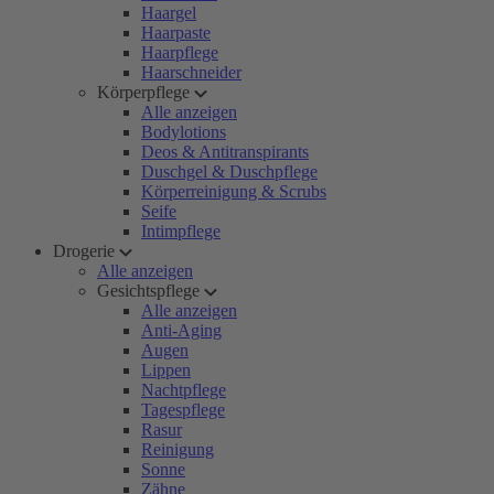
Haargel
Haarpaste
Haarpflege
Haarschneider
Körperpflege
Alle anzeigen
Bodylotions
Deos & Antitranspirants
Duschgel & Duschpflege
Körperreinigung & Scrubs
Seife
Intimpflege
Drogerie
Alle anzeigen
Gesichtspflege
Alle anzeigen
Anti-Aging
Augen
Lippen
Nachtpflege
Tagespflege
Rasur
Reinigung
Sonne
Zähne