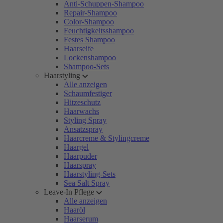
Anti-Schuppen-Shampoo
Repair-Shampoo
Color-Shampoo
Feuchtigkeitsshampoo
Festes Shampoo
Haarseife
Lockenshampoo
Shampoo-Sets
Haarstyling
Alle anzeigen
Schaumfestiger
Hitzeschutz
Haarwachs
Styling Spray
Ansatzspray
Haarcreme & Stylingcreme
Haargel
Haarpuder
Haarspray
Haarstyling-Sets
Sea Salt Spray
Leave-In Pflege
Alle anzeigen
Haaröl
Haarserum