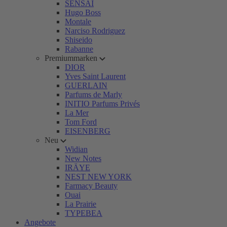
SENSAI
Hugo Boss
Montale
Narciso Rodriguez
Shiseido
Rabanne
Premiummarken
DIOR
Yves Saint Laurent
GUERLAIN
Parfums de Marly
INITIO Parfums Privés
La Mer
Tom Ford
EISENBERG
Neu
Widian
New Notes
IRÄYE
NEST NEW YORK
Farmacy Beauty
Ouai
La Prairie
TYPEBEA
Angebote