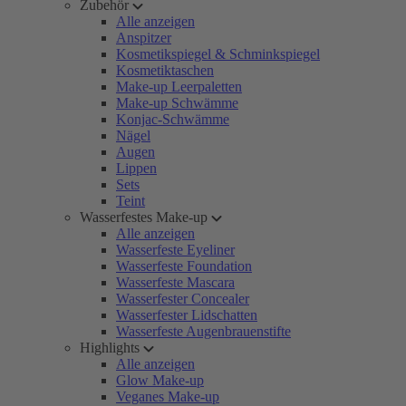
Zubehör
Alle anzeigen
Anspitzer
Kosmetikspiegel & Schminkspiegel
Kosmetiktaschen
Make-up Leerpaletten
Make-up Schwämme
Konjac-Schwämme
Nägel
Augen
Lippen
Sets
Teint
Wasserfestes Make-up
Alle anzeigen
Wasserfeste Eyeliner
Wasserfeste Foundation
Wasserfeste Mascara
Wasserfester Concealer
Wasserfester Lidschatten
Wasserfeste Augenbrauenstifte
Highlights
Alle anzeigen
Glow Make-up
Veganes Make-up