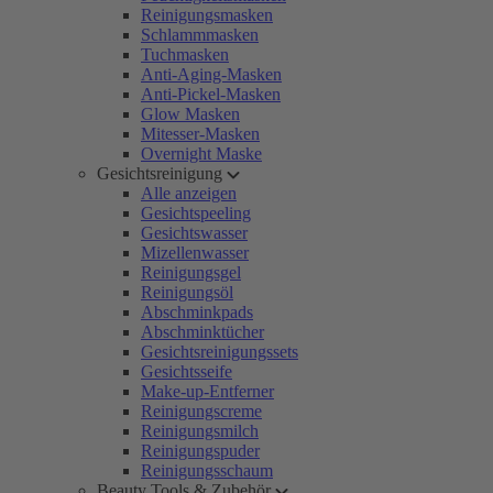
Reinigungsmasken
Schlammmasken
Tuchmasken
Anti-Aging-Masken
Anti-Pickel-Masken
Glow Masken
Mitesser-Masken
Overnight Maske
Gesichtsreinigung
Alle anzeigen
Gesichtspeeling
Gesichtswasser
Mizellenwasser
Reinigungsgel
Reinigungsöl
Abschminkpads
Abschminktücher
Gesichtsreinigungssets
Gesichtsseife
Make-up-Entferner
Reinigungscreme
Reinigungsmilch
Reinigungspuder
Reinigungsschaum
Beauty Tools & Zubehör