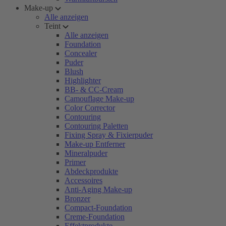
Make-up
Alle anzeigen
Teint
Alle anzeigen
Foundation
Concealer
Puder
Blush
Highlighter
BB- & CC-Cream
Camouflage Make-up
Color Corrector
Contouring
Contouring Paletten
Fixing Spray & Fixierpuder
Make-up Entferner
Mineralpuder
Primer
Abdeckprodukte
Accessoires
Anti-Aging Make-up
Bronzer
Compact-Foundation
Creme-Foundation
Effektprodukte