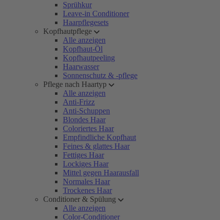
Sprühkur
Leave-in Conditioner
Haarpflegesets
Kopfhautpflege
Alle anzeigen
Kopfhaut-Öl
Kopfhautpeeling
Haarwasser
Sonnenschutz & -pflege
Pflege nach Haartyp
Alle anzeigen
Anti-Frizz
Anti-Schuppen
Blondes Haar
Coloriertes Haar
Empfindliche Kopfhaut
Feines & glattes Haar
Fettiges Haar
Lockiges Haar
Mittel gegen Haarausfall
Normales Haar
Trockenes Haar
Conditioner & Spülung
Alle anzeigen
Color-Conditioner