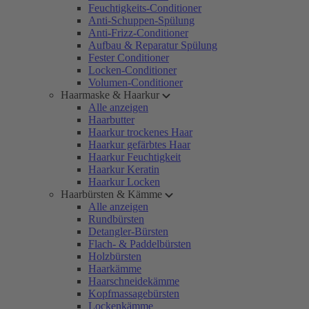
Feuchtigkeits-Conditioner
Anti-Schuppen-Spülung
Anti-Frizz-Conditioner
Aufbau & Reparatur Spülung
Fester Conditioner
Locken-Conditioner
Volumen-Conditioner
Haarmaske & Haarkur
Alle anzeigen
Haarbutter
Haarkur trockenes Haar
Haarkur gefärbtes Haar
Haarkur Feuchtigkeit
Haarkur Keratin
Haarkur Locken
Haarbürsten & Kämme
Alle anzeigen
Rundbürsten
Detangler-Bürsten
Flach- & Paddelbürsten
Holzbürsten
Haarkämme
Haarschneidekämme
Kopfmassagebürsten
Lockenkämme