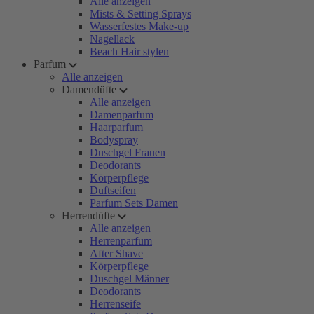
Alle anzeigen
Mists & Setting Sprays
Wasserfestes Make-up
Nagellack
Beach Hair stylen
Parfum
Alle anzeigen
Damendüfte
Alle anzeigen
Damenparfum
Haarparfum
Bodyspray
Duschgel Frauen
Deodorants
Körperpflege
Duftseifen
Parfum Sets Damen
Herrendüfte
Alle anzeigen
Herrenparfum
After Shave
Körperpflege
Duschgel Männer
Deodorants
Herrenseife