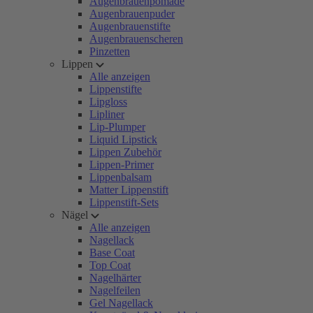
Augenbrauenpomade
Augenbrauenpuder
Augenbrauenstifte
Augenbrauenscheren
Pinzetten
Lippen
Alle anzeigen
Lippenstifte
Lipgloss
Lipliner
Lip-Plumper
Liquid Lipstick
Lippen Zubehör
Lippen-Primer
Lippenbalsam
Matter Lippenstift
Lippenstift-Sets
Nägel
Alle anzeigen
Nagellack
Base Coat
Top Coat
Nagelhärter
Nagelfeilen
Gel Nagellack