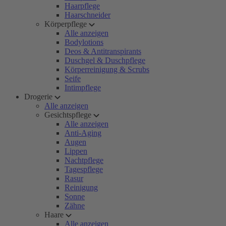
Haarpflege
Haarschneider
Körperpflege
Alle anzeigen
Bodylotions
Deos & Antitranspirants
Duschgel & Duschpflege
Körperreinigung & Scrubs
Seife
Intimpflege
Drogerie
Alle anzeigen
Gesichtspflege
Alle anzeigen
Anti-Aging
Augen
Lippen
Nachtpflege
Tagespflege
Rasur
Reinigung
Sonne
Zähne
Haare
Alle anzeigen