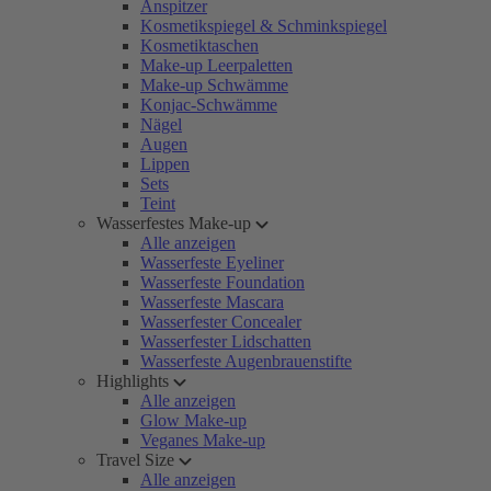
Anspitzer
Kosmetikspiegel & Schminkspiegel
Kosmetiktaschen
Make-up Leerpaletten
Make-up Schwämme
Konjac-Schwämme
Nägel
Augen
Lippen
Sets
Teint
Wasserfestes Make-up
Alle anzeigen
Wasserfeste Eyeliner
Wasserfeste Foundation
Wasserfeste Mascara
Wasserfester Concealer
Wasserfester Lidschatten
Wasserfeste Augenbrauenstifte
Highlights
Alle anzeigen
Glow Make-up
Veganes Make-up
Travel Size
Alle anzeigen