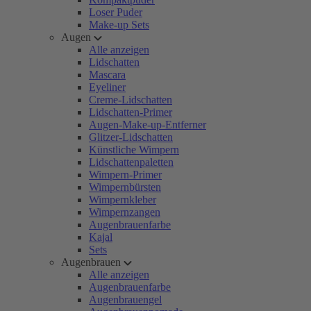
Loser Puder
Make-up Sets
Augen
Alle anzeigen
Lidschatten
Mascara
Eyeliner
Creme-Lidschatten
Lidschatten-Primer
Augen-Make-up-Entferner
Glitzer-Lidschatten
Künstliche Wimpern
Lidschattenpaletten
Wimpern-Primer
Wimpernbürsten
Wimpernkleber
Wimpernzangen
Augenbrauenfarbe
Kajal
Sets
Augenbrauen
Alle anzeigen
Augenbrauenfarbe
Augenbrauengel