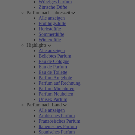
Würziges Parfum
Zitrische Düfte
Parfum nach Jahreszeit
Alle anzeigen
Frühlingsdüfte
Herbstdüfte
Sommerdüfte
Winterdüfte
Highlights
Alle anzeigen
Beliebtes Parfum
Eau de Cologne
Eau de Parfum
Eau de Toilette
Parfum Angebote
Parfum auf Rechnung
Parfum Miniaturen
Parfum Neuheiten
Unisex Parfum
Parfum nach Land
Alle anzeigen
Arabisches Parfum
Französisches Parfum
Italienisches Parfum
Spanisches Parfum