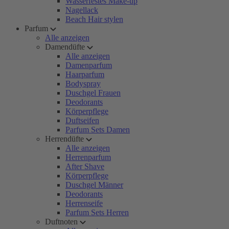
Wasserfestes Make-up
Nagellack
Beach Hair stylen
Parfum
Alle anzeigen
Damendüfte
Alle anzeigen
Damenparfum
Haarparfum
Bodyspray
Duschgel Frauen
Deodorants
Körperpflege
Duftseifen
Parfum Sets Damen
Herrendüfte
Alle anzeigen
Herrenparfum
After Shave
Körperpflege
Duschgel Männer
Deodorants
Herrenseife
Parfum Sets Herren
Duftnoten