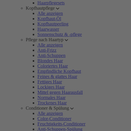
Haarpflegesets
Kopfhautpflege
Alle anzeigen
Kopfhaut-Öl
Kopfhautpeeling
Haarwasser
Sonnenschutz & -pflege
Pflege nach Haartyp
Alle anzeigen
Anti-Frizz
Anti-Schuppen
Blondes Haar
Coloriertes Haar
Empfindliche Kopfhaut
Feines & glattes Haar
Fettiges Haar
Lockiges Haar
Mittel gegen Haarausfall
Normales Haar
Trockenes Haar
Conditioner & Spülung
Alle anzeigen
Color-Conditioner
Feuchtigkeits-Conditioner
Anti-Schuppen-Spülung