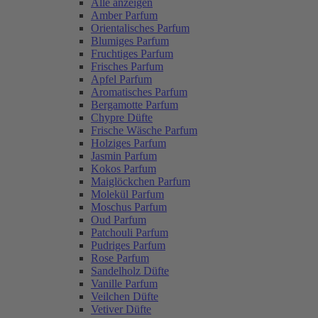
Alle anzeigen
Amber Parfum
Orientalisches Parfum
Blumiges Parfum
Fruchtiges Parfum
Frisches Parfum
Apfel Parfum
Aromatisches Parfum
Bergamotte Parfum
Chypre Düfte
Frische Wäsche Parfum
Holziges Parfum
Jasmin Parfum
Kokos Parfum
Maiglöckchen Parfum
Molekül Parfum
Moschus Parfum
Oud Parfum
Patchouli Parfum
Pudriges Parfum
Rose Parfum
Sandelholz Düfte
Vanille Parfum
Veilchen Düfte
Vetiver Düfte