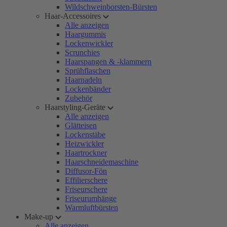
Wildschweinborsten-Bürsten
Haar-Accessoires
Alle anzeigen
Haargummis
Lockenwickler
Scrunchies
Haarspangen & -klammern
Sprühflaschen
Haarnadeln
Lockenbänder
Zubehör
Haarstyling-Geräte
Alle anzeigen
Glätteisen
Lockenstäbe
Heizwickler
Haartrockner
Haarschneidemaschine
Diffusor-Fön
Effilierschere
Friseurschere
Friseurumhänge
Warmluftbürsten
Make-up
Alle anzeigen