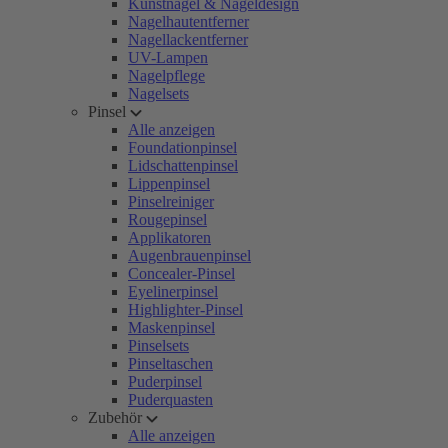
Kunstnägel & Nageldesign
Nagelhautentferner
Nagellackentferner
UV-Lampen
Nagelpflege
Nagelsets
Pinsel
Alle anzeigen
Foundationpinsel
Lidschattenpinsel
Lippenpinsel
Pinselreiniger
Rougepinsel
Applikatoren
Augenbrauenpinsel
Concealer-Pinsel
Eyelinerpinsel
Highlighter-Pinsel
Maskenpinsel
Pinselsets
Pinseltaschen
Puderpinsel
Puderquasten
Zubehör
Alle anzeigen