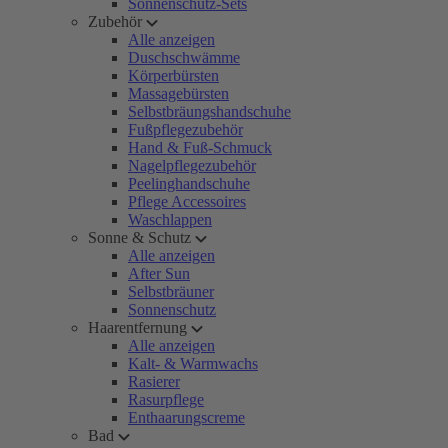
Sonnenschutz-Sets
Zubehör
Alle anzeigen
Duschschwämme
Körperbürsten
Massagebürsten
Selbstbräungshandschuhe
Fußpflegezubehör
Hand & Fuß-Schmuck
Nagelpflegezubehör
Peelinghandschuhe
Pflege Accessoires
Waschlappen
Sonne & Schutz
Alle anzeigen
After Sun
Selbstbräuner
Sonnenschutz
Haarentfernung
Alle anzeigen
Kalt- & Warmwachs
Rasierer
Rasurpflege
Enthaarungscreme
Bad