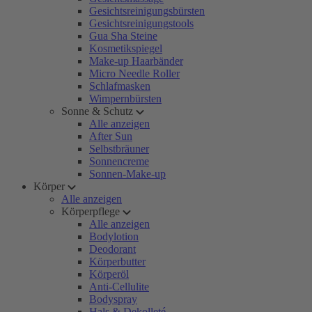
Gesichtsreinigungsbürsten
Gesichtsreinigungstools
Gua Sha Steine
Kosmetikspiegel
Make-up Haarbänder
Micro Needle Roller
Schlafmasken
Wimpernbürsten
Sonne & Schutz
Alle anzeigen
After Sun
Selbstbräuner
Sonnencreme
Sonnen-Make-up
Körper
Alle anzeigen
Körperpflege
Alle anzeigen
Bodylotion
Deodorant
Körperbutter
Körperöl
Anti-Cellulite
Bodyspray
Hals & Dekolleté