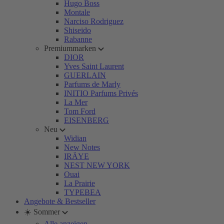
Hugo Boss
Montale
Narciso Rodriguez
Shiseido
Rabanne
Premiummarken
DIOR
Yves Saint Laurent
GUERLAIN
Parfums de Marly
INITIO Parfums Privés
La Mer
Tom Ford
EISENBERG
Neu
Widian
New Notes
IRÄYE
NEST NEW YORK
Ouai
La Prairie
TYPEBEA
Angebote & Bestseller
☀️ Sommer
Alle anzeigen