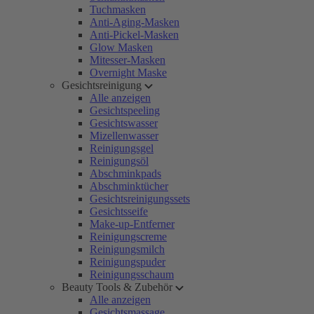
Tuchmasken
Anti-Aging-Masken
Anti-Pickel-Masken
Glow Masken
Mitesser-Masken
Overnight Maske
Gesichtsreinigung
Alle anzeigen
Gesichtspeeling
Gesichtswasser
Mizellenwasser
Reinigungsgel
Reinigungsöl
Abschminkpads
Abschminktücher
Gesichtsreinigungssets
Gesichtsseife
Make-up-Entferner
Reinigungscreme
Reinigungsmilch
Reinigungspuder
Reinigungsschaum
Beauty Tools & Zubehör
Alle anzeigen
Gesichtsmassage