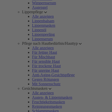
Wimpernserum
Augengel
Lippenpflege
Alle anzeigen
Lippenbalsam
Lippenmasken
Lippenöl
Lippenpeeling
Lippenserum
Pflege nach Hautbedürfnis/Hauttyp
Alle anzeigen
Für fettige Haut
Für Mischhaut
Für sensible Haut
Für trockene Haut
Für unreine Haut
Anti-Aging-Gesichtspflege
Gegen Rötungen
Mit Sonnenschutz
Gesichtsmasken
Alle anzeigen
Augen- & Lippenmasken
Feuchtigkeitsmasken
Reinigungsmasken
Schlammmasken