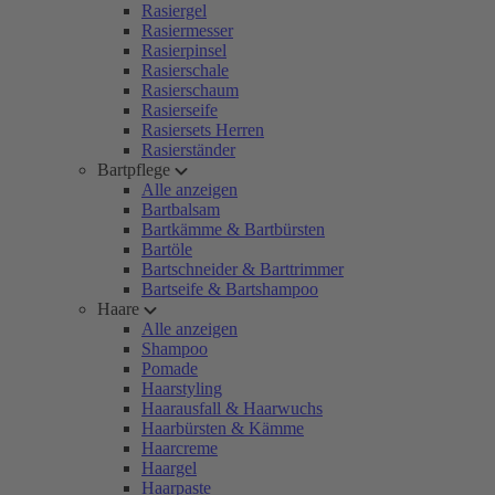
Rasiergel
Rasiermesser
Rasierpinsel
Rasierschale
Rasierschaum
Rasierseife
Rasiersets Herren
Rasierständer
Bartpflege
Alle anzeigen
Bartbalsam
Bartkämme & Bartbürsten
Bartöle
Bartschneider & Barttrimmer
Bartseife & Bartshampoo
Haare
Alle anzeigen
Shampoo
Pomade
Haarstyling
Haarausfall & Haarwuchs
Haarbürsten & Kämme
Haarcreme
Haargel
Haarpaste