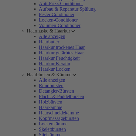
Anti-Frizz-Conditioner
Aufbau & Reparatur Spülung
Fester Conditioner
Locken-Conditioner
Volumen-Conditioner
Haarmaske & Haarkur
Alle anzeigen
Haarbutter
Haarkur trockenes Haar
Haarkur gefärbtes Haar
Haarkur Feuchtigkeit
Haarkur Keratin
Haarkur Locken
Haarbürsten & Kämme
Alle anzeigen
Rundbürsten
Detangler-Bürsten
Flach- & Paddelbürsten
Holzbürsten
Haarkämme
Haarschneidekämme
Kopfmassagebürsten
Lockenkämme
Skelettbürsten
Stielkämme