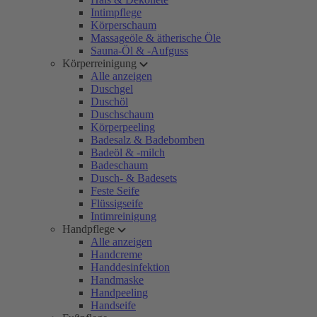
Intimpflege
Körperschaum
Massageöle & ätherische Öle
Sauna-Öl & -Aufguss
Körperreinigung
Alle anzeigen
Duschgel
Duschöl
Duschschaum
Körperpeeling
Badesalz & Badebomben
Badeöl & -milch
Badeschaum
Dusch- & Badesets
Feste Seife
Flüssigseife
Intimreinigung
Handpflege
Alle anzeigen
Handcreme
Handdesinfektion
Handmaske
Handpeeling
Handseife