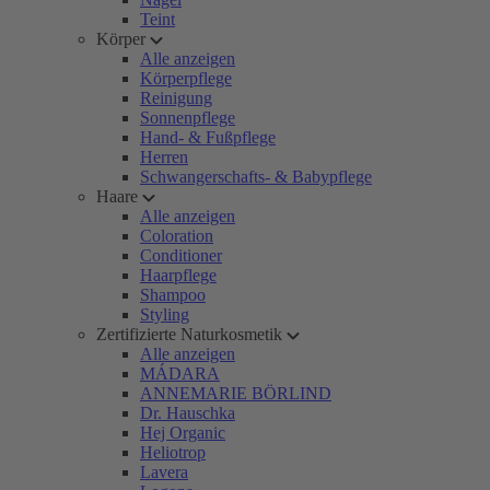
Teint
Körper
Alle anzeigen
Körperpflege
Reinigung
Sonnenpflege
Hand- & Fußpflege
Herren
Schwangerschafts- & Babypflege
Haare
Alle anzeigen
Coloration
Conditioner
Haarpflege
Shampoo
Styling
Zertifizierte Naturkosmetik
Alle anzeigen
MÁDARA
ANNEMARIE BÖRLIND
Dr. Hauschka
Hej Organic
Heliotrop
Lavera