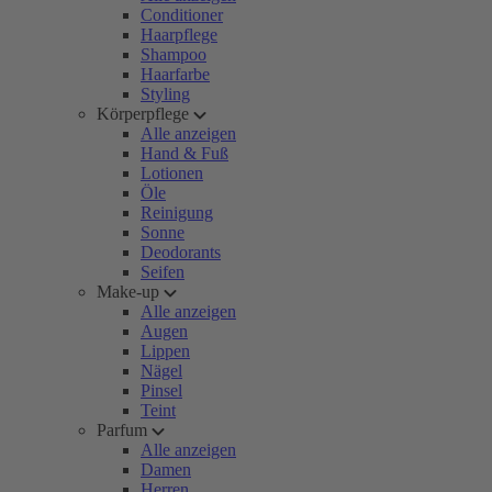
Conditioner
Haarpflege
Shampoo
Haarfarbe
Styling
Körperpflege
Alle anzeigen
Hand & Fuß
Lotionen
Öle
Reinigung
Sonne
Deodorants
Seifen
Make-up
Alle anzeigen
Augen
Lippen
Nägel
Pinsel
Teint
Parfum
Alle anzeigen
Damen
Herren