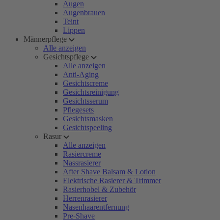
Augen
Augenbrauen
Teint
Lippen
Männerpflege
Alle anzeigen
Gesichtspflege
Alle anzeigen
Anti-Aging
Gesichtscreme
Gesichtsreinigung
Gesichtsserum
Pflegesets
Gesichtsmasken
Gesichtspeeling
Rasur
Alle anzeigen
Rasiercreme
Nassrasierer
After Shave Balsam & Lotion
Elektrische Rasierer & Trimmer
Rasierhobel & Zubehör
Herrenrasierer
Nasenhaarentfernung
Pre-Shave