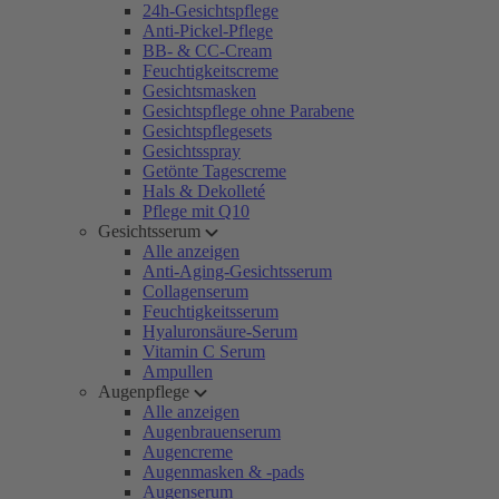
24h-Gesichtspflege
Anti-Pickel-Pflege
BB- & CC-Cream
Feuchtigkeitscreme
Gesichtsmasken
Gesichtspflege ohne Parabene
Gesichtspflegesets
Gesichtsspray
Getönte Tagescreme
Hals & Dekolleté
Pflege mit Q10
Gesichtsserum
Alle anzeigen
Anti-Aging-Gesichtsserum
Collagenserum
Feuchtigkeitsserum
Hyaluronsäure-Serum
Vitamin C Serum
Ampullen
Augenpflege
Alle anzeigen
Augenbrauenserum
Augencreme
Augenmasken & -pads
Augenserum