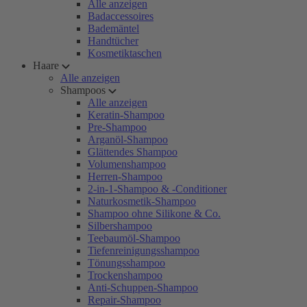
Alle anzeigen
Badaccessoires
Bademäntel
Handtücher
Kosmetiktaschen
Haare
Alle anzeigen
Shampoos
Alle anzeigen
Keratin-Shampoo
Pre-Shampoo
Arganöl-Shampoo
Glättendes Shampoo
Volumenshampoo
Herren-Shampoo
2-in-1-Shampoo & -Conditioner
Naturkosmetik-Shampoo
Shampoo ohne Silikone & Co.
Silbershampoo
Teebaumöl-Shampoo
Tiefenreinigungsshampoo
Tönungsshampoo
Trockenshampoo
Anti-Schuppen-Shampoo
Repair-Shampoo