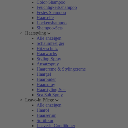
Color-Shampoo
Feuchtigkeitsshampoo
Festes Shampoo
Haarseife
Lockenshampoo
Shampoo-Sets
Haarstyling
Alle anzeigen
Schaumfestiger
Hitzeschutz
Haarwachs
Styling Spray
Ansatzspray
Haarcreme & Stylingcreme
Haargel
Haarpuder
Haarspray
Haarstyling-Sets
Sea Salt Spray
Leave-In Pflege
Alle anzeigen
Haaröl
Haarserum
Sprühkur
Leave-in Conditioner