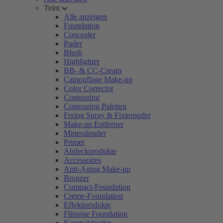
Teint
Alle anzeigen
Foundation
Concealer
Puder
Blush
Highlighter
BB- & CC-Cream
Camouflage Make-up
Color Corrector
Contouring
Contouring Paletten
Fixing Spray & Fixierpuder
Make-up Entferner
Mineralpuder
Primer
Abdeckprodukte
Accessoires
Anti-Aging Make-up
Bronzer
Compact-Foundation
Creme-Foundation
Effektprodukte
Flüssige Foundation
Kompaktpuder