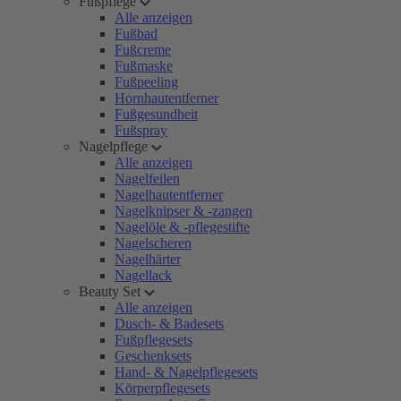
Fußpflege
Alle anzeigen
Fußbad
Fußcreme
Fußmaske
Fußpeeling
Hornhautentferner
Fußgesundheit
Fußspray
Nagelpflege
Alle anzeigen
Nagelfeilen
Nagelhautentferner
Nagelknipser & -zangen
Nagelöle & -pflegestifte
Nagelscheren
Nagelhärter
Nagellack
Beauty Set
Alle anzeigen
Dusch- & Badesets
Fußpflegesets
Geschenksets
Hand- & Nagelpflegesets
Körperpflegesets