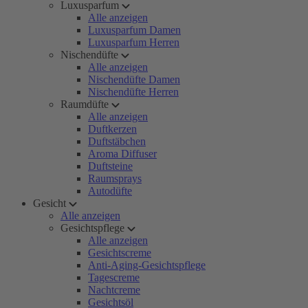
Luxusparfum
Alle anzeigen
Luxusparfum Damen
Luxusparfum Herren
Nischendüfte
Alle anzeigen
Nischendüfte Damen
Nischendüfte Herren
Raumdüfte
Alle anzeigen
Duftkerzen
Duftstäbchen
Aroma Diffuser
Duftsteine
Raumsprays
Autodüfte
Gesicht
Alle anzeigen
Gesichtspflege
Alle anzeigen
Gesichtscreme
Anti-Aging-Gesichtspflege
Tagescreme
Nachtcreme
Gesichtsöl