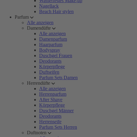
Wasserfestes Make-up
Nagellack
Beach Hair stylen
Parfum
Alle anzeigen
Damendüfte
Alle anzeigen
Damenparfum
Haarparfum
Bodyspray
Duschgel Frauen
Deodorants
Körperpflege
Duftseifen
Parfum Sets Damen
Herrendüfte
Alle anzeigen
Herrenparfum
After Shave
Körperpflege
Duschgel Männer
Deodorants
Herrenseife
Parfum Sets Herren
Duftnoten