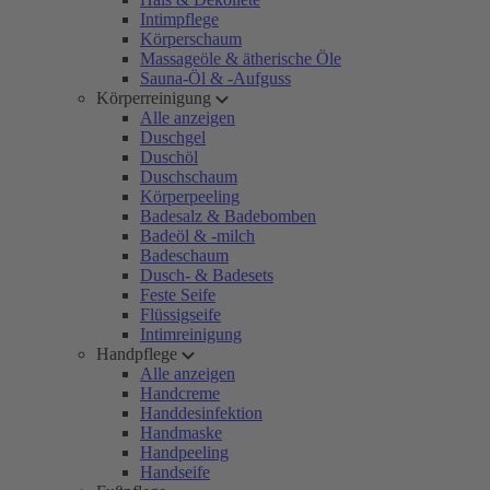
Intimpflege
Körperschaum
Massageöle & ätherische Öle
Sauna-Öl & -Aufguss
Körperreinigung
Alle anzeigen
Duschgel
Duschöl
Duschschaum
Körperpeeling
Badesalz & Badebomben
Badeöl & -milch
Badeschaum
Dusch- & Badesets
Feste Seife
Flüssigseife
Intimreinigung
Handpflege
Alle anzeigen
Handcreme
Handdesinfektion
Handmaske
Handpeeling
Handseife