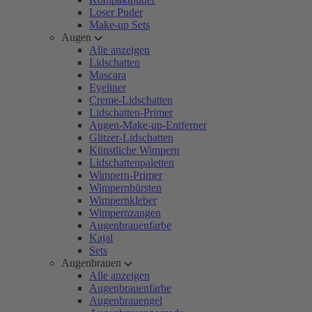
Loser Puder
Make-up Sets
Augen
Alle anzeigen
Lidschatten
Mascara
Eyeliner
Creme-Lidschatten
Lidschatten-Primer
Augen-Make-up-Entferner
Glitzer-Lidschatten
Künstliche Wimpern
Lidschattenpaletten
Wimpern-Primer
Wimpernbürsten
Wimpernkleber
Wimpernzangen
Augenbrauenfarbe
Kajal
Sets
Augenbrauen
Alle anzeigen
Augenbrauenfarbe
Augenbrauengel