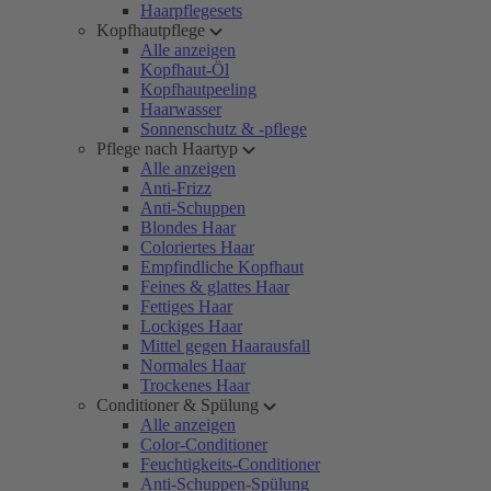
Haarpflegesets
Kopfhautpflege
Alle anzeigen
Kopfhaut-Öl
Kopfhautpeeling
Haarwasser
Sonnenschutz & -pflege
Pflege nach Haartyp
Alle anzeigen
Anti-Frizz
Anti-Schuppen
Blondes Haar
Coloriertes Haar
Empfindliche Kopfhaut
Feines & glattes Haar
Fettiges Haar
Lockiges Haar
Mittel gegen Haarausfall
Normales Haar
Trockenes Haar
Conditioner & Spülung
Alle anzeigen
Color-Conditioner
Feuchtigkeits-Conditioner
Anti-Schuppen-Spülung