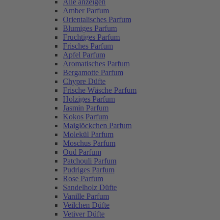
Alle anzeigen
Amber Parfum
Orientalisches Parfum
Blumiges Parfum
Fruchtiges Parfum
Frisches Parfum
Apfel Parfum
Aromatisches Parfum
Bergamotte Parfum
Chypre Düfte
Frische Wäsche Parfum
Holziges Parfum
Jasmin Parfum
Kokos Parfum
Maiglöckchen Parfum
Molekül Parfum
Moschus Parfum
Oud Parfum
Patchouli Parfum
Pudriges Parfum
Rose Parfum
Sandelholz Düfte
Vanille Parfum
Veilchen Düfte
Vetiver Düfte