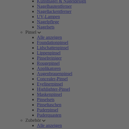
Kunstnägel & Nageldesign
Nagelhautentferner
Nagellackentferner
UV-Lampen
Nagelpflege
Nagelsets
Pinsel
Alle anzeigen
Foundationpinsel
Lidschattenpinsel
Lippenpinsel
Pinselreiniger
Rougepinsel
Applikatoren
Augenbrauenpinsel
Concealer-Pinsel
Eyelinerpinsel
Highlighter-Pinsel
Maskenpinsel
Pinselsets
Pinseltaschen
Puderpinsel
Puderquasten
Zubehör
Alle anzeigen