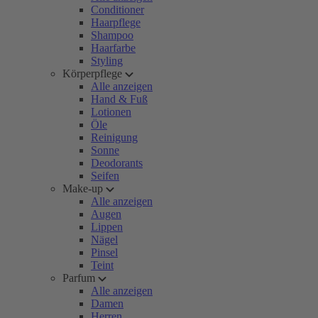
Conditioner
Haarpflege
Shampoo
Haarfarbe
Styling
Körperpflege
Alle anzeigen
Hand & Fuß
Lotionen
Öle
Reinigung
Sonne
Deodorants
Seifen
Make-up
Alle anzeigen
Augen
Lippen
Nägel
Pinsel
Teint
Parfum
Alle anzeigen
Damen
Herren