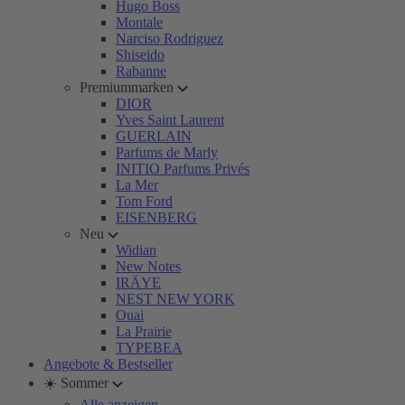
Hugo Boss
Montale
Narciso Rodriguez
Shiseido
Rabanne
Premiummarken
DIOR
Yves Saint Laurent
GUERLAIN
Parfums de Marly
INITIO Parfums Privés
La Mer
Tom Ford
EISENBERG
Neu
Widian
New Notes
IRÄYE
NEST NEW YORK
Ouai
La Prairie
TYPEBEA
Angebote & Bestseller
☀️ Sommer
Alle anzeigen