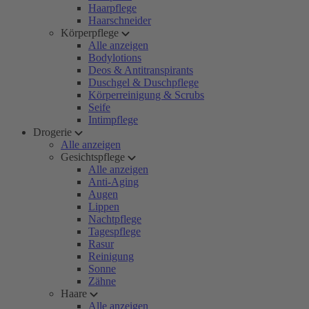
Haarpflege
Haarschneider
Körperpflege
Alle anzeigen
Bodylotions
Deos & Antitranspirants
Duschgel & Duschpflege
Körperreinigung & Scrubs
Seife
Intimpflege
Drogerie
Alle anzeigen
Gesichtspflege
Alle anzeigen
Anti-Aging
Augen
Lippen
Nachtpflege
Tagespflege
Rasur
Reinigung
Sonne
Zähne
Haare
Alle anzeigen