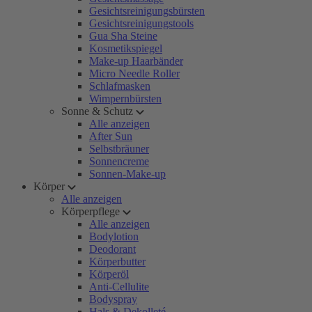
Gesichtsreinigungsbürsten
Gesichtsreinigungstools
Gua Sha Steine
Kosmetikspiegel
Make-up Haarbänder
Micro Needle Roller
Schlafmasken
Wimpernbürsten
Sonne & Schutz
Alle anzeigen
After Sun
Selbstbräuner
Sonnencreme
Sonnen-Make-up
Körper
Alle anzeigen
Körperpflege
Alle anzeigen
Bodylotion
Deodorant
Körperbutter
Körperöl
Anti-Cellulite
Bodyspray
Hals & Dekolleté