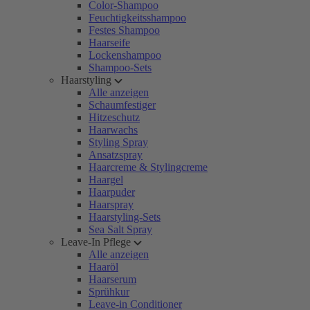
Color-Shampoo
Feuchtigkeitsshampoo
Festes Shampoo
Haarseife
Lockenshampoo
Shampoo-Sets
Haarstyling
Alle anzeigen
Schaumfestiger
Hitzeschutz
Haarwachs
Styling Spray
Ansatzspray
Haarcreme & Stylingcreme
Haargel
Haarpuder
Haarspray
Haarstyling-Sets
Sea Salt Spray
Leave-In Pflege
Alle anzeigen
Haaröl
Haarserum
Sprühkur
Leave-in Conditioner