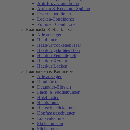
Anti-Frizz-Conditioner
Aufbau & Reparatur Spülung
Fester Conditioner
Locken-Conditioner
Volumen-Conditioner
Haarmaske & Haarkur
Alle anzeigen
Haarbutter
Haarkur trockenes Haar
Haarkur gefärbtes Haar
Haarkur Feuchtigkeit
Haarkur Keratin
Haarkur Locken
Haarbürsten & Kämme
Alle anzeigen
Rundbürsten
Detangler-Bürsten
Flach- & Paddelbürsten
Holzbürsten
Haarkämme
Haarschneidekämme
Kopfmassagebürsten
Lockenkämme
Skelettbürsten
Stielkämme