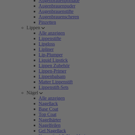
Augenbrauenpomade
Augenbrauenpuder
Augenbrauenstifte
Augenbrauenscheren
Pinzetten
Lippen
Alle anzeigen
Lippenstifte
Lipgloss
Lipliner
Lip-Plumper
Liquid Lipstick
Lippen Zubehör
Lippen-Primer
Lippenbalsam
Matter Lippenstift
Lippenstift-Sets
Nägel
Alle anzeigen
Nagellack
Base Coat
Top Coat
Nagelhärter
Nagelfeilen
Gel Nagellack