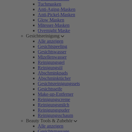
Tuchmasken
Anti-Aging-Masken
Anti-Pickel-Masken
Glow Masken
Mitesser-Masken
Overnight Maske
Gesichtsreinigung
Alle anzeigen
Gesichtspeeling
Gesichtswasser
Mizellenwasser
Reinigungsgel
Reinigungsöl
Abschminkpads
Abschminktücher
Gesichtsreinigungssets
Gesichtsseife
Make-up-Entferner
Reinigungscreme
Reinigungsmilch
Reinigungspuder
Reinigungsschaum
Beauty Tools & Zubehör
Alle anzeigen
Gesichtsmassage