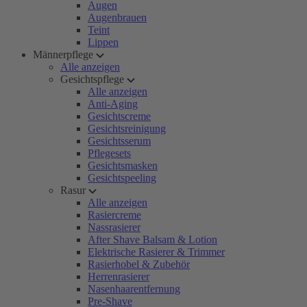
Augen
Augenbrauen
Teint
Lippen
Männerpflege
Alle anzeigen
Gesichtspflege
Alle anzeigen
Anti-Aging
Gesichtscreme
Gesichtsreinigung
Gesichtsserum
Pflegesets
Gesichtsmasken
Gesichtspeeling
Rasur
Alle anzeigen
Rasiercreme
Nassrasierer
After Shave Balsam & Lotion
Elektrische Rasierer & Trimmer
Rasierhobel & Zubehör
Herrenrasierer
Nasenhaarentfernung
Pre-Shave