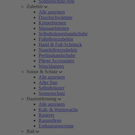
Sonnenschutz-Sets
Zubehör
Alle anzeigen
Duschschwämme
Körperbürsten
Massagebürsten
Selbstbräungshandschuhe
Fußpflegezubehör
Hand & Fuß-Schmuck
Nagelpflegezubehör
Peelinghandschuhe
Pflege Accessoires
Waschlappen
Sonne & Schutz
Alle anzeigen
After Sun
Selbstbräuner
Sonnenschutz
Haarentfernung
Alle anzeigen
Kalt- & Warmwachs
Rasierer
Rasurpflege
Enthaarungscreme
Bad