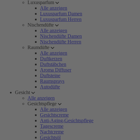
Luxusparfum
Alle anzeigen
Luxusparfum Damen
Luxusparfum Herren
Nischendüfte
Alle anzeigen
Nischendüfte Damen
Nischendüfte Herren
Raumdüfte
Alle anzeigen
Duftkerzen
Duftstäbchen
Aroma Diffuser
Duftsteine
Raumsprays
Autodüfte
Gesicht
Alle anzeigen
Gesichtspflege
Alle anzeigen
Gesichtscreme
Anti-Aging-Gesichtspflege
Tagescreme
Nachtcreme
Gesichtsöl