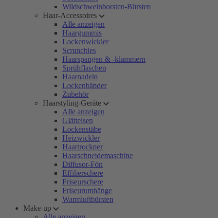
Wildschweinborsten-Bürsten
Haar-Accessoires
Alle anzeigen
Haargummis
Lockenwickler
Scrunchies
Haarspangen & -klammern
Sprühflaschen
Haarnadeln
Lockenbänder
Zubehör
Haarstyling-Geräte
Alle anzeigen
Glätteisen
Lockenstäbe
Heizwickler
Haartrockner
Haarschneidemaschine
Diffusor-Fön
Effilierschere
Friseurschere
Friseurumhänge
Warmluftbürsten
Make-up
Alle anzeigen