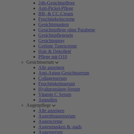
24h-Gesichtspflege
Anti-Pickel-Pflege
BB- & CC-Cream
Feuchtigkeitscreme
Gesichtsmasken
Gesichtspflege ohne Parabene
Gesichtspflegesets
Gesichtsspray
Getönte Tagescreme
Hals & Dekolleté
Pflege mit Q10
Gesichtsserum
Alle anzeigen
Anti-Aging-Gesichtsserum
Collagenserum
Feuchtigkeitsserum
Hyaluronsäure-Serum
Vitamin C Serum
Ampullen
Augenpflege
Alle anzeigen
Augenbrauenserum
Augencreme
Augenmasken & -pads
Augenserum