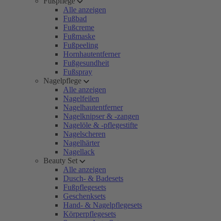
Fußpflege
Alle anzeigen
Fußbad
Fußcreme
Fußmaske
Fußpeeling
Hornhautentferner
Fußgesundheit
Fußspray
Nagelpflege
Alle anzeigen
Nagelfeilen
Nagelhautentferner
Nagelknipser & -zangen
Nagelöle & -pflegestifte
Nagelscheren
Nagelhärter
Nagellack
Beauty Set
Alle anzeigen
Dusch- & Badesets
Fußpflegesets
Geschenksets
Hand- & Nagelpflegesets
Körperpflegesets