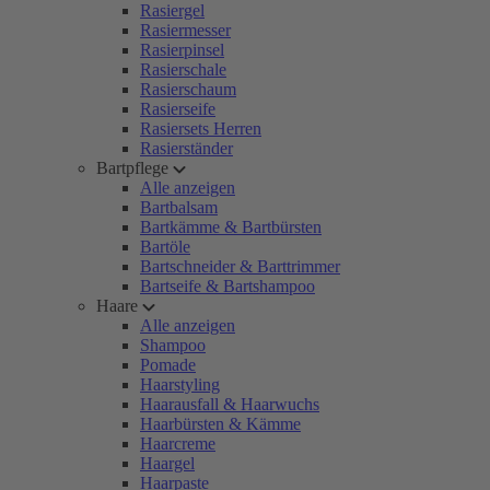
Rasiergel
Rasiermesser
Rasierpinsel
Rasierschale
Rasierschaum
Rasierseife
Rasiersets Herren
Rasierständer
Bartpflege
Alle anzeigen
Bartbalsam
Bartkämme & Bartbürsten
Bartöle
Bartschneider & Barttrimmer
Bartseife & Bartshampoo
Haare
Alle anzeigen
Shampoo
Pomade
Haarstyling
Haarausfall & Haarwuchs
Haarbürsten & Kämme
Haarcreme
Haargel
Haarpaste