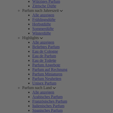
Würziges Parfum
Zitrische Düfte
Parfum nach Jahreszeit
Alle anzeigen
Frühlingsdüfte
Herbstdüfte
Sommerdüfte
Winterdüfte
Highlights
Alle anzeigen
Beliebtes Parfum
Eau de Cologne
Eau de Parfum
Eau de Toilette
Parfum Angebote
Parfum auf Rechnung
Parfum Miniaturen
Parfum Neuheiten
Unisex Parfum
Parfum nach Land
Alle anzeigen
Arabisches Parfum
Französisches Parfum
Italienisches Parfum
Spanisches Parfum