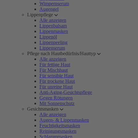
Wimpernserum
Augengel
Lippenpflege
Alle anzeigen
Lippenbalsam
Lippenmasken
Lippenöl
Lippenpeeling
Lippenserum
Pflege nach Hautbedürfnis/Hauttyp
Alle anzeigen
Für fettige Haut
Für Mischhaut
Für sensible Haut
Für trockene Haut
Für unreine Haut
Anti-Aging-Gesichtspflege
Gegen Rötungen
Mit Sonnenschutz
Gesichtsmasken
Alle anzeigen
Augen- & Lippenmasken
Feuchtigkeitsmasken
Reinigungsmasken
Schlammmasken