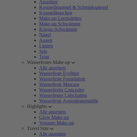
Anspitzer
Kosmetikspiegel & Schminkspiegel
Kosmetiktaschen
Make-up Leerpaletten
Make-up Schwämme
Konjac-Schwämme
Nägel
Augen
Lippen
Sets
Teint
Wasserfestes Make-up
Alle anzeigen
Wasserfeste Eyeliner
Wasserfeste Foundation
Wasserfeste Mascara
Wasserfester Concealer
Wasserfester Lidschatten
Wasserfeste Augenbrauenstifte
Highlights
Alle anzeigen
Glow Make-up
Veganes Make-up
Travel Size
Alle anzeigen