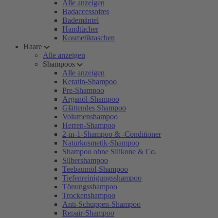
Alle anzeigen
Badaccessoires
Bademäntel
Handtücher
Kosmetiktaschen
Haare
Alle anzeigen
Shampoos
Alle anzeigen
Keratin-Shampoo
Pre-Shampoo
Arganöl-Shampoo
Glättendes Shampoo
Volumenshampoo
Herren-Shampoo
2-in-1-Shampoo & -Conditioner
Naturkosmetik-Shampoo
Shampoo ohne Silikone & Co.
Silbershampoo
Teebaumöl-Shampoo
Tiefenreinigungsshampoo
Tönungsshampoo
Trockenshampoo
Anti-Schuppen-Shampoo
Repair-Shampoo