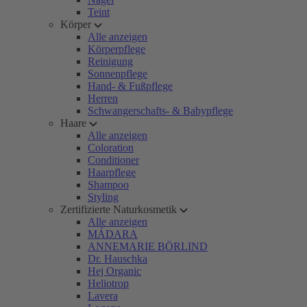
Teint
Körper
Alle anzeigen
Körperpflege
Reinigung
Sonnenpflege
Hand- & Fußpflege
Herren
Schwangerschafts- & Babypflege
Haare
Alle anzeigen
Coloration
Conditioner
Haarpflege
Shampoo
Styling
Zertifizierte Naturkosmetik
Alle anzeigen
MÁDARA
ANNEMARIE BÖRLIND
Dr. Hauschka
Hej Organic
Heliotrop
Lavera