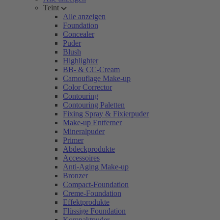
Teint
Alle anzeigen
Foundation
Concealer
Puder
Blush
Highlighter
BB- & CC-Cream
Camouflage Make-up
Color Corrector
Contouring
Contouring Paletten
Fixing Spray & Fixierpuder
Make-up Entferner
Mineralpuder
Primer
Abdeckprodukte
Accessoires
Anti-Aging Make-up
Bronzer
Compact-Foundation
Creme-Foundation
Effektprodukte
Flüssige Foundation
Kompaktpuder