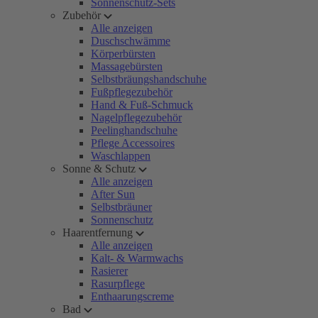
Sonnenschutz-Sets
Zubehör
Alle anzeigen
Duschschwämme
Körperbürsten
Massagebürsten
Selbstbräungshandschuhe
Fußpflegezubehör
Hand & Fuß-Schmuck
Nagelpflegezubehör
Peelinghandschuhe
Pflege Accessoires
Waschlappen
Sonne & Schutz
Alle anzeigen
After Sun
Selbstbräuner
Sonnenschutz
Haarentfernung
Alle anzeigen
Kalt- & Warmwachs
Rasierer
Rasurpflege
Enthaarungscreme
Bad