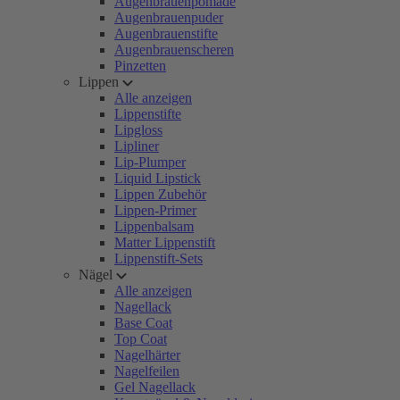
Augenbrauenpomade
Augenbrauenpuder
Augenbrauenstifte
Augenbrauenscheren
Pinzetten
Lippen
Alle anzeigen
Lippenstifte
Lipgloss
Lipliner
Lip-Plumper
Liquid Lipstick
Lippen Zubehör
Lippen-Primer
Lippenbalsam
Matter Lippenstift
Lippenstift-Sets
Nägel
Alle anzeigen
Nagellack
Base Coat
Top Coat
Nagelhärter
Nagelfeilen
Gel Nagellack