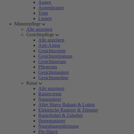
Augen
Augenbrauen
Teint
Lippen
Männerpflege
Alle anzeigen
Gesichtspflege
Alle anzeigen
Anti-Aging
Gesichtscreme
Gesichtsreinigung
Gesichtsserum
Pflegesets
Gesichtsmasken
Gesichtspeeling
Rasur
Alle anzeigen
Rasiercreme
Nassrasierer
After Shave Balsam & Lotion
Elektrische Rasierer & Trimmer
Rasierhobel & Zubehör
Herrenrasierer
Nasenhaarentfernung
Pre-Shave