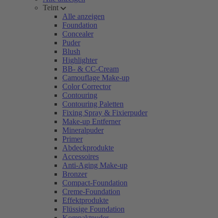
Teint
Alle anzeigen
Foundation
Concealer
Puder
Blush
Highlighter
BB- & CC-Cream
Camouflage Make-up
Color Corrector
Contouring
Contouring Paletten
Fixing Spray & Fixierpuder
Make-up Entferner
Mineralpuder
Primer
Abdeckprodukte
Accessoires
Anti-Aging Make-up
Bronzer
Compact-Foundation
Creme-Foundation
Effektprodukte
Flüssige Foundation
Kompaktpuder