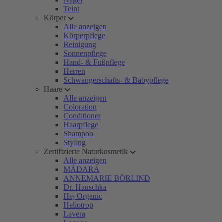
Teint
Körper
Alle anzeigen
Körperpflege
Reinigung
Sonnenpflege
Hand- & Fußpflege
Herren
Schwangerschafts- & Babypflege
Haare
Alle anzeigen
Coloration
Conditioner
Haarpflege
Shampoo
Styling
Zertifizierte Naturkosmetik
Alle anzeigen
MÁDARA
ANNEMARIE BÖRLIND
Dr. Hauschka
Hej Organic
Heliotrop
Lavera