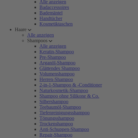
Alle anzeigen
Badaccessoires
Bademäntel
Handtücher
Kosmetiktaschen
Haare
Alle anzeigen
Shampoos
Alle anzeigen
Keratin-Shampoo
Pre-Shampoo
Arganöl-Shampoo
Glättendes Shampoo
Volumenshampoo
Herren-Shampoo
2-in-1-Shampoo & -Conditioner
Naturkosmetik-Shampoo
Shampoo ohne Silikone & Co.
Silbershampoo
Teebaumöl-Shampoo
Tiefenreinigungsshampoo
Tönungsshampoo
Trockenshampoo
Anti-Schuppen-Shampoo
Repair-Shampoo