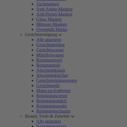
Tuchmasken
Anti-Aging-Masken
Anti-Pickel-Masken
Glow Masken
Mitesser-Masken
Overnight Maske
Gesichtsreinigung
Alle anzeigen
Gesichtspeeling
Gesichtswasser
Mizellenwasser
Reinigungsgel
Reinigungsöl
Abschminkpads
Abschminktücher
Gesichtsreinigungssets
Gesichtsseife
Make-up-Entferner
Reinigungscreme
Reinigungsmilch
Reinigungspuder
Reinigungsschaum
Beauty Tools & Zubehör
Alle anzeigen
Gesichtsmassage