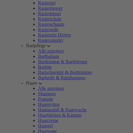
Rasiergel
Rasiermesser
Rasierpinsel
Rasierschale
Rasierschaum
Rasierseife
Rasiersets Herren
Rasierständer
Bartpflege
Alle anzeigen
Bartbalsam
Bartkämme & Bartbürsten
Bartöle
Bartschneider & Barttrimmer
Bartseife & Bartshampoo
Haare
Alle anzeigen
Shampoo
Pomade
Haarstyling
Haarausfall & Haarwuchs
Haarbürsten & Kämme
Haarcreme
Haargel
Haarpaste