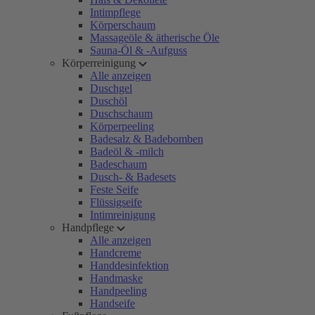
Intimpflege
Körperschaum
Massageöle & ätherische Öle
Sauna-Öl & -Aufguss
Körperreinigung
Alle anzeigen
Duschgel
Duschöl
Duschschaum
Körperpeeling
Badesalz & Badebomben
Badeöl & -milch
Badeschaum
Dusch- & Badesets
Feste Seife
Flüssigseife
Intimreinigung
Handpflege
Alle anzeigen
Handcreme
Handdesinfektion
Handmaske
Handpeeling
Handseife