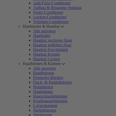
Anti-Frizz-Conditioner
Aufbau & Reparatur Spülung
Fester Conditioner
Locken-Conditioner
Volumen-Conditioner
Haarmaske & Haarkur
Alle anzeigen
Haarbutter
Haarkur trockenes Haar
Haarkur gefärbtes Haar
Haarkur Feuchtigkeit
Haarkur Keratin
Haarkur Locken
Haarbürsten & Kämme
Alle anzeigen
Rundbürsten
Detangler-Bürsten
Flach- & Paddelbürsten
Holzbürsten
Haarkämme
Haarschneidekämme
Kopfmassagebürsten
Lockenkämme
Skelettbürsten
Stielkämme