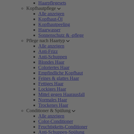
Haarpflegesets
Kopfhautpflege
Alle anzeigen
Kopfhaut-Öl
Kopfhautpeeling
Haarwasser
Sonnenschutz & -pflege
Pflege nach Haartyp
Alle anzeigen
Anti-Frizz
Anti-Schuppen
Blondes Haar
Coloriertes Haar
Empfindliche Kopfhaut
Feines & glattes Haar
Fettiges Haar
Lockiges Haar
Mittel gegen Haarausfall
Normales Haar
Trockenes Haar
Conditioner & Spülung
Alle anzeigen
Color-Conditioner
Feuchtigkeits-Conditioner
Anti-Schuppen-Spülung