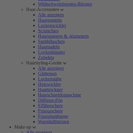
Wildschweinborsten-Bürsten
Haar-Accessoires
Alle anzeigen
Haargummis
Lockenwickler
Scrunchies
Haarspangen & -klammern
Sprühflaschen
Haarnadeln
Lockenbänder
Zubehör
Haarstyling-Geräte
Alle anzeigen
Glätteisen
Lockenstäbe
Heizwickler
Haartrockner
Haarschneidemaschine
Diffusor-Fön
Effilierschere
Friseurschere
Friseurumhänge
Warmluftbürsten
Make-up
Alle anzeigen