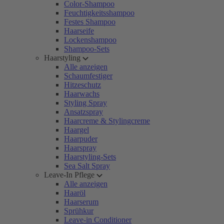
Color-Shampoo
Feuchtigkeitsshampoo
Festes Shampoo
Haarseife
Lockenshampoo
Shampoo-Sets
Haarstyling
Alle anzeigen
Schaumfestiger
Hitzeschutz
Haarwachs
Styling Spray
Ansatzspray
Haarcreme & Stylingcreme
Haargel
Haarpuder
Haarspray
Haarstyling-Sets
Sea Salt Spray
Leave-In Pflege
Alle anzeigen
Haaröl
Haarserum
Sprühkur
Leave-in Conditioner