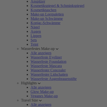
Anspitzer
Kosmetikspiegel & Schminkspiegel
Kosmetiktaschen
Make-up Leerpaletten
Make-up Schwämme
Konjac-Schwämme
Nägel
Augen
Lippen
Sets
Teint
Wasserfestes Make-up
Alle anzeigen
Wasserfeste Eyeliner
Wasserfeste Foundation
Wasserfeste Mascara
Wasserfester Concealer
Wasserfester Lidschatten
Wasserfeste Augenbrauenstifte
Highlights
Alle anzeigen
Glow Make-up
Veganes Make-up
Travel Size
Alle anzeigen