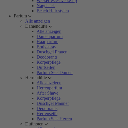
Wasserfestes Make-up
Nagellack
Beach Hair stylen
Parfum
Alle anzeigen
Damendüfte
Alle anzeigen
Damenparfum
Haarparfum
Bodyspray
Duschgel Frauen
Deodorants
Körperpflege
Duftseifen
Parfum Sets Damen
Herrendüfte
Alle anzeigen
Herrenparfum
After Shave
Körperpflege
Duschgel Männer
Deodorants
Herrenseife
Parfum Sets Herren
Duftnoten