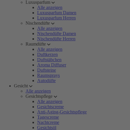
Luxusparfum
Alle anzeigen
Luxusparfum Damen
Luxusparfum Herren
Nischendüfte
Alle anzeigen
Nischendüfte Damen
Nischendüfte Herren
Raumdüfte
Alle anzeigen
Duftkerzen
Duftstäbchen
Aroma Diffuser
Duftsteine
Raumsprays
Autodüfte
Gesicht
Alle anzeigen
Gesichtspflege
Alle anzeigen
Gesichtscreme
Anti-Aging-Gesichtspflege
Tagescreme
Nachtcreme
Gesichtsöl