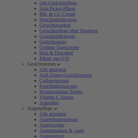
24h-Gesichtspflege
Anti-Pickel-Pflege
BB- & CC-Cream
Feuchtigkeitscreme
Gesichtsmasken
Gesichtspflege ohne Parabene
Gesichtspflegesets
Gesichtsspray
Getönte Tagescreme
Hals & Dekolleté
Pflege mit Q10
Gesichtsserum
Alle anzeigen
Anti-Aging-Gesichtsserum
Collagenserum
Feuchtigkeitsserum
Hyaluronsäure-Serum
Vitamin C Serum
Ampullen
Augenpflege
Alle anzeigen
Augenbrauenserum
Augencreme
Augenmasken & -pads
Augenserum