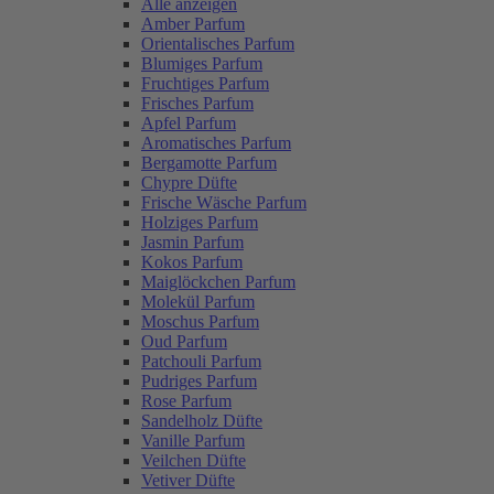
Alle anzeigen
Amber Parfum
Orientalisches Parfum
Blumiges Parfum
Fruchtiges Parfum
Frisches Parfum
Apfel Parfum
Aromatisches Parfum
Bergamotte Parfum
Chypre Düfte
Frische Wäsche Parfum
Holziges Parfum
Jasmin Parfum
Kokos Parfum
Maiglöckchen Parfum
Molekül Parfum
Moschus Parfum
Oud Parfum
Patchouli Parfum
Pudriges Parfum
Rose Parfum
Sandelholz Düfte
Vanille Parfum
Veilchen Düfte
Vetiver Düfte