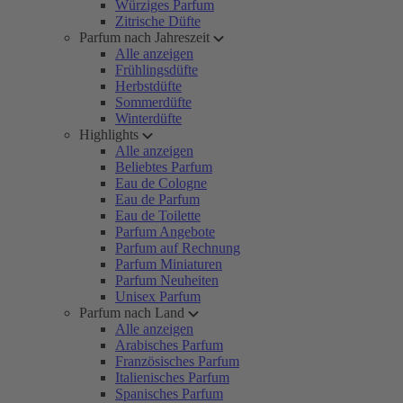
Würziges Parfum
Zitrische Düfte
Parfum nach Jahreszeit
Alle anzeigen
Frühlingsdüfte
Herbstdüfte
Sommerdüfte
Winterdüfte
Highlights
Alle anzeigen
Beliebtes Parfum
Eau de Cologne
Eau de Parfum
Eau de Toilette
Parfum Angebote
Parfum auf Rechnung
Parfum Miniaturen
Parfum Neuheiten
Unisex Parfum
Parfum nach Land
Alle anzeigen
Arabisches Parfum
Französisches Parfum
Italienisches Parfum
Spanisches Parfum