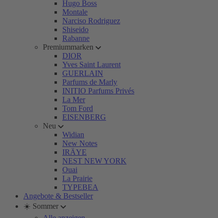
Hugo Boss
Montale
Narciso Rodriguez
Shiseido
Rabanne
Premiummarken
DIOR
Yves Saint Laurent
GUERLAIN
Parfums de Marly
INITIO Parfums Privés
La Mer
Tom Ford
EISENBERG
Neu
Widian
New Notes
IRÄYE
NEST NEW YORK
Ouai
La Prairie
TYPEBEA
Angebote & Bestseller
☀️ Sommer
Alle anzeigen