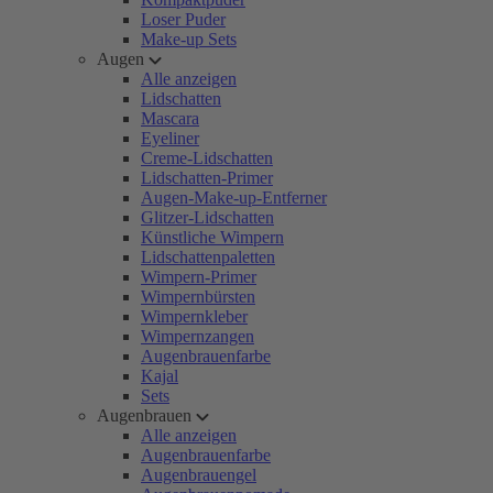
Loser Puder
Make-up Sets
Augen
Alle anzeigen
Lidschatten
Mascara
Eyeliner
Creme-Lidschatten
Lidschatten-Primer
Augen-Make-up-Entferner
Glitzer-Lidschatten
Künstliche Wimpern
Lidschattenpaletten
Wimpern-Primer
Wimpernbürsten
Wimpernkleber
Wimpernzangen
Augenbrauenfarbe
Kajal
Sets
Augenbrauen
Alle anzeigen
Augenbrauenfarbe
Augenbrauengel