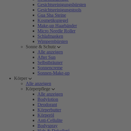
Gesichtsreinigungsbürsten
Gesichtsreinigungstools
Gua Sha Steine
Kosmetikspiegel
Make-up Haarbänder
Micro Needle Roller
Schlafmasken
Wimpernbürsten
Sonne & Schutz
Alle anzeigen
After Sun
Selbstbräuner
Sonnencreme
Sonnen-Make-up
Körper
Alle anzeigen
Körperpflege
Alle anzeigen
Bodylotion
Deodorant
Körperbutter
Körperöl
Anti-Cellulite
Bodyspray
Hals & Dekolleté