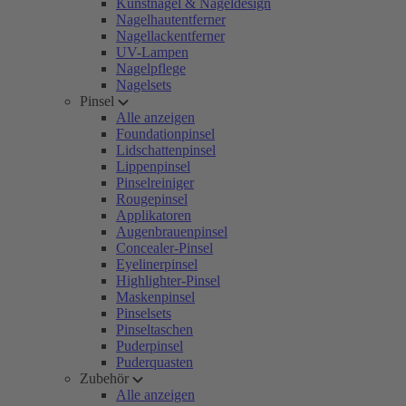
Kunstnägel & Nageldesign
Nagelhautentferner
Nagellackentferner
UV-Lampen
Nagelpflege
Nagelsets
Pinsel
Alle anzeigen
Foundationpinsel
Lidschattenpinsel
Lippenpinsel
Pinselreiniger
Rougepinsel
Applikatoren
Augenbrauenpinsel
Concealer-Pinsel
Eyelinerpinsel
Highlighter-Pinsel
Maskenpinsel
Pinselsets
Pinseltaschen
Puderpinsel
Puderquasten
Zubehör
Alle anzeigen