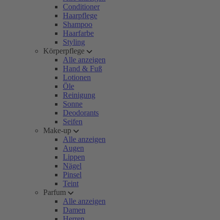
Conditioner
Haarpflege
Shampoo
Haarfarbe
Styling
Körperpflege
Alle anzeigen
Hand & Fuß
Lotionen
Öle
Reinigung
Sonne
Deodorants
Seifen
Make-up
Alle anzeigen
Augen
Lippen
Nägel
Pinsel
Teint
Parfum
Alle anzeigen
Damen
Herren