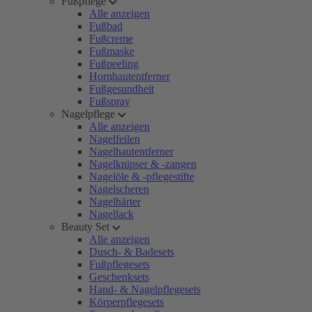
Fußpflege
Alle anzeigen
Fußbad
Fußcreme
Fußmaske
Fußpeeling
Hornhautentferner
Fußgesundheit
Fußspray
Nagelpflege
Alle anzeigen
Nagelfeilen
Nagelhautentferner
Nagelknipser & -zangen
Nagelöle & -pflegestifte
Nagelscheren
Nagelhärter
Nagellack
Beauty Set
Alle anzeigen
Dusch- & Badesets
Fußpflegesets
Geschenksets
Hand- & Nagelpflegesets
Körperpflegesets