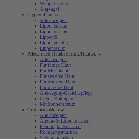
Wimpernserum
Augengel
Lippenpflege
Alle anzeigen
Lippenbalsam
Lippenmasken
Lippenöl
Lippenpeeling
Lippenserum
Pflege nach Hautbedürfnis/Hauttyp
Alle anzeigen
Für fettige Haut
Für Mischhaut
Für sensible Haut
Für trockene Haut
Für unreine Haut
Anti-Aging-Gesichtspflege
Gegen Rötungen
Mit Sonnenschutz
Gesichtsmasken
Alle anzeigen
Augen- & Lippenmasken
Feuchtigkeitsmasken
Reinigungsmasken
Schlammmasken