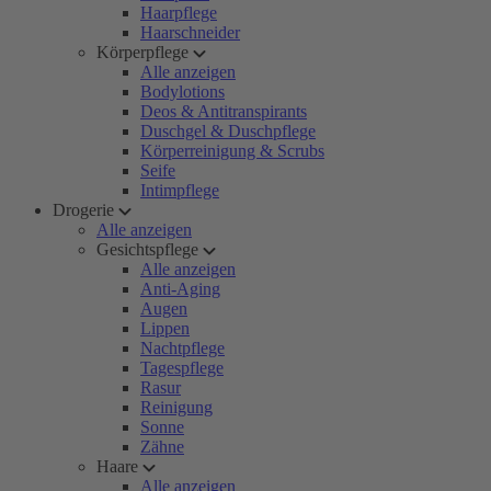
Haarpflege
Haarschneider
Körperpflege
Alle anzeigen
Bodylotions
Deos & Antitranspirants
Duschgel & Duschpflege
Körperreinigung & Scrubs
Seife
Intimpflege
Drogerie
Alle anzeigen
Gesichtspflege
Alle anzeigen
Anti-Aging
Augen
Lippen
Nachtpflege
Tagespflege
Rasur
Reinigung
Sonne
Zähne
Haare
Alle anzeigen