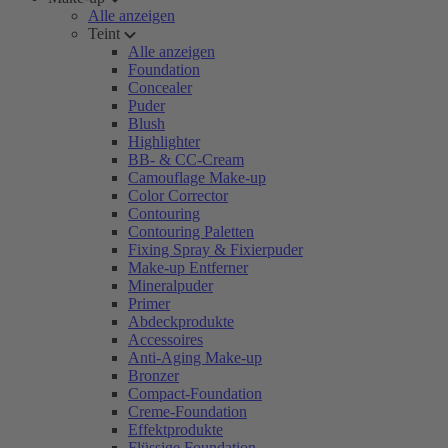
Alle anzeigen
Teint
Alle anzeigen
Foundation
Concealer
Puder
Blush
Highlighter
BB- & CC-Cream
Camouflage Make-up
Color Corrector
Contouring
Contouring Paletten
Fixing Spray & Fixierpuder
Make-up Entferner
Mineralpuder
Primer
Abdeckprodukte
Accessoires
Anti-Aging Make-up
Bronzer
Compact-Foundation
Creme-Foundation
Effektprodukte
Flüssige Foundation