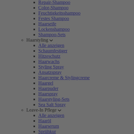
Repair-Shampoo
Color-Shampoo
Feuchtigkeitsshampoo
Festes Shampoo
Haarseife
Lockenshampoo
Shampoo-Sets
Haarstyling
Alle anzeigen
Schaumfestiger
Hitzeschutz
Haarwachs
Styling Spray
Ansatzspray
Haarcreme & Stylingcreme
Haargel
Haarpuder
Haarspray
Haarstyling-Sets
Sea Salt Spray
Leave-In Pflege
Alle anzeigen
Haaröl
Haarserum
Sprühkur