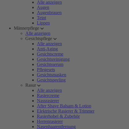
Alle anzeigen
Augen
Augenbrauen
Teint
Lippen
Männerpflege
Alle anzeigen
Gesichtspflege
Alle anzeigen
Anti-Aging
Gesichtscreme
Gesichtsreinigung
Gesichtsserum
Pflegesets
Gesichtsmasken
Gesichtspeeling
Rasur
Alle anzeigen
Rasiercreme
Nassrasierer
After Shave Balsam & Lotion
Elektrische Rasierer & Trimmer
Rasierhobel & Zubehör
Herrenrasierer
Nasenhaarentfernung