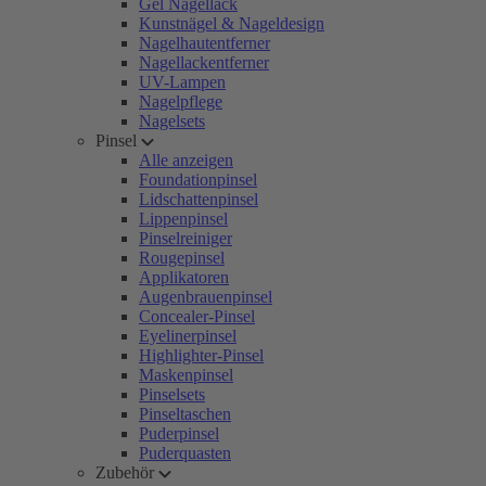
Gel Nagellack
Kunstnägel & Nageldesign
Nagelhautentferner
Nagellackentferner
UV-Lampen
Nagelpflege
Nagelsets
Pinsel
Alle anzeigen
Foundationpinsel
Lidschattenpinsel
Lippenpinsel
Pinselreiniger
Rougepinsel
Applikatoren
Augenbrauenpinsel
Concealer-Pinsel
Eyelinerpinsel
Highlighter-Pinsel
Maskenpinsel
Pinselsets
Pinseltaschen
Puderpinsel
Puderquasten
Zubehör