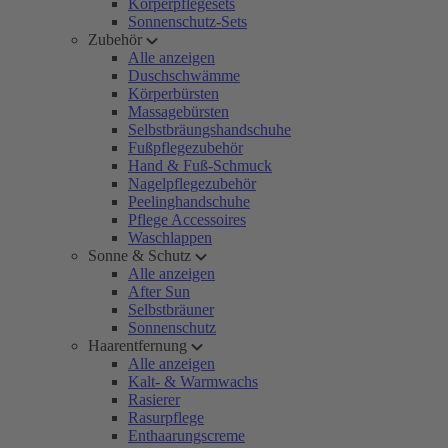
Körperpflegesets
Sonnenschutz-Sets
Zubehör
Alle anzeigen
Duschschwämme
Körperbürsten
Massagebürsten
Selbstbräungshandschuhe
Fußpflegezubehör
Hand & Fuß-Schmuck
Nagelpflegezubehör
Peelinghandschuhe
Pflege Accessoires
Waschlappen
Sonne & Schutz
Alle anzeigen
After Sun
Selbstbräuner
Sonnenschutz
Haarentfernung
Alle anzeigen
Kalt- & Warmwachs
Rasierer
Rasurpflege
Enthaarungscreme