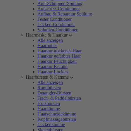
Anti-Schuppen-Spülung
Anti-Frizz-Conditioner
Aufbau & Reparatur Spülung
Fester Conditioner
Locken-Conditioner
Volumen-Conditioner
Haarmaske & Haarkur
Alle anzeigen
Haarbutter
Haarkur trockenes Haar
Haarkur gefärbtes Haar
Haarkur Feuchtigkeit
Haarkur Keratin
Haarkur Locken
Haarbürsten & Kämme
Alle anzeigen
Rundbürsten
Detangler-Bürsten
Flach- & Paddelbürsten
Holzbürsten
Haarkämme
Haarschneidekämme
Kopfmassagebürsten
Lockenkämme
Skelettbürsten