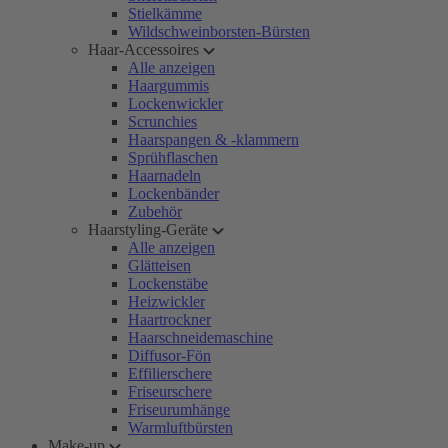
Stielkämme
Wildschweinborsten-Bürsten
Haar-Accessoires
Alle anzeigen
Haargummis
Lockenwickler
Scrunchies
Haarspangen & -klammern
Sprühflaschen
Haarnadeln
Lockenbänder
Zubehör
Haarstyling-Geräte
Alle anzeigen
Glätteisen
Lockenstäbe
Heizwickler
Haartrockner
Haarschneidemaschine
Diffusor-Fön
Effilierschere
Friseurschere
Friseurumhänge
Warmluftbürsten
Make-up