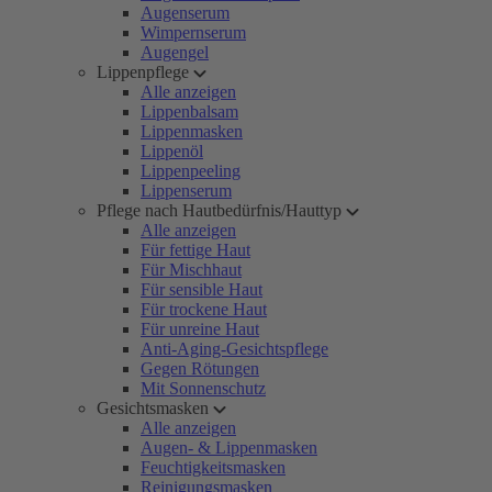
Augenserum
Wimpernserum
Augengel
Lippenpflege
Alle anzeigen
Lippenbalsam
Lippenmasken
Lippenöl
Lippenpeeling
Lippenserum
Pflege nach Hautbedürfnis/Hauttyp
Alle anzeigen
Für fettige Haut
Für Mischhaut
Für sensible Haut
Für trockene Haut
Für unreine Haut
Anti-Aging-Gesichtspflege
Gegen Rötungen
Mit Sonnenschutz
Gesichtsmasken
Alle anzeigen
Augen- & Lippenmasken
Feuchtigkeitsmasken
Reinigungsmasken