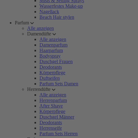
Mists & Setting Sprays
Wasserfestes Make-up
Nagellack
Beach Hair stylen
Parfum
Alle anzeigen
Damendüfte
Alle anzeigen
Damenparfum
Haarparfum
Bodyspray
Duschgel Frauen
Deodorants
Körperpflege
Duftseifen
Parfum Sets Damen
Herrendüfte
Alle anzeigen
Herrenparfum
After Shave
Körperpflege
Duschgel Männer
Deodorants
Herrenseife
Parfum Sets Herren