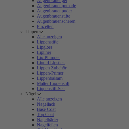
Augenbrauengel
Augenbrauenpomade
Augenbrauenpuder
Augenbrauenstifte
Augenbrauenscheren
Pinzetten
Lippen
Alle anzeigen
Lippenstifte
Lipgloss
Lipliner
Lip-Plumper
Liquid Lipstick
Lippen Zubehör
Lippen-Primer
Lippenbalsam
Matter Lippenstift
Lippenstift-Sets
Nägel
Alle anzeigen
Nagellack
Base Coat
Top Coat
Nagelhärter
Nagelfeilen