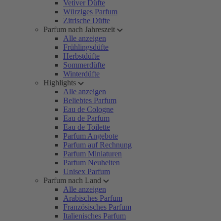
Vetiver Düfte
Würziges Parfum
Zitrische Düfte
Parfum nach Jahreszeit
Alle anzeigen
Frühlingsdüfte
Herbstdüfte
Sommerdüfte
Winterdüfte
Highlights
Alle anzeigen
Beliebtes Parfum
Eau de Cologne
Eau de Parfum
Eau de Toilette
Parfum Angebote
Parfum auf Rechnung
Parfum Miniaturen
Parfum Neuheiten
Unisex Parfum
Parfum nach Land
Alle anzeigen
Arabisches Parfum
Französisches Parfum
Italienisches Parfum