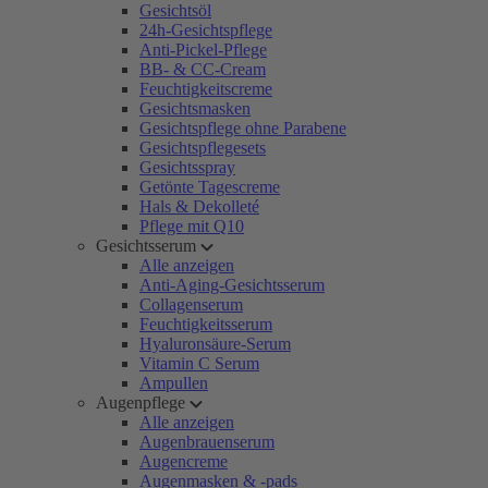
Gesichtsöl
24h-Gesichtspflege
Anti-Pickel-Pflege
BB- & CC-Cream
Feuchtigkeitscreme
Gesichtsmasken
Gesichtspflege ohne Parabene
Gesichtspflegesets
Gesichtsspray
Getönte Tagescreme
Hals & Dekolleté
Pflege mit Q10
Gesichtsserum
Alle anzeigen
Anti-Aging-Gesichtsserum
Collagenserum
Feuchtigkeitsserum
Hyaluronsäure-Serum
Vitamin C Serum
Ampullen
Augenpflege
Alle anzeigen
Augenbrauenserum
Augencreme
Augenmasken & -pads