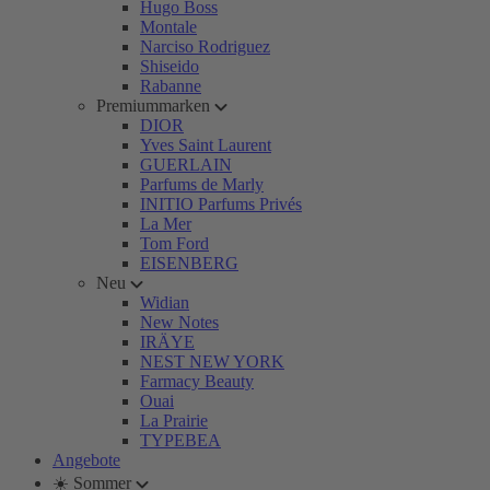
Hugo Boss
Montale
Narciso Rodriguez
Shiseido
Rabanne
Premiummarken
DIOR
Yves Saint Laurent
GUERLAIN
Parfums de Marly
INITIO Parfums Privés
La Mer
Tom Ford
EISENBERG
Neu
Widian
New Notes
IRÄYE
NEST NEW YORK
Farmacy Beauty
Ouai
La Prairie
TYPEBEA
Angebote
☀️ Sommer