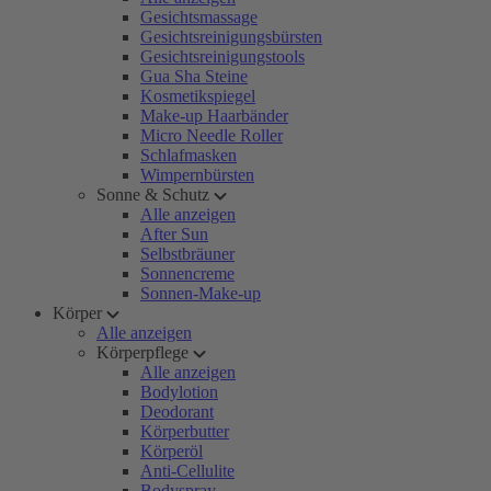
Gesichtsmassage
Gesichtsreinigungsbürsten
Gesichtsreinigungstools
Gua Sha Steine
Kosmetikspiegel
Make-up Haarbänder
Micro Needle Roller
Schlafmasken
Wimpernbürsten
Sonne & Schutz
Alle anzeigen
After Sun
Selbstbräuner
Sonnencreme
Sonnen-Make-up
Körper
Alle anzeigen
Körperpflege
Alle anzeigen
Bodylotion
Deodorant
Körperbutter
Körperöl
Anti-Cellulite
Bodyspray