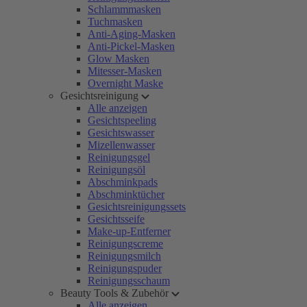
Schlammmasken
Tuchmasken
Anti-Aging-Masken
Anti-Pickel-Masken
Glow Masken
Mitesser-Masken
Overnight Maske
Gesichtsreinigung
Alle anzeigen
Gesichtspeeling
Gesichtswasser
Mizellenwasser
Reinigungsgel
Reinigungsöl
Abschminkpads
Abschminktücher
Gesichtsreinigungssets
Gesichtsseife
Make-up-Entferner
Reinigungscreme
Reinigungsmilch
Reinigungspuder
Reinigungsschaum
Beauty Tools & Zubehör
Alle anzeigen