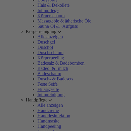
Hals & Dekolleté
Intimpflege
Körperschaum
Massageöle & ätherische Öle
Sauna-Öl & -Aufguss
Körperreinigung
Alle anzeigen
Duschgel
Duschöl
Duschschaum
Körperpeeling
Badesalz & Badebomben
Badeöl & -milch
Badeschaum
Dusch- & Badesets
Feste Seife
Flüssigseife
Intimreinigung
Handpflege
Alle anzeigen
Handcreme
Handdesinfektion
Handmaske
Handpeeling