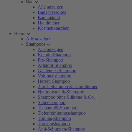
Bad
Alle anzeigen
Badaccessoires
Bademäntel
Handtücher
Kosmetiktaschen
Haare
Alle anzeigen
Shampoos
Alle anzeigen
Keratin-Shampoo
Pre-Shampoo
Arganöl-Shampoo
Glättendes Shampoo
Volumenshampoo
Herren-Shampoo
2-in-1-Shampoo & -Conditioner
Naturkosmetik-Shampoo
Shampoo ohne Silikone & Co.
Silbershampoo
Teebaumöl-Shampoo
Tiefenreinigungsshampoo
Tönungsshampoo
Trockenshampoo
Anti-Schuppen-Shampoo