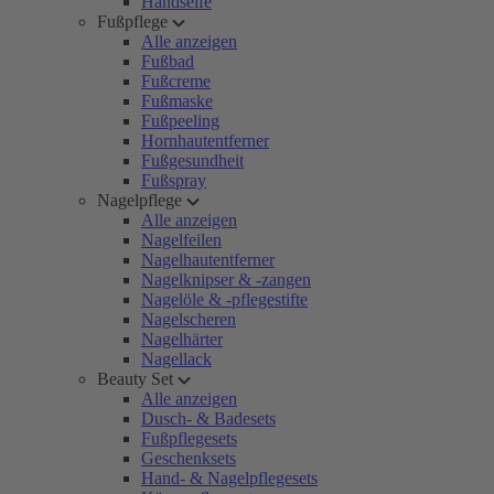
Handseife
Fußpflege
Alle anzeigen
Fußbad
Fußcreme
Fußmaske
Fußpeeling
Hornhautentferner
Fußgesundheit
Fußspray
Nagelpflege
Alle anzeigen
Nagelfeilen
Nagelhautentferner
Nagelknipser & -zangen
Nagelöle & -pflegestifte
Nagelscheren
Nagelhärter
Nagellack
Beauty Set
Alle anzeigen
Dusch- & Badesets
Fußpflegesets
Geschenksets
Hand- & Nagelpflegesets