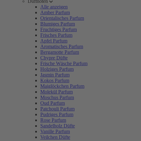
Duftnoten
Alle anzeigen
Amber Parfum
Orientalisches Parfum
Blumiges Parfum
Fruchtiges Parfum
Frisches Parfum
Apfel Parfum
Aromatisches Parfum
Bergamotte Parfum
Chypre Düfte
Frische Wäsche Parfum
Holziges Parfum
Jasmin Parfum
Kokos Parfum
Maiglöckchen Parfum
Molekül Parfum
Moschus Parfum
Oud Parfum
Patchouli Parfum
Pudriges Parfum
Rose Parfum
Sandelholz Düfte
Vanille Parfum
Veilchen Düfte