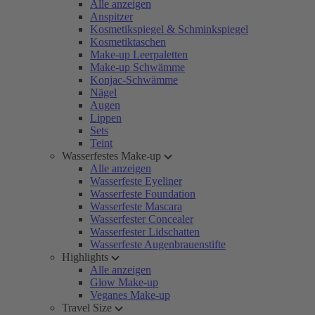
Alle anzeigen
Anspitzer
Kosmetikspiegel & Schminkspiegel
Kosmetiktaschen
Make-up Leerpaletten
Make-up Schwämme
Konjac-Schwämme
Nägel
Augen
Lippen
Sets
Teint
Wasserfestes Make-up
Alle anzeigen
Wasserfeste Eyeliner
Wasserfeste Foundation
Wasserfeste Mascara
Wasserfester Concealer
Wasserfester Lidschatten
Wasserfeste Augenbrauenstifte
Highlights
Alle anzeigen
Glow Make-up
Veganes Make-up
Travel Size