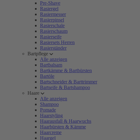
Pre-Shave
Rasiergel
Rasiermesser
Rasierpinsel
Rasierschale
Rasierschaum
Rasierseife
Rasiersets Herren
Rasierständer
Bartpflege
Alle anzeigen
Bartbalsam
Bartkämme & Bartbürsten
Bartöle
Bartschneider & Barttrimmer
Bartseife & Bartshampoo
Haare
Alle anzeigen
Shampoo
Pomade
Haarstyling
Haarausfall & Haarwuchs
Haarbürsten & Kämme
Haarcreme
Haargel