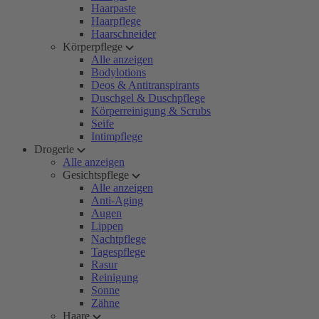
Haarpaste
Haarpflege
Haarschneider
Körperpflege
Alle anzeigen
Bodylotions
Deos & Antitranspirants
Duschgel & Duschpflege
Körperreinigung & Scrubs
Seife
Intimpflege
Drogerie
Alle anzeigen
Gesichtspflege
Alle anzeigen
Anti-Aging
Augen
Lippen
Nachtpflege
Tagespflege
Rasur
Reinigung
Sonne
Zähne
Haare