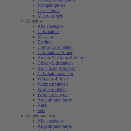
Kompaktpuder
Loser Puder
Make-up Sets
Augen
Alle anzeigen
Lidschatten
Mascara
Eyeliner
Creme-Lidschatten
Lidschatten-Primer
Augen-Make-up-Entferner
Glitzer-Lidschatten
Künstliche Wimpern
Lidschattenpaletten
Wimpern-Primer
Wimpernbürsten
Wimpernkleber
Wimpernzangen
Augenbrauenfarbe
Kajal
Sets
Augenbrauen
Alle anzeigen
Augenbrauenfarbe