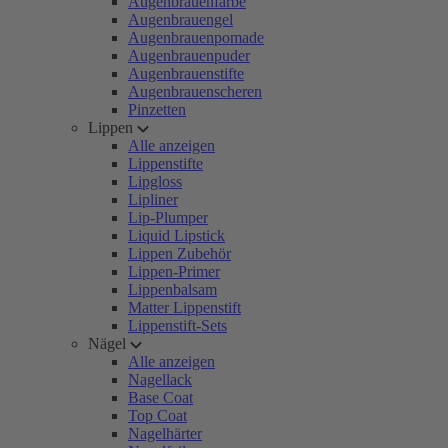
Augenbrauenfarbe
Augenbrauengel
Augenbrauenpomade
Augenbrauenpuder
Augenbrauenstifte
Augenbrauenscheren
Pinzetten
Lippen
Alle anzeigen
Lippenstifte
Lipgloss
Lipliner
Lip-Plumper
Liquid Lipstick
Lippen Zubehör
Lippen-Primer
Lippenbalsam
Matter Lippenstift
Lippenstift-Sets
Nägel
Alle anzeigen
Nagellack
Base Coat
Top Coat
Nagelhärter