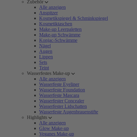
Zubehör
Alle anzeigen
Anspitzer
Kosmetikspiegel & Schminkspiegel
Kosmetiktaschen
Make-up Leerpaletten
Make-up Schwämme
Konjac-Schwämme
Nägel
Augen
Lippen
Sets
Teint
Wasserfestes Make-up
Alle anzeigen
Wasserfeste Eyeliner
Wasserfeste Foundation
Wasserfeste Mascara
Wasserfester Concealer
Wasserfester Lidschatten
Wasserfeste Augenbrauenstifte
Highlights
Alle anzeigen
Glow Make-up
Veganes Make-up