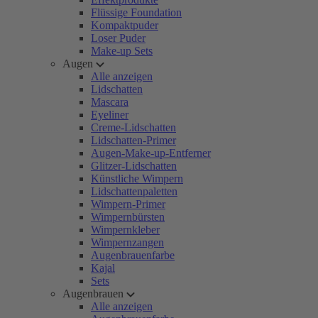
Flüssige Foundation
Kompaktpuder
Loser Puder
Make-up Sets
Augen
Alle anzeigen
Lidschatten
Mascara
Eyeliner
Creme-Lidschatten
Lidschatten-Primer
Augen-Make-up-Entferner
Glitzer-Lidschatten
Künstliche Wimpern
Lidschattenpaletten
Wimpern-Primer
Wimpernbürsten
Wimpernkleber
Wimpernzangen
Augenbrauenfarbe
Kajal
Sets
Augenbrauen
Alle anzeigen