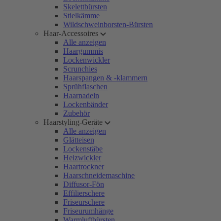
Skelettbürsten
Stielkämme
Wildschweinborsten-Bürsten
Haar-Accessoires
Alle anzeigen
Haargummis
Lockenwickler
Scrunchies
Haarspangen & -klammern
Sprühflaschen
Haarnadeln
Lockenbänder
Zubehör
Haarstyling-Geräte
Alle anzeigen
Glätteisen
Lockenstäbe
Heizwickler
Haartrockner
Haarschneidemaschine
Diffusor-Fön
Effilierschere
Friseurschere
Friseurumhänge
Warmluftbürsten