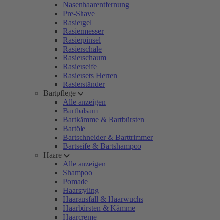
Nasenhaarentfernung
Pre-Shave
Rasiergel
Rasiermesser
Rasierpinsel
Rasierschale
Rasierschaum
Rasierseife
Rasiersets Herren
Rasierständer
Bartpflege
Alle anzeigen
Bartbalsam
Bartkämme & Bartbürsten
Bartöle
Bartschneider & Barttrimmer
Bartseife & Bartshampoo
Haare
Alle anzeigen
Shampoo
Pomade
Haarstyling
Haarausfall & Haarwuchs
Haarbürsten & Kämme
Haarcreme