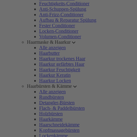
Feuchtigkeits-Conditioner
Anti-Schuppen-Spülung
Anti-Frizz-Conditioner
Aufbau & Reparatur Spülung
Fester Conditioner
Locken-Conditioner
Volumen-Conditioner
Haarmaske & Haarkur
Alle anzeigen
Haarbutter
Haarkur trockenes Haar
Haarkur gefärbtes Haar
Haarkur Feuchtigkeit
Haarkur Keratin
Haarkur Locken
Haarbürsten & Kämme
Alle anzeigen
Rundbürsten
Detangler-Bürsten
Flach- & Paddelbürsten
Holzbürsten
Haarkämme
Haarschneidekämme
Kopfmassagebürsten
Lockenkämme