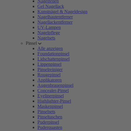
Nagelfeilen
Gel Nagellack
Kunstnägel & Nageldesign
Nagelhautentferner
Nagellackentferner
UV-Lampen
Nagelpflege
Nagelsets
Pinsel
Alle anzeigen
Foundationpinsel
Lidschattenpinsel
Lippenpinsel
Pinselreiniger
Rougepinsel
Applikatoren
Augenbrauenpinsel
Concealer-Pinsel
Eyelinerpinsel
Highlighter-Pinsel
Maskenpinsel
Pinselsets
Pinseltaschen
Puderpinsel
Puderquasten