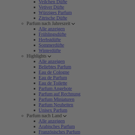
Veilchen Düfte
Vetiver Düfte
Würziges Parfum
Zitrische Düfte
Parfum nach Jahreszeit
Alle anzeigen
Frühlingsdüfte
Herbstdüfte
Sommerdüfte
Winterdüfte
Highlights
Alle anzeigen
Beliebtes Parfum
Eau de Cologne
Eau de Parfum
Eau de Toilette
Parfum Angebote
Parfum auf Rechnung
Parfum Miniaturen
Parfum Neuheiten
Unisex Parfum
Parfum nach Land
Alle anzeigen
Arabisches Parfum
Französisches Parfum