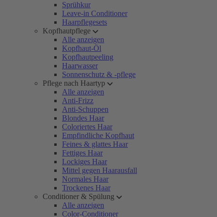
Sprühkur
Leave-in Conditioner
Haarpflegesets
Kopfhautpflege
Alle anzeigen
Kopfhaut-Öl
Kopfhautpeeling
Haarwasser
Sonnenschutz & -pflege
Pflege nach Haartyp
Alle anzeigen
Anti-Frizz
Anti-Schuppen
Blondes Haar
Coloriertes Haar
Empfindliche Kopfhaut
Feines & glattes Haar
Fettiges Haar
Lockiges Haar
Mittel gegen Haarausfall
Normales Haar
Trockenes Haar
Conditioner & Spülung
Alle anzeigen
Color-Conditioner