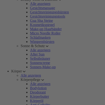
Alle anzeigen
Gesichtsmassage
Gesichtsreinigungsbürsten
Gesichtsreinigungstools
Gua Sha Steine
Kosmetikspiegel
Make-up Haarbänder
Micro Needle Roller
Schlafmasken
Wimpernbürsten
Sonne & Schutz
Alle anzeigen
After Sun
Selbstbräuner
Sonnencreme
Sonnen-Make-up
Körper
Alle anzeigen
Körperpflege
Alle anzeigen
Bodylotion
Deodorant
Körperbutter
Körperöl
Anti-Cellulite