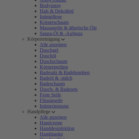
Bodyspray
Hals & Dekolleté
Intimpflege
Körperschaum
Massageöle & ätherische Öle
Sauna-Öl & -Aufguss
Körperreinigung
Alle anzeigen
Duschgel
Duschöl
Duschschaum
Körperpeeling
Badesalz & Badebomben
Badeöl & -milch
Badeschaum
Dusch- & Badesets
Feste Seife
Flüssigseife
Intimreinigung
Handpflege
Alle anzeigen
Handcreme
Handdesinfektion
Handmaske