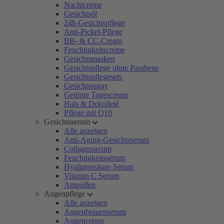
Nachtcreme
Gesichtsöl
24h-Gesichtspflege
Anti-Pickel-Pflege
BB- & CC-Cream
Feuchtigkeitscreme
Gesichtsmasken
Gesichtspflege ohne Parabene
Gesichtspflegesets
Gesichtsspray
Getönte Tagescreme
Hals & Dekolleté
Pflege mit Q10
Gesichtsserum
Alle anzeigen
Anti-Aging-Gesichtsserum
Collagenserum
Feuchtigkeitsserum
Hyaluronsäure-Serum
Vitamin C Serum
Ampullen
Augenpflege
Alle anzeigen
Augenbrauenserum
Augencreme