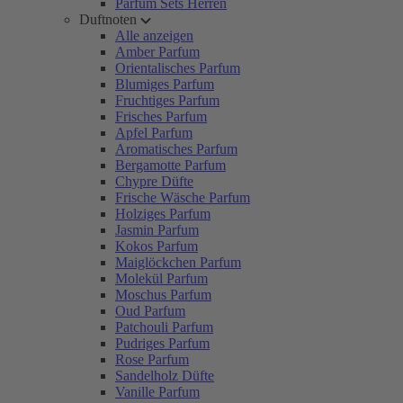
Parfum Sets Herren
Duftnoten
Alle anzeigen
Amber Parfum
Orientalisches Parfum
Blumiges Parfum
Fruchtiges Parfum
Frisches Parfum
Apfel Parfum
Aromatisches Parfum
Bergamotte Parfum
Chypre Düfte
Frische Wäsche Parfum
Holziges Parfum
Jasmin Parfum
Kokos Parfum
Maiglöckchen Parfum
Molekül Parfum
Moschus Parfum
Oud Parfum
Patchouli Parfum
Pudriges Parfum
Rose Parfum
Sandelholz Düfte
Vanille Parfum