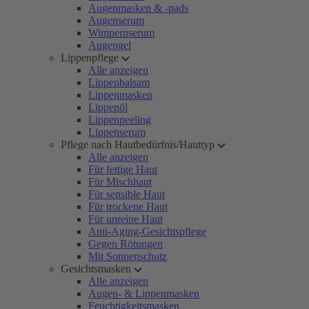
Augenmasken & -pads
Augenserum
Wimpernserum
Augengel
Lippenpflege
Alle anzeigen
Lippenbalsam
Lippenmasken
Lippenöl
Lippenpeeling
Lippenserum
Pflege nach Hautbedürfnis/Hauttyp
Alle anzeigen
Für fettige Haut
Für Mischhaut
Für sensible Haut
Für trockene Haut
Für unreine Haut
Anti-Aging-Gesichtspflege
Gegen Rötungen
Mit Sonnenschutz
Gesichtsmasken
Alle anzeigen
Augen- & Lippenmasken
Feuchtigkeitsmasken