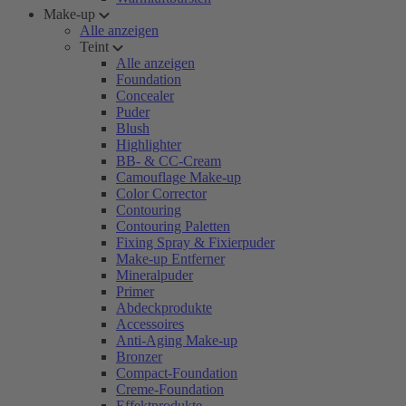
Make-up
Alle anzeigen
Teint
Alle anzeigen
Foundation
Concealer
Puder
Blush
Highlighter
BB- & CC-Cream
Camouflage Make-up
Color Corrector
Contouring
Contouring Paletten
Fixing Spray & Fixierpuder
Make-up Entferner
Mineralpuder
Primer
Abdeckprodukte
Accessoires
Anti-Aging Make-up
Bronzer
Compact-Foundation
Creme-Foundation
Effektprodukte