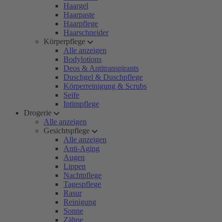
Haargel
Haarpaste
Haarpflege
Haarschneider
Körperpflege
Alle anzeigen
Bodylotions
Deos & Antitranspirants
Duschgel & Duschpflege
Körperreinigung & Scrubs
Seife
Intimpflege
Drogerie
Alle anzeigen
Gesichtspflege
Alle anzeigen
Anti-Aging
Augen
Lippen
Nachtpflege
Tagespflege
Rasur
Reinigung
Sonne
Zähne