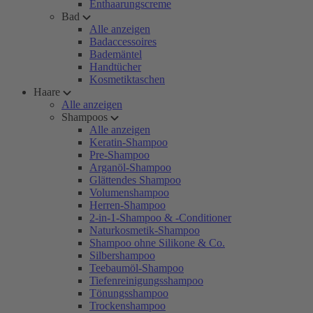
Enthaarungscreme
Bad
Alle anzeigen
Badaccessoires
Bademäntel
Handtücher
Kosmetiktaschen
Haare
Alle anzeigen
Shampoos
Alle anzeigen
Keratin-Shampoo
Pre-Shampoo
Arganöl-Shampoo
Glättendes Shampoo
Volumenshampoo
Herren-Shampoo
2-in-1-Shampoo & -Conditioner
Naturkosmetik-Shampoo
Shampoo ohne Silikone & Co.
Silbershampoo
Teebaumöl-Shampoo
Tiefenreinigungsshampoo
Tönungsshampoo
Trockenshampoo