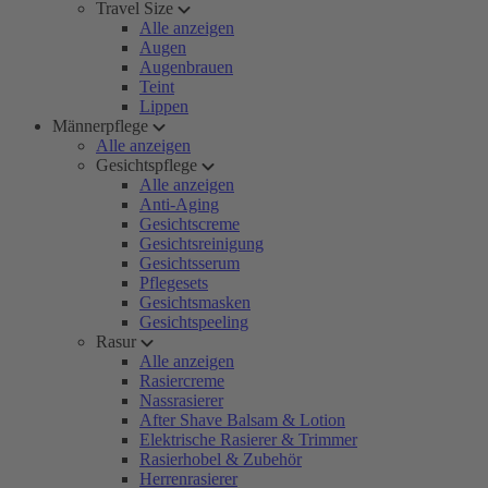
Travel Size
Alle anzeigen
Augen
Augenbrauen
Teint
Lippen
Männerpflege
Alle anzeigen
Gesichtspflege
Alle anzeigen
Anti-Aging
Gesichtscreme
Gesichtsreinigung
Gesichtsserum
Pflegesets
Gesichtsmasken
Gesichtspeeling
Rasur
Alle anzeigen
Rasiercreme
Nassrasierer
After Shave Balsam & Lotion
Elektrische Rasierer & Trimmer
Rasierhobel & Zubehör
Herrenrasierer