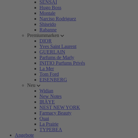
SENSAI
Hugo Boss
Montale
Narciso Rodriguez
Shiseido
Rabanne
Premiummarken
DIOR
Yves Saint Laurent
GUERLAIN
Parfums de Marly
INITIO Parfums Privés
La Mer
Tom Ford
EISENBERG
Neu
Widian
New Notes
IRÄYE
NEST NEW YORK
Farmacy Beauty
Ouai
La Prairie
TYPEBEA
Angebote