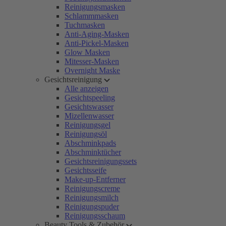
Reinigungsmasken
Schlammmasken
Tuchmasken
Anti-Aging-Masken
Anti-Pickel-Masken
Glow Masken
Mitesser-Masken
Overnight Maske
Gesichtsreinigung
Alle anzeigen
Gesichtspeeling
Gesichtswasser
Mizellenwasser
Reinigungsgel
Reinigungsöl
Abschminkpads
Abschminktücher
Gesichtsreinigungssets
Gesichtsseife
Make-up-Entferner
Reinigungscreme
Reinigungsmilch
Reinigungspuder
Reinigungsschaum
Beauty Tools & Zubehör