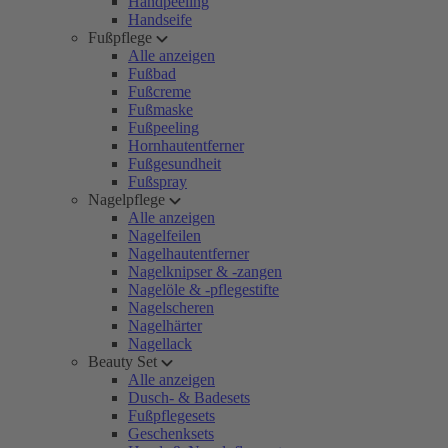
Handpeeling
Handseife
Fußpflege
Alle anzeigen
Fußbad
Fußcreme
Fußmaske
Fußpeeling
Hornhautentferner
Fußgesundheit
Fußspray
Nagelpflege
Alle anzeigen
Nagelfeilen
Nagelhautentferner
Nagelknipser & -zangen
Nagelöle & -pflegestifte
Nagelscheren
Nagelhärter
Nagellack
Beauty Set
Alle anzeigen
Dusch- & Badesets
Fußpflegesets
Geschenksets