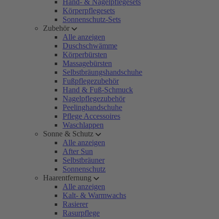
Hand- & Nagelpflegesets
Körperpflegesets
Sonnenschutz-Sets
Zubehör
Alle anzeigen
Duschschwämme
Körperbürsten
Massagebürsten
Selbstbräungshandschuhe
Fußpflegezubehör
Hand & Fuß-Schmuck
Nagelpflegezubehör
Peelinghandschuhe
Pflege Accessoires
Waschlappen
Sonne & Schutz
Alle anzeigen
After Sun
Selbstbräuner
Sonnenschutz
Haarentfernung
Alle anzeigen
Kalt- & Warmwachs
Rasierer
Rasurpflege