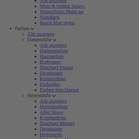
Alle anzeigen
Mists & Setting Sprays
Wasserfestes Make-up
Nagellack
Beach Hair stylen
Parfum
Alle anzeigen
Damendüfte
Alle anzeigen
Damenparfum
Haarparfum
Bodyspray
Duschgel Frauen
Deodorants
Körperpflege
Duftseifen
Parfum Sets Damen
Herrendüfte
Alle anzeigen
Herrenparfum
After Shave
Körperpflege
Duschgel Männer
Deodorants
Herrenseife