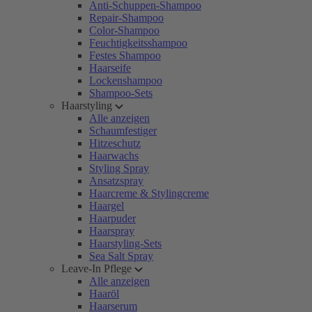
Anti-Schuppen-Shampoo
Repair-Shampoo
Color-Shampoo
Feuchtigkeitsshampoo
Festes Shampoo
Haarseife
Lockenshampoo
Shampoo-Sets
Haarstyling
Alle anzeigen
Schaumfestiger
Hitzeschutz
Haarwachs
Styling Spray
Ansatzspray
Haarcreme & Stylingcreme
Haargel
Haarpuder
Haarspray
Haarstyling-Sets
Sea Salt Spray
Leave-In Pflege
Alle anzeigen
Haaröl
Haarserum