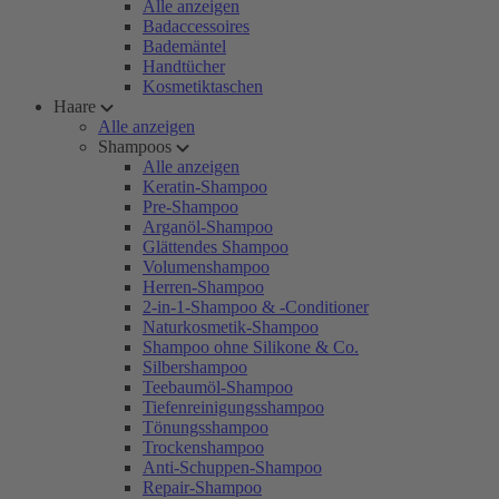
Alle anzeigen
Badaccessoires
Bademäntel
Handtücher
Kosmetiktaschen
Haare
Alle anzeigen
Shampoos
Alle anzeigen
Keratin-Shampoo
Pre-Shampoo
Arganöl-Shampoo
Glättendes Shampoo
Volumenshampoo
Herren-Shampoo
2-in-1-Shampoo & -Conditioner
Naturkosmetik-Shampoo
Shampoo ohne Silikone & Co.
Silbershampoo
Teebaumöl-Shampoo
Tiefenreinigungsshampoo
Tönungsshampoo
Trockenshampoo
Anti-Schuppen-Shampoo
Repair-Shampoo