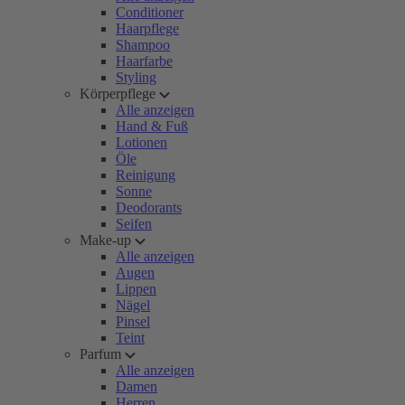
Conditioner
Haarpflege
Shampoo
Haarfarbe
Styling
Körperpflege
Alle anzeigen
Hand & Fuß
Lotionen
Öle
Reinigung
Sonne
Deodorants
Seifen
Make-up
Alle anzeigen
Augen
Lippen
Nägel
Pinsel
Teint
Parfum
Alle anzeigen
Damen
Herren