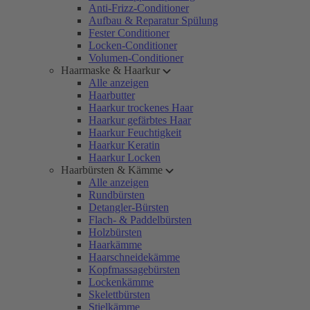
Anti-Frizz-Conditioner
Aufbau & Reparatur Spülung
Fester Conditioner
Locken-Conditioner
Volumen-Conditioner
Haarmaske & Haarkur
Alle anzeigen
Haarbutter
Haarkur trockenes Haar
Haarkur gefärbtes Haar
Haarkur Feuchtigkeit
Haarkur Keratin
Haarkur Locken
Haarbürsten & Kämme
Alle anzeigen
Rundbürsten
Detangler-Bürsten
Flach- & Paddelbürsten
Holzbürsten
Haarkämme
Haarschneidekämme
Kopfmassagebürsten
Lockenkämme
Skelettbürsten
Stielkämme