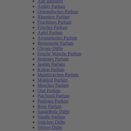
Alle anzeigen
Amber Parfum
Orientalisches Parfum
Blumiges Parfum
Fruchtiges Parfum
Frisches Parfum
Apfel Parfum
Aromatisches Parfum
Bergamotte Parfum
Chypre Düfte
Frische Wäsche Parfum
Holziges Parfum
Jasmin Parfum
Kokos Parfum
Maiglöckchen Parfum
Molekül Parfum
Moschus Parfum
Oud Parfum
Patchouli Parfum
Pudriges Parfum
Rose Parfum
Sandelholz Düfte
Vanille Parfum
Veilchen Düfte
Vetiver Düfte