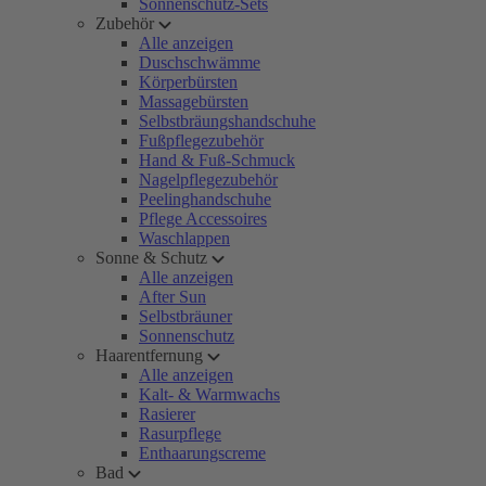
Sonnenschutz-Sets
Zubehör
Alle anzeigen
Duschschwämme
Körperbürsten
Massagebürsten
Selbstbräungshandschuhe
Fußpflegezubehör
Hand & Fuß-Schmuck
Nagelpflegezubehör
Peelinghandschuhe
Pflege Accessoires
Waschlappen
Sonne & Schutz
Alle anzeigen
After Sun
Selbstbräuner
Sonnenschutz
Haarentfernung
Alle anzeigen
Kalt- & Warmwachs
Rasierer
Rasurpflege
Enthaarungscreme
Bad