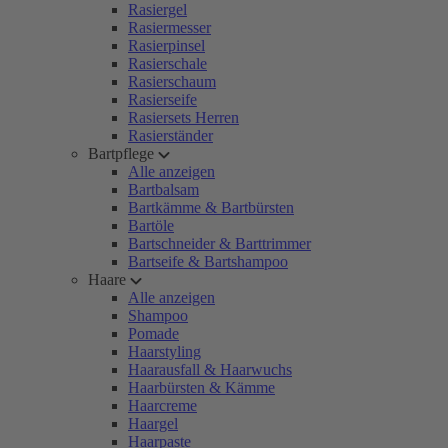
Rasiergel
Rasiermesser
Rasierpinsel
Rasierschale
Rasierschaum
Rasierseife
Rasiersets Herren
Rasierständer
Bartpflege
Alle anzeigen
Bartbalsam
Bartkämme & Bartbürsten
Bartöle
Bartschneider & Barttrimmer
Bartseife & Bartshampoo
Haare
Alle anzeigen
Shampoo
Pomade
Haarstyling
Haarausfall & Haarwuchs
Haarbürsten & Kämme
Haarcreme
Haargel
Haarpaste