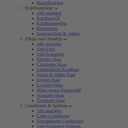
Haarpflegesets
Kopfhautpflege
Alle anzeigen
Kopfhaut-Öl
Kopfhautpeeling
Haarwasser
Sonnenschutz & -pflege
Pflege nach Haartyp
Alle anzeigen
Anti-Frizz
Anti-Schuppen
Blondes Haar
Coloriertes Haar
Empfindliche Kopfhaut
Feines & glattes Haar
Fettiges Haar
Lockiges Haar
Mittel gegen Haarausfall
Normales Haar
Trockenes Haar
Conditioner & Spülung
Alle anzeigen
Color-Conditioner
Feuchtigkeits-Conditioner
Anti-Schuppen-Spülung