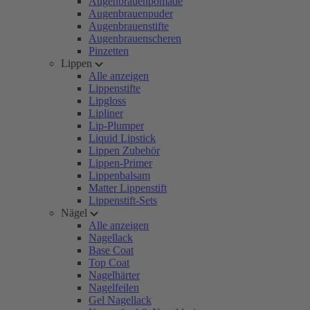
Augenbrauenpomade
Augenbrauenpuder
Augenbrauenstifte
Augenbrauenscheren
Pinzetten
Lippen
Alle anzeigen
Lippenstifte
Lipgloss
Lipliner
Lip-Plumper
Liquid Lipstick
Lippen Zubehör
Lippen-Primer
Lippenbalsam
Matter Lippenstift
Lippenstift-Sets
Nägel
Alle anzeigen
Nagellack
Base Coat
Top Coat
Nagelhärter
Nagelfeilen
Gel Nagellack