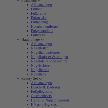
Fußpflege
Alle anzeigen
Fußbad
Fußcreme
Fußmaske
Fußpeeling
Hornhautentferner
Fußgesundheit
Fußspray
Nagelpflege
Alle anzeigen
Nagelfeilen
Nagelhautentferner
Nagelknipser & -zangen
Nagelöle & -pflegestifte
Nagelscheren
Nagelhärter
Nagellack
Beauty Set
Alle anzeigen
Dusch- & Badesets
Fußpflegesets
Geschenksets
Hand- & Nagelpflegesets
Körperpflegesets