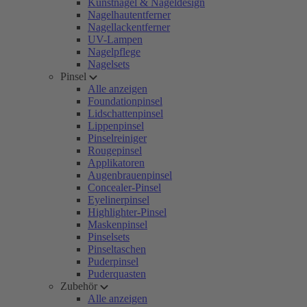
Kunstnägel & Nageldesign
Nagelhautentferner
Nagellackentferner
UV-Lampen
Nagelpflege
Nagelsets
Pinsel
Alle anzeigen
Foundationpinsel
Lidschattenpinsel
Lippenpinsel
Pinselreiniger
Rougepinsel
Applikatoren
Augenbrauenpinsel
Concealer-Pinsel
Eyelinerpinsel
Highlighter-Pinsel
Maskenpinsel
Pinselsets
Pinseltaschen
Puderpinsel
Puderquasten
Zubehör
Alle anzeigen