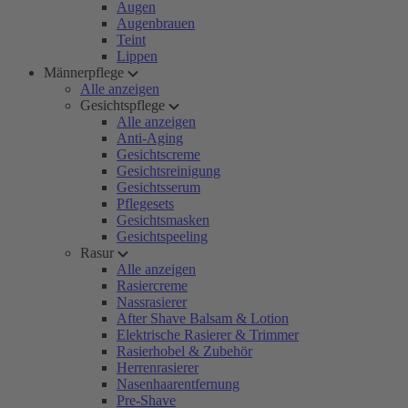
Augen
Augenbrauen
Teint
Lippen
Männerpflege
Alle anzeigen
Gesichtspflege
Alle anzeigen
Anti-Aging
Gesichtscreme
Gesichtsreinigung
Gesichtsserum
Pflegesets
Gesichtsmasken
Gesichtspeeling
Rasur
Alle anzeigen
Rasiercreme
Nassrasierer
After Shave Balsam & Lotion
Elektrische Rasierer & Trimmer
Rasierhobel & Zubehör
Herrenrasierer
Nasenhaarentfernung
Pre-Shave