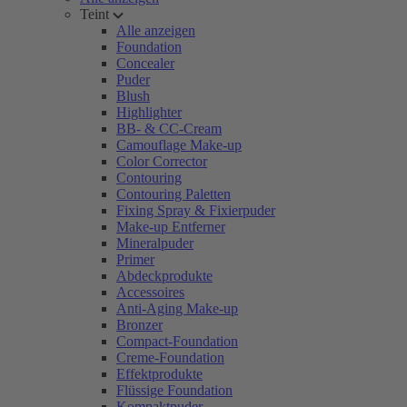
Teint
Alle anzeigen
Foundation
Concealer
Puder
Blush
Highlighter
BB- & CC-Cream
Camouflage Make-up
Color Corrector
Contouring
Contouring Paletten
Fixing Spray & Fixierpuder
Make-up Entferner
Mineralpuder
Primer
Abdeckprodukte
Accessoires
Anti-Aging Make-up
Bronzer
Compact-Foundation
Creme-Foundation
Effektprodukte
Flüssige Foundation
Kompaktpuder