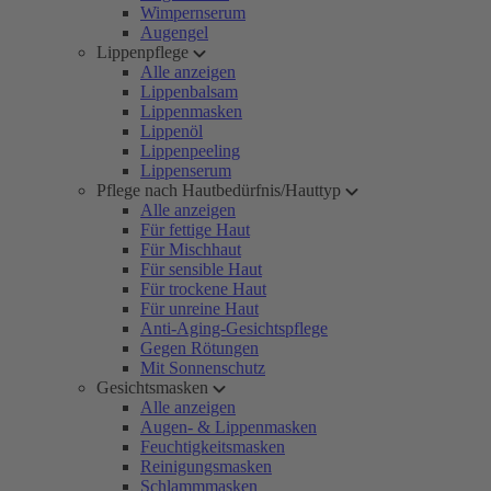
Wimpernserum
Augengel
Lippenpflege
Alle anzeigen
Lippenbalsam
Lippenmasken
Lippenöl
Lippenpeeling
Lippenserum
Pflege nach Hautbedürfnis/Hauttyp
Alle anzeigen
Für fettige Haut
Für Mischhaut
Für sensible Haut
Für trockene Haut
Für unreine Haut
Anti-Aging-Gesichtspflege
Gegen Rötungen
Mit Sonnenschutz
Gesichtsmasken
Alle anzeigen
Augen- & Lippenmasken
Feuchtigkeitsmasken
Reinigungsmasken
Schlammmasken