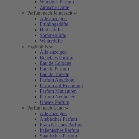
Würziges Parfum
Zitrische Düfte
Parfum nach Jahreszeit
Alle anzeigen
Frühlingsdüfte
Herbstdüfte
Sommerdüfte
Winterdüfte
Highlights
Alle anzeigen
Beliebtes Parfum
Eau de Cologne
Eau de Parfum
Eau de Toilette
Parfum Angebote
Parfum auf Rechnung
Parfum Miniaturen
Parfum Neuheiten
Unisex Parfum
Parfum nach Land
Alle anzeigen
Arabisches Parfum
Französisches Parfum
Italienisches Parfum
Spanisches Parfum