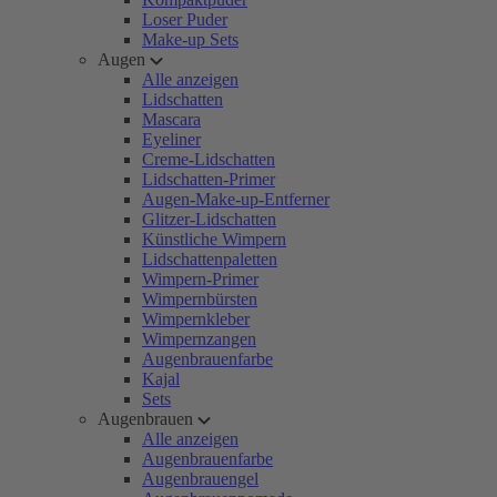
Loser Puder
Make-up Sets
Augen
Alle anzeigen
Lidschatten
Mascara
Eyeliner
Creme-Lidschatten
Lidschatten-Primer
Augen-Make-up-Entferner
Glitzer-Lidschatten
Künstliche Wimpern
Lidschattenpaletten
Wimpern-Primer
Wimpernbürsten
Wimpernkleber
Wimpernzangen
Augenbrauenfarbe
Kajal
Sets
Augenbrauen
Alle anzeigen
Augenbrauenfarbe
Augenbrauengel