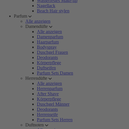
Wasserfestes Make-up
Nagellack
Beach Hair stylen
Parfum
Alle anzeigen
Damendüfte
Alle anzeigen
Damenparfum
Haarparfum
Bodyspray
Duschgel Frauen
Deodorants
Körperpflege
Duftseifen
Parfum Sets Damen
Herrendüfte
Alle anzeigen
Herrenparfum
After Shave
Körperpflege
Duschgel Männer
Deodorants
Herrenseife
Parfum Sets Herren
Duftnoten