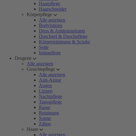
Haarpflege
Haarschneider
Körperpflege
Alle anzeigen
Bodylotions
Deos & Antitranspirants
Duschgel & Duschpflege
Körperreinigung & Scrubs
Seife
Intimpflege
Drogerie
Alle anzeigen
Gesichtspflege
Alle anzeigen
Anti-Aging
Augen
Lippen
Nachtpflege
Tagespflege
Rasur
Reinigung
Sonne
Zähne
Haare
Alle anzeigen