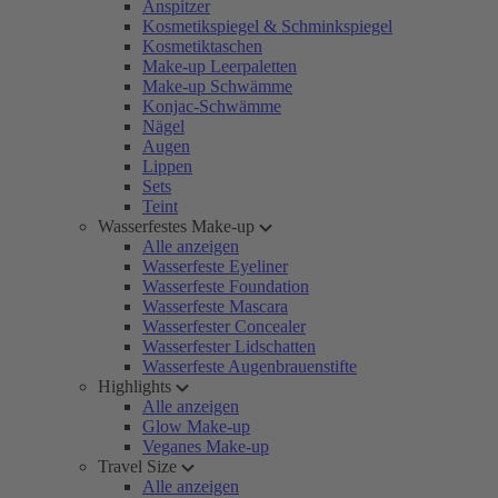
Anspitzer
Kosmetikspiegel & Schminkspiegel
Kosmetiktaschen
Make-up Leerpaletten
Make-up Schwämme
Konjac-Schwämme
Nägel
Augen
Lippen
Sets
Teint
Wasserfestes Make-up
Alle anzeigen
Wasserfeste Eyeliner
Wasserfeste Foundation
Wasserfeste Mascara
Wasserfester Concealer
Wasserfester Lidschatten
Wasserfeste Augenbrauenstifte
Highlights
Alle anzeigen
Glow Make-up
Veganes Make-up
Travel Size
Alle anzeigen