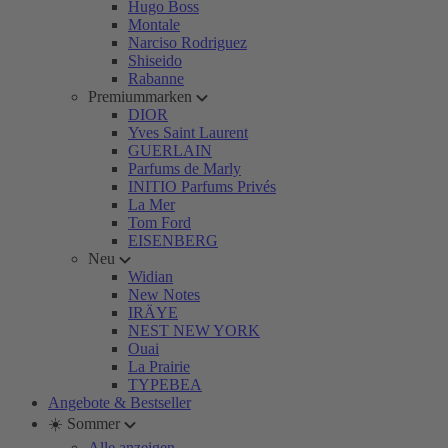
Hugo Boss
Montale
Narciso Rodriguez
Shiseido
Rabanne
Premiummarken
DIOR
Yves Saint Laurent
GUERLAIN
Parfums de Marly
INITIO Parfums Privés
La Mer
Tom Ford
EISENBERG
Neu
Widian
New Notes
IRÄYE
NEST NEW YORK
Ouai
La Prairie
TYPEBEA
Angebote & Bestseller
☀️ Sommer
Alle anzeigen