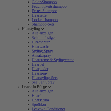
Color-Shampoo
Feuchtigkeitsshampoo
Festes Shampoo
Haarseife
Lockenshampoo
Shampoo-Sets
Haarstyling
Alle anzeigen
Schaumfestiger
Hitzeschutz
Haarwachs
Styling Spray
Ansatzspray
Haarcreme & Stylingcreme
Haargel
Haarpuder
Haarspray
Haarstyling-Sets
Sea Salt Spray
Leave-In Pflege
Alle anzeigen
Haaröl
Haarserum
Sprühkur
Leave-in Conditioner