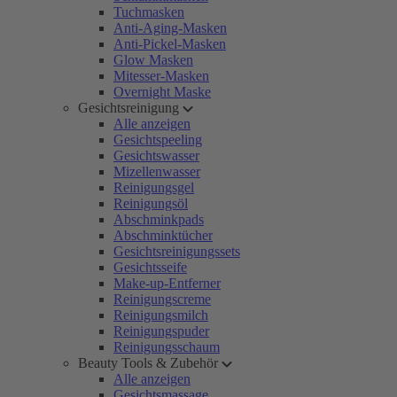
Tuchmasken
Anti-Aging-Masken
Anti-Pickel-Masken
Glow Masken
Mitesser-Masken
Overnight Maske
Gesichtsreinigung
Alle anzeigen
Gesichtspeeling
Gesichtswasser
Mizellenwasser
Reinigungsgel
Reinigungsöl
Abschminkpads
Abschminktücher
Gesichtsreinigungssets
Gesichtsseife
Make-up-Entferner
Reinigungscreme
Reinigungsmilch
Reinigungspuder
Reinigungsschaum
Beauty Tools & Zubehör
Alle anzeigen
Gesichtsmassage