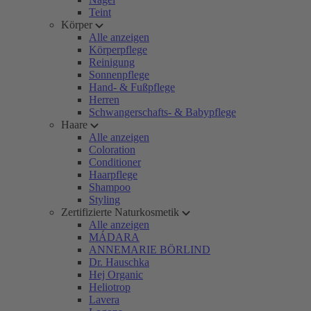
Teint
Körper
Alle anzeigen
Körperpflege
Reinigung
Sonnenpflege
Hand- & Fußpflege
Herren
Schwangerschafts- & Babypflege
Haare
Alle anzeigen
Coloration
Conditioner
Haarpflege
Shampoo
Styling
Zertifizierte Naturkosmetik
Alle anzeigen
MÁDARA
ANNEMARIE BÖRLIND
Dr. Hauschka
Hej Organic
Heliotrop
Lavera