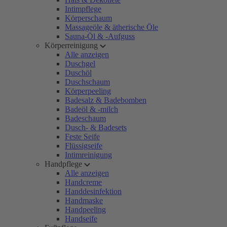
Intimpflege
Körperschaum
Massageöle & ätherische Öle
Sauna-Öl & -Aufguss
Körperreinigung
Alle anzeigen
Duschgel
Duschöl
Duschschaum
Körperpeeling
Badesalz & Badebomben
Badeöl & -milch
Badeschaum
Dusch- & Badesets
Feste Seife
Flüssigseife
Intimreinigung
Handpflege
Alle anzeigen
Handcreme
Handdesinfektion
Handmaske
Handpeeling
Handseife