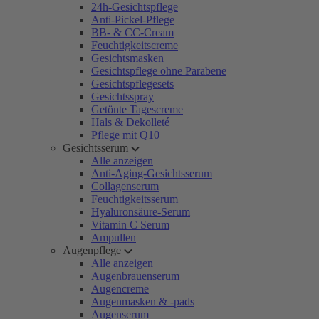
24h-Gesichtspflege
Anti-Pickel-Pflege
BB- & CC-Cream
Feuchtigkeitscreme
Gesichtsmasken
Gesichtspflege ohne Parabene
Gesichtspflegesets
Gesichtsspray
Getönte Tagescreme
Hals & Dekolleté
Pflege mit Q10
Gesichtsserum
Alle anzeigen
Anti-Aging-Gesichtsserum
Collagenserum
Feuchtigkeitsserum
Hyaluronsäure-Serum
Vitamin C Serum
Ampullen
Augenpflege
Alle anzeigen
Augenbrauenserum
Augencreme
Augenmasken & -pads
Augenserum