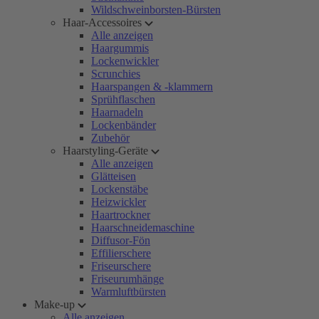
Wildschweinborsten-Bürsten
Haar-Accessoires
Alle anzeigen
Haargummis
Lockenwickler
Scrunchies
Haarspangen & -klammern
Sprühflaschen
Haarnadeln
Lockenbänder
Zubehör
Haarstyling-Geräte
Alle anzeigen
Glätteisen
Lockenstäbe
Heizwickler
Haartrockner
Haarschneidemaschine
Diffusor-Fön
Effilierschere
Friseurschere
Friseurumhänge
Warmluftbürsten
Make-up
Alle anzeigen