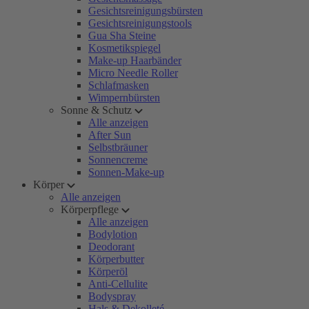
Gesichtsreinigungsbürsten
Gesichtsreinigungstools
Gua Sha Steine
Kosmetikspiegel
Make-up Haarbänder
Micro Needle Roller
Schlafmasken
Wimpernbürsten
Sonne & Schutz
Alle anzeigen
After Sun
Selbstbräuner
Sonnencreme
Sonnen-Make-up
Körper
Alle anzeigen
Körperpflege
Alle anzeigen
Bodylotion
Deodorant
Körperbutter
Körperöl
Anti-Cellulite
Bodyspray
Hals & Dekolleté