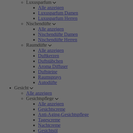
Luxusparfum
Alle anzeigen
Luxusparfum Damen
Luxusparfum Herren
Nischendüfte
Alle anzeigen
Nischendüfte Damen
Nischendüfte Herren
Raumdüfte
Alle anzeigen
Duftkerzen
Duftstäbchen
Aroma Diffuser
Duftsteine
Raumsprays
Autodüfte
Gesicht
Alle anzeigen
Gesichtspflege
Alle anzeigen
Gesichtscreme
Anti-Aging-Gesichtspflege
Tagescreme
Nachtcreme
Gesichtsöl