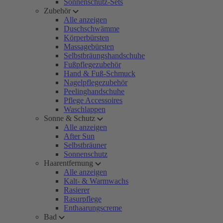
Sonnenschutz-Sets
Zubehör
Alle anzeigen
Duschschwämme
Körperbürsten
Massagebürsten
Selbstbräungshandschuhe
Fußpflegezubehör
Hand & Fuß-Schmuck
Nagelpflegezubehör
Peelinghandschuhe
Pflege Accessoires
Waschlappen
Sonne & Schutz
Alle anzeigen
After Sun
Selbstbräuner
Sonnenschutz
Haarentfernung
Alle anzeigen
Kalt- & Warmwachs
Rasierer
Rasurpflege
Enthaarungscreme
Bad