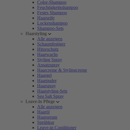
Color-Shampoo
Feuchtigkeitsshampoo
Festes Shampoo
Haarseife
Lockenshampoo
Shampoo-Sets
Haarstyling
Alle anzeigen
Schaumfestiger
Hitzeschutz
Haarwachs
Styling Spray
Ansatzspray
Haarcreme & Stylingcreme
Haargel
Haarpuder
Haarspray
Haarstyling-Sets
Sea Salt Spray
Leave-In Pflege
Alle anzeigen
Haaröl
Haarserum
Sprühkur
Leave-in Conditioner