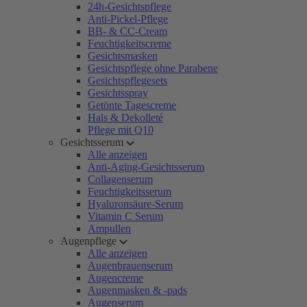
24h-Gesichtspflege
Anti-Pickel-Pflege
BB- & CC-Cream
Feuchtigkeitscreme
Gesichtsmasken
Gesichtspflege ohne Parabene
Gesichtspflegesets
Gesichtsspray
Getönte Tagescreme
Hals & Dekolleté
Pflege mit Q10
Gesichtsserum
Alle anzeigen
Anti-Aging-Gesichtsserum
Collagenserum
Feuchtigkeitsserum
Hyaluronsäure-Serum
Vitamin C Serum
Ampullen
Augenpflege
Alle anzeigen
Augenbrauenserum
Augencreme
Augenmasken & -pads
Augenserum