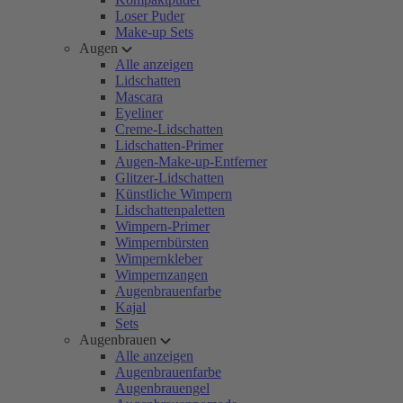
Loser Puder
Make-up Sets
Augen
Alle anzeigen
Lidschatten
Mascara
Eyeliner
Creme-Lidschatten
Lidschatten-Primer
Augen-Make-up-Entferner
Glitzer-Lidschatten
Künstliche Wimpern
Lidschattenpaletten
Wimpern-Primer
Wimpernbürsten
Wimpernkleber
Wimpernzangen
Augenbrauenfarbe
Kajal
Sets
Augenbrauen
Alle anzeigen
Augenbrauenfarbe
Augenbrauengel