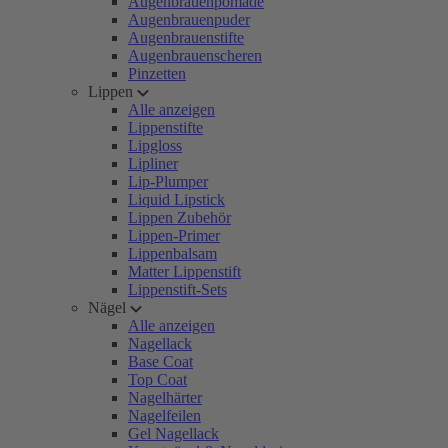
Augenbrauenpomade
Augenbrauenpuder
Augenbrauenstifte
Augenbrauenscheren
Pinzetten
Lippen
Alle anzeigen
Lippenstifte
Lipgloss
Lipliner
Lip-Plumper
Liquid Lipstick
Lippen Zubehör
Lippen-Primer
Lippenbalsam
Matter Lippenstift
Lippenstift-Sets
Nägel
Alle anzeigen
Nagellack
Base Coat
Top Coat
Nagelhärter
Nagelfeilen
Gel Nagellack