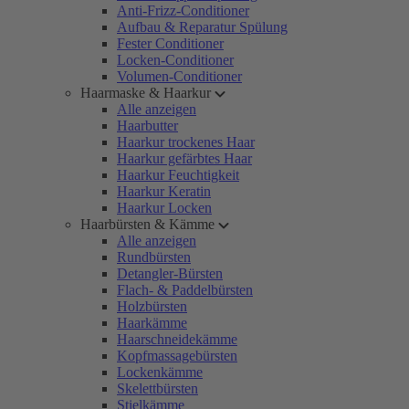
Anti-Frizz-Conditioner
Aufbau & Reparatur Spülung
Fester Conditioner
Locken-Conditioner
Volumen-Conditioner
Haarmaske & Haarkur
Alle anzeigen
Haarbutter
Haarkur trockenes Haar
Haarkur gefärbtes Haar
Haarkur Feuchtigkeit
Haarkur Keratin
Haarkur Locken
Haarbürsten & Kämme
Alle anzeigen
Rundbürsten
Detangler-Bürsten
Flach- & Paddelbürsten
Holzbürsten
Haarkämme
Haarschneidekämme
Kopfmassagebürsten
Lockenkämme
Skelettbürsten
Stielkämme