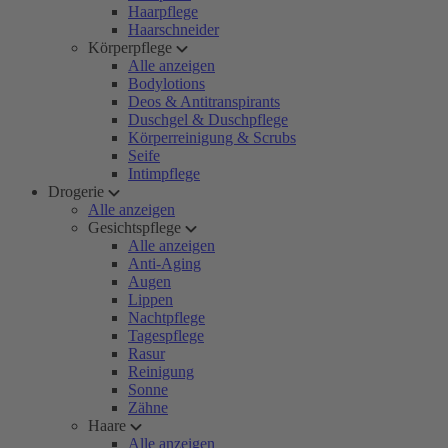
Haarpflege
Haarschneider
Körperpflege
Alle anzeigen
Bodylotions
Deos & Antitranspirants
Duschgel & Duschpflege
Körperreinigung & Scrubs
Seife
Intimpflege
Drogerie
Alle anzeigen
Gesichtspflege
Alle anzeigen
Anti-Aging
Augen
Lippen
Nachtpflege
Tagespflege
Rasur
Reinigung
Sonne
Zähne
Haare
Alle anzeigen