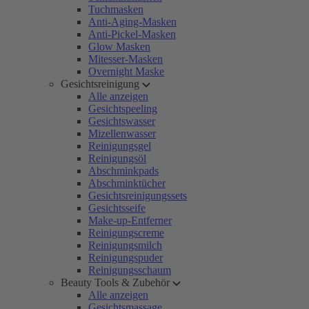
Tuchmasken
Anti-Aging-Masken
Anti-Pickel-Masken
Glow Masken
Mitesser-Masken
Overnight Maske
Gesichtsreinigung
Alle anzeigen
Gesichtspeeling
Gesichtswasser
Mizellenwasser
Reinigungsgel
Reinigungsöl
Abschminkpads
Abschminktücher
Gesichtsreinigungssets
Gesichtsseife
Make-up-Entferner
Reinigungscreme
Reinigungsmilch
Reinigungspuder
Reinigungsschaum
Beauty Tools & Zubehör
Alle anzeigen
Gesichtsmassage