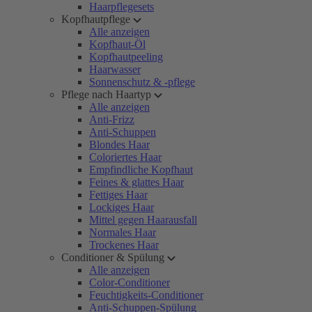
Haarpflegesets
Kopfhautpflege
Alle anzeigen
Kopfhaut-Öl
Kopfhautpeeling
Haarwasser
Sonnenschutz & -pflege
Pflege nach Haartyp
Alle anzeigen
Anti-Frizz
Anti-Schuppen
Blondes Haar
Coloriertes Haar
Empfindliche Kopfhaut
Feines & glattes Haar
Fettiges Haar
Lockiges Haar
Mittel gegen Haarausfall
Normales Haar
Trockenes Haar
Conditioner & Spülung
Alle anzeigen
Color-Conditioner
Feuchtigkeits-Conditioner
Anti-Schuppen-Spülung