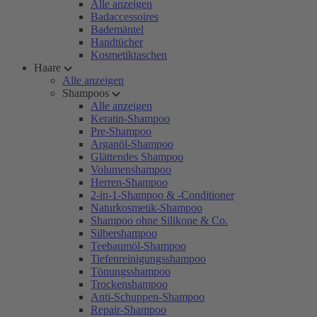
Alle anzeigen
Badaccessoires
Bademäntel
Handtücher
Kosmetiktaschen
Haare
Alle anzeigen
Shampoos
Alle anzeigen
Keratin-Shampoo
Pre-Shampoo
Arganöl-Shampoo
Glättendes Shampoo
Volumenshampoo
Herren-Shampoo
2-in-1-Shampoo & -Conditioner
Naturkosmetik-Shampoo
Shampoo ohne Silikone & Co.
Silbershampoo
Teebaumöl-Shampoo
Tiefenreinigungsshampoo
Tönungsshampoo
Trockenshampoo
Anti-Schuppen-Shampoo
Repair-Shampoo