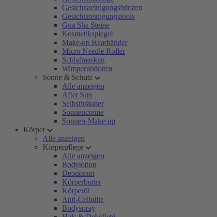
Gesichtsreinigungsbürsten
Gesichtsreinigungstools
Gua Sha Steine
Kosmetikspiegel
Make-up Haarbänder
Micro Needle Roller
Schlafmasken
Wimpernbürsten
Sonne & Schutz
Alle anzeigen
After Sun
Selbstbräuner
Sonnencreme
Sonnen-Make-up
Körper
Alle anzeigen
Körperpflege
Alle anzeigen
Bodylotion
Deodorant
Körperbutter
Körperöl
Anti-Cellulite
Bodyspray
Hals & Dekolleté