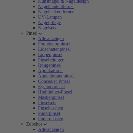
Kunstnägel & Nageldesign
Nagelhautentferner
Nagellackentferner
UV-Lampen
Nagelpflege
Nagelsets
Pinsel
Alle anzeigen
Foundationpinsel
Lidschattenpinsel
Lippenpinsel
Pinselreiniger
Rougepinsel
Applikatoren
Augenbrauenpinsel
Concealer-Pinsel
Eyelinerpinsel
Highlighter-Pinsel
Maskenpinsel
Pinselsets
Pinseltaschen
Puderpinsel
Puderquasten
Zubehör
Alle anzeigen