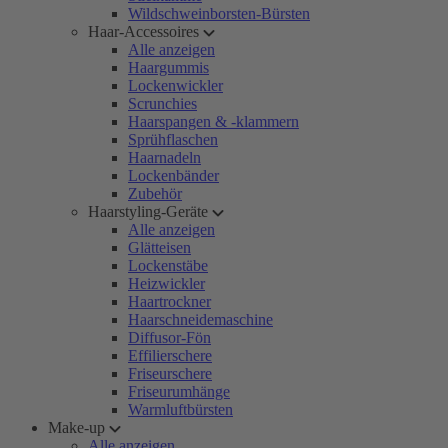
Wildschweinborsten-Bürsten
Haar-Accessoires
Alle anzeigen
Haargummis
Lockenwickler
Scrunchies
Haarspangen & -klammern
Sprühflaschen
Haarnadeln
Lockenbänder
Zubehör
Haarstyling-Geräte
Alle anzeigen
Glätteisen
Lockenstäbe
Heizwickler
Haartrockner
Haarschneidemaschine
Diffusor-Fön
Effilierschere
Friseurschere
Friseurumhänge
Warmluftbürsten
Make-up
Alle anzeigen