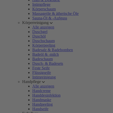
Intimpflege
Körperschaum
Massageöle & ätherische Öle
Sauna-Öl & -Aufguss
Körperreinigung
Alle anzeigen
Duschgel
Duschöl
Duschschaum
Körperpeeling
Badesalz & Badebomben
Badeöl & -milch
Badeschaum
Dusch- & Badesets
Feste Seife
Flüssigseife
Intimreinigung
Handpflege
Alle anzeigen
Handcreme
Handdesinfektion
Handmaske
Handpeeling
Handseife