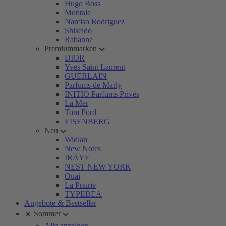
Hugo Boss
Montale
Narciso Rodriguez
Shiseido
Rabanne
Premiummarken
DIOR
Yves Saint Laurent
GUERLAIN
Parfums de Marly
INITIO Parfums Privés
La Mer
Tom Ford
EISENBERG
Neu
Widian
New Notes
IRÄYE
NEST NEW YORK
Ouai
La Prairie
TYPEBEA
Angebote & Bestseller
☀️ Sommer
Alle anzeigen