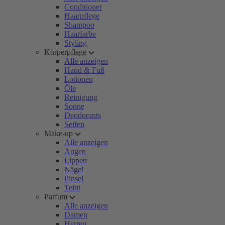
Conditioner
Haarpflege
Shampoo
Haarfarbe
Styling
Körperpflege
Alle anzeigen
Hand & Fuß
Lotionen
Öle
Reinigung
Sonne
Deodorants
Seifen
Make-up
Alle anzeigen
Augen
Lippen
Nägel
Pinsel
Teint
Parfum
Alle anzeigen
Damen
Herren