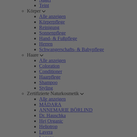
Teint
Körper
Alle anzeigen
Körperpflege
Reinigung
Sonnenpflege
Hand- & Fußpflege
Herren
Schwangerschafts- & Babypflege
Haare
Alle anzeigen
Coloration
Conditioner
Haarpflege
Shampoo
Styling
Zertifizierte Naturkosmetik
Alle anzeigen
MÁDARA
ANNEMARIE BÖRLIND
Dr. Hauschka
Hej Organic
Heliotrop
Lavera