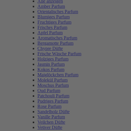
Alle anzeigen
Amber Parfum
Orientalisches Parfum
Blumiges Parfum
Fruchtiges Parfum
Frisches Parfum
Apfel Parfum
Aromatisches Parfum
Bergamotte Parfum
Chypre Düfte
Frische Wäsche Parfum
Holziges Parfum
Jasmin Parfum
Kokos Parfum
Maiglöckchen Parfum
Molekül Parfum
Moschus Parfum
Oud Parfum
Patchouli Parfum
Pudriges Parfum
Rose Parfum
Sandelholz Düfte
Vanille Parfum
Veilchen Düfte
Vetiver Düfte