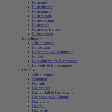
Rasiergel
Rasiermesser
Rasierpinsel
Rasierschale
Rasierschaum
Rasierseife
Rasiersets Herren
Rasierständer
Bartpflege
Alle anzeigen
Bartbalsam
Bartkämme & Bartbürsten
Bartöle
Bartschneider & Barttrimmer
Bartseife & Bartshampoo
Haare
Alle anzeigen
Shampoo
Pomade
Haarstyling
Haarausfall & Haarwuchs
Haarbürsten & Kämme
Haarcreme
Haargel
Haarpaste