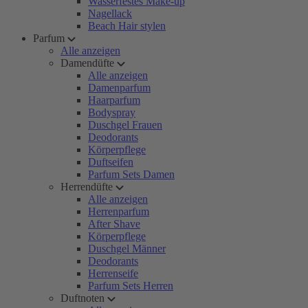
Wasserfestes Make-up
Nagellack
Beach Hair stylen
Parfum
Alle anzeigen
Damendüfte
Alle anzeigen
Damenparfum
Haarparfum
Bodyspray
Duschgel Frauen
Deodorants
Körperpflege
Duftseifen
Parfum Sets Damen
Herrendüfte
Alle anzeigen
Herrenparfum
After Shave
Körperpflege
Duschgel Männer
Deodorants
Herrenseife
Parfum Sets Herren
Duftnoten