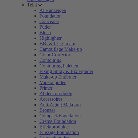
Teint
Alle anzeigen
Foundation
Concealer
Puder
Blush
Highlighter
BB- & CC-Cream
Camouflage Make-up
Color Corrector
Contouring
Contouring Paletten
Fixing Spray & Fixierpuder
Make-up Entferner
Mineralpuder
Primer
Abdeckprodukte
Accessoires
Anti-Aging Make-up
Bronzer
Compact-Foundation
Creme-Foundation
Effektprodukte
Flüssige Foundation
Kompaktpuder