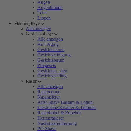
Augen
Augenbrauen
Teint
Lippen
Männerpflege
Alle anzeigen
Gesichtspflege
Alle anzeigen
Anti-Aging
Gesichtscreme
Gesichtsreinigung
Gesichtsserum
Pflegesets
Gesichtsmasken
Gesichtspeeling
Rasur
Alle anzeigen
Rasiercreme
Nassrasierer
After Shave Balsam & Lotion
Elektrische Rasierer & Trimmer
Rasierhobel & Zubehör
Herrenrasierer
Nasenhaarentfernung
Pre-Shave