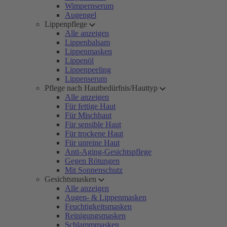
Wimpernserum
Augengel
Lippenpflege
Alle anzeigen
Lippenbalsam
Lippenmasken
Lippenöl
Lippenpeeling
Lippenserum
Pflege nach Hautbedürfnis/Hauttyp
Alle anzeigen
Für fettige Haut
Für Mischhaut
Für sensible Haut
Für trockene Haut
Für unreine Haut
Anti-Aging-Gesichtspflege
Gegen Rötungen
Mit Sonnenschutz
Gesichtsmasken
Alle anzeigen
Augen- & Lippenmasken
Feuchtigkeitsmasken
Reinigungsmasken
Schlammmasken