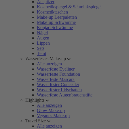
Anspitzer
Kosmetikspiegel & Schminkspiegel
Kosmetiktaschen
Make-up Leerpaletten
Make-up Schwämme
Konjac-Schwämme
Nägel
Augen
Lippen
Sets
Teint
Wasserfestes Make-up
Alle anzeigen
Wasserfeste Eyeliner
Wasserfeste Foundation
Wasserfeste Mascara
Wasserfester Concealer
Wasserfester Lidschatten
Wasserfeste Augenbrauenstifte
Highlights
Alle anzeigen
Glow Make-up
Veganes Make-up
Travel Size
Alle anzeigen