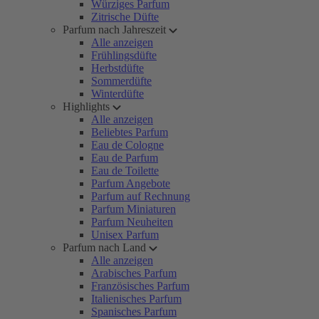
Würziges Parfum
Zitrische Düfte
Parfum nach Jahreszeit
Alle anzeigen
Frühlingsdüfte
Herbstdüfte
Sommerdüfte
Winterdüfte
Highlights
Alle anzeigen
Beliebtes Parfum
Eau de Cologne
Eau de Parfum
Eau de Toilette
Parfum Angebote
Parfum auf Rechnung
Parfum Miniaturen
Parfum Neuheiten
Unisex Parfum
Parfum nach Land
Alle anzeigen
Arabisches Parfum
Französisches Parfum
Italienisches Parfum
Spanisches Parfum