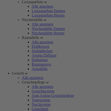
Luxusparfum
Alle anzeigen
Luxusparfum Damen
Luxusparfum Herren
Nischendüfte
Alle anzeigen
Nischendüfte Damen
Nischendüfte Herren
Raumdüfte
Alle anzeigen
Duftkerzen
Duftstäbchen
Aroma Diffuser
Duftsteine
Raumsprays
Autodüfte
Gesicht
Alle anzeigen
Gesichtspflege
Alle anzeigen
Gesichtscreme
Anti-Aging-Gesichtspflege
Tagescreme
Nachtcreme
Gesichtsöl