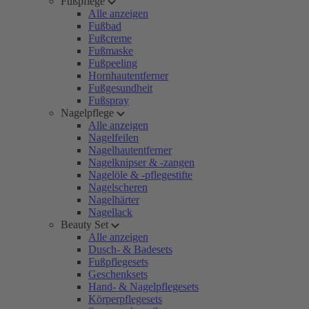
Fußpflege
Alle anzeigen
Fußbad
Fußcreme
Fußmaske
Fußpeeling
Hornhautentferner
Fußgesundheit
Fußspray
Nagelpflege
Alle anzeigen
Nagelfeilen
Nagelhautentferner
Nagelknipser & -zangen
Nagelöle & -pflegestifte
Nagelscheren
Nagelhärter
Nagellack
Beauty Set
Alle anzeigen
Dusch- & Badesets
Fußpflegesets
Geschenksets
Hand- & Nagelpflegesets
Körperpflegesets