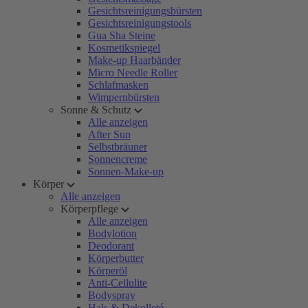
Gesichtsreinigungsbürsten
Gesichtsreinigungstools
Gua Sha Steine
Kosmetikspiegel
Make-up Haarbänder
Micro Needle Roller
Schlafmasken
Wimpernbürsten
Sonne & Schutz
Alle anzeigen
After Sun
Selbstbräuner
Sonnencreme
Sonnen-Make-up
Körper
Alle anzeigen
Körperpflege
Alle anzeigen
Bodylotion
Deodorant
Körperbutter
Körperöl
Anti-Cellulite
Bodyspray
Hals & Dekolleté