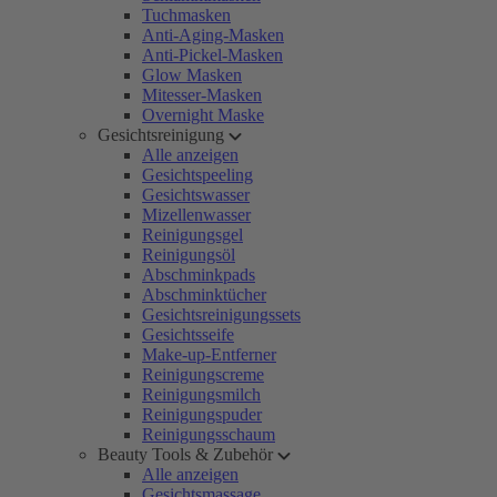
Tuchmasken
Anti-Aging-Masken
Anti-Pickel-Masken
Glow Masken
Mitesser-Masken
Overnight Maske
Gesichtsreinigung
Alle anzeigen
Gesichtspeeling
Gesichtswasser
Mizellenwasser
Reinigungsgel
Reinigungsöl
Abschminkpads
Abschminktücher
Gesichtsreinigungssets
Gesichtsseife
Make-up-Entferner
Reinigungscreme
Reinigungsmilch
Reinigungspuder
Reinigungsschaum
Beauty Tools & Zubehör
Alle anzeigen
Gesichtsmassage