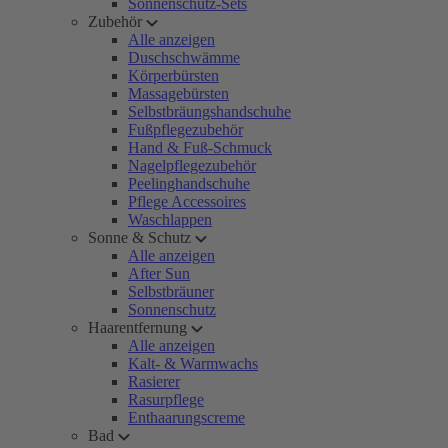
Sonnenschutz-Sets
Zubehör
Alle anzeigen
Duschschwämme
Körperbürsten
Massagebürsten
Selbstbräungshandschuhe
Fußpflegezubehör
Hand & Fuß-Schmuck
Nagelpflegezubehör
Peelinghandschuhe
Pflege Accessoires
Waschlappen
Sonne & Schutz
Alle anzeigen
After Sun
Selbstbräuner
Sonnenschutz
Haarentfernung
Alle anzeigen
Kalt- & Warmwachs
Rasierer
Rasurpflege
Enthaarungscreme
Bad