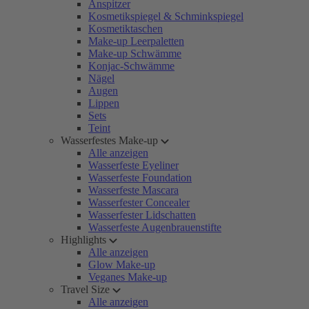
Anspitzer
Kosmetikspiegel & Schminkspiegel
Kosmetiktaschen
Make-up Leerpaletten
Make-up Schwämme
Konjac-Schwämme
Nägel
Augen
Lippen
Sets
Teint
Wasserfestes Make-up
Alle anzeigen
Wasserfeste Eyeliner
Wasserfeste Foundation
Wasserfeste Mascara
Wasserfester Concealer
Wasserfester Lidschatten
Wasserfeste Augenbrauenstifte
Highlights
Alle anzeigen
Glow Make-up
Veganes Make-up
Travel Size
Alle anzeigen