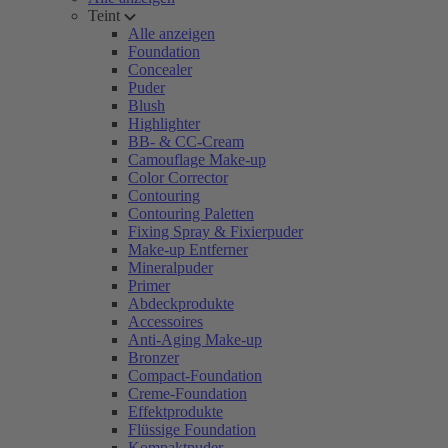
Teint
Alle anzeigen
Foundation
Concealer
Puder
Blush
Highlighter
BB- & CC-Cream
Camouflage Make-up
Color Corrector
Contouring
Contouring Paletten
Fixing Spray & Fixierpuder
Make-up Entferner
Mineralpuder
Primer
Abdeckprodukte
Accessoires
Anti-Aging Make-up
Bronzer
Compact-Foundation
Creme-Foundation
Effektprodukte
Flüssige Foundation
Kompaktpuder