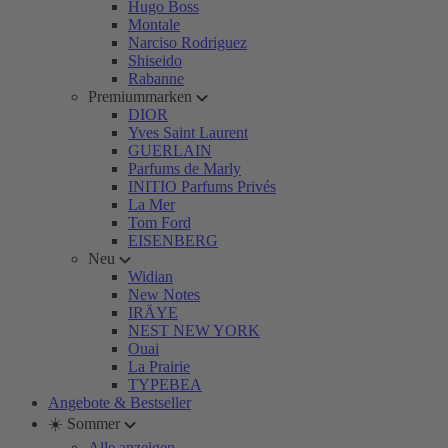
Hugo Boss
Montale
Narciso Rodriguez
Shiseido
Rabanne
Premiummarken
DIOR
Yves Saint Laurent
GUERLAIN
Parfums de Marly
INITIO Parfums Privés
La Mer
Tom Ford
EISENBERG
Neu
Widian
New Notes
IRÄYE
NEST NEW YORK
Ouai
La Prairie
TYPEBEA
Angebote & Bestseller
☀️ Sommer
Alle anzeigen