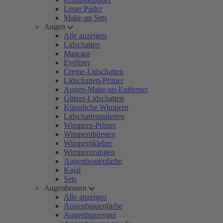
Loser Puder
Make-up Sets
Augen
Alle anzeigen
Lidschatten
Mascara
Eyeliner
Creme-Lidschatten
Lidschatten-Primer
Augen-Make-up-Entferner
Glitzer-Lidschatten
Künstliche Wimpern
Lidschattenpaletten
Wimpern-Primer
Wimpernbürsten
Wimpernkleber
Wimpernzangen
Augenbrauenfarbe
Kajal
Sets
Augenbrauen
Alle anzeigen
Augenbrauenfarbe
Augenbrauengel