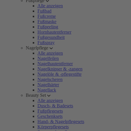
Fußpflege
Alle anzeigen
Fußbad
Fußcreme
Fußmaske
Fußpeeling
Hornhautentferner
Fußgesundheit
Fußspray
Nagelpflege
Alle anzeigen
Nagelfeilen
Nagelhautentferner
Nagelknipser & -zangen
Nagelöle & -pflegestifte
Nagelscheren
Nagelhärter
Nagellack
Beauty Set
Alle anzeigen
Dusch- & Badesets
Fußpflegesets
Geschenksets
Hand- & Nagelpflegesets
Körperpflegesets