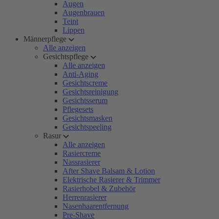
Augen
Augenbrauen
Teint
Lippen
Männerpflege
Alle anzeigen
Gesichtspflege
Alle anzeigen
Anti-Aging
Gesichtscreme
Gesichtsreinigung
Gesichtsserum
Pflegesets
Gesichtsmasken
Gesichtspeeling
Rasur
Alle anzeigen
Rasiercreme
Nassrasierer
After Shave Balsam & Lotion
Elektrische Rasierer & Trimmer
Rasierhobel & Zubehör
Herrenrasierer
Nasenhaarentfernung
Pre-Shave