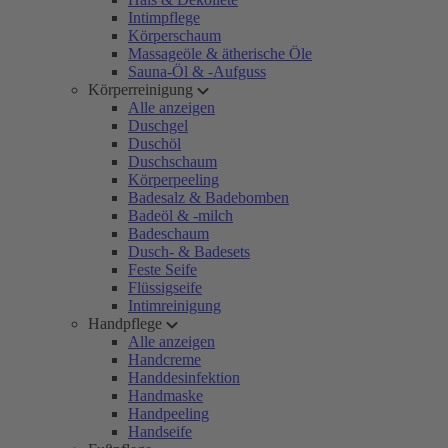
Intimpflege
Körperschaum
Massageöle & ätherische Öle
Sauna-Öl & -Aufguss
Körperreinigung
Alle anzeigen
Duschgel
Duschöl
Duschschaum
Körperpeeling
Badesalz & Badebomben
Badeöl & -milch
Badeschaum
Dusch- & Badesets
Feste Seife
Flüssigseife
Intimreinigung
Handpflege
Alle anzeigen
Handcreme
Handdesinfektion
Handmaske
Handpeeling
Handseife