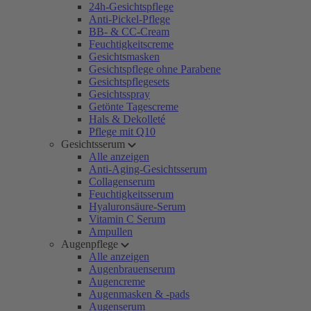
24h-Gesichtspflege
Anti-Pickel-Pflege
BB- & CC-Cream
Feuchtigkeitscreme
Gesichtsmasken
Gesichtspflege ohne Parabene
Gesichtspflegesets
Gesichtsspray
Getönte Tagescreme
Hals & Dekolleté
Pflege mit Q10
Gesichtsserum
Alle anzeigen
Anti-Aging-Gesichtsserum
Collagenserum
Feuchtigkeitsserum
Hyaluronsäure-Serum
Vitamin C Serum
Ampullen
Augenpflege
Alle anzeigen
Augenbrauenserum
Augencreme
Augenmasken & -pads
Augenserum