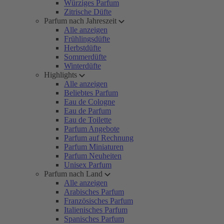
Würziges Parfum
Zitrische Düfte
Parfum nach Jahreszeit
Alle anzeigen
Frühlingsdüfte
Herbstdüfte
Sommerdüfte
Winterdüfte
Highlights
Alle anzeigen
Beliebtes Parfum
Eau de Cologne
Eau de Parfum
Eau de Toilette
Parfum Angebote
Parfum auf Rechnung
Parfum Miniaturen
Parfum Neuheiten
Unisex Parfum
Parfum nach Land
Alle anzeigen
Arabisches Parfum
Französisches Parfum
Italienisches Parfum
Spanisches Parfum