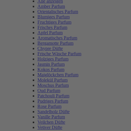
Alle anzeigen
Amber Parfum
Orientalisches Parfum
Blumiges Parfum
Fruchtiges Parfum
Frisches Parfum
Apfel Parfum
Aromatisches Parfum
Bergamotte Parfum
Chypre Düfte
Frische Wäsche Parfum
Holziges Parfum
Jasmin Parfum
Kokos Parfum
Maiglöckchen Parfum
Molekül Parfum
Moschus Parfum
Oud Parfum
Patchouli Parfum
Pudriges Parfum
Rose Parfum
Sandelholz Düfte
Vanille Parfum
Veilchen Düfte
Vetiver Düfte