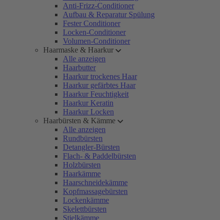
Anti-Frizz-Conditioner
Aufbau & Reparatur Spülung
Fester Conditioner
Locken-Conditioner
Volumen-Conditioner
Haarmaske & Haarkur
Alle anzeigen
Haarbutter
Haarkur trockenes Haar
Haarkur gefärbtes Haar
Haarkur Feuchtigkeit
Haarkur Keratin
Haarkur Locken
Haarbürsten & Kämme
Alle anzeigen
Rundbürsten
Detangler-Bürsten
Flach- & Paddelbürsten
Holzbürsten
Haarkämme
Haarschneidekämme
Kopfmassagebürsten
Lockenkämme
Skelettbürsten
Stielkämme