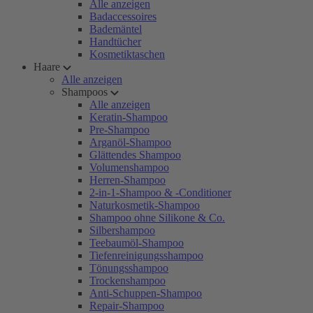
Alle anzeigen
Badaccessoires
Bademäntel
Handtücher
Kosmetiktaschen
Haare
Alle anzeigen
Shampoos
Alle anzeigen
Keratin-Shampoo
Pre-Shampoo
Arganöl-Shampoo
Glättendes Shampoo
Volumenshampoo
Herren-Shampoo
2-in-1-Shampoo & -Conditioner
Naturkosmetik-Shampoo
Shampoo ohne Silikone & Co.
Silbershampoo
Teebaumöl-Shampoo
Tiefenreinigungsshampoo
Tönungsshampoo
Trockenshampoo
Anti-Schuppen-Shampoo
Repair-Shampoo