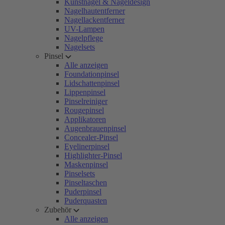
Kunstnägel & Nageldesign
Nagelhautentferner
Nagellackentferner
UV-Lampen
Nagelpflege
Nagelsets
Pinsel
Alle anzeigen
Foundationpinsel
Lidschattenpinsel
Lippenpinsel
Pinselreiniger
Rougepinsel
Applikatoren
Augenbrauenpinsel
Concealer-Pinsel
Eyelinerpinsel
Highlighter-Pinsel
Maskenpinsel
Pinselsets
Pinseltaschen
Puderpinsel
Puderquasten
Zubehör
Alle anzeigen