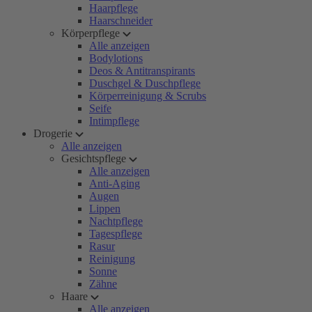
Haarpflege
Haarschneider
Körperpflege
Alle anzeigen
Bodylotions
Deos & Antitranspirants
Duschgel & Duschpflege
Körperreinigung & Scrubs
Seife
Intimpflege
Drogerie
Alle anzeigen
Gesichtspflege
Alle anzeigen
Anti-Aging
Augen
Lippen
Nachtpflege
Tagespflege
Rasur
Reinigung
Sonne
Zähne
Haare
Alle anzeigen