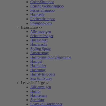
Color-Shampoo
Feuchtigkeitsshampoo
Festes Shampoo
Haarseife
Lockenshampoo
Shampoo-Sets
Haarstyling
Alle anzeigen
Schaumfestiger
Hitzeschutz
Haarwachs
Styling Spray
Ansatzspray
Haarcreme & Stylingcreme
Haargel
Haarpuder
Haarspray
Haarstyling-Sets
Sea Salt Spray
Leave-In Pflege
Alle anzeigen
Haaröl
Haarserum
Sprühkur
Leave-in Conditioner