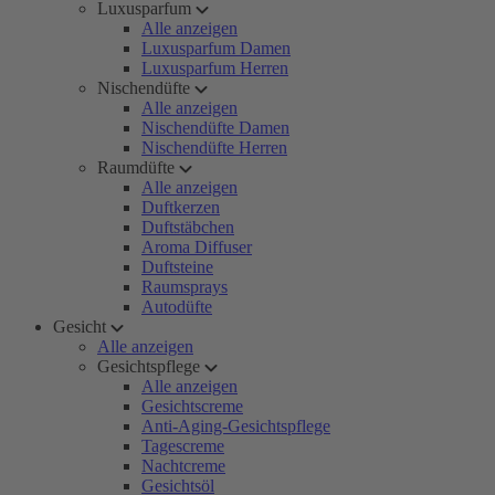
Luxusparfum
Alle anzeigen
Luxusparfum Damen
Luxusparfum Herren
Nischendüfte
Alle anzeigen
Nischendüfte Damen
Nischendüfte Herren
Raumdüfte
Alle anzeigen
Duftkerzen
Duftstäbchen
Aroma Diffuser
Duftsteine
Raumsprays
Autodüfte
Gesicht
Alle anzeigen
Gesichtspflege
Alle anzeigen
Gesichtscreme
Anti-Aging-Gesichtspflege
Tagescreme
Nachtcreme
Gesichtsöl