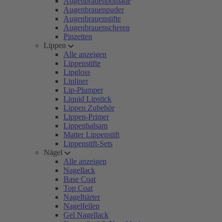
Augenbrauenpomade
Augenbrauenpuder
Augenbrauenstifte
Augenbrauenscheren
Pinzetten
Lippen
Alle anzeigen
Lippenstifte
Lipgloss
Lipliner
Lip-Plumper
Liquid Lipstick
Lippen Zubehör
Lippen-Primer
Lippenbalsam
Matter Lippenstift
Lippenstift-Sets
Nägel
Alle anzeigen
Nagellack
Base Coat
Top Coat
Nagelhärter
Nagelfeilen
Gel Nagellack