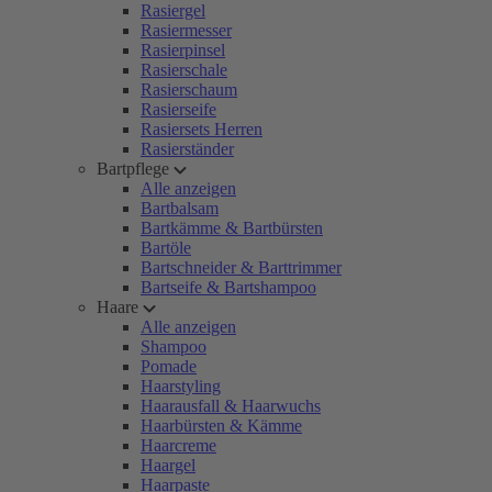
Rasiergel
Rasiermesser
Rasierpinsel
Rasierschale
Rasierschaum
Rasierseife
Rasiersets Herren
Rasierständer
Bartpflege
Alle anzeigen
Bartbalsam
Bartkämme & Bartbürsten
Bartöle
Bartschneider & Barttrimmer
Bartseife & Bartshampoo
Haare
Alle anzeigen
Shampoo
Pomade
Haarstyling
Haarausfall & Haarwuchs
Haarbürsten & Kämme
Haarcreme
Haargel
Haarpaste