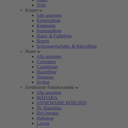
Teint
Körper
Alle anzeigen
Körperpflege
Reinigung
Sonnenpflege
Hand- & Fußpflege
Herren
Schwangerschafts- & Babypflege
Haare
Alle anzeigen
Coloration
Conditioner
Haarpflege
Shampoo
Styling
Zertifizierte Naturkosmetik
Alle anzeigen
MÁDARA
ANNEMARIE BÖRLIND
Dr. Hauschka
Hej Organic
Heliotrop
Lavera