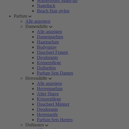
Wasserfestes Make-up
Nagellack
Beach Hair stylen
Parfum
Alle anzeigen
Damendüfte
Alle anzeigen
Damenparfum
Haarparfum
Bodyspray
Duschgel Frauen
Deodorants
Körperpflege
Duftseifen
Parfum Sets Damen
Herrendüfte
Alle anzeigen
Herrenparfum
After Shave
Körperpflege
Duschgel Männer
Deodorants
Herrenseife
Parfum Sets Herren
Duftnoten