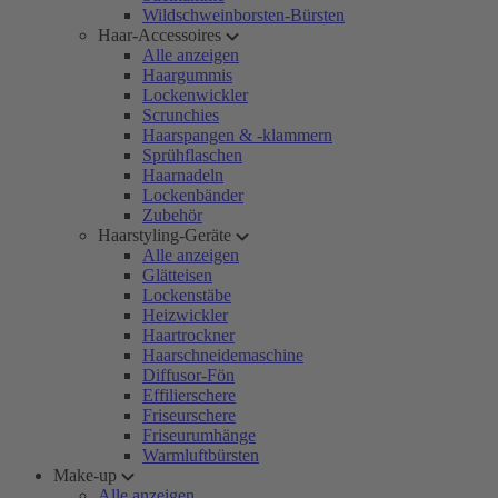
Wildschweinborsten-Bürsten
Haar-Accessoires
Alle anzeigen
Haargummis
Lockenwickler
Scrunchies
Haarspangen & -klammern
Sprühflaschen
Haarnadeln
Lockenbänder
Zubehör
Haarstyling-Geräte
Alle anzeigen
Glätteisen
Lockenstäbe
Heizwickler
Haartrockner
Haarschneidemaschine
Diffusor-Fön
Effilierschere
Friseurschere
Friseurumhänge
Warmluftbürsten
Make-up
Alle anzeigen