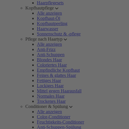
Haarpflegesets
Kopfhautpflege
Alle anzeigen
Kopfhaut-Öl
Kopfhautpeeling
Haarwasser
Sonnenschutz & -pflege
Pflege nach Haartyp
Alle anzeigen
Anti-Frizz
Anti-Schuppen
Blondes Haar
Coloriertes Haar
Empfindliche Kopfhaut
Feines & glattes Haar
Fettiges Haar
Lockiges Haar
Mittel gegen Haarausfall
Normales Haar
Trockenes Haar
Conditioner & Spülung
Alle anzeigen
Color-Conditioner
Feuchtigkeits-Conditioner
Anti-Schuppen-Spülung