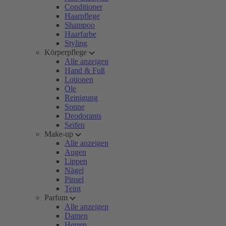
Conditioner
Haarpflege
Shampoo
Haarfarbe
Styling
Körperpflege
Alle anzeigen
Hand & Fuß
Lotionen
Öle
Reinigung
Sonne
Deodorants
Seifen
Make-up
Alle anzeigen
Augen
Lippen
Nägel
Pinsel
Teint
Parfum
Alle anzeigen
Damen
Herren