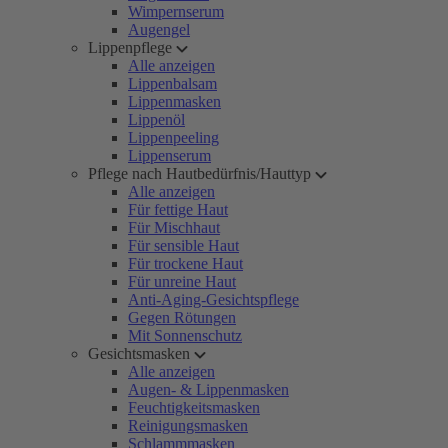
Wimpernserum
Augengel
Lippenpflege
Alle anzeigen
Lippenbalsam
Lippenmasken
Lippenöl
Lippenpeeling
Lippenserum
Pflege nach Hautbedürfnis/Hauttyp
Alle anzeigen
Für fettige Haut
Für Mischhaut
Für sensible Haut
Für trockene Haut
Für unreine Haut
Anti-Aging-Gesichtspflege
Gegen Rötungen
Mit Sonnenschutz
Gesichtsmasken
Alle anzeigen
Augen- & Lippenmasken
Feuchtigkeitsmasken
Reinigungsmasken
Schlammmasken