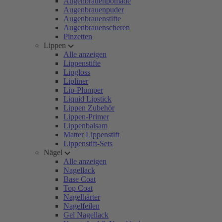
Augenbrauenpomade
Augenbrauenpuder
Augenbrauenstifte
Augenbrauenscheren
Pinzetten
Lippen
Alle anzeigen
Lippenstifte
Lipgloss
Lipliner
Lip-Plumper
Liquid Lipstick
Lippen Zubehör
Lippen-Primer
Lippenbalsam
Matter Lippenstift
Lippenstift-Sets
Nägel
Alle anzeigen
Nagellack
Base Coat
Top Coat
Nagelhärter
Nagelfeilen
Gel Nagellack