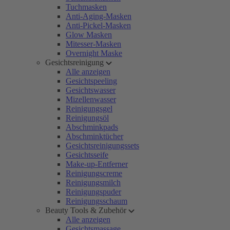
Tuchmasken
Anti-Aging-Masken
Anti-Pickel-Masken
Glow Masken
Mitesser-Masken
Overnight Maske
Gesichtsreinigung
Alle anzeigen
Gesichtspeeling
Gesichtswasser
Mizellenwasser
Reinigungsgel
Reinigungsöl
Abschminkpads
Abschminktücher
Gesichtsreinigungssets
Gesichtsseife
Make-up-Entferner
Reinigungscreme
Reinigungsmilch
Reinigungspuder
Reinigungsschaum
Beauty Tools & Zubehör
Alle anzeigen
Gesichtsmassage