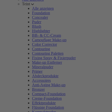
Teint
Alle anzeigen
Foundation
Concealer
Puder
Blush
Highlighter
BB- & CC-Cream
Camouflage Make-up
Color Corrector
Contouring
Contouring Paletten
Fixing Spray & Fixierpuder
Make-up Entferner
Mineralpuder
Primer
Abdeckprodukte
Accessoires
Anti-Aging Make-up
Bronzer
Compact-Foundation
Creme-Foundation
Effektprodukte
Flüssige Foundation
Kompaktpuder