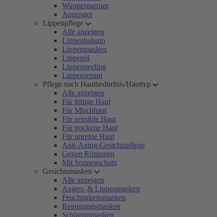
Wimpernserum
Augengel
Lippenpflege
Alle anzeigen
Lippenbalsam
Lippenmasken
Lippenöl
Lippenpeeling
Lippenserum
Pflege nach Hautbedürfnis/Hauttyp
Alle anzeigen
Für fettige Haut
Für Mischhaut
Für sensible Haut
Für trockene Haut
Für unreine Haut
Anti-Aging-Gesichtspflege
Gegen Rötungen
Mit Sonnenschutz
Gesichtsmasken
Alle anzeigen
Augen- & Lippenmasken
Feuchtigkeitsmasken
Reinigungsmasken
Schlammmasken