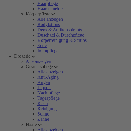
Haarpflege
Haarschneider
Körperpflege
Alle anzeigen
Bodylotions
Deos & Antitranspirants
Duschgel & Duschpflege
Körperreinigung & Scrubs
Seife
Intimpflege
Drogerie
Alle anzeigen
Gesichtspflege
Alle anzeigen
Anti-Aging
Augen
Lippen
Nachtpflege
Tagespflege
Rasur
Reinigung
Sonne
Zähne
Haare
Alle anzeigen