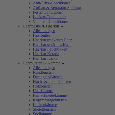
Anti-Frizz-Conditioner
Aufbau & Reparatur Spülung
Fester Conditioner
Locken-Conditioner
Volumen-Conditioner
Haarmaske & Haarkur
Alle anzeigen
Haarbutter
Haarkur trockenes Haar
Haarkur gefärbtes Haar
Haarkur Feuchtigkeit
Haarkur Keratin
Haarkur Locken
Haarbürsten & Kämme
Alle anzeigen
Rundbürsten
Detangler-Bürsten
Flach- & Paddelbürsten
Holzbürsten
Haarkämme
Haarschneidekämme
Kopfmassagebürsten
Lockenkämme
Skelettbürsten
Stielkämme