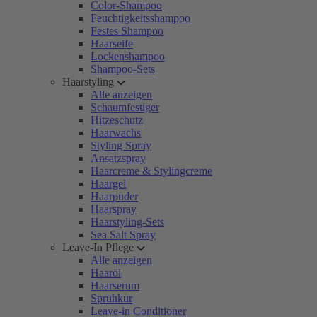
Color-Shampoo
Feuchtigkeitsshampoo
Festes Shampoo
Haarseife
Lockenshampoo
Shampoo-Sets
Haarstyling
Alle anzeigen
Schaumfestiger
Hitzeschutz
Haarwachs
Styling Spray
Ansatzspray
Haarcreme & Stylingcreme
Haargel
Haarpuder
Haarspray
Haarstyling-Sets
Sea Salt Spray
Leave-In Pflege
Alle anzeigen
Haaröl
Haarserum
Sprühkur
Leave-in Conditioner