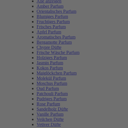
Alle anzeigen
Amber Parfum
Orientalisches Parfum
Blumiges Parfum
Fruchtiges Parfum
Frisches Parfum
Apfel Parfum
Aromatisches Parfum
Bergamotte Parfum
Chypre Düfte
Frische Wäsche Parfum
Holziges Parfum
Jasmin Parfum
Kokos Parfum
Maiglöckchen Parfum
Molekül Parfum
Moschus Parfum
Oud Parfum
Patchouli Parfum
Pudriges Parfum
Rose Parfum
Sandelholz Düfte
Vanille Parfum
Veilchen Düfte
Vetiver Düfte