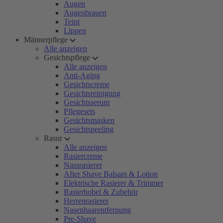
Augen
Augenbrauen
Teint
Lippen
Männerpflege
Alle anzeigen
Gesichtspflege
Alle anzeigen
Anti-Aging
Gesichtscreme
Gesichtsreinigung
Gesichtsserum
Pflegesets
Gesichtsmasken
Gesichtspeeling
Rasur
Alle anzeigen
Rasiercreme
Nassrasierer
After Shave Balsam & Lotion
Elektrische Rasierer & Trimmer
Rasierhobel & Zubehör
Herrenrasierer
Nasenhaarentfernung
Pre-Shave