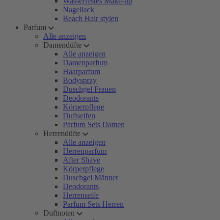
Wasserfestes Make-up
Nagellack
Beach Hair stylen
Parfum
Alle anzeigen
Damendüfte
Alle anzeigen
Damenparfum
Haarparfum
Bodyspray
Duschgel Frauen
Deodorants
Körperpflege
Duftseifen
Parfum Sets Damen
Herrendüfte
Alle anzeigen
Herrenparfum
After Shave
Körperpflege
Duschgel Männer
Deodorants
Herrenseife
Parfum Sets Herren
Duftnoten