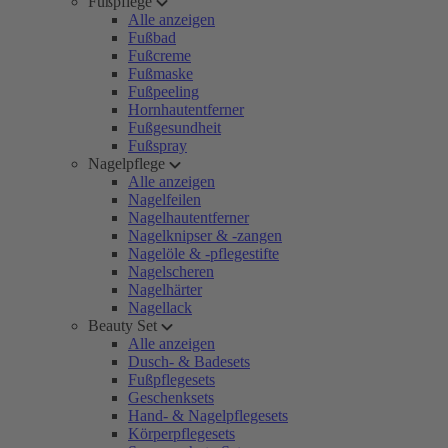
Fußpflege
Alle anzeigen
Fußbad
Fußcreme
Fußmaske
Fußpeeling
Hornhautentferner
Fußgesundheit
Fußspray
Nagelpflege
Alle anzeigen
Nagelfeilen
Nagelhautentferner
Nagelknipser & -zangen
Nagelöle & -pflegestifte
Nagelscheren
Nagelhärter
Nagellack
Beauty Set
Alle anzeigen
Dusch- & Badesets
Fußpflegesets
Geschenksets
Hand- & Nagelpflegesets
Körperpflegesets