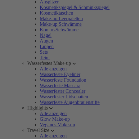
Anspitzer
Kosmetikspiegel & Schminkspiegel
Kosmetiktaschen
Make-up Leerpaletten
Make-up Schwämme
Konjac-Schwämme
Nägel
Augen
Lippen
Sets
Teint
Wasserfestes Make-up
Alle anzeigen
Wasserfeste Eyeliner
Wasserfeste Foundation
Wasserfeste Mascara
Wasserfester Concealer
Wasserfester Lidschatten
Wasserfeste Augenbrauenstifte
Highlights
Alle anzeigen
Glow Make-up
Veganes Make-up
Travel Size
Alle anzeigen