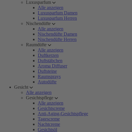
Luxusparfum
Alle anzeigen
Luxusparfum Damen
Luxusparfum Herren
Nischendüfte
Alle anzeigen
Nischendüfte Damen
Nischendüfte Herren
Raumdüfte
Alle anzeigen
Duftkerzen
Duftstäbchen
Aroma Diffuser
Duftsteine
Raumsprays
Autodüfte
Gesicht
Alle anzeigen
Gesichtspflege
Alle anzeigen
Gesichtscreme
Anti-Aging-Gesichtspflege
Tagescreme
Nachtcreme
Gesichtsöl