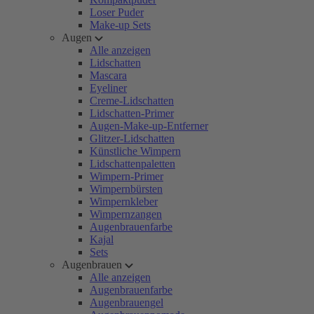
Loser Puder
Make-up Sets
Augen
Alle anzeigen
Lidschatten
Mascara
Eyeliner
Creme-Lidschatten
Lidschatten-Primer
Augen-Make-up-Entferner
Glitzer-Lidschatten
Künstliche Wimpern
Lidschattenpaletten
Wimpern-Primer
Wimpernbürsten
Wimpernkleber
Wimpernzangen
Augenbrauenfarbe
Kajal
Sets
Augenbrauen
Alle anzeigen
Augenbrauenfarbe
Augenbrauengel