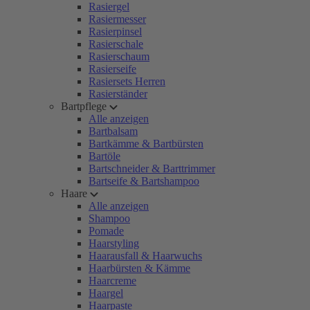
Rasiergel
Rasiermesser
Rasierpinsel
Rasierschale
Rasierschaum
Rasierseife
Rasiersets Herren
Rasierständer
Bartpflege
Alle anzeigen
Bartbalsam
Bartkämme & Bartbürsten
Bartöle
Bartschneider & Barttrimmer
Bartseife & Bartshampoo
Haare
Alle anzeigen
Shampoo
Pomade
Haarstyling
Haarausfall & Haarwuchs
Haarbürsten & Kämme
Haarcreme
Haargel
Haarpaste