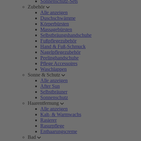
Sonnenschutz-Sets
Zubehör
Alle anzeigen
Duschschwämme
Körperbürsten
Massagebürsten
Selbstbräungshandschuhe
Fußpflegezubehör
Hand & Fuß-Schmuck
Nagelpflegezubehör
Peelinghandschuhe
Pflege Accessoires
Waschlappen
Sonne & Schutz
Alle anzeigen
After Sun
Selbstbräuner
Sonnenschutz
Haarentfernung
Alle anzeigen
Kalt- & Warmwachs
Rasierer
Rasurpflege
Enthaarungscreme
Bad