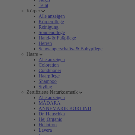
Teint
Körper
Alle anzeigen
Körperpflege
Reinigung
Sonnenpflege
Hand- & Fußpflege
Herren
Schwangerschafts- & Babypflege
Haare
Alle anzeigen
Coloration
Conditioner
Haarpflege
Shampoo
Styling
Zertifizierte Naturkosmetik
Alle anzeigen
MÁDARA
ANNEMARIE BÖRLIND
Dr. Hauschka
Hej Organic
Heliotrop
Lavera