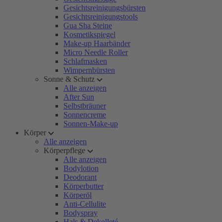
Gesichtsreinigungsbürsten
Gesichtsreinigungstools
Gua Sha Steine
Kosmetikspiegel
Make-up Haarbänder
Micro Needle Roller
Schlafmasken
Wimpernbürsten
Sonne & Schutz
Alle anzeigen
After Sun
Selbstbräuner
Sonnencreme
Sonnen-Make-up
Körper
Alle anzeigen
Körperpflege
Alle anzeigen
Bodylotion
Deodorant
Körperbutter
Körperöl
Anti-Cellulite
Bodyspray
Hals & Dekolleté