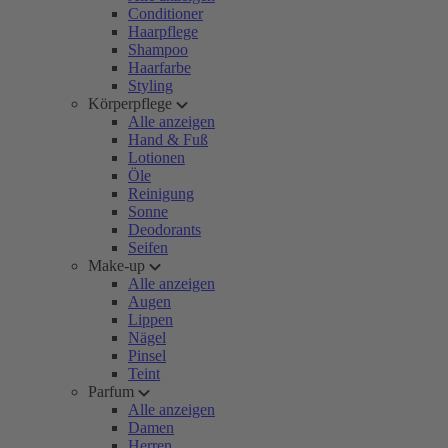
Conditioner
Haarpflege
Shampoo
Haarfarbe
Styling
Körperpflege
Alle anzeigen
Hand & Fuß
Lotionen
Öle
Reinigung
Sonne
Deodorants
Seifen
Make-up
Alle anzeigen
Augen
Lippen
Nägel
Pinsel
Teint
Parfum
Alle anzeigen
Damen
Herren