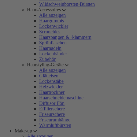
Wildschweinborsten-Bürsten
Haar-Accessoires
Alle anzeigen
Haargummis
Lockenwickler
Scrunchies
Haarspangen & -klammern
Sprühflaschen
Haarnadeln
Lockenbänder
Zubehör
Haarstyling-Geräte
Alle anzeigen
Glätteisen
Lockenstäbe
Heizwickler
Haartrockner
Haarschneidemaschine
Diffusor-Fön
Effilierschere
Friseurschere
Friseurumhänge
Warmluftbürsten
Make-up
Alle anzeigen