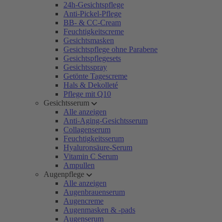
24h-Gesichtspflege
Anti-Pickel-Pflege
BB- & CC-Cream
Feuchtigkeitscreme
Gesichtsmasken
Gesichtspflege ohne Parabene
Gesichtspflegesets
Gesichtsspray
Getönte Tagescreme
Hals & Dekolleté
Pflege mit Q10
Gesichtsserum
Alle anzeigen
Anti-Aging-Gesichtsserum
Collagenserum
Feuchtigkeitsserum
Hyaluronsäure-Serum
Vitamin C Serum
Ampullen
Augenpflege
Alle anzeigen
Augenbrauenserum
Augencreme
Augenmasken & -pads
Augenserum