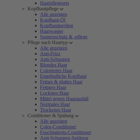
Haarpflegesets
Kopfhautpflege
Alle anzeigen
Kopfhaut-Öl
Kopfhautpeeling
Haarwasser
Sonnenschutz & -pflege
Pflege nach Haartyp
Alle anzeigen
Anti-Frizz
Anti-Schuppen
Blondes Haar
Coloriertes Haar
Empfindliche Kopfhaut
Feines & glattes Haar
Fettiges Haar
Lockiges Haar
Mittel gegen Haarausfall
Normales Haar
Trockenes Haar
Conditioner & Spülung
Alle anzeigen
Color-Conditioner
Feuchtigkeits-Conditioner
Anti-Schuppen-Spülung