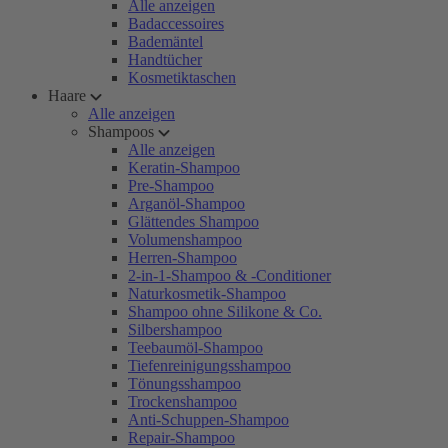
Alle anzeigen
Badaccessoires
Bademäntel
Handtücher
Kosmetiktaschen
Haare
Alle anzeigen
Shampoos
Alle anzeigen
Keratin-Shampoo
Pre-Shampoo
Arganöl-Shampoo
Glättendes Shampoo
Volumenshampoo
Herren-Shampoo
2-in-1-Shampoo & -Conditioner
Naturkosmetik-Shampoo
Shampoo ohne Silikone & Co.
Silbershampoo
Teebaumöl-Shampoo
Tiefenreinigungsshampoo
Tönungsshampoo
Trockenshampoo
Anti-Schuppen-Shampoo
Repair-Shampoo