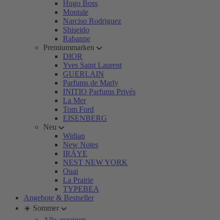
Hugo Boss
Montale
Narciso Rodriguez
Shiseido
Rabanne
Premiummarken
DIOR
Yves Saint Laurent
GUERLAIN
Parfums de Marly
INITIO Parfums Privés
La Mer
Tom Ford
EISENBERG
Neu
Widian
New Notes
IRÄYE
NEST NEW YORK
Ouai
La Prairie
TYPEBEA
Angebote & Bestseller
☀️ Sommer
Alle anzeigen