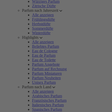
Würziges Parfum
Zitrische Düfte
Parfum nach Jahreszeit
Alle anzeigen
Frühlingsdüfte
Herbstdüfte
Sommerdüfte
Winterdüfte
Highlights
Alle anzeigen
Beliebtes Parfum
Eau de Cologne
Eau de Parfum
Eau de Toilette
Parfum Angebote
Parfum auf Rechnung
Parfum Miniaturen
Parfum Neuheiten
Unisex Parfum
Parfum nach Land
Alle anzeigen
Arabisches Parfum
Französisches Parfum
Italienisches Parfum
Spanisches Parfum