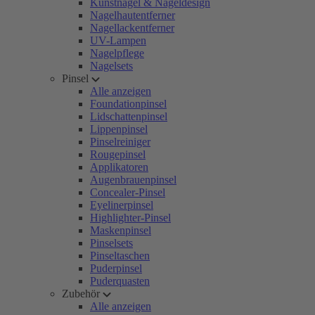
Kunstnägel & Nageldesign
Nagelhautentferner
Nagellackentferner
UV-Lampen
Nagelpflege
Nagelsets
Pinsel
Alle anzeigen
Foundationpinsel
Lidschattenpinsel
Lippenpinsel
Pinselreiniger
Rougepinsel
Applikatoren
Augenbrauenpinsel
Concealer-Pinsel
Eyelinerpinsel
Highlighter-Pinsel
Maskenpinsel
Pinselsets
Pinseltaschen
Puderpinsel
Puderquasten
Zubehör
Alle anzeigen