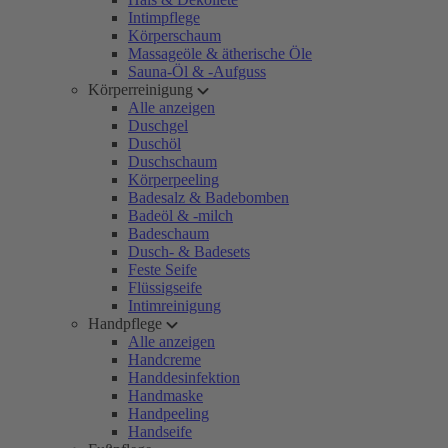
Intimpflege
Körperschaum
Massageöle & ätherische Öle
Sauna-Öl & -Aufguss
Körperreinigung
Alle anzeigen
Duschgel
Duschöl
Duschschaum
Körperpeeling
Badesalz & Badebomben
Badeöl & -milch
Badeschaum
Dusch- & Badesets
Feste Seife
Flüssigseife
Intimreinigung
Handpflege
Alle anzeigen
Handcreme
Handdesinfektion
Handmaske
Handpeeling
Handseife