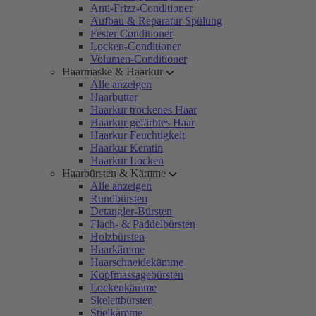
Anti-Frizz-Conditioner
Aufbau & Reparatur Spülung
Fester Conditioner
Locken-Conditioner
Volumen-Conditioner
Haarmaske & Haarkur
Alle anzeigen
Haarbutter
Haarkur trockenes Haar
Haarkur gefärbtes Haar
Haarkur Feuchtigkeit
Haarkur Keratin
Haarkur Locken
Haarbürsten & Kämme
Alle anzeigen
Rundbürsten
Detangler-Bürsten
Flach- & Paddelbürsten
Holzbürsten
Haarkämme
Haarschneidekämme
Kopfmassagebürsten
Lockenkämme
Skelettbürsten
Stielkämme