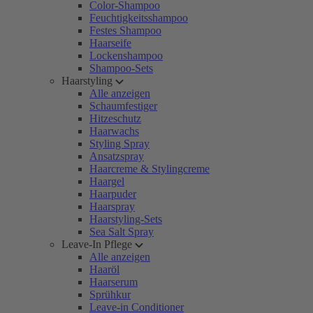
Color-Shampoo
Feuchtigkeitsshampoo
Festes Shampoo
Haarseife
Lockenshampoo
Shampoo-Sets
Haarstyling
Alle anzeigen
Schaumfestiger
Hitzeschutz
Haarwachs
Styling Spray
Ansatzspray
Haarcreme & Stylingcreme
Haargel
Haarpuder
Haarspray
Haarstyling-Sets
Sea Salt Spray
Leave-In Pflege
Alle anzeigen
Haaröl
Haarserum
Sprühkur
Leave-in Conditioner