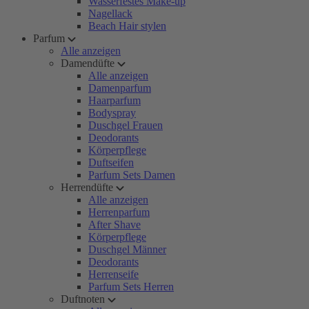
Wasserfestes Make-up
Nagellack
Beach Hair stylen
Parfum
Alle anzeigen
Damendüfte
Alle anzeigen
Damenparfum
Haarparfum
Bodyspray
Duschgel Frauen
Deodorants
Körperpflege
Duftseifen
Parfum Sets Damen
Herrendüfte
Alle anzeigen
Herrenparfum
After Shave
Körperpflege
Duschgel Männer
Deodorants
Herrenseife
Parfum Sets Herren
Duftnoten