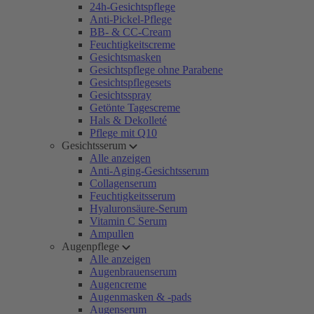
24h-Gesichtspflege
Anti-Pickel-Pflege
BB- & CC-Cream
Feuchtigkeitscreme
Gesichtsmasken
Gesichtspflege ohne Parabene
Gesichtspflegesets
Gesichtsspray
Getönte Tagescreme
Hals & Dekolleté
Pflege mit Q10
Gesichtsserum
Alle anzeigen
Anti-Aging-Gesichtsserum
Collagenserum
Feuchtigkeitsserum
Hyaluronsäure-Serum
Vitamin C Serum
Ampullen
Augenpflege
Alle anzeigen
Augenbrauenserum
Augencreme
Augenmasken & -pads
Augenserum