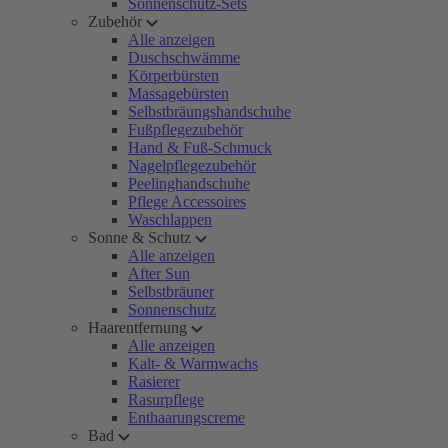
Sonnenschutz-Sets
Zubehör
Alle anzeigen
Duschschwämme
Körperbürsten
Massagebürsten
Selbstbräungshandschuhe
Fußpflegezubehör
Hand & Fuß-Schmuck
Nagelpflegezubehör
Peelinghandschuhe
Pflege Accessoires
Waschlappen
Sonne & Schutz
Alle anzeigen
After Sun
Selbstbräuner
Sonnenschutz
Haarentfernung
Alle anzeigen
Kalt- & Warmwachs
Rasierer
Rasurpflege
Enthaarungscreme
Bad