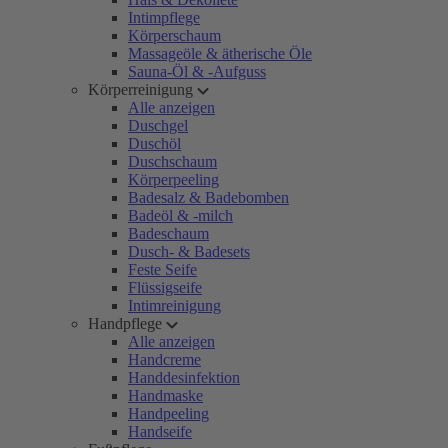
Intimpflege
Körperschaum
Massageöle & ätherische Öle
Sauna-Öl & -Aufguss
Körperreinigung
Alle anzeigen
Duschgel
Duschöl
Duschschaum
Körperpeeling
Badesalz & Badebomben
Badeöl & -milch
Badeschaum
Dusch- & Badesets
Feste Seife
Flüssigseife
Intimreinigung
Handpflege
Alle anzeigen
Handcreme
Handdesinfektion
Handmaske
Handpeeling
Handseife