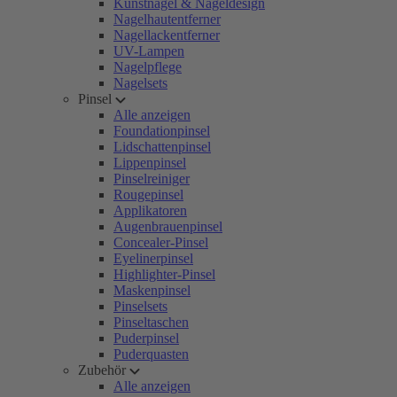
Kunstnägel & Nageldesign
Nagelhautentferner
Nagellackentferner
UV-Lampen
Nagelpflege
Nagelsets
Pinsel
Alle anzeigen
Foundationpinsel
Lidschattenpinsel
Lippenpinsel
Pinselreiniger
Rougepinsel
Applikatoren
Augenbrauenpinsel
Concealer-Pinsel
Eyelinerpinsel
Highlighter-Pinsel
Maskenpinsel
Pinselsets
Pinseltaschen
Puderpinsel
Puderquasten
Zubehör
Alle anzeigen