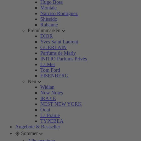
Hugo Boss
Montale
Narciso Rodriguez
Shiseido
Rabanne
Premiummarken
DIOR
Yves Saint Laurent
GUERLAIN
Parfums de Marly
INITIO Parfums Privés
La Mer
Tom Ford
EISENBERG
Neu
Widian
New Notes
IRÄYE
NEST NEW YORK
Ouai
La Prairie
TYPEBEA
Angebote & Bestseller
☀️ Sommer
Alle anzeigen