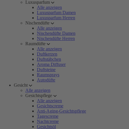
Luxusparfum
Alle anzeigen
Luxusparfum Damen
Luxusparfum Herren
Nischendüfte
Alle anzeigen
Nischendüfte Damen
Nischendüfte Herren
Raumdüfte
Alle anzeigen
Duftkerzen
Duftstäbchen
Aroma Diffuser
Duftsteine
Raumsprays
Autodüfte
Gesicht
Alle anzeigen
Gesichtspflege
Alle anzeigen
Gesichtscreme
Anti-Aging-Gesichtspflege
Tagescreme
Nachtcreme
Gesichtsöl