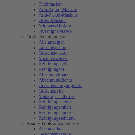
Tuchmasken
Anti-Aging-Masken
Anti-Pickel-Masken
Glow Masken
Mitesser-Masken
Overnight Maske
Gesichtsreinigung
Alle anzeigen
Gesichtspeeling
Gesichtswasser
Mizellenwasser
Reinigungsgel
Reinigungsöl
Abschminkpads
Abschminktücher
Gesichtsreinigungssets
Gesichtsseife
Make-up-Entferner
Reinigungscreme
Reinigungsmilch
Reinigungspuder
Reinigungsschaum
Beauty Tools & Zubehör
Alle anzeigen
Gesichtsmassage