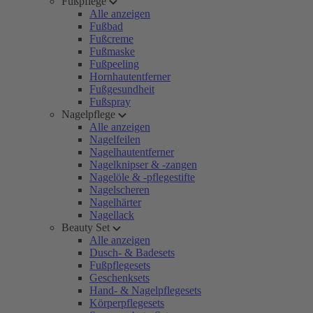
Fußpflege
Alle anzeigen
Fußbad
Fußcreme
Fußmaske
Fußpeeling
Hornhautentferner
Fußgesundheit
Fußspray
Nagelpflege
Alle anzeigen
Nagelfeilen
Nagelhautentferner
Nagelknipser & -zangen
Nagelöle & -pflegestifte
Nagelscheren
Nagelhärter
Nagellack
Beauty Set
Alle anzeigen
Dusch- & Badesets
Fußpflegesets
Geschenksets
Hand- & Nagelpflegesets
Körperpflegesets