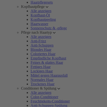
Haarpflegesets
Kopfhautpflege
Alle anzeigen
Kopfhaut-Öl
Kopfhautpeeling
Haarwasser
Sonnenschutz & -pflege
Pflege nach Haartyp
Alle anzeigen
Anti-Frizz
Anti-Schuppen
Blondes Haar
Coloriertes Haar
Empfindliche Kopfhaut
Feines & glattes Haar
Fettiges Haar
Lockiges Haar
Mittel gegen Haarausfall
Normales Haar
Trockenes Haar
Conditioner & Spülung
Alle anzeigen
Color-Conditioner
Feuchtigkeits-Conditioner
Anti-Schuppen-Spülung