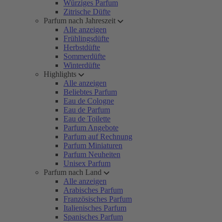
Würziges Parfum
Zitrische Düfte
Parfum nach Jahreszeit
Alle anzeigen
Frühlingsdüfte
Herbstdüfte
Sommerdüfte
Winterdüfte
Highlights
Alle anzeigen
Beliebtes Parfum
Eau de Cologne
Eau de Parfum
Eau de Toilette
Parfum Angebote
Parfum auf Rechnung
Parfum Miniaturen
Parfum Neuheiten
Unisex Parfum
Parfum nach Land
Alle anzeigen
Arabisches Parfum
Französisches Parfum
Italienisches Parfum
Spanisches Parfum