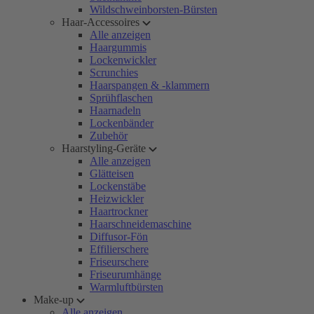
Wildschweinborsten-Bürsten
Haar-Accessoires
Alle anzeigen
Haargummis
Lockenwickler
Scrunchies
Haarspangen & -klammern
Sprühflaschen
Haarnadeln
Lockenbänder
Zubehör
Haarstyling-Geräte
Alle anzeigen
Glätteisen
Lockenstäbe
Heizwickler
Haartrockner
Haarschneidemaschine
Diffusor-Fön
Effilierschere
Friseurschere
Friseurumhänge
Warmluftbürsten
Make-up
Alle anzeigen