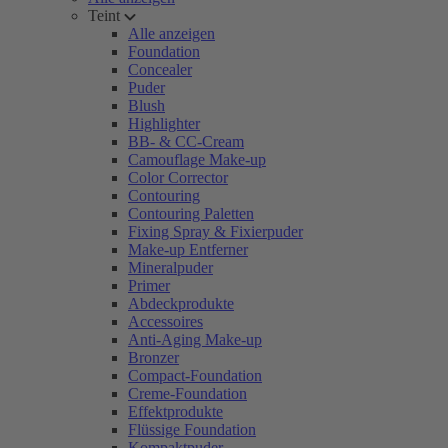
Teint
Alle anzeigen
Foundation
Concealer
Puder
Blush
Highlighter
BB- & CC-Cream
Camouflage Make-up
Color Corrector
Contouring
Contouring Paletten
Fixing Spray & Fixierpuder
Make-up Entferner
Mineralpuder
Primer
Abdeckprodukte
Accessoires
Anti-Aging Make-up
Bronzer
Compact-Foundation
Creme-Foundation
Effektprodukte
Flüssige Foundation
Kompaktpuder