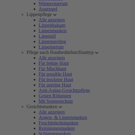
Wimpernserum
Augengel
Lippenpflege
Alle anzeigen
Lippenbalsam
Lippenmasken
Lippenöl
Lippenpeeling
Lippenserum
Pflege nach Hautbedürfnis/Hauttyp
Alle anzeigen
Für fettige Haut
Für Mischhaut
Für sensible Haut
Für trockene Haut
Für unreine Haut
Anti-Aging-Gesichtspflege
Gegen Rötungen
Mit Sonnenschutz
Gesichtsmasken
Alle anzeigen
Augen- & Lippenmasken
Feuchtigkeitsmasken
Reinigungsmasken
Schlammmasken