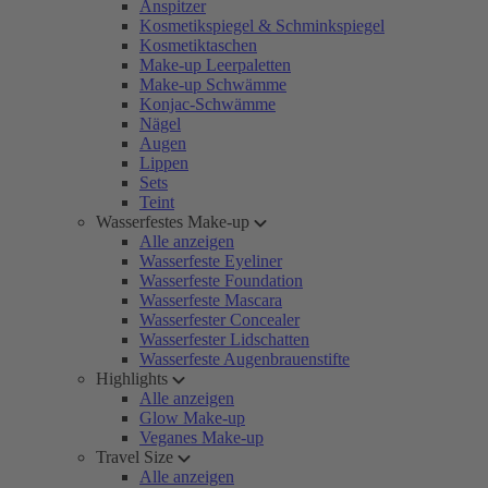
Anspitzer
Kosmetikspiegel & Schminkspiegel
Kosmetiktaschen
Make-up Leerpaletten
Make-up Schwämme
Konjac-Schwämme
Nägel
Augen
Lippen
Sets
Teint
Wasserfestes Make-up
Alle anzeigen
Wasserfeste Eyeliner
Wasserfeste Foundation
Wasserfeste Mascara
Wasserfester Concealer
Wasserfester Lidschatten
Wasserfeste Augenbrauenstifte
Highlights
Alle anzeigen
Glow Make-up
Veganes Make-up
Travel Size
Alle anzeigen