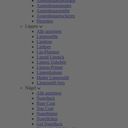
Augenbrauenpomade
Augenbrauenpuder
Augenbrauenstifte
Augenbrauenscheren
Pinzetten
Lippen
Alle anzeigen
Lippenstifte
Lipgloss
Lipliner
Lip-Plumper
Liquid Lipstick
Lippen Zubehör
Lippen-Primer
Lippenbalsam
Matter Lippenstift
Lippenstift-Sets
Nägel
Alle anzeigen
Nagellack
Base Coat
Top Coat
Nagelhärter
Nagelfeilen
Gel Nagellack