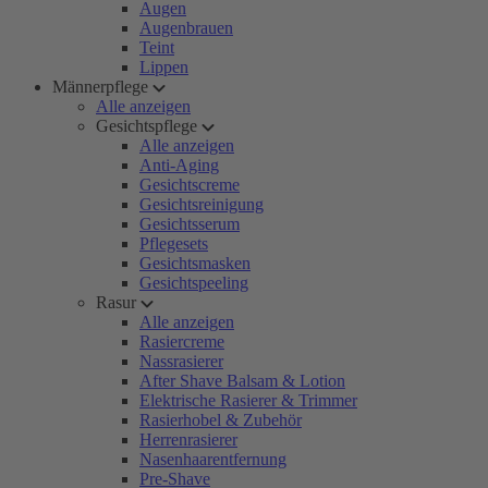
Augen
Augenbrauen
Teint
Lippen
Männerpflege
Alle anzeigen
Gesichtspflege
Alle anzeigen
Anti-Aging
Gesichtscreme
Gesichtsreinigung
Gesichtsserum
Pflegesets
Gesichtsmasken
Gesichtspeeling
Rasur
Alle anzeigen
Rasiercreme
Nassrasierer
After Shave Balsam & Lotion
Elektrische Rasierer & Trimmer
Rasierhobel & Zubehör
Herrenrasierer
Nasenhaarentfernung
Pre-Shave