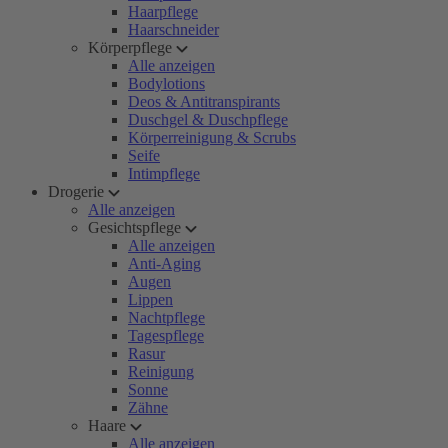
Haarpflege
Haarschneider
Körperpflege
Alle anzeigen
Bodylotions
Deos & Antitranspirants
Duschgel & Duschpflege
Körperreinigung & Scrubs
Seife
Intimpflege
Drogerie
Alle anzeigen
Gesichtspflege
Alle anzeigen
Anti-Aging
Augen
Lippen
Nachtpflege
Tagespflege
Rasur
Reinigung
Sonne
Zähne
Haare
Alle anzeigen