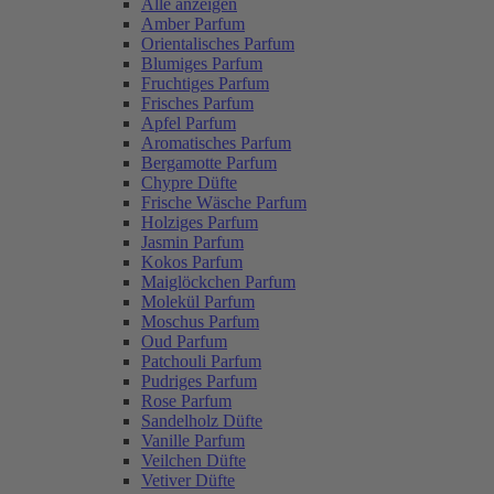
Alle anzeigen
Amber Parfum
Orientalisches Parfum
Blumiges Parfum
Fruchtiges Parfum
Frisches Parfum
Apfel Parfum
Aromatisches Parfum
Bergamotte Parfum
Chypre Düfte
Frische Wäsche Parfum
Holziges Parfum
Jasmin Parfum
Kokos Parfum
Maiglöckchen Parfum
Molekül Parfum
Moschus Parfum
Oud Parfum
Patchouli Parfum
Pudriges Parfum
Rose Parfum
Sandelholz Düfte
Vanille Parfum
Veilchen Düfte
Vetiver Düfte