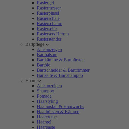
Rasiergel
Rasiermesser
Rasierpinsel
Rasierschale
Rasierschaum
Rasierseife
Rasiersets Herren
Rasierständer
Bartpflege
Alle anzeigen
Bartbalsam
Bartkämme & Bartbürsten
Bartöle
Bartschneider & Barttrimmer
Bartseife & Bartshampoo
Haare
Alle anzeigen
Shampoo
Pomade
Haarstyling
Haarausfall & Haarwuchs
Haarbürsten & Kämme
Haarcreme
Haargel
Haarpaste