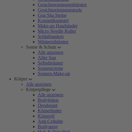
Gesichtsreinigungsbürsten
Gesichtsreinigungstools
Gua Sha Steine
Kosmetikspiegel
Make-up Haarbänder
Micro Needle Roller
Schlafmasken
Wimpernbürsten
Sonne & Schutz
Alle anzeigen
After Sun
Selbstbräuner
Sonnencreme
Sonnen-Make-up
Körper
Alle anzeigen
Körperpflege
Alle anzeigen
Bodylotion
Deodorant
Körperbutter
Körperöl
Anti-Cellulite
Bodyspray
Hals & Dekolleté