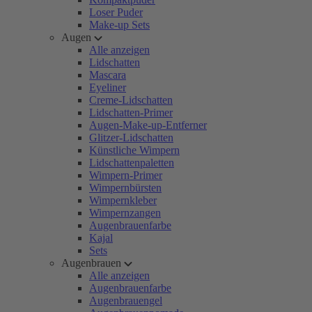
Loser Puder
Make-up Sets
Augen
Alle anzeigen
Lidschatten
Mascara
Eyeliner
Creme-Lidschatten
Lidschatten-Primer
Augen-Make-up-Entferner
Glitzer-Lidschatten
Künstliche Wimpern
Lidschattenpaletten
Wimpern-Primer
Wimpernbürsten
Wimpernkleber
Wimpernzangen
Augenbrauenfarbe
Kajal
Sets
Augenbrauen
Alle anzeigen
Augenbrauenfarbe
Augenbrauengel