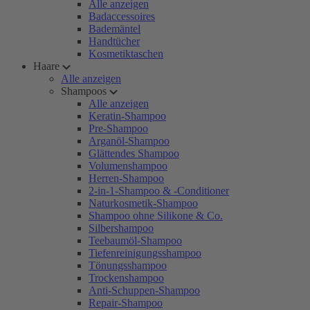
Alle anzeigen
Badaccessoires
Bademäntel
Handtücher
Kosmetiktaschen
Haare
Alle anzeigen
Shampoos
Alle anzeigen
Keratin-Shampoo
Pre-Shampoo
Arganöl-Shampoo
Glättendes Shampoo
Volumenshampoo
Herren-Shampoo
2-in-1-Shampoo & -Conditioner
Naturkosmetik-Shampoo
Shampoo ohne Silikone & Co.
Silbershampoo
Teebaumöl-Shampoo
Tiefenreinigungsshampoo
Tönungsshampoo
Trockenshampoo
Anti-Schuppen-Shampoo
Repair-Shampoo