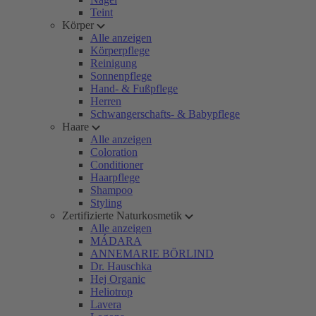
Teint
Körper
Alle anzeigen
Körperpflege
Reinigung
Sonnenpflege
Hand- & Fußpflege
Herren
Schwangerschafts- & Babypflege
Haare
Alle anzeigen
Coloration
Conditioner
Haarpflege
Shampoo
Styling
Zertifizierte Naturkosmetik
Alle anzeigen
MÁDARA
ANNEMARIE BÖRLIND
Dr. Hauschka
Hej Organic
Heliotrop
Lavera