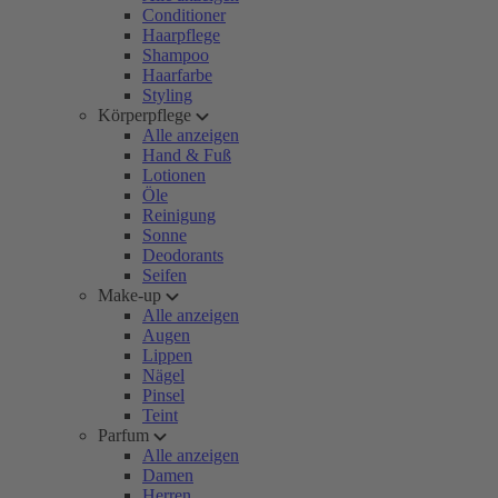
Conditioner
Haarpflege
Shampoo
Haarfarbe
Styling
Körperpflege
Alle anzeigen
Hand & Fuß
Lotionen
Öle
Reinigung
Sonne
Deodorants
Seifen
Make-up
Alle anzeigen
Augen
Lippen
Nägel
Pinsel
Teint
Parfum
Alle anzeigen
Damen
Herren