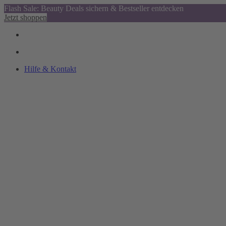
Flash Sale: Beauty Deals sichern & Bestseller entdecken
Jetzt shoppen
Hilfe & Kontakt