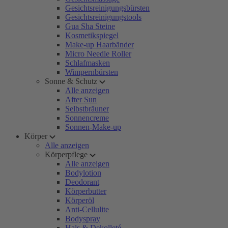
Gesichtsreinigungsbürsten
Gesichtsreinigungstools
Gua Sha Steine
Kosmetikspiegel
Make-up Haarbänder
Micro Needle Roller
Schlafmasken
Wimpernbürsten
Sonne & Schutz
Alle anzeigen
After Sun
Selbstbräuner
Sonnencreme
Sonnen-Make-up
Körper
Alle anzeigen
Körperpflege
Alle anzeigen
Bodylotion
Deodorant
Körperbutter
Körperöl
Anti-Cellulite
Bodyspray
Hals & Dekolleté