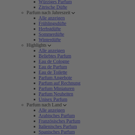
Würziges Parfum
Zitrische Düfte
Parfum nach Jahreszeit
Alle anzeigen
Frühlingsdüfte
Herbstdüfte
Sommerdüfte
Winterdüfte
Highlights
Alle anzeigen
Beliebtes Parfum
Eau de Cologne
Eau de Parfum
Eau de Toilette
Parfum Angebote
Parfum auf Rechnung
Parfum Miniaturen
Parfum Neuheiten
Unisex Parfum
Parfum nach Land
Alle anzeigen
Arabisches Parfum
Französisches Parfum
Italienisches Parfum
Spanisches Parfum