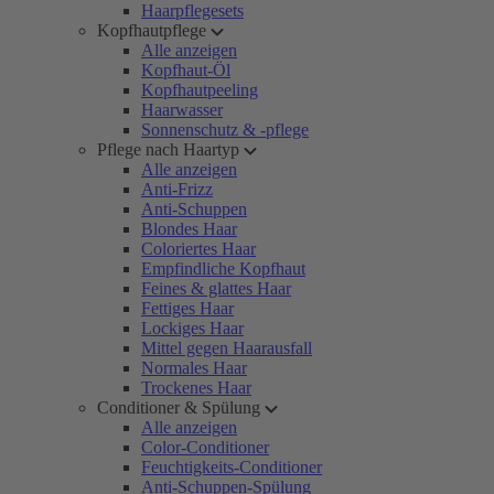
Haarpflegesets
Kopfhautpflege
Alle anzeigen
Kopfhaut-Öl
Kopfhautpeeling
Haarwasser
Sonnenschutz & -pflege
Pflege nach Haartyp
Alle anzeigen
Anti-Frizz
Anti-Schuppen
Blondes Haar
Coloriertes Haar
Empfindliche Kopfhaut
Feines & glattes Haar
Fettiges Haar
Lockiges Haar
Mittel gegen Haarausfall
Normales Haar
Trockenes Haar
Conditioner & Spülung
Alle anzeigen
Color-Conditioner
Feuchtigkeits-Conditioner
Anti-Schuppen-Spülung