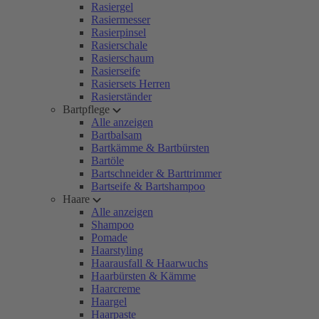
Rasiergel
Rasiermesser
Rasierpinsel
Rasierschale
Rasierschaum
Rasierseife
Rasiersets Herren
Rasierständer
Bartpflege
Alle anzeigen
Bartbalsam
Bartkämme & Bartbürsten
Bartöle
Bartschneider & Barttrimmer
Bartseife & Bartshampoo
Haare
Alle anzeigen
Shampoo
Pomade
Haarstyling
Haarausfall & Haarwuchs
Haarbürsten & Kämme
Haarcreme
Haargel
Haarpaste