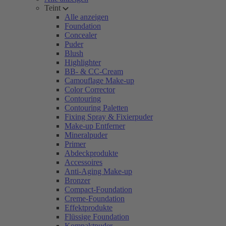
Teint
Alle anzeigen
Foundation
Concealer
Puder
Blush
Highlighter
BB- & CC-Cream
Camouflage Make-up
Color Corrector
Contouring
Contouring Paletten
Fixing Spray & Fixierpuder
Make-up Entferner
Mineralpuder
Primer
Abdeckprodukte
Accessoires
Anti-Aging Make-up
Bronzer
Compact-Foundation
Creme-Foundation
Effektprodukte
Flüssige Foundation
Kompaktpuder