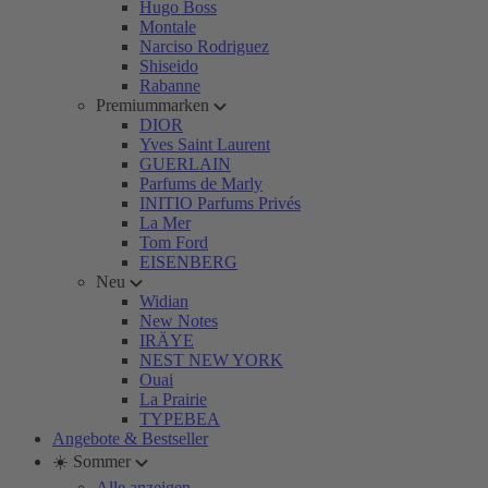
Hugo Boss
Montale
Narciso Rodriguez
Shiseido
Rabanne
Premiummarken
DIOR
Yves Saint Laurent
GUERLAIN
Parfums de Marly
INITIO Parfums Privés
La Mer
Tom Ford
EISENBERG
Neu
Widian
New Notes
IRÄYE
NEST NEW YORK
Ouai
La Prairie
TYPEBEA
Angebote & Bestseller
☀️ Sommer
Alle anzeigen