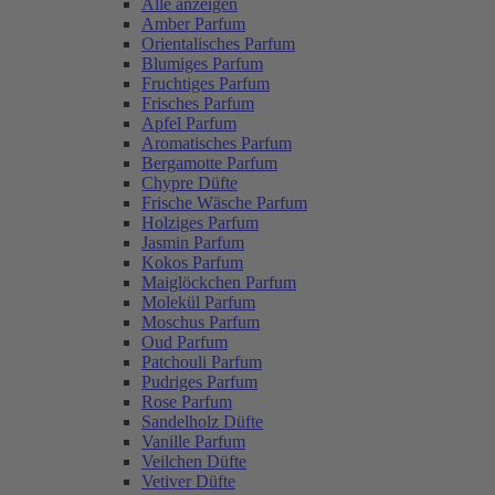
Alle anzeigen
Amber Parfum
Orientalisches Parfum
Blumiges Parfum
Fruchtiges Parfum
Frisches Parfum
Apfel Parfum
Aromatisches Parfum
Bergamotte Parfum
Chypre Düfte
Frische Wäsche Parfum
Holziges Parfum
Jasmin Parfum
Kokos Parfum
Maiglöckchen Parfum
Molekül Parfum
Moschus Parfum
Oud Parfum
Patchouli Parfum
Pudriges Parfum
Rose Parfum
Sandelholz Düfte
Vanille Parfum
Veilchen Düfte
Vetiver Düfte