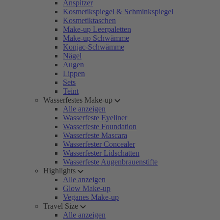
Anspitzer
Kosmetikspiegel & Schminkspiegel
Kosmetiktaschen
Make-up Leerpaletten
Make-up Schwämme
Konjac-Schwämme
Nägel
Augen
Lippen
Sets
Teint
Wasserfestes Make-up
Alle anzeigen
Wasserfeste Eyeliner
Wasserfeste Foundation
Wasserfeste Mascara
Wasserfester Concealer
Wasserfester Lidschatten
Wasserfeste Augenbrauenstifte
Highlights
Alle anzeigen
Glow Make-up
Veganes Make-up
Travel Size
Alle anzeigen