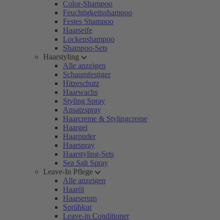
Color-Shampoo
Feuchtigkeitsshampoo
Festes Shampoo
Haarseife
Lockenshampoo
Shampoo-Sets
Haarstyling
Alle anzeigen
Schaumfestiger
Hitzeschutz
Haarwachs
Styling Spray
Ansatzspray
Haarcreme & Stylingcreme
Haargel
Haarpuder
Haarspray
Haarstyling-Sets
Sea Salt Spray
Leave-In Pflege
Alle anzeigen
Haaröl
Haarserum
Sprühkur
Leave-in Conditioner