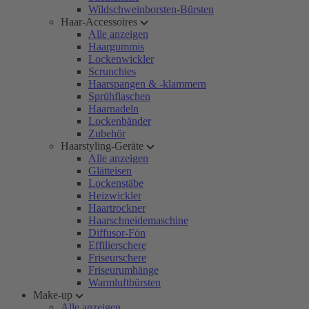
Wildschweinborsten-Bürsten
Haar-Accessoires
Alle anzeigen
Haargummis
Lockenwickler
Scrunchies
Haarspangen & -klammern
Sprühflaschen
Haarnadeln
Lockenbänder
Zubehör
Haarstyling-Geräte
Alle anzeigen
Glätteisen
Lockenstäbe
Heizwickler
Haartrockner
Haarschneidemaschine
Diffusor-Fön
Effilierschere
Friseurschere
Friseurumhänge
Warmluftbürsten
Make-up
Alle anzeigen