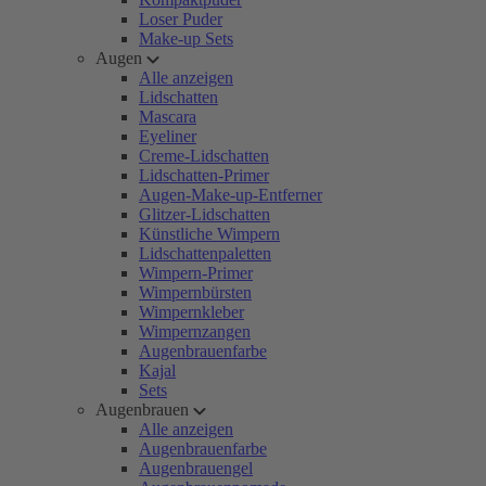
Loser Puder
Make-up Sets
Augen
Alle anzeigen
Lidschatten
Mascara
Eyeliner
Creme-Lidschatten
Lidschatten-Primer
Augen-Make-up-Entferner
Glitzer-Lidschatten
Künstliche Wimpern
Lidschattenpaletten
Wimpern-Primer
Wimpernbürsten
Wimpernkleber
Wimpernzangen
Augenbrauenfarbe
Kajal
Sets
Augenbrauen
Alle anzeigen
Augenbrauenfarbe
Augenbrauengel