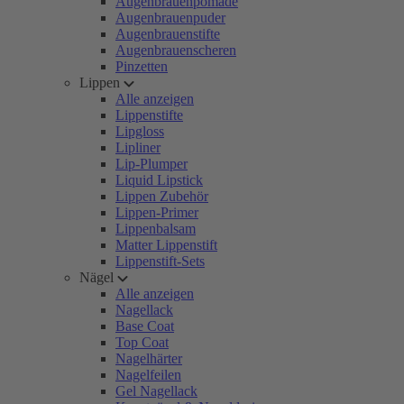
Augenbrauenpomade
Augenbrauenpuder
Augenbrauenstifte
Augenbrauenscheren
Pinzetten
Lippen
Alle anzeigen
Lippenstifte
Lipgloss
Lipliner
Lip-Plumper
Liquid Lipstick
Lippen Zubehör
Lippen-Primer
Lippenbalsam
Matter Lippenstift
Lippenstift-Sets
Nägel
Alle anzeigen
Nagellack
Base Coat
Top Coat
Nagelhärter
Nagelfeilen
Gel Nagellack