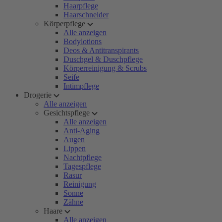
Haarpflege
Haarschneider
Körperpflege
Alle anzeigen
Bodylotions
Deos & Antitranspirants
Duschgel & Duschpflege
Körperreinigung & Scrubs
Seife
Intimpflege
Drogerie
Alle anzeigen
Gesichtspflege
Alle anzeigen
Anti-Aging
Augen
Lippen
Nachtpflege
Tagespflege
Rasur
Reinigung
Sonne
Zähne
Haare
Alle anzeigen