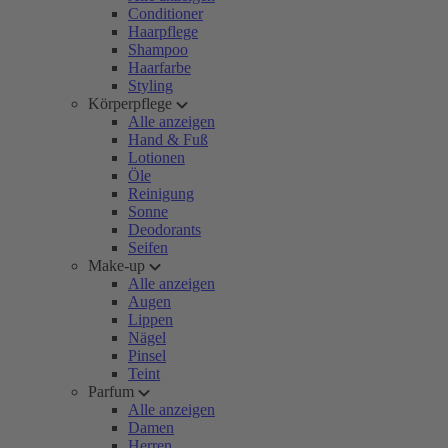
Conditioner
Haarpflege
Shampoo
Haarfarbe
Styling
Körperpflege
Alle anzeigen
Hand & Fuß
Lotionen
Öle
Reinigung
Sonne
Deodorants
Seifen
Make-up
Alle anzeigen
Augen
Lippen
Nägel
Pinsel
Teint
Parfum
Alle anzeigen
Damen
Herren