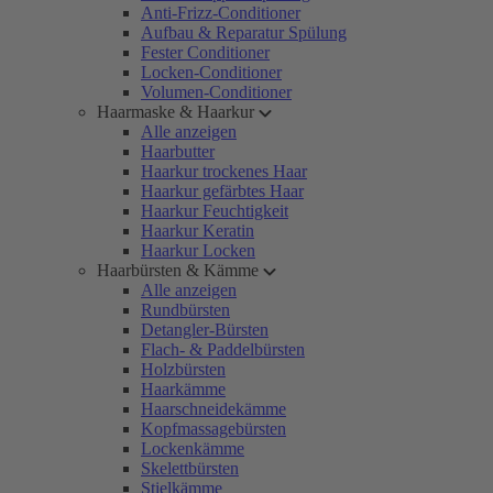
Anti-Frizz-Conditioner
Aufbau & Reparatur Spülung
Fester Conditioner
Locken-Conditioner
Volumen-Conditioner
Haarmaske & Haarkur
Alle anzeigen
Haarbutter
Haarkur trockenes Haar
Haarkur gefärbtes Haar
Haarkur Feuchtigkeit
Haarkur Keratin
Haarkur Locken
Haarbürsten & Kämme
Alle anzeigen
Rundbürsten
Detangler-Bürsten
Flach- & Paddelbürsten
Holzbürsten
Haarkämme
Haarschneidekämme
Kopfmassagebürsten
Lockenkämme
Skelettbürsten
Stielkämme