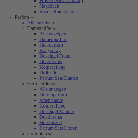
Wasserfestes Make-up
Nagellack
Beach Hair stylen
Parfum
Alle anzeigen
Damendüfte
Alle anzeigen
Damenparfum
Haarparfum
Bodyspray
Duschgel Frauen
Deodorants
Körperpflege
Duftseifen
Parfum Sets Damen
Herrendüfte
Alle anzeigen
Herrenparfum
After Shave
Körperpflege
Duschgel Männer
Deodorants
Herrenseife
Parfum Sets Herren
Duftnoten