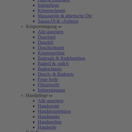
Intimpflege
Körperschaum
Massageöle & ätherische Öle
Sauna-Öl & -Aufguss
Körperreinigung
Alle anzeigen
Duschgel
Duschöl
Duschschaum
Körperpeeling
Badesalz & Badebomben
Badeöl & -milch
Badeschaum
Dusch- & Badesets
Feste Seife
Flüssigseife
Intimreinigung
Handpflege
Alle anzeigen
Handcreme
Handdesinfektion
Handmaske
Handpeeling
Handseife