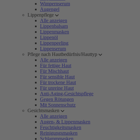
Wimpernserum
Augengel
Lippenpflege
Alle anzeigen
Lippenbalsam
Lippenmasken
Lippenöl
Lippenpeeling
Lippenserum
Pflege nach Hautbedürfnis/Hauttyp
Alle anzeigen
Für fettige Haut
Für Mischhaut
Für sensible Haut
Für trockene Haut
Für unreine Haut
Anti-Aging-Gesichtspflege
Gegen Rötungen
Mit Sonnenschutz
Gesichtsmasken
Alle anzeigen
Augen- & Lippenmasken
Feuchtigkeitsmasken
Reinigungsmasken
Schlammmasken