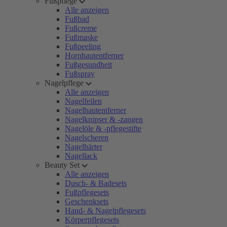
Fußpflege
Alle anzeigen
Fußbad
Fußcreme
Fußmaske
Fußpeeling
Hornhautentferner
Fußgesundheit
Fußspray
Nagelpflege
Alle anzeigen
Nagelfeilen
Nagelhautentferner
Nagelknipser & -zangen
Nagelöle & -pflegestifte
Nagelscheren
Nagelhärter
Nagellack
Beauty Set
Alle anzeigen
Dusch- & Badesets
Fußpflegesets
Geschenksets
Hand- & Nagelpflegesets
Körperpflegesets