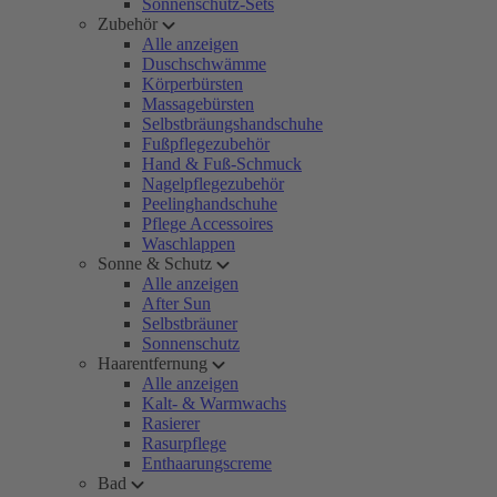
Sonnenschutz-Sets
Zubehör
Alle anzeigen
Duschschwämme
Körperbürsten
Massagebürsten
Selbstbräungshandschuhe
Fußpflegezubehör
Hand & Fuß-Schmuck
Nagelpflegezubehör
Peelinghandschuhe
Pflege Accessoires
Waschlappen
Sonne & Schutz
Alle anzeigen
After Sun
Selbstbräuner
Sonnenschutz
Haarentfernung
Alle anzeigen
Kalt- & Warmwachs
Rasierer
Rasurpflege
Enthaarungscreme
Bad