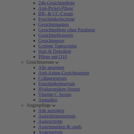
24h-Gesichtspflege
Anti-Pickel-Pflege
BB- & CC-Cream
Feuchtigkeitscreme
Gesichtsmasken
Gesichtspflege ohne Parabene
Gesichtspflegesets
Gesichtsspray
Getönte Tagescreme
Hals & Dekolleté
Pflege mit Q10
Gesichtsserum
Alle anzeigen
Anti-Aging-Gesichtsserum
Collagenserum
Feuchtigkeitsserum
Hyaluronsäure-Serum
Vitamin C Serum
Ampullen
Augenpflege
Alle anzeigen
Augenbrauenserum
Augencreme
Augenmasken & -pads
Augenserum