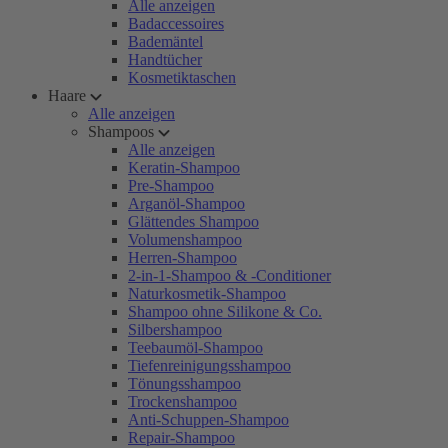
Alle anzeigen
Badaccessoires
Bademäntel
Handtücher
Kosmetiktaschen
Haare
Alle anzeigen
Shampoos
Alle anzeigen
Keratin-Shampoo
Pre-Shampoo
Arganöl-Shampoo
Glättendes Shampoo
Volumenshampoo
Herren-Shampoo
2-in-1-Shampoo & -Conditioner
Naturkosmetik-Shampoo
Shampoo ohne Silikone & Co.
Silbershampoo
Teebaumöl-Shampoo
Tiefenreinigungsshampoo
Tönungsshampoo
Trockenshampoo
Anti-Schuppen-Shampoo
Repair-Shampoo