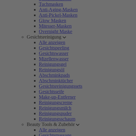
Tuchmasken
Anti-Aging-Masken
Anti-Pickel-Masken
Glow Masken
Mitesser-Masken
Overnight Maske
Gesichtsreinigung
Alle anzeigen
Gesichtspeeling
Gesichtswasser
Mizellenwasser
Reinigungsgel
Reinigungsöl
Abschminkpads
Abschminktücher
Gesichtsreinigungssets
Gesichtsseife
Make-up-Entferner
Reinigungscreme
Reinigungsmilch
Reinigungspuder
Reinigungsschaum
Beauty Tools & Zubehör
Alle anzeigen
Gesichtsmassage