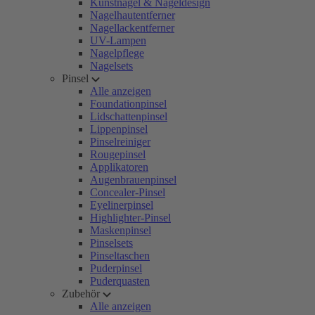
Kunstnägel & Nageldesign
Nagelhautentferner
Nagellackentferner
UV-Lampen
Nagelpflege
Nagelsets
Pinsel
Alle anzeigen
Foundationpinsel
Lidschattenpinsel
Lippenpinsel
Pinselreiniger
Rougepinsel
Applikatoren
Augenbrauenpinsel
Concealer-Pinsel
Eyelinerpinsel
Highlighter-Pinsel
Maskenpinsel
Pinselsets
Pinseltaschen
Puderpinsel
Puderquasten
Zubehör
Alle anzeigen