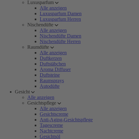
Luxusparfum
Alle anzeigen
Luxusparfum Damen
Luxusparfum Herren
Nischendüfte
Alle anzeigen
Nischendüfte Damen
Nischendüfte Herren
Raumdüfte
Alle anzeigen
Duftkerzen
Duftstäbchen
Aroma Diffuser
Duftsteine
Raumsprays
Autodüfte
Gesicht
Alle anzeigen
Gesichtspflege
Alle anzeigen
Gesichtscreme
Anti-Aging-Gesichtspflege
Tagescreme
Nachtcreme
Gesichtsöl