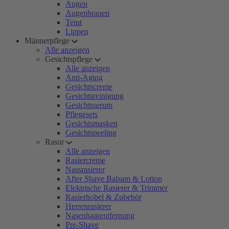
Augen
Augenbrauen
Teint
Lippen
Männerpflege
Alle anzeigen
Gesichtspflege
Alle anzeigen
Anti-Aging
Gesichtscreme
Gesichtsreinigung
Gesichtsserum
Pflegesets
Gesichtsmasken
Gesichtspeeling
Rasur
Alle anzeigen
Rasiercreme
Nassrasierer
After Shave Balsam & Lotion
Elektrische Rasierer & Trimmer
Rasierhobel & Zubehör
Herrenrasierer
Nasenhaarentfernung
Pre-Shave