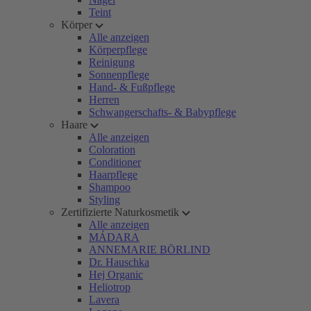
Teint
Körper
Alle anzeigen
Körperpflege
Reinigung
Sonnenpflege
Hand- & Fußpflege
Herren
Schwangerschafts- & Babypflege
Haare
Alle anzeigen
Coloration
Conditioner
Haarpflege
Shampoo
Styling
Zertifizierte Naturkosmetik
Alle anzeigen
MÁDARA
ANNEMARIE BÖRLIND
Dr. Hauschka
Hej Organic
Heliotrop
Lavera