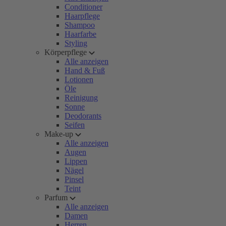
Conditioner
Haarpflege
Shampoo
Haarfarbe
Styling
Körperpflege
Alle anzeigen
Hand & Fuß
Lotionen
Öle
Reinigung
Sonne
Deodorants
Seifen
Make-up
Alle anzeigen
Augen
Lippen
Nägel
Pinsel
Teint
Parfum
Alle anzeigen
Damen
Herren