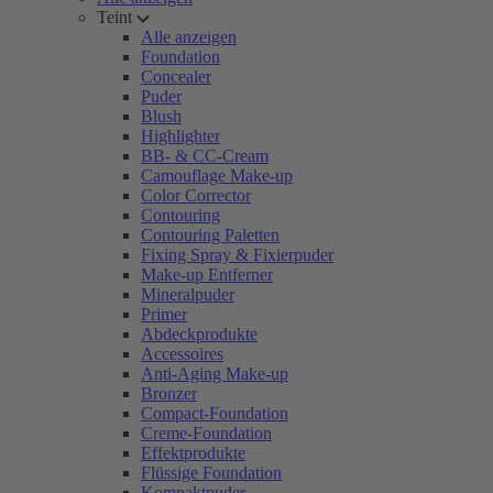
Teint
Alle anzeigen
Foundation
Concealer
Puder
Blush
Highlighter
BB- & CC-Cream
Camouflage Make-up
Color Corrector
Contouring
Contouring Paletten
Fixing Spray & Fixierpuder
Make-up Entferner
Mineralpuder
Primer
Abdeckprodukte
Accessoires
Anti-Aging Make-up
Bronzer
Compact-Foundation
Creme-Foundation
Effektprodukte
Flüssige Foundation
Kompaktpuder