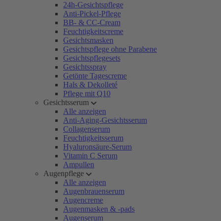
24h-Gesichtspflege
Anti-Pickel-Pflege
BB- & CC-Cream
Feuchtigkeitscreme
Gesichtsmasken
Gesichtspflege ohne Parabene
Gesichtspflegesets
Gesichtsspray
Getönte Tagescreme
Hals & Dekolleté
Pflege mit Q10
Gesichtsserum
Alle anzeigen
Anti-Aging-Gesichtsserum
Collagenserum
Feuchtigkeitsserum
Hyaluronsäure-Serum
Vitamin C Serum
Ampullen
Augenpflege
Alle anzeigen
Augenbrauenserum
Augencreme
Augenmasken & -pads
Augenserum