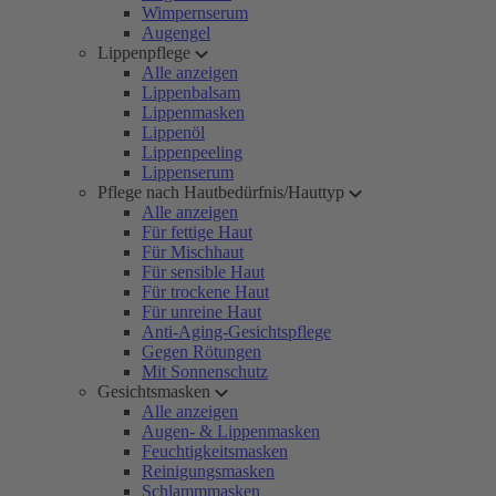
Wimpernserum
Augengel
Lippenpflege
Alle anzeigen
Lippenbalsam
Lippenmasken
Lippenöl
Lippenpeeling
Lippenserum
Pflege nach Hautbedürfnis/Hauttyp
Alle anzeigen
Für fettige Haut
Für Mischhaut
Für sensible Haut
Für trockene Haut
Für unreine Haut
Anti-Aging-Gesichtspflege
Gegen Rötungen
Mit Sonnenschutz
Gesichtsmasken
Alle anzeigen
Augen- & Lippenmasken
Feuchtigkeitsmasken
Reinigungsmasken
Schlammmasken