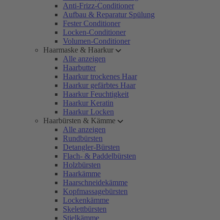
Anti-Frizz-Conditioner
Aufbau & Reparatur Spülung
Fester Conditioner
Locken-Conditioner
Volumen-Conditioner
Haarmaske & Haarkur
Alle anzeigen
Haarbutter
Haarkur trockenes Haar
Haarkur gefärbtes Haar
Haarkur Feuchtigkeit
Haarkur Keratin
Haarkur Locken
Haarbürsten & Kämme
Alle anzeigen
Rundbürsten
Detangler-Bürsten
Flach- & Paddelbürsten
Holzbürsten
Haarkämme
Haarschneidekämme
Kopfmassagebürsten
Lockenkämme
Skelettbürsten
Stielkämme