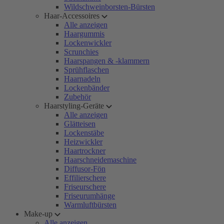
Wildschweinborsten-Bürsten
Haar-Accessoires
Alle anzeigen
Haargummis
Lockenwickler
Scrunchies
Haarspangen & -klammern
Sprühflaschen
Haarnadeln
Lockenbänder
Zubehör
Haarstyling-Geräte
Alle anzeigen
Glätteisen
Lockenstäbe
Heizwickler
Haartrockner
Haarschneidemaschine
Diffusor-Fön
Effilierschere
Friseurschere
Friseurumhänge
Warmluftbürsten
Make-up
Alle anzeigen