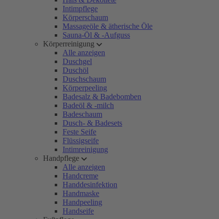
Intimpflege
Körperschaum
Massageöle & ätherische Öle
Sauna-Öl & -Aufguss
Körperreinigung
Alle anzeigen
Duschgel
Duschöl
Duschschaum
Körperpeeling
Badesalz & Badebomben
Badeöl & -milch
Badeschaum
Dusch- & Badesets
Feste Seife
Flüssigseife
Intimreinigung
Handpflege
Alle anzeigen
Handcreme
Handdesinfektion
Handmaske
Handpeeling
Handseife