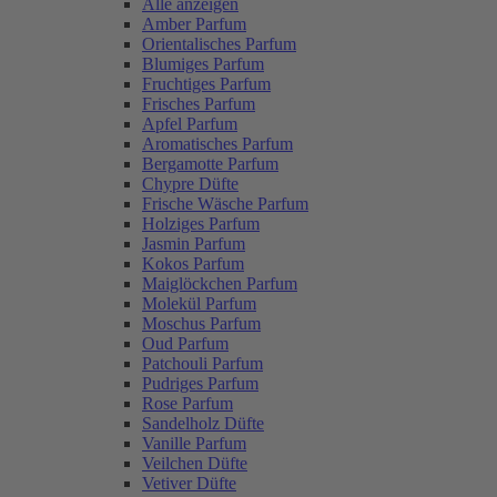
Alle anzeigen
Amber Parfum
Orientalisches Parfum
Blumiges Parfum
Fruchtiges Parfum
Frisches Parfum
Apfel Parfum
Aromatisches Parfum
Bergamotte Parfum
Chypre Düfte
Frische Wäsche Parfum
Holziges Parfum
Jasmin Parfum
Kokos Parfum
Maiglöckchen Parfum
Molekül Parfum
Moschus Parfum
Oud Parfum
Patchouli Parfum
Pudriges Parfum
Rose Parfum
Sandelholz Düfte
Vanille Parfum
Veilchen Düfte
Vetiver Düfte