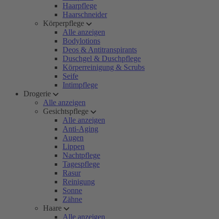
Haarpflege
Haarschneider
Körperpflege
Alle anzeigen
Bodylotions
Deos & Antitranspirants
Duschgel & Duschpflege
Körperreinigung & Scrubs
Seife
Intimpflege
Drogerie
Alle anzeigen
Gesichtspflege
Alle anzeigen
Anti-Aging
Augen
Lippen
Nachtpflege
Tagespflege
Rasur
Reinigung
Sonne
Zähne
Haare
Alle anzeigen