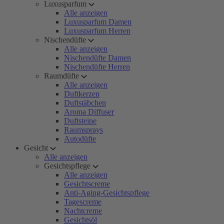
Luxusparfum
Alle anzeigen
Luxusparfum Damen
Luxusparfum Herren
Nischendüfte
Alle anzeigen
Nischendüfte Damen
Nischendüfte Herren
Raumdüfte
Alle anzeigen
Duftkerzen
Duftstäbchen
Aroma Diffuser
Duftsteine
Raumsprays
Autodüfte
Gesicht
Alle anzeigen
Gesichtspflege
Alle anzeigen
Gesichtscreme
Anti-Aging-Gesichtspflege
Tagescreme
Nachtcreme
Gesichtsöl