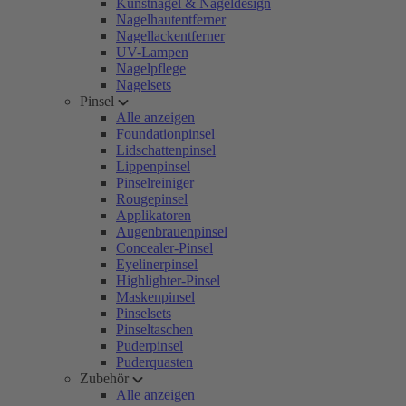
Kunstnägel & Nageldesign
Nagelhautentferner
Nagellackentferner
UV-Lampen
Nagelpflege
Nagelsets
Pinsel
Alle anzeigen
Foundationpinsel
Lidschattenpinsel
Lippenpinsel
Pinselreiniger
Rougepinsel
Applikatoren
Augenbrauenpinsel
Concealer-Pinsel
Eyelinerpinsel
Highlighter-Pinsel
Maskenpinsel
Pinselsets
Pinseltaschen
Puderpinsel
Puderquasten
Zubehör
Alle anzeigen