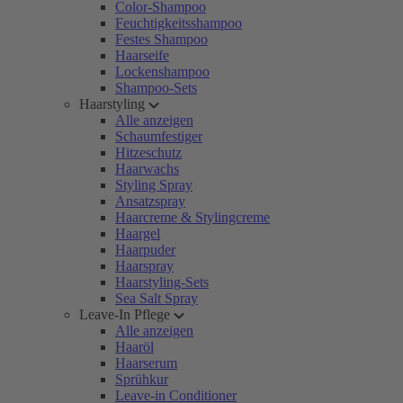
Color-Shampoo
Feuchtigkeitsshampoo
Festes Shampoo
Haarseife
Lockenshampoo
Shampoo-Sets
Haarstyling
Alle anzeigen
Schaumfestiger
Hitzeschutz
Haarwachs
Styling Spray
Ansatzspray
Haarcreme & Stylingcreme
Haargel
Haarpuder
Haarspray
Haarstyling-Sets
Sea Salt Spray
Leave-In Pflege
Alle anzeigen
Haaröl
Haarserum
Sprühkur
Leave-in Conditioner