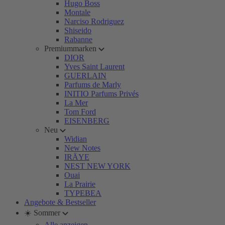
Hugo Boss
Montale
Narciso Rodriguez
Shiseido
Rabanne
Premiummarken
DIOR
Yves Saint Laurent
GUERLAIN
Parfums de Marly
INITIO Parfums Privés
La Mer
Tom Ford
EISENBERG
Neu
Widian
New Notes
IRÄYE
NEST NEW YORK
Ouai
La Prairie
TYPEBEA
Angebote & Bestseller
☀️ Sommer
Alle anzeigen