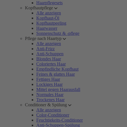
Haarpflegesets
Kopfhautpflege
Alle anzeigen
Kopfhaut-Öl
Kopfhautpeeling
Haarwasser
Sonnenschutz & -pflege
Pflege nach Haartyp
Alle anzeigen
Anti-Frizz
Anti-Schuppen
Blondes Haar
Coloriertes Haar
Empfindliche Kopfhaut
Feines & glattes Haar
Fettiges Haar
Lockiges Haar
Mittel gegen Haarausfall
Normales Haar
Trockenes Haar
Conditioner & Spülung
Alle anzeigen
Color-Conditioner
Feuchtigkeits-Conditioner
Anti-Schuppen-Spülung