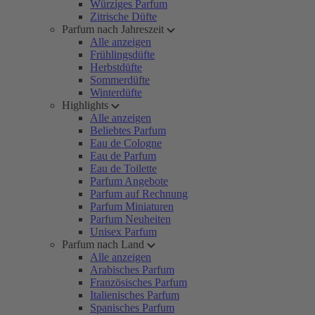
Würziges Parfum
Zitrische Düfte
Parfum nach Jahreszeit
Alle anzeigen
Frühlingsdüfte
Herbstdüfte
Sommerdüfte
Winterdüfte
Highlights
Alle anzeigen
Beliebtes Parfum
Eau de Cologne
Eau de Parfum
Eau de Toilette
Parfum Angebote
Parfum auf Rechnung
Parfum Miniaturen
Parfum Neuheiten
Unisex Parfum
Parfum nach Land
Alle anzeigen
Arabisches Parfum
Französisches Parfum
Italienisches Parfum
Spanisches Parfum