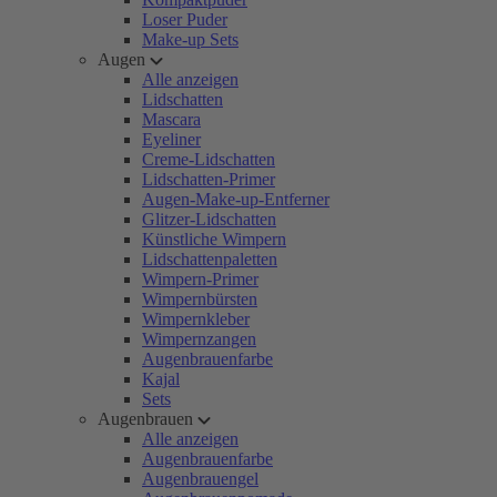
Loser Puder
Make-up Sets
Augen
Alle anzeigen
Lidschatten
Mascara
Eyeliner
Creme-Lidschatten
Lidschatten-Primer
Augen-Make-up-Entferner
Glitzer-Lidschatten
Künstliche Wimpern
Lidschattenpaletten
Wimpern-Primer
Wimpernbürsten
Wimpernkleber
Wimpernzangen
Augenbrauenfarbe
Kajal
Sets
Augenbrauen
Alle anzeigen
Augenbrauenfarbe
Augenbrauengel