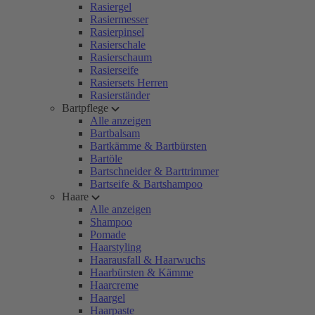
Rasiergel
Rasiermesser
Rasierpinsel
Rasierschale
Rasierschaum
Rasierseife
Rasiersets Herren
Rasierständer
Bartpflege
Alle anzeigen
Bartbalsam
Bartkämme & Bartbürsten
Bartöle
Bartschneider & Barttrimmer
Bartseife & Bartshampoo
Haare
Alle anzeigen
Shampoo
Pomade
Haarstyling
Haarausfall & Haarwuchs
Haarbürsten & Kämme
Haarcreme
Haargel
Haarpaste