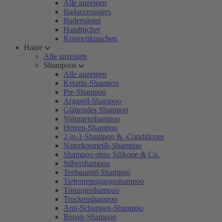
Alle anzeigen
Badaccessoires
Bademäntel
Handtücher
Kosmetiktaschen
Haare
Alle anzeigen
Shampoos
Alle anzeigen
Keratin-Shampoo
Pre-Shampoo
Arganöl-Shampoo
Glättendes Shampoo
Volumenshampoo
Herren-Shampoo
2-in-1-Shampoo & -Conditioner
Naturkosmetik-Shampoo
Shampoo ohne Silikone & Co.
Silbershampoo
Teebaumöl-Shampoo
Tiefenreinigungsshampoo
Tönungsshampoo
Trockenshampoo
Anti-Schuppen-Shampoo
Repair-Shampoo