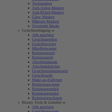
Tuchmasken
Anti-Aging-Masken
Anti-Pickel-Masken
Glow Masken
Mitesser-Masken
Overnight Maske
Gesichtsreinigung
Alle anzeigen
Gesichtspeeling
Gesichtswasser
Mizellenwasser
Reinigungsgel
Reinigungsöl
Abschminkpads
Abschminktücher
Gesichtsreinigungssets
Gesichtsseife
Make-up-Entferner
Reinigungscreme
Reinigungsmilch
Reinigungspuder
Reinigungsschaum
Beauty Tools & Zubehör
Alle anzeigen
Gesichtsmassage