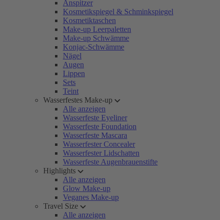
Anspitzer
Kosmetikspiegel & Schminkspiegel
Kosmetiktaschen
Make-up Leerpaletten
Make-up Schwämme
Konjac-Schwämme
Nägel
Augen
Lippen
Sets
Teint
Wasserfestes Make-up
Alle anzeigen
Wasserfeste Eyeliner
Wasserfeste Foundation
Wasserfeste Mascara
Wasserfester Concealer
Wasserfester Lidschatten
Wasserfeste Augenbrauenstifte
Highlights
Alle anzeigen
Glow Make-up
Veganes Make-up
Travel Size
Alle anzeigen