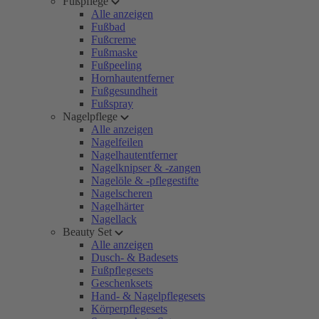
Fußpflege
Alle anzeigen
Fußbad
Fußcreme
Fußmaske
Fußpeeling
Hornhautentferner
Fußgesundheit
Fußspray
Nagelpflege
Alle anzeigen
Nagelfeilen
Nagelhautentferner
Nagelknipser & -zangen
Nagelöle & -pflegestifte
Nagelscheren
Nagelhärter
Nagellack
Beauty Set
Alle anzeigen
Dusch- & Badesets
Fußpflegesets
Geschenksets
Hand- & Nagelpflegesets
Körperpflegesets