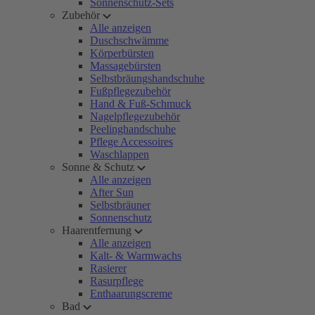
Sonnenschutz-Sets
Zubehör
Alle anzeigen
Duschschwämme
Körperbürsten
Massagebürsten
Selbstbräungshandschuhe
Fußpflegezubehör
Hand & Fuß-Schmuck
Nagelpflegezubehör
Peelinghandschuhe
Pflege Accessoires
Waschlappen
Sonne & Schutz
Alle anzeigen
After Sun
Selbstbräuner
Sonnenschutz
Haarentfernung
Alle anzeigen
Kalt- & Warmwachs
Rasierer
Rasurpflege
Enthaarungscreme
Bad