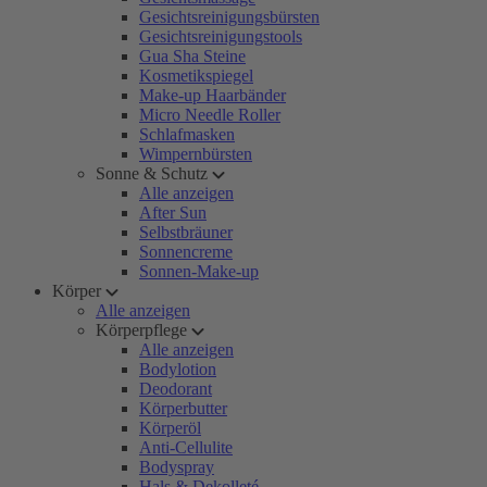
Gesichtsreinigungsbürsten
Gesichtsreinigungstools
Gua Sha Steine
Kosmetikspiegel
Make-up Haarbänder
Micro Needle Roller
Schlafmasken
Wimpernbürsten
Sonne & Schutz
Alle anzeigen
After Sun
Selbstbräuner
Sonnencreme
Sonnen-Make-up
Körper
Alle anzeigen
Körperpflege
Alle anzeigen
Bodylotion
Deodorant
Körperbutter
Körperöl
Anti-Cellulite
Bodyspray
Hals & Dekolleté