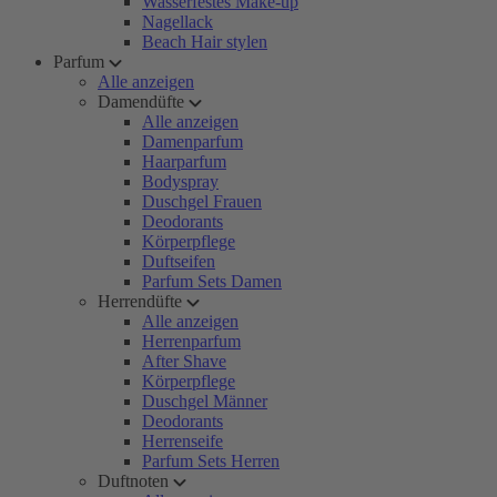
Wasserfestes Make-up
Nagellack
Beach Hair stylen
Parfum
Alle anzeigen
Damendüfte
Alle anzeigen
Damenparfum
Haarparfum
Bodyspray
Duschgel Frauen
Deodorants
Körperpflege
Duftseifen
Parfum Sets Damen
Herrendüfte
Alle anzeigen
Herrenparfum
After Shave
Körperpflege
Duschgel Männer
Deodorants
Herrenseife
Parfum Sets Herren
Duftnoten