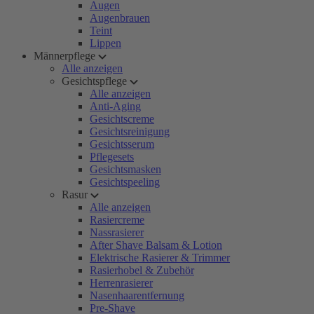
Augen
Augenbrauen
Teint
Lippen
Männerpflege
Alle anzeigen
Gesichtspflege
Alle anzeigen
Anti-Aging
Gesichtscreme
Gesichtsreinigung
Gesichtsserum
Pflegesets
Gesichtsmasken
Gesichtspeeling
Rasur
Alle anzeigen
Rasiercreme
Nassrasierer
After Shave Balsam & Lotion
Elektrische Rasierer & Trimmer
Rasierhobel & Zubehör
Herrenrasierer
Nasenhaarentfernung
Pre-Shave