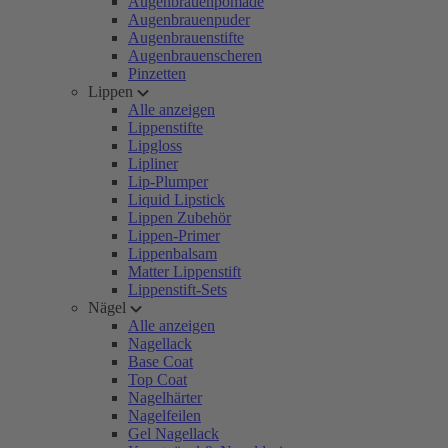
Augenbrauenpomade
Augenbrauenpuder
Augenbrauenstifte
Augenbrauenscheren
Pinzetten
Lippen
Alle anzeigen
Lippenstifte
Lipgloss
Lipliner
Lip-Plumper
Liquid Lipstick
Lippen Zubehör
Lippen-Primer
Lippenbalsam
Matter Lippenstift
Lippenstift-Sets
Nägel
Alle anzeigen
Nagellack
Base Coat
Top Coat
Nagelhärter
Nagelfeilen
Gel Nagellack