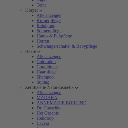
Teint
Körper
Alle anzeigen
Körperpflege
Reinigung
Sonnenpflege
Hand- & Fußpflege
Herren
Schwangerschafts- & Babypflege
Haare
Alle anzeigen
Coloration
Conditioner
Haarpflege
Shampoo
Styling
Zertifizierte Naturkosmetik
Alle anzeigen
MÁDARA
ANNEMARIE BÖRLIND
Dr. Hauschka
Hej Organic
Heliotrop
Lavera