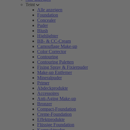
Teint
Alle anzeigen
Foundation
Concealer
Puder
Blush
Highlighter
BB- & CC-Cream
Camouflage Make-up
Color Corrector
Contouring
Contouring Paletten
Fixing Spray & Fixierpuder
Make-up Entferner
Mineralpuder
Primer
Abdeckprodukte
Accessoires
Anti-Aging Make-up
Bronzer
Compact-Foundation
Creme-Foundation
Effektprodukte
Flüssige Foundation
Kompaktpuder