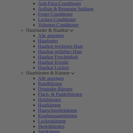
Anti-Frizz-Conditioner
Aufbau & Reparatur Spülung
Fester Conditioner
Locken-Conditioner
Volumen-Conditioner
Haarmaske & Haarkur
Alle anzeigen
Haarbutter
Haarkur trockenes Haar
Haarkur gefärbtes Haar
Haarkur Feuchtigkeit
Haarkur Keratin
Haarkur Locken
Haarbürsten & Kämme
Alle anzeigen
Rundbürsten
Detangler-Bürsten
Flach- & Paddelbürsten
Holzbürsten
Haarkämme
Haarschneidekämme
Kopfmassagebürsten
Lockenkämme
Skelettbürsten
Stielkämme