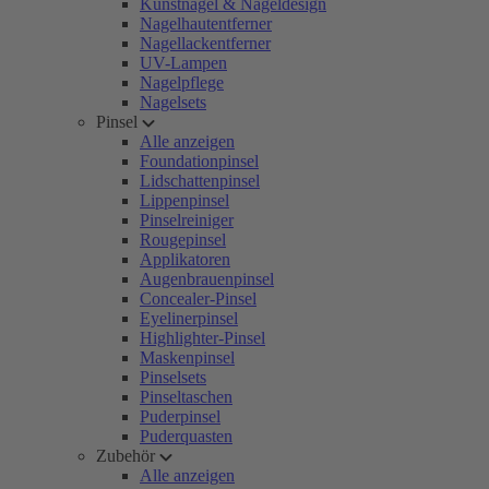
Kunstnägel & Nageldesign
Nagelhautentferner
Nagellackentferner
UV-Lampen
Nagelpflege
Nagelsets
Pinsel
Alle anzeigen
Foundationpinsel
Lidschattenpinsel
Lippenpinsel
Pinselreiniger
Rougepinsel
Applikatoren
Augenbrauenpinsel
Concealer-Pinsel
Eyelinerpinsel
Highlighter-Pinsel
Maskenpinsel
Pinselsets
Pinseltaschen
Puderpinsel
Puderquasten
Zubehör
Alle anzeigen