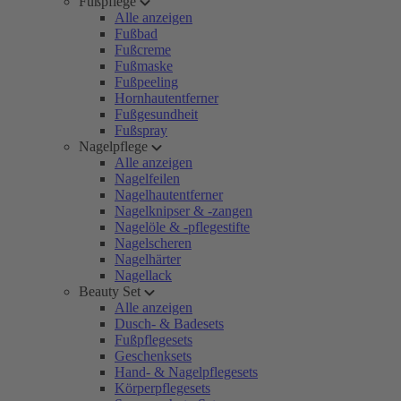
Fußpflege
Alle anzeigen
Fußbad
Fußcreme
Fußmaske
Fußpeeling
Hornhautentferner
Fußgesundheit
Fußspray
Nagelpflege
Alle anzeigen
Nagelfeilen
Nagelhautentferner
Nagelknipser & -zangen
Nagelöle & -pflegestifte
Nagelscheren
Nagelhärter
Nagellack
Beauty Set
Alle anzeigen
Dusch- & Badesets
Fußpflegesets
Geschenksets
Hand- & Nagelpflegesets
Körperpflegesets