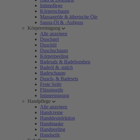
Intimpflege
Körperschaum
Massageöle & ätherische Öle
Sauna-Öl & -Aufguss
Körperreinigung
Alle anzeigen
Duschgel
Duschöl
Duschschaum
Körperpeeling
Badesalz & Badebomben
Badeöl & -milch
Badeschaum
Dusch- & Badesets
Feste Seife
Flüssigseife
Intimreinigung
Handpflege
Alle anzeigen
Handcreme
Handdesinfektion
Handmaske
Handpeeling
Handseife