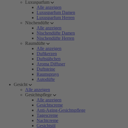
Luxusparfum
Alle anzeigen
Luxusparfum Damen
Luxusparfum Herren
Nischendüfte
Alle anzeigen
Nischendüfte Damen
Nischendüfte Herren
Raumdüfte
Alle anzeigen
Duftkerzen
Duftstäbchen
Aroma Diffuser
Duftsteine
Raumsprays
Autodüfte
Gesicht
Alle anzeigen
Gesichtspflege
Alle anzeigen
Gesichtscreme
Anti-Aging-Gesichtspflege
Tagescreme
Nachtcreme
Gesichtsöl