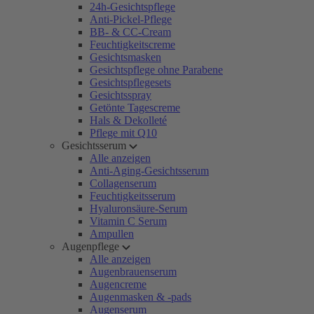
24h-Gesichtspflege
Anti-Pickel-Pflege
BB- & CC-Cream
Feuchtigkeitscreme
Gesichtsmasken
Gesichtspflege ohne Parabene
Gesichtspflegesets
Gesichtsspray
Getönte Tagescreme
Hals & Dekolleté
Pflege mit Q10
Gesichtsserum
Alle anzeigen
Anti-Aging-Gesichtsserum
Collagenserum
Feuchtigkeitsserum
Hyaluronsäure-Serum
Vitamin C Serum
Ampullen
Augenpflege
Alle anzeigen
Augenbrauenserum
Augencreme
Augenmasken & -pads
Augenserum