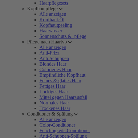
Haarpflegesets
Kopfhautpflege
Alle anzeigen
Kopfhaut-Öl
Kopfhautpeeling
Haarwasser
Sonnenschutz & -pflege
Pflege nach Haartyp
Alle anzeigen
Anti-Frizz
Anti-Schuppen
Blondes Haar
Coloriertes Haar
Empfindliche Kopfhaut
Feines & glattes Haar
Fettiges Haar
Lockiges Haar
Mittel gegen Haarausfall
Normales Haar
Trockenes Haar
Conditioner & Spülung
Alle anzeigen
Color-Conditioner
Feuchtigkeits-Conditioner
Anti-Schuppen-Spülung