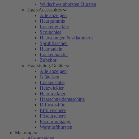
Wildschweinborsten-Bürsten
Haar-Accessoires
Alle anzeigen
Haargummis
Lockenwickler
Scrunchies
Haarspangen & -klammern
Sprühflaschen
Haarnadeln
Lockenbänder
Zubehör
Haarstyling-Geräte
Alle anzeigen
Glätteisen
Lockenstäbe
Heizwickler
Haartrockner
Haarschneidemaschine
Diffusor-Fön
Effilierschere
Friseurschere
Friseurumhänge
Warmluftbürsten
Make-up
Alle anzeigen