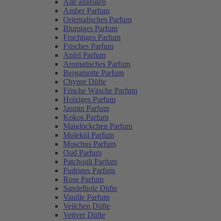
Alle anzeigen
Amber Parfum
Orientalisches Parfum
Blumiges Parfum
Fruchtiges Parfum
Frisches Parfum
Apfel Parfum
Aromatisches Parfum
Bergamotte Parfum
Chypre Düfte
Frische Wäsche Parfum
Holziges Parfum
Jasmin Parfum
Kokos Parfum
Maiglöckchen Parfum
Molekül Parfum
Moschus Parfum
Oud Parfum
Patchouli Parfum
Pudriges Parfum
Rose Parfum
Sandelholz Düfte
Vanille Parfum
Veilchen Düfte
Vetiver Düfte