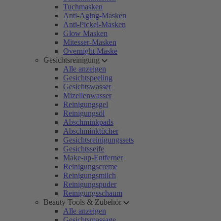
Tuchmasken
Anti-Aging-Masken
Anti-Pickel-Masken
Glow Masken
Mitesser-Masken
Overnight Maske
Gesichtsreinigung
Alle anzeigen
Gesichtspeeling
Gesichtswasser
Mizellenwasser
Reinigungsgel
Reinigungsöl
Abschminkpads
Abschminktücher
Gesichtsreinigungssets
Gesichtsseife
Make-up-Entferner
Reinigungscreme
Reinigungsmilch
Reinigungspuder
Reinigungsschaum
Beauty Tools & Zubehör
Alle anzeigen
Gesichtsmassage