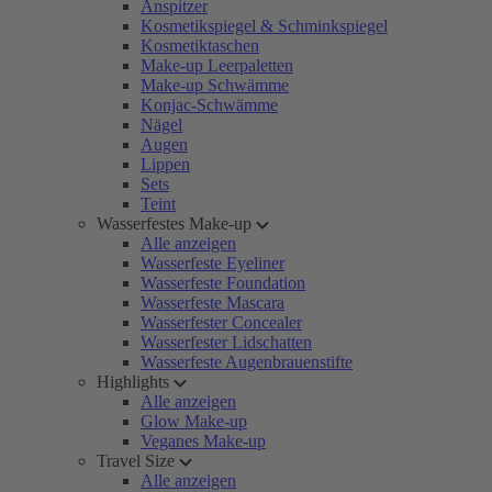
Anspitzer
Kosmetikspiegel & Schminkspiegel
Kosmetiktaschen
Make-up Leerpaletten
Make-up Schwämme
Konjac-Schwämme
Nägel
Augen
Lippen
Sets
Teint
Wasserfestes Make-up
Alle anzeigen
Wasserfeste Eyeliner
Wasserfeste Foundation
Wasserfeste Mascara
Wasserfester Concealer
Wasserfester Lidschatten
Wasserfeste Augenbrauenstifte
Highlights
Alle anzeigen
Glow Make-up
Veganes Make-up
Travel Size
Alle anzeigen