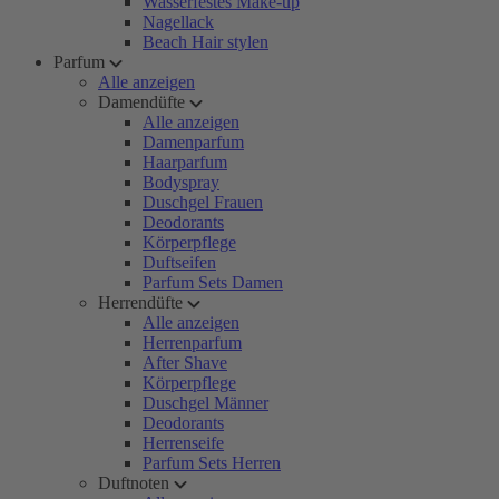
Wasserfestes Make-up
Nagellack
Beach Hair stylen
Parfum
Alle anzeigen
Damendüfte
Alle anzeigen
Damenparfum
Haarparfum
Bodyspray
Duschgel Frauen
Deodorants
Körperpflege
Duftseifen
Parfum Sets Damen
Herrendüfte
Alle anzeigen
Herrenparfum
After Shave
Körperpflege
Duschgel Männer
Deodorants
Herrenseife
Parfum Sets Herren
Duftnoten