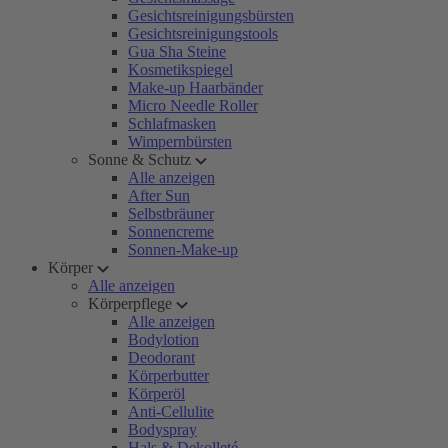
Gesichtsreinigungsbürsten
Gesichtsreinigungstools
Gua Sha Steine
Kosmetikspiegel
Make-up Haarbänder
Micro Needle Roller
Schlafmasken
Wimpernbürsten
Sonne & Schutz
Alle anzeigen
After Sun
Selbstbräuner
Sonnencreme
Sonnen-Make-up
Körper
Alle anzeigen
Körperpflege
Alle anzeigen
Bodylotion
Deodorant
Körperbutter
Körperöl
Anti-Cellulite
Bodyspray
Hals & Dekolleté