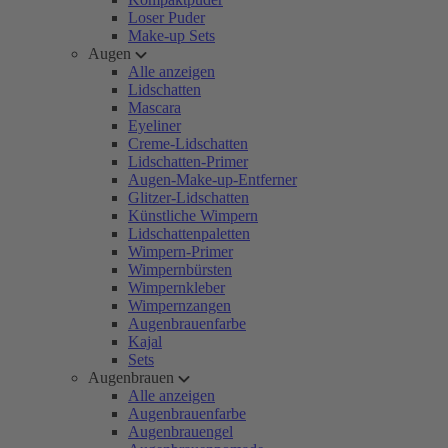
Loser Puder
Make-up Sets
Augen
Alle anzeigen
Lidschatten
Mascara
Eyeliner
Creme-Lidschatten
Lidschatten-Primer
Augen-Make-up-Entferner
Glitzer-Lidschatten
Künstliche Wimpern
Lidschattenpaletten
Wimpern-Primer
Wimpernbürsten
Wimpernkleber
Wimpernzangen
Augenbrauenfarbe
Kajal
Sets
Augenbrauen
Alle anzeigen
Augenbrauenfarbe
Augenbrauengel