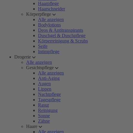
Haarpflege
Haarschneider
Körperpflege
Alle anzeigen
Bodylotions
Deos & Antitranspirants
Duschgel & Duschpflege
Körperreinigung & Scrubs
Seife
Intimpflege
Drogerie
Alle anzeigen
Gesichtspflege
Alle anzeigen
Anti-Aging
Augen
Lippen
Nachtpflege
Tagespflege
Rasur
Reinigung
Sonne
Zähne
Haare
Alle anzeigen