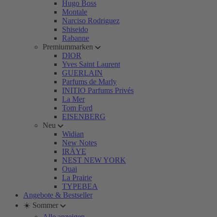
Hugo Boss
Montale
Narciso Rodriguez
Shiseido
Rabanne
Premiummarken
DIOR
Yves Saint Laurent
GUERLAIN
Parfums de Marly
INITIO Parfums Privés
La Mer
Tom Ford
EISENBERG
Neu
Widian
New Notes
IRÄYE
NEST NEW YORK
Ouai
La Prairie
TYPEBEA
Angebote & Bestseller
☀️ Sommer
Alle anzeigen