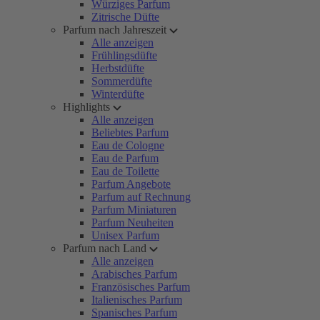
Würziges Parfum
Zitrische Düfte
Parfum nach Jahreszeit
Alle anzeigen
Frühlingsdüfte
Herbstdüfte
Sommerdüfte
Winterdüfte
Highlights
Alle anzeigen
Beliebtes Parfum
Eau de Cologne
Eau de Parfum
Eau de Toilette
Parfum Angebote
Parfum auf Rechnung
Parfum Miniaturen
Parfum Neuheiten
Unisex Parfum
Parfum nach Land
Alle anzeigen
Arabisches Parfum
Französisches Parfum
Italienisches Parfum
Spanisches Parfum