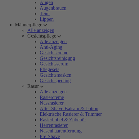
Augen
Augenbrauen
Teint
Lippen
Männerpflege
Alle anzeigen
Gesichtspflege
Alle anzeigen
Anti-Aging
Gesichtscreme
Gesichtsreinigung
Gesichtsserum
Pflegesets
Gesichtsmasken
Gesichtspeeling
Rasur
Alle anzeigen
Rasiercreme
Nassrasierer
After Shave Balsam & Lotion
Elektrische Rasierer & Trimmer
Rasierhobel & Zubehör
Herrenrasierer
Nasenhaarentfernung
Pre-Shave