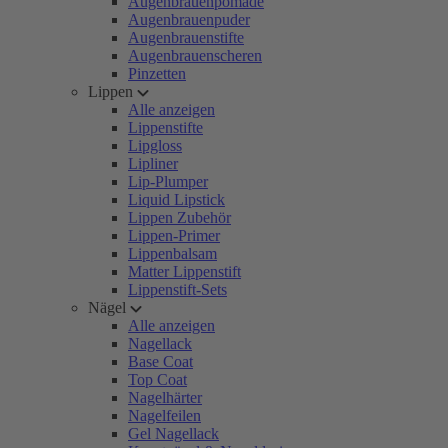
Augenbrauenpomade
Augenbrauenpuder
Augenbrauenstifte
Augenbrauenscheren
Pinzetten
Lippen
Alle anzeigen
Lippenstifte
Lipgloss
Lipliner
Lip-Plumper
Liquid Lipstick
Lippen Zubehör
Lippen-Primer
Lippenbalsam
Matter Lippenstift
Lippenstift-Sets
Nägel
Alle anzeigen
Nagellack
Base Coat
Top Coat
Nagelhärter
Nagelfeilen
Gel Nagellack