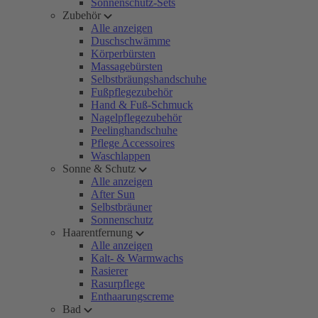
Sonnenschutz-Sets
Zubehör
Alle anzeigen
Duschschwämme
Körperbürsten
Massagebürsten
Selbstbräungshandschuhe
Fußpflegezubehör
Hand & Fuß-Schmuck
Nagelpflegezubehör
Peelinghandschuhe
Pflege Accessoires
Waschlappen
Sonne & Schutz
Alle anzeigen
After Sun
Selbstbräuner
Sonnenschutz
Haarentfernung
Alle anzeigen
Kalt- & Warmwachs
Rasierer
Rasurpflege
Enthaarungscreme
Bad