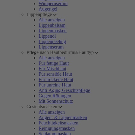
Wimpernserum
Augengel
Lippenpflege
Alle anzeigen
Lippenbalsam
Lippenmasken
Lippenöl
Lippenpeeling
Lippenserum
Pflege nach Hautbedürfnis/Hauttyp
Alle anzeigen
Für fettige Haut
Für Mischhaut
Für sensible Haut
Für trockene Haut
Für unreine Haut
Anti-Aging-Gesichtspflege
Gegen Rötungen
Mit Sonnenschutz
Gesichtsmasken
Alle anzeigen
Augen- & Lippenmasken
Feuchtigkeitsmasken
Reinigungsmasken
Schlammmasken