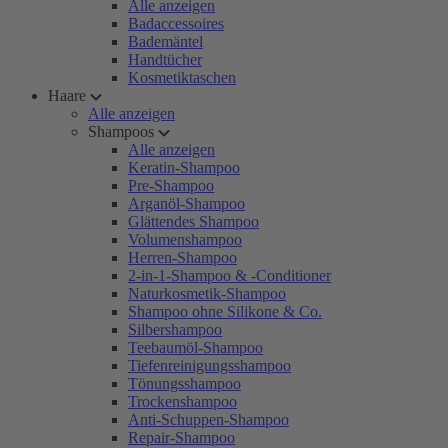
Alle anzeigen
Badaccessoires
Bademäntel
Handtücher
Kosmetiktaschen
Haare
Alle anzeigen
Shampoos
Alle anzeigen
Keratin-Shampoo
Pre-Shampoo
Arganöl-Shampoo
Glättendes Shampoo
Volumenshampoo
Herren-Shampoo
2-in-1-Shampoo & -Conditioner
Naturkosmetik-Shampoo
Shampoo ohne Silikone & Co.
Silbershampoo
Teebaumöl-Shampoo
Tiefenreinigungsshampoo
Tönungsshampoo
Trockenshampoo
Anti-Schuppen-Shampoo
Repair-Shampoo