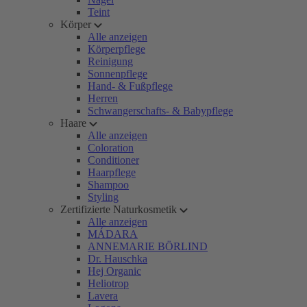
Teint
Körper
Alle anzeigen
Körperpflege
Reinigung
Sonnenpflege
Hand- & Fußpflege
Herren
Schwangerschafts- & Babypflege
Haare
Alle anzeigen
Coloration
Conditioner
Haarpflege
Shampoo
Styling
Zertifizierte Naturkosmetik
Alle anzeigen
MÁDARA
ANNEMARIE BÖRLIND
Dr. Hauschka
Hej Organic
Heliotrop
Lavera