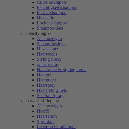
Color-Shampoo
Feuchtigkeitsshampoo
Festes Shampoo
Haarseife
Lockenshampoo
Shampoo-Sets
Haarstyling
Alle anzeigen
Schaumfestiger
Hitzeschutz
Haarwachs
Styling Spray
Ansatzspray
Haarcreme & Stylingcreme
Haargel
Haarpuder
Haarspray
Haarstyling-Sets
Sea Salt Spray
Leave-In Pflege
Alle anzeigen
Haaröl
Haarserum
Sprühkur
Leave-in Conditioner