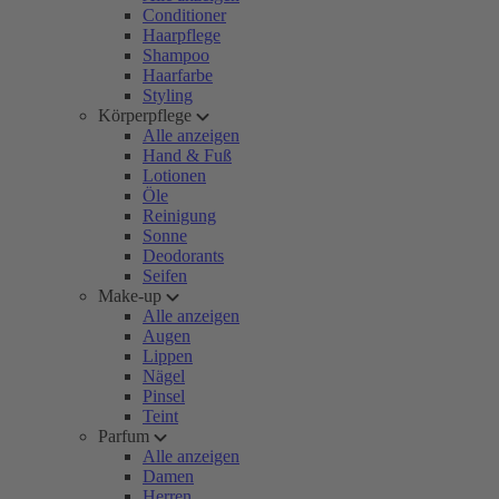
Conditioner
Haarpflege
Shampoo
Haarfarbe
Styling
Körperpflege
Alle anzeigen
Hand & Fuß
Lotionen
Öle
Reinigung
Sonne
Deodorants
Seifen
Make-up
Alle anzeigen
Augen
Lippen
Nägel
Pinsel
Teint
Parfum
Alle anzeigen
Damen
Herren