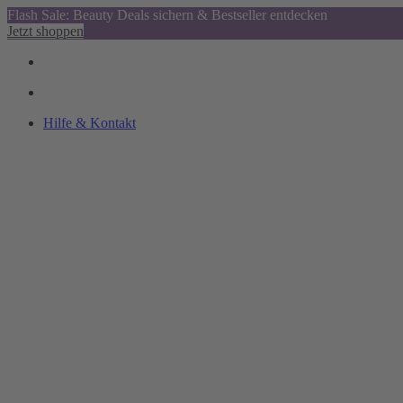
Flash Sale: Beauty Deals sichern & Bestseller entdecken
Jetzt shoppen
Hilfe & Kontakt