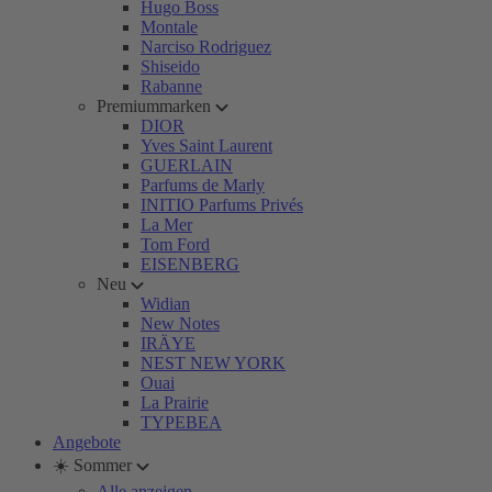
Hugo Boss
Montale
Narciso Rodriguez
Shiseido
Rabanne
Premiummarken
DIOR
Yves Saint Laurent
GUERLAIN
Parfums de Marly
INITIO Parfums Privés
La Mer
Tom Ford
EISENBERG
Neu
Widian
New Notes
IRÄYE
NEST NEW YORK
Ouai
La Prairie
TYPEBEA
Angebote
☀️ Sommer
Alle anzeigen