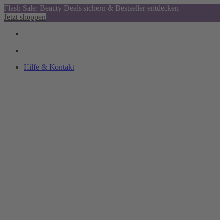
Flash Sale: Beauty Deals sichern & Bestseller entdecken
Jetzt shoppen
Hilfe & Kontakt