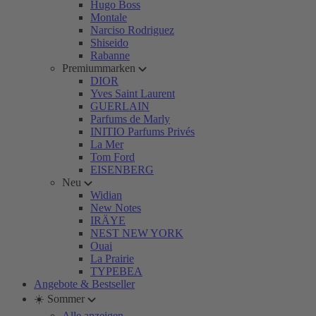
Hugo Boss
Montale
Narciso Rodriguez
Shiseido
Rabanne
Premiummarken
DIOR
Yves Saint Laurent
GUERLAIN
Parfums de Marly
INITIO Parfums Privés
La Mer
Tom Ford
EISENBERG
Neu
Widian
New Notes
IRÄYE
NEST NEW YORK
Ouai
La Prairie
TYPEBEA
Angebote & Bestseller
☀️ Sommer
Alle anzeigen