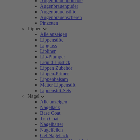
Augenbrauenpomade
Augenbrauenpuder
Augenbrauenstifte
Augenbrauenscheren
Pinzetten
Lippen
Alle anzeigen
Lippenstifte
Lipgloss
Lipliner
Lip-Plumper
Liquid Lipstick
Lippen Zubehör
Lippen-Primer
Lippenbalsam
Matter Lippenstift
Lippenstift-Sets
Nägel
Alle anzeigen
Nagellack
Base Coat
Top Coat
Nagelhärter
Nagelfeilen
Gel Nagellack