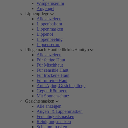
Wimpernserum
Augengel
Lippenpflege
Alle anzeigen
Lippenbalsam
Lippenmasken
Lippenöl
Lippenpeeling
Lippenserum
Pflege nach Hautbedürfnis/Hauttyp
Alle anzeigen
Für fettige Haut
Für Mischhaut
Für sensible Haut
Für trockene Haut
Für unreine Haut
Anti-Aging-Gesichtspflege
Gegen Rötungen
Mit Sonnenschutz
Gesichtsmasken
Alle anzeigen
Augen- & Lippenmasken
Feuchtigkeitsmasken
Reinigungsmasken
Schlammmasken