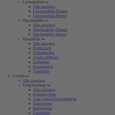
Luxusparfum
Alle anzeigen
Luxusparfum Damen
Luxusparfum Herren
Nischendüfte
Alle anzeigen
Nischendüfte Damen
Nischendüfte Herren
Raumdüfte
Alle anzeigen
Duftkerzen
Duftstäbchen
Aroma Diffuser
Duftsteine
Raumsprays
Autodüfte
Gesicht
Alle anzeigen
Gesichtspflege
Alle anzeigen
Gesichtscreme
Anti-Aging-Gesichtspflege
Tagescreme
Nachtcreme
Gesichtsöl