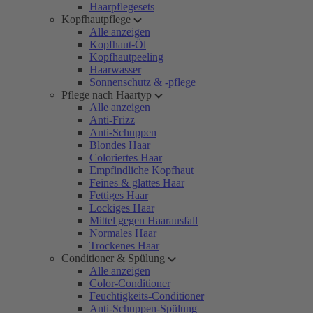
Haarpflegesets
Kopfhautpflege
Alle anzeigen
Kopfhaut-Öl
Kopfhautpeeling
Haarwasser
Sonnenschutz & -pflege
Pflege nach Haartyp
Alle anzeigen
Anti-Frizz
Anti-Schuppen
Blondes Haar
Coloriertes Haar
Empfindliche Kopfhaut
Feines & glattes Haar
Fettiges Haar
Lockiges Haar
Mittel gegen Haarausfall
Normales Haar
Trockenes Haar
Conditioner & Spülung
Alle anzeigen
Color-Conditioner
Feuchtigkeits-Conditioner
Anti-Schuppen-Spülung