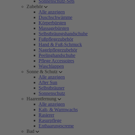
Sonnenschutz-Sets
Zubehör
Alle anzeigen
Duschschwämme
Körperbürsten
Massagebürsten
Selbstbräungshandschuhe
Fußpflegezubehör
Hand & Fuß-Schmuck
Nagelpflegezubehör
Peelinghandschuhe
Pflege Accessoires
Waschlappen
Sonne & Schutz
Alle anzeigen
After Sun
Selbstbräuner
Sonnenschutz
Haarentfernung
Alle anzeigen
Kalt- & Warmwachs
Rasierer
Rasurpflege
Enthaarungscreme
Bad