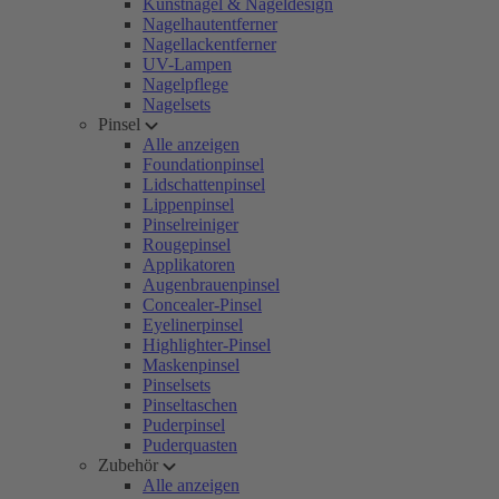
Kunstnägel & Nageldesign
Nagelhautentferner
Nagellackentferner
UV-Lampen
Nagelpflege
Nagelsets
Pinsel
Alle anzeigen
Foundationpinsel
Lidschattenpinsel
Lippenpinsel
Pinselreiniger
Rougepinsel
Applikatoren
Augenbrauenpinsel
Concealer-Pinsel
Eyelinerpinsel
Highlighter-Pinsel
Maskenpinsel
Pinselsets
Pinseltaschen
Puderpinsel
Puderquasten
Zubehör
Alle anzeigen