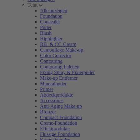
Teint
Alle anzeigen
Foundation
Concealer
Puder
Blush
Highlighter
BB- & CC-Cream
Camouflage Make-up
Color Corrector
Contouring
Contouring Paletten
Fixing Spray & Fixierpuder
Make-up Entferner
Mineralpuder
Primer
Abdeckprodukte
Accessoires
Anti-Aging Make-up
Bronzer
Compact-Foundation
Creme-Foundation
Effektprodukte
Flüssige Foundation
Kompaktpuder