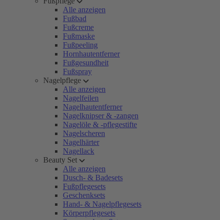
Fußpflege
Alle anzeigen
Fußbad
Fußcreme
Fußmaske
Fußpeeling
Hornhautentferner
Fußgesundheit
Fußspray
Nagelpflege
Alle anzeigen
Nagelfeilen
Nagelhautentferner
Nagelknipser & -zangen
Nagelöle & -pflegestifte
Nagelscheren
Nagelhärter
Nagellack
Beauty Set
Alle anzeigen
Dusch- & Badesets
Fußpflegesets
Geschenksets
Hand- & Nagelpflegesets
Körperpflegesets