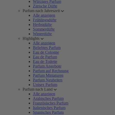
Würziges Parfum
Zitrische Düfte
Parfum nach Jahreszeit
Alle anzeigen
Frühlingsdüfte
Herbstdüfte
Sommerdüfte
Winterdüfte
Highlights
Alle anzeigen
Beliebtes Parfum
Eau de Cologne
Eau de Parfum
Eau de Toilette
Parfum Angebote
Parfum auf Rechnung
Parfum Miniaturen
Parfum Neuheiten
Unisex Parfum
Parfum nach Land
Alle anzeigen
Arabisches Parfum
Französisches Parfum
Italienisches Parfum
Spanisches Parfum