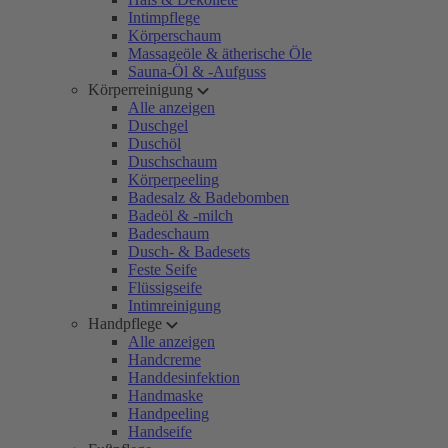
Intimpflege
Körperschaum
Massageöle & ätherische Öle
Sauna-Öl & -Aufguss
Körperreinigung
Alle anzeigen
Duschgel
Duschöl
Duschschaum
Körperpeeling
Badesalz & Badebomben
Badeöl & -milch
Badeschaum
Dusch- & Badesets
Feste Seife
Flüssigseife
Intimreinigung
Handpflege
Alle anzeigen
Handcreme
Handdesinfektion
Handmaske
Handpeeling
Handseife