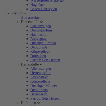
Wasserfestes Make-up
Nagellack
Beach Hair stylen
Parfum
Alle anzeigen
Damendüfte
Alle anzeigen
Damenparfum
Haarparfum
Bodyspray
Duschgel Frauen
Deodorants
Körperpflege
Duftseifen
Parfum Sets Damen
Herrendüfte
Alle anzeigen
Herrenparfum
After Shave
Körperpflege
Duschgel Männer
Deodorants
Herrenseife
Parfum Sets Herren
Duftnoten