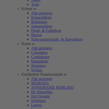
Teint
Körper
Alle anzeigen
Körperpflege
Reinigung
Sonnenpflege
Hand- & Fußpflege
Herren
Schwangerschafts- & Babypflege
Haare
Alle anzeigen
Coloration
Conditioner
Haarpflege
Shampoo
Styling
Zertifizierte Naturkosmetik
Alle anzeigen
MÁDARA
ANNEMARIE BÖRLIND
Dr. Hauschka
Hej Organic
Heliotrop
Lavera