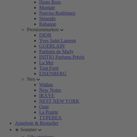
Hugo Boss
Montale
Narciso Rodriguez
Shiseido
Rabanne
Premiummarken
DIOR
Yves Saint Laurent
GUERLAIN
Parfums de Marly
INITIO Parfums Privés
La Mer
Tom Ford
EISENBERG
Neu
Widian
New Notes
IRÄYE
NEST NEW YORK
Ouai
La Prairie
TYPEBEA
Angebote & Bestseller
☀️ Sommer
Alle anzeigen