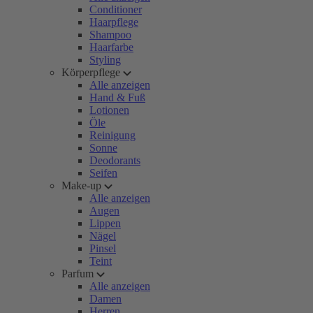
Conditioner
Haarpflege
Shampoo
Haarfarbe
Styling
Körperpflege
Alle anzeigen
Hand & Fuß
Lotionen
Öle
Reinigung
Sonne
Deodorants
Seifen
Make-up
Alle anzeigen
Augen
Lippen
Nägel
Pinsel
Teint
Parfum
Alle anzeigen
Damen
Herren