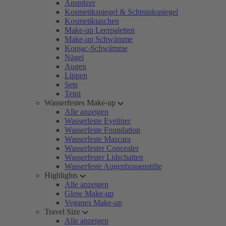
Anspitzer
Kosmetikspiegel & Schminkspiegel
Kosmetiktaschen
Make-up Leerpaletten
Make-up Schwämme
Konjac-Schwämme
Nägel
Augen
Lippen
Sets
Teint
Wasserfestes Make-up
Alle anzeigen
Wasserfeste Eyeliner
Wasserfeste Foundation
Wasserfeste Mascara
Wasserfester Concealer
Wasserfester Lidschatten
Wasserfeste Augenbrauenstifte
Highlights
Alle anzeigen
Glow Make-up
Veganes Make-up
Travel Size
Alle anzeigen