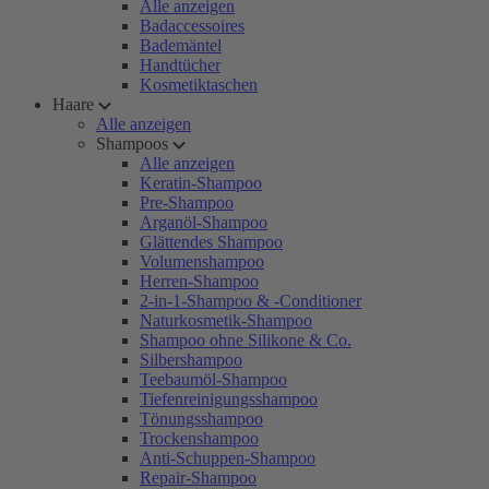
Alle anzeigen
Badaccessoires
Bademäntel
Handtücher
Kosmetiktaschen
Haare
Alle anzeigen
Shampoos
Alle anzeigen
Keratin-Shampoo
Pre-Shampoo
Arganöl-Shampoo
Glättendes Shampoo
Volumenshampoo
Herren-Shampoo
2-in-1-Shampoo & -Conditioner
Naturkosmetik-Shampoo
Shampoo ohne Silikone & Co.
Silbershampoo
Teebaumöl-Shampoo
Tiefenreinigungsshampoo
Tönungsshampoo
Trockenshampoo
Anti-Schuppen-Shampoo
Repair-Shampoo