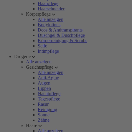
Haarpflege
Haarschneider
Körperpflege
Alle anzeigen
Bodylotions
Deos & Antitranspirants
Duschgel & Duschpflege
Körperreinigung & Scrubs
Seife
Intimpflege
Drogerie
Alle anzeigen
Gesichtspflege
Alle anzeigen
Anti-Aging
Augen
Lippen
Nachtpflege
Tagespflege
Rasur
Reinigung
Sonne
Zähne
Haare
Alle anzeigen