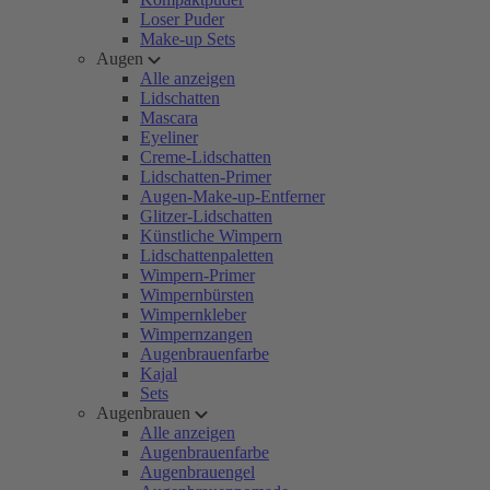
Loser Puder
Make-up Sets
Augen
Alle anzeigen
Lidschatten
Mascara
Eyeliner
Creme-Lidschatten
Lidschatten-Primer
Augen-Make-up-Entferner
Glitzer-Lidschatten
Künstliche Wimpern
Lidschattenpaletten
Wimpern-Primer
Wimpernbürsten
Wimpernkleber
Wimpernzangen
Augenbrauenfarbe
Kajal
Sets
Augenbrauen
Alle anzeigen
Augenbrauenfarbe
Augenbrauengel