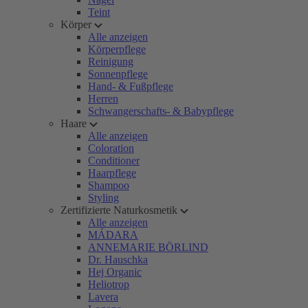
Teint
Körper
Alle anzeigen
Körperpflege
Reinigung
Sonnenpflege
Hand- & Fußpflege
Herren
Schwangerschafts- & Babypflege
Haare
Alle anzeigen
Coloration
Conditioner
Haarpflege
Shampoo
Styling
Zertifizierte Naturkosmetik
Alle anzeigen
MÁDARA
ANNEMARIE BÖRLIND
Dr. Hauschka
Hej Organic
Heliotrop
Lavera