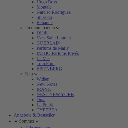
Hugo Boss
Montale
Narciso Rodriguez
Shiseido
Rabanne
Premiummarken
DIOR
Yves Saint Laurent
GUERLAIN
Parfums de Marly
INITIO Parfums Privés
La Mer
Tom Ford
EISENBERG
Neu
Widian
New Notes
IRÄYE
NEST NEW YORK
Ouai
La Prairie
TYPEBEA
Angebote & Bestseller
☀️ Sommer
Alle anzeigen