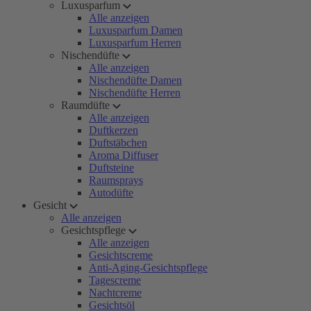
Luxusparfum
Alle anzeigen
Luxusparfum Damen
Luxusparfum Herren
Nischendüfte
Alle anzeigen
Nischendüfte Damen
Nischendüfte Herren
Raumdüfte
Alle anzeigen
Duftkerzen
Duftstäbchen
Aroma Diffuser
Duftsteine
Raumsprays
Autodüfte
Gesicht
Alle anzeigen
Gesichtspflege
Alle anzeigen
Gesichtscreme
Anti-Aging-Gesichtspflege
Tagescreme
Nachtcreme
Gesichtsöl