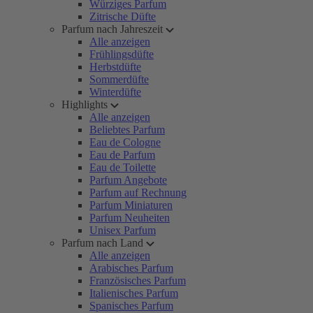
Würziges Parfum
Zitrische Düfte
Parfum nach Jahreszeit
Alle anzeigen
Frühlingsdüfte
Herbstdüfte
Sommerdüfte
Winterdüfte
Highlights
Alle anzeigen
Beliebtes Parfum
Eau de Cologne
Eau de Parfum
Eau de Toilette
Parfum Angebote
Parfum auf Rechnung
Parfum Miniaturen
Parfum Neuheiten
Unisex Parfum
Parfum nach Land
Alle anzeigen
Arabisches Parfum
Französisches Parfum
Italienisches Parfum
Spanisches Parfum