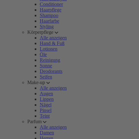
Conditioner
Haarpflege
Shampoo
Haarfarbe
Styling
Körperpflege
Alle anzeigen
Hand & Fuß
Lotionen
Öle
Reinigung
Sonne
Deodorants
Seifen
Make-up
Alle anzeigen
Augen
Lippen
Nägel
Pinsel
Teint
Parfum
Alle anzeigen
Damen
Herren