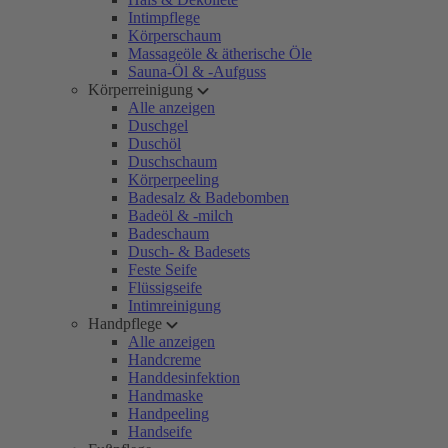
Intimpflege
Körperschaum
Massageöle & ätherische Öle
Sauna-Öl & -Aufguss
Körperreinigung
Alle anzeigen
Duschgel
Duschöl
Duschschaum
Körperpeeling
Badesalz & Badebomben
Badeöl & -milch
Badeschaum
Dusch- & Badesets
Feste Seife
Flüssigseife
Intimreinigung
Handpflege
Alle anzeigen
Handcreme
Handdesinfektion
Handmaske
Handpeeling
Handseife