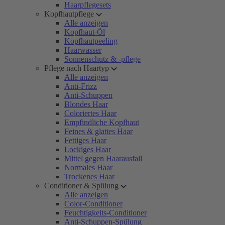
Haarpflegesets
Kopfhautpflege
Alle anzeigen
Kopfhaut-Öl
Kopfhautpeeling
Haarwasser
Sonnenschutz & -pflege
Pflege nach Haartyp
Alle anzeigen
Anti-Frizz
Anti-Schuppen
Blondes Haar
Coloriertes Haar
Empfindliche Kopfhaut
Feines & glattes Haar
Fettiges Haar
Lockiges Haar
Mittel gegen Haarausfall
Normales Haar
Trockenes Haar
Conditioner & Spülung
Alle anzeigen
Color-Conditioner
Feuchtigkeits-Conditioner
Anti-Schuppen-Spülung