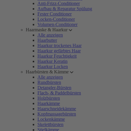
Anti-Frizz-Conditioner
Aufbau & Reparatur Spülung
Fester Conditioner
Locken-Conditioner
Volumen-Conditioner
Haarmaske & Haarkur
Alle anzeigen
Haarbutter
Haarkur trockenes Haar
Haarkur gefärbtes Haar
Haarkur Feuchtigkeit
Haarkur Keratin
Haarkur Locken
Haarbürsten & Kämme
Alle anzeigen
Rundbürsten
Detangler-Bürsten
Flach- & Paddelbürsten
Holzbürsten
Haarkämme
Haarschneidekämme
Kopfmassagebürsten
Lockenkämme
Skelettbürsten
Stielkämme