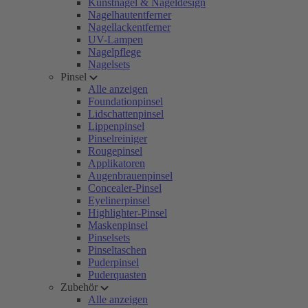
Kunstnägel & Nageldesign
Nagelhautentferner
Nagellackentferner
UV-Lampen
Nagelpflege
Nagelsets
Pinsel
Alle anzeigen
Foundationpinsel
Lidschattenpinsel
Lippenpinsel
Pinselreiniger
Rougepinsel
Applikatoren
Augenbrauenpinsel
Concealer-Pinsel
Eyelinerpinsel
Highlighter-Pinsel
Maskenpinsel
Pinselsets
Pinseltaschen
Puderpinsel
Puderquasten
Zubehör
Alle anzeigen