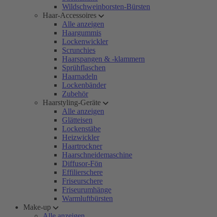
Wildschweinborsten-Bürsten
Haar-Accessoires
Alle anzeigen
Haargummis
Lockenwickler
Scrunchies
Haarspangen & -klammern
Sprühflaschen
Haarnadeln
Lockenbänder
Zubehör
Haarstyling-Geräte
Alle anzeigen
Glätteisen
Lockenstäbe
Heizwickler
Haartrockner
Haarschneidemaschine
Diffusor-Fön
Effilierschere
Friseurschere
Friseurumhänge
Warmluftbürsten
Make-up
Alle anzeigen