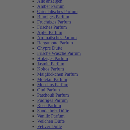
Alle anzeigen
Amber Parfum
Orientalisches Parfum
Blumiges Parfum
Fruchtiges Parfum
Frisches Parfum
Apfel Parfum
Aromatisches Parfum
Bergamotte Parfum
Chypre Düfte
Frische Wäsche Parfum
Holziges Parfum
Jasmin Parfum
Kokos Parfum
Maiglöckchen Parfum
Molekül Parfum
Moschus Parfum
Oud Parfum
Patchouli Parfum
Pudriges Parfum
Rose Parfum
Sandelholz Düfte
Vanille Parfum
Veilchen Düfte
Vetiver Düfte