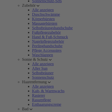
Sonnenschutz-Sets
Zubehör
Alle anzeigen
Duschschwämme
Körperbürsten
Massagebürsten
Selbstbräungshandschuhe
Fußpflegezubehör
Hand & Fuß-Schmuck
Nagelpflegezubehör
Peelinghandschuhe
Pflege Accessoires
Waschlappen
Sonne & Schutz
Alle anzeigen
After Sun
Selbstbräuner
Sonnenschutz
Haarentfernung
Alle anzeigen
Kalt- & Warmwachs
Rasierer
Rasurpflege
Enthaarungscreme
Bad