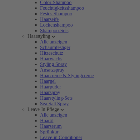
Color-Shampoo
Feuchtigkeitsshampoo
Festes Shampoo
Haarseife
Lockenshampoo
Shampoo-Sets
Haarstyling
Alle anzeigen
Schaumfestiger
Hitzeschutz
Haarwachs
Styling Spray
Ansatzspray
Haarcreme & Stylingcreme
Haargel
Haarpuder
Haarspray
Haarstyling-Sets
Sea Salt Spray
Leave-In Pflege
Alle anzeigen
Haaröl
Haarserum
Sprühkur
Leave-in Conditioner