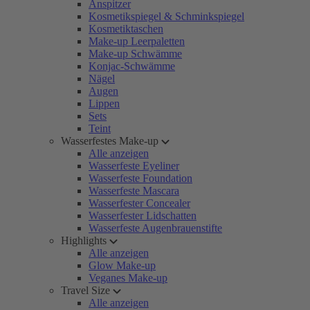
Anspitzer
Kosmetikspiegel & Schminkspiegel
Kosmetiktaschen
Make-up Leerpaletten
Make-up Schwämme
Konjac-Schwämme
Nägel
Augen
Lippen
Sets
Teint
Wasserfestes Make-up
Alle anzeigen
Wasserfeste Eyeliner
Wasserfeste Foundation
Wasserfeste Mascara
Wasserfester Concealer
Wasserfester Lidschatten
Wasserfeste Augenbrauenstifte
Highlights
Alle anzeigen
Glow Make-up
Veganes Make-up
Travel Size
Alle anzeigen