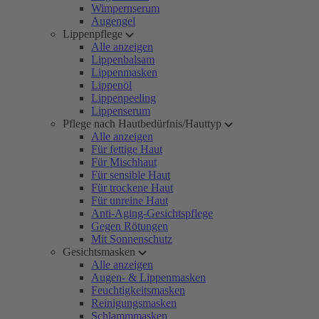
Wimpernserum
Augengel
Lippenpflege
Alle anzeigen
Lippenbalsam
Lippenmasken
Lippenöl
Lippenpeeling
Lippenserum
Pflege nach Hautbedürfnis/Hauttyp
Alle anzeigen
Für fettige Haut
Für Mischhaut
Für sensible Haut
Für trockene Haut
Für unreine Haut
Anti-Aging-Gesichtspflege
Gegen Rötungen
Mit Sonnenschutz
Gesichtsmasken
Alle anzeigen
Augen- & Lippenmasken
Feuchtigkeitsmasken
Reinigungsmasken
Schlammmasken