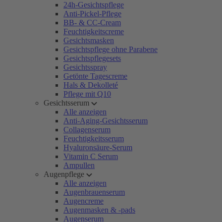
24h-Gesichtspflege
Anti-Pickel-Pflege
BB- & CC-Cream
Feuchtigkeitscreme
Gesichtsmasken
Gesichtspflege ohne Parabene
Gesichtspflegesets
Gesichtsspray
Getönte Tagescreme
Hals & Dekolleté
Pflege mit Q10
Gesichtsserum
Alle anzeigen
Anti-Aging-Gesichtsserum
Collagenserum
Feuchtigkeitsserum
Hyaluronsäure-Serum
Vitamin C Serum
Ampullen
Augenpflege
Alle anzeigen
Augenbrauenserum
Augencreme
Augenmasken & -pads
Augenserum