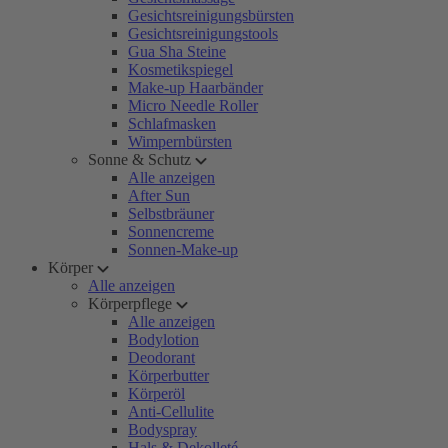
Gesichtsreinigungsbürsten
Gesichtsreinigungstools
Gua Sha Steine
Kosmetikspiegel
Make-up Haarbänder
Micro Needle Roller
Schlafmasken
Wimpernbürsten
Sonne & Schutz
Alle anzeigen
After Sun
Selbstbräuner
Sonnencreme
Sonnen-Make-up
Körper
Alle anzeigen
Körperpflege
Alle anzeigen
Bodylotion
Deodorant
Körperbutter
Körperöl
Anti-Cellulite
Bodyspray
Hals & Dekolleté