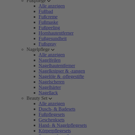
Fußpflege
Alle anzeigen
Fußbad
Fußcreme
Fußmaske
Fußpeeling
Hornhautentferner
Fußgesundheit
Fußspray
Nagelpflege
Alle anzeigen
Nagelfeilen
Nagelhautentferner
Nagelknipser & -zangen
Nagelöle & -pflegestifte
Nagelscheren
Nagelhärter
Nagellack
Beauty Set
Alle anzeigen
Dusch- & Badesets
Fußpflegesets
Geschenksets
Hand- & Nagelpflegesets
Körperpflegesets