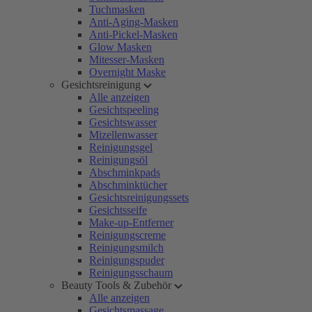
Tuchmasken
Anti-Aging-Masken
Anti-Pickel-Masken
Glow Masken
Mitesser-Masken
Overnight Maske
Gesichtsreinigung
Alle anzeigen
Gesichtspeeling
Gesichtswasser
Mizellenwasser
Reinigungsgel
Reinigungsöl
Abschminkpads
Abschminktücher
Gesichtsreinigungssets
Gesichtsseife
Make-up-Entferner
Reinigungscreme
Reinigungsmilch
Reinigungspuder
Reinigungsschaum
Beauty Tools & Zubehör
Alle anzeigen
Gesichtsmassage