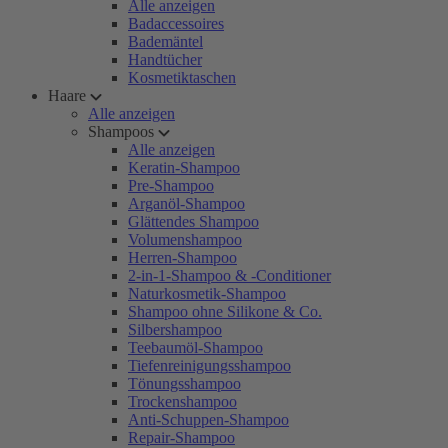
Alle anzeigen
Badaccessoires
Bademäntel
Handtücher
Kosmetiktaschen
Haare
Alle anzeigen
Shampoos
Alle anzeigen
Keratin-Shampoo
Pre-Shampoo
Arganöl-Shampoo
Glättendes Shampoo
Volumenshampoo
Herren-Shampoo
2-in-1-Shampoo & -Conditioner
Naturkosmetik-Shampoo
Shampoo ohne Silikone & Co.
Silbershampoo
Teebaumöl-Shampoo
Tiefenreinigungsshampoo
Tönungsshampoo
Trockenshampoo
Anti-Schuppen-Shampoo
Repair-Shampoo