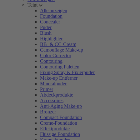
Teint
Alle anzeigen
Foundation
Concealer
Puder
Blush
Highlighter
BB- & CC-Cream
Camouflage Make-up
Color Corrector
Contouring
Contouring Paletten
Fixing Spray & Fixierpuder
Make-up Entferner
Mineralpuder
Primer
Abdeckprodukte
Accessoires
Anti-Aging Make-up
Bronzer
Compact-Foundation
Creme-Foundation
Effektprodukte
Flüssige Foundation
Kompaktpuder