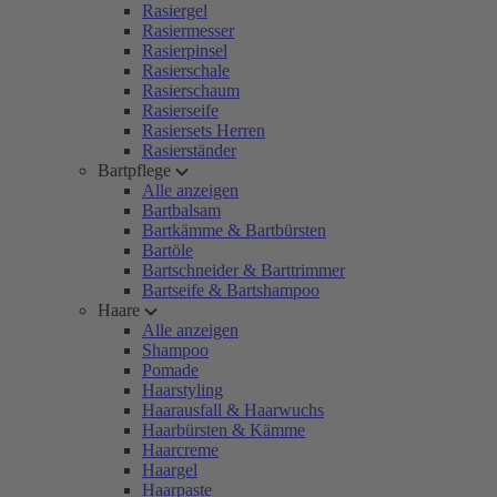
Rasiergel
Rasiermesser
Rasierpinsel
Rasierschale
Rasierschaum
Rasierseife
Rasiersets Herren
Rasierständer
Bartpflege
Alle anzeigen
Bartbalsam
Bartkämme & Bartbürsten
Bartöle
Bartschneider & Barttrimmer
Bartseife & Bartshampoo
Haare
Alle anzeigen
Shampoo
Pomade
Haarstyling
Haarausfall & Haarwuchs
Haarbürsten & Kämme
Haarcreme
Haargel
Haarpaste