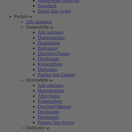
Wasserfestes Make-up
Nagellack
Beach Hair stylen
Parfum
Alle anzeigen
Damendüfte
Alle anzeigen
Damenparfum
Haarparfum
Bodyspray
Duschgel Frauen
Deodorants
Körperpflege
Duftseifen
Parfum Sets Damen
Herrendüfte
Alle anzeigen
Herrenparfum
After Shave
Körperpflege
Duschgel Männer
Deodorants
Herrenseife
Parfum Sets Herren
Duftnoten