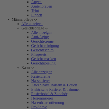
Augen
Augenbrauen
Teint
Lippen
Männerpflege
Alle anzeigen
Gesichtspflege
Alle anzeigen
Anti-Aging
Gesichtscreme
Gesichtsreinigung
Gesichtsserum
Pflegesets
Gesichtsmasken
Gesichtspeeling
Rasur
Alle anzeigen
Rasiercreme
Nassrasierer
After Shave Balsam & Lotion
Elektrische Rasierer & Trimmer
Rasierhobel & Zubehör
Herrenrasierer
Nasenhaarentfernung
Pre-Shave