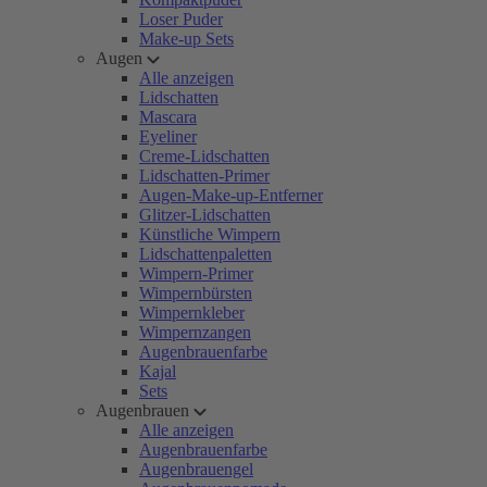
Loser Puder
Make-up Sets
Augen
Alle anzeigen
Lidschatten
Mascara
Eyeliner
Creme-Lidschatten
Lidschatten-Primer
Augen-Make-up-Entferner
Glitzer-Lidschatten
Künstliche Wimpern
Lidschattenpaletten
Wimpern-Primer
Wimpernbürsten
Wimpernkleber
Wimpernzangen
Augenbrauenfarbe
Kajal
Sets
Augenbrauen
Alle anzeigen
Augenbrauenfarbe
Augenbrauengel