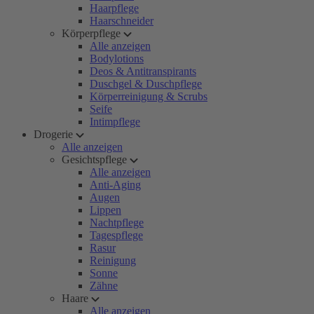
Haarpflege
Haarschneider
Körperpflege
Alle anzeigen
Bodylotions
Deos & Antitranspirants
Duschgel & Duschpflege
Körperreinigung & Scrubs
Seife
Intimpflege
Drogerie
Alle anzeigen
Gesichtspflege
Alle anzeigen
Anti-Aging
Augen
Lippen
Nachtpflege
Tagespflege
Rasur
Reinigung
Sonne
Zähne
Haare
Alle anzeigen