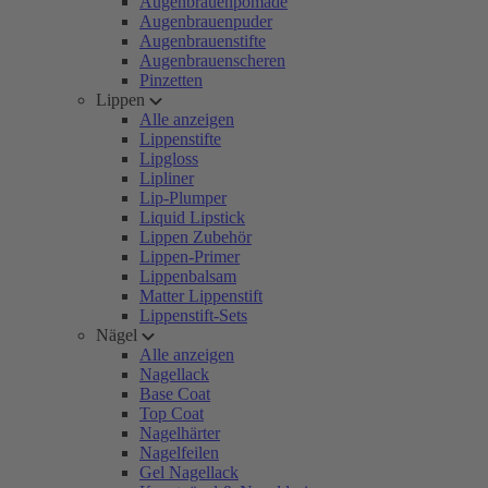
Augenbrauenpomade
Augenbrauenpuder
Augenbrauenstifte
Augenbrauenscheren
Pinzetten
Lippen
Alle anzeigen
Lippenstifte
Lipgloss
Lipliner
Lip-Plumper
Liquid Lipstick
Lippen Zubehör
Lippen-Primer
Lippenbalsam
Matter Lippenstift
Lippenstift-Sets
Nägel
Alle anzeigen
Nagellack
Base Coat
Top Coat
Nagelhärter
Nagelfeilen
Gel Nagellack