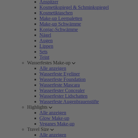
Anspitzer
Kosmetikspiegel & Schminkspiegel
Kosmetiktaschen
Make-up Leerpaletten
Make-up Schwämme
Konjac-Schwämme
Nägel
Augen
Lippen
Sets
Teint
Wasserfestes Make-up
Alle anzeigen
Wasserfeste Eyeliner
Wasserfeste Foundation
Wasserfeste Mascara
Wasserfester Concealer
Wasserfester Lidschatten
Wasserfeste Augenbrauenstifte
Highlights
Alle anzeigen
Glow Make-up
Veganes Make-up
Travel Size
Alle anzeigen