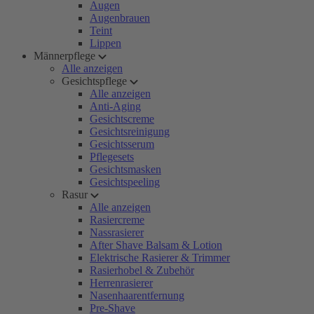
Augen
Augenbrauen
Teint
Lippen
Männerpflege
Alle anzeigen
Gesichtspflege
Alle anzeigen
Anti-Aging
Gesichtscreme
Gesichtsreinigung
Gesichtsserum
Pflegesets
Gesichtsmasken
Gesichtspeeling
Rasur
Alle anzeigen
Rasiercreme
Nassrasierer
After Shave Balsam & Lotion
Elektrische Rasierer & Trimmer
Rasierhobel & Zubehör
Herrenrasierer
Nasenhaarentfernung
Pre-Shave