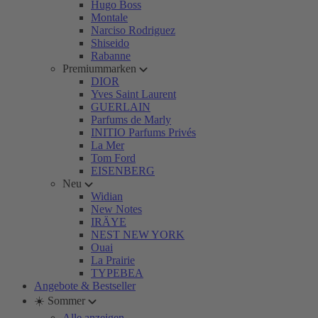
Hugo Boss
Montale
Narciso Rodriguez
Shiseido
Rabanne
Premiummarken
DIOR
Yves Saint Laurent
GUERLAIN
Parfums de Marly
INITIO Parfums Privés
La Mer
Tom Ford
EISENBERG
Neu
Widian
New Notes
IRÄYE
NEST NEW YORK
Ouai
La Prairie
TYPEBEA
Angebote & Bestseller
☀️ Sommer
Alle anzeigen