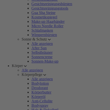
Gesichtsreinigungsbürsten
Gesichtsreinigungstools
Gua Sha Steine
Kosmetikspiegel
Make-up Haarbänder
Micro Needle Roller
Schlafmasken
Wimpernbürsten
Sonne & Schutz
Alle anzeigen
After Sun
Selbstbräuner
Sonnencreme
Sonnen-Make-up
Körper
Alle anzeigen
Körperpflege
Alle anzeigen
Bodylotion
Deodorant
Körperbutter
Körperöl
Anti-Cellulite
Bodyspray
Hals & Dekolleté