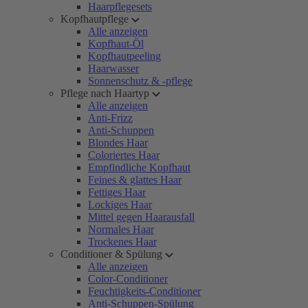
Haarpflegesets
Kopfhautpflege
Alle anzeigen
Kopfhaut-Öl
Kopfhautpeeling
Haarwasser
Sonnenschutz & -pflege
Pflege nach Haartyp
Alle anzeigen
Anti-Frizz
Anti-Schuppen
Blondes Haar
Coloriertes Haar
Empfindliche Kopfhaut
Feines & glattes Haar
Fettiges Haar
Lockiges Haar
Mittel gegen Haarausfall
Normales Haar
Trockenes Haar
Conditioner & Spülung
Alle anzeigen
Color-Conditioner
Feuchtigkeits-Conditioner
Anti-Schuppen-Spülung