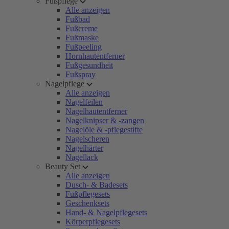
Fußpflege
Alle anzeigen
Fußbad
Fußcreme
Fußmaske
Fußpeeling
Hornhautentferner
Fußgesundheit
Fußspray
Nagelpflege
Alle anzeigen
Nagelfeilen
Nagelhautentferner
Nagelknipser & -zangen
Nagelöle & -pflegestifte
Nagelscheren
Nagelhärter
Nagellack
Beauty Set
Alle anzeigen
Dusch- & Badesets
Fußpflegesets
Geschenksets
Hand- & Nagelpflegesets
Körperpflegesets