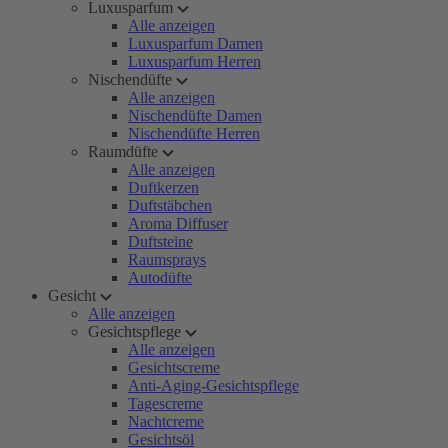
Luxusparfum
Alle anzeigen
Luxusparfum Damen
Luxusparfum Herren
Nischendüfte
Alle anzeigen
Nischendüfte Damen
Nischendüfte Herren
Raumdüfte
Alle anzeigen
Duftkerzen
Duftstäbchen
Aroma Diffuser
Duftsteine
Raumsprays
Autodüfte
Gesicht
Alle anzeigen
Gesichtspflege
Alle anzeigen
Gesichtscreme
Anti-Aging-Gesichtspflege
Tagescreme
Nachtcreme
Gesichtsöl