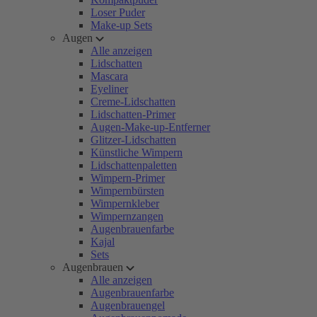
Loser Puder
Make-up Sets
Augen
Alle anzeigen
Lidschatten
Mascara
Eyeliner
Creme-Lidschatten
Lidschatten-Primer
Augen-Make-up-Entferner
Glitzer-Lidschatten
Künstliche Wimpern
Lidschattenpaletten
Wimpern-Primer
Wimpernbürsten
Wimpernkleber
Wimpernzangen
Augenbrauenfarbe
Kajal
Sets
Augenbrauen
Alle anzeigen
Augenbrauenfarbe
Augenbrauengel