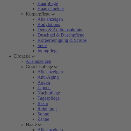
Haarpflege
Haarschneider
Körperpflege
Alle anzeigen
Bodylotions
Deos & Antitranspirants
Duschgel & Duschpflege
Körperreinigung & Scrubs
Seife
Intimpflege
Drogerie
Alle anzeigen
Gesichtspflege
Alle anzeigen
Anti-Aging
Augen
Lippen
Nachtpflege
Tagespflege
Rasur
Reinigung
Sonne
Zähne
Haare
Alle anzeigen