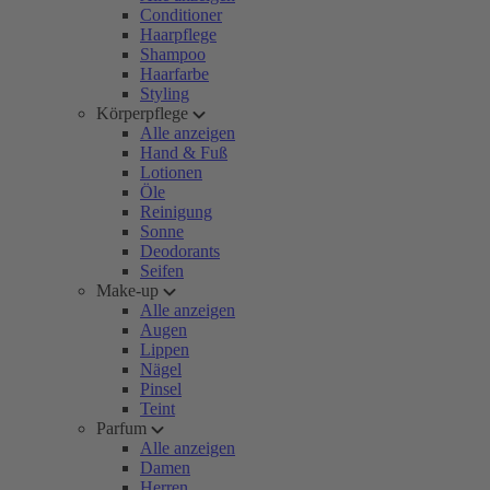
Conditioner
Haarpflege
Shampoo
Haarfarbe
Styling
Körperpflege
Alle anzeigen
Hand & Fuß
Lotionen
Öle
Reinigung
Sonne
Deodorants
Seifen
Make-up
Alle anzeigen
Augen
Lippen
Nägel
Pinsel
Teint
Parfum
Alle anzeigen
Damen
Herren