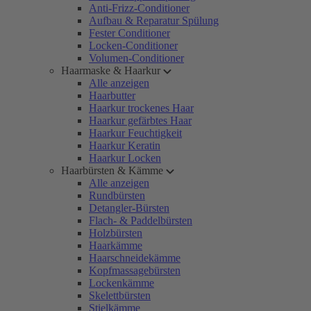
Anti-Frizz-Conditioner
Aufbau & Reparatur Spülung
Fester Conditioner
Locken-Conditioner
Volumen-Conditioner
Haarmaske & Haarkur
Alle anzeigen
Haarbutter
Haarkur trockenes Haar
Haarkur gefärbtes Haar
Haarkur Feuchtigkeit
Haarkur Keratin
Haarkur Locken
Haarbürsten & Kämme
Alle anzeigen
Rundbürsten
Detangler-Bürsten
Flach- & Paddelbürsten
Holzbürsten
Haarkämme
Haarschneidekämme
Kopfmassagebürsten
Lockenkämme
Skelettbürsten
Stielkämme