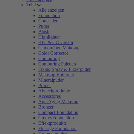
Teint
Alle anzeigen
Foundation
Concealer
Puder
Blush
Highlighter
BB- & CC-Cream
Camouflage Make-up
Color Corrector
Contouring
Contouring Paletten
Fixing Spray & Fixierpuder
Make-up Entferner
Mineralpuder
Primer
Abdeckprodukte
Accessoires
Anti-Aging Make-up
Bronzer
Compact-Foundation
Creme-Foundation
Effektprodukte
Flüssige Foundation
Kompaktpuder