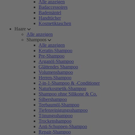
Alle anzeigen
Badaccessoires
Bademäntel
Handtücher
Kosmetiktaschen
Haare
Alle anzeigen
Shampoos
Alle anzeigen
Keratin-Shampoo
Pre-Shampoo
Arganöl-Shampoo
Glättendes Shampoo
Volumenshampoo
Herren-Shampoo
2-in-1-Shampoo & -Conditioner
Naturkosmetik-Shampoo
Shampoo ohne Silikone & Co.
Silbershampoo
Teebaumöl-Shampoo
Tiefenreinigungsshampoo
Tönungsshampoo
Trockenshampoo
Anti-Schuppen-Shampoo
Repair-Shampoo