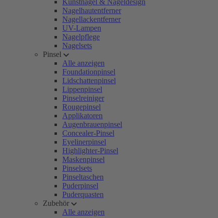
Kunstnägel & Nageldesign
Nagelhautentferner
Nagellackentferner
UV-Lampen
Nagelpflege
Nagelsets
Pinsel
Alle anzeigen
Foundationpinsel
Lidschattenpinsel
Lippenpinsel
Pinselreiniger
Rougepinsel
Applikatoren
Augenbrauenpinsel
Concealer-Pinsel
Eyelinerpinsel
Highlighter-Pinsel
Maskenpinsel
Pinselsets
Pinseltaschen
Puderpinsel
Puderquasten
Zubehör
Alle anzeigen