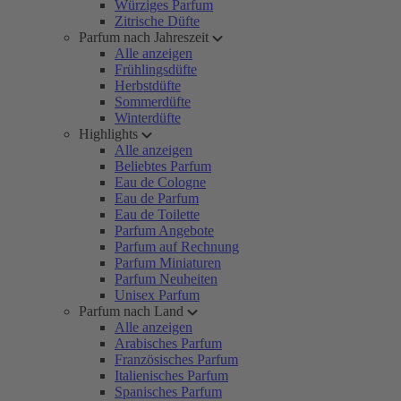
Würziges Parfum
Zitrische Düfte
Parfum nach Jahreszeit
Alle anzeigen
Frühlingsdüfte
Herbstdüfte
Sommerdüfte
Winterdüfte
Highlights
Alle anzeigen
Beliebtes Parfum
Eau de Cologne
Eau de Parfum
Eau de Toilette
Parfum Angebote
Parfum auf Rechnung
Parfum Miniaturen
Parfum Neuheiten
Unisex Parfum
Parfum nach Land
Alle anzeigen
Arabisches Parfum
Französisches Parfum
Italienisches Parfum
Spanisches Parfum