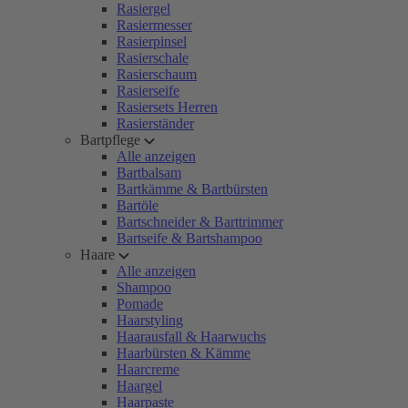
Rasiergel
Rasiermesser
Rasierpinsel
Rasierschale
Rasierschaum
Rasierseife
Rasiersets Herren
Rasierständer
Bartpflege
Alle anzeigen
Bartbalsam
Bartkämme & Bartbürsten
Bartöle
Bartschneider & Barttrimmer
Bartseife & Bartshampoo
Haare
Alle anzeigen
Shampoo
Pomade
Haarstyling
Haarausfall & Haarwuchs
Haarbürsten & Kämme
Haarcreme
Haargel
Haarpaste