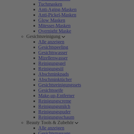
Tuchmasken
Anti-Aging-Masken
Anti-Pickel-Masken
Glow Masken
Mitesser-Masken
Overnight Maske
Gesichtsreinigung
Alle anzeigen
Gesichtspeeling
Gesichtswasser
Mizellenwasser
Reinigungsgel
Reinigungsöl
Abschminkpads
Abschminktücher
Gesichtsreinigungssets
Gesichtsseife
Make-up-Entferner
Reinigungscreme
Reinigungsmilch
Reinigungspuder
Reinigungsschaum
Beauty Tools & Zubehör
Alle anzeigen
Gesichtsmassage