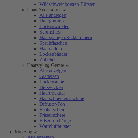
Wildschweinborsten-Bürsten
Haar-Accessoires
Alle anzeigen
Haargummis
Lockenwickler
Scrunchies
Haarspangen & -klammern
Sprühflaschen
Haarnadeln
Lockenbänder
Zubehör
Haarstyling-Geräte
Alle anzeigen
Glätteisen
Lockenstäbe
Heizwickler
Haartrockner
Haarschneidemaschine
Diffusor-Fön
Effilierschere
Friseurschere
Friseurumhänge
Warmluftbürsten
Make-up
Alle anzeigen