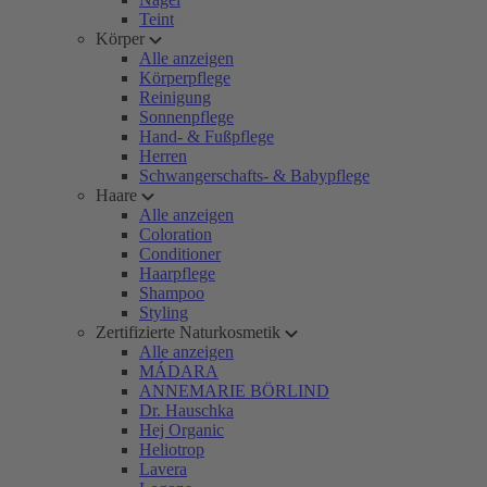
Teint
Körper
Alle anzeigen
Körperpflege
Reinigung
Sonnenpflege
Hand- & Fußpflege
Herren
Schwangerschafts- & Babypflege
Haare
Alle anzeigen
Coloration
Conditioner
Haarpflege
Shampoo
Styling
Zertifizierte Naturkosmetik
Alle anzeigen
MÁDARA
ANNEMARIE BÖRLIND
Dr. Hauschka
Hej Organic
Heliotrop
Lavera