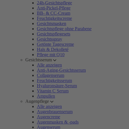
24h-Gesichtspflege
Anti-Pickel-Pflege
BB- & CC-Cream
Feuchtigkeitscreme
Gesichtsmasken
Gesichtspflege ohne Parabene
Gesichtspflegesets
Gesichtsspray
Getönte Tagescreme
Hals & Dekolleté
Pflege mit Q10
Gesichtsserum
Alle anzeigen
Anti-Aging-Gesichtsserum
Collagenserum
Feuchtigkeitsserum
Hyaluronsäure-Serum
Vitamin C Serum
Ampullen
Augenpflege
Alle anzeigen
Augenbrauenserum
Augencreme
Augenmasken & -pads
Augenserum