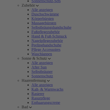
Sonnenschutz-Sets
Zubehör
Alle anzeigen
Duschschwämme
Körperbürsten
Massagebürsten
Selbstbräungshandschuhe
Fußpflegezubehör
Hand & Fuß-Schmuck
Nagelpflegezubehör
Peelinghandschuhe
Pflege Accessoires
Waschlappen
Sonne & Schutz
Alle anzeigen
After Sun
Selbstbräuner
Sonnenschutz
Haarentfernung
Alle anzeigen
Kalt- & Warmwachs
Rasierer
Rasurpflege
Enthaarungscreme
Bad