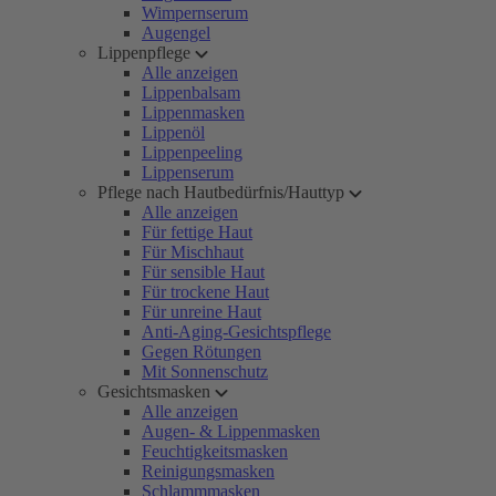
Wimpernserum
Augengel
Lippenpflege
Alle anzeigen
Lippenbalsam
Lippenmasken
Lippenöl
Lippenpeeling
Lippenserum
Pflege nach Hautbedürfnis/Hauttyp
Alle anzeigen
Für fettige Haut
Für Mischhaut
Für sensible Haut
Für trockene Haut
Für unreine Haut
Anti-Aging-Gesichtspflege
Gegen Rötungen
Mit Sonnenschutz
Gesichtsmasken
Alle anzeigen
Augen- & Lippenmasken
Feuchtigkeitsmasken
Reinigungsmasken
Schlammmasken