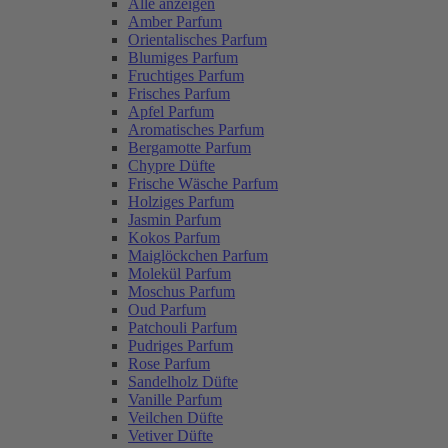
Alle anzeigen
Amber Parfum
Orientalisches Parfum
Blumiges Parfum
Fruchtiges Parfum
Frisches Parfum
Apfel Parfum
Aromatisches Parfum
Bergamotte Parfum
Chypre Düfte
Frische Wäsche Parfum
Holziges Parfum
Jasmin Parfum
Kokos Parfum
Maiglöckchen Parfum
Molekül Parfum
Moschus Parfum
Oud Parfum
Patchouli Parfum
Pudriges Parfum
Rose Parfum
Sandelholz Düfte
Vanille Parfum
Veilchen Düfte
Vetiver Düfte