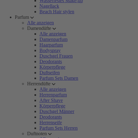
Wasserfestes Make-up
Nagellack
Beach Hair stylen
Parfum
Alle anzeigen
Damendüfte
Alle anzeigen
Damenparfum
Haarparfum
Bodyspray
Duschgel Frauen
Deodorants
Körperpflege
Duftseifen
Parfum Sets Damen
Herrendüfte
Alle anzeigen
Herrenparfum
After Shave
Körperpflege
Duschgel Männer
Deodorants
Herrenseife
Parfum Sets Herren
Duftnoten