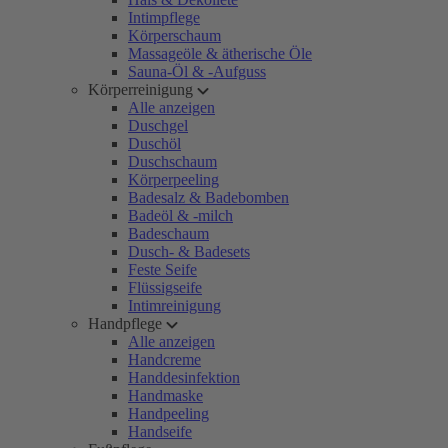
Intimpflege
Körperschaum
Massageöle & ätherische Öle
Sauna-Öl & -Aufguss
Körperreinigung
Alle anzeigen
Duschgel
Duschöl
Duschschaum
Körperpeeling
Badesalz & Badebomben
Badeöl & -milch
Badeschaum
Dusch- & Badesets
Feste Seife
Flüssigseife
Intimreinigung
Handpflege
Alle anzeigen
Handcreme
Handdesinfektion
Handmaske
Handpeeling
Handseife