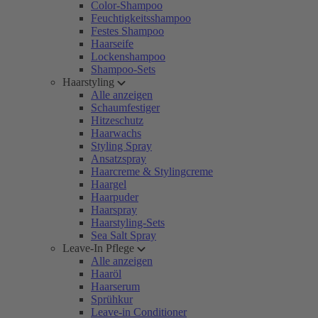
Color-Shampoo
Feuchtigkeitsshampoo
Festes Shampoo
Haarseife
Lockenshampoo
Shampoo-Sets
Haarstyling
Alle anzeigen
Schaumfestiger
Hitzeschutz
Haarwachs
Styling Spray
Ansatzspray
Haarcreme & Stylingcreme
Haargel
Haarpuder
Haarspray
Haarstyling-Sets
Sea Salt Spray
Leave-In Pflege
Alle anzeigen
Haaröl
Haarserum
Sprühkur
Leave-in Conditioner