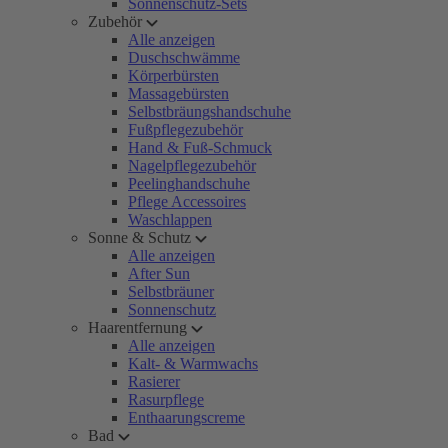
Sonnenschutz-Sets
Zubehör
Alle anzeigen
Duschschwämme
Körperbürsten
Massagebürsten
Selbstbräungshandschuhe
Fußpflegezubehör
Hand & Fuß-Schmuck
Nagelpflegezubehör
Peelinghandschuhe
Pflege Accessoires
Waschlappen
Sonne & Schutz
Alle anzeigen
After Sun
Selbstbräuner
Sonnenschutz
Haarentfernung
Alle anzeigen
Kalt- & Warmwachs
Rasierer
Rasurpflege
Enthaarungscreme
Bad