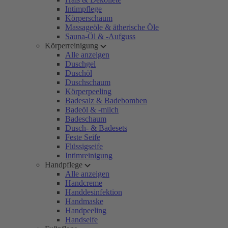
Intimpflege
Körperschaum
Massageöle & ätherische Öle
Sauna-Öl & -Aufguss
Körperreinigung
Alle anzeigen
Duschgel
Duschöl
Duschschaum
Körperpeeling
Badesalz & Badebomben
Badeöl & -milch
Badeschaum
Dusch- & Badesets
Feste Seife
Flüssigseife
Intimreinigung
Handpflege
Alle anzeigen
Handcreme
Handdesinfektion
Handmaske
Handpeeling
Handseife