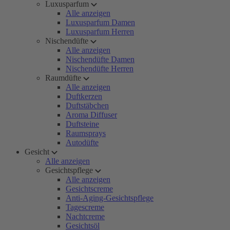
Luxusparfum
Alle anzeigen
Luxusparfum Damen
Luxusparfum Herren
Nischendüfte
Alle anzeigen
Nischendüfte Damen
Nischendüfte Herren
Raumdüfte
Alle anzeigen
Duftkerzen
Duftstäbchen
Aroma Diffuser
Duftsteine
Raumsprays
Autodüfte
Gesicht
Alle anzeigen
Gesichtspflege
Alle anzeigen
Gesichtscreme
Anti-Aging-Gesichtspflege
Tagescreme
Nachtcreme
Gesichtsöl