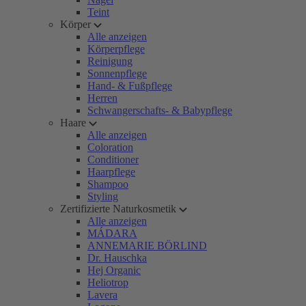
Teint
Körper
Alle anzeigen
Körperpflege
Reinigung
Sonnenpflege
Hand- & Fußpflege
Herren
Schwangerschafts- & Babypflege
Haare
Alle anzeigen
Coloration
Conditioner
Haarpflege
Shampoo
Styling
Zertifizierte Naturkosmetik
Alle anzeigen
MÁDARA
ANNEMARIE BÖRLIND
Dr. Hauschka
Hej Organic
Heliotrop
Lavera