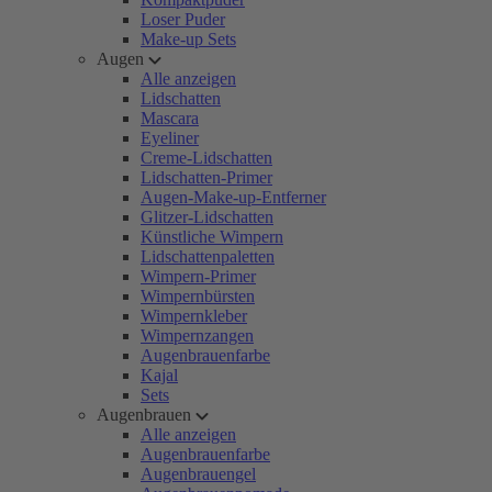
Loser Puder
Make-up Sets
Augen
Alle anzeigen
Lidschatten
Mascara
Eyeliner
Creme-Lidschatten
Lidschatten-Primer
Augen-Make-up-Entferner
Glitzer-Lidschatten
Künstliche Wimpern
Lidschattenpaletten
Wimpern-Primer
Wimpernbürsten
Wimpernkleber
Wimpernzangen
Augenbrauenfarbe
Kajal
Sets
Augenbrauen
Alle anzeigen
Augenbrauenfarbe
Augenbrauengel