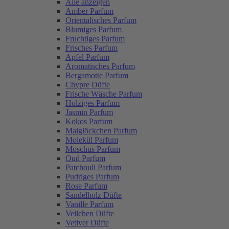
Alle anzeigen
Amber Parfum
Orientalisches Parfum
Blumiges Parfum
Fruchtiges Parfum
Frisches Parfum
Apfel Parfum
Aromatisches Parfum
Bergamotte Parfum
Chypre Düfte
Frische Wäsche Parfum
Holziges Parfum
Jasmin Parfum
Kokos Parfum
Maiglöckchen Parfum
Molekül Parfum
Moschus Parfum
Oud Parfum
Patchouli Parfum
Pudriges Parfum
Rose Parfum
Sandelholz Düfte
Vanille Parfum
Veilchen Düfte
Vetiver Düfte