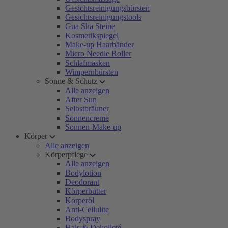
Gesichtsreinigungsbürsten
Gesichtsreinigungstools
Gua Sha Steine
Kosmetikspiegel
Make-up Haarbänder
Micro Needle Roller
Schlafmasken
Wimpernbürsten
Sonne & Schutz
Alle anzeigen
After Sun
Selbstbräuner
Sonnencreme
Sonnen-Make-up
Körper
Alle anzeigen
Körperpflege
Alle anzeigen
Bodylotion
Deodorant
Körperbutter
Körperöl
Anti-Cellulite
Bodyspray
Hals & Dekolleté