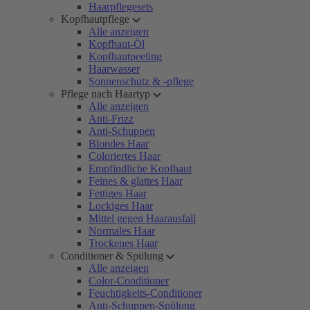
Haarpflegesets
Kopfhautpflege
Alle anzeigen
Kopfhaut-Öl
Kopfhautpeeling
Haarwasser
Sonnenschutz & -pflege
Pflege nach Haartyp
Alle anzeigen
Anti-Frizz
Anti-Schuppen
Blondes Haar
Coloriertes Haar
Empfindliche Kopfhaut
Feines & glattes Haar
Fettiges Haar
Lockiges Haar
Mittel gegen Haarausfall
Normales Haar
Trockenes Haar
Conditioner & Spülung
Alle anzeigen
Color-Conditioner
Feuchtigkeits-Conditioner
Anti-Schuppen-Spülung