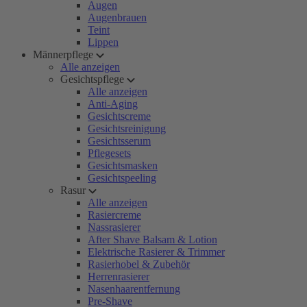
Augen
Augenbrauen
Teint
Lippen
Männerpflege
Alle anzeigen
Gesichtspflege
Alle anzeigen
Anti-Aging
Gesichtscreme
Gesichtsreinigung
Gesichtsserum
Pflegesets
Gesichtsmasken
Gesichtspeeling
Rasur
Alle anzeigen
Rasiercreme
Nassrasierer
After Shave Balsam & Lotion
Elektrische Rasierer & Trimmer
Rasierhobel & Zubehör
Herrenrasierer
Nasenhaarentfernung
Pre-Shave