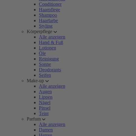
Conditioner
Haarpflege
Shampoo
Haarfarbe
Styling
Körperpflege
Alle anzeigen
Hand & Fuß
Lotionen
Öle
Reinigung
Sonne
Deodorants
Seifen
Make-up
Alle anzeigen
Augen
Lippen
Nägel
Pinsel
Teint
Parfum
Alle anzeigen
Damen
Herren