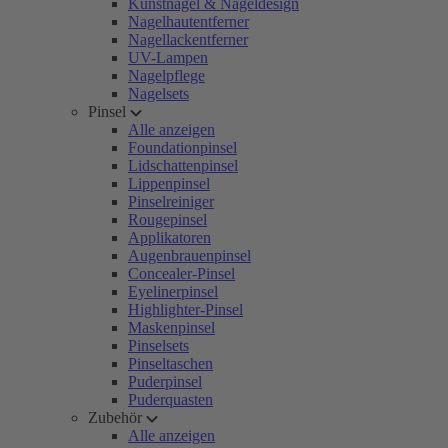
Kunstnägel & Nageldesign
Nagelhautentferner
Nagellackentferner
UV-Lampen
Nagelpflege
Nagelsets
Pinsel
Alle anzeigen
Foundationpinsel
Lidschattenpinsel
Lippenpinsel
Pinselreiniger
Rougepinsel
Applikatoren
Augenbrauenpinsel
Concealer-Pinsel
Eyelinerpinsel
Highlighter-Pinsel
Maskenpinsel
Pinselsets
Pinseltaschen
Puderpinsel
Puderquasten
Zubehör
Alle anzeigen