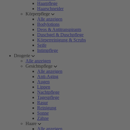
Haarpflege
Haarschneider
Körperpflege
Alle anzeigen
Bodylotions
Deos & Antitranspirants
Duschgel & Duschpflege
Körperreinigung & Scrubs
Seife
Intimpflege
Drogerie
Alle anzeigen
Gesichtspflege
Alle anzeigen
Anti-Aging
Augen
Lippen
Nachtpflege
Tagespflege
Rasur
Reinigung
Sonne
Zähne
Haare
Alle anzeigen