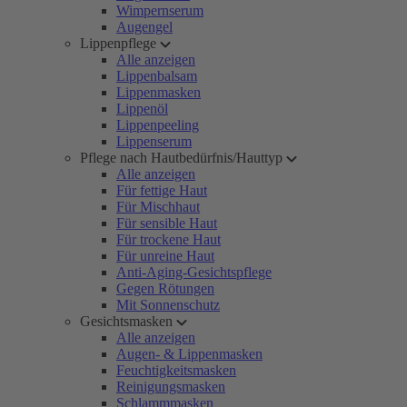
Wimpernserum
Augengel
Lippenpflege
Alle anzeigen
Lippenbalsam
Lippenmasken
Lippenöl
Lippenpeeling
Lippenserum
Pflege nach Hautbedürfnis/Hauttyp
Alle anzeigen
Für fettige Haut
Für Mischhaut
Für sensible Haut
Für trockene Haut
Für unreine Haut
Anti-Aging-Gesichtspflege
Gegen Rötungen
Mit Sonnenschutz
Gesichtsmasken
Alle anzeigen
Augen- & Lippenmasken
Feuchtigkeitsmasken
Reinigungsmasken
Schlammmasken