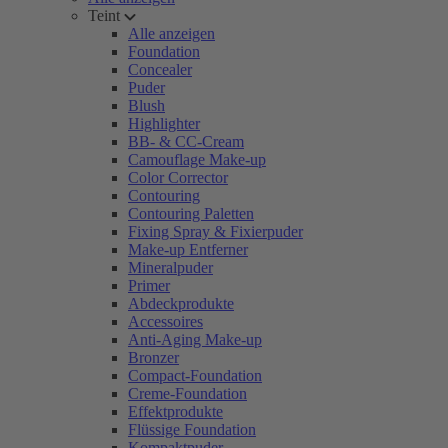
Teint
Alle anzeigen
Foundation
Concealer
Puder
Blush
Highlighter
BB- & CC-Cream
Camouflage Make-up
Color Corrector
Contouring
Contouring Paletten
Fixing Spray & Fixierpuder
Make-up Entferner
Mineralpuder
Primer
Abdeckprodukte
Accessoires
Anti-Aging Make-up
Bronzer
Compact-Foundation
Creme-Foundation
Effektprodukte
Flüssige Foundation
Kompaktpuder