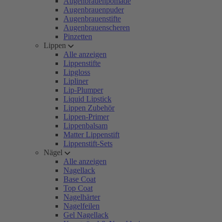
Augenbrauenpomade
Augenbrauenpuder
Augenbrauenstifte
Augenbrauenscheren
Pinzetten
Lippen
Alle anzeigen
Lippenstifte
Lipgloss
Lipliner
Lip-Plumper
Liquid Lipstick
Lippen Zubehör
Lippen-Primer
Lippenbalsam
Matter Lippenstift
Lippenstift-Sets
Nägel
Alle anzeigen
Nagellack
Base Coat
Top Coat
Nagelhärter
Nagelfeilen
Gel Nagellack