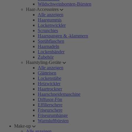
Wildschweinborsten-Bürsten
Haar-Accessoires
Alle anzeigen
Haargummis
Lockenwickler
Scrunchies
Haarspangen & -klammern
Sprühflaschen
Haarnadeln
Lockenbänder
Zubehör
Haarstyling-Geräte
Alle anzeigen
Glätteisen
Lockenstäbe
Heizwickler
Haartrockner
Haarschneidemaschine
Diffusor-Fön
Effilierschere
Friseurschere
Friseurumhänge
Warmluftbürsten
Make-up
Alle anzeigen