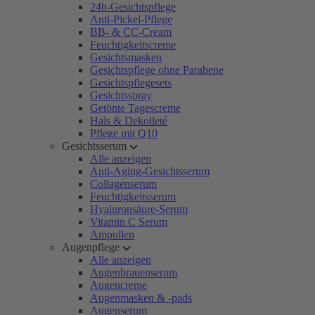
24h-Gesichtspflege
Anti-Pickel-Pflege
BB- & CC-Cream
Feuchtigkeitscreme
Gesichtsmasken
Gesichtspflege ohne Parabene
Gesichtspflegesets
Gesichtsspray
Getönte Tagescreme
Hals & Dekolleté
Pflege mit Q10
Gesichtsserum
Alle anzeigen
Anti-Aging-Gesichtsserum
Collagenserum
Feuchtigkeitsserum
Hyaluronsäure-Serum
Vitamin C Serum
Ampullen
Augenpflege
Alle anzeigen
Augenbrauenserum
Augencreme
Augenmasken & -pads
Augenserum