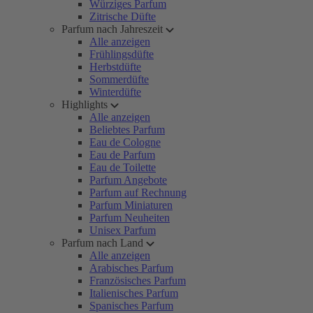
Würziges Parfum
Zitrische Düfte
Parfum nach Jahreszeit
Alle anzeigen
Frühlingsdüfte
Herbstdüfte
Sommerdüfte
Winterdüfte
Highlights
Alle anzeigen
Beliebtes Parfum
Eau de Cologne
Eau de Parfum
Eau de Toilette
Parfum Angebote
Parfum auf Rechnung
Parfum Miniaturen
Parfum Neuheiten
Unisex Parfum
Parfum nach Land
Alle anzeigen
Arabisches Parfum
Französisches Parfum
Italienisches Parfum
Spanisches Parfum