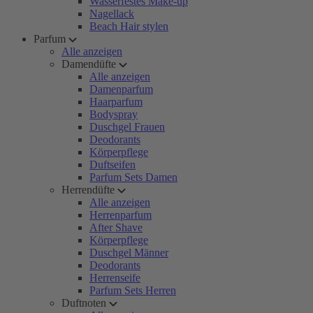
Wasserfestes Make-up
Nagellack
Beach Hair stylen
Parfum
Alle anzeigen
Damendüfte
Alle anzeigen
Damenparfum
Haarparfum
Bodyspray
Duschgel Frauen
Deodorants
Körperpflege
Duftseifen
Parfum Sets Damen
Herrendüfte
Alle anzeigen
Herrenparfum
After Shave
Körperpflege
Duschgel Männer
Deodorants
Herrenseife
Parfum Sets Herren
Duftnoten