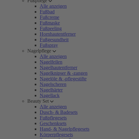
Fußpflege
Alle anzeigen
Fußbad
Fußcreme
Fußmaske
Fußpeeling
Hornhautentferner
Fußgesundheit
Fußspray
Nagelpflege
Alle anzeigen
Nagelfeilen
Nagelhautentferner
Nagelknipser & -zangen
Nagelöle & -pflegestifte
Nagelscheren
Nagelhärter
Nagellack
Beauty Set
Alle anzeigen
Dusch- & Badesets
Fußpflegesets
Geschenksets
Hand- & Nagelpflegesets
Körperpflegesets