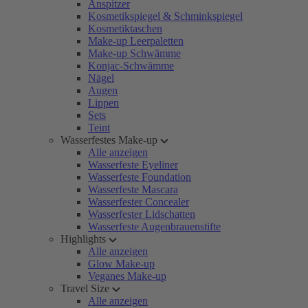
Anspitzer
Kosmetikspiegel & Schminkspiegel
Kosmetiktaschen
Make-up Leerpaletten
Make-up Schwämme
Konjac-Schwämme
Nägel
Augen
Lippen
Sets
Teint
Wasserfestes Make-up
Alle anzeigen
Wasserfeste Eyeliner
Wasserfeste Foundation
Wasserfeste Mascara
Wasserfester Concealer
Wasserfester Lidschatten
Wasserfeste Augenbrauenstifte
Highlights
Alle anzeigen
Glow Make-up
Veganes Make-up
Travel Size
Alle anzeigen