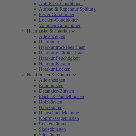
Anti-Frizz-Conditioner
Aufbau & Reparatur Spülung
Fester Conditioner
Locken-Conditioner
Volumen-Conditioner
Haarmaske & Haarkur
Alle anzeigen
Haarbutter
Haarkur trockenes Haar
Haarkur gefärbtes Haar
Haarkur Feuchtigkeit
Haarkur Keratin
Haarkur Locken
Haarbürsten & Kämme
Alle anzeigen
Rundbürsten
Detangler-Bürsten
Flach- & Paddelbürsten
Holzbürsten
Haarkämme
Haarschneidekämme
Kopfmassagebürsten
Lockenkämme
Skelettbürsten
Stielkämme