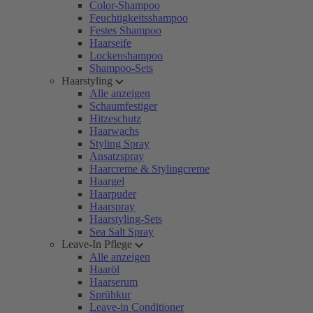
Color-Shampoo
Feuchtigkeitsshampoo
Festes Shampoo
Haarseife
Lockenshampoo
Shampoo-Sets
Haarstyling
Alle anzeigen
Schaumfestiger
Hitzeschutz
Haarwachs
Styling Spray
Ansatzspray
Haarcreme & Stylingcreme
Haargel
Haarpuder
Haarspray
Haarstyling-Sets
Sea Salt Spray
Leave-In Pflege
Alle anzeigen
Haaröl
Haarserum
Sprühkur
Leave-in Conditioner