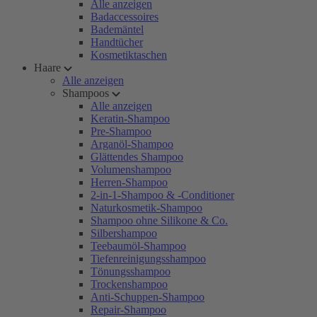
Alle anzeigen
Badaccessoires
Bademäntel
Handtücher
Kosmetiktaschen
Haare
Alle anzeigen
Shampoos
Alle anzeigen
Keratin-Shampoo
Pre-Shampoo
Arganöl-Shampoo
Glättendes Shampoo
Volumenshampoo
Herren-Shampoo
2-in-1-Shampoo & -Conditioner
Naturkosmetik-Shampoo
Shampoo ohne Silikone & Co.
Silbershampoo
Teebaumöl-Shampoo
Tiefenreinigungsshampoo
Tönungsshampoo
Trockenshampoo
Anti-Schuppen-Shampoo
Repair-Shampoo