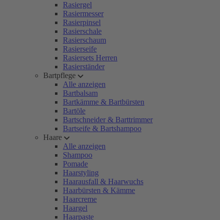
Rasiergel
Rasiermesser
Rasierpinsel
Rasierschale
Rasierschaum
Rasierseife
Rasiersets Herren
Rasierständer
Bartpflege
Alle anzeigen
Bartbalsam
Bartkämme & Bartbürsten
Bartöle
Bartschneider & Barttrimmer
Bartseife & Bartshampoo
Haare
Alle anzeigen
Shampoo
Pomade
Haarstyling
Haarausfall & Haarwuchs
Haarbürsten & Kämme
Haarcreme
Haargel
Haarpaste