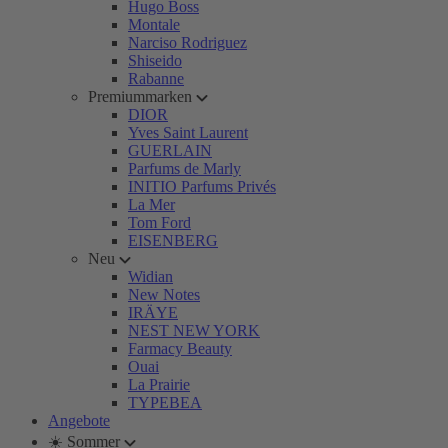
Hugo Boss
Montale
Narciso Rodriguez
Shiseido
Rabanne
Premiummarken
DIOR
Yves Saint Laurent
GUERLAIN
Parfums de Marly
INITIO Parfums Privés
La Mer
Tom Ford
EISENBERG
Neu
Widian
New Notes
IRÄYE
NEST NEW YORK
Farmacy Beauty
Ouai
La Prairie
TYPEBEA
Angebote
☀️ Sommer