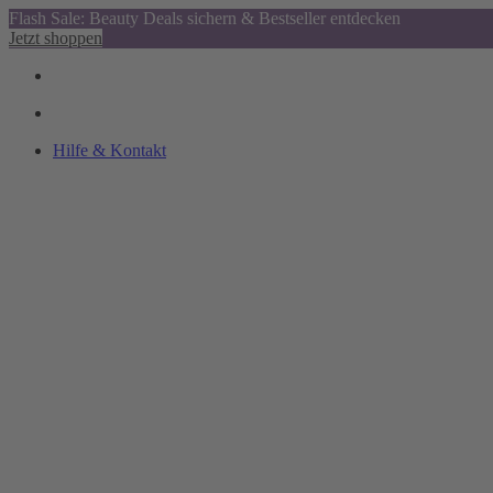
Flash Sale: Beauty Deals sichern & Bestseller entdecken
Jetzt shoppen
Hilfe & Kontakt