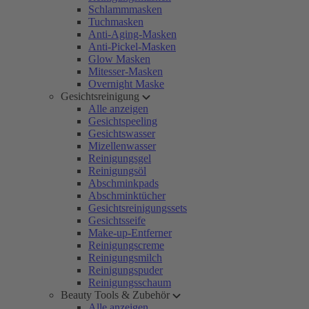
Schlammmasken
Tuchmasken
Anti-Aging-Masken
Anti-Pickel-Masken
Glow Masken
Mitesser-Masken
Overnight Maske
Gesichtsreinigung
Alle anzeigen
Gesichtspeeling
Gesichtswasser
Mizellenwasser
Reinigungsgel
Reinigungsöl
Abschminkpads
Abschminktücher
Gesichtsreinigungssets
Gesichtsseife
Make-up-Entferner
Reinigungscreme
Reinigungsmilch
Reinigungspuder
Reinigungsschaum
Beauty Tools & Zubehör
Alle anzeigen