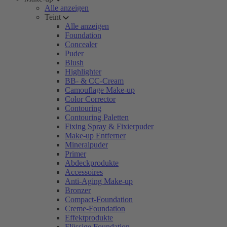
Alle anzeigen
Teint
Alle anzeigen
Foundation
Concealer
Puder
Blush
Highlighter
BB- & CC-Cream
Camouflage Make-up
Color Corrector
Contouring
Contouring Paletten
Fixing Spray & Fixierpuder
Make-up Entferner
Mineralpuder
Primer
Abdeckprodukte
Accessoires
Anti-Aging Make-up
Bronzer
Compact-Foundation
Creme-Foundation
Effektprodukte
Flüssige Foundation