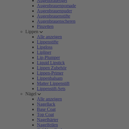
Augenbrauengel
Augenbrauenpomade
Augenbrauenpuder
Augenbrauenstifte
Augenbrauenscheren
Pinzetten
Lippen
Alle anzeigen
Lippenstifte
Lipgloss
Lipliner
Lip-Plumper
Liquid Lipstick
Lippen Zubehör
Lippen-Primer
Lippenbalsam
Matter Lippenstift
Lippenstift-Sets
Nägel
Alle anzeigen
Nagellack
Base Coat
Top Coat
Nagelhärter
Nagelfeilen