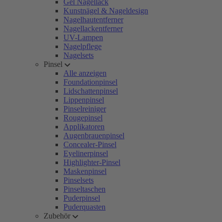
Gel Nagellack
Kunstnägel & Nageldesign
Nagelhautentferner
Nagellackentferner
UV-Lampen
Nagelpflege
Nagelsets
Pinsel
Alle anzeigen
Foundationpinsel
Lidschattenpinsel
Lippenpinsel
Pinselreiniger
Rougepinsel
Applikatoren
Augenbrauenpinsel
Concealer-Pinsel
Eyelinerpinsel
Highlighter-Pinsel
Maskenpinsel
Pinselsets
Pinseltaschen
Puderpinsel
Puderquasten
Zubehör