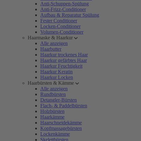
Anti-Schuppen-Spülung
Anti-Frizz-Conditioner
Aufbau & Reparatur Spülung
Fester Conditioner
Locken-Conditioner
Volumen-Conditioner
Haarmaske & Haarkur
Alle anzeigen
Haarbutter
Haarkur trockenes Haar
Haarkur gefärbtes Haar
Haarkur Feuchtigkeit
Haarkur Keratin
Haarkur Locken
Haarbürsten & Kämme
Alle anzeigen
Rundbürsten
Detangler-Bürsten
Flach- & Paddelbürsten
Holzbürsten
Haarkämme
Haarschneidekämme
Kopfmassagebürsten
Lockenkämme
Skelettbürsten