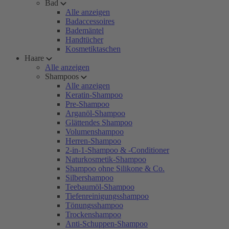
Bad
Alle anzeigen
Badaccessoires
Bademäntel
Handtücher
Kosmetiktaschen
Haare
Alle anzeigen
Shampoos
Alle anzeigen
Keratin-Shampoo
Pre-Shampoo
Arganöl-Shampoo
Glättendes Shampoo
Volumenshampoo
Herren-Shampoo
2-in-1-Shampoo & -Conditioner
Naturkosmetik-Shampoo
Shampoo ohne Silikone & Co.
Silbershampoo
Teebaumöl-Shampoo
Tiefenreinigungsshampoo
Tönungsshampoo
Trockenshampoo
Anti-Schuppen-Shampoo