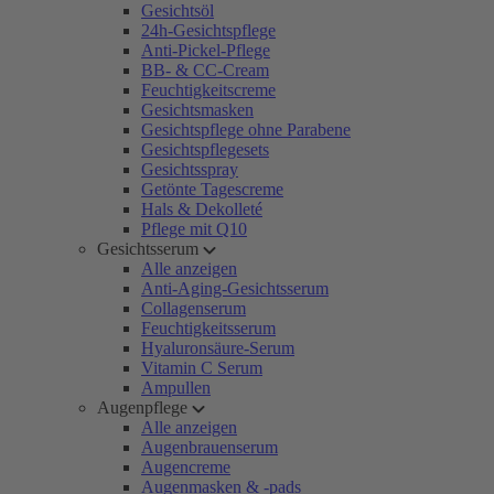
Gesichtsöl
24h-Gesichtspflege
Anti-Pickel-Pflege
BB- & CC-Cream
Feuchtigkeitscreme
Gesichtsmasken
Gesichtspflege ohne Parabene
Gesichtspflegesets
Gesichtsspray
Getönte Tagescreme
Hals & Dekolleté
Pflege mit Q10
Gesichtsserum
Alle anzeigen
Anti-Aging-Gesichtsserum
Collagenserum
Feuchtigkeitsserum
Hyaluronsäure-Serum
Vitamin C Serum
Ampullen
Augenpflege
Alle anzeigen
Augenbrauenserum
Augencreme
Augenmasken & -pads