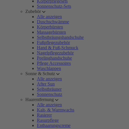
Körperpflegesets
Sonnenschutz-Sets
Zubehör
Alle anzeigen
Duschschwämme
Körperbürsten
Massagebürsten
Selbstbräungshandschuhe
Fußpflegezubehör
Hand & Fuß-Schmuck
Nagelpflegezubehör
Peelinghandschuhe
Pflege Accessoires
Waschlappen
Sonne & Schutz
Alle anzeigen
After Sun
Selbstbräuner
Sonnenschutz
Haarentfernung
Alle anzeigen
Kalt- & Warmwachs
Rasierer
Rasurpflege
Enthaarungscreme