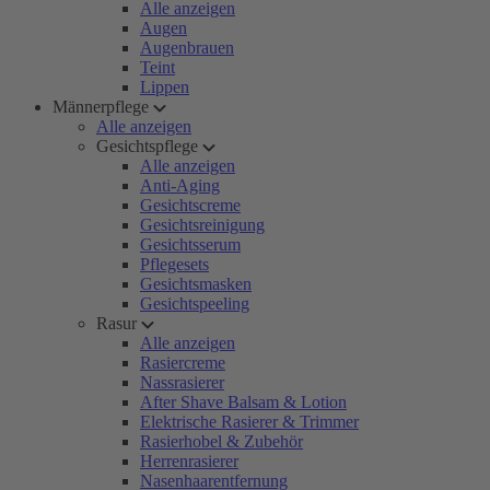
Alle anzeigen
Augen
Augenbrauen
Teint
Lippen
Männerpflege
Alle anzeigen
Gesichtspflege
Alle anzeigen
Anti-Aging
Gesichtscreme
Gesichtsreinigung
Gesichtsserum
Pflegesets
Gesichtsmasken
Gesichtspeeling
Rasur
Alle anzeigen
Rasiercreme
Nassrasierer
After Shave Balsam & Lotion
Elektrische Rasierer & Trimmer
Rasierhobel & Zubehör
Herrenrasierer
Nasenhaarentfernung