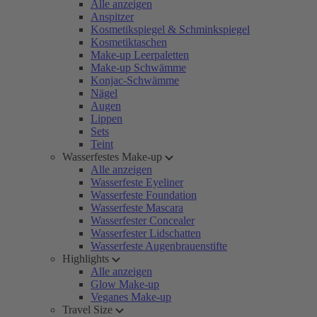
Alle anzeigen
Anspitzer
Kosmetikspiegel & Schminkspiegel
Kosmetiktaschen
Make-up Leerpaletten
Make-up Schwämme
Konjac-Schwämme
Nägel
Augen
Lippen
Sets
Teint
Wasserfestes Make-up
Alle anzeigen
Wasserfeste Eyeliner
Wasserfeste Foundation
Wasserfeste Mascara
Wasserfester Concealer
Wasserfester Lidschatten
Wasserfeste Augenbrauenstifte
Highlights
Alle anzeigen
Glow Make-up
Veganes Make-up
Travel Size