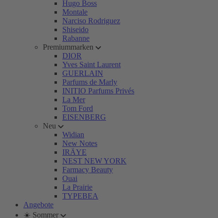
Hugo Boss
Montale
Narciso Rodriguez
Shiseido
Rabanne
Premiummarken
DIOR
Yves Saint Laurent
GUERLAIN
Parfums de Marly
INITIO Parfums Privés
La Mer
Tom Ford
EISENBERG
Neu
Widian
New Notes
IRÄYE
NEST NEW YORK
Farmacy Beauty
Ouai
La Prairie
TYPEBEA
Angebote
☀️ Sommer