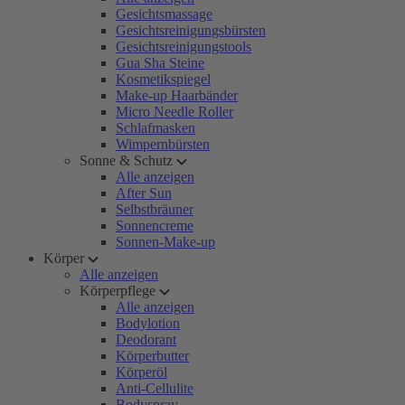
Gesichtsmassage
Gesichtsreinigungsbürsten
Gesichtsreinigungstools
Gua Sha Steine
Kosmetikspiegel
Make-up Haarbänder
Micro Needle Roller
Schlafmasken
Wimpernbürsten
Sonne & Schutz
Alle anzeigen
After Sun
Selbstbräuner
Sonnencreme
Sonnen-Make-up
Körper
Alle anzeigen
Körperpflege
Alle anzeigen
Bodylotion
Deodorant
Körperbutter
Körperöl
Anti-Cellulite
Bodyspray