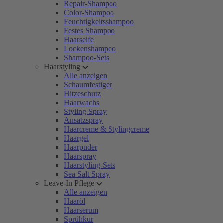
Repair-Shampoo
Color-Shampoo
Feuchtigkeitsshampoo
Festes Shampoo
Haarseife
Lockenshampoo
Shampoo-Sets
Haarstyling
Alle anzeigen
Schaumfestiger
Hitzeschutz
Haarwachs
Styling Spray
Ansatzspray
Haarcreme & Stylingcreme
Haargel
Haarpuder
Haarspray
Haarstyling-Sets
Sea Salt Spray
Leave-In Pflege
Alle anzeigen
Haaröl
Haarserum
Sprühkur