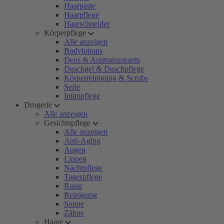
Haarpaste
Haarpflege
Haarschneider
Körperpflege
Alle anzeigen
Bodylotions
Deos & Antitranspirants
Duschgel & Duschpflege
Körperreinigung & Scrubs
Seife
Intimpflege
Drogerie
Alle anzeigen
Gesichtspflege
Alle anzeigen
Anti-Aging
Augen
Lippen
Nachtpflege
Tagespflege
Rasur
Reinigung
Sonne
Zähne
Haare