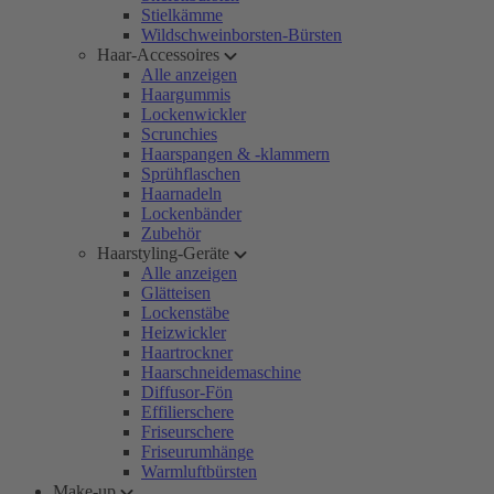
Stielkämme
Wildschweinborsten-Bürsten
Haar-Accessoires
Alle anzeigen
Haargummis
Lockenwickler
Scrunchies
Haarspangen & -klammern
Sprühflaschen
Haarnadeln
Lockenbänder
Zubehör
Haarstyling-Geräte
Alle anzeigen
Glätteisen
Lockenstäbe
Heizwickler
Haartrockner
Haarschneidemaschine
Diffusor-Fön
Effilierschere
Friseurschere
Friseurumhänge
Warmluftbürsten
Make-up