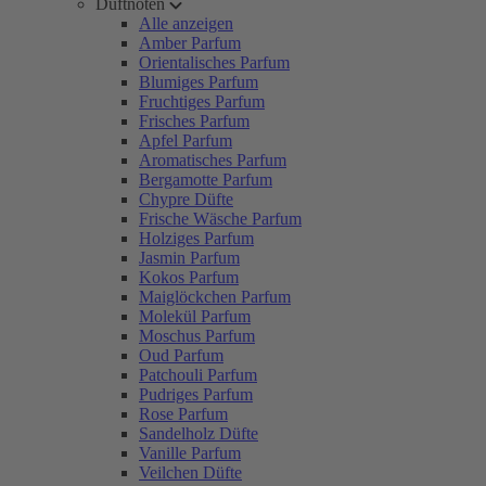
Duftnoten
Alle anzeigen
Amber Parfum
Orientalisches Parfum
Blumiges Parfum
Fruchtiges Parfum
Frisches Parfum
Apfel Parfum
Aromatisches Parfum
Bergamotte Parfum
Chypre Düfte
Frische Wäsche Parfum
Holziges Parfum
Jasmin Parfum
Kokos Parfum
Maiglöckchen Parfum
Molekül Parfum
Moschus Parfum
Oud Parfum
Patchouli Parfum
Pudriges Parfum
Rose Parfum
Sandelholz Düfte
Vanille Parfum
Veilchen Düfte