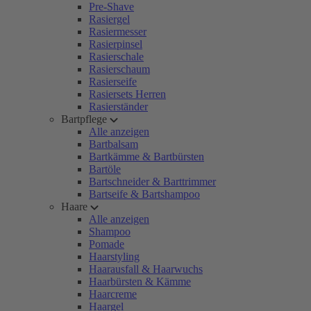
Pre-Shave
Rasiergel
Rasiermesser
Rasierpinsel
Rasierschale
Rasierschaum
Rasierseife
Rasiersets Herren
Rasierständer
Bartpflege
Alle anzeigen
Bartbalsam
Bartkämme & Bartbürsten
Bartöle
Bartschneider & Barttrimmer
Bartseife & Bartshampoo
Haare
Alle anzeigen
Shampoo
Pomade
Haarstyling
Haarausfall & Haarwuchs
Haarbürsten & Kämme
Haarcreme
Haargel