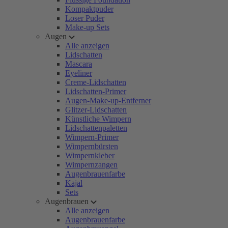
Kompaktpuder
Loser Puder
Make-up Sets
Augen
Alle anzeigen
Lidschatten
Mascara
Eyeliner
Creme-Lidschatten
Lidschatten-Primer
Augen-Make-up-Entferner
Glitzer-Lidschatten
Künstliche Wimpern
Lidschattenpaletten
Wimpern-Primer
Wimpernbürsten
Wimpernkleber
Wimpernzangen
Augenbrauenfarbe
Kajal
Sets
Augenbrauen
Alle anzeigen
Augenbrauenfarbe