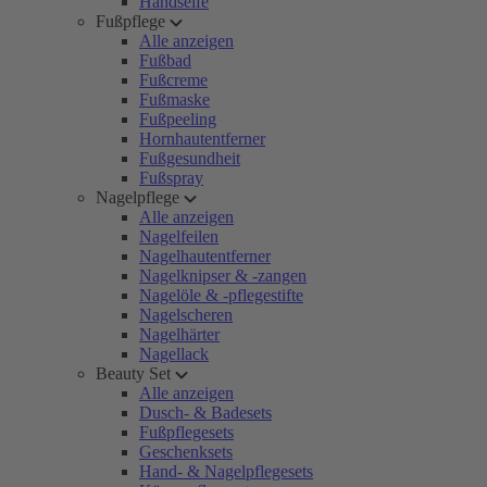
Handseife
Fußpflege
Alle anzeigen
Fußbad
Fußcreme
Fußmaske
Fußpeeling
Hornhautentferner
Fußgesundheit
Fußspray
Nagelpflege
Alle anzeigen
Nagelfeilen
Nagelhautentferner
Nagelknipser & -zangen
Nagelöle & -pflegestifte
Nagelscheren
Nagelhärter
Nagellack
Beauty Set
Alle anzeigen
Dusch- & Badesets
Fußpflegesets
Geschenksets
Hand- & Nagelpflegesets