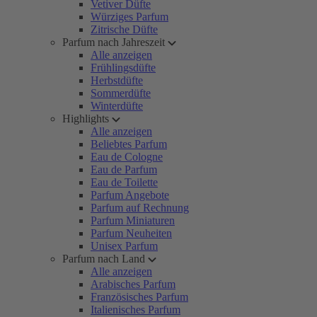
Vetiver Düfte
Würziges Parfum
Zitrische Düfte
Parfum nach Jahreszeit
Alle anzeigen
Frühlingsdüfte
Herbstdüfte
Sommerdüfte
Winterdüfte
Highlights
Alle anzeigen
Beliebtes Parfum
Eau de Cologne
Eau de Parfum
Eau de Toilette
Parfum Angebote
Parfum auf Rechnung
Parfum Miniaturen
Parfum Neuheiten
Unisex Parfum
Parfum nach Land
Alle anzeigen
Arabisches Parfum
Französisches Parfum
Italienisches Parfum