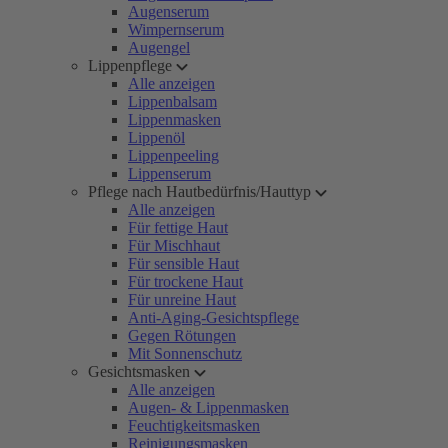
Augenserum
Wimpernserum
Augengel
Lippenpflege
Alle anzeigen
Lippenbalsam
Lippenmasken
Lippenöl
Lippenpeeling
Lippenserum
Pflege nach Hautbedürfnis/Hauttyp
Alle anzeigen
Für fettige Haut
Für Mischhaut
Für sensible Haut
Für trockene Haut
Für unreine Haut
Anti-Aging-Gesichtspflege
Gegen Rötungen
Mit Sonnenschutz
Gesichtsmasken
Alle anzeigen
Augen- & Lippenmasken
Feuchtigkeitsmasken
Reinigungsmasken