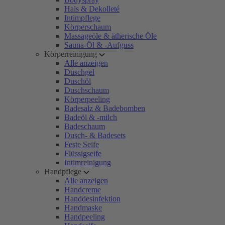
Hals & Dekolleté
Intimpflege
Körperschaum
Massageöle & ätherische Öle
Sauna-Öl & -Aufguss
Körperreinigung
Alle anzeigen
Duschgel
Duschöl
Duschschaum
Körperpeeling
Badesalz & Badebomben
Badeöl & -milch
Badeschaum
Dusch- & Badesets
Feste Seife
Flüssigseife
Intimreinigung
Handpflege
Alle anzeigen
Handcreme
Handdesinfektion
Handmaske
Handpeeling