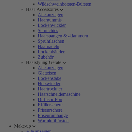
Wildschweinborsten-Bürsten
Haar-Accessoires
Alle anzeigen
Haargummis
Lockenwickler
Scrunchies
Haarspangen & -klammern
Sprühflaschen
Haarnadeln
Lockenbänder
Zubehör
Haarstyling-Geräte
Alle anzeigen
Glätteisen
Lockenstäbe
Heizwickler
Haartrockner
Haarschneidemaschine
Diffusor-Fön
Effilierschere
Friseurschere
Friseurumhänge
Warmluftbürsten
Make-up
Alle anzeigen