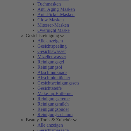
Tuchmasken
Anti-Aging-Masken
Anti-Pickel-Masken
Glow Masken
Mitesser-Masken
Overnight Maske
Gesichtsreinigung
Alle anzeigen
Gesichtspeeling
Gesichtswasser
Mizellenwasser
Reinigungsgel
Reinigungsöl
Abschminkpads
Abschminktücher
Gesichtsreinigungssets
Gesichtsseife
Make-up-Entferner
Reinigungscreme
Reinigungsmilch
Reinigungspuder
Reinigungsschaum
Beauty Tools & Zubehör
Alle anzeigen
Gesichtsmassage