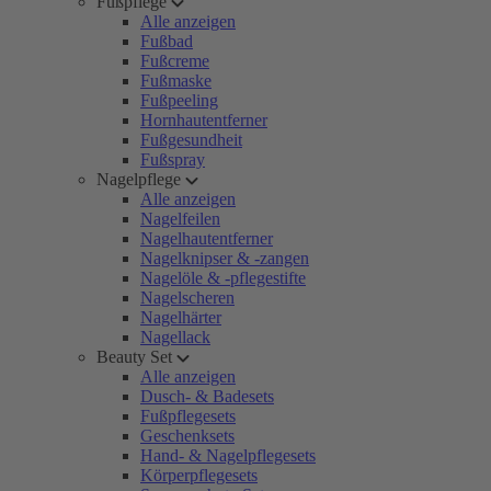
Fußpflege
Alle anzeigen
Fußbad
Fußcreme
Fußmaske
Fußpeeling
Hornhautentferner
Fußgesundheit
Fußspray
Nagelpflege
Alle anzeigen
Nagelfeilen
Nagelhautentferner
Nagelknipser & -zangen
Nagelöle & -pflegestifte
Nagelscheren
Nagelhärter
Nagellack
Beauty Set
Alle anzeigen
Dusch- & Badesets
Fußpflegesets
Geschenksets
Hand- & Nagelpflegesets
Körperpflegesets