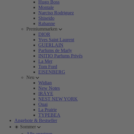
Hugo Boss
Montale
Narciso Rodriguez
Shiseido
Rabanne
Premiummarken
DIOR
Yves Saint Laurent
GUERLAIN
Parfums de Marly
INITIO Parfums Privés
La Mer
Tom Ford
EISENBERG
Neu
Widian
New Notes
IRÄYE
NEST NEW YORK
Ouai
La Prairie
TYPEBEA
Angebote & Bestseller
☀️ Sommer
Alle anzeigen