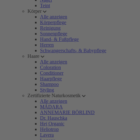
Teint
Körper
Alle anzeigen
Körperpflege
Reinigung
Sonnenpflege
Hand- & Fußpflege
Herren
Schwangerschafts- & Babypflege
Haare
Alle anzeigen
Coloration
Conditioner
Haarpflege
Shampoo
Styling
Zertifizierte Naturkosmetik
Alle anzeigen
MÁDARA
ANNEMARIE BÖRLIND
Dr. Hauschka
Hej Organic
Heliotrop
Lavera