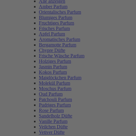
Alle anzeigen
Amber Parfum
Orientalisches Parfum
Blumiges Parfum
Fruchtiges Parfum
Frisches Parfum
Apfel Parfum
Aromatisches Parfum
Bergamotte Parfum
Chypre Düfte
Frische Wäsche Parfum
Holziges Parfum
Jasmin Parfum
Kokos Parfum
Maiglöckchen Parfum
Molekül Parfum
Moschus Parfum
Oud Parfum
Patchouli Parfum
Pudriges Parfum
Rose Parfum
Sandelholz Düfte
Vanille Parfum
Veilchen Düfte
Vetiver Düfte