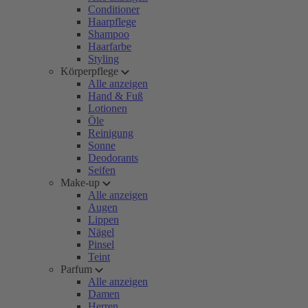
Conditioner
Haarpflege
Shampoo
Haarfarbe
Styling
Körperpflege
Alle anzeigen
Hand & Fuß
Lotionen
Öle
Reinigung
Sonne
Deodorants
Seifen
Make-up
Alle anzeigen
Augen
Lippen
Nägel
Pinsel
Teint
Parfum
Alle anzeigen
Damen
Herren