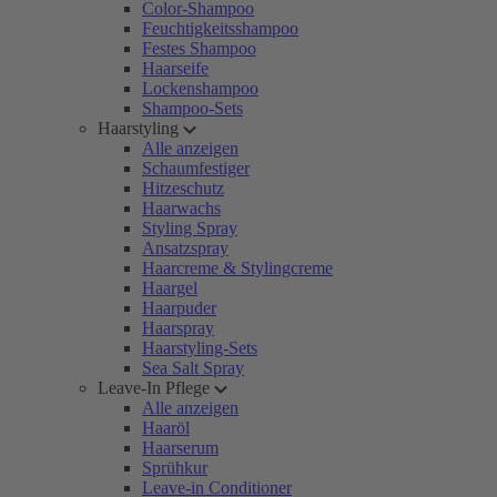
Color-Shampoo
Feuchtigkeitsshampoo
Festes Shampoo
Haarseife
Lockenshampoo
Shampoo-Sets
Haarstyling
Alle anzeigen
Schaumfestiger
Hitzeschutz
Haarwachs
Styling Spray
Ansatzspray
Haarcreme & Stylingcreme
Haargel
Haarpuder
Haarspray
Haarstyling-Sets
Sea Salt Spray
Leave-In Pflege
Alle anzeigen
Haaröl
Haarserum
Sprühkur
Leave-in Conditioner