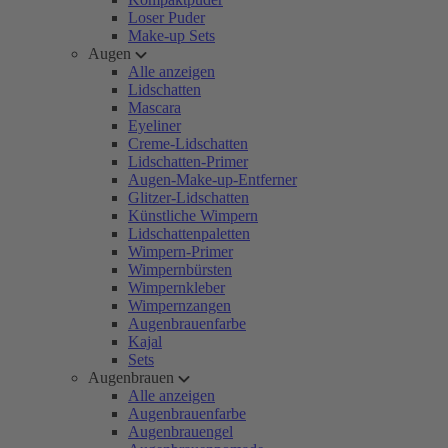
Loser Puder
Make-up Sets
Augen
Alle anzeigen
Lidschatten
Mascara
Eyeliner
Creme-Lidschatten
Lidschatten-Primer
Augen-Make-up-Entferner
Glitzer-Lidschatten
Künstliche Wimpern
Lidschattenpaletten
Wimpern-Primer
Wimpernbürsten
Wimpernkleber
Wimpernzangen
Augenbrauenfarbe
Kajal
Sets
Augenbrauen
Alle anzeigen
Augenbrauenfarbe
Augenbrauengel