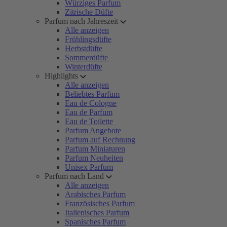
Würziges Parfum
Zitrische Düfte
Parfum nach Jahreszeit
Alle anzeigen
Frühlingsdüfte
Herbstdüfte
Sommerdüfte
Winterdüfte
Highlights
Alle anzeigen
Beliebtes Parfum
Eau de Cologne
Eau de Parfum
Eau de Toilette
Parfum Angebote
Parfum auf Rechnung
Parfum Miniaturen
Parfum Neuheiten
Unisex Parfum
Parfum nach Land
Alle anzeigen
Arabisches Parfum
Französisches Parfum
Italienisches Parfum
Spanisches Parfum