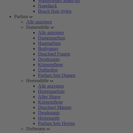
Wasserfestes Make-up
Nagellack
Beach Hair stylen
Parfum
Alle anzeigen
Damendüfte
Alle anzeigen
Damenparfum
Haarparfum
Bodyspray
Duschgel Frauen
Deodorants
Körperpflege
Duftseifen
Parfum Sets Damen
Herrendüfte
Alle anzeigen
Herrenparfum
After Shave
Körperpflege
Duschgel Männer
Deodorants
Herrenseife
Parfum Sets Herren
Duftnoten