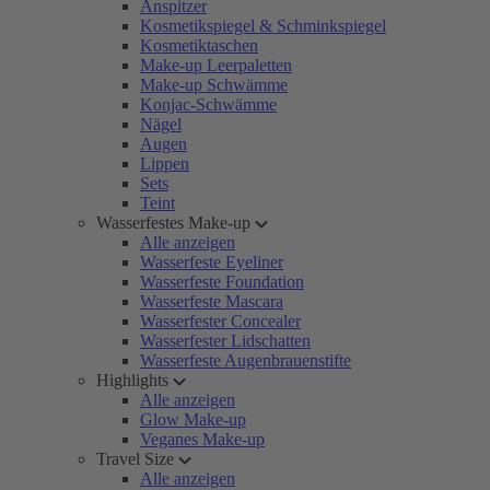
Anspitzer
Kosmetikspiegel & Schminkspiegel
Kosmetiktaschen
Make-up Leerpaletten
Make-up Schwämme
Konjac-Schwämme
Nägel
Augen
Lippen
Sets
Teint
Wasserfestes Make-up
Alle anzeigen
Wasserfeste Eyeliner
Wasserfeste Foundation
Wasserfeste Mascara
Wasserfester Concealer
Wasserfester Lidschatten
Wasserfeste Augenbrauenstifte
Highlights
Alle anzeigen
Glow Make-up
Veganes Make-up
Travel Size
Alle anzeigen