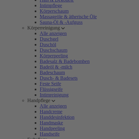
Intimpflege
Körperschaum
Massageöle & ätherische Öle
Sauna-Öl & -Aufguss
Körperreinigung
Alle anzeigen
Duschgel
Duschöl
Duschschaum
Körperpeeling
Badesalz & Badebomben
Badeöl & -milch
Badeschaum
Dusch- & Badesets
Feste Seife
Flüssigseife
Intimreinigung
Handpflege
Alle anzeigen
Handcreme
Handdesinfektion
Handmaske
Handpeeling
Handseife