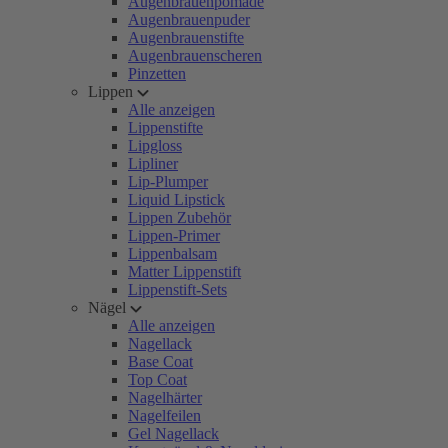
Augenbrauenpomade
Augenbrauenpuder
Augenbrauenstifte
Augenbrauenscheren
Pinzetten
Lippen
Alle anzeigen
Lippenstifte
Lipgloss
Lipliner
Lip-Plumper
Liquid Lipstick
Lippen Zubehör
Lippen-Primer
Lippenbalsam
Matter Lippenstift
Lippenstift-Sets
Nägel
Alle anzeigen
Nagellack
Base Coat
Top Coat
Nagelhärter
Nagelfeilen
Gel Nagellack