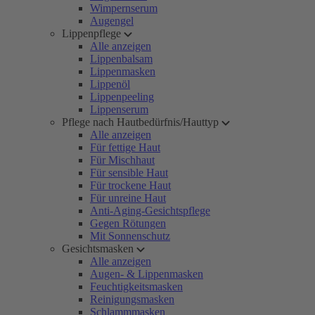
Wimpernserum
Augengel
Lippenpflege
Alle anzeigen
Lippenbalsam
Lippenmasken
Lippenöl
Lippenpeeling
Lippenserum
Pflege nach Hautbedürfnis/Hauttyp
Alle anzeigen
Für fettige Haut
Für Mischhaut
Für sensible Haut
Für trockene Haut
Für unreine Haut
Anti-Aging-Gesichtspflege
Gegen Rötungen
Mit Sonnenschutz
Gesichtsmasken
Alle anzeigen
Augen- & Lippenmasken
Feuchtigkeitsmasken
Reinigungsmasken
Schlammmasken