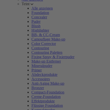
Teint
Alle anzeigen
Foundation
Concealer
Puder
Blush
Highlighter
BB- & CC-Cream
Camouflage Make-up
Color Corrector
Contouring
Contouring Paletten
Fixing Spray & Fixierpuder
Make-up Entferner
Mineralpuder
Primer
Abdeckprodukte
Accessoires
Anti-Aging Make-up
Bronzer
Compact-Foundation
Creme-Foundation
Effektprodukte
Flüssige Foundation
Kompaktpuder