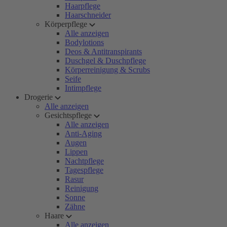
Haarpflege
Haarschneider
Körperpflege
Alle anzeigen
Bodylotions
Deos & Antitranspirants
Duschgel & Duschpflege
Körperreinigung & Scrubs
Seife
Intimpflege
Drogerie
Alle anzeigen
Gesichtspflege
Alle anzeigen
Anti-Aging
Augen
Lippen
Nachtpflege
Tagespflege
Rasur
Reinigung
Sonne
Zähne
Haare
Alle anzeigen