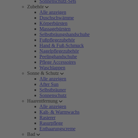
Sonnenschutz-Sets
Zubehör
Alle anzeigen
Duschschwämme
Körperbürsten
Massagebürsten
Selbstbräungshandschuhe
Fußpflegezubehör
Hand & Fuß-Schmuck
Nagelpflegezubehör
Peelinghandschuhe
Pflege Accessoires
Waschlappen
Sonne & Schutz
Alle anzeigen
After Sun
Selbstbräuner
Sonnenschutz
Haarentfernung
Alle anzeigen
Kalt- & Warmwachs
Rasierer
Rasurpflege
Enthaarungscreme
Bad