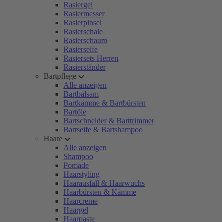
Rasiergel
Rasiermesser
Rasierpinsel
Rasierschale
Rasierschaum
Rasierseife
Rasiersets Herren
Rasierständer
Bartpflege
Alle anzeigen
Bartbalsam
Bartkämme & Bartbürsten
Bartöle
Bartschneider & Barttrimmer
Bartseife & Bartshampoo
Haare
Alle anzeigen
Shampoo
Pomade
Haarstyling
Haarausfall & Haarwuchs
Haarbürsten & Kämme
Haarcreme
Haargel
Haarpaste