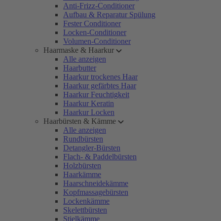
Anti-Frizz-Conditioner
Aufbau & Reparatur Spülung
Fester Conditioner
Locken-Conditioner
Volumen-Conditioner
Haarmaske & Haarkur
Alle anzeigen
Haarbutter
Haarkur trockenes Haar
Haarkur gefärbtes Haar
Haarkur Feuchtigkeit
Haarkur Keratin
Haarkur Locken
Haarbürsten & Kämme
Alle anzeigen
Rundbürsten
Detangler-Bürsten
Flach- & Paddelbürsten
Holzbürsten
Haarkämme
Haarschneidekämme
Kopfmassagebürsten
Lockenkämme
Skelettbürsten
Stielkämme