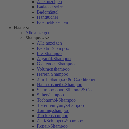
Alle anzeigen
Badaccessoires
Bademäntel
Handtücher
Kosmetiktaschen
Haare
Alle anzeigen
Shampoos
Alle anzeigen
Keratin-Shampoo
Pre-Shampoo
Arganöl-Shampoo
Glättendes Shampoo
Volumenshampoo
Herren-Shampoo
2-in-1-Shampoo & -Conditioner
Naturkosmetik-Shampoo
Shampoo ohne Silikone & Co.
Silbershampoo
Teebaumöl-Shampoo
Tiefenreinigungsshampoo
Tönungsshampoo
Trockenshampoo
Anti-Schuppen-Shampoo
Repair-Shampoo