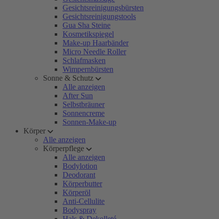
Gesichtsreinigungsbürsten
Gesichtsreinigungstools
Gua Sha Steine
Kosmetikspiegel
Make-up Haarbänder
Micro Needle Roller
Schlafmasken
Wimpernbürsten
Sonne & Schutz
Alle anzeigen
After Sun
Selbstbräuner
Sonnencreme
Sonnen-Make-up
Körper
Alle anzeigen
Körperpflege
Alle anzeigen
Bodylotion
Deodorant
Körperbutter
Körperöl
Anti-Cellulite
Bodyspray
Hals & Dekolleté