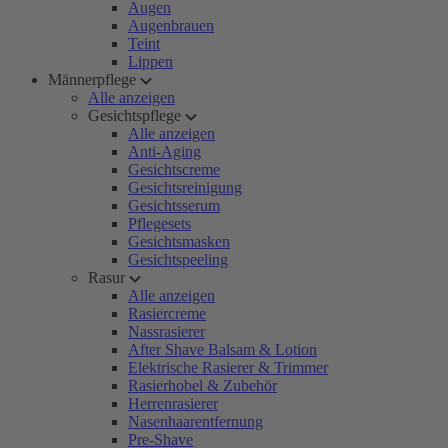
Augen
Augenbrauen
Teint
Lippen
Männerpflege
Alle anzeigen
Gesichtspflege
Alle anzeigen
Anti-Aging
Gesichtscreme
Gesichtsreinigung
Gesichtsserum
Pflegesets
Gesichtsmasken
Gesichtspeeling
Rasur
Alle anzeigen
Rasiercreme
Nassrasierer
After Shave Balsam & Lotion
Elektrische Rasierer & Trimmer
Rasierhobel & Zubehör
Herrenrasierer
Nasenhaarentfernung
Pre-Shave