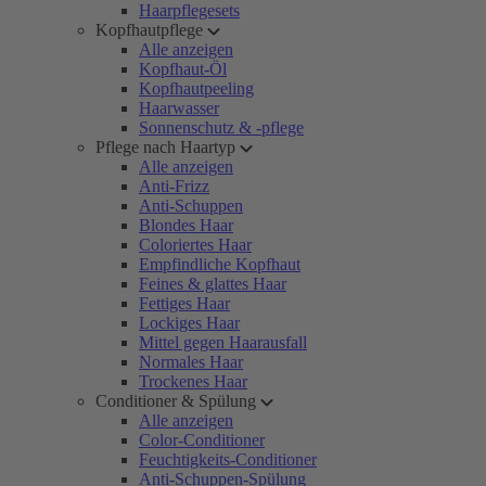
Haarpflegesets
Kopfhautpflege
Alle anzeigen
Kopfhaut-Öl
Kopfhautpeeling
Haarwasser
Sonnenschutz & -pflege
Pflege nach Haartyp
Alle anzeigen
Anti-Frizz
Anti-Schuppen
Blondes Haar
Coloriertes Haar
Empfindliche Kopfhaut
Feines & glattes Haar
Fettiges Haar
Lockiges Haar
Mittel gegen Haarausfall
Normales Haar
Trockenes Haar
Conditioner & Spülung
Alle anzeigen
Color-Conditioner
Feuchtigkeits-Conditioner
Anti-Schuppen-Spülung