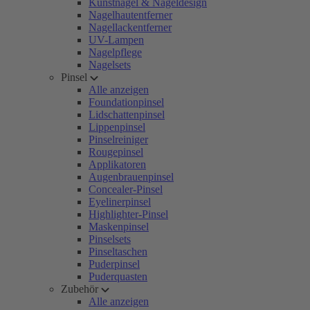
Kunstnägel & Nageldesign
Nagelhautentferner
Nagellackentferner
UV-Lampen
Nagelpflege
Nagelsets
Pinsel
Alle anzeigen
Foundationpinsel
Lidschattenpinsel
Lippenpinsel
Pinselreiniger
Rougepinsel
Applikatoren
Augenbrauenpinsel
Concealer-Pinsel
Eyelinerpinsel
Highlighter-Pinsel
Maskenpinsel
Pinselsets
Pinseltaschen
Puderpinsel
Puderquasten
Zubehör
Alle anzeigen