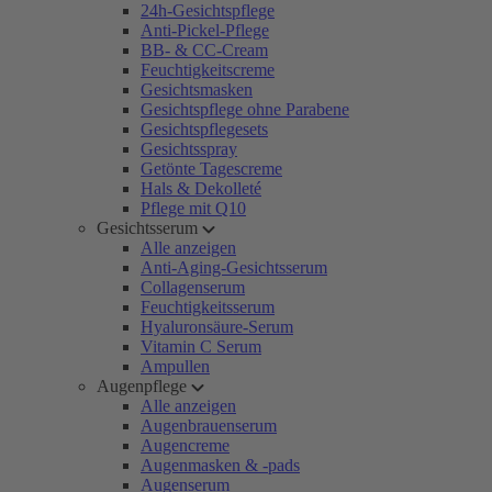
24h-Gesichtspflege
Anti-Pickel-Pflege
BB- & CC-Cream
Feuchtigkeitscreme
Gesichtsmasken
Gesichtspflege ohne Parabene
Gesichtspflegesets
Gesichtsspray
Getönte Tagescreme
Hals & Dekolleté
Pflege mit Q10
Gesichtsserum
Alle anzeigen
Anti-Aging-Gesichtsserum
Collagenserum
Feuchtigkeitsserum
Hyaluronsäure-Serum
Vitamin C Serum
Ampullen
Augenpflege
Alle anzeigen
Augenbrauenserum
Augencreme
Augenmasken & -pads
Augenserum