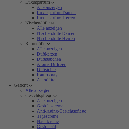
Luxusparfum
Alle anzeigen
Luxusparfum Damen
Luxusparfum Herren
Nischendüfte
Alle anzeigen
Nischendüfte Damen
Nischendüfte Herren
Raumdüfte
Alle anzeigen
Duftkerzen
Duftstäbchen
Aroma Diffuser
Duftsteine
Raumsprays
Autodüfte
Gesicht
Alle anzeigen
Gesichtspflege
Alle anzeigen
Gesichtscreme
Anti-Aging-Gesichtspflege
Tagescreme
Nachtcreme
Gesichtsöl