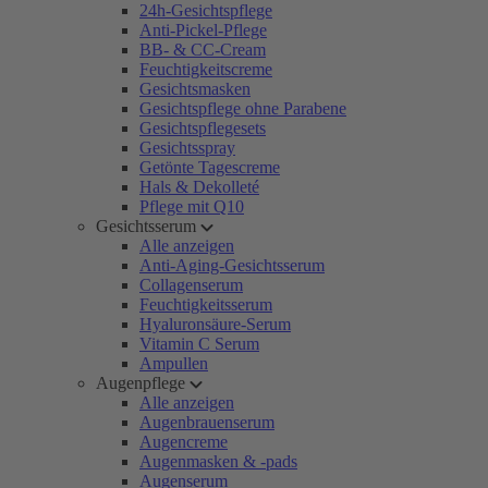
24h-Gesichtspflege
Anti-Pickel-Pflege
BB- & CC-Cream
Feuchtigkeitscreme
Gesichtsmasken
Gesichtspflege ohne Parabene
Gesichtspflegesets
Gesichtsspray
Getönte Tagescreme
Hals & Dekolleté
Pflege mit Q10
Gesichtsserum
Alle anzeigen
Anti-Aging-Gesichtsserum
Collagenserum
Feuchtigkeitsserum
Hyaluronsäure-Serum
Vitamin C Serum
Ampullen
Augenpflege
Alle anzeigen
Augenbrauenserum
Augencreme
Augenmasken & -pads
Augenserum