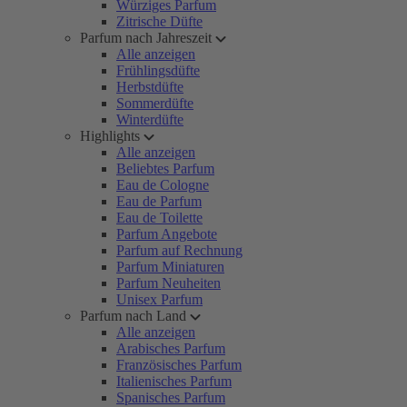
Würziges Parfum
Zitrische Düfte
Parfum nach Jahreszeit
Alle anzeigen
Frühlingsdüfte
Herbstdüfte
Sommerdüfte
Winterdüfte
Highlights
Alle anzeigen
Beliebtes Parfum
Eau de Cologne
Eau de Parfum
Eau de Toilette
Parfum Angebote
Parfum auf Rechnung
Parfum Miniaturen
Parfum Neuheiten
Unisex Parfum
Parfum nach Land
Alle anzeigen
Arabisches Parfum
Französisches Parfum
Italienisches Parfum
Spanisches Parfum