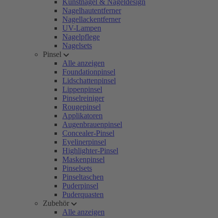
Kunstnägel & Nageldesign
Nagelhautentferner
Nagellackentferner
UV-Lampen
Nagelpflege
Nagelsets
Pinsel
Alle anzeigen
Foundationpinsel
Lidschattenpinsel
Lippenpinsel
Pinselreiniger
Rougepinsel
Applikatoren
Augenbrauenpinsel
Concealer-Pinsel
Eyelinerpinsel
Highlighter-Pinsel
Maskenpinsel
Pinselsets
Pinseltaschen
Puderpinsel
Puderquasten
Zubehör
Alle anzeigen