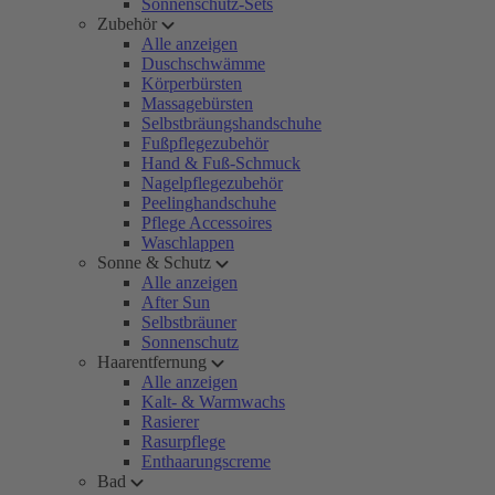
Sonnenschutz-Sets
Zubehör
Alle anzeigen
Duschschwämme
Körperbürsten
Massagebürsten
Selbstbräungshandschuhe
Fußpflegezubehör
Hand & Fuß-Schmuck
Nagelpflegezubehör
Peelinghandschuhe
Pflege Accessoires
Waschlappen
Sonne & Schutz
Alle anzeigen
After Sun
Selbstbräuner
Sonnenschutz
Haarentfernung
Alle anzeigen
Kalt- & Warmwachs
Rasierer
Rasurpflege
Enthaarungscreme
Bad