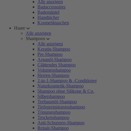
Alle anzeigen
Badaccessoires
Bademäntel
Handtücher
Kosmetiktaschen
Haare
Alle anzeigen
Shampoos
Alle anzeigen
Keratin-Shampoo
Pre-Shampoo
Arganöl-Shampoo
Glättendes Shampoo
Volumenshampoo
Herren-Shampoo
2-in-1-Shampoo & -Conditioner
Naturkosmetik-Shampoo
Shampoo ohne Silikone & Co.
Silbershampoo
Teebaumöl-Shampoo
Tiefenreinigungsshampoo
Tönungsshampoo
Trockenshampoo
Anti-Schuppen-Shampoo
Repair-Shampoo