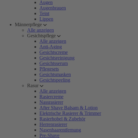
Augen
Augenbrauen
Teint
Lippen
Männerpflege
Alle anzeigen
Gesichtspflege
Alle anzeigen
Anti-Aging
Gesichtscreme
Gesichtsreinigung
Gesichtsserum
Pflegesets
Gesichtsmasken
Gesichtspeeling
Rasur
Alle anzeigen
Rasiercreme
Nassrasierer
After Shave Balsam & Lotion
Elektrische Rasierer & Trimmer
Rasierhobel & Zubehör
Herrenrasierer
Nasenhaarentfernung
Pre-Shave