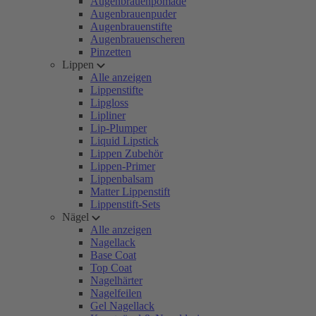
Augenbrauenpomade
Augenbrauenpuder
Augenbrauenstifte
Augenbrauenscheren
Pinzetten
Lippen
Alle anzeigen
Lippenstifte
Lipgloss
Lipliner
Lip-Plumper
Liquid Lipstick
Lippen Zubehör
Lippen-Primer
Lippenbalsam
Matter Lippenstift
Lippenstift-Sets
Nägel
Alle anzeigen
Nagellack
Base Coat
Top Coat
Nagelhärter
Nagelfeilen
Gel Nagellack