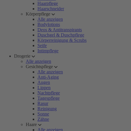
Haarpflege
Haarschneider
Körperpflege
Alle anzeigen
Bodylotions
Deos & Antitranspirants
Duschgel & Duschpflege
Körperreinigung & Scrubs
Seife
Intimpflege
Drogerie
Alle anzeigen
Gesichtspflege
Alle anzeigen
Anti-Aging
Augen
Lippen
Nachtpflege
Tagespflege
Rasur
Reinigung
Sonne
Zähne
Haare
Alle anzeigen