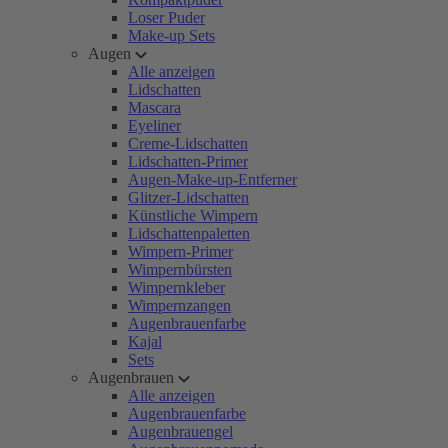
Loser Puder
Make-up Sets
Augen
Alle anzeigen
Lidschatten
Mascara
Eyeliner
Creme-Lidschatten
Lidschatten-Primer
Augen-Make-up-Entferner
Glitzer-Lidschatten
Künstliche Wimpern
Lidschattenpaletten
Wimpern-Primer
Wimpernbürsten
Wimpernkleber
Wimpernzangen
Augenbrauenfarbe
Kajal
Sets
Augenbrauen
Alle anzeigen
Augenbrauenfarbe
Augenbrauengel