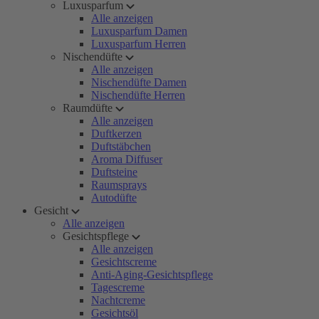
Luxusparfum
Alle anzeigen
Luxusparfum Damen
Luxusparfum Herren
Nischendüfte
Alle anzeigen
Nischendüfte Damen
Nischendüfte Herren
Raumdüfte
Alle anzeigen
Duftkerzen
Duftstäbchen
Aroma Diffuser
Duftsteine
Raumsprays
Autodüfte
Gesicht
Alle anzeigen
Gesichtspflege
Alle anzeigen
Gesichtscreme
Anti-Aging-Gesichtspflege
Tagescreme
Nachtcreme
Gesichtsöl