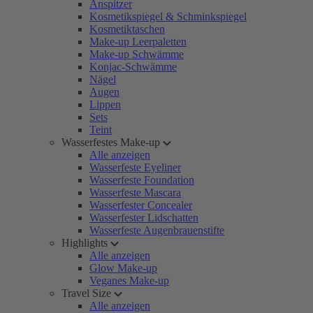
Anspitzer
Kosmetikspiegel & Schminkspiegel
Kosmetiktaschen
Make-up Leerpaletten
Make-up Schwämme
Konjac-Schwämme
Nägel
Augen
Lippen
Sets
Teint
Wasserfestes Make-up
Alle anzeigen
Wasserfeste Eyeliner
Wasserfeste Foundation
Wasserfeste Mascara
Wasserfester Concealer
Wasserfester Lidschatten
Wasserfeste Augenbrauenstifte
Highlights
Alle anzeigen
Glow Make-up
Veganes Make-up
Travel Size
Alle anzeigen