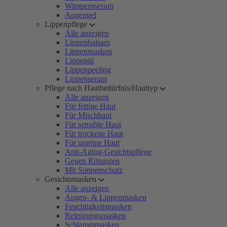
Wimpernserum
Augengel
Lippenpflege
Alle anzeigen
Lippenbalsam
Lippenmasken
Lippenöl
Lippenpeeling
Lippenserum
Pflege nach Hautbedürfnis/Hauttyp
Alle anzeigen
Für fettige Haut
Für Mischhaut
Für sensible Haut
Für trockene Haut
Für unreine Haut
Anti-Aging-Gesichtspflege
Gegen Rötungen
Mit Sonnenschutz
Gesichtsmasken
Alle anzeigen
Augen- & Lippenmasken
Feuchtigkeitsmasken
Reinigungsmasken
Schlammmasken