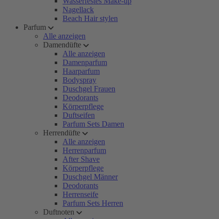
Wasserfestes Make-up
Nagellack
Beach Hair stylen
Parfum
Alle anzeigen
Damendüfte
Alle anzeigen
Damenparfum
Haarparfum
Bodyspray
Duschgel Frauen
Deodorants
Körperpflege
Duftseifen
Parfum Sets Damen
Herrendüfte
Alle anzeigen
Herrenparfum
After Shave
Körperpflege
Duschgel Männer
Deodorants
Herrenseife
Parfum Sets Herren
Duftnoten