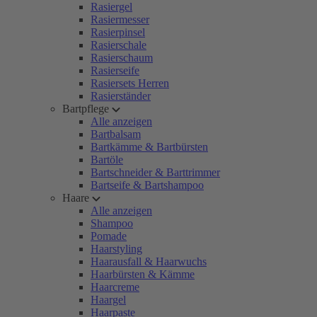
Rasiergel
Rasiermesser
Rasierpinsel
Rasierschale
Rasierschaum
Rasierseife
Rasiersets Herren
Rasierständer
Bartpflege
Alle anzeigen
Bartbalsam
Bartkämme & Bartbürsten
Bartöle
Bartschneider & Barttrimmer
Bartseife & Bartshampoo
Haare
Alle anzeigen
Shampoo
Pomade
Haarstyling
Haarausfall & Haarwuchs
Haarbürsten & Kämme
Haarcreme
Haargel
Haarpaste