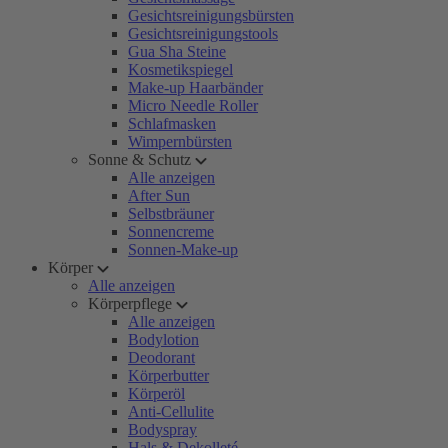
Gesichtsreinigungsbürsten
Gesichtsreinigungstools
Gua Sha Steine
Kosmetikspiegel
Make-up Haarbänder
Micro Needle Roller
Schlafmasken
Wimpernbürsten
Sonne & Schutz
Alle anzeigen
After Sun
Selbstbräuner
Sonnencreme
Sonnen-Make-up
Körper
Alle anzeigen
Körperpflege
Alle anzeigen
Bodylotion
Deodorant
Körperbutter
Körperöl
Anti-Cellulite
Bodyspray
Hals & Dekolleté