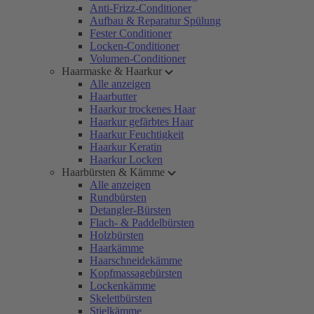
Anti-Frizz-Conditioner
Aufbau & Reparatur Spülung
Fester Conditioner
Locken-Conditioner
Volumen-Conditioner
Haarmaske & Haarkur
Alle anzeigen
Haarbutter
Haarkur trockenes Haar
Haarkur gefärbtes Haar
Haarkur Feuchtigkeit
Haarkur Keratin
Haarkur Locken
Haarbürsten & Kämme
Alle anzeigen
Rundbürsten
Detangler-Bürsten
Flach- & Paddelbürsten
Holzbürsten
Haarkämme
Haarschneidekämme
Kopfmassagebürsten
Lockenkämme
Skelettbürsten
Stielkämme