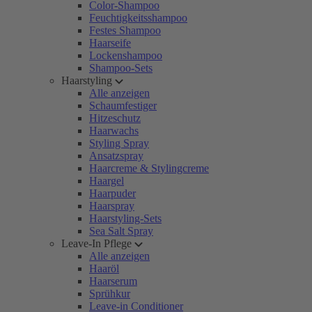
Color-Shampoo
Feuchtigkeitsshampoo
Festes Shampoo
Haarseife
Lockenshampoo
Shampoo-Sets
Haarstyling
Alle anzeigen
Schaumfestiger
Hitzeschutz
Haarwachs
Styling Spray
Ansatzspray
Haarcreme & Stylingcreme
Haargel
Haarpuder
Haarspray
Haarstyling-Sets
Sea Salt Spray
Leave-In Pflege
Alle anzeigen
Haaröl
Haarserum
Sprühkur
Leave-in Conditioner