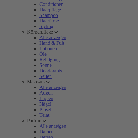
Conditioner
Haarpflege
Shampoo
Haarfarbe
Styling
Körperpflege
Alle anzeigen
Hand & Fuß
Lotionen
Öle
Reinigung
Sonne
Deodorants
Seifen
Make-up
Alle anzeigen
Augen
Lippen
Nägel
Pinsel
Teint
Parfum
Alle anzeigen
Damen
Herren