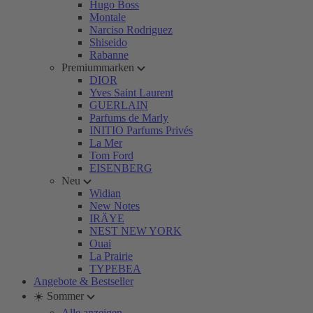
Hugo Boss
Montale
Narciso Rodriguez
Shiseido
Rabanne
Premiummarken
DIOR
Yves Saint Laurent
GUERLAIN
Parfums de Marly
INITIO Parfums Privés
La Mer
Tom Ford
EISENBERG
Neu
Widian
New Notes
IRÄYE
NEST NEW YORK
Ouai
La Prairie
TYPEBEA
Angebote & Bestseller
☀️ Sommer
Alle anzeigen