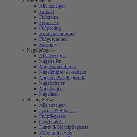
Fußpflege
Alle anzeigen
Fußbad
Fußcreme
Fußmaske
Fußpeeling
Hornhautentferner
Fußgesundheit
Fußspray
Nagelpflege
Alle anzeigen
Nagelfeilen
Nagelhautentferner
Nagelknipser & -zangen
Nagelöle & -pflegestifte
Nagelscheren
Nagelhärter
Nagellack
Beauty Set
Alle anzeigen
Dusch- & Badesets
Fußpflegesets
Geschenksets
Hand- & Nagelpflegesets
Körperpflegesets