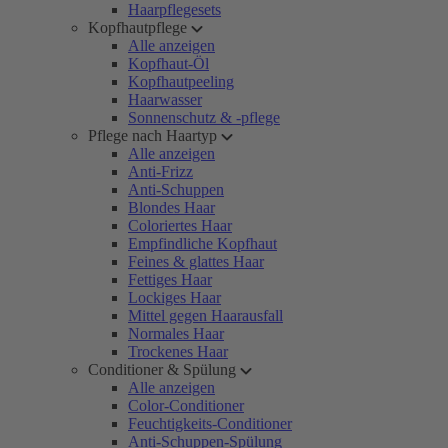
Haarpflegesets
Kopfhautpflege
Alle anzeigen
Kopfhaut-Öl
Kopfhautpeeling
Haarwasser
Sonnenschutz & -pflege
Pflege nach Haartyp
Alle anzeigen
Anti-Frizz
Anti-Schuppen
Blondes Haar
Coloriertes Haar
Empfindliche Kopfhaut
Feines & glattes Haar
Fettiges Haar
Lockiges Haar
Mittel gegen Haarausfall
Normales Haar
Trockenes Haar
Conditioner & Spülung
Alle anzeigen
Color-Conditioner
Feuchtigkeits-Conditioner
Anti-Schuppen-Spülung