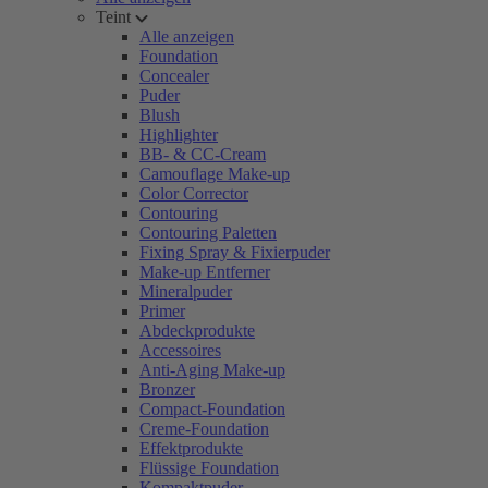
Teint
Alle anzeigen
Foundation
Concealer
Puder
Blush
Highlighter
BB- & CC-Cream
Camouflage Make-up
Color Corrector
Contouring
Contouring Paletten
Fixing Spray & Fixierpuder
Make-up Entferner
Mineralpuder
Primer
Abdeckprodukte
Accessoires
Anti-Aging Make-up
Bronzer
Compact-Foundation
Creme-Foundation
Effektprodukte
Flüssige Foundation
Kompaktpuder