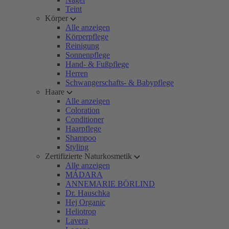
Teint
Körper
Alle anzeigen
Körperpflege
Reinigung
Sonnenpflege
Hand- & Fußpflege
Herren
Schwangerschafts- & Babypflege
Haare
Alle anzeigen
Coloration
Conditioner
Haarpflege
Shampoo
Styling
Zertifizierte Naturkosmetik
Alle anzeigen
MÁDARA
ANNEMARIE BÖRLIND
Dr. Hauschka
Hej Organic
Heliotrop
Lavera