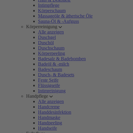
Intimpflege
Körperschaum
Massageöle & ätherische Öle
Sauna-Öl & -Aufguss
Körperreinigung
Alle anzeigen
Duschgel
Duschöl
Duschschaum
Körperpeeling
Badesalz & Badebomben
Badeöl & -milch
Badeschaum
Dusch- & Badesets
Feste Seife
Flüssigseife
Intimreinigung
Handpflege
Alle anzeigen
Handcreme
Handdesinfektion
Handmaske
Handpeeling
Handseife