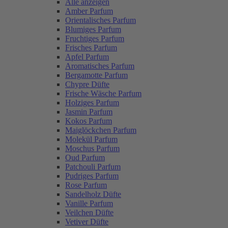
Alle anzeigen
Amber Parfum
Orientalisches Parfum
Blumiges Parfum
Fruchtiges Parfum
Frisches Parfum
Apfel Parfum
Aromatisches Parfum
Bergamotte Parfum
Chypre Düfte
Frische Wäsche Parfum
Holziges Parfum
Jasmin Parfum
Kokos Parfum
Maiglöckchen Parfum
Molekül Parfum
Moschus Parfum
Oud Parfum
Patchouli Parfum
Pudriges Parfum
Rose Parfum
Sandelholz Düfte
Vanille Parfum
Veilchen Düfte
Vetiver Düfte