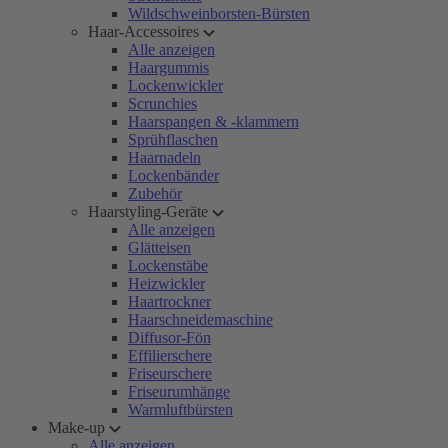
Wildschweinborsten-Bürsten
Haar-Accessoires
Alle anzeigen
Haargummis
Lockenwickler
Scrunchies
Haarspangen & -klammern
Sprühflaschen
Haarnadeln
Lockenbänder
Zubehör
Haarstyling-Geräte
Alle anzeigen
Glätteisen
Lockenstäbe
Heizwickler
Haartrockner
Haarschneidemaschine
Diffusor-Fön
Effilierschere
Friseurschere
Friseurumhänge
Warmluftbürsten
Make-up
Alle anzeigen