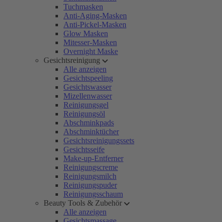
Tuchmasken
Anti-Aging-Masken
Anti-Pickel-Masken
Glow Masken
Mitesser-Masken
Overnight Maske
Gesichtsreinigung
Alle anzeigen
Gesichtspeeling
Gesichtswasser
Mizellenwasser
Reinigungsgel
Reinigungsöl
Abschminkpads
Abschminktücher
Gesichtsreinigungssets
Gesichtsseife
Make-up-Entferner
Reinigungscreme
Reinigungsmilch
Reinigungspuder
Reinigungsschaum
Beauty Tools & Zubehör
Alle anzeigen
Gesichtsmassage