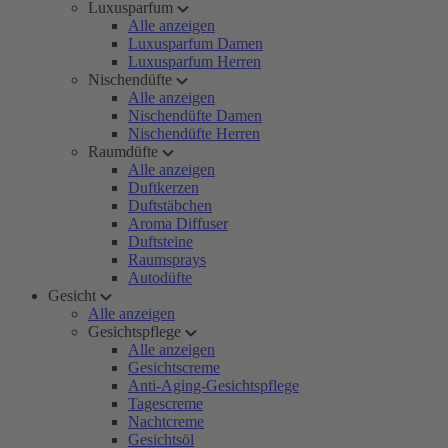
Luxusparfum
Alle anzeigen
Luxusparfum Damen
Luxusparfum Herren
Nischendüfte
Alle anzeigen
Nischendüfte Damen
Nischendüfte Herren
Raumdüfte
Alle anzeigen
Duftkerzen
Duftstäbchen
Aroma Diffuser
Duftsteine
Raumsprays
Autodüfte
Gesicht
Alle anzeigen
Gesichtspflege
Alle anzeigen
Gesichtscreme
Anti-Aging-Gesichtspflege
Tagescreme
Nachtcreme
Gesichtsöl