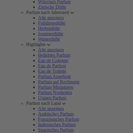
Würziges Parfum
Zitrische Düfte
Parfum nach Jahreszeit
Alle anzeigen
Frühlingsdüfte
Herbstdüfte
Sommerdüfte
Winterdüfte
Highlights
Alle anzeigen
Beliebtes Parfum
Eau de Cologne
Eau de Parfum
Eau de Toilette
Parfum Angebote
Parfum auf Rechnung
Parfum Miniaturen
Parfum Neuheiten
Unisex Parfum
Parfum nach Land
Alle anzeigen
Arabisches Parfum
Französisches Parfum
Italienisches Parfum
Spanisches Parfum