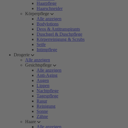
Haarpflege
Haarschneider
Körperpflege
Alle anzeigen
Bodylotions
Deos & Antitranspirants
Duschgel & Duschpflege
Körperreinigung & Scrubs
Seife
Intimpflege
Drogerie
Alle anzeigen
Gesichtspflege
Alle anzeigen
Anti-Aging
Augen
Lippen
Nachtpflege
Tagespflege
Rasur
Reinigung
Sonne
Zähne
Haare
Alle anzeigen