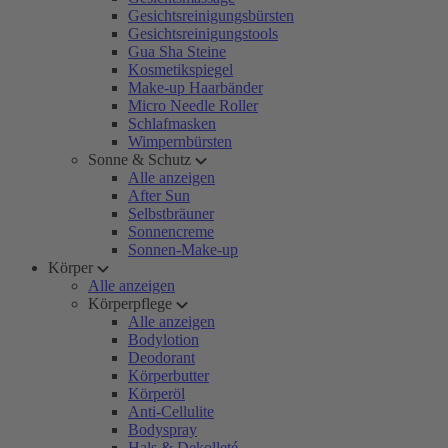
Gesichtsreinigungsbürsten
Gesichtsreinigungstools
Gua Sha Steine
Kosmetikspiegel
Make-up Haarbänder
Micro Needle Roller
Schlafmasken
Wimpernbürsten
Sonne & Schutz
Alle anzeigen
After Sun
Selbstbräuner
Sonnencreme
Sonnen-Make-up
Körper
Alle anzeigen
Körperpflege
Alle anzeigen
Bodylotion
Deodorant
Körperbutter
Körperöl
Anti-Cellulite
Bodyspray
Hals & Dekolleté