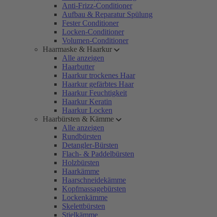
Anti-Frizz-Conditioner
Aufbau & Reparatur Spülung
Fester Conditioner
Locken-Conditioner
Volumen-Conditioner
Haarmaske & Haarkur
Alle anzeigen
Haarbutter
Haarkur trockenes Haar
Haarkur gefärbtes Haar
Haarkur Feuchtigkeit
Haarkur Keratin
Haarkur Locken
Haarbürsten & Kämme
Alle anzeigen
Rundbürsten
Detangler-Bürsten
Flach- & Paddelbürsten
Holzbürsten
Haarkämme
Haarschneidekämme
Kopfmassagebürsten
Lockenkämme
Skelettbürsten
Stielkämme