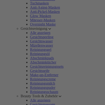
Tuchmasken
Anti-Aging-Masken
Anti-Pickel-Masken
Glow Masken
Mitesser-Masken
Overnight Maske
Gesichtsreinigung
Alle anzeigen
Gesichtspeeling
Gesichtswasser
Mizellenwasser
Reinigungsgel
Reinigungsöl
Abschminkpads
Abschminktücher
Gesichtsreinigungssets
Gesichtsseife
Make-up-Entferner
Reinigungscreme
Reinigungsmilch
Reinigungspuder
Reinigungsschaum
Beauty Tools & Zubehör
Alle anzeigen
Gesichtsmassage