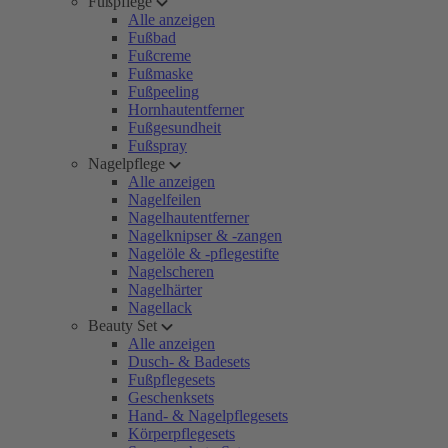
Fußpflege
Alle anzeigen
Fußbad
Fußcreme
Fußmaske
Fußpeeling
Hornhautentferner
Fußgesundheit
Fußspray
Nagelpflege
Alle anzeigen
Nagelfeilen
Nagelhautentferner
Nagelknipser & -zangen
Nagelöle & -pflegestifte
Nagelscheren
Nagelhärter
Nagellack
Beauty Set
Alle anzeigen
Dusch- & Badesets
Fußpflegesets
Geschenksets
Hand- & Nagelpflegesets
Körperpflegesets