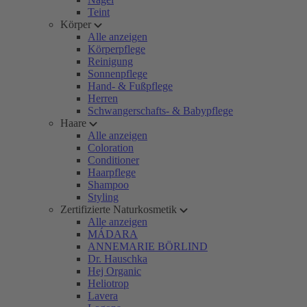
Teint
Körper
Alle anzeigen
Körperpflege
Reinigung
Sonnenpflege
Hand- & Fußpflege
Herren
Schwangerschafts- & Babypflege
Haare
Alle anzeigen
Coloration
Conditioner
Haarpflege
Shampoo
Styling
Zertifizierte Naturkosmetik
Alle anzeigen
MÁDARA
ANNEMARIE BÖRLIND
Dr. Hauschka
Hej Organic
Heliotrop
Lavera