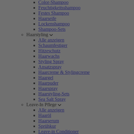
Color-Shampoo
Feuchtigkeitsshampoo
Festes Shampoo
Haarseife
Lockenshampoo
Shampoo-Sets
Haarstyling
Alle anzeigen
Schaumfestiger
Hitzeschutz
Haarwachs
Styling Spray
Ansatzspray
Haarcreme & Stylingcreme
Haargel
Haarpuder
Haarspray
Haarstyling-Sets
Sea Salt Spray
Leave-In Pflege
Alle anzeigen
Haaröl
Haarserum
Sprühkur
Leave-in Conditioner