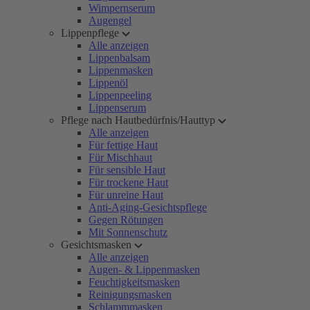
Wimpernserum
Augengel
Lippenpflege
Alle anzeigen
Lippenbalsam
Lippenmasken
Lippenöl
Lippenpeeling
Lippenserum
Pflege nach Hautbedürfnis/Hauttyp
Alle anzeigen
Für fettige Haut
Für Mischhaut
Für sensible Haut
Für trockene Haut
Für unreine Haut
Anti-Aging-Gesichtspflege
Gegen Rötungen
Mit Sonnenschutz
Gesichtsmasken
Alle anzeigen
Augen- & Lippenmasken
Feuchtigkeitsmasken
Reinigungsmasken
Schlammmasken