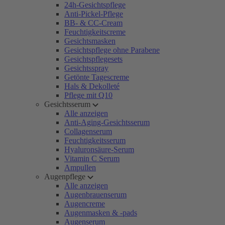
24h-Gesichtspflege
Anti-Pickel-Pflege
BB- & CC-Cream
Feuchtigkeitscreme
Gesichtsmasken
Gesichtspflege ohne Parabene
Gesichtspflegesets
Gesichtsspray
Getönte Tagescreme
Hals & Dekolleté
Pflege mit Q10
Gesichtsserum
Alle anzeigen
Anti-Aging-Gesichtsserum
Collagenserum
Feuchtigkeitsserum
Hyaluronsäure-Serum
Vitamin C Serum
Ampullen
Augenpflege
Alle anzeigen
Augenbrauenserum
Augencreme
Augenmasken & -pads
Augenserum