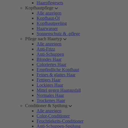
Haarpflegesets
Kopfhautpflege
Alle anzeigen
Kopfhaut-Öl
Kopfhautpeeling
Haarwasser
Sonnenschutz & -pflege
Pflege nach Haartyp
Alle anzeigen
Anti-Frizz
Anti-Schuppen
Blondes Haar
Coloriertes Haar
Empfindliche Kopfhaut
Feines & glattes Haar
Fettiges Haar
Lockiges Haar
Mittel gegen Haarausfall
Normales Haar
Trockenes Haar
Conditioner & Spülung
Alle anzeigen
Color-Conditioner
Feuchtigkeits-Conditioner
Anti-Schuppen-Spülung