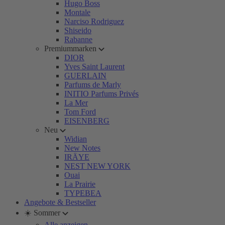
Hugo Boss
Montale
Narciso Rodriguez
Shiseido
Rabanne
Premiummarken
DIOR
Yves Saint Laurent
GUERLAIN
Parfums de Marly
INITIO Parfums Privés
La Mer
Tom Ford
EISENBERG
Neu
Widian
New Notes
IRÄYE
NEST NEW YORK
Ouai
La Prairie
TYPEBEA
Angebote & Bestseller
☀️ Sommer
Alle anzeigen