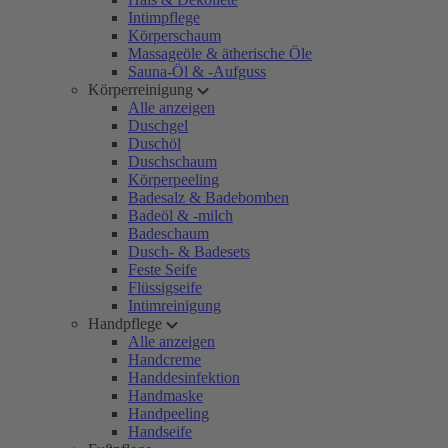
Intimpflege
Körperschaum
Massageöle & ätherische Öle
Sauna-Öl & -Aufguss
Körperreinigung
Alle anzeigen
Duschgel
Duschöl
Duschschaum
Körperpeeling
Badesalz & Badebomben
Badeöl & -milch
Badeschaum
Dusch- & Badesets
Feste Seife
Flüssigseife
Intimreinigung
Handpflege
Alle anzeigen
Handcreme
Handdesinfektion
Handmaske
Handpeeling
Handseife