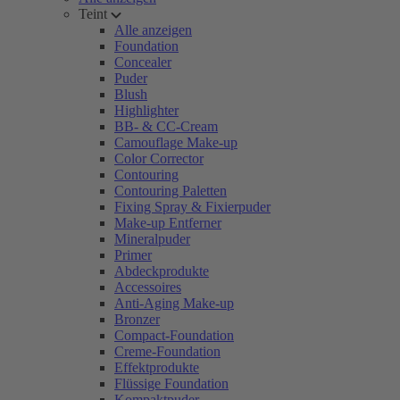
Teint
Alle anzeigen
Foundation
Concealer
Puder
Blush
Highlighter
BB- & CC-Cream
Camouflage Make-up
Color Corrector
Contouring
Contouring Paletten
Fixing Spray & Fixierpuder
Make-up Entferner
Mineralpuder
Primer
Abdeckprodukte
Accessoires
Anti-Aging Make-up
Bronzer
Compact-Foundation
Creme-Foundation
Effektprodukte
Flüssige Foundation
Kompaktpuder