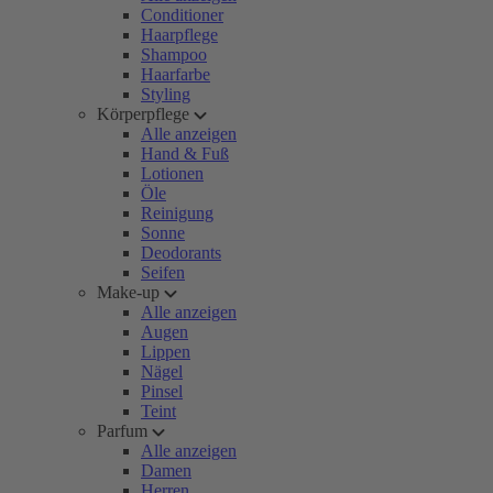
Conditioner
Haarpflege
Shampoo
Haarfarbe
Styling
Körperpflege
Alle anzeigen
Hand & Fuß
Lotionen
Öle
Reinigung
Sonne
Deodorants
Seifen
Make-up
Alle anzeigen
Augen
Lippen
Nägel
Pinsel
Teint
Parfum
Alle anzeigen
Damen
Herren