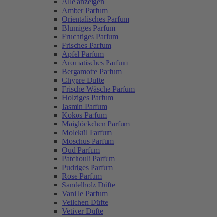
Alle anzeigen
Amber Parfum
Orientalisches Parfum
Blumiges Parfum
Fruchtiges Parfum
Frisches Parfum
Apfel Parfum
Aromatisches Parfum
Bergamotte Parfum
Chypre Düfte
Frische Wäsche Parfum
Holziges Parfum
Jasmin Parfum
Kokos Parfum
Maiglöckchen Parfum
Molekül Parfum
Moschus Parfum
Oud Parfum
Patchouli Parfum
Pudriges Parfum
Rose Parfum
Sandelholz Düfte
Vanille Parfum
Veilchen Düfte
Vetiver Düfte