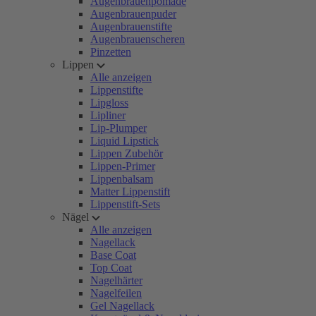
Augenbrauenpomade
Augenbrauenpuder
Augenbrauenstifte
Augenbrauenscheren
Pinzetten
Lippen
Alle anzeigen
Lippenstifte
Lipgloss
Lipliner
Lip-Plumper
Liquid Lipstick
Lippen Zubehör
Lippen-Primer
Lippenbalsam
Matter Lippenstift
Lippenstift-Sets
Nägel
Alle anzeigen
Nagellack
Base Coat
Top Coat
Nagelhärter
Nagelfeilen
Gel Nagellack