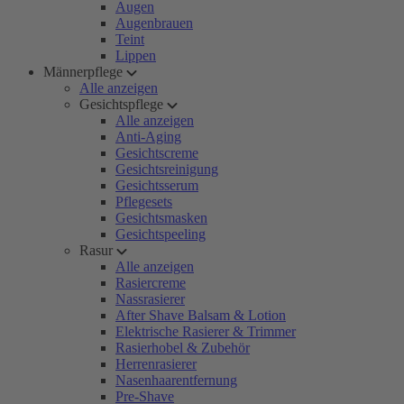
Augen
Augenbrauen
Teint
Lippen
Männerpflege
Alle anzeigen
Gesichtspflege
Alle anzeigen
Anti-Aging
Gesichtscreme
Gesichtsreinigung
Gesichtsserum
Pflegesets
Gesichtsmasken
Gesichtspeeling
Rasur
Alle anzeigen
Rasiercreme
Nassrasierer
After Shave Balsam & Lotion
Elektrische Rasierer & Trimmer
Rasierhobel & Zubehör
Herrenrasierer
Nasenhaarentfernung
Pre-Shave