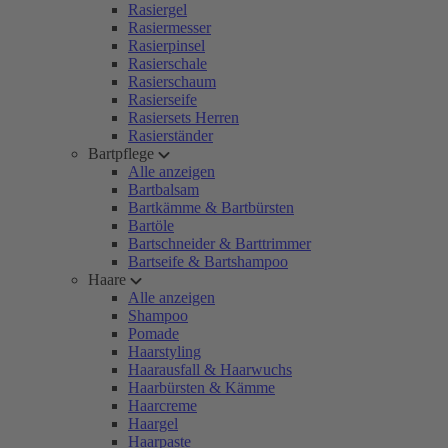
Rasiergel
Rasiermesser
Rasierpinsel
Rasierschale
Rasierschaum
Rasierseife
Rasiersets Herren
Rasierständer
Bartpflege
Alle anzeigen
Bartbalsam
Bartkämme & Bartbürsten
Bartöle
Bartschneider & Barttrimmer
Bartseife & Bartshampoo
Haare
Alle anzeigen
Shampoo
Pomade
Haarstyling
Haarausfall & Haarwuchs
Haarbürsten & Kämme
Haarcreme
Haargel
Haarpaste