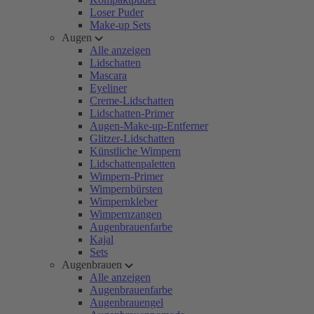
Loser Puder
Make-up Sets
Augen
Alle anzeigen
Lidschatten
Mascara
Eyeliner
Creme-Lidschatten
Lidschatten-Primer
Augen-Make-up-Entferner
Glitzer-Lidschatten
Künstliche Wimpern
Lidschattenpaletten
Wimpern-Primer
Wimpernbürsten
Wimpernkleber
Wimpernzangen
Augenbrauenfarbe
Kajal
Sets
Augenbrauen
Alle anzeigen
Augenbrauenfarbe
Augenbrauengel