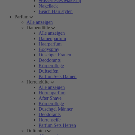
Wasserfestes Make-up
Nagellack
Beach Hair stylen
Parfum
Alle anzeigen
Damendüfte
Alle anzeigen
Damenparfum
Haarparfum
Bodyspray
Duschgel Frauen
Deodorants
Körperpflege
Duftseifen
Parfum Sets Damen
Herrendüfte
Alle anzeigen
Herrenparfum
After Shave
Körperpflege
Duschgel Männer
Deodorants
Herrenseife
Parfum Sets Herren
Duftnoten