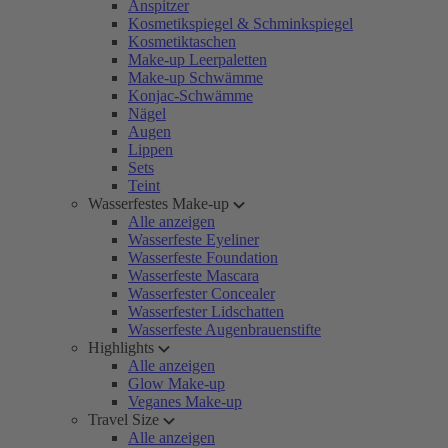
Anspitzer
Kosmetikspiegel & Schminkspiegel
Kosmetiktaschen
Make-up Leerpaletten
Make-up Schwämme
Konjac-Schwämme
Nägel
Augen
Lippen
Sets
Teint
Wasserfestes Make-up
Alle anzeigen
Wasserfeste Eyeliner
Wasserfeste Foundation
Wasserfeste Mascara
Wasserfester Concealer
Wasserfester Lidschatten
Wasserfeste Augenbrauenstifte
Highlights
Alle anzeigen
Glow Make-up
Veganes Make-up
Travel Size
Alle anzeigen