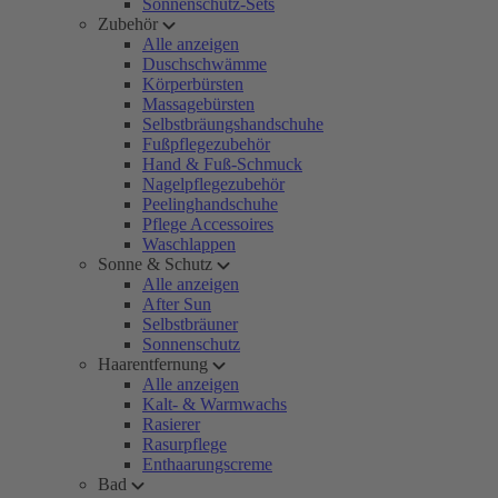
Sonnenschutz-Sets
Zubehör
Alle anzeigen
Duschschwämme
Körperbürsten
Massagebürsten
Selbstbräungshandschuhe
Fußpflegezubehör
Hand & Fuß-Schmuck
Nagelpflegezubehör
Peelinghandschuhe
Pflege Accessoires
Waschlappen
Sonne & Schutz
Alle anzeigen
After Sun
Selbstbräuner
Sonnenschutz
Haarentfernung
Alle anzeigen
Kalt- & Warmwachs
Rasierer
Rasurpflege
Enthaarungscreme
Bad