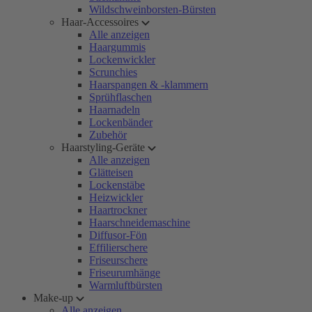
Wildschweinborsten-Bürsten
Haar-Accessoires
Alle anzeigen
Haargummis
Lockenwickler
Scrunchies
Haarspangen & -klammern
Sprühflaschen
Haarnadeln
Lockenbänder
Zubehör
Haarstyling-Geräte
Alle anzeigen
Glätteisen
Lockenstäbe
Heizwickler
Haartrockner
Haarschneidemaschine
Diffusor-Fön
Effilierschere
Friseurschere
Friseurumhänge
Warmluftbürsten
Make-up
Alle anzeigen