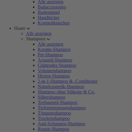
Alle anzeigen
Badaccessoires
Bademäntel
Handtücher
Kosmetiktaschen
Haare
Alle anzeigen
Shampoos
Alle anzeigen
Keratin-Shampoo
Pre-Shampoo
Arganöl-Shampoo
Glättendes Shampoo
Volumenshampoo
Herren-Shampoo
2-in-1-Shampoo & -Conditioner
Naturkosmetik-Shampoo
Shampoo ohne Silikone & Co.
Silbershampoo
Teebaumöl-Shampoo
Tiefenreinigungsshampoo
Tönungsshampoo
Trockenshampoo
Anti-Schuppen-Shampoo
Repair-Shampoo