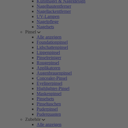
Kunstnägel & Nageldesign
Nagelhautentferner
Nagellackentferner
UV-Lampen
Nagelpflege
Nagelsets
Pinsel
Alle anzeigen
Foundationpinsel
Lidschattenpinsel
Lippenpinsel
Pinselreiniger
Rougepinsel
Applikatoren
Augenbrauenpinsel
Concealer-Pinsel
Eyelinerpinsel
Highlighter-Pinsel
Maskenpinsel
Pinselsets
Pinseltaschen
Puderpinsel
Puderquasten
Zubehör
Alle anzeigen