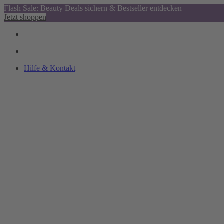
Flash Sale: Beauty Deals sichern & Bestseller entdecken
Jetzt shoppen
Hilfe & Kontakt