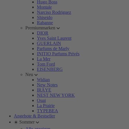
Hugo Boss
Montale
Narciso Rodriguez
Shiseido
Rabanne
Premiummarken
DIOR
Yves Saint Laurent
GUERLAIN
Parfums de Marly
INITIO Parfums Privés
La Mer
Tom Ford
EISENBERG
Neu
Widian
New Notes
IRÄYE
NEST NEW YORK
Ouai
La Prairie
TYPEBEA
Angebote & Bestseller
☀️ Sommer
Alle anzeigen