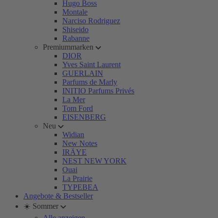
Hugo Boss
Montale
Narciso Rodriguez
Shiseido
Rabanne
Premiummarken
DIOR
Yves Saint Laurent
GUERLAIN
Parfums de Marly
INITIO Parfums Privés
La Mer
Tom Ford
EISENBERG
Neu
Widian
New Notes
IRÄYE
NEST NEW YORK
Ouai
La Prairie
TYPEBEA
Angebote & Bestseller
☀️ Sommer
Alle anzeigen