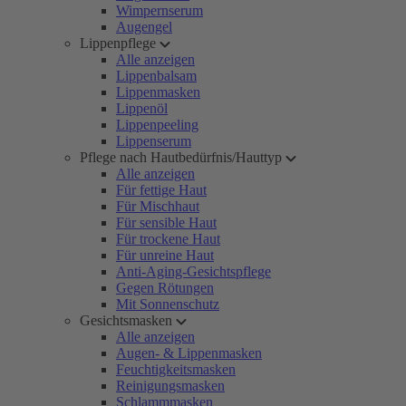
Wimpernserum
Augengel
Lippenpflege
Alle anzeigen
Lippenbalsam
Lippenmasken
Lippenöl
Lippenpeeling
Lippenserum
Pflege nach Hautbedürfnis/Hauttyp
Alle anzeigen
Für fettige Haut
Für Mischhaut
Für sensible Haut
Für trockene Haut
Für unreine Haut
Anti-Aging-Gesichtspflege
Gegen Rötungen
Mit Sonnenschutz
Gesichtsmasken
Alle anzeigen
Augen- & Lippenmasken
Feuchtigkeitsmasken
Reinigungsmasken
Schlammmasken