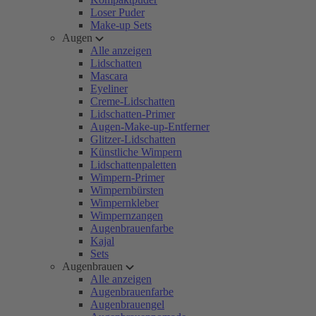
Loser Puder
Make-up Sets
Augen
Alle anzeigen
Lidschatten
Mascara
Eyeliner
Creme-Lidschatten
Lidschatten-Primer
Augen-Make-up-Entferner
Glitzer-Lidschatten
Künstliche Wimpern
Lidschattenpaletten
Wimpern-Primer
Wimpernbürsten
Wimpernkleber
Wimpernzangen
Augenbrauenfarbe
Kajal
Sets
Augenbrauen
Alle anzeigen
Augenbrauenfarbe
Augenbrauengel