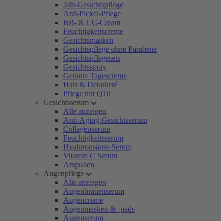
24h-Gesichtspflege
Anti-Pickel-Pflege
BB- & CC-Cream
Feuchtigkeitscreme
Gesichtsmasken
Gesichtspflege ohne Parabene
Gesichtspflegesets
Gesichtsspray
Getönte Tagescreme
Hals & Dekolleté
Pflege mit Q10
Gesichtsserum
Alle anzeigen
Anti-Aging-Gesichtsserum
Collagenserum
Feuchtigkeitsserum
Hyaluronsäure-Serum
Vitamin C Serum
Ampullen
Augenpflege
Alle anzeigen
Augenbrauenserum
Augencreme
Augenmasken & -pads
Augenserum