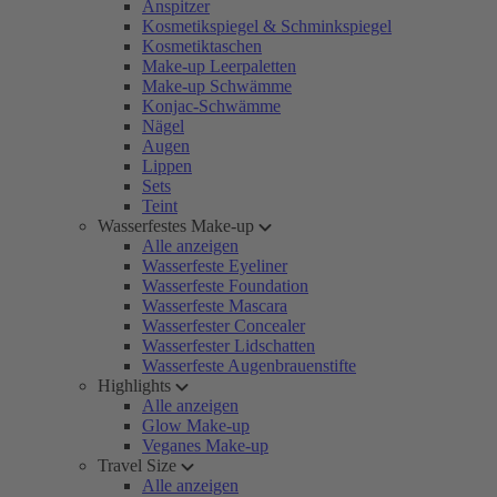
Anspitzer
Kosmetikspiegel & Schminkspiegel
Kosmetiktaschen
Make-up Leerpaletten
Make-up Schwämme
Konjac-Schwämme
Nägel
Augen
Lippen
Sets
Teint
Wasserfestes Make-up
Alle anzeigen
Wasserfeste Eyeliner
Wasserfeste Foundation
Wasserfeste Mascara
Wasserfester Concealer
Wasserfester Lidschatten
Wasserfeste Augenbrauenstifte
Highlights
Alle anzeigen
Glow Make-up
Veganes Make-up
Travel Size
Alle anzeigen