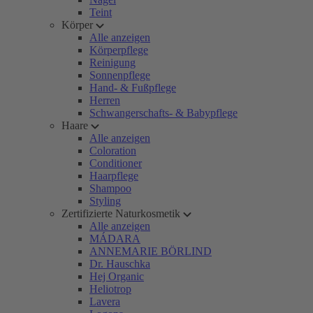
Teint
Körper
Alle anzeigen
Körperpflege
Reinigung
Sonnenpflege
Hand- & Fußpflege
Herren
Schwangerschafts- & Babypflege
Haare
Alle anzeigen
Coloration
Conditioner
Haarpflege
Shampoo
Styling
Zertifizierte Naturkosmetik
Alle anzeigen
MÁDARA
ANNEMARIE BÖRLIND
Dr. Hauschka
Hej Organic
Heliotrop
Lavera