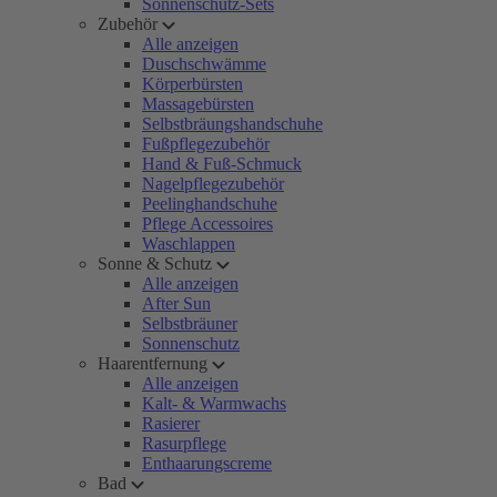
Sonnenschutz-Sets
Zubehör
Alle anzeigen
Duschschwämme
Körperbürsten
Massagebürsten
Selbstbräungshandschuhe
Fußpflegezubehör
Hand & Fuß-Schmuck
Nagelpflegezubehör
Peelinghandschuhe
Pflege Accessoires
Waschlappen
Sonne & Schutz
Alle anzeigen
After Sun
Selbstbräuner
Sonnenschutz
Haarentfernung
Alle anzeigen
Kalt- & Warmwachs
Rasierer
Rasurpflege
Enthaarungscreme
Bad