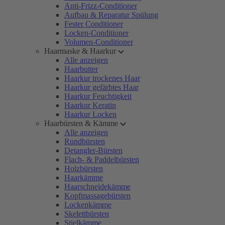
Anti-Frizz-Conditioner
Aufbau & Reparatur Spülung
Fester Conditioner
Locken-Conditioner
Volumen-Conditioner
Haarmaske & Haarkur
Alle anzeigen
Haarbutter
Haarkur trockenes Haar
Haarkur gefärbtes Haar
Haarkur Feuchtigkeit
Haarkur Keratin
Haarkur Locken
Haarbürsten & Kämme
Alle anzeigen
Rundbürsten
Detangler-Bürsten
Flach- & Paddelbürsten
Holzbürsten
Haarkämme
Haarschneidekämme
Kopfmassagebürsten
Lockenkämme
Skelettbürsten
Stielkämme