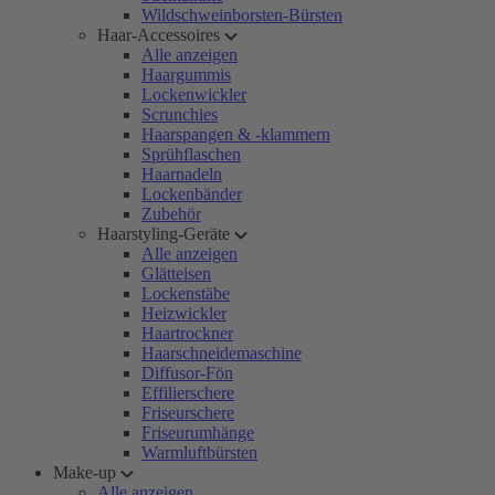
Wildschweinborsten-Bürsten
Haar-Accessoires
Alle anzeigen
Haargummis
Lockenwickler
Scrunchies
Haarspangen & -klammern
Sprühflaschen
Haarnadeln
Lockenbänder
Zubehör
Haarstyling-Geräte
Alle anzeigen
Glätteisen
Lockenstäbe
Heizwickler
Haartrockner
Haarschneidemaschine
Diffusor-Fön
Effilierschere
Friseurschere
Friseurumhänge
Warmluftbürsten
Make-up
Alle anzeigen