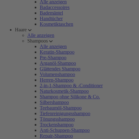
Alle anzeigen
Badaccessoires
Bademäntel
Handtücher
Kosmetiktaschen
Haare
Alle anzeigen
Shampoos
Alle anzeigen
Keratin-Shampoo
Pre-Shampoo
Arganöl-Shampoo
Glättendes Shampoo
Volumenshampoo
Herren-Shampoo
2-in-1-Shampoo & -Conditioner
Naturkosmetik-Shampoo
Shampoo ohne Silikone & Co.
Silbershampoo
Teebaumöl-Shampoo
Tiefenreinigungsshampoo
Tönungsshampoo
Trockenshampoo
Anti-Schuppen-Shampoo
Repair-Shampoo