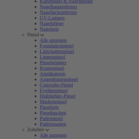
Kunstnägel & Nageldesign
Nagelhautentferner
Nagellackentferner
UV-Lampen
Nagelpflege
Nagelsets
Pinsel
Alle anzeigen
Foundationpinsel
Lidschattenpinsel
Lippenpinsel
Pinselreiniger
Rougepinsel
Applikatoren
Augenbrauenpinsel
Concealer-Pinsel
Eyelinerpinsel
Highlighter-Pinsel
Maskenpinsel
Pinselsets
Pinseltaschen
Puderpinsel
Puderquasten
Zubehör
Alle anzeigen