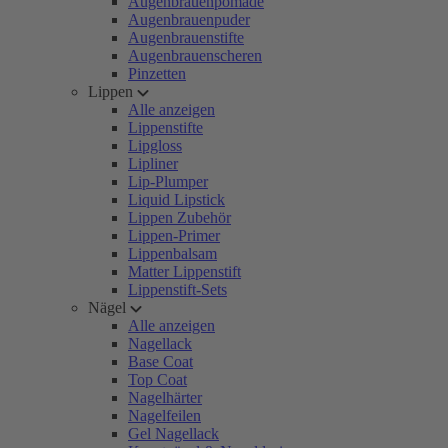
Augenbrauenpomade
Augenbrauenpuder
Augenbrauenstifte
Augenbrauenscheren
Pinzetten
Lippen
Alle anzeigen
Lippenstifte
Lipgloss
Lipliner
Lip-Plumper
Liquid Lipstick
Lippen Zubehör
Lippen-Primer
Lippenbalsam
Matter Lippenstift
Lippenstift-Sets
Nägel
Alle anzeigen
Nagellack
Base Coat
Top Coat
Nagelhärter
Nagelfeilen
Gel Nagellack