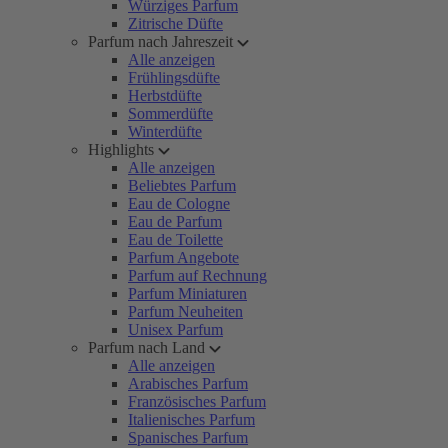
Würziges Parfum
Zitrische Düfte
Parfum nach Jahreszeit
Alle anzeigen
Frühlingsdüfte
Herbstdüfte
Sommerdüfte
Winterdüfte
Highlights
Alle anzeigen
Beliebtes Parfum
Eau de Cologne
Eau de Parfum
Eau de Toilette
Parfum Angebote
Parfum auf Rechnung
Parfum Miniaturen
Parfum Neuheiten
Unisex Parfum
Parfum nach Land
Alle anzeigen
Arabisches Parfum
Französisches Parfum
Italienisches Parfum
Spanisches Parfum