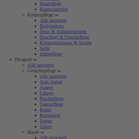
Haarpflege
Haarschneider
Körperpflege
Alle anzeigen
Bodylotions
Deos & Antitranspirants
Duschgel & Duschpflege
Körperreinigung & Scrubs
Seife
Intimpflege
Drogerie
Alle anzeigen
Gesichtspflege
Alle anzeigen
Anti-Aging
Augen
Lippen
Nachtpflege
Tagespflege
Rasur
Reinigung
Sonne
Zähne
Haare
Alle anzeigen