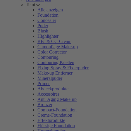
Teint
Alle anzeigen
Foundation
Concealer
Puder
Blush
Highlighter
BB- & CC-Cream
Camouflage Make-up
Color Corrector
Contouring
Contouring Paletten
Fixing Spray & Fixierpuder
Make-up Entferner
Mineralpuder
Primer
Abdeckprodukte
Accessoires
Anti-Aging Make-up
Bronzer
Compact-Foundation
Creme-Foundation
Effektprodukte
Flüssige Foundation
Kompaktpuder