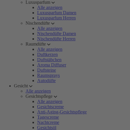
Luxusparfum
Alle anzeigen
Luxusparfum Damen
Luxusparfum Herren
Nischendüfte
Alle anzeigen
Nischendüfte Damen
Nischendüfte Herren
Raumdüfte
Alle anzeigen
Duftkerzen
Duftstäbchen
Aroma Diffuser
Duftsteine
Raumsprays
Autodüfte
Gesicht
Alle anzeigen
Gesichtspflege
Alle anzeigen
Gesichtscreme
Anti-Aging-Gesichtspflege
Tagescreme
Nachtcreme
Gesichtsöl