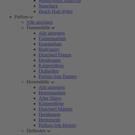
Wasserfestes Make-up
Nagellack
Beach Hair stylen
Parfum
Alle anzeigen
Damendüfte
Alle anzeigen
Damenparfum
Haarparfum
Bodyspray
Duschgel Frauen
Deodorants
Körperpflege
Duftseifen
Parfum Sets Damen
Herrendüfte
Alle anzeigen
Herrenparfum
After Shave
Körperpflege
Duschgel Männer
Deodorants
Herrenseife
Parfum Sets Herren
Duftnoten