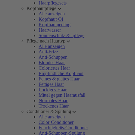
Haarpflegesets
Kopfhautpflege
Alle anzeigen
Kopfhaut-Öl
Kopfhautpeeling
Haarwasser
Sonnenschutz & -pflege
Pflege nach Haartyp
Alle anzeigen
Anti-Frizz
Anti-Schuppen
Blondes Haar
Coloriertes Haar
Empfindliche Kopfhaut
Feines & glattes Haar
Fettiges Haar
Lockiges Haar
Mittel gegen Haarausfall
Normales Haar
Trockenes Haar
Conditioner & Spülung
Alle anzeigen
Color-Conditioner
Feuchtigkeits-Conditioner
Anti-Schuppen-Spülung