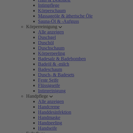
Intimpflege
Körperschaum
Massageöle & ätherische Öle
Sauna-Öl & -Aufguss
Körperreinigung
Alle anzeigen
Duschgel
Duschöl
Duschschaum
Körperpeeling
Badesalz & Badebomben
Badeöl & -milch
Badeschaum
Dusch- & Badesets
Feste Seife
Flüssigseife
Intimreinigung
Handpflege
Alle anzeigen
Handcreme
Handdesinfektion
Handmaske
Handpeeling
Handseife