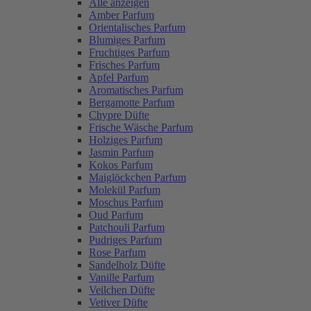
Alle anzeigen
Amber Parfum
Orientalisches Parfum
Blumiges Parfum
Fruchtiges Parfum
Frisches Parfum
Apfel Parfum
Aromatisches Parfum
Bergamotte Parfum
Chypre Düfte
Frische Wäsche Parfum
Holziges Parfum
Jasmin Parfum
Kokos Parfum
Maiglöckchen Parfum
Molekül Parfum
Moschus Parfum
Oud Parfum
Patchouli Parfum
Pudriges Parfum
Rose Parfum
Sandelholz Düfte
Vanille Parfum
Veilchen Düfte
Vetiver Düfte