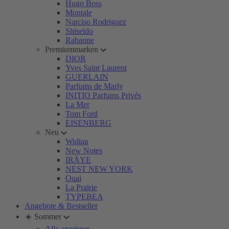
Hugo Boss
Montale
Narciso Rodriguez
Shiseido
Rabanne
Premiummarken
DIOR
Yves Saint Laurent
GUERLAIN
Parfums de Marly
INITIO Parfums Privés
La Mer
Tom Ford
EISENBERG
Neu
Widian
New Notes
IRÄYE
NEST NEW YORK
Ouai
La Prairie
TYPEBEA
Angebote & Bestseller
☀️ Sommer
Alle anzeigen