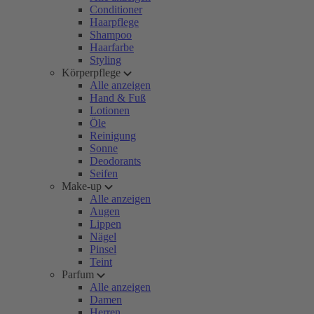
Conditioner
Haarpflege
Shampoo
Haarfarbe
Styling
Körperpflege
Alle anzeigen
Hand & Fuß
Lotionen
Öle
Reinigung
Sonne
Deodorants
Seifen
Make-up
Alle anzeigen
Augen
Lippen
Nägel
Pinsel
Teint
Parfum
Alle anzeigen
Damen
Herren