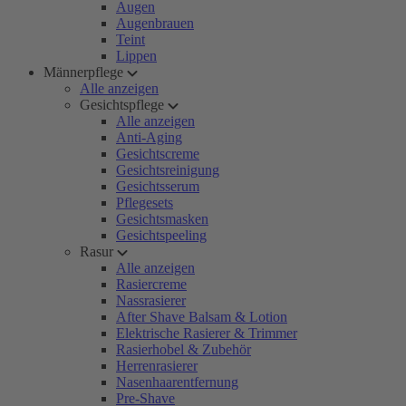
Augen
Augenbrauen
Teint
Lippen
Männerpflege
Alle anzeigen
Gesichtspflege
Alle anzeigen
Anti-Aging
Gesichtscreme
Gesichtsreinigung
Gesichtsserum
Pflegesets
Gesichtsmasken
Gesichtspeeling
Rasur
Alle anzeigen
Rasiercreme
Nassrasierer
After Shave Balsam & Lotion
Elektrische Rasierer & Trimmer
Rasierhobel & Zubehör
Herrenrasierer
Nasenhaarentfernung
Pre-Shave