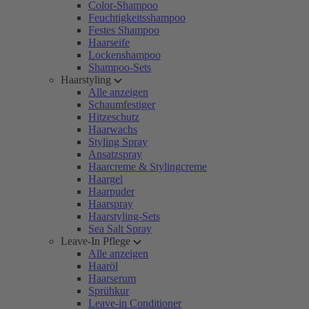
Color-Shampoo
Feuchtigkeitsshampoo
Festes Shampoo
Haarseife
Lockenshampoo
Shampoo-Sets
Haarstyling
Alle anzeigen
Schaumfestiger
Hitzeschutz
Haarwachs
Styling Spray
Ansatzspray
Haarcreme & Stylingcreme
Haargel
Haarpuder
Haarspray
Haarstyling-Sets
Sea Salt Spray
Leave-In Pflege
Alle anzeigen
Haaröl
Haarserum
Sprühkur
Leave-in Conditioner