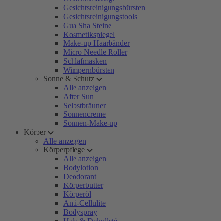
Gesichtsreinigungsbürsten
Gesichtsreinigungstools
Gua Sha Steine
Kosmetikspiegel
Make-up Haarbänder
Micro Needle Roller
Schlafmasken
Wimpernbürsten
Sonne & Schutz
Alle anzeigen
After Sun
Selbstbräuner
Sonnencreme
Sonnen-Make-up
Körper
Alle anzeigen
Körperpflege
Alle anzeigen
Bodylotion
Deodorant
Körperbutter
Körperöl
Anti-Cellulite
Bodyspray
Hals & Dekolleté