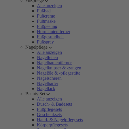
Fußpflege
Alle anzeigen
Fußbad
Fußcreme
Fußmaske
Fußpeeling
Hornhautentferner
Fußgesundheit
Fußspray
Nagelpflege
Alle anzeigen
Nagelfeilen
Nagelhautentferner
Nagelknipser & -zangen
Nagelöle & -pflegestifte
Nagelscheren
Nagelhärter
Nagellack
Beauty Set
Alle anzeigen
Dusch- & Badesets
Fußpflegesets
Geschenksets
Hand- & Nagelpflegesets
Körperpflegesets