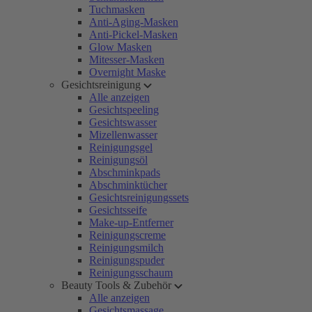
Tuchmasken
Anti-Aging-Masken
Anti-Pickel-Masken
Glow Masken
Mitesser-Masken
Overnight Maske
Gesichtsreinigung
Alle anzeigen
Gesichtspeeling
Gesichtswasser
Mizellenwasser
Reinigungsgel
Reinigungsöl
Abschminkpads
Abschminktücher
Gesichtsreinigungssets
Gesichtsseife
Make-up-Entferner
Reinigungscreme
Reinigungsmilch
Reinigungspuder
Reinigungsschaum
Beauty Tools & Zubehör
Alle anzeigen
Gesichtsmassage