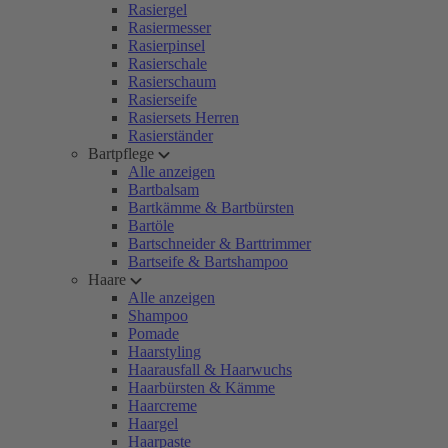
Rasiergel
Rasiermesser
Rasierpinsel
Rasierschale
Rasierschaum
Rasierseife
Rasiersets Herren
Rasierständer
Bartpflege
Alle anzeigen
Bartbalsam
Bartkämme & Bartbürsten
Bartöle
Bartschneider & Barttrimmer
Bartseife & Bartshampoo
Haare
Alle anzeigen
Shampoo
Pomade
Haarstyling
Haarausfall & Haarwuchs
Haarbürsten & Kämme
Haarcreme
Haargel
Haarpaste