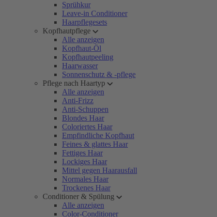
Sprühkur
Leave-in Conditioner
Haarpflegesets
Kopfhautpflege
Alle anzeigen
Kopfhaut-Öl
Kopfhautpeeling
Haarwasser
Sonnenschutz & -pflege
Pflege nach Haartyp
Alle anzeigen
Anti-Frizz
Anti-Schuppen
Blondes Haar
Coloriertes Haar
Empfindliche Kopfhaut
Feines & glattes Haar
Fettiges Haar
Lockiges Haar
Mittel gegen Haarausfall
Normales Haar
Trockenes Haar
Conditioner & Spülung
Alle anzeigen
Color-Conditioner