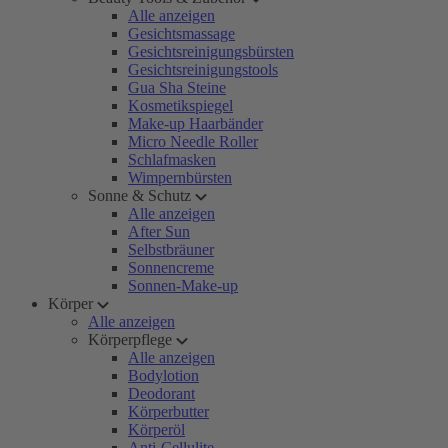
Alle anzeigen
Gesichtsmassage
Gesichtsreinigungsbürsten
Gesichtsreinigungstools
Gua Sha Steine
Kosmetikspiegel
Make-up Haarbänder
Micro Needle Roller
Schlafmasken
Wimpernbürsten
Sonne & Schutz
Alle anzeigen
After Sun
Selbstbräuner
Sonnencreme
Sonnen-Make-up
Körper
Alle anzeigen
Körperpflege
Alle anzeigen
Bodylotion
Deodorant
Körperbutter
Körperöl
Anti-Cellulite