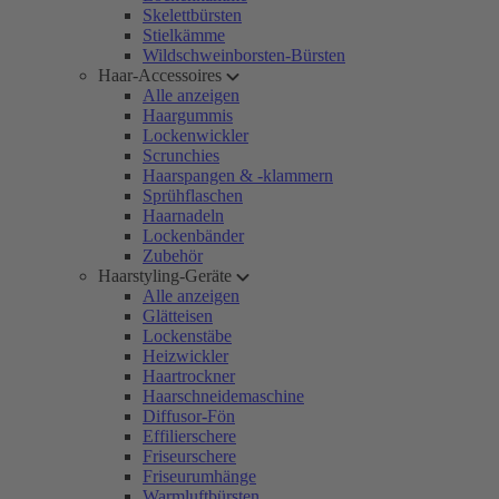
Skelettbürsten
Stielkämme
Wildschweinborsten-Bürsten
Haar-Accessoires
Alle anzeigen
Haargummis
Lockenwickler
Scrunchies
Haarspangen & -klammern
Sprühflaschen
Haarnadeln
Lockenbänder
Zubehör
Haarstyling-Geräte
Alle anzeigen
Glätteisen
Lockenstäbe
Heizwickler
Haartrockner
Haarschneidemaschine
Diffusor-Fön
Effilierschere
Friseurschere
Friseurumhänge
Warmluftbürsten