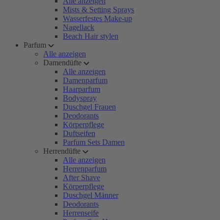
Alle anzeigen
Mists & Setting Sprays
Wasserfestes Make-up
Nagellack
Beach Hair stylen
Parfum
Alle anzeigen
Damendüfte
Alle anzeigen
Damenparfum
Haarparfum
Bodyspray
Duschgel Frauen
Deodorants
Körperpflege
Duftseifen
Parfum Sets Damen
Herrendüfte
Alle anzeigen
Herrenparfum
After Shave
Körperpflege
Duschgel Männer
Deodorants
Herrenseife