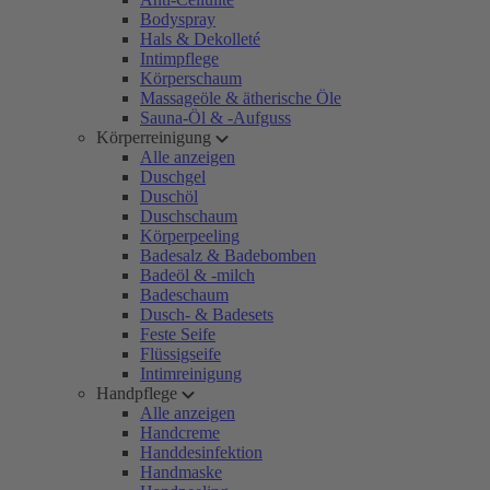
Bodyspray
Hals & Dekolleté
Intimpflege
Körperschaum
Massageöle & ätherische Öle
Sauna-Öl & -Aufguss
Körperreinigung
Alle anzeigen
Duschgel
Duschöl
Duschschaum
Körperpeeling
Badesalz & Badebomben
Badeöl & -milch
Badeschaum
Dusch- & Badesets
Feste Seife
Flüssigseife
Intimreinigung
Handpflege
Alle anzeigen
Handcreme
Handdesinfektion
Handmaske