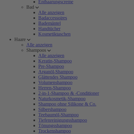
Enthaarungscreme
Bad
Alle anzeigen
Badaccessoires
Bademäntel
Handtücher
Kosmetiktaschen
Haare
Alle anzeigen
Shampoos
Alle anzeigen
Keratin-Shampoo
Pre-Shampoo
Arganöl-Shampoo
Glättendes Shampoo
Volumenshampoo
Herren-Shampoo
2-in-1-Shampoo & -Conditioner
Naturkosmetik-Shampoo
Shampoo ohne Silikone & Co.
Silbershampoo
Teebaumöl-Shampoo
Tiefenreinigungsshampoo
Tönungsshampoo
Trockenshampoo