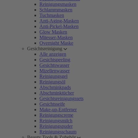
Reinigungsmasken
Schlammmasken
Tuchmasken
Anti-Aging-Masken
Anti-Pickel-Masken
Glow Masken
Mitesser-Masken
Overnight Maske
Gesichtsreinigung
Alle anzeigen
Gesichtspeeling
Gesichtswasser
Mizellenwasser
Reinigungsgel
Reinigungsöl
Abschminkpads
Abschminktücher
Gesichtsreinigungssets
Gesichtsseife
Make-up-Entferner
Reinigungscreme
Reinigungsmilch
Reinigungspuder
Reinigungsschaum
Beauty Tools & Zubehör