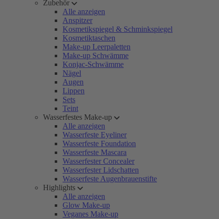
Zubehör
Alle anzeigen
Anspitzer
Kosmetikspiegel & Schminkspiegel
Kosmetiktaschen
Make-up Leerpaletten
Make-up Schwämme
Konjac-Schwämme
Nägel
Augen
Lippen
Sets
Teint
Wasserfestes Make-up
Alle anzeigen
Wasserfeste Eyeliner
Wasserfeste Foundation
Wasserfeste Mascara
Wasserfester Concealer
Wasserfester Lidschatten
Wasserfeste Augenbrauenstifte
Highlights
Alle anzeigen
Glow Make-up
Veganes Make-up