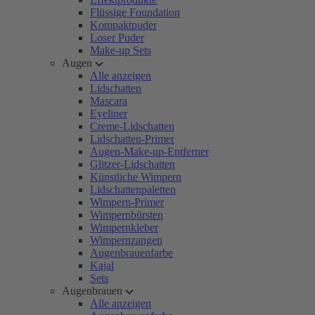
Flüssige Foundation
Kompaktpuder
Loser Puder
Make-up Sets
Augen
Alle anzeigen
Lidschatten
Mascara
Eyeliner
Creme-Lidschatten
Lidschatten-Primer
Augen-Make-up-Entferner
Glitzer-Lidschatten
Künstliche Wimpern
Lidschattenpaletten
Wimpern-Primer
Wimpernbürsten
Wimpernkleber
Wimpernzangen
Augenbrauenfarbe
Kajal
Sets
Augenbrauen
Alle anzeigen