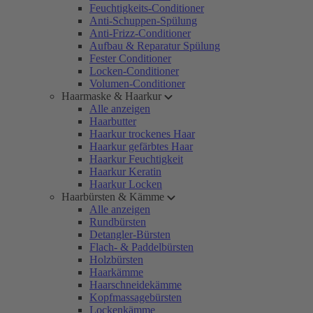
Feuchtigkeits-Conditioner
Anti-Schuppen-Spülung
Anti-Frizz-Conditioner
Aufbau & Reparatur Spülung
Fester Conditioner
Locken-Conditioner
Volumen-Conditioner
Haarmaske & Haarkur
Alle anzeigen
Haarbutter
Haarkur trockenes Haar
Haarkur gefärbtes Haar
Haarkur Feuchtigkeit
Haarkur Keratin
Haarkur Locken
Haarbürsten & Kämme
Alle anzeigen
Rundbürsten
Detangler-Bürsten
Flach- & Paddelbürsten
Holzbürsten
Haarkämme
Haarschneidekämme
Kopfmassagebürsten
Lockenkämme