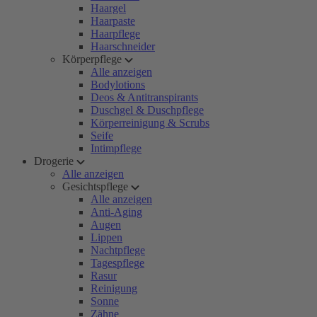
Haargel
Haarpaste
Haarpflege
Haarschneider
Körperpflege
Alle anzeigen
Bodylotions
Deos & Antitranspirants
Duschgel & Duschpflege
Körperreinigung & Scrubs
Seife
Intimpflege
Drogerie
Alle anzeigen
Gesichtspflege
Alle anzeigen
Anti-Aging
Augen
Lippen
Nachtpflege
Tagespflege
Rasur
Reinigung
Sonne
Zähne