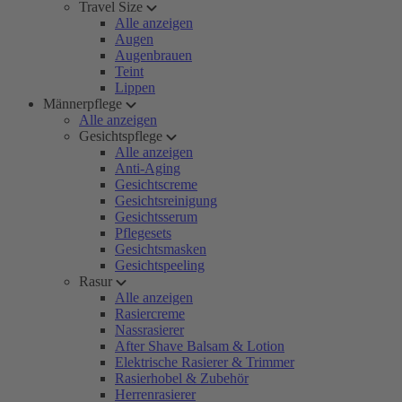
Travel Size
Alle anzeigen
Augen
Augenbrauen
Teint
Lippen
Männerpflege
Alle anzeigen
Gesichtspflege
Alle anzeigen
Anti-Aging
Gesichtscreme
Gesichtsreinigung
Gesichtsserum
Pflegesets
Gesichtsmasken
Gesichtspeeling
Rasur
Alle anzeigen
Rasiercreme
Nassrasierer
After Shave Balsam & Lotion
Elektrische Rasierer & Trimmer
Rasierhobel & Zubehör
Herrenrasierer