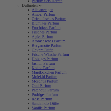
Parfum Sets Herren
Duftnoten
Alle anzeigen
Amber Parfum
Orientalisches Parfum
Blumiges Parfum
Fruchtiges Parfum
Frisches Parfum
Apfel Parfum
Aromatisches Parfum
Bergamotte Parfum
Chypre Düfte
Frische Wäsche Parfum
Holziges Parfum
Jasmin Parfum
Kokos Parfum
Maiglöckchen Parfum
Molekül Parfum
Moschus Parfum
Oud Parfum
Patchouli Parfum
Pudriges Parfum
Rose Parfum
Sandelholz Düfte
Vanille Parfum