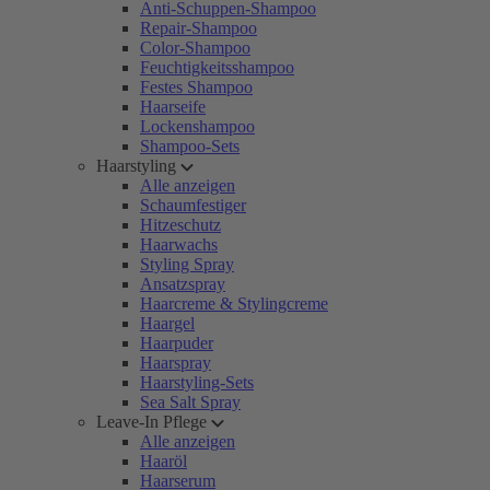
Anti-Schuppen-Shampoo
Repair-Shampoo
Color-Shampoo
Feuchtigkeitsshampoo
Festes Shampoo
Haarseife
Lockenshampoo
Shampoo-Sets
Haarstyling
Alle anzeigen
Schaumfestiger
Hitzeschutz
Haarwachs
Styling Spray
Ansatzspray
Haarcreme & Stylingcreme
Haargel
Haarpuder
Haarspray
Haarstyling-Sets
Sea Salt Spray
Leave-In Pflege
Alle anzeigen
Haaröl
Haarserum