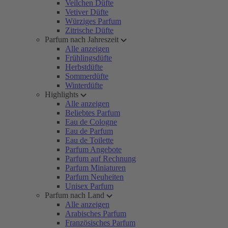
Veilchen Düfte
Vetiver Düfte
Würziges Parfum
Zitrische Düfte
Parfum nach Jahreszeit
Alle anzeigen
Frühlingsdüfte
Herbstdüfte
Sommerdüfte
Winterdüfte
Highlights
Alle anzeigen
Beliebtes Parfum
Eau de Cologne
Eau de Parfum
Eau de Toilette
Parfum Angebote
Parfum auf Rechnung
Parfum Miniaturen
Parfum Neuheiten
Unisex Parfum
Parfum nach Land
Alle anzeigen
Arabisches Parfum
Französisches Parfum