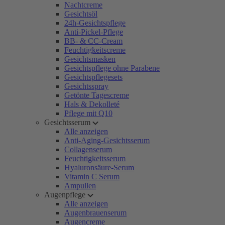
Nachtcreme
Gesichtsöl
24h-Gesichtspflege
Anti-Pickel-Pflege
BB- & CC-Cream
Feuchtigkeitscreme
Gesichtsmasken
Gesichtspflege ohne Parabene
Gesichtspflegesets
Gesichtsspray
Getönte Tagescreme
Hals & Dekolleté
Pflege mit Q10
Gesichtsserum
Alle anzeigen
Anti-Aging-Gesichtsserum
Collagenserum
Feuchtigkeitsserum
Hyaluronsäure-Serum
Vitamin C Serum
Ampullen
Augenpflege
Alle anzeigen
Augenbrauenserum
Augencreme