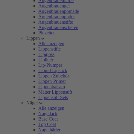
Augenbrauenfarbe
Augenbrauengel
Augenbrauenpomade
Augenbrauenpuder
Augenbrauenstifte
Augenbrauenscheren
Pinzetten
Lippen
Alle anzeigen
Lippenstifte
Lipgloss
Lipliner
Lip-Plumper
Liquid Lipstick
Lippen Zubehör
Lippen-Primer
Lippenbalsam
Matter Lippenstift
Lippenstift-Sets
Nägel
Alle anzeigen
Nagellack
Base Coat
Top Coat
Nagelhärter