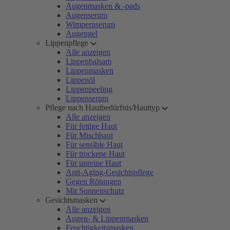
Augenmasken & -pads
Augenserum
Wimpernserum
Augengel
Lippenpflege
Alle anzeigen
Lippenbalsam
Lippenmasken
Lippenöl
Lippenpeeling
Lippenserum
Pflege nach Hautbedürfnis/Hauttyp
Alle anzeigen
Für fettige Haut
Für Mischhaut
Für sensible Haut
Für trockene Haut
Für unreine Haut
Anti-Aging-Gesichtspflege
Gegen Rötungen
Mit Sonnenschutz
Gesichtsmasken
Alle anzeigen
Augen- & Lippenmasken
Feuchtigkeitsmasken