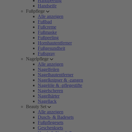
Handpeeling
Handseife
Fußpflege
Alle anzeigen
Fußbad
Fußcreme
Fußmaske
Fußpeeling
Hornhautentferner
Fußgesundheit
Fußspray
Nagelpflege
Alle anzeigen
Nagelfeilen
Nagelhautentferner
Nagelknipser & -zangen
Nagelöle & -pflegestifte
Nagelscheren
Nagelhärter
Nagellack
Beauty Set
Alle anzeigen
Dusch- & Badesets
Fußpflegesets
Geschenksets