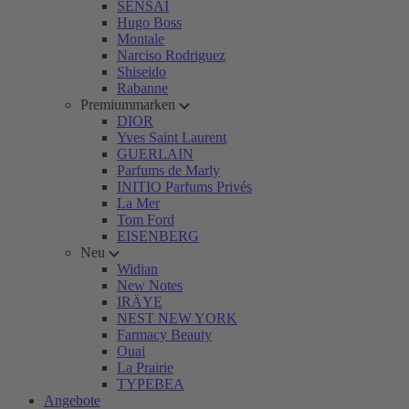
SENSAI
Hugo Boss
Montale
Narciso Rodriguez
Shiseido
Rabanne
Premiummarken
DIOR
Yves Saint Laurent
GUERLAIN
Parfums de Marly
INITIO Parfums Privés
La Mer
Tom Ford
EISENBERG
Neu
Widian
New Notes
IRÄYE
NEST NEW YORK
Farmacy Beauty
Ouai
La Prairie
TYPEBEA
Angebote