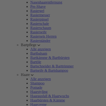
Nasenhaarentfernung
Pre-Shave
Rasiergel
Rasiermesser
Rasierpinsel
Rasierschale
Rasierschaum
Rasierseife
Rasiersets Herren
Rasierständer
Bartpflege
Alle anzeigen
Bartbalsam
Bartkämme & Bartbürsten
Bartöle
Bartschneider & Barttrimmer
Bartseife & Bartshampoo
Haare
Alle anzeigen
Shampoo
Pomade
Haarstyling
Haarausfall & Haarwuchs
Haarbürsten & Kämme
Haarcreme