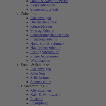
Hand- & Nagelpflegesets
Körperpflegesets
Sonnenschutz-Sets
Zubehör
Alle anzeigen
Duschschwämme
Körperbürsten
Massagebürsten
Selbstbräungshandschuhe
Fußpflegezubehör
Hand & Fuß-Schmuck
Nagelpflegezubehör
Peelinghandschuhe
Pflege Accessoires
Waschlappen
Sonne & Schutz
Alle anzeigen
After Sun
Selbstbräuner
Sonnenschutz
Haarentfernung
Alle anzeigen
Kalt- & Warmwachs
Rasierer
Rasurpflege