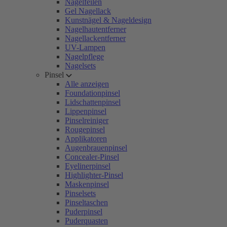
Nagelfeilen
Gel Nagellack
Kunstnägel & Nageldesign
Nagelhautentferner
Nagellackentferner
UV-Lampen
Nagelpflege
Nagelsets
Pinsel
Alle anzeigen
Foundationpinsel
Lidschattenpinsel
Lippenpinsel
Pinselreiniger
Rougepinsel
Applikatoren
Augenbrauenpinsel
Concealer-Pinsel
Eyelinerpinsel
Highlighter-Pinsel
Maskenpinsel
Pinselsets
Pinseltaschen
Puderpinsel
Puderquasten