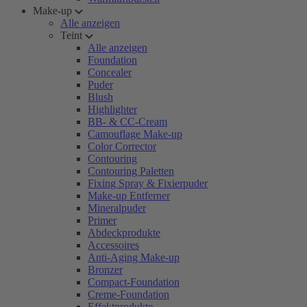
Make-up
Alle anzeigen
Teint
Alle anzeigen
Foundation
Concealer
Puder
Blush
Highlighter
BB- & CC-Cream
Camouflage Make-up
Color Corrector
Contouring
Contouring Paletten
Fixing Spray & Fixierpuder
Make-up Entferner
Mineralpuder
Primer
Abdeckprodukte
Accessoires
Anti-Aging Make-up
Bronzer
Compact-Foundation
Creme-Foundation
Effektprodukte