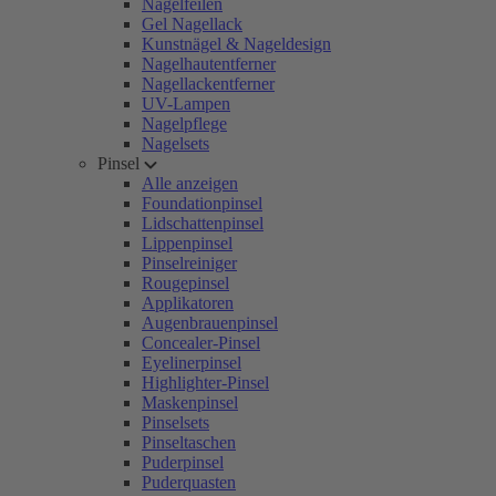
Nagelfeilen
Gel Nagellack
Kunstnägel & Nageldesign
Nagelhautentferner
Nagellackentferner
UV-Lampen
Nagelpflege
Nagelsets
Pinsel
Alle anzeigen
Foundationpinsel
Lidschattenpinsel
Lippenpinsel
Pinselreiniger
Rougepinsel
Applikatoren
Augenbrauenpinsel
Concealer-Pinsel
Eyelinerpinsel
Highlighter-Pinsel
Maskenpinsel
Pinselsets
Pinseltaschen
Puderpinsel
Puderquasten