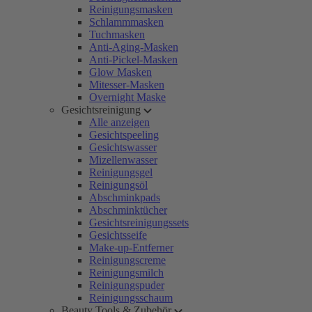
Reinigungsmasken
Schlammmasken
Tuchmasken
Anti-Aging-Masken
Anti-Pickel-Masken
Glow Masken
Mitesser-Masken
Overnight Maske
Gesichtsreinigung
Alle anzeigen
Gesichtspeeling
Gesichtswasser
Mizellenwasser
Reinigungsgel
Reinigungsöl
Abschminkpads
Abschminktücher
Gesichtsreinigungssets
Gesichtsseife
Make-up-Entferner
Reinigungscreme
Reinigungsmilch
Reinigungspuder
Reinigungsschaum
Beauty Tools & Zubehör