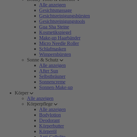
Alle anzeigen
Gesichtsmassage
Gesichtsreinigungsbürsten
Gesichtsreinigungstools
Gua Sha Steine
Kosmetikspiegel
Make-up Haarbänder
Micro Needle Roller
Schlafmasken
Wimpernbürsten
Sonne & Schutz
Alle anzeigen
After Sun
Selbstbräuner
Sonnencreme
Sonnen-Make-up
Körper
Alle anzeigen
Körperpflege
Alle anzeigen
Bodylotion
Deodorant
Körperbutter
Körperöl
Anti-Cellulite