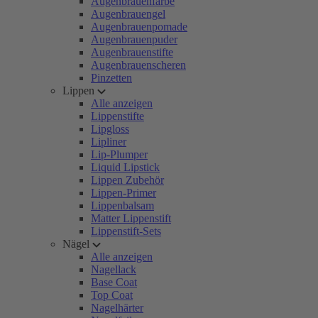
Augenbrauenfarbe
Augenbrauengel
Augenbrauenpomade
Augenbrauenpuder
Augenbrauenstifte
Augenbrauenscheren
Pinzetten
Lippen
Alle anzeigen
Lippenstifte
Lipgloss
Lipliner
Lip-Plumper
Liquid Lipstick
Lippen Zubehör
Lippen-Primer
Lippenbalsam
Matter Lippenstift
Lippenstift-Sets
Nägel
Alle anzeigen
Nagellack
Base Coat
Top Coat
Nagelhärter