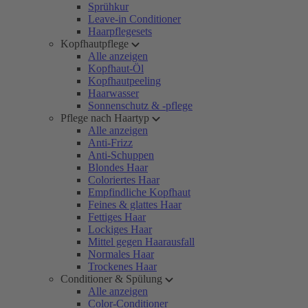
Sprühkur
Leave-in Conditioner
Haarpflegesets
Kopfhautpflege
Alle anzeigen
Kopfhaut-Öl
Kopfhautpeeling
Haarwasser
Sonnenschutz & -pflege
Pflege nach Haartyp
Alle anzeigen
Anti-Frizz
Anti-Schuppen
Blondes Haar
Coloriertes Haar
Empfindliche Kopfhaut
Feines & glattes Haar
Fettiges Haar
Lockiges Haar
Mittel gegen Haarausfall
Normales Haar
Trockenes Haar
Conditioner & Spülung
Alle anzeigen
Color-Conditioner