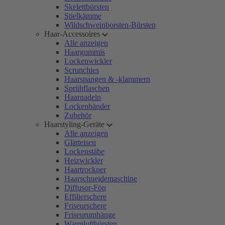
Skelettbürsten
Stielkämme
Wildschweinborsten-Bürsten
Haar-Accessoires
Alle anzeigen
Haargummis
Lockenwickler
Scrunchies
Haarspangen & -klammern
Sprühflaschen
Haarnadeln
Lockenbänder
Zubehör
Haarstyling-Geräte
Alle anzeigen
Glätteisen
Lockenstäbe
Heizwickler
Haartrockner
Haarschneidemaschine
Diffusor-Fön
Effilierschere
Friseurschere
Friseurumhänge
Warmluftbürsten