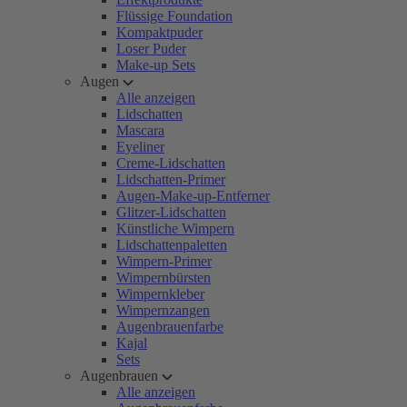
Flüssige Foundation
Kompaktpuder
Loser Puder
Make-up Sets
Augen
Alle anzeigen
Lidschatten
Mascara
Eyeliner
Creme-Lidschatten
Lidschatten-Primer
Augen-Make-up-Entferner
Glitzer-Lidschatten
Künstliche Wimpern
Lidschattenpaletten
Wimpern-Primer
Wimpernbürsten
Wimpernkleber
Wimpernzangen
Augenbrauenfarbe
Kajal
Sets
Augenbrauen
Alle anzeigen