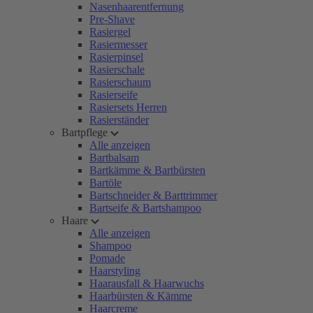
Nasenhaarentfernung
Pre-Shave
Rasiergel
Rasiermesser
Rasierpinsel
Rasierschale
Rasierschaum
Rasierseife
Rasiersets Herren
Rasierständer
Bartpflege
Alle anzeigen
Bartbalsam
Bartkämme & Bartbürsten
Bartöle
Bartschneider & Barttrimmer
Bartseife & Bartshampoo
Haare
Alle anzeigen
Shampoo
Pomade
Haarstyling
Haarausfall & Haarwuchs
Haarbürsten & Kämme
Haarcreme