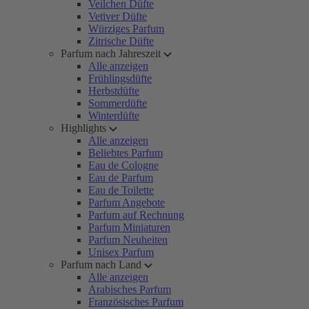
Veilchen Düfte
Vetiver Düfte
Würziges Parfum
Zitrische Düfte
Parfum nach Jahreszeit
Alle anzeigen
Frühlingsdüfte
Herbstdüfte
Sommerdüfte
Winterdüfte
Highlights
Alle anzeigen
Beliebtes Parfum
Eau de Cologne
Eau de Parfum
Eau de Toilette
Parfum Angebote
Parfum auf Rechnung
Parfum Miniaturen
Parfum Neuheiten
Unisex Parfum
Parfum nach Land
Alle anzeigen
Arabisches Parfum
Französisches Parfum