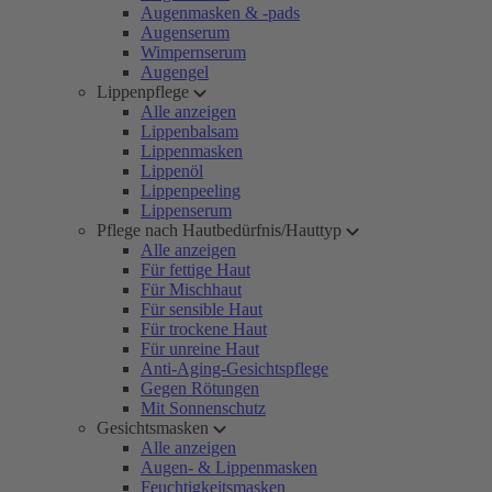
Augenmasken & -pads
Augenserum
Wimpernserum
Augengel
Lippenpflege
Alle anzeigen
Lippenbalsam
Lippenmasken
Lippenöl
Lippenpeeling
Lippenserum
Pflege nach Hautbedürfnis/Hauttyp
Alle anzeigen
Für fettige Haut
Für Mischhaut
Für sensible Haut
Für trockene Haut
Für unreine Haut
Anti-Aging-Gesichtspflege
Gegen Rötungen
Mit Sonnenschutz
Gesichtsmasken
Alle anzeigen
Augen- & Lippenmasken
Feuchtigkeitsmasken