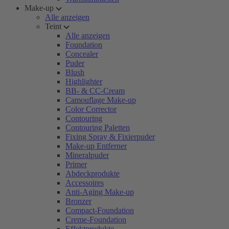
Make-up
Alle anzeigen
Teint
Alle anzeigen
Foundation
Concealer
Puder
Blush
Highlighter
BB- & CC-Cream
Camouflage Make-up
Color Corrector
Contouring
Contouring Paletten
Fixing Spray & Fixierpuder
Make-up Entferner
Mineralpuder
Primer
Abdeckprodukte
Accessoires
Anti-Aging Make-up
Bronzer
Compact-Foundation
Creme-Foundation
Effektprodukte