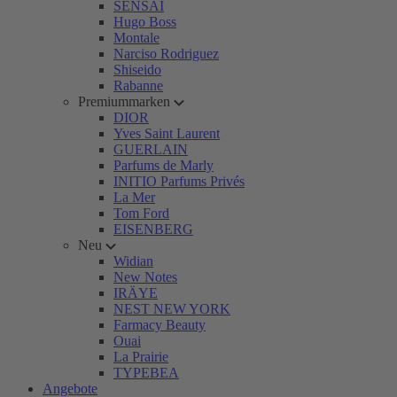
SENSAI
Hugo Boss
Montale
Narciso Rodriguez
Shiseido
Rabanne
Premiummarken
DIOR
Yves Saint Laurent
GUERLAIN
Parfums de Marly
INITIO Parfums Privés
La Mer
Tom Ford
EISENBERG
Neu
Widian
New Notes
IRÄYE
NEST NEW YORK
Farmacy Beauty
Ouai
La Prairie
TYPEBEA
Angebote