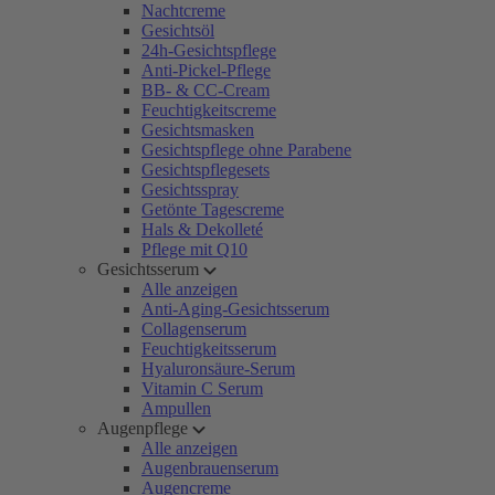
Nachtcreme
Gesichtsöl
24h-Gesichtspflege
Anti-Pickel-Pflege
BB- & CC-Cream
Feuchtigkeitscreme
Gesichtsmasken
Gesichtspflege ohne Parabene
Gesichtspflegesets
Gesichtsspray
Getönte Tagescreme
Hals & Dekolleté
Pflege mit Q10
Gesichtsserum
Alle anzeigen
Anti-Aging-Gesichtsserum
Collagenserum
Feuchtigkeitsserum
Hyaluronsäure-Serum
Vitamin C Serum
Ampullen
Augenpflege
Alle anzeigen
Augenbrauenserum
Augencreme