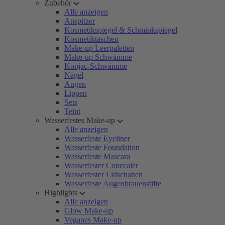
Zubehör
Alle anzeigen
Anspitzer
Kosmetikspiegel & Schminkspiegel
Kosmetiktaschen
Make-up Leerpaletten
Make-up Schwämme
Konjac-Schwämme
Nägel
Augen
Lippen
Sets
Teint
Wasserfestes Make-up
Alle anzeigen
Wasserfeste Eyeliner
Wasserfeste Foundation
Wasserfeste Mascara
Wasserfester Concealer
Wasserfester Lidschatten
Wasserfeste Augenbrauenstifte
Highlights
Alle anzeigen
Glow Make-up
Veganes Make-up