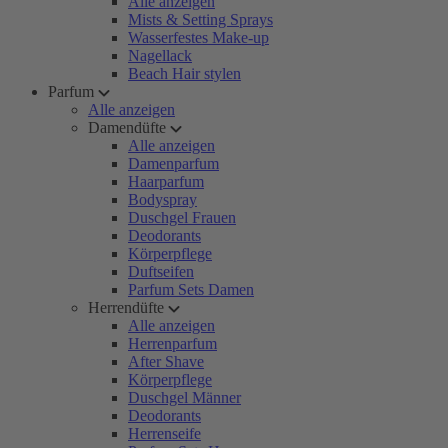
Alle anzeigen
Mists & Setting Sprays
Wasserfestes Make-up
Nagellack
Beach Hair stylen
Parfum
Alle anzeigen
Damendüfte
Alle anzeigen
Damenparfum
Haarparfum
Bodyspray
Duschgel Frauen
Deodorants
Körperpflege
Duftseifen
Parfum Sets Damen
Herrendüfte
Alle anzeigen
Herrenparfum
After Shave
Körperpflege
Duschgel Männer
Deodorants
Herrenseife