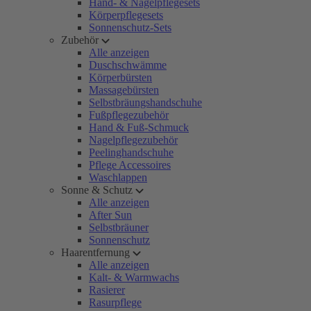
Hand- & Nagelpflegesets
Körperpflegesets
Sonnenschutz-Sets
Zubehör
Alle anzeigen
Duschschwämme
Körperbürsten
Massagebürsten
Selbstbräungshandschuhe
Fußpflegezubehör
Hand & Fuß-Schmuck
Nagelpflegezubehör
Peelinghandschuhe
Pflege Accessoires
Waschlappen
Sonne & Schutz
Alle anzeigen
After Sun
Selbstbräuner
Sonnenschutz
Haarentfernung
Alle anzeigen
Kalt- & Warmwachs
Rasierer
Rasurpflege