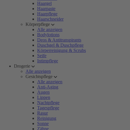
Haargel
Haarpaste
Haarpflege
Haarschneider
Körperpflege
Alle anzeigen
Bodylotions
Deos & Antitranspirants
Duschgel & Duschpflege
Körperreinigung & Scrubs
Seife
Intimpflege
Drogerie
Alle anzeigen
Gesichtspflege
Alle anzeigen
Anti-Aging
Augen
Lippen
Nachtpflege
Tagespflege
Rasur
Reinigung
Sonne
Zähne