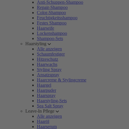
Anti-Schuppen-Shampoo
Repair-Shampoo
Color-Shampoo
Feuchtigkeitsshampoo
Festes Shampoo
Haarseife
Lockenshampoo
Shampoo-Sets
Haarstyling
Alle anzeigen
Schaumfestiger
Hitzeschutz
Haarwachs
Styling Spray
Ansatzspray
Haarcreme & Stylingcreme
Haargel
Haarpuder
Haarspray
Haarstyling-Sets
Sea Salt Spray
Leave-In Pflege
Alle anzeigen
Haaröl
Haarserum