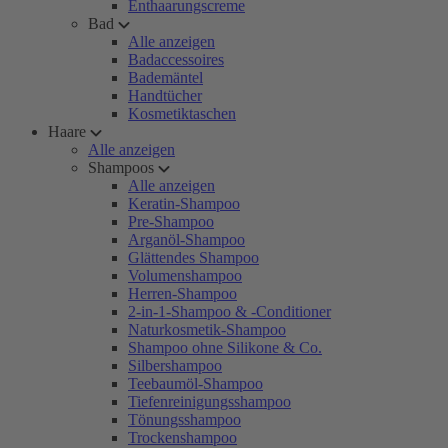
Enthaarungscreme
Bad
Alle anzeigen
Badaccessoires
Bademäntel
Handtücher
Kosmetiktaschen
Haare
Alle anzeigen
Shampoos
Alle anzeigen
Keratin-Shampoo
Pre-Shampoo
Arganöl-Shampoo
Glättendes Shampoo
Volumenshampoo
Herren-Shampoo
2-in-1-Shampoo & -Conditioner
Naturkosmetik-Shampoo
Shampoo ohne Silikone & Co.
Silbershampoo
Teebaumöl-Shampoo
Tiefenreinigungsshampoo
Tönungsshampoo
Trockenshampoo