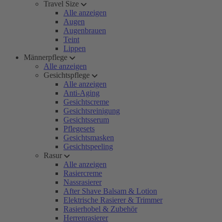
Travel Size
Alle anzeigen
Augen
Augenbrauen
Teint
Lippen
Männerpflege
Alle anzeigen
Gesichtspflege
Alle anzeigen
Anti-Aging
Gesichtscreme
Gesichtsreinigung
Gesichtsserum
Pflegesets
Gesichtsmasken
Gesichtspeeling
Rasur
Alle anzeigen
Rasiercreme
Nassrasierer
After Shave Balsam & Lotion
Elektrische Rasierer & Trimmer
Rasierhobel & Zubehör
Herrenrasierer