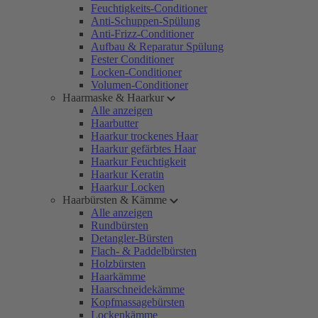
Feuchtigkeits-Conditioner
Anti-Schuppen-Spülung
Anti-Frizz-Conditioner
Aufbau & Reparatur Spülung
Fester Conditioner
Locken-Conditioner
Volumen-Conditioner
Haarmaske & Haarkur
Alle anzeigen
Haarbutter
Haarkur trockenes Haar
Haarkur gefärbtes Haar
Haarkur Feuchtigkeit
Haarkur Keratin
Haarkur Locken
Haarbürsten & Kämme
Alle anzeigen
Rundbürsten
Detangler-Bürsten
Flach- & Paddelbürsten
Holzbürsten
Haarkämme
Haarschneidekämme
Kopfmassagebürsten
Lockenkämme