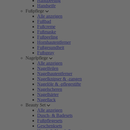
Handpeeling
Handseife
Fußpflege
Alle anzeigen
Fußbad
Fußcreme
Fußmaske
Fußpeeling
Hornhautentferner
Fußgesundheit
Fußspray
Nagelpflege
Alle anzeigen
Nagelfeilen
Nagelhautentferner
Nagelknipser & -zangen
Nagelöle & -pflegestifte
Nagelscheren
Nagelhärter
Nagellack
Beauty Set
Alle anzeigen
Dusch- & Badesets
Fußpflegesets
Geschenksets