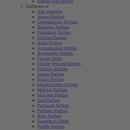
Parfum Sets Herren
Duftnoten
Alle anzeigen
Amber Parfum
Orientalisches Parfum
Blumiges Parfum
Fruchtiges Parfum
Frisches Parfum
Apfel Parfum
Aromatisches Parfum
Bergamotte Parfum
Chypre Düfte
Frische Wäsche Parfum
Holziges Parfum
Jasmin Parfum
Kokos Parfum
Maiglöckchen Parfum
Molekül Parfum
Moschus Parfum
Oud Parfum
Patchouli Parfum
Pudriges Parfum
Rose Parfum
Sandelholz Düfte
Vanille Parfum