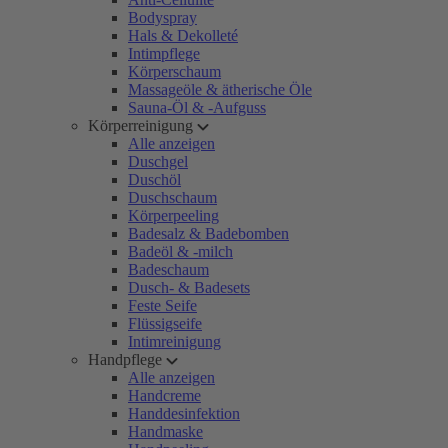
Bodyspray
Hals & Dekolleté
Intimpflege
Körperschaum
Massageöle & ätherische Öle
Sauna-Öl & -Aufguss
Körperreinigung
Alle anzeigen
Duschgel
Duschöl
Duschschaum
Körperpeeling
Badesalz & Badebomben
Badeöl & -milch
Badeschaum
Dusch- & Badesets
Feste Seife
Flüssigseife
Intimreinigung
Handpflege
Alle anzeigen
Handcreme
Handdesinfektion
Handmaske