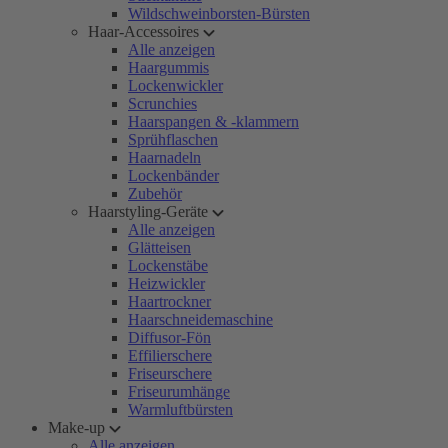
Wildschweinborsten-Bürsten
Haar-Accessoires
Alle anzeigen
Haargummis
Lockenwickler
Scrunchies
Haarspangen & -klammern
Sprühflaschen
Haarnadeln
Lockenbänder
Zubehör
Haarstyling-Geräte
Alle anzeigen
Glätteisen
Lockenstäbe
Heizwickler
Haartrockner
Haarschneidemaschine
Diffusor-Fön
Effilierschere
Friseurschere
Friseurumhänge
Warmluftbürsten
Make-up
Alle anzeigen