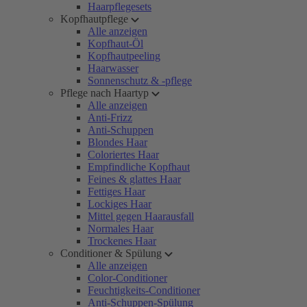
Haarpflegesets
Kopfhautpflege
Alle anzeigen
Kopfhaut-Öl
Kopfhautpeeling
Haarwasser
Sonnenschutz & -pflege
Pflege nach Haartyp
Alle anzeigen
Anti-Frizz
Anti-Schuppen
Blondes Haar
Coloriertes Haar
Empfindliche Kopfhaut
Feines & glattes Haar
Fettiges Haar
Lockiges Haar
Mittel gegen Haarausfall
Normales Haar
Trockenes Haar
Conditioner & Spülung
Alle anzeigen
Color-Conditioner
Feuchtigkeits-Conditioner
Anti-Schuppen-Spülung