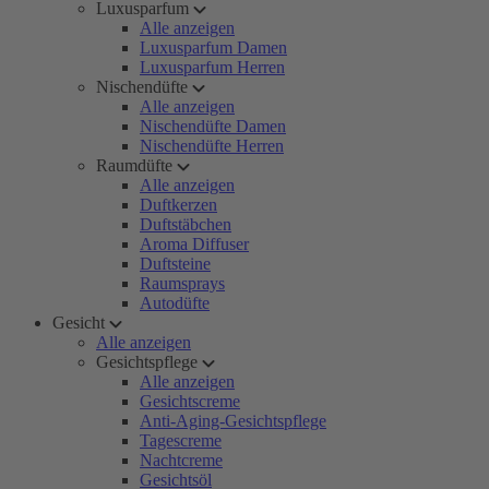
Luxusparfum
Alle anzeigen
Luxusparfum Damen
Luxusparfum Herren
Nischendüfte
Alle anzeigen
Nischendüfte Damen
Nischendüfte Herren
Raumdüfte
Alle anzeigen
Duftkerzen
Duftstäbchen
Aroma Diffuser
Duftsteine
Raumsprays
Autodüfte
Gesicht
Alle anzeigen
Gesichtspflege
Alle anzeigen
Gesichtscreme
Anti-Aging-Gesichtspflege
Tagescreme
Nachtcreme
Gesichtsöl