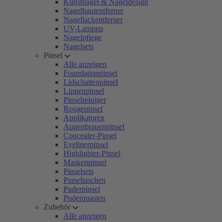
Kunstnägel & Nageldesign
Nagelhautentferner
Nagellackentferner
UV-Lampen
Nagelpflege
Nagelsets
Pinsel
Alle anzeigen
Foundationpinsel
Lidschattenpinsel
Lippenpinsel
Pinselreiniger
Rougepinsel
Applikatoren
Augenbrauenpinsel
Concealer-Pinsel
Eyelinerpinsel
Highlighter-Pinsel
Maskenpinsel
Pinselsets
Pinseltaschen
Puderpinsel
Puderquasten
Zubehör
Alle anzeigen