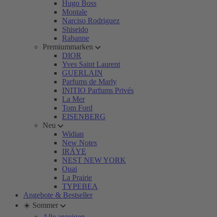
Hugo Boss
Montale
Narciso Rodriguez
Shiseido
Rabanne
Premiummarken
DIOR
Yves Saint Laurent
GUERLAIN
Parfums de Marly
INITIO Parfums Privés
La Mer
Tom Ford
EISENBERG
Neu
Widian
New Notes
IRÄYE
NEST NEW YORK
Ouai
La Prairie
TYPEBEA
Angebote & Bestseller
☀️ Sommer
Alle anzeigen