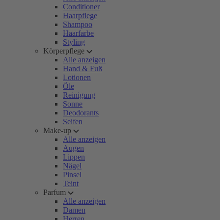
Conditioner
Haarpflege
Shampoo
Haarfarbe
Styling
Körperpflege
Alle anzeigen
Hand & Fuß
Lotionen
Öle
Reinigung
Sonne
Deodorants
Seifen
Make-up
Alle anzeigen
Augen
Lippen
Nägel
Pinsel
Teint
Parfum
Alle anzeigen
Damen
Herren