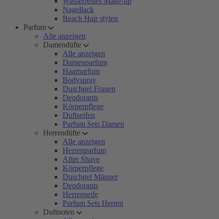
Wasserfestes Make-up
Nagellack
Beach Hair stylen
Parfum
Alle anzeigen
Damendüfte
Alle anzeigen
Damenparfum
Haarparfum
Bodyspray
Duschgel Frauen
Deodorants
Körperpflege
Duftseifen
Parfum Sets Damen
Herrendüfte
Alle anzeigen
Herrenparfum
After Shave
Körperpflege
Duschgel Männer
Deodorants
Herrenseife
Parfum Sets Herren
Duftnoten