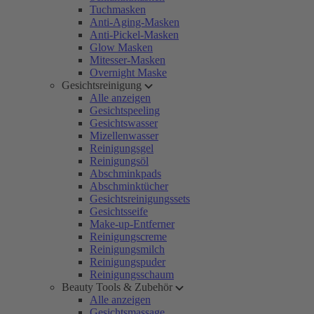
Tuchmasken
Anti-Aging-Masken
Anti-Pickel-Masken
Glow Masken
Mitesser-Masken
Overnight Maske
Gesichtsreinigung
Alle anzeigen
Gesichtspeeling
Gesichtswasser
Mizellenwasser
Reinigungsgel
Reinigungsöl
Abschminkpads
Abschminktücher
Gesichtsreinigungssets
Gesichtsseife
Make-up-Entferner
Reinigungscreme
Reinigungsmilch
Reinigungspuder
Reinigungsschaum
Beauty Tools & Zubehör
Alle anzeigen
Gesichtsmassage