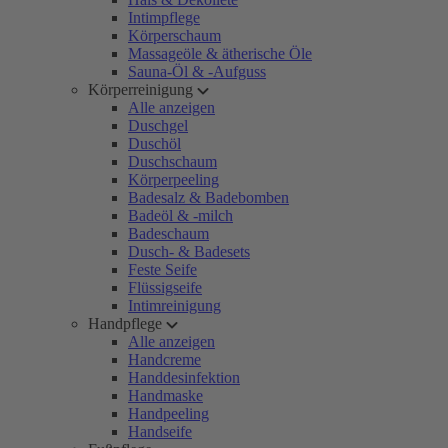
Intimpflege
Körperschaum
Massageöle & ätherische Öle
Sauna-Öl & -Aufguss
Körperreinigung
Alle anzeigen
Duschgel
Duschöl
Duschschaum
Körperpeeling
Badesalz & Badebomben
Badeöl & -milch
Badeschaum
Dusch- & Badesets
Feste Seife
Flüssigseife
Intimreinigung
Handpflege
Alle anzeigen
Handcreme
Handdesinfektion
Handmaske
Handpeeling
Handseife