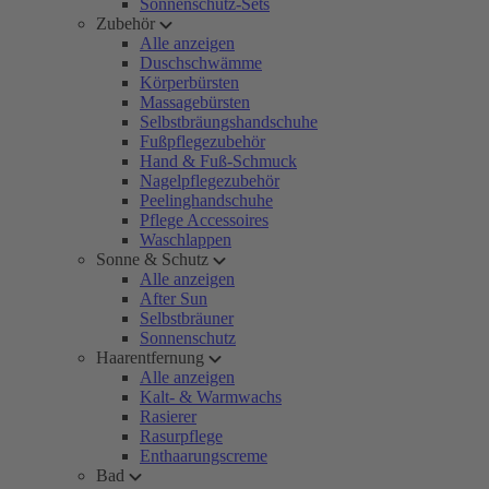
Sonnenschutz-Sets
Zubehör
Alle anzeigen
Duschschwämme
Körperbürsten
Massagebürsten
Selbstbräungshandschuhe
Fußpflegezubehör
Hand & Fuß-Schmuck
Nagelpflegezubehör
Peelinghandschuhe
Pflege Accessoires
Waschlappen
Sonne & Schutz
Alle anzeigen
After Sun
Selbstbräuner
Sonnenschutz
Haarentfernung
Alle anzeigen
Kalt- & Warmwachs
Rasierer
Rasurpflege
Enthaarungscreme
Bad