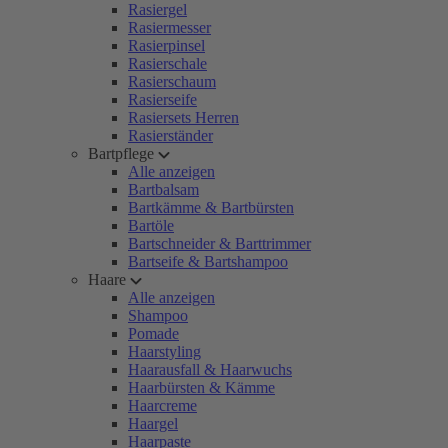
Rasiergel
Rasiermesser
Rasierpinsel
Rasierschale
Rasierschaum
Rasierseife
Rasiersets Herren
Rasierständer
Bartpflege
Alle anzeigen
Bartbalsam
Bartkämme & Bartbürsten
Bartöle
Bartschneider & Barttrimmer
Bartseife & Bartshampoo
Haare
Alle anzeigen
Shampoo
Pomade
Haarstyling
Haarausfall & Haarwuchs
Haarbürsten & Kämme
Haarcreme
Haargel
Haarpaste