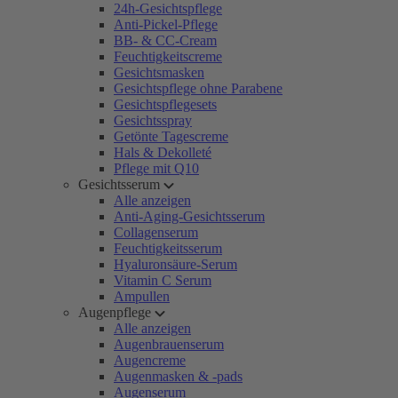
24h-Gesichtspflege
Anti-Pickel-Pflege
BB- & CC-Cream
Feuchtigkeitscreme
Gesichtsmasken
Gesichtspflege ohne Parabene
Gesichtspflegesets
Gesichtsspray
Getönte Tagescreme
Hals & Dekolleté
Pflege mit Q10
Gesichtsserum
Alle anzeigen
Anti-Aging-Gesichtsserum
Collagenserum
Feuchtigkeitsserum
Hyaluronsäure-Serum
Vitamin C Serum
Ampullen
Augenpflege
Alle anzeigen
Augenbrauenserum
Augencreme
Augenmasken & -pads
Augenserum