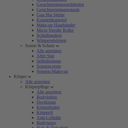
Gesichtsreinigungsbürsten
Gesichtsreinigungstools
Gua Sha Steine
Kosmetikspiegel
Make-up Haarbänder
Micro Needle Roller
Schlafmasken
Wimpernbürsten
Sonne & Schutz
Alle anzeigen
After Sun
Selbstbräuner
Sonnencreme
Sonnen-Make-up
Körper
Alle anzeigen
Körperpflege
Alle anzeigen
Bodylotion
Deodorant
Körperbutter
Körperöl
Anti-Cellulite
Bodyspray
Hals & Dekolleté