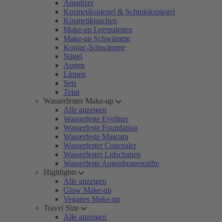
Anspitzer
Kosmetikspiegel & Schminkspiegel
Kosmetiktaschen
Make-up Leerpaletten
Make-up Schwämme
Konjac-Schwämme
Nägel
Augen
Lippen
Sets
Teint
Wasserfestes Make-up
Alle anzeigen
Wasserfeste Eyeliner
Wasserfeste Foundation
Wasserfeste Mascara
Wasserfester Concealer
Wasserfester Lidschatten
Wasserfeste Augenbrauenstifte
Highlights
Alle anzeigen
Glow Make-up
Veganes Make-up
Travel Size
Alle anzeigen