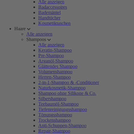
Alle anzeigen
Badaccessoires
Bademäntel
Handtücher
Kosmetiktaschen
Haare
Alle anzeigen
Shampoos
Alle anzeigen
Keratin-Shampoo
Pre-Shampoo
Arganöl-Shampoo
Glättendes Shampoo
Volumenshampoo
Herren-Shampoo
2-in-1-Shampoo & -Conditioner
Naturkosmetik-Shampoo
Shampoo ohne Silikone & Co.
Silbershampoo
Teebaumöl-Shampoo
Tiefenreinigungsshampoo
Tönungsshampoo
Trockenshampoo
Anti-Schuppen-Shampoo
Repair-Shampoo