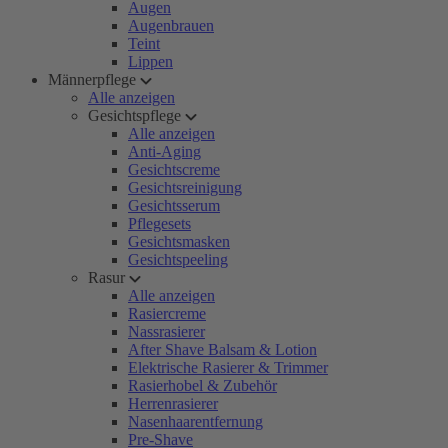
Augen
Augenbrauen
Teint
Lippen
Männerpflege
Alle anzeigen
Gesichtspflege
Alle anzeigen
Anti-Aging
Gesichtscreme
Gesichtsreinigung
Gesichtsserum
Pflegesets
Gesichtsmasken
Gesichtspeeling
Rasur
Alle anzeigen
Rasiercreme
Nassrasierer
After Shave Balsam & Lotion
Elektrische Rasierer & Trimmer
Rasierhobel & Zubehör
Herrenrasierer
Nasenhaarentfernung
Pre-Shave