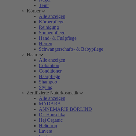
Teint
Körper
Alle anzeigen
Körperpflege
Reinigung
Sonnenpflege
Hand- & Fußpflege
Herren
Schwangerschafts- & Babypflege
Haare
Alle anzeigen
Coloration
Conditioner
Haarpflege
Shampoo
Styling
Zertifizierte Naturkosmetik
Alle anzeigen
MÁDARA
ANNEMARIE BÖRLIND
Dr. Hauschka
Hej Organic
Heliotrop
Lavera