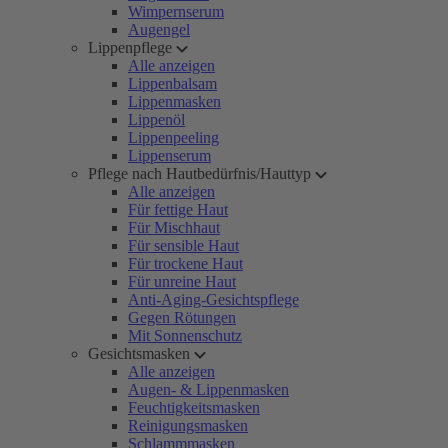
Wimpernserum
Augengel
Lippenpflege
Alle anzeigen
Lippenbalsam
Lippenmasken
Lippenöl
Lippenpeeling
Lippenserum
Pflege nach Hautbedürfnis/Hauttyp
Alle anzeigen
Für fettige Haut
Für Mischhaut
Für sensible Haut
Für trockene Haut
Für unreine Haut
Anti-Aging-Gesichtspflege
Gegen Rötungen
Mit Sonnenschutz
Gesichtsmasken
Alle anzeigen
Augen- & Lippenmasken
Feuchtigkeitsmasken
Reinigungsmasken
Schlammmasken