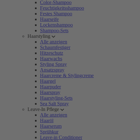
Color-Shampoo
Feuchtigkeitsshampoo
Festes Shampoo
Haarseife
Lockenshampoo
Shampoo-Sets
Haarstyling
Alle anzeigen
Schaumfestiger
Hitzeschutz
Haarwachs
Styling Spray
Ansatzspray
Haarcreme & Stylingcreme
Haargel
Haarpuder
Haarspray
Haarstyling-Sets
Sea Salt Spray
Leave-In Pflege
Alle anzeigen
Haaröl
Haarserum
Sprühkur
Leave-in Conditioner