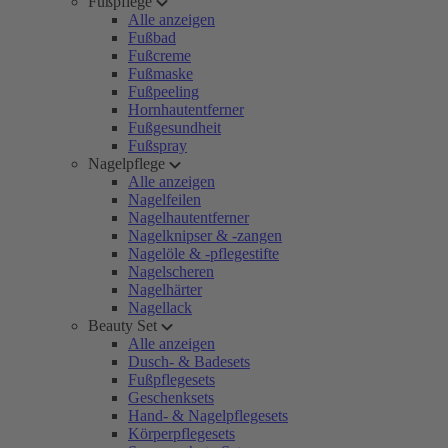
Fußpflege
Alle anzeigen
Fußbad
Fußcreme
Fußmaske
Fußpeeling
Hornhautentferner
Fußgesundheit
Fußspray
Nagelpflege
Alle anzeigen
Nagelfeilen
Nagelhautentferner
Nagelknipser & -zangen
Nagelöle & -pflegestifte
Nagelscheren
Nagelhärter
Nagellack
Beauty Set
Alle anzeigen
Dusch- & Badesets
Fußpflegesets
Geschenksets
Hand- & Nagelpflegesets
Körperpflegesets