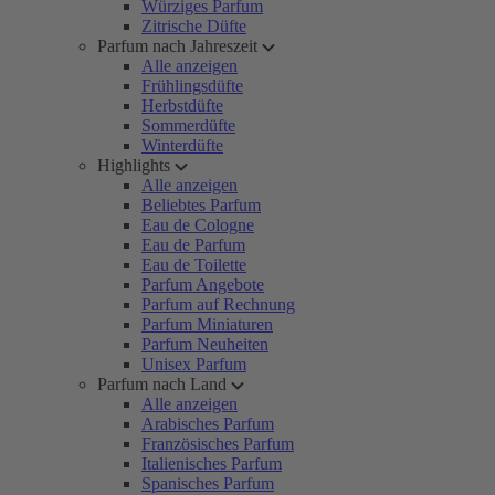
Würziges Parfum
Zitrische Düfte
Parfum nach Jahreszeit
Alle anzeigen
Frühlingsdüfte
Herbstdüfte
Sommerdüfte
Winterdüfte
Highlights
Alle anzeigen
Beliebtes Parfum
Eau de Cologne
Eau de Parfum
Eau de Toilette
Parfum Angebote
Parfum auf Rechnung
Parfum Miniaturen
Parfum Neuheiten
Unisex Parfum
Parfum nach Land
Alle anzeigen
Arabisches Parfum
Französisches Parfum
Italienisches Parfum
Spanisches Parfum