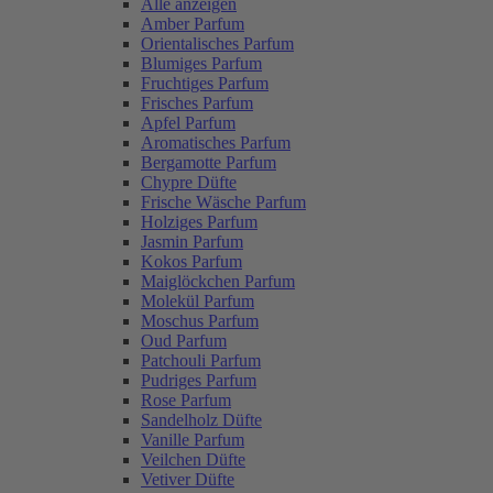
Alle anzeigen
Amber Parfum
Orientalisches Parfum
Blumiges Parfum
Fruchtiges Parfum
Frisches Parfum
Apfel Parfum
Aromatisches Parfum
Bergamotte Parfum
Chypre Düfte
Frische Wäsche Parfum
Holziges Parfum
Jasmin Parfum
Kokos Parfum
Maiglöckchen Parfum
Molekül Parfum
Moschus Parfum
Oud Parfum
Patchouli Parfum
Pudriges Parfum
Rose Parfum
Sandelholz Düfte
Vanille Parfum
Veilchen Düfte
Vetiver Düfte