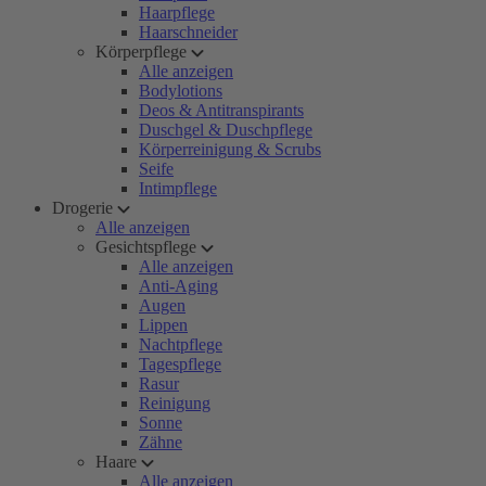
Haarpflege
Haarschneider
Körperpflege
Alle anzeigen
Bodylotions
Deos & Antitranspirants
Duschgel & Duschpflege
Körperreinigung & Scrubs
Seife
Intimpflege
Drogerie
Alle anzeigen
Gesichtspflege
Alle anzeigen
Anti-Aging
Augen
Lippen
Nachtpflege
Tagespflege
Rasur
Reinigung
Sonne
Zähne
Haare
Alle anzeigen