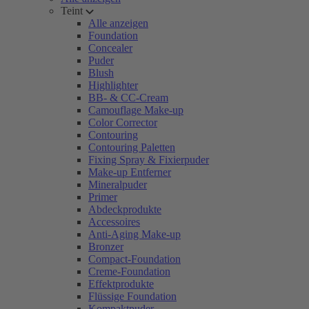
Teint
Alle anzeigen
Foundation
Concealer
Puder
Blush
Highlighter
BB- & CC-Cream
Camouflage Make-up
Color Corrector
Contouring
Contouring Paletten
Fixing Spray & Fixierpuder
Make-up Entferner
Mineralpuder
Primer
Abdeckprodukte
Accessoires
Anti-Aging Make-up
Bronzer
Compact-Foundation
Creme-Foundation
Effektprodukte
Flüssige Foundation
Kompaktpuder