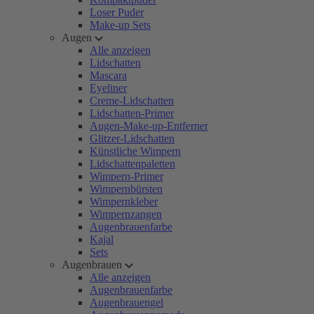
Loser Puder
Make-up Sets
Augen
Alle anzeigen
Lidschatten
Mascara
Eyeliner
Creme-Lidschatten
Lidschatten-Primer
Augen-Make-up-Entferner
Glitzer-Lidschatten
Künstliche Wimpern
Lidschattenpaletten
Wimpern-Primer
Wimpernbürsten
Wimpernkleber
Wimpernzangen
Augenbrauenfarbe
Kajal
Sets
Augenbrauen
Alle anzeigen
Augenbrauenfarbe
Augenbrauengel