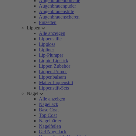
Augenbrauenpomade
Augenbrauenpuder
Augenbrauenstifte
Augenbrauenscheren
Pinzetten
Lippen
Alle anzeigen
Lippenstifte
Lipgloss
Lipliner
Lip-Plumper
Liquid Lipstick
Lippen Zubehör
Lippen-Primer
Lippenbalsam
Matter Lippenstift
Lippenstift-Sets
Nägel
Alle anzeigen
Nagellack
Base Coat
Top Coat
Nagelhärter
Nagelfeilen
Gel Nagellack