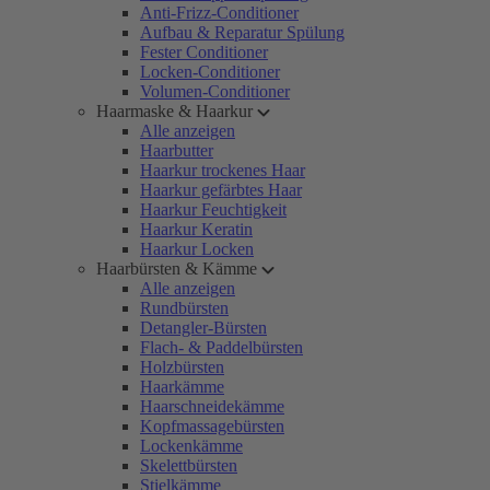
Anti-Frizz-Conditioner
Aufbau & Reparatur Spülung
Fester Conditioner
Locken-Conditioner
Volumen-Conditioner
Haarmaske & Haarkur
Alle anzeigen
Haarbutter
Haarkur trockenes Haar
Haarkur gefärbtes Haar
Haarkur Feuchtigkeit
Haarkur Keratin
Haarkur Locken
Haarbürsten & Kämme
Alle anzeigen
Rundbürsten
Detangler-Bürsten
Flach- & Paddelbürsten
Holzbürsten
Haarkämme
Haarschneidekämme
Kopfmassagebürsten
Lockenkämme
Skelettbürsten
Stielkämme