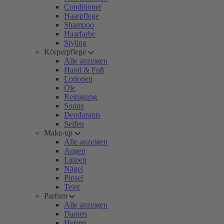
Conditioner
Haarpflege
Shampoo
Haarfarbe
Styling
Körperpflege
Alle anzeigen
Hand & Fuß
Lotionen
Öle
Reinigung
Sonne
Deodorants
Seifen
Make-up
Alle anzeigen
Augen
Lippen
Nägel
Pinsel
Teint
Parfum
Alle anzeigen
Damen
Herren