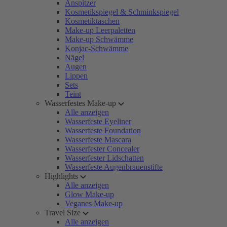
Anspitzer
Kosmetikspiegel & Schminkspiegel
Kosmetiktaschen
Make-up Leerpaletten
Make-up Schwämme
Konjac-Schwämme
Nägel
Augen
Lippen
Sets
Teint
Wasserfestes Make-up
Alle anzeigen
Wasserfeste Eyeliner
Wasserfeste Foundation
Wasserfeste Mascara
Wasserfester Concealer
Wasserfester Lidschatten
Wasserfeste Augenbrauenstifte
Highlights
Alle anzeigen
Glow Make-up
Veganes Make-up
Travel Size
Alle anzeigen