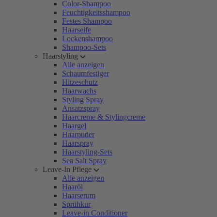
Color-Shampoo
Feuchtigkeitsshampoo
Festes Shampoo
Haarseife
Lockenshampoo
Shampoo-Sets
Haarstyling
Alle anzeigen
Schaumfestiger
Hitzeschutz
Haarwachs
Styling Spray
Ansatzspray
Haarcreme & Stylingcreme
Haargel
Haarpuder
Haarspray
Haarstyling-Sets
Sea Salt Spray
Leave-In Pflege
Alle anzeigen
Haaröl
Haarserum
Sprühkur
Leave-in Conditioner