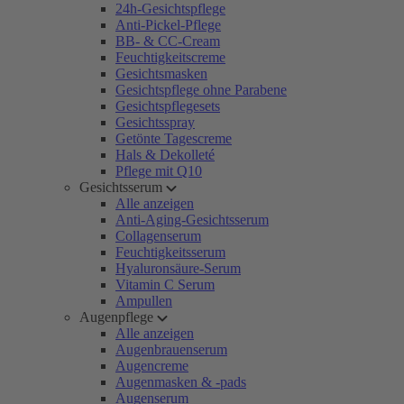
24h-Gesichtspflege
Anti-Pickel-Pflege
BB- & CC-Cream
Feuchtigkeitscreme
Gesichtsmasken
Gesichtspflege ohne Parabene
Gesichtspflegesets
Gesichtsspray
Getönte Tagescreme
Hals & Dekolleté
Pflege mit Q10
Gesichtsserum
Alle anzeigen
Anti-Aging-Gesichtsserum
Collagenserum
Feuchtigkeitsserum
Hyaluronsäure-Serum
Vitamin C Serum
Ampullen
Augenpflege
Alle anzeigen
Augenbrauenserum
Augencreme
Augenmasken & -pads
Augenserum