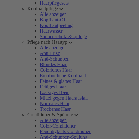
Haarpflegesets
Kopfhautpflege
Alle anzeigen
Kopfhaut-Öl
Kopfhautpeeling
Haarwasser
Sonnenschutz & -pflege
Pflege nach Haartyp
Alle anzeigen
Anti-Frizz
Anti-Schuppen
Blondes Haar
Coloriertes Haar
Empfindliche Kopfhaut
Feines & glattes Haar
Fettiges Haar
Lockiges Haar
Mittel gegen Haarausfall
Normales Haar
Trockenes Haar
Conditioner & Spülung
Alle anzeigen
Color-Conditioner
Feuchtigkeits-Conditioner
Anti-Schuppen-Spülung