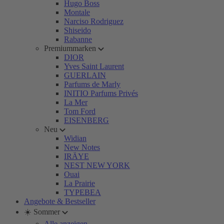
Hugo Boss
Montale
Narciso Rodriguez
Shiseido
Rabanne
Premiummarken
DIOR
Yves Saint Laurent
GUERLAIN
Parfums de Marly
INITIO Parfums Privés
La Mer
Tom Ford
EISENBERG
Neu
Widian
New Notes
IRÄYE
NEST NEW YORK
Ouai
La Prairie
TYPEBEA
Angebote & Bestseller
☀️ Sommer
Alle anzeigen