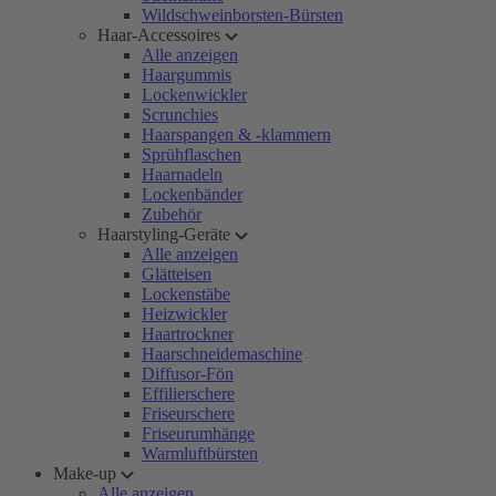
Wildschweinborsten-Bürsten
Haar-Accessoires
Alle anzeigen
Haargummis
Lockenwickler
Scrunchies
Haarspangen & -klammern
Sprühflaschen
Haarnadeln
Lockenbänder
Zubehör
Haarstyling-Geräte
Alle anzeigen
Glätteisen
Lockenstäbe
Heizwickler
Haartrockner
Haarschneidemaschine
Diffusor-Fön
Effilierschere
Friseurschere
Friseurumhänge
Warmluftbürsten
Make-up
Alle anzeigen