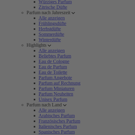
Würziges Parfum
Zitrische Düfte
Parfum nach Jahreszeit
Alle anzeigen
Frühlingsdüfte
Herbstdüfte
Sommerdüfte
Winterdüfte
Highlights
Alle anzeigen
Beliebtes Parfum
Eau de Cologne
Eau de Parfum
Eau de Toilette
Parfum Angebote
Parfum auf Rechnung
Parfum Miniaturen
Parfum Neuheiten
Unisex Parfum
Parfum nach Land
Alle anzeigen
Arabisches Parfum
Französisches Parfum
Italienisches Parfum
Spanisches Parfum