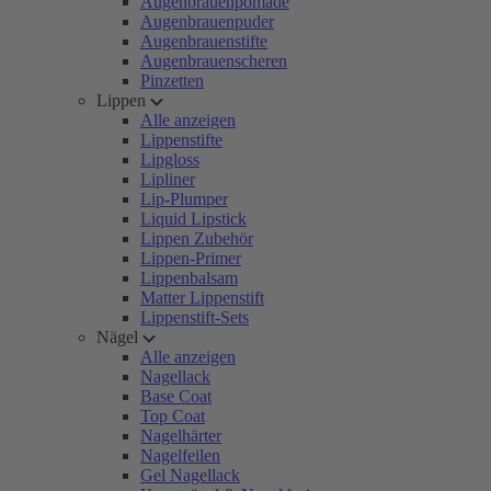
Augenbrauenpomade
Augenbrauenpuder
Augenbrauenstifte
Augenbrauenscheren
Pinzetten
Lippen
Alle anzeigen
Lippenstifte
Lipgloss
Lipliner
Lip-Plumper
Liquid Lipstick
Lippen Zubehör
Lippen-Primer
Lippenbalsam
Matter Lippenstift
Lippenstift-Sets
Nägel
Alle anzeigen
Nagellack
Base Coat
Top Coat
Nagelhärter
Nagelfeilen
Gel Nagellack