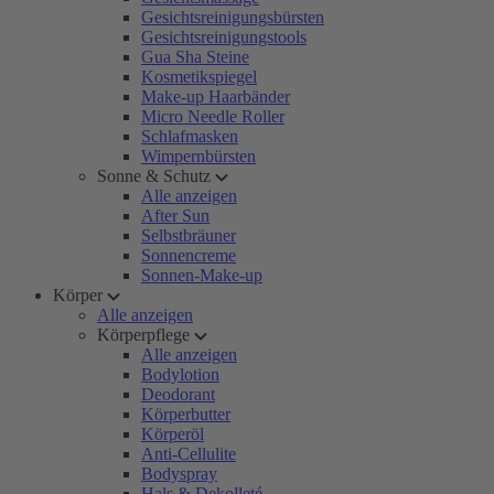
Gesichtsreinigungsbürsten
Gesichtsreinigungstools
Gua Sha Steine
Kosmetikspiegel
Make-up Haarbänder
Micro Needle Roller
Schlafmasken
Wimpernbürsten
Sonne & Schutz
Alle anzeigen
After Sun
Selbstbräuner
Sonnencreme
Sonnen-Make-up
Körper
Alle anzeigen
Körperpflege
Alle anzeigen
Bodylotion
Deodorant
Körperbutter
Körperöl
Anti-Cellulite
Bodyspray
Hals & Dekolleté