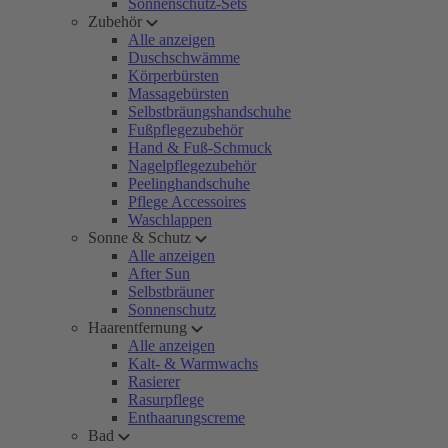
Sonnenschutz-Sets
Zubehör
Alle anzeigen
Duschschwämme
Körperbürsten
Massagebürsten
Selbstbräungshandschuhe
Fußpflegezubehör
Hand & Fuß-Schmuck
Nagelpflegezubehör
Peelinghandschuhe
Pflege Accessoires
Waschlappen
Sonne & Schutz
Alle anzeigen
After Sun
Selbstbräuner
Sonnenschutz
Haarentfernung
Alle anzeigen
Kalt- & Warmwachs
Rasierer
Rasurpflege
Enthaarungscreme
Bad