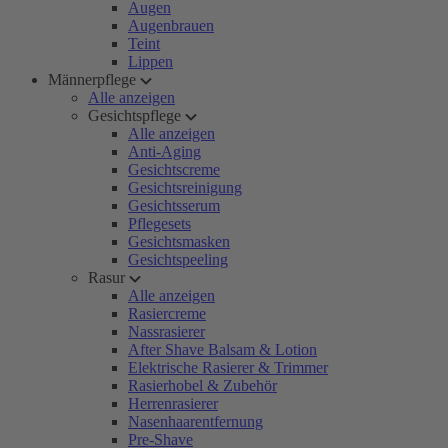
Augen
Augenbrauen
Teint
Lippen
Männerpflege
Alle anzeigen
Gesichtspflege
Alle anzeigen
Anti-Aging
Gesichtscreme
Gesichtsreinigung
Gesichtsserum
Pflegesets
Gesichtsmasken
Gesichtspeeling
Rasur
Alle anzeigen
Rasiercreme
Nassrasierer
After Shave Balsam & Lotion
Elektrische Rasierer & Trimmer
Rasierhobel & Zubehör
Herrenrasierer
Nasenhaarentfernung
Pre-Shave