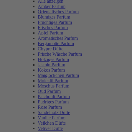
Alle anzeigen
Amber Parfum
Orientalisches Parfum
Blumiges Parfum
Fruchtiges Parfum
Frisches Parfum
Apfel Parfum
Aromatisches Parfum
Bergamotte Parfum
Chypre Düfte
Frische Wäsche Parfum
Holziges Parfum
Jasmin Parfum
Kokos Parfum
Maiglöckchen Parfum
Molekül Parfum
Moschus Parfum
Oud Parfum
Patchouli Parfum
Pudriges Parfum
Rose Parfum
Sandelholz Düfte
Vanille Parfum
Veilchen Düfte
Vetiver Düfte