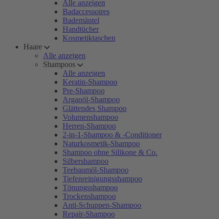
Alle anzeigen
Badaccessoires
Bademäntel
Handtücher
Kosmetiktaschen
Haare
Alle anzeigen
Shampoos
Alle anzeigen
Keratin-Shampoo
Pre-Shampoo
Arganöl-Shampoo
Glättendes Shampoo
Volumenshampoo
Herren-Shampoo
2-in-1-Shampoo & -Conditioner
Naturkosmetik-Shampoo
Shampoo ohne Silikone & Co.
Silbershampoo
Teebaumöl-Shampoo
Tiefenreinigungsshampoo
Tönungsshampoo
Trockenshampoo
Anti-Schuppen-Shampoo
Repair-Shampoo