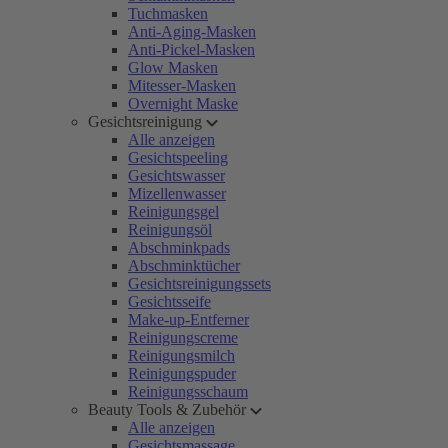
Tuchmasken
Anti-Aging-Masken
Anti-Pickel-Masken
Glow Masken
Mitesser-Masken
Overnight Maske
Gesichtsreinigung
Alle anzeigen
Gesichtspeeling
Gesichtswasser
Mizellenwasser
Reinigungsgel
Reinigungsöl
Abschminkpads
Abschminktücher
Gesichtsreinigungssets
Gesichtsseife
Make-up-Entferner
Reinigungscreme
Reinigungsmilch
Reinigungspuder
Reinigungsschaum
Beauty Tools & Zubehör
Alle anzeigen
Gesichtsmassage