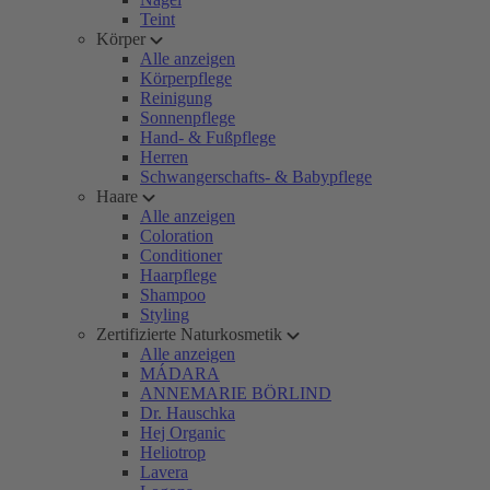
Teint
Körper
Alle anzeigen
Körperpflege
Reinigung
Sonnenpflege
Hand- & Fußpflege
Herren
Schwangerschafts- & Babypflege
Haare
Alle anzeigen
Coloration
Conditioner
Haarpflege
Shampoo
Styling
Zertifizierte Naturkosmetik
Alle anzeigen
MÁDARA
ANNEMARIE BÖRLIND
Dr. Hauschka
Hej Organic
Heliotrop
Lavera