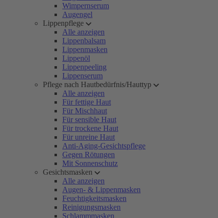
Wimpernserum
Augengel
Lippenpflege
Alle anzeigen
Lippenbalsam
Lippenmasken
Lippenöl
Lippenpeeling
Lippenserum
Pflege nach Hautbedürfnis/Hauttyp
Alle anzeigen
Für fettige Haut
Für Mischhaut
Für sensible Haut
Für trockene Haut
Für unreine Haut
Anti-Aging-Gesichtspflege
Gegen Rötungen
Mit Sonnenschutz
Gesichtsmasken
Alle anzeigen
Augen- & Lippenmasken
Feuchtigkeitsmasken
Reinigungsmasken
Schlammmasken