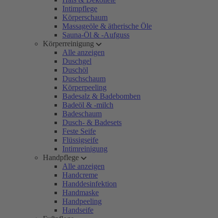
Intimpflege
Körperschaum
Massageöle & ätherische Öle
Sauna-Öl & -Aufguss
Körperreinigung
Alle anzeigen
Duschgel
Duschöl
Duschschaum
Körperpeeling
Badesalz & Badebomben
Badeöl & -milch
Badeschaum
Dusch- & Badesets
Feste Seife
Flüssigseife
Intimreinigung
Handpflege
Alle anzeigen
Handcreme
Handdesinfektion
Handmaske
Handpeeling
Handseife