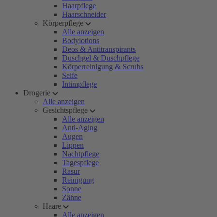
Haarpflege
Haarschneider
Körperpflege
Alle anzeigen
Bodylotions
Deos & Antitranspirants
Duschgel & Duschpflege
Körperreinigung & Scrubs
Seife
Intimpflege
Drogerie
Alle anzeigen
Gesichtspflege
Alle anzeigen
Anti-Aging
Augen
Lippen
Nachtpflege
Tagespflege
Rasur
Reinigung
Sonne
Zähne
Haare
Alle anzeigen