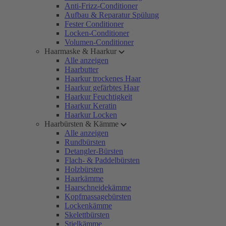
Anti-Frizz-Conditioner
Aufbau & Reparatur Spülung
Fester Conditioner
Locken-Conditioner
Volumen-Conditioner
Haarmaske & Haarkur
Alle anzeigen
Haarbutter
Haarkur trockenes Haar
Haarkur gefärbtes Haar
Haarkur Feuchtigkeit
Haarkur Keratin
Haarkur Locken
Haarbürsten & Kämme
Alle anzeigen
Rundbürsten
Detangler-Bürsten
Flach- & Paddelbürsten
Holzbürsten
Haarkämme
Haarschneidekämme
Kopfmassagebürsten
Lockenkämme
Skelettbürsten
Stielkämme