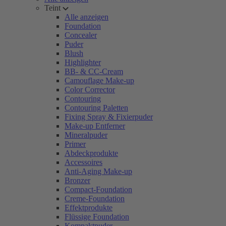
Teint
Alle anzeigen
Foundation
Concealer
Puder
Blush
Highlighter
BB- & CC-Cream
Camouflage Make-up
Color Corrector
Contouring
Contouring Paletten
Fixing Spray & Fixierpuder
Make-up Entferner
Mineralpuder
Primer
Abdeckprodukte
Accessoires
Anti-Aging Make-up
Bronzer
Compact-Foundation
Creme-Foundation
Effektprodukte
Flüssige Foundation
Kompaktpuder