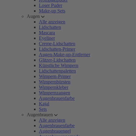
Loser Puder
Make-up Sets
Augen
Alle anzeigen
Lidschatten
Mascara
Eyeliner
Creme-Lidschatten
Lidschatten-Primer
Augen-Make-up-Entferner
Glitzer-Lidschatten
Künstliche Wimpern
Lidschattenpaletten
Wimpern-Primer
Wimpernbürsten
Wimpernkleber
Wimpernzangen
Augenbrauenfarbe
Kajal
Sets
Augenbrauen
Alle anzeigen
Augenbrauenfarbe
Augenbrauengel