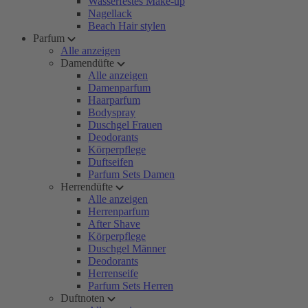
Wasserfestes Make-up
Nagellack
Beach Hair stylen
Parfum
Alle anzeigen
Damendüfte
Alle anzeigen
Damenparfum
Haarparfum
Bodyspray
Duschgel Frauen
Deodorants
Körperpflege
Duftseifen
Parfum Sets Damen
Herrendüfte
Alle anzeigen
Herrenparfum
After Shave
Körperpflege
Duschgel Männer
Deodorants
Herrenseife
Parfum Sets Herren
Duftnoten