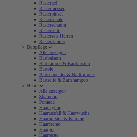
Rasiergel
Rasiermesser
Rasierpinsel
Rasierschale
Rasierschaum
Rasierseife
Rasiersets Herren
Rasierständer
Bartpflege
Alle anzeigen
Bartbalsam
Bartkämme & Bartbürsten
Bartöle
Bartschneider & Barttrimmer
Bartseife & Bartshampoo
Haare
Alle anzeigen
Shampoo
Pomade
Haarstyling
Haarausfall & Haarwuchs
Haarbürsten & Kämme
Haarcreme
Haargel
Haarpaste