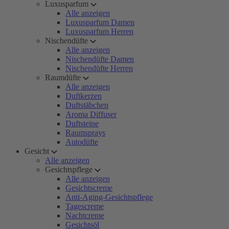
Luxusparfum
Alle anzeigen
Luxusparfum Damen
Luxusparfum Herren
Nischendüfte
Alle anzeigen
Nischendüfte Damen
Nischendüfte Herren
Raumdüfte
Alle anzeigen
Duftkerzen
Duftstäbchen
Aroma Diffuser
Duftsteine
Raumsprays
Autodüfte
Gesicht
Alle anzeigen
Gesichtspflege
Alle anzeigen
Gesichtscreme
Anti-Aging-Gesichtspflege
Tagescreme
Nachtcreme
Gesichtsöl