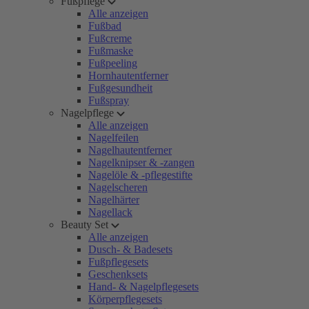
Fußpflege
Alle anzeigen
Fußbad
Fußcreme
Fußmaske
Fußpeeling
Hornhautentferner
Fußgesundheit
Fußspray
Nagelpflege
Alle anzeigen
Nagelfeilen
Nagelhautentferner
Nagelknipser & -zangen
Nagelöle & -pflegestifte
Nagelscheren
Nagelhärter
Nagellack
Beauty Set
Alle anzeigen
Dusch- & Badesets
Fußpflegesets
Geschenksets
Hand- & Nagelpflegesets
Körperpflegesets