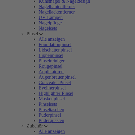
Kunstnägel & Nageldesign
Nagelhautentferner
Nagellackentferner
UV-Lampen
Nagelpflege
Nagelsets
Pinsel
Alle anzeigen
Foundationpinsel
Lidschattenpinsel
Lippenpinsel
Pinselreiniger
Rougepinsel
Applikatoren
Augenbrauenpinsel
Concealer-Pinsel
Eyelinerpinsel
Highlighter-Pinsel
Maskenpinsel
Pinselsets
Pinseltaschen
Puderpinsel
Puderquasten
Zubehör
Alle anzeigen