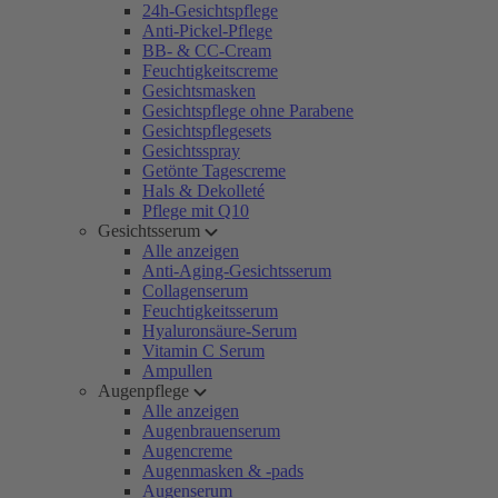
24h-Gesichtspflege
Anti-Pickel-Pflege
BB- & CC-Cream
Feuchtigkeitscreme
Gesichtsmasken
Gesichtspflege ohne Parabene
Gesichtspflegesets
Gesichtsspray
Getönte Tagescreme
Hals & Dekolleté
Pflege mit Q10
Gesichtsserum
Alle anzeigen
Anti-Aging-Gesichtsserum
Collagenserum
Feuchtigkeitsserum
Hyaluronsäure-Serum
Vitamin C Serum
Ampullen
Augenpflege
Alle anzeigen
Augenbrauenserum
Augencreme
Augenmasken & -pads
Augenserum