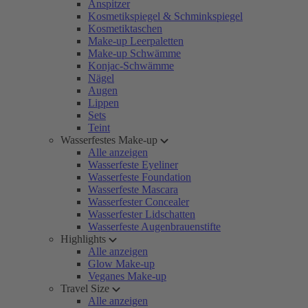
Anspitzer
Kosmetikspiegel & Schminkspiegel
Kosmetiktaschen
Make-up Leerpaletten
Make-up Schwämme
Konjac-Schwämme
Nägel
Augen
Lippen
Sets
Teint
Wasserfestes Make-up
Alle anzeigen
Wasserfeste Eyeliner
Wasserfeste Foundation
Wasserfeste Mascara
Wasserfester Concealer
Wasserfester Lidschatten
Wasserfeste Augenbrauenstifte
Highlights
Alle anzeigen
Glow Make-up
Veganes Make-up
Travel Size
Alle anzeigen