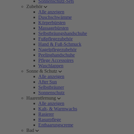
Sonnenschutz-Sets
Zubehör
Alle anzeigen
Duschschwämme
Körperbürsten
Massagebürsten
Selbstbräungshandschuhe
Fußpflegezubehör
Hand & Fuß-Schmuck
Nagelpflegezubehör
Peelinghandschuhe
Pflege Accessoires
Waschlappen
Sonne & Schutz
Alle anzeigen
After Sun
Selbstbräuner
Sonnenschutz
Haarentfernung
Alle anzeigen
Kalt- & Warmwachs
Rasierer
Rasurpflege
Enthaarungscreme
Bad