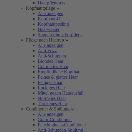
Haarpflegesets
Kopfhautpflege
Alle anzeigen
Kopfhaut-Öl
Kopfhautpeeling
Haarwasser
Sonnenschutz & -pflege
Pflege nach Haartyp
Alle anzeigen
Anti-Frizz
Anti-Schuppen
Blondes Haar
Coloriertes Haar
Empfindliche Kopfhaut
Feines & glattes Haar
Fettiges Haar
Lockiges Haar
Mittel gegen Haarausfall
Normales Haar
Trockenes Haar
Conditioner & Spülung
Alle anzeigen
Color-Conditioner
Feuchtigkeits-Conditioner
Anti-Schuppen-Spülung