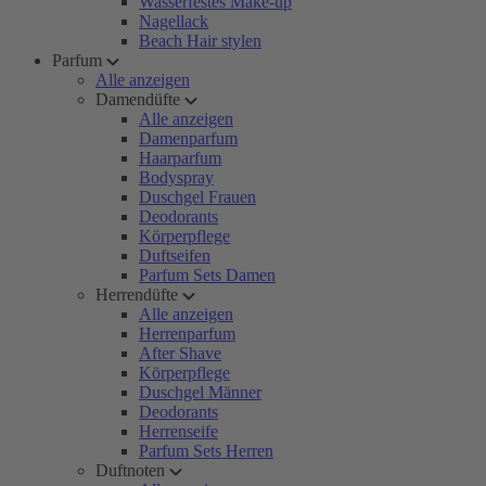
Wasserfestes Make-up
Nagellack
Beach Hair stylen
Parfum
Alle anzeigen
Damendüfte
Alle anzeigen
Damenparfum
Haarparfum
Bodyspray
Duschgel Frauen
Deodorants
Körperpflege
Duftseifen
Parfum Sets Damen
Herrendüfte
Alle anzeigen
Herrenparfum
After Shave
Körperpflege
Duschgel Männer
Deodorants
Herrenseife
Parfum Sets Herren
Duftnoten