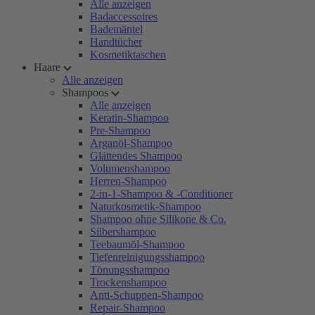
Alle anzeigen
Badaccessoires
Bademäntel
Handtücher
Kosmetiktaschen
Haare
Alle anzeigen
Shampoos
Alle anzeigen
Keratin-Shampoo
Pre-Shampoo
Arganöl-Shampoo
Glättendes Shampoo
Volumenshampoo
Herren-Shampoo
2-in-1-Shampoo & -Conditioner
Naturkosmetik-Shampoo
Shampoo ohne Silikone & Co.
Silbershampoo
Teebaumöl-Shampoo
Tiefenreinigungsshampoo
Tönungsshampoo
Trockenshampoo
Anti-Schuppen-Shampoo
Repair-Shampoo