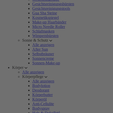
Gesichtsreinigungsbürsten
Gesichtsreinigungstools
Gua Sha Steine
Kosmetikspiegel
Make-up Haarbänder
Micro Needle Roller
Schlafmasken
Wimpernbürsten
Sonne & Schutz
Alle anzeigen
After Sun
Selbstbräuner
Sonnencreme
Sonnen-Make-up
Körper
Alle anzeigen
Körperpflege
Alle anzeigen
Bodylotion
Deodorant
Körperbutter
Körperöl
Anti-Cellulite
Bodyspray
Hals & Dekolleté