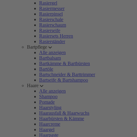
Rasiergel
Rasiermesser
Rasierpinsel
Rasierschale
Rasierschaum
Rasierseife
Rasiersets Herren
Rasierständer
Bartpflege
Alle anzeigen
Bartbalsam
Bartkämme & Bartbürsten
Bartöle
Bartschneider & Barttrimmer
Bartseife & Bartshampoo
Haare
Alle anzeigen
Shampoo
Pomade
Haarstyling
Haarausfall & Haarwuchs
Haarbürsten & Kämme
Haarcreme
Haargel
Haarpaste