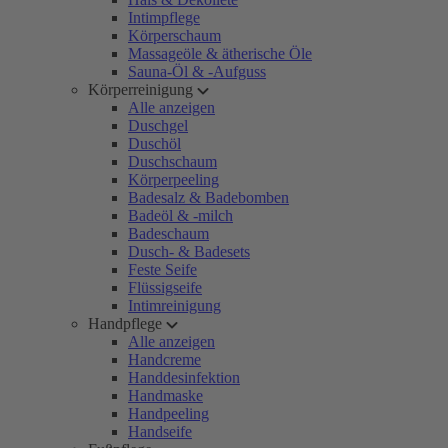
Intimpflege
Körperschaum
Massageöle & ätherische Öle
Sauna-Öl & -Aufguss
Körperreinigung
Alle anzeigen
Duschgel
Duschöl
Duschschaum
Körperpeeling
Badesalz & Badebomben
Badeöl & -milch
Badeschaum
Dusch- & Badesets
Feste Seife
Flüssigseife
Intimreinigung
Handpflege
Alle anzeigen
Handcreme
Handdesinfektion
Handmaske
Handpeeling
Handseife