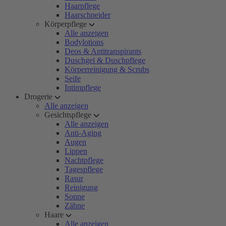
Haarpflege
Haarschneider
Körperpflege
Alle anzeigen
Bodylotions
Deos & Antitranspirants
Duschgel & Duschpflege
Körperreinigung & Scrubs
Seife
Intimpflege
Drogerie
Alle anzeigen
Gesichtspflege
Alle anzeigen
Anti-Aging
Augen
Lippen
Nachtpflege
Tagespflege
Rasur
Reinigung
Sonne
Zähne
Haare
Alle anzeigen