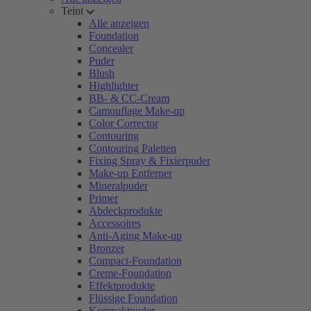
Teint
Alle anzeigen
Foundation
Concealer
Puder
Blush
Highlighter
BB- & CC-Cream
Camouflage Make-up
Color Corrector
Contouring
Contouring Paletten
Fixing Spray & Fixierpuder
Make-up Entferner
Mineralpuder
Primer
Abdeckprodukte
Accessoires
Anti-Aging Make-up
Bronzer
Compact-Foundation
Creme-Foundation
Effektprodukte
Flüssige Foundation
Kompaktpuder