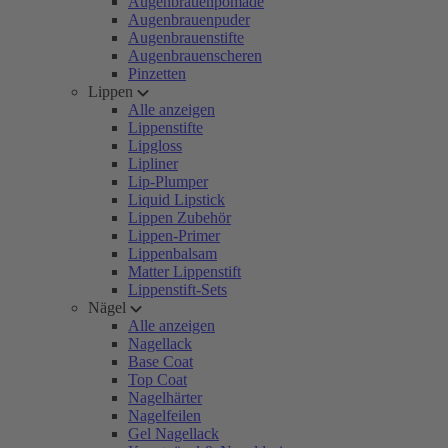
Augenbrauenpomade
Augenbrauenpuder
Augenbrauenstifte
Augenbrauenscheren
Pinzetten
Lippen
Alle anzeigen
Lippenstifte
Lipgloss
Lipliner
Lip-Plumper
Liquid Lipstick
Lippen Zubehör
Lippen-Primer
Lippenbalsam
Matter Lippenstift
Lippenstift-Sets
Nägel
Alle anzeigen
Nagellack
Base Coat
Top Coat
Nagelhärter
Nagelfeilen
Gel Nagellack