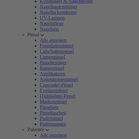
Kunstnägel & Nageldesign
Nagelhautentferner
Nagellackentferner
UV-Lampen
Nagelpflege
Nagelsets
Pinsel
Alle anzeigen
Foundationpinsel
Lidschattenpinsel
Lippenpinsel
Pinselreiniger
Rougepinsel
Applikatoren
Augenbrauenpinsel
Concealer-Pinsel
Eyelinerpinsel
Highlighter-Pinsel
Maskenpinsel
Pinselsets
Pinseltaschen
Puderpinsel
Puderquasten
Zubehör
Alle anzeigen