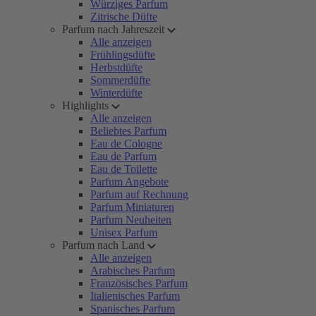
Würziges Parfum
Zitrische Düfte
Parfum nach Jahreszeit
Alle anzeigen
Frühlingsdüfte
Herbstdüfte
Sommerdüfte
Winterdüfte
Highlights
Alle anzeigen
Beliebtes Parfum
Eau de Cologne
Eau de Parfum
Eau de Toilette
Parfum Angebote
Parfum auf Rechnung
Parfum Miniaturen
Parfum Neuheiten
Unisex Parfum
Parfum nach Land
Alle anzeigen
Arabisches Parfum
Französisches Parfum
Italienisches Parfum
Spanisches Parfum