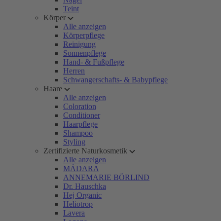
Teint
Körper
Alle anzeigen
Körperpflege
Reinigung
Sonnenpflege
Hand- & Fußpflege
Herren
Schwangerschafts- & Babypflege
Haare
Alle anzeigen
Coloration
Conditioner
Haarpflege
Shampoo
Styling
Zertifizierte Naturkosmetik
Alle anzeigen
MÁDARA
ANNEMARIE BÖRLIND
Dr. Hauschka
Hej Organic
Heliotrop
Lavera