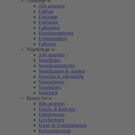
Fußpflege
Alle anzeigen
Fußbad
Fußcreme
Fußmaske
Fußpeeling
Hornhautentferner
Fußgesundheit
Fußspray
Nagelpflege
Alle anzeigen
Nagelfeilen
Nagelhautentferner
Nagelknipser & -zangen
Nagelöle & -pflegestifte
Nagelscheren
Nagelhärter
Nagellack
Beauty Set
Alle anzeigen
Dusch- & Badesets
Fußpflegesets
Geschenksets
Hand- & Nagelpflegesets
Körperpflegesets