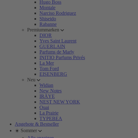
Hugo Boss
Montale
Narciso Rodriguez
Shiseido
Rabanne
Premiummarken
DIOR
Yves Saint Laurent
GUERLAIN
Parfums de Marly
INITIO Parfums Privés
La Mer
Tom Ford
EISENBERG
Neu
Widian
New Notes
IRÄYE
NEST NEW YORK
Ouai
La Prairie
TYPEBEA
Angebote & Bestseller
☀️ Sommer
Alle anzeigen