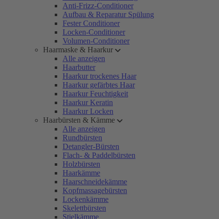
Anti-Frizz-Conditioner
Aufbau & Reparatur Spülung
Fester Conditioner
Locken-Conditioner
Volumen-Conditioner
Haarmaske & Haarkur
Alle anzeigen
Haarbutter
Haarkur trockenes Haar
Haarkur gefärbtes Haar
Haarkur Feuchtigkeit
Haarkur Keratin
Haarkur Locken
Haarbürsten & Kämme
Alle anzeigen
Rundbürsten
Detangler-Bürsten
Flach- & Paddelbürsten
Holzbürsten
Haarkämme
Haarschneidekämme
Kopfmassagebürsten
Lockenkämme
Skelettbürsten
Stielkämme