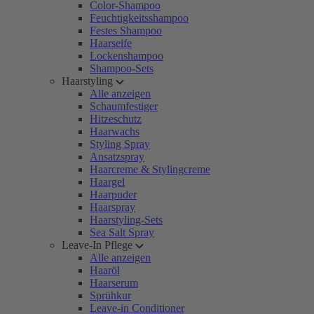
Color-Shampoo
Feuchtigkeitsshampoo
Festes Shampoo
Haarseife
Lockenshampoo
Shampoo-Sets
Haarstyling
Alle anzeigen
Schaumfestiger
Hitzeschutz
Haarwachs
Styling Spray
Ansatzspray
Haarcreme & Stylingcreme
Haargel
Haarpuder
Haarspray
Haarstyling-Sets
Sea Salt Spray
Leave-In Pflege
Alle anzeigen
Haaröl
Haarserum
Sprühkur
Leave-in Conditioner