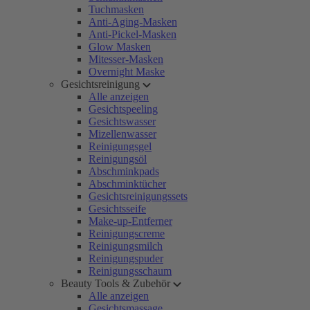
Tuchmasken
Anti-Aging-Masken
Anti-Pickel-Masken
Glow Masken
Mitesser-Masken
Overnight Maske
Gesichtsreinigung
Alle anzeigen
Gesichtspeeling
Gesichtswasser
Mizellenwasser
Reinigungsgel
Reinigungsöl
Abschminkpads
Abschminktücher
Gesichtsreinigungssets
Gesichtsseife
Make-up-Entferner
Reinigungscreme
Reinigungsmilch
Reinigungspuder
Reinigungsschaum
Beauty Tools & Zubehör
Alle anzeigen
Gesichtsmassage