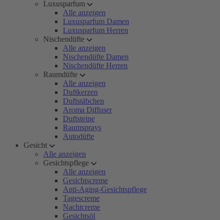
Luxusparfum
Alle anzeigen
Luxusparfum Damen
Luxusparfum Herren
Nischendüfte
Alle anzeigen
Nischendüfte Damen
Nischendüfte Herren
Raumdüfte
Alle anzeigen
Duftkerzen
Duftstäbchen
Aroma Diffuser
Duftsteine
Raumsprays
Autodüfte
Gesicht
Alle anzeigen
Gesichtspflege
Alle anzeigen
Gesichtscreme
Anti-Aging-Gesichtspflege
Tagescreme
Nachtcreme
Gesichtsöl