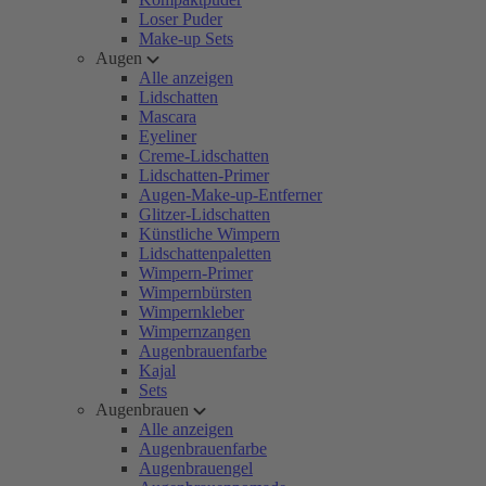
Loser Puder
Make-up Sets
Augen
Alle anzeigen
Lidschatten
Mascara
Eyeliner
Creme-Lidschatten
Lidschatten-Primer
Augen-Make-up-Entferner
Glitzer-Lidschatten
Künstliche Wimpern
Lidschattenpaletten
Wimpern-Primer
Wimpernbürsten
Wimpernkleber
Wimpernzangen
Augenbrauenfarbe
Kajal
Sets
Augenbrauen
Alle anzeigen
Augenbrauenfarbe
Augenbrauengel