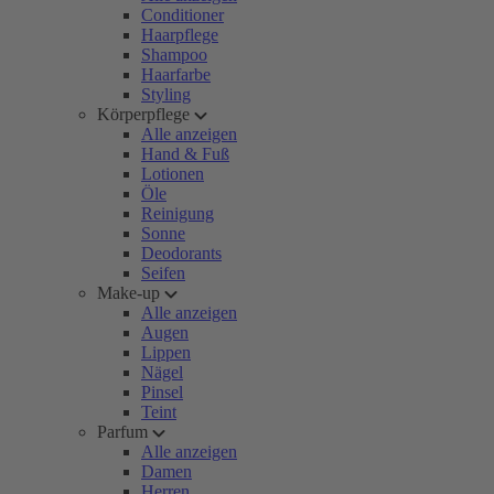
Conditioner
Haarpflege
Shampoo
Haarfarbe
Styling
Körperpflege
Alle anzeigen
Hand & Fuß
Lotionen
Öle
Reinigung
Sonne
Deodorants
Seifen
Make-up
Alle anzeigen
Augen
Lippen
Nägel
Pinsel
Teint
Parfum
Alle anzeigen
Damen
Herren