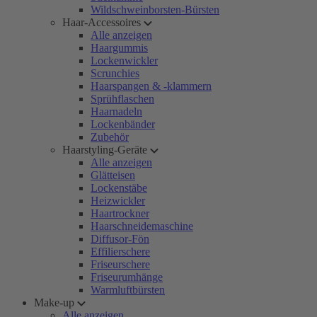
Wildschweinborsten-Bürsten
Haar-Accessoires
Alle anzeigen
Haargummis
Lockenwickler
Scrunchies
Haarspangen & -klammern
Sprühflaschen
Haarnadeln
Lockenbänder
Zubehör
Haarstyling-Geräte
Alle anzeigen
Glätteisen
Lockenstäbe
Heizwickler
Haartrockner
Haarschneidemaschine
Diffusor-Fön
Effilierschere
Friseurschere
Friseurumhänge
Warmluftbürsten
Make-up
Alle anzeigen