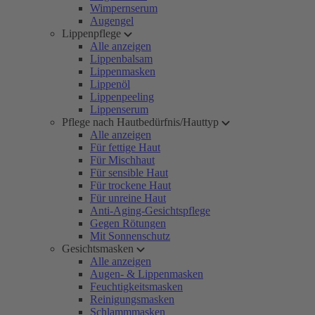
Wimpernserum
Augengel
Lippenpflege
Alle anzeigen
Lippenbalsam
Lippenmasken
Lippenöl
Lippenpeeling
Lippenserum
Pflege nach Hautbedürfnis/Hauttyp
Alle anzeigen
Für fettige Haut
Für Mischhaut
Für sensible Haut
Für trockene Haut
Für unreine Haut
Anti-Aging-Gesichtspflege
Gegen Rötungen
Mit Sonnenschutz
Gesichtsmasken
Alle anzeigen
Augen- & Lippenmasken
Feuchtigkeitsmasken
Reinigungsmasken
Schlammmasken