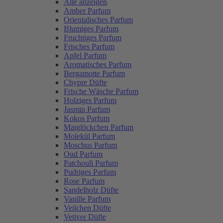
Alle anzeigen
Amber Parfum
Orientalisches Parfum
Blumiges Parfum
Fruchtiges Parfum
Frisches Parfum
Apfel Parfum
Aromatisches Parfum
Bergamotte Parfum
Chypre Düfte
Frische Wäsche Parfum
Holziges Parfum
Jasmin Parfum
Kokos Parfum
Maiglöckchen Parfum
Molekül Parfum
Moschus Parfum
Oud Parfum
Patchouli Parfum
Pudriges Parfum
Rose Parfum
Sandelholz Düfte
Vanille Parfum
Veilchen Düfte
Vetiver Düfte