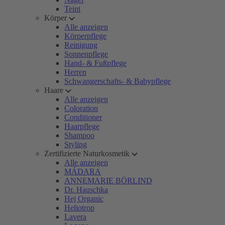
Teint
Körper
Alle anzeigen
Körperpflege
Reinigung
Sonnenpflege
Hand- & Fußpflege
Herren
Schwangerschafts- & Babypflege
Haare
Alle anzeigen
Coloration
Conditioner
Haarpflege
Shampoo
Styling
Zertifizierte Naturkosmetik
Alle anzeigen
MÁDARA
ANNEMARIE BÖRLIND
Dr. Hauschka
Hej Organic
Heliotrop
Lavera