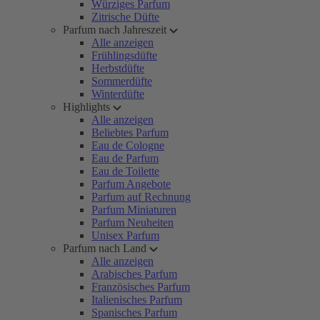
Würziges Parfum
Zitrische Düfte
Parfum nach Jahreszeit
Alle anzeigen
Frühlingsdüfte
Herbstdüfte
Sommerdüfte
Winterdüfte
Highlights
Alle anzeigen
Beliebtes Parfum
Eau de Cologne
Eau de Parfum
Eau de Toilette
Parfum Angebote
Parfum auf Rechnung
Parfum Miniaturen
Parfum Neuheiten
Unisex Parfum
Parfum nach Land
Alle anzeigen
Arabisches Parfum
Französisches Parfum
Italienisches Parfum
Spanisches Parfum