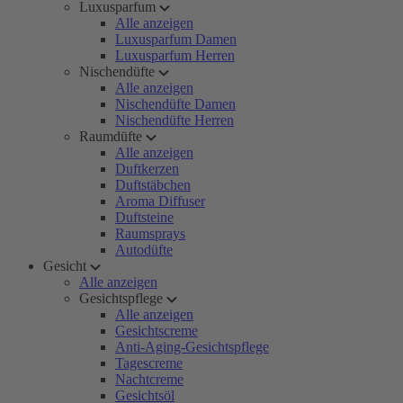
Luxusparfum
Alle anzeigen
Luxusparfum Damen
Luxusparfum Herren
Nischendüfte
Alle anzeigen
Nischendüfte Damen
Nischendüfte Herren
Raumdüfte
Alle anzeigen
Duftkerzen
Duftstäbchen
Aroma Diffuser
Duftsteine
Raumsprays
Autodüfte
Gesicht
Alle anzeigen
Gesichtspflege
Alle anzeigen
Gesichtscreme
Anti-Aging-Gesichtspflege
Tagescreme
Nachtcreme
Gesichtsöl