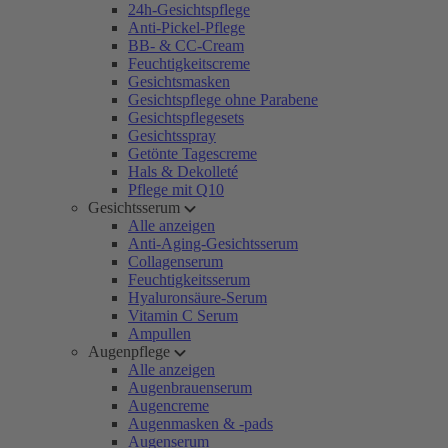
24h-Gesichtspflege
Anti-Pickel-Pflege
BB- & CC-Cream
Feuchtigkeitscreme
Gesichtsmasken
Gesichtspflege ohne Parabene
Gesichtspflegesets
Gesichtsspray
Getönte Tagescreme
Hals & Dekolleté
Pflege mit Q10
Gesichtsserum
Alle anzeigen
Anti-Aging-Gesichtsserum
Collagenserum
Feuchtigkeitsserum
Hyaluronsäure-Serum
Vitamin C Serum
Ampullen
Augenpflege
Alle anzeigen
Augenbrauenserum
Augencreme
Augenmasken & -pads
Augenserum