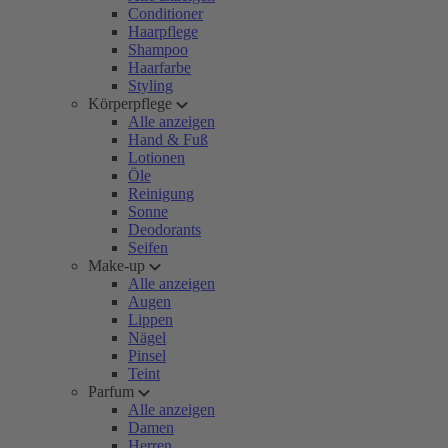
Conditioner
Haarpflege
Shampoo
Haarfarbe
Styling
Körperpflege
Alle anzeigen
Hand & Fuß
Lotionen
Öle
Reinigung
Sonne
Deodorants
Seifen
Make-up
Alle anzeigen
Augen
Lippen
Nägel
Pinsel
Teint
Parfum
Alle anzeigen
Damen
Herren