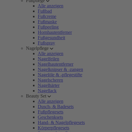
Fußpflege
Alle anzeigen
Fußbad
Fußcreme
Fußmaske
Fußpeeling
Hornhautentferner
Fußgesundheit
Fußspray
Nagelpflege
Alle anzeigen
Nagelfeilen
Nagelhautentferner
Nagelknipser & -zangen
Nagelöle & -pflegestifte
Nagelscheren
Nagelhärter
Nagellack
Beauty Set
Alle anzeigen
Dusch- & Badesets
Fußpflegesets
Geschenksets
Hand- & Nagelpflegesets
Körperpflegesets