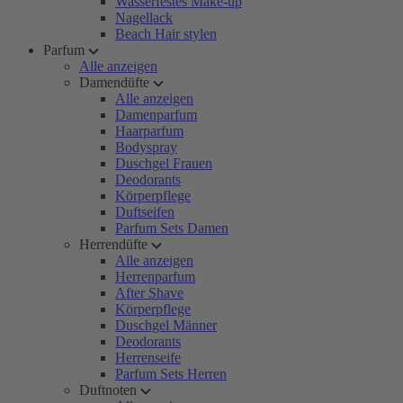
Wasserfestes Make-up
Nagellack
Beach Hair stylen
Parfum
Alle anzeigen
Damendüfte
Alle anzeigen
Damenparfum
Haarparfum
Bodyspray
Duschgel Frauen
Deodorants
Körperpflege
Duftseifen
Parfum Sets Damen
Herrendüfte
Alle anzeigen
Herrenparfum
After Shave
Körperpflege
Duschgel Männer
Deodorants
Herrenseife
Parfum Sets Herren
Duftnoten