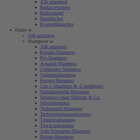
Alle anzeigen
Badaccessoires
Bademäntel
Handtücher
Kosmetiktaschen
Haare
Alle anzeigen
Shampoos
Alle anzeigen
Keratin-Shampoo
Pre-Shampoo
Arganöl-Shampoo
Glättendes Shampoo
Volumenshampoo
Herren-Shampoo
2-in-1-Shampoo & -Conditioner
Naturkosmetik-Shampoo
Shampoo ohne Silikone & Co.
Silbershampoo
Teebaumöl-Shampoo
Tiefenreinigungsshampoo
Tönungsshampoo
Trockenshampoo
Anti-Schuppen-Shampoo
Repair-Shampoo