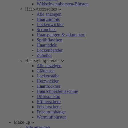
Wildschweinborsten-Bürsten
Haar-Accessoires
Alle anzeigen
Haargummis
Lockenwickler
Scrunchies
Haarspangen & -klammern
Sprühflaschen
Haarnadeln
Lockenbänder
Zubehör
Haarstyling-Geräte
Alle anzeigen
Glätteisen
Lockenstäbe
Heizwickler
Haartrockner
Haarschneidemaschine
Diffusor-Fön
Effilierschere
Friseurschere
Friseurumhänge
Warmluftbürsten
Make-up
Alle anzeigen