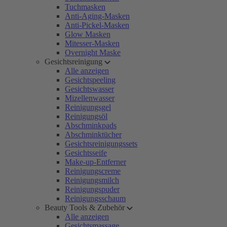
Tuchmasken
Anti-Aging-Masken
Anti-Pickel-Masken
Glow Masken
Mitesser-Masken
Overnight Maske
Gesichtsreinigung
Alle anzeigen
Gesichtspeeling
Gesichtswasser
Mizellenwasser
Reinigungsgel
Reinigungsöl
Abschminkpads
Abschminktücher
Gesichtsreinigungssets
Gesichtsseife
Make-up-Entferner
Reinigungscreme
Reinigungsmilch
Reinigungspuder
Reinigungsschaum
Beauty Tools & Zubehör
Alle anzeigen
Gesichtsmassage