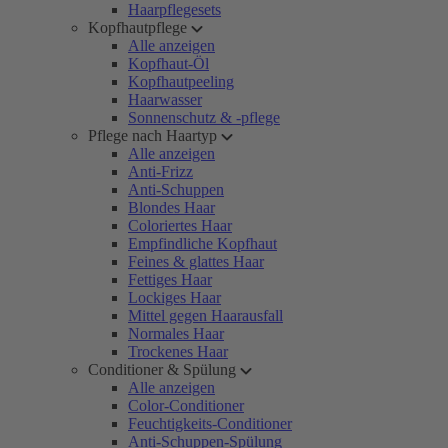
Haarpflegesets
Kopfhautpflege
Alle anzeigen
Kopfhaut-Öl
Kopfhautpeeling
Haarwasser
Sonnenschutz & -pflege
Pflege nach Haartyp
Alle anzeigen
Anti-Frizz
Anti-Schuppen
Blondes Haar
Coloriertes Haar
Empfindliche Kopfhaut
Feines & glattes Haar
Fettiges Haar
Lockiges Haar
Mittel gegen Haarausfall
Normales Haar
Trockenes Haar
Conditioner & Spülung
Alle anzeigen
Color-Conditioner
Feuchtigkeits-Conditioner
Anti-Schuppen-Spülung