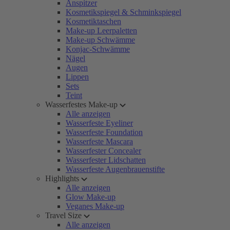
Anspitzer
Kosmetikspiegel & Schminkspiegel
Kosmetiktaschen
Make-up Leerpaletten
Make-up Schwämme
Konjac-Schwämme
Nägel
Augen
Lippen
Sets
Teint
Wasserfestes Make-up
Alle anzeigen
Wasserfeste Eyeliner
Wasserfeste Foundation
Wasserfeste Mascara
Wasserfester Concealer
Wasserfester Lidschatten
Wasserfeste Augenbrauenstifte
Highlights
Alle anzeigen
Glow Make-up
Veganes Make-up
Travel Size
Alle anzeigen