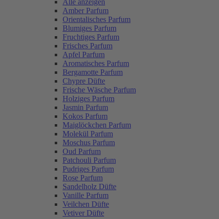
Alle anzeigen
Amber Parfum
Orientalisches Parfum
Blumiges Parfum
Fruchtiges Parfum
Frisches Parfum
Apfel Parfum
Aromatisches Parfum
Bergamotte Parfum
Chypre Düfte
Frische Wäsche Parfum
Holziges Parfum
Jasmin Parfum
Kokos Parfum
Maiglöckchen Parfum
Molekül Parfum
Moschus Parfum
Oud Parfum
Patchouli Parfum
Pudriges Parfum
Rose Parfum
Sandelholz Düfte
Vanille Parfum
Veilchen Düfte
Vetiver Düfte