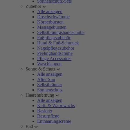
Sonnenschutz-Sets
Zubehör
Alle anzeigen
Duschschwämme
Körperbürsten
Massagebürsten
Selbstbräungshandschuhe
Fußpflegezubehör
Hand & Fuß-Schmuck
Nagelpflegezubehör
Peelinghandschuhe
Pflege Accessoires
Waschlappen
Sonne & Schutz
Alle anzeigen
After Sun
Selbstbräuner
Sonnenschutz
Haarentfernung
Alle anzeigen
Kalt- & Warmwachs
Rasierer
Rasurpflege
Enthaarungscreme
Bad