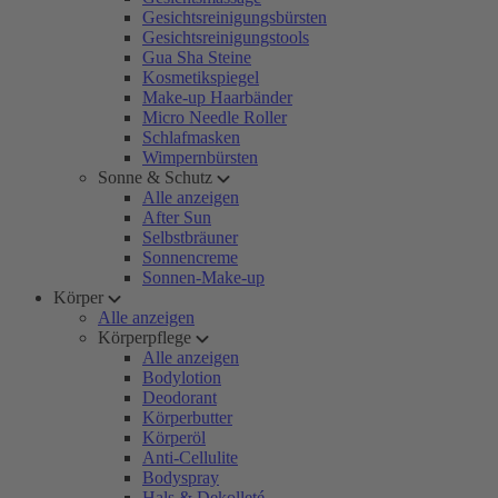
Gesichtsreinigungsbürsten
Gesichtsreinigungstools
Gua Sha Steine
Kosmetikspiegel
Make-up Haarbänder
Micro Needle Roller
Schlafmasken
Wimpernbürsten
Sonne & Schutz
Alle anzeigen
After Sun
Selbstbräuner
Sonnencreme
Sonnen-Make-up
Körper
Alle anzeigen
Körperpflege
Alle anzeigen
Bodylotion
Deodorant
Körperbutter
Körperöl
Anti-Cellulite
Bodyspray
Hals & Dekolleté