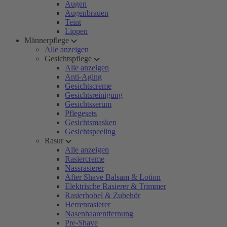
Augen
Augenbrauen
Teint
Lippen
Männerpflege
Alle anzeigen
Gesichtspflege
Alle anzeigen
Anti-Aging
Gesichtscreme
Gesichtsreinigung
Gesichtsserum
Pflegesets
Gesichtsmasken
Gesichtspeeling
Rasur
Alle anzeigen
Rasiercreme
Nassrasierer
After Shave Balsam & Lotion
Elektrische Rasierer & Trimmer
Rasierhobel & Zubehör
Herrenrasierer
Nasenhaarentfernung
Pre-Shave