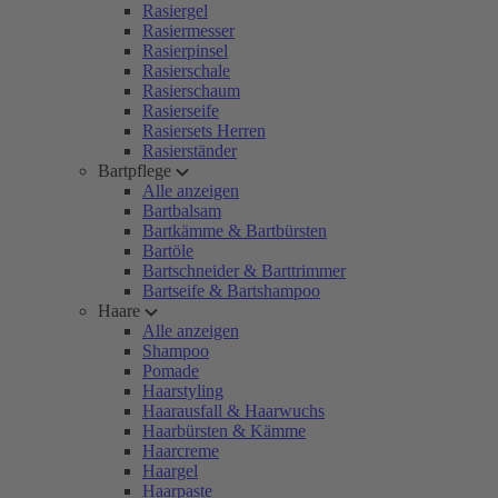
Rasiergel
Rasiermesser
Rasierpinsel
Rasierschale
Rasierschaum
Rasierseife
Rasiersets Herren
Rasierständer
Bartpflege
Alle anzeigen
Bartbalsam
Bartkämme & Bartbürsten
Bartöle
Bartschneider & Barttrimmer
Bartseife & Bartshampoo
Haare
Alle anzeigen
Shampoo
Pomade
Haarstyling
Haarausfall & Haarwuchs
Haarbürsten & Kämme
Haarcreme
Haargel
Haarpaste