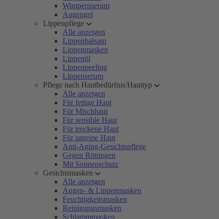
Wimpernserum
Augengel
Lippenpflege
Alle anzeigen
Lippenbalsam
Lippenmasken
Lippenöl
Lippenpeeling
Lippenserum
Pflege nach Hautbedürfnis/Hauttyp
Alle anzeigen
Für fettige Haut
Für Mischhaut
Für sensible Haut
Für trockene Haut
Für unreine Haut
Anti-Aging-Gesichtspflege
Gegen Rötungen
Mit Sonnenschutz
Gesichtsmasken
Alle anzeigen
Augen- & Lippenmasken
Feuchtigkeitsmasken
Reinigungsmasken
Schlammmasken