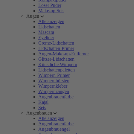
Loser Puder
Make-up Sets
Augen
Alle anzeigen
Lidschatten
Mascara
Eyeliner
Creme-Lidschatten
Lidschatten-Primer
Augen-Make-up-Entferner
Glitzer-Lidschatten
Künstliche Wimpern
Lidschattenpaletten
Wimpern-Primer
Wimpernbürsten
Wimpernkleber
Wimpernzangen
Augenbrauenfarbe
Kajal
Sets
Augenbrauen
Alle anzeigen
Augenbrauenfarbe
Augenbrauengel