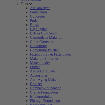
Teint
Alle anzeigen
Foundation
Concealer
Puder
Blush
Highlighter
BB- & CC-Cream
Camouflage Make-up
Color Corrector
Contouring
Contouring Paletten
Fixing Spray & Fixierpuder
Make-up Entferner
Mineralpuder
Primer
Abdeckprodukte
Accessoires
Anti-Aging Make-up
Bronzer
Compact-Foundation
Creme-Foundation
Effektprodukte
Flüssige Foundation
Kompaktpuder