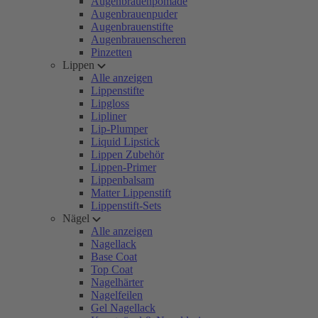
Augenbrauenpomade
Augenbrauenpuder
Augenbrauenstifte
Augenbrauenscheren
Pinzetten
Lippen
Alle anzeigen
Lippenstifte
Lipgloss
Lipliner
Lip-Plumper
Liquid Lipstick
Lippen Zubehör
Lippen-Primer
Lippenbalsam
Matter Lippenstift
Lippenstift-Sets
Nägel
Alle anzeigen
Nagellack
Base Coat
Top Coat
Nagelhärter
Nagelfeilen
Gel Nagellack