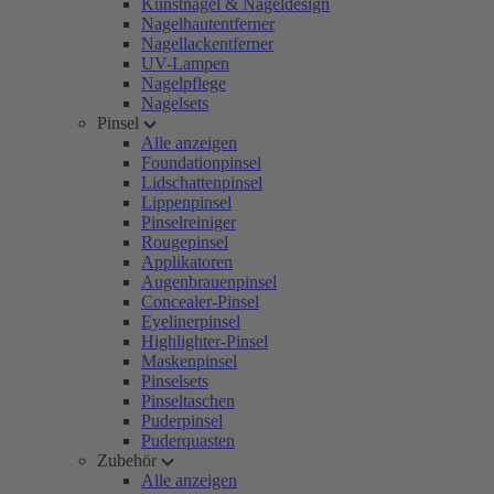
Kunstnägel & Nageldesign
Nagelhautentferner
Nagellackentferner
UV-Lampen
Nagelpflege
Nagelsets
Pinsel
Alle anzeigen
Foundationpinsel
Lidschattenpinsel
Lippenpinsel
Pinselreiniger
Rougepinsel
Applikatoren
Augenbrauenpinsel
Concealer-Pinsel
Eyelinerpinsel
Highlighter-Pinsel
Maskenpinsel
Pinselsets
Pinseltaschen
Puderpinsel
Puderquasten
Zubehör
Alle anzeigen