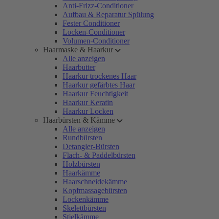
Anti-Frizz-Conditioner
Aufbau & Reparatur Spülung
Fester Conditioner
Locken-Conditioner
Volumen-Conditioner
Haarmaske & Haarkur
Alle anzeigen
Haarbutter
Haarkur trockenes Haar
Haarkur gefärbtes Haar
Haarkur Feuchtigkeit
Haarkur Keratin
Haarkur Locken
Haarbürsten & Kämme
Alle anzeigen
Rundbürsten
Detangler-Bürsten
Flach- & Paddelbürsten
Holzbürsten
Haarkämme
Haarschneidekämme
Kopfmassagebürsten
Lockenkämme
Skelettbürsten
Stielkämme