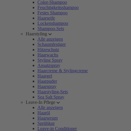
Color-Shampoo
Feuchtigkeitsshampoo
Festes Shampoo
Haarseife
Lockenshampoo
Shampoo-Sets
Haarstyling
Alle anzeigen
Schaumfestiger
Hitzeschutz
Haarwachs
Styling Spray
Ansatzspray
Haarcreme & Stylingcreme
Haargel
Haarpuder
Haarspray
Haarstyling-Sets
Sea Salt Spray
Leave-In Pflege
Alle anzeigen
Haaröl
Haarserum
Sprühkur
Leave-in Conditioner