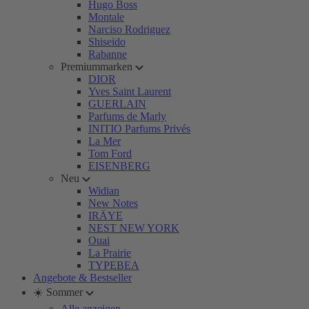
Hugo Boss
Montale
Narciso Rodriguez
Shiseido
Rabanne
Premiummarken
DIOR
Yves Saint Laurent
GUERLAIN
Parfums de Marly
INITIO Parfums Privés
La Mer
Tom Ford
EISENBERG
Neu
Widian
New Notes
IRÄYE
NEST NEW YORK
Ouai
La Prairie
TYPEBEA
Angebote & Bestseller
☀️ Sommer
Alle anzeigen