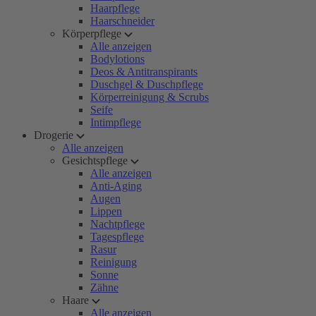
Haarpflege
Haarschneider
Körperpflege
Alle anzeigen
Bodylotions
Deos & Antitranspirants
Duschgel & Duschpflege
Körperreinigung & Scrubs
Seife
Intimpflege
Drogerie
Alle anzeigen
Gesichtspflege
Alle anzeigen
Anti-Aging
Augen
Lippen
Nachtpflege
Tagespflege
Rasur
Reinigung
Sonne
Zähne
Haare
Alle anzeigen