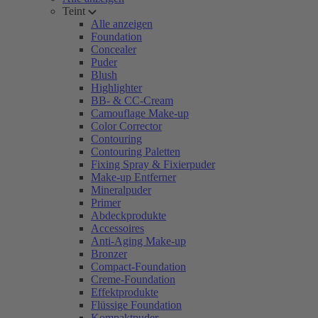
Teint
Alle anzeigen
Foundation
Concealer
Puder
Blush
Highlighter
BB- & CC-Cream
Camouflage Make-up
Color Corrector
Contouring
Contouring Paletten
Fixing Spray & Fixierpuder
Make-up Entferner
Mineralpuder
Primer
Abdeckprodukte
Accessoires
Anti-Aging Make-up
Bronzer
Compact-Foundation
Creme-Foundation
Effektprodukte
Flüssige Foundation
Kompaktpuder