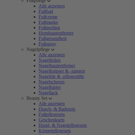
Fußpflege
Alle anzeigen
Fußbad
Fußcreme
Fußmaske
Fußpeeling
Hornhautentferner
Fußgesundheit
Fußspray
Nagelpflege
Alle anzeigen
Nagelfeilen
Nagelhautentferner
Nagelknipser & -zangen
Nagelöle & -pflegestifte
Nagelscheren
Nagelhärter
Nagellack
Beauty Set
Alle anzeigen
Dusch- & Badesets
Fußpflegesets
Geschenksets
Hand- & Nagelpflegesets
Körperpflegesets