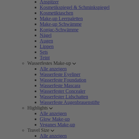
Anspitzer
Kosmetikspiegel & Schminkspiegel
Kosmetiktaschen
Make-up Leerpaletten
Make-up Schwämme
Konjac-Schwämme
Nägel
Augen
Lippen
Sets
Teint
Wasserfestes Make-up
Alle anzeigen
Wasserfeste Eyeliner
Wasserfeste Foundation
Wasserfeste Mascara
Wasserfester Concealer
Wasserfester Lidschatten
Wasserfeste Augenbrauenstifte
Highlights
Alle anzeigen
Glow Make-up
Veganes Make-up
Travel Size
Alle anzeigen