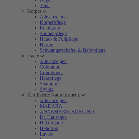
Teint
Körper
Alle anzeigen
Körperpflege
Reinigung
Sonnenpflege
Hand- & Fußpflege
Herren
Schwangerschafts- & Babypflege
Haare
Alle anzeigen
Coloration
Conditioner
Haarpflege
Shampoo
Styling
Zertifizierte Naturkosmetik
Alle anzeigen
MÁDARA
ANNEMARIE BÖRLIND
Dr. Hauschka
Hej Organic
Heliotrop
Lavera