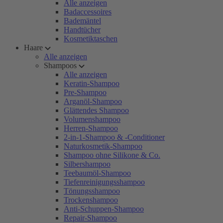
Alle anzeigen
Badaccessoires
Bademäntel
Handtücher
Kosmetiktaschen
Haare
Alle anzeigen
Shampoos
Alle anzeigen
Keratin-Shampoo
Pre-Shampoo
Arganöl-Shampoo
Glättendes Shampoo
Volumenshampoo
Herren-Shampoo
2-in-1-Shampoo & -Conditioner
Naturkosmetik-Shampoo
Shampoo ohne Silikone & Co.
Silbershampoo
Teebaumöl-Shampoo
Tiefenreinigungsshampoo
Tönungsshampoo
Trockenshampoo
Anti-Schuppen-Shampoo
Repair-Shampoo