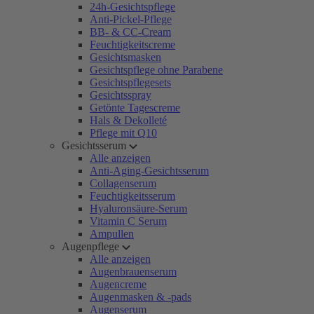
24h-Gesichtspflege
Anti-Pickel-Pflege
BB- & CC-Cream
Feuchtigkeitscreme
Gesichtsmasken
Gesichtspflege ohne Parabene
Gesichtspflegesets
Gesichtsspray
Getönte Tagescreme
Hals & Dekolleté
Pflege mit Q10
Gesichtsserum
Alle anzeigen
Anti-Aging-Gesichtsserum
Collagenserum
Feuchtigkeitsserum
Hyaluronsäure-Serum
Vitamin C Serum
Ampullen
Augenpflege
Alle anzeigen
Augenbrauenserum
Augencreme
Augenmasken & -pads
Augenserum