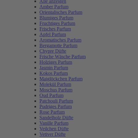
Alle anzeigen
Amber Parfum
Orientalisches Parfum
Blumiges Parfum
Fruchtiges Parfum
Frisches Parfum
Apfel Parfum
Aromatisches Parfum
Bergamotte Parfum
Chypre Düfte
Frische Wäsche Parfum
Holziges Parfum
Jasmin Parfum
Kokos Parfum
Maiglöckchen Parfum
Molekül Parfum
Moschus Parfum
Oud Parfum
Patchouli Parfum
Pudriges Parfum
Rose Parfum
Sandelholz Düfte
Vanille Parfum
Veilchen Düfte
Vetiver Düfte