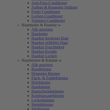
Anti-Frizz-Conditioner
Aufbau & Reparatur Spülung
Fester Conditioner
Locken-Conditioner
Volumen-Conditioner
Haarmaske & Haarkur
Alle anzeigen
Haarbutter
Haarkur trockenes Haar
Haarkur gefärbtes Haar
Haarkur Feuchtigkeit
Haarkur Keratin
Haarkur Locken
Haarbürsten & Kämme
Alle anzeigen
Rundbürsten
Detangler-Bürsten
Flach- & Paddelbürsten
Holzbürsten
Haarkämme
Haarschneidekämme
Kopfmassagebürsten
Lockenkämme
Skelettbürsten
Stielkämme