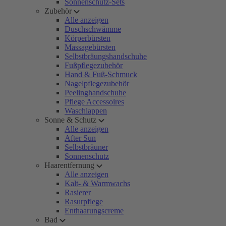
Sonnenschutz-Sets
Zubehör
Alle anzeigen
Duschschwämme
Körperbürsten
Massagebürsten
Selbstbräungshandschuhe
Fußpflegezubehör
Hand & Fuß-Schmuck
Nagelpflegezubehör
Peelinghandschuhe
Pflege Accessoires
Waschlappen
Sonne & Schutz
Alle anzeigen
After Sun
Selbstbräuner
Sonnenschutz
Haarentfernung
Alle anzeigen
Kalt- & Warmwachs
Rasierer
Rasurpflege
Enthaarungscreme
Bad