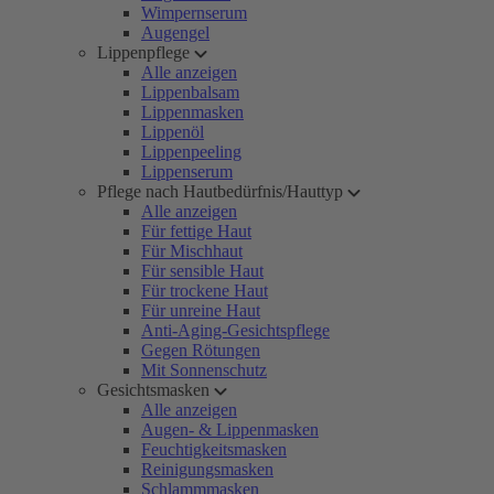
Wimpernserum
Augengel
Lippenpflege
Alle anzeigen
Lippenbalsam
Lippenmasken
Lippenöl
Lippenpeeling
Lippenserum
Pflege nach Hautbedürfnis/Hauttyp
Alle anzeigen
Für fettige Haut
Für Mischhaut
Für sensible Haut
Für trockene Haut
Für unreine Haut
Anti-Aging-Gesichtspflege
Gegen Rötungen
Mit Sonnenschutz
Gesichtsmasken
Alle anzeigen
Augen- & Lippenmasken
Feuchtigkeitsmasken
Reinigungsmasken
Schlammmasken