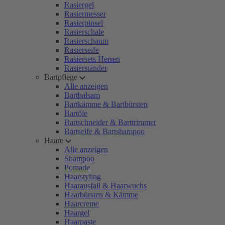
Rasiergel
Rasiermesser
Rasierpinsel
Rasierschale
Rasierschaum
Rasierseife
Rasiersets Herren
Rasierständer
Bartpflege
Alle anzeigen
Bartbalsam
Bartkämme & Bartbürsten
Bartöle
Bartschneider & Barttrimmer
Bartseife & Bartshampoo
Haare
Alle anzeigen
Shampoo
Pomade
Haarstyling
Haarausfall & Haarwuchs
Haarbürsten & Kämme
Haarcreme
Haargel
Haarpaste