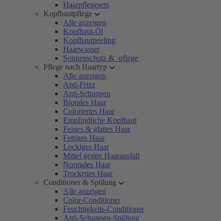
Haarpflegesets
Kopfhautpflege
Alle anzeigen
Kopfhaut-Öl
Kopfhautpeeling
Haarwasser
Sonnenschutz & -pflege
Pflege nach Haartyp
Alle anzeigen
Anti-Frizz
Anti-Schuppen
Blondes Haar
Coloriertes Haar
Empfindliche Kopfhaut
Feines & glattes Haar
Fettiges Haar
Lockiges Haar
Mittel gegen Haarausfall
Normales Haar
Trockenes Haar
Conditioner & Spülung
Alle anzeigen
Color-Conditioner
Feuchtigkeits-Conditioner
Anti-Schuppen-Spülung