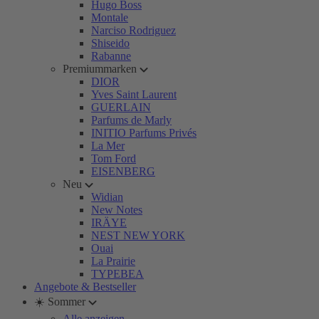
Hugo Boss
Montale
Narciso Rodriguez
Shiseido
Rabanne
Premiummarken
DIOR
Yves Saint Laurent
GUERLAIN
Parfums de Marly
INITIO Parfums Privés
La Mer
Tom Ford
EISENBERG
Neu
Widian
New Notes
IRÄYE
NEST NEW YORK
Ouai
La Prairie
TYPEBEA
Angebote & Bestseller
☀️ Sommer
Alle anzeigen