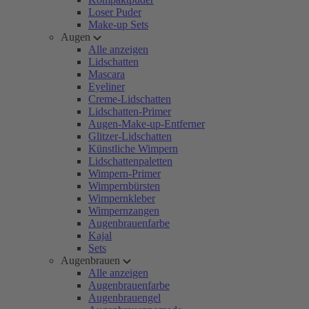
Loser Puder
Make-up Sets
Augen
Alle anzeigen
Lidschatten
Mascara
Eyeliner
Creme-Lidschatten
Lidschatten-Primer
Augen-Make-up-Entferner
Glitzer-Lidschatten
Künstliche Wimpern
Lidschattenpaletten
Wimpern-Primer
Wimpernbürsten
Wimpernkleber
Wimpernzangen
Augenbrauenfarbe
Kajal
Sets
Augenbrauen
Alle anzeigen
Augenbrauenfarbe
Augenbrauengel