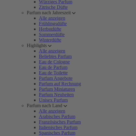
Würziges Parfum
Zitrische Düfte
Parfum nach Jahreszeit
Alle anzeigen
Frühlingsdüfte
Herbstdüfte
Sommerdüfte
Winterdüfte
Highlights
Alle anzeigen
Beliebtes Parfum
Eau de Cologne
Eau de Parfum
Eau de Toilette
Parfum Angebote
Parfum auf Rechnung
Parfum Miniaturen
Parfum Neuheiten
Unisex Parfum
Parfum nach Land
Alle anzeigen
Arabisches Parfum
Französisches Parfum
Italienisches Parfum
Spanisches Parfum