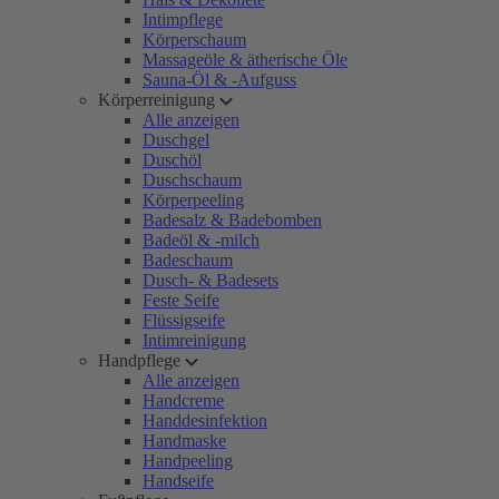
Intimpflege
Körperschaum
Massageöle & ätherische Öle
Sauna-Öl & -Aufguss
Körperreinigung
Alle anzeigen
Duschgel
Duschöl
Duschschaum
Körperpeeling
Badesalz & Badebomben
Badeöl & -milch
Badeschaum
Dusch- & Badesets
Feste Seife
Flüssigseife
Intimreinigung
Handpflege
Alle anzeigen
Handcreme
Handdesinfektion
Handmaske
Handpeeling
Handseife