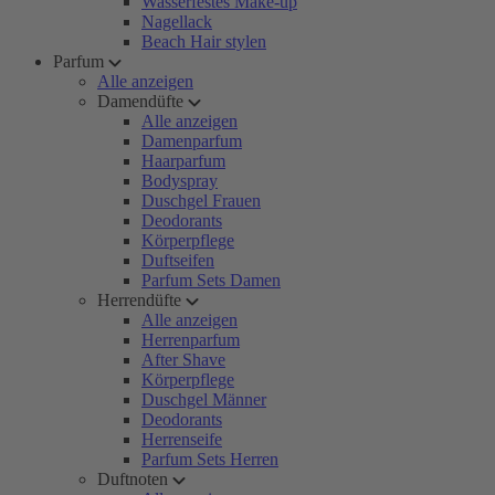
Wasserfestes Make-up
Nagellack
Beach Hair stylen
Parfum
Alle anzeigen
Damendüfte
Alle anzeigen
Damenparfum
Haarparfum
Bodyspray
Duschgel Frauen
Deodorants
Körperpflege
Duftseifen
Parfum Sets Damen
Herrendüfte
Alle anzeigen
Herrenparfum
After Shave
Körperpflege
Duschgel Männer
Deodorants
Herrenseife
Parfum Sets Herren
Duftnoten