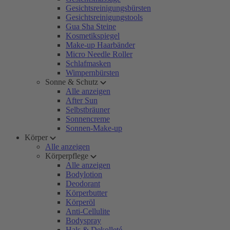
Gesichtsreinigungsbürsten
Gesichtsreinigungstools
Gua Sha Steine
Kosmetikspiegel
Make-up Haarbänder
Micro Needle Roller
Schlafmasken
Wimpernbürsten
Sonne & Schutz
Alle anzeigen
After Sun
Selbstbräuner
Sonnencreme
Sonnen-Make-up
Körper
Alle anzeigen
Körperpflege
Alle anzeigen
Bodylotion
Deodorant
Körperbutter
Körperöl
Anti-Cellulite
Bodyspray
Hals & Dekolleté