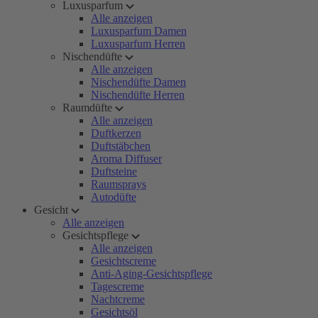
Luxusparfum
Alle anzeigen
Luxusparfum Damen
Luxusparfum Herren
Nischendüfte
Alle anzeigen
Nischendüfte Damen
Nischendüfte Herren
Raumdüfte
Alle anzeigen
Duftkerzen
Duftstäbchen
Aroma Diffuser
Duftsteine
Raumsprays
Autodüfte
Gesicht
Alle anzeigen
Gesichtspflege
Alle anzeigen
Gesichtscreme
Anti-Aging-Gesichtspflege
Tagescreme
Nachtcreme
Gesichtsöl