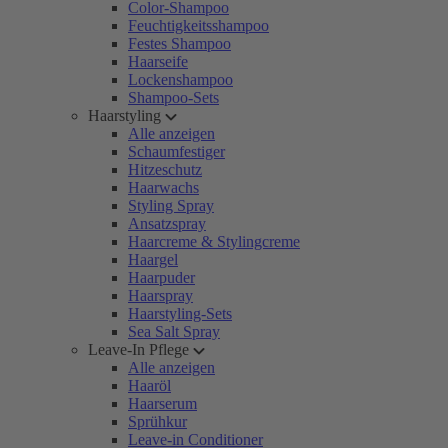
Color-Shampoo
Feuchtigkeitsshampoo
Festes Shampoo
Haarseife
Lockenshampoo
Shampoo-Sets
Haarstyling
Alle anzeigen
Schaumfestiger
Hitzeschutz
Haarwachs
Styling Spray
Ansatzspray
Haarcreme & Stylingcreme
Haargel
Haarpuder
Haarspray
Haarstyling-Sets
Sea Salt Spray
Leave-In Pflege
Alle anzeigen
Haaröl
Haarserum
Sprühkur
Leave-in Conditioner