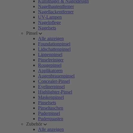
Kunstnägel & Nageldesign
Nagelhautentferner
Nagellackentferner
UV-Lampen
Nagelpflege
Nagelsets
Pinsel
Alle anzeigen
Foundationpinsel
Lidschattenpinsel
Lippenpinsel
Pinselreiniger
Rougepinsel
Applikatoren
Augenbrauenpinsel
Concealer-Pinsel
Eyelinerpinsel
Highlighter-Pinsel
Maskenpinsel
Pinselsets
Pinseltaschen
Puderpinsel
Puderquasten
Zubehör
Alle anzeigen