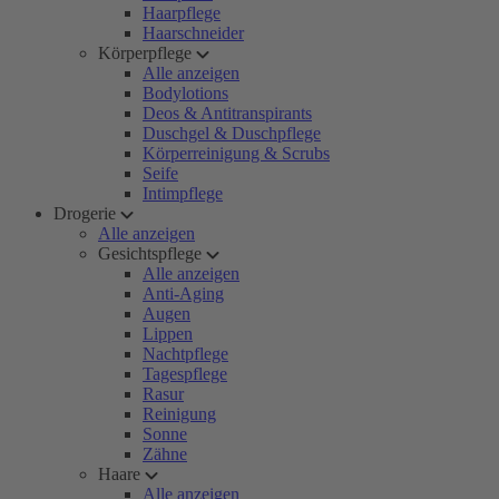
Haarpflege
Haarschneider
Körperpflege
Alle anzeigen
Bodylotions
Deos & Antitranspirants
Duschgel & Duschpflege
Körperreinigung & Scrubs
Seife
Intimpflege
Drogerie
Alle anzeigen
Gesichtspflege
Alle anzeigen
Anti-Aging
Augen
Lippen
Nachtpflege
Tagespflege
Rasur
Reinigung
Sonne
Zähne
Haare
Alle anzeigen