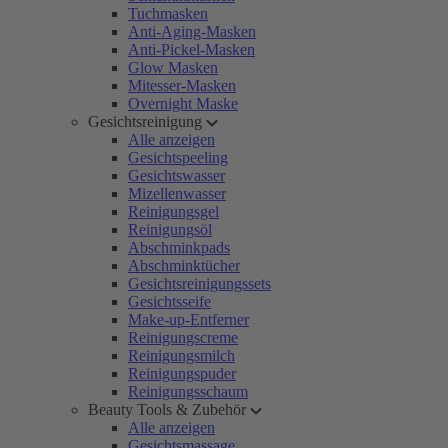
Tuchmasken
Anti-Aging-Masken
Anti-Pickel-Masken
Glow Masken
Mitesser-Masken
Overnight Maske
Gesichtsreinigung
Alle anzeigen
Gesichtspeeling
Gesichtswasser
Mizellenwasser
Reinigungsgel
Reinigungsöl
Abschminkpads
Abschminktücher
Gesichtsreinigungssets
Gesichtsseife
Make-up-Entferner
Reinigungscreme
Reinigungsmilch
Reinigungspuder
Reinigungsschaum
Beauty Tools & Zubehör
Alle anzeigen
Gesichtsmassage