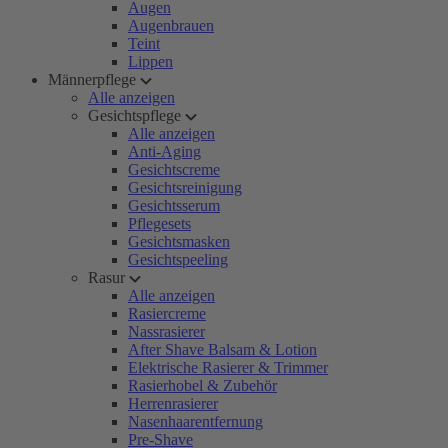
Augen
Augenbrauen
Teint
Lippen
Männerpflege
Alle anzeigen
Gesichtspflege
Alle anzeigen
Anti-Aging
Gesichtscreme
Gesichtsreinigung
Gesichtsserum
Pflegesets
Gesichtsmasken
Gesichtspeeling
Rasur
Alle anzeigen
Rasiercreme
Nassrasierer
After Shave Balsam & Lotion
Elektrische Rasierer & Trimmer
Rasierhobel & Zubehör
Herrenrasierer
Nasenhaarentfernung
Pre-Shave