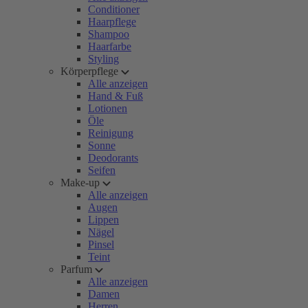
Conditioner
Haarpflege
Shampoo
Haarfarbe
Styling
Körperpflege
Alle anzeigen
Hand & Fuß
Lotionen
Öle
Reinigung
Sonne
Deodorants
Seifen
Make-up
Alle anzeigen
Augen
Lippen
Nägel
Pinsel
Teint
Parfum
Alle anzeigen
Damen
Herren