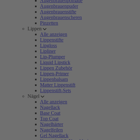
Augenbrauenpomade
Augenbrauenpuder
Augenbrauenstifte
Augenbrauenscheren
Pinzetten
Lippen
Alle anzeigen
Lippenstifte
Lipgloss
Lipliner
Lip-Plumper
Liquid Lipstick
Lippen Zubehör
Lippen-Primer
Lippenbalsam
Matter Lippenstift
Lippenstift-Sets
Nägel
Alle anzeigen
Nagellack
Base Coat
Top Coat
Nagelhärter
Nagelfeilen
Gel Nagellack