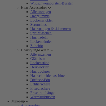
Wildschweinborsten-Bürsten
Haar-Accessoires
Alle anzeigen
Haargummis
Lockenwickler
Scrunchies
Haarspangen & -klammern
Sprühflaschen
Haarnadeln
Lockenbänder
Zubehör
Haarstyling-Geräte
Alle anzeigen
Glätteisen
Lockenstäbe
Heizwickler
Haartrockner
Haarschneidemaschine
Diffusor-Fön
Effilierschere
Friseurschere
Friseurumhänge
Warmluftbürsten
Make-up
Alle anzeigen