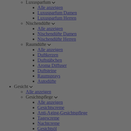
Luxusparfum
Alle anzeigen
Luxusparfum Damen
Luxusparfum Herren
Nischendüfte
Alle anzeigen
Nischendüfte Damen
Nischendüfte Herren
Raumdüfte
Alle anzeigen
Duftkerzen
Duftstäbchen
Aroma Diffuser
Duftsteine
Raumsprays
Autodüfte
Gesicht
Alle anzeigen
Gesichtspflege
Alle anzeigen
Gesichtscreme
Anti-Aging-Gesichtspflege
Tagescreme
Nachtcreme
Gesichtsöl