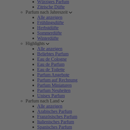
Würziges Parfum
Zitrische Düfte
Parfum nach Jahreszeit
Alle anzeigen
Frühlingsdüfte
Herbstdüfte
Sommerdüfte
Winterdüfte
Highlights
Alle anzeigen
Beliebtes Parfum
Eau de Cologne
Eau de Parfum
Eau de Toilette
Parfum Angebote
Parfum auf Rechnung
Parfum Miniaturen
Parfum Neuheiten
Unisex Parfum
Parfum nach Land
Alle anzeigen
Arabisches Parfum
Französisches Parfum
Italienisches Parfum
Spanisches Parfum