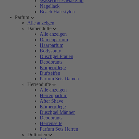
Wasserfestes Make-up
Nagellack
Beach Hair stylen
Parfum
Alle anzeigen
Damendüfte
Alle anzeigen
Damenparfum
Haarparfum
Bodyspray
Duschgel Frauen
Deodorants
Körperpflege
Duftseifen
Parfum Sets Damen
Herrendüfte
Alle anzeigen
Herrenparfum
After Shave
Körperpflege
Duschgel Männer
Deodorants
Herrenseife
Parfum Sets Herren
Duftnoten