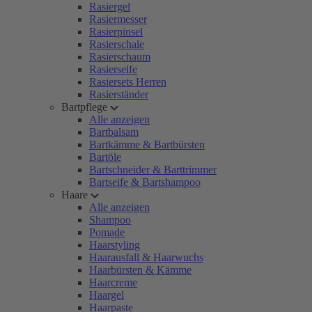
Rasiergel
Rasiermesser
Rasierpinsel
Rasierschale
Rasierschaum
Rasierseife
Rasiersets Herren
Rasierständer
Bartpflege
Alle anzeigen
Bartbalsam
Bartkämme & Bartbürsten
Bartöle
Bartschneider & Barttrimmer
Bartseife & Bartshampoo
Haare
Alle anzeigen
Shampoo
Pomade
Haarstyling
Haarausfall & Haarwuchs
Haarbürsten & Kämme
Haarcreme
Haargel
Haarpaste