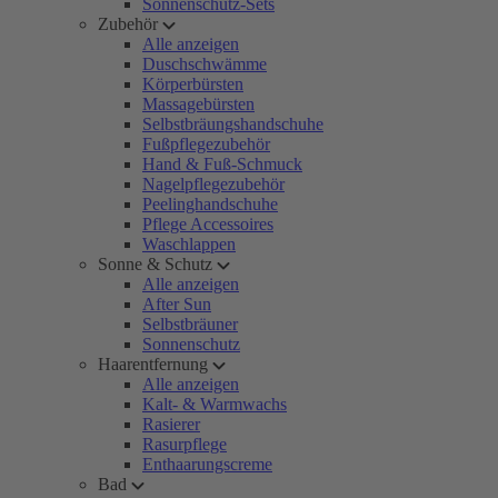
Sonnenschutz-Sets
Zubehör
Alle anzeigen
Duschschwämme
Körperbürsten
Massagebürsten
Selbstbräungshandschuhe
Fußpflegezubehör
Hand & Fuß-Schmuck
Nagelpflegezubehör
Peelinghandschuhe
Pflege Accessoires
Waschlappen
Sonne & Schutz
Alle anzeigen
After Sun
Selbstbräuner
Sonnenschutz
Haarentfernung
Alle anzeigen
Kalt- & Warmwachs
Rasierer
Rasurpflege
Enthaarungscreme
Bad