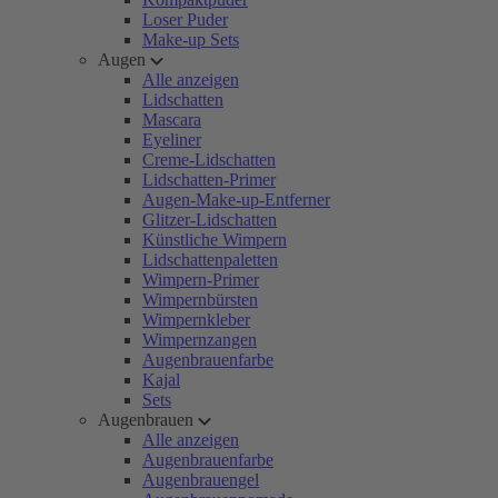
Loser Puder
Make-up Sets
Augen
Alle anzeigen
Lidschatten
Mascara
Eyeliner
Creme-Lidschatten
Lidschatten-Primer
Augen-Make-up-Entferner
Glitzer-Lidschatten
Künstliche Wimpern
Lidschattenpaletten
Wimpern-Primer
Wimpernbürsten
Wimpernkleber
Wimpernzangen
Augenbrauenfarbe
Kajal
Sets
Augenbrauen
Alle anzeigen
Augenbrauenfarbe
Augenbrauengel