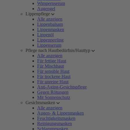
Wimpernserum
Augengel
Lippenpflege
Alle anzeigen
Lippenbalsam
Lippenmasken
Lippenöl
Lippenpeeling
Lippenserum
Pflege nach Hautbedürfnis/Hauttyp
Alle anzeigen
Für fettige Haut
Für Mischhaut
Für sensible Haut
Für trockene Haut
Für unreine Haut
Anti-Aging-Gesichtspflege
Gegen Rötungen
Mit Sonnenschutz
Gesichtsmasken
Alle anzeigen
Augen- & Lippenmasken
Feuchtigkeitsmasken
Reinigungsmasken
Schlammmasken