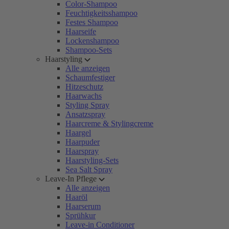
Color-Shampoo
Feuchtigkeitsshampoo
Festes Shampoo
Haarseife
Lockenshampoo
Shampoo-Sets
Haarstyling
Alle anzeigen
Schaumfestiger
Hitzeschutz
Haarwachs
Styling Spray
Ansatzspray
Haarcreme & Stylingcreme
Haargel
Haarpuder
Haarspray
Haarstyling-Sets
Sea Salt Spray
Leave-In Pflege
Alle anzeigen
Haaröl
Haarserum
Sprühkur
Leave-in Conditioner