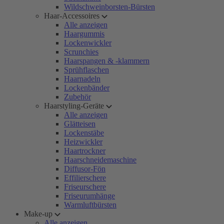
Wildschweinborsten-Bürsten
Haar-Accessoires
Alle anzeigen
Haargummis
Lockenwickler
Scrunchies
Haarspangen & -klammern
Sprühflaschen
Haarnadeln
Lockenbänder
Zubehör
Haarstyling-Geräte
Alle anzeigen
Glätteisen
Lockenstäbe
Heizwickler
Haartrockner
Haarschneidemaschine
Diffusor-Fön
Effilierschere
Friseurschere
Friseurumhänge
Warmluftbürsten
Make-up
Alle anzeigen