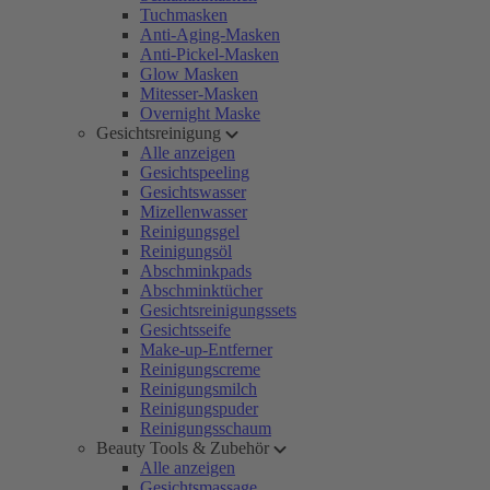
Tuchmasken
Anti-Aging-Masken
Anti-Pickel-Masken
Glow Masken
Mitesser-Masken
Overnight Maske
Gesichtsreinigung
Alle anzeigen
Gesichtspeeling
Gesichtswasser
Mizellenwasser
Reinigungsgel
Reinigungsöl
Abschminkpads
Abschminktücher
Gesichtsreinigungssets
Gesichtsseife
Make-up-Entferner
Reinigungscreme
Reinigungsmilch
Reinigungspuder
Reinigungsschaum
Beauty Tools & Zubehör
Alle anzeigen
Gesichtsmassage