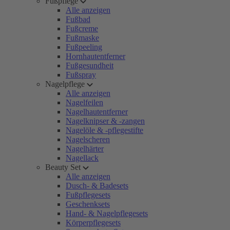
Fußpflege
Alle anzeigen
Fußbad
Fußcreme
Fußmaske
Fußpeeling
Hornhautentferner
Fußgesundheit
Fußspray
Nagelpflege
Alle anzeigen
Nagelfeilen
Nagelhautentferner
Nagelknipser & -zangen
Nagelöle & -pflegestifte
Nagelscheren
Nagelhärter
Nagellack
Beauty Set
Alle anzeigen
Dusch- & Badesets
Fußpflegesets
Geschenksets
Hand- & Nagelpflegesets
Körperpflegesets