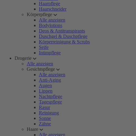
Haarpflege
Haarschneider
Körperpflege
Alle anzeigen
Bodylotions
Deos & Antitranspirants
Duschgel & Duschpflege
Körperreinigung & Scrubs
Seife
Intimpflege
Drogerie
Alle anzeigen
Gesichtspflege
Alle anzeigen
Anti-Aging
Augen
Lippen
Nachtpflege
Tagespflege
Rasur
Reinigung
Sonne
Zähne
Haare
Alle anzeigen