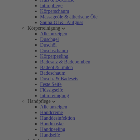
Intimpflege
Körperschaum
Massageöle & ätherische Öle
Sauna-Öl & -Aufguss
Körperreinigung
Alle anzeigen
Duschgel
Duschöl
Duschschaum
Körperpeeling
Badesalz & Badebomben
Badeöl & -milch
Badeschaum
Dusch- & Badesets
Feste Seife
Flüssigseife
Intimreinigung
Handpflege
Alle anzeigen
Handcreme
Handdesinfektion
Handmaske
Handpeeling
Handseife