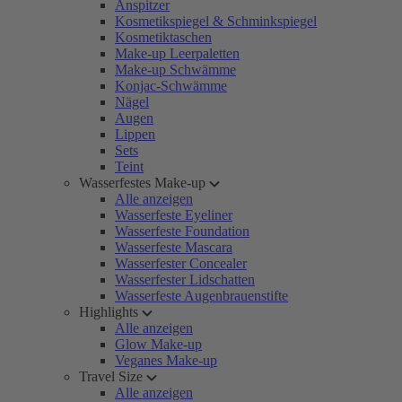
Anspitzer
Kosmetikspiegel & Schminkspiegel
Kosmetiktaschen
Make-up Leerpaletten
Make-up Schwämme
Konjac-Schwämme
Nägel
Augen
Lippen
Sets
Teint
Wasserfestes Make-up
Alle anzeigen
Wasserfeste Eyeliner
Wasserfeste Foundation
Wasserfeste Mascara
Wasserfester Concealer
Wasserfester Lidschatten
Wasserfeste Augenbrauenstifte
Highlights
Alle anzeigen
Glow Make-up
Veganes Make-up
Travel Size
Alle anzeigen