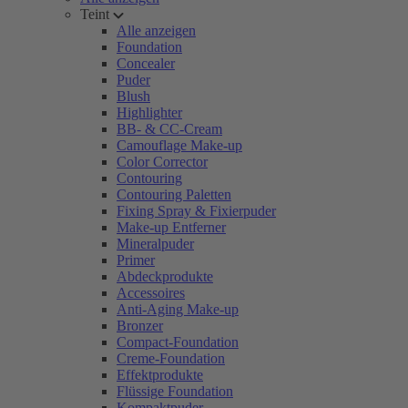
Teint
Alle anzeigen
Foundation
Concealer
Puder
Blush
Highlighter
BB- & CC-Cream
Camouflage Make-up
Color Corrector
Contouring
Contouring Paletten
Fixing Spray & Fixierpuder
Make-up Entferner
Mineralpuder
Primer
Abdeckprodukte
Accessoires
Anti-Aging Make-up
Bronzer
Compact-Foundation
Creme-Foundation
Effektprodukte
Flüssige Foundation
Kompaktpuder