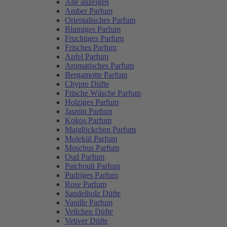
Alle anzeigen
Amber Parfum
Orientalisches Parfum
Blumiges Parfum
Fruchtiges Parfum
Frisches Parfum
Apfel Parfum
Aromatisches Parfum
Bergamotte Parfum
Chypre Düfte
Frische Wäsche Parfum
Holziges Parfum
Jasmin Parfum
Kokos Parfum
Maiglöckchen Parfum
Molekül Parfum
Moschus Parfum
Oud Parfum
Patchouli Parfum
Pudriges Parfum
Rose Parfum
Sandelholz Düfte
Vanille Parfum
Veilchen Düfte
Vetiver Düfte