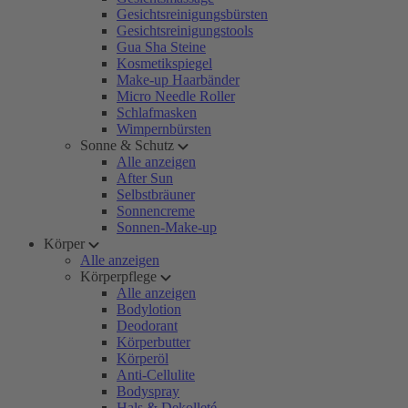
Gesichtsreinigungsbürsten
Gesichtsreinigungstools
Gua Sha Steine
Kosmetikspiegel
Make-up Haarbänder
Micro Needle Roller
Schlafmasken
Wimpernbürsten
Sonne & Schutz
Alle anzeigen
After Sun
Selbstbräuner
Sonnencreme
Sonnen-Make-up
Körper
Alle anzeigen
Körperpflege
Alle anzeigen
Bodylotion
Deodorant
Körperbutter
Körperöl
Anti-Cellulite
Bodyspray
Hals & Dekolleté