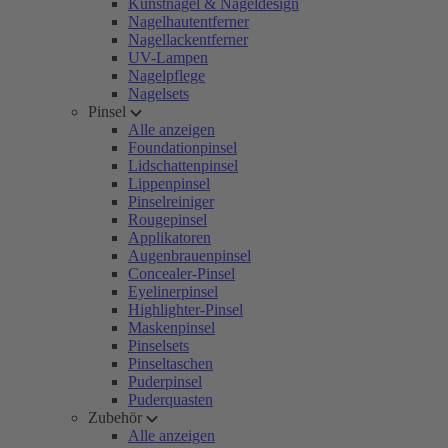
Kunstnägel & Nageldesign
Nagelhautentferner
Nagellackentferner
UV-Lampen
Nagelpflege
Nagelsets
Pinsel
Alle anzeigen
Foundationpinsel
Lidschattenpinsel
Lippenpinsel
Pinselreiniger
Rougepinsel
Applikatoren
Augenbrauenpinsel
Concealer-Pinsel
Eyelinerpinsel
Highlighter-Pinsel
Maskenpinsel
Pinselsets
Pinseltaschen
Puderpinsel
Puderquasten
Zubehör
Alle anzeigen