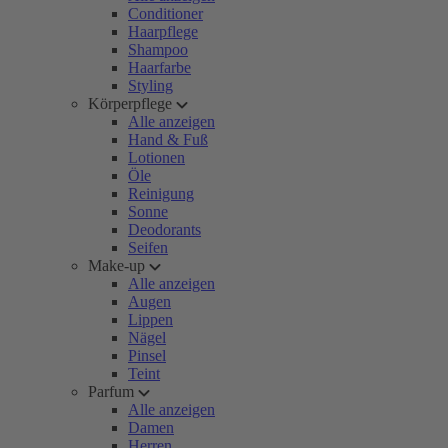
Conditioner
Haarpflege
Shampoo
Haarfarbe
Styling
Körperpflege
Alle anzeigen
Hand & Fuß
Lotionen
Öle
Reinigung
Sonne
Deodorants
Seifen
Make-up
Alle anzeigen
Augen
Lippen
Nägel
Pinsel
Teint
Parfum
Alle anzeigen
Damen
Herren