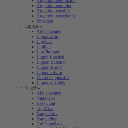
Augenbrauenpomade
Augenbrauenpuder
Augenbrauenstifte
Augenbrauenscheren
Pinzetten
Lippen
Alle anzeigen
Lippenstifte
Lipgloss
Lipliner
Lip-Plumper
Liquid Lipstick
Lippen Zubehör
Lippen-Primer
Lippenbalsam
Matter Lippenstift
Lippenstift-Sets
Nägel
Alle anzeigen
Nagellack
Base Coat
Top Coat
Nagelhärter
Nagelfeilen
Gel Nagellack