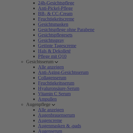
24h-Gesichtspflege
Anti-Pickel-Pflege
BB- & CC-Cream
Feuchtigkeitscreme
Gesichtsmasken
Gesichtspflege ohne Parabene
Gesichtspflegesets
Gesichtsspray
Getönte Tagescreme
Hals & Dekolleté
Pflege mit Q10
Gesichtsserum
Alle anzeigen
Anti-Aging-Gesichtsserum
Collagenserum
Feuchtigkeitsserum
Hyaluronsäure-Serum
Vitamin C Serum
Ampullen
Augenpflege
Alle anzeigen
Augenbrauenserum
Augencreme
Augenmasken & -pads
Augenserum