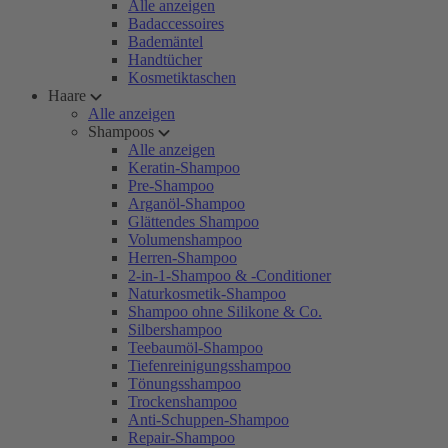
Alle anzeigen
Badaccessoires
Bademäntel
Handtücher
Kosmetiktaschen
Haare
Alle anzeigen
Shampoos
Alle anzeigen
Keratin-Shampoo
Pre-Shampoo
Arganöl-Shampoo
Glättendes Shampoo
Volumenshampoo
Herren-Shampoo
2-in-1-Shampoo & -Conditioner
Naturkosmetik-Shampoo
Shampoo ohne Silikone & Co.
Silbershampoo
Teebaumöl-Shampoo
Tiefenreinigungsshampoo
Tönungsshampoo
Trockenshampoo
Anti-Schuppen-Shampoo
Repair-Shampoo