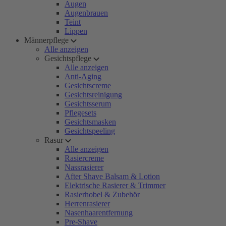
Augen
Augenbrauen
Teint
Lippen
Männerpflege
Alle anzeigen
Gesichtspflege
Alle anzeigen
Anti-Aging
Gesichtscreme
Gesichtsreinigung
Gesichtsserum
Pflegesets
Gesichtsmasken
Gesichtspeeling
Rasur
Alle anzeigen
Rasiercreme
Nassrasierer
After Shave Balsam & Lotion
Elektrische Rasierer & Trimmer
Rasierhobel & Zubehör
Herrenrasierer
Nasenhaarentfernung
Pre-Shave