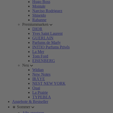
Hugo Boss
Montale
Narciso Rodriguez
Shiseido
Rabanne
Premiummarken
DIOR
Yves Saint Laurent
GUERLAIN
Parfums de Marly
INITIO Parfums Privés
La Mer
Tom Ford
EISENBERG
Neu
Widian
New Notes
IRÄYE
NEST NEW YORK
Ouai
La Prairie
TYPEBEA
Angebote & Bestseller
☀️ Sommer
Alle anzeigen