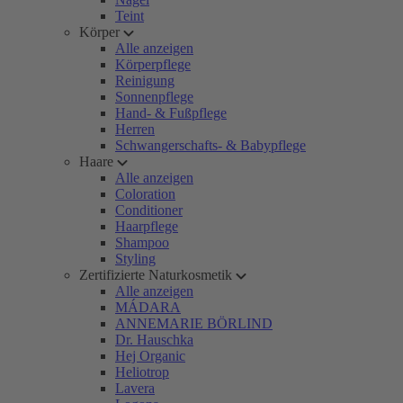
Teint
Körper
Alle anzeigen
Körperpflege
Reinigung
Sonnenpflege
Hand- & Fußpflege
Herren
Schwangerschafts- & Babypflege
Haare
Alle anzeigen
Coloration
Conditioner
Haarpflege
Shampoo
Styling
Zertifizierte Naturkosmetik
Alle anzeigen
MÁDARA
ANNEMARIE BÖRLIND
Dr. Hauschka
Hej Organic
Heliotrop
Lavera