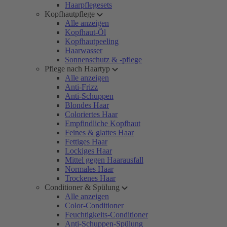
Haarpflegesets
Kopfhautpflege
Alle anzeigen
Kopfhaut-Öl
Kopfhautpeeling
Haarwasser
Sonnenschutz & -pflege
Pflege nach Haartyp
Alle anzeigen
Anti-Frizz
Anti-Schuppen
Blondes Haar
Coloriertes Haar
Empfindliche Kopfhaut
Feines & glattes Haar
Fettiges Haar
Lockiges Haar
Mittel gegen Haarausfall
Normales Haar
Trockenes Haar
Conditioner & Spülung
Alle anzeigen
Color-Conditioner
Feuchtigkeits-Conditioner
Anti-Schuppen-Spülung