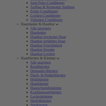
Anti-Frizz-Conditioner
Aufbau & Reparatur Spülung
Fester Conditioner
Locken-Conditioner
Volumen-Conditioner
Haarmaske & Haarkur
Alle anzeigen
Haarbutter
Haarkur trockenes Haar
Haarkur gefärbtes Haar
Haarkur Feuchtigkeit
Haarkur Keratin
Haarkur Locken
Haarbürsten & Kämme
Alle anzeigen
Rundbürsten
Detangler-Bürsten
Flach- & Paddelbürsten
Holzbürsten
Haarkämme
Haarschneidekämme
Kopfmassagebürsten
Lockenkämme
Skelettbürsten
Stielkämme