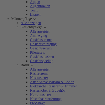
Augen
Augenbrauen
Teint
Lippen
Männerpflege
Alle anzeigen
Gesichtspflege
Alle anzeigen
Anti-Aging
Gesichtscreme
Gesichtsreinigung
Gesichtsserum
Pflegesets
Gesichtsmasken
Gesichtspeeling
Rasur
Alle anzeigen
Rasiercreme
Nassrasierer
After Shave Balsam & Lotion
Elektrische Rasierer & Trimmer
Rasierhobel & Zubehör
Herrenrasierer
Nasenhaarentfernung
Pre-Shave