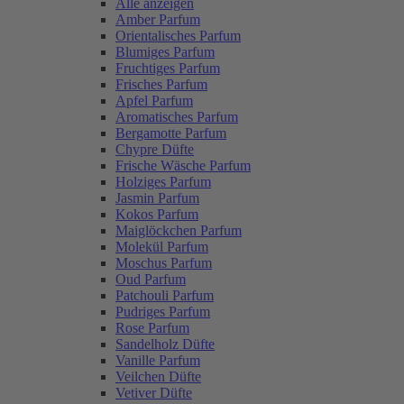
Alle anzeigen
Amber Parfum
Orientalisches Parfum
Blumiges Parfum
Fruchtiges Parfum
Frisches Parfum
Apfel Parfum
Aromatisches Parfum
Bergamotte Parfum
Chypre Düfte
Frische Wäsche Parfum
Holziges Parfum
Jasmin Parfum
Kokos Parfum
Maiglöckchen Parfum
Molekül Parfum
Moschus Parfum
Oud Parfum
Patchouli Parfum
Pudriges Parfum
Rose Parfum
Sandelholz Düfte
Vanille Parfum
Veilchen Düfte
Vetiver Düfte