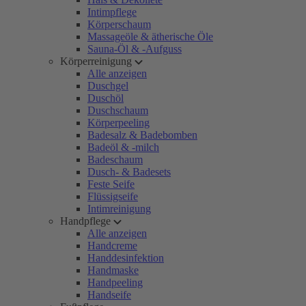
Intimpflege
Körperschaum
Massageöle & ätherische Öle
Sauna-Öl & -Aufguss
Körperreinigung
Alle anzeigen
Duschgel
Duschöl
Duschschaum
Körperpeeling
Badesalz & Badebomben
Badeöl & -milch
Badeschaum
Dusch- & Badesets
Feste Seife
Flüssigseife
Intimreinigung
Handpflege
Alle anzeigen
Handcreme
Handdesinfektion
Handmaske
Handpeeling
Handseife