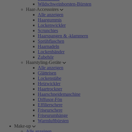
Wildschweinborsten-Bürsten
Haar-Accessoires
Alle anzeigen
Haargummis
Lockenwickler
Scrunchies
Haarspangen & -klammern
Sprühflaschen
Haarnadeln
Lockenbänder
Zubehör
Haarstyling-Geräte
Alle anzeigen
Glätteisen
Lockenstäbe
Heizwickler
Haartrockner
Haarschneidemaschine
Diffusor-Fön
Effilierschere
Friseurschere
Friseurumhänge
Warmluftbürsten
Make-up
Alle anzeigen