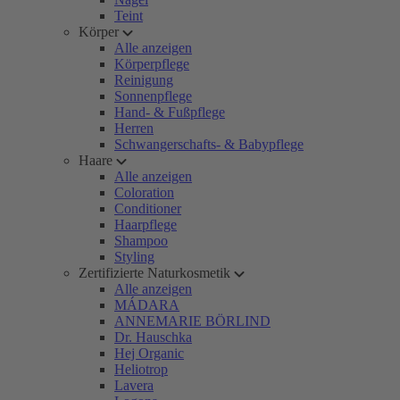
Teint
Körper
Alle anzeigen
Körperpflege
Reinigung
Sonnenpflege
Hand- & Fußpflege
Herren
Schwangerschafts- & Babypflege
Haare
Alle anzeigen
Coloration
Conditioner
Haarpflege
Shampoo
Styling
Zertifizierte Naturkosmetik
Alle anzeigen
MÁDARA
ANNEMARIE BÖRLIND
Dr. Hauschka
Hej Organic
Heliotrop
Lavera