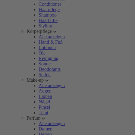
Conditioner
Haarpflege
Shampoo
Haarfarbe
Styling
Körperpflege
Alle anzeigen
Hand & Fuß
Lotionen
Öle
Reinigung
Sonne
Deodorants
Seifen
Make-up
Alle anzeigen
Augen
Lippen
Nägel
Pinsel
Teint
Parfum
Alle anzeigen
Damen
Herren