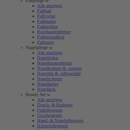
Fußpflege
Alle anzeigen
Fußbad
Fußcreme
Fußmaske
Fußpeeling
Hornhautentferner
Fußgesundheit
Fußspray
Nagelpflege
Alle anzeigen
Nagelfeilen
Nagelhautentferner
Nagelknipser & -zangen
Nagelöle & -pflegestifte
Nagelscheren
Nagelhärter
Nagellack
Beauty Set
Alle anzeigen
Dusch- & Badesets
Fußpflegesets
Geschenksets
Hand- & Nagelpflegesets
Körperpflegesets