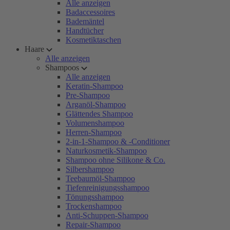
Alle anzeigen
Badaccessoires
Bademäntel
Handtücher
Kosmetiktaschen
Haare
Alle anzeigen
Shampoos
Alle anzeigen
Keratin-Shampoo
Pre-Shampoo
Arganöl-Shampoo
Glättendes Shampoo
Volumenshampoo
Herren-Shampoo
2-in-1-Shampoo & -Conditioner
Naturkosmetik-Shampoo
Shampoo ohne Silikone & Co.
Silbershampoo
Teebaumöl-Shampoo
Tiefenreinigungsshampoo
Tönungsshampoo
Trockenshampoo
Anti-Schuppen-Shampoo
Repair-Shampoo