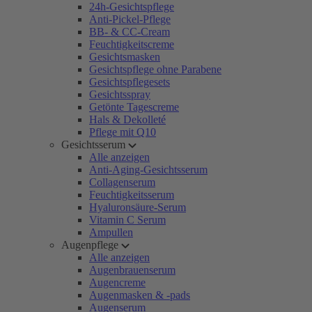
24h-Gesichtspflege
Anti-Pickel-Pflege
BB- & CC-Cream
Feuchtigkeitscreme
Gesichtsmasken
Gesichtspflege ohne Parabene
Gesichtspflegesets
Gesichtsspray
Getönte Tagescreme
Hals & Dekolleté
Pflege mit Q10
Gesichtsserum
Alle anzeigen
Anti-Aging-Gesichtsserum
Collagenserum
Feuchtigkeitsserum
Hyaluronsäure-Serum
Vitamin C Serum
Ampullen
Augenpflege
Alle anzeigen
Augenbrauenserum
Augencreme
Augenmasken & -pads
Augenserum