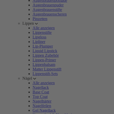
Augenbrauenpomade
Augenbrauenpuder
Augenbrauenstifte
Augenbrauenscheren
Pinzetten
Lippen
Alle anzeigen
Lippenstifte
Lipgloss
Lipliner
Lip-Plumper
Liquid Lipstick
Lippen Zubehör
Lippen-Primer
Lippenbalsam
Matter Lippenstift
Lippenstift-Sets
Nägel
Alle anzeigen
Nagellack
Base Coat
Top Coat
Nagelhärter
Nagelfeilen
Gel Nagellack