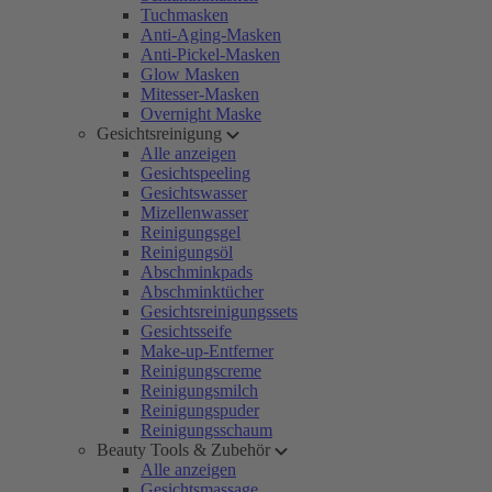
Tuchmasken
Anti-Aging-Masken
Anti-Pickel-Masken
Glow Masken
Mitesser-Masken
Overnight Maske
Gesichtsreinigung
Alle anzeigen
Gesichtspeeling
Gesichtswasser
Mizellenwasser
Reinigungsgel
Reinigungsöl
Abschminkpads
Abschminktücher
Gesichtsreinigungssets
Gesichtsseife
Make-up-Entferner
Reinigungscreme
Reinigungsmilch
Reinigungspuder
Reinigungsschaum
Beauty Tools & Zubehör
Alle anzeigen
Gesichtsmassage