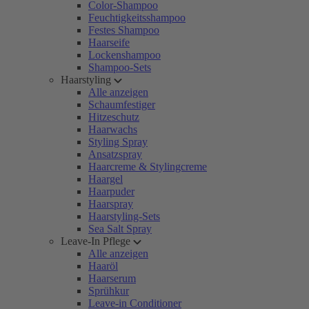
Color-Shampoo
Feuchtigkeitsshampoo
Festes Shampoo
Haarseife
Lockenshampoo
Shampoo-Sets
Haarstyling
Alle anzeigen
Schaumfestiger
Hitzeschutz
Haarwachs
Styling Spray
Ansatzspray
Haarcreme & Stylingcreme
Haargel
Haarpuder
Haarspray
Haarstyling-Sets
Sea Salt Spray
Leave-In Pflege
Alle anzeigen
Haaröl
Haarserum
Sprühkur
Leave-in Conditioner