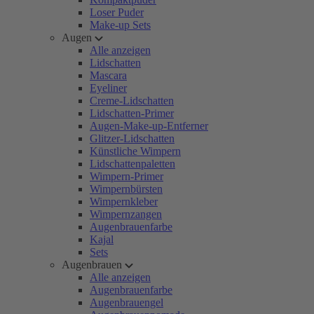
Loser Puder
Make-up Sets
Augen
Alle anzeigen
Lidschatten
Mascara
Eyeliner
Creme-Lidschatten
Lidschatten-Primer
Augen-Make-up-Entferner
Glitzer-Lidschatten
Künstliche Wimpern
Lidschattenpaletten
Wimpern-Primer
Wimpernbürsten
Wimpernkleber
Wimpernzangen
Augenbrauenfarbe
Kajal
Sets
Augenbrauen
Alle anzeigen
Augenbrauenfarbe
Augenbrauengel