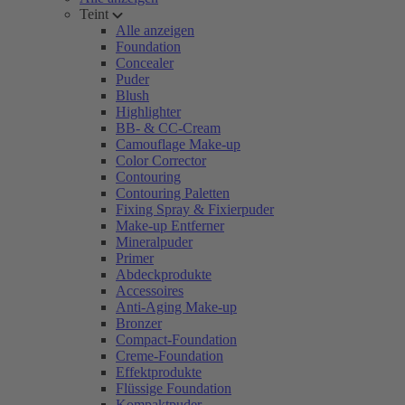
Teint
Alle anzeigen
Foundation
Concealer
Puder
Blush
Highlighter
BB- & CC-Cream
Camouflage Make-up
Color Corrector
Contouring
Contouring Paletten
Fixing Spray & Fixierpuder
Make-up Entferner
Mineralpuder
Primer
Abdeckprodukte
Accessoires
Anti-Aging Make-up
Bronzer
Compact-Foundation
Creme-Foundation
Effektprodukte
Flüssige Foundation
Kompaktpuder