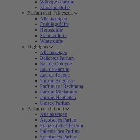
Würziges Parfum
Zitrische Düfte
Parfum nach Jahreszeit
Alle anzeigen
Frühlingsdüfte
Herbstdüfte
Sommerdüfte
Winterdüfte
Highlights
Alle anzeigen
Beliebtes Parfum
Eau de Cologne
Eau de Parfum
Eau de Toilette
Parfum Angebote
Parfum auf Rechnung
Parfum Miniaturen
Parfum Neuheiten
Unisex Parfum
Parfum nach Land
Alle anzeigen
Arabisches Parfum
Französisches Parfum
Italienisches Parfum
Spanisches Parfum