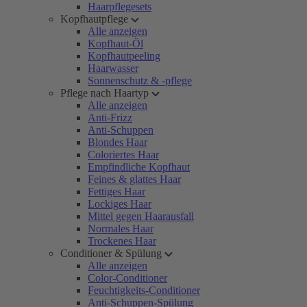
Haarpflegesets
Kopfhautpflege
Alle anzeigen
Kopfhaut-Öl
Kopfhautpeeling
Haarwasser
Sonnenschutz & -pflege
Pflege nach Haartyp
Alle anzeigen
Anti-Frizz
Anti-Schuppen
Blondes Haar
Coloriertes Haar
Empfindliche Kopfhaut
Feines & glattes Haar
Fettiges Haar
Lockiges Haar
Mittel gegen Haarausfall
Normales Haar
Trockenes Haar
Conditioner & Spülung
Alle anzeigen
Color-Conditioner
Feuchtigkeits-Conditioner
Anti-Schuppen-Spülung