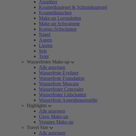
Anspitzer
Kosmetikspiegel & Schminkspiegel
Kosmetiktaschen
Make-up Leerpaletten
Make-up Schwämme
Konjac-Schwämme
Nägel
Augen
Lippen
Sets
Teint
Wasserfestes Make-up
Alle anzeigen
Wasserfeste Eyeliner
Wasserfeste Foundation
Wasserfeste Mascara
Wasserfester Concealer
Wasserfester Lidschatten
Wasserfeste Augenbrauenstifte
Highlights
Alle anzeigen
Glow Make-up
Veganes Make-up
Travel Size
Alle anzeigen