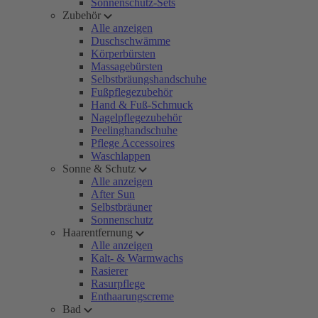
Sonnenschutz-Sets
Zubehör
Alle anzeigen
Duschschwämme
Körperbürsten
Massagebürsten
Selbstbräungshandschuhe
Fußpflegezubehör
Hand & Fuß-Schmuck
Nagelpflegezubehör
Peelinghandschuhe
Pflege Accessoires
Waschlappen
Sonne & Schutz
Alle anzeigen
After Sun
Selbstbräuner
Sonnenschutz
Haarentfernung
Alle anzeigen
Kalt- & Warmwachs
Rasierer
Rasurpflege
Enthaarungscreme
Bad