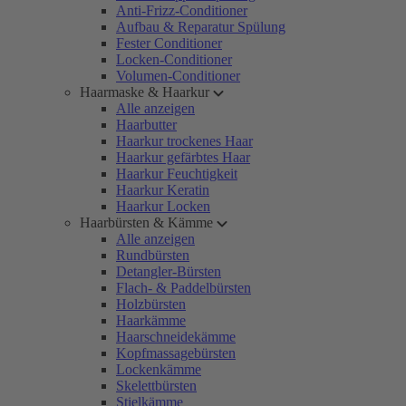
Anti-Frizz-Conditioner
Aufbau & Reparatur Spülung
Fester Conditioner
Locken-Conditioner
Volumen-Conditioner
Haarmaske & Haarkur
Alle anzeigen
Haarbutter
Haarkur trockenes Haar
Haarkur gefärbtes Haar
Haarkur Feuchtigkeit
Haarkur Keratin
Haarkur Locken
Haarbürsten & Kämme
Alle anzeigen
Rundbürsten
Detangler-Bürsten
Flach- & Paddelbürsten
Holzbürsten
Haarkämme
Haarschneidekämme
Kopfmassagebürsten
Lockenkämme
Skelettbürsten
Stielkämme