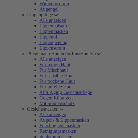
Wimpernserum
Augengel
Lippenpflege
Alle anzeigen
Lippenbalsam
Lippenmasken
Lippenöl
Lippenpeeling
Lippenserum
Pflege nach Hautbedürfnis/Hauttyp
Alle anzeigen
Für fettige Haut
Für Mischhaut
Für sensible Haut
Für trockene Haut
Für unreine Haut
Anti-Aging-Gesichtspflege
Gegen Rötungen
Mit Sonnenschutz
Gesichtsmasken
Alle anzeigen
Augen- & Lippenmasken
Feuchtigkeitsmasken
Reinigungsmasken
Schlammmasken