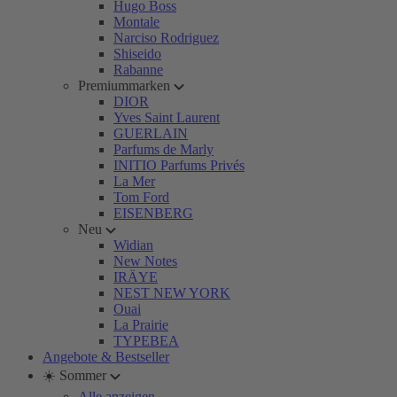
Hugo Boss
Montale
Narciso Rodriguez
Shiseido
Rabanne
Premiummarken
DIOR
Yves Saint Laurent
GUERLAIN
Parfums de Marly
INITIO Parfums Privés
La Mer
Tom Ford
EISENBERG
Neu
Widian
New Notes
IRÄYE
NEST NEW YORK
Ouai
La Prairie
TYPEBEA
Angebote & Bestseller
☀️ Sommer
Alle anzeigen