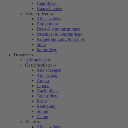
Haarpflege
Haarschneider
Körperpflege
Alle anzeigen
Bodylotions
Deos & Antitranspirants
Duschgel & Duschpflege
Körperreinigung & Scrubs
Seife
Intimpflege
Drogerie
Alle anzeigen
Gesichtspflege
Alle anzeigen
Anti-Aging
Augen
Lippen
Nachtpflege
Tagespflege
Rasur
Reinigung
Sonne
Zähne
Haare
Alle anzeigen