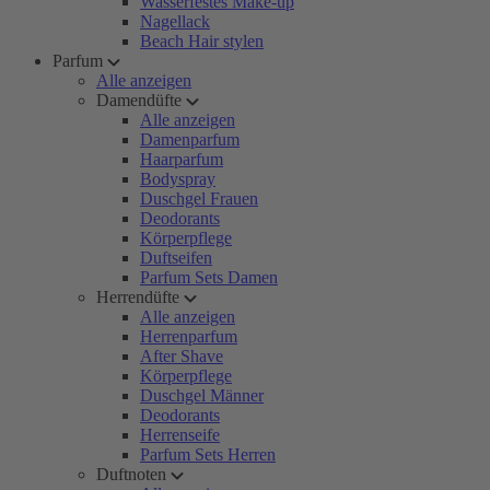
Wasserfestes Make-up
Nagellack
Beach Hair stylen
Parfum
Alle anzeigen
Damendüfte
Alle anzeigen
Damenparfum
Haarparfum
Bodyspray
Duschgel Frauen
Deodorants
Körperpflege
Duftseifen
Parfum Sets Damen
Herrendüfte
Alle anzeigen
Herrenparfum
After Shave
Körperpflege
Duschgel Männer
Deodorants
Herrenseife
Parfum Sets Herren
Duftnoten