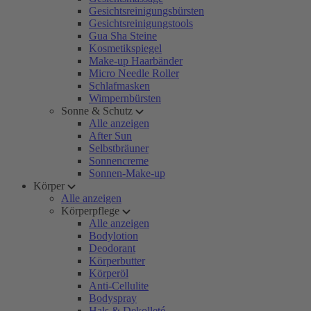
Gesichtsreinigungsbürsten
Gesichtsreinigungstools
Gua Sha Steine
Kosmetikspiegel
Make-up Haarbänder
Micro Needle Roller
Schlafmasken
Wimpernbürsten
Sonne & Schutz
Alle anzeigen
After Sun
Selbstbräuner
Sonnencreme
Sonnen-Make-up
Körper
Alle anzeigen
Körperpflege
Alle anzeigen
Bodylotion
Deodorant
Körperbutter
Körperöl
Anti-Cellulite
Bodyspray
Hals & Dekolleté