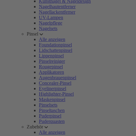
Kunstnägel & Nageldesign
Nagelhautentferner
Nagellackentferner
UV-Lampen
Nagelpflege
Nagelsets
Pinsel
Alle anzeigen
Foundationpinsel
Lidschattenpinsel
Lippenpinsel
Pinselreiniger
Rougepinsel
Applikatoren
Augenbrauenpinsel
Concealer-Pinsel
Eyelinerpinsel
Highlighter-Pinsel
Maskenpinsel
Pinselsets
Pinseltaschen
Puderpinsel
Puderquasten
Zubehör
Alle anzeigen