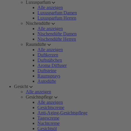
Luxusparfum
Alle anzeigen
Luxusparfum Damen
Luxusparfum Herren
Nischendüfte
Alle anzeigen
Nischendüfte Damen
Nischendüfte Herren
Raumdüfte
Alle anzeigen
Duftkerzen
Duftstäbchen
Aroma Diffuser
Duftsteine
Raumsprays
Autodüfte
Gesicht
Alle anzeigen
Gesichtspflege
Alle anzeigen
Gesichtscreme
Anti-Aging-Gesichtspflege
Tagescreme
Nachtcreme
Gesichtsöl