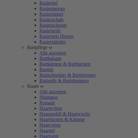
Rasiergel
Rasiermesser
Rasierpinsel
Rasierschale
Rasierschaum
Rasierseife
Rasiersets Herren
Rasierständer
Bartpflege
Alle anzeigen
Bartbalsam
Bartkämme & Bartbürsten
Bartöle
Bartschneider & Barttrimmer
Bartseife & Bartshampoo
Haare
Alle anzeigen
Shampoo
Pomade
Haarstyling
Haarausfall & Haarwuchs
Haarbürsten & Kämme
Haarcreme
Haargel
Haarpaste