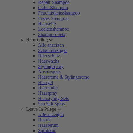
Repair-Shampoo
Color-Shampoo
Feuchtigkeitsshampoo
Festes Shampoo
Haarseife
Lockenshampoo
Shampoo-Sets
Haarstyling
Alle anzeigen
Schaumfestiger
Hitzeschutz
Haarwachs
Styling Spray
Ansatzspray
Haarcreme & Stylingcreme
Haargel
Haarpuder
Haarspray
Haarstyling-Sets
Sea Salt Spray
Leave-In Pflege
Alle anzeigen
Haaröl
Haarserum
Sprühkur