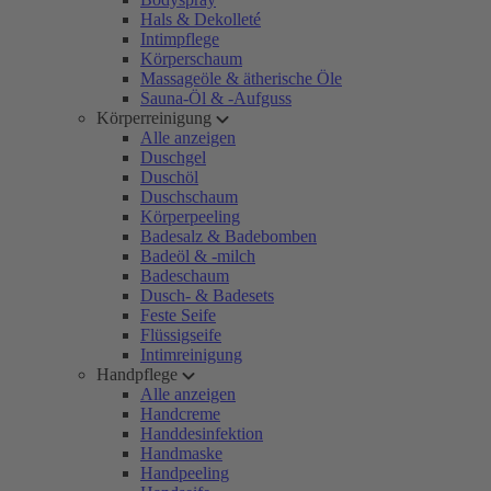
Hals & Dekolleté
Intimpflege
Körperschaum
Massageöle & ätherische Öle
Sauna-Öl & -Aufguss
Körperreinigung
Alle anzeigen
Duschgel
Duschöl
Duschschaum
Körperpeeling
Badesalz & Badebomben
Badeöl & -milch
Badeschaum
Dusch- & Badesets
Feste Seife
Flüssigseife
Intimreinigung
Handpflege
Alle anzeigen
Handcreme
Handdesinfektion
Handmaske
Handpeeling