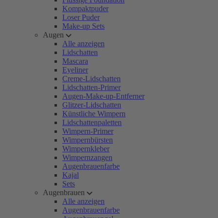
Kompaktpuder
Loser Puder
Make-up Sets
Augen
Alle anzeigen
Lidschatten
Mascara
Eyeliner
Creme-Lidschatten
Lidschatten-Primer
Augen-Make-up-Entferner
Glitzer-Lidschatten
Künstliche Wimpern
Lidschattenpaletten
Wimpern-Primer
Wimpernbürsten
Wimpernkleber
Wimpernzangen
Augenbrauenfarbe
Kajal
Sets
Augenbrauen
Alle anzeigen
Augenbrauenfarbe