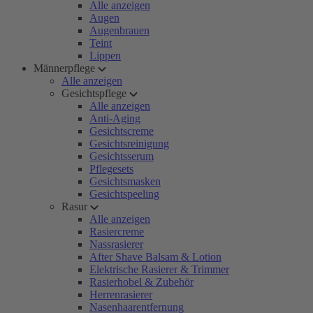
Alle anzeigen
Augen
Augenbrauen
Teint
Lippen
Männerpflege
Alle anzeigen
Gesichtspflege
Alle anzeigen
Anti-Aging
Gesichtscreme
Gesichtsreinigung
Gesichtsserum
Pflegesets
Gesichtsmasken
Gesichtspeeling
Rasur
Alle anzeigen
Rasiercreme
Nassrasierer
After Shave Balsam & Lotion
Elektrische Rasierer & Trimmer
Rasierhobel & Zubehör
Herrenrasierer
Nasenhaarentfernung