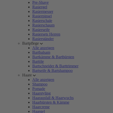
Pre-Shave
Rasiergel
Rasiermesser
Rasierpinsel
Rasierschale
Rasierschaum
Rasierseife
Rasiersets Herren
Rasierständer
Bartpflege
Alle anzeigen
Bartbalsam
Bartkämme & Bartbürsten
Bartöle
Bartschneider & Barttrimmer
Bartseife & Bartshampoo
Haare
Alle anzeigen
Shampoo
Pomade
Haarstyling
Haarausfall & Haarwuchs
Haarbürsten & Kämme
Haarcreme
Haargel