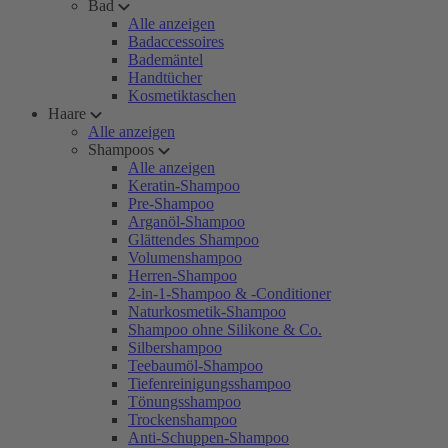
Bad
Alle anzeigen
Badaccessoires
Bademäntel
Handtücher
Kosmetiktaschen
Haare
Alle anzeigen
Shampoos
Alle anzeigen
Keratin-Shampoo
Pre-Shampoo
Arganöl-Shampoo
Glättendes Shampoo
Volumenshampoo
Herren-Shampoo
2-in-1-Shampoo & -Conditioner
Naturkosmetik-Shampoo
Shampoo ohne Silikone & Co.
Silbershampoo
Teebaumöl-Shampoo
Tiefenreinigungsshampoo
Tönungsshampoo
Trockenshampoo
Anti-Schuppen-Shampoo