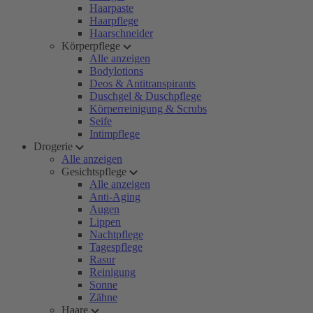
Haarpaste
Haarpflege
Haarschneider
Körperpflege
Alle anzeigen
Bodylotions
Deos & Antitranspirants
Duschgel & Duschpflege
Körperreinigung & Scrubs
Seife
Intimpflege
Drogerie
Alle anzeigen
Gesichtspflege
Alle anzeigen
Anti-Aging
Augen
Lippen
Nachtpflege
Tagespflege
Rasur
Reinigung
Sonne
Zähne
Haare