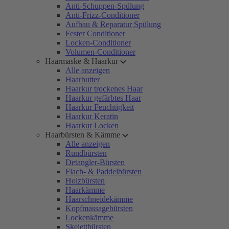
Anti-Schuppen-Spülung
Anti-Frizz-Conditioner
Aufbau & Reparatur Spülung
Fester Conditioner
Locken-Conditioner
Volumen-Conditioner
Haarmaske & Haarkur
Alle anzeigen
Haarbutter
Haarkur trockenes Haar
Haarkur gefärbtes Haar
Haarkur Feuchtigkeit
Haarkur Keratin
Haarkur Locken
Haarbürsten & Kämme
Alle anzeigen
Rundbürsten
Detangler-Bürsten
Flach- & Paddelbürsten
Holzbürsten
Haarkämme
Haarschneidekämme
Kopfmassagebürsten
Lockenkämme
Skelettbürsten