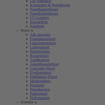
Gel Nagellack
Kunstnägel & Nageldesign
Nagelhautentferner
Nagellackentferner
UV-Lampen
Nagelpflege
Nagelsets
Pinsel
Alle anzeigen
Foundationpinsel
Lidschattenpinsel
Lippenpinsel
Pinselreiniger
Rougepinsel
Applikatoren
Augenbrauenpinsel
Concealer-Pinsel
Eyelinerpinsel
Highlighter-Pinsel
Maskenpinsel
Pinselsets
Pinseltaschen
Puderpinsel
Puderquasten
Zubehör