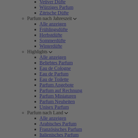
Vetiver Düfte
Würziges Parfum
Zitrische Düfte
Parfum nach Jahreszeit
Alle anzeigen
Frühlingsdüfte
Herbstdüfte
Sommerdüfte
Winterdüfte
Highlights
Alle anzeigen
Beliebtes Parfum
Eau de Cologne
Eau de Parfum
Eau de Toilette
Parfum Angebote
Parfum auf Rechnung
Parfum Miniaturen
Parfum Neuheiten
Unisex Parfum
Parfum nach Land
Alle anzeigen
Arabisches Parfum
Französisches Parfum
Italienisches Parfum