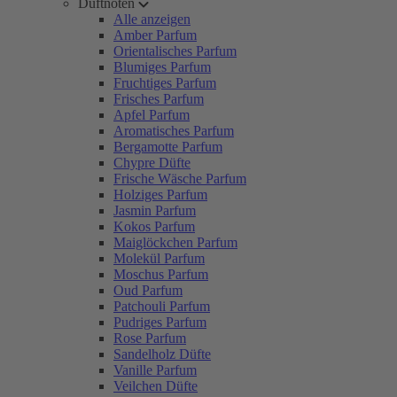
Duftnoten
Alle anzeigen
Amber Parfum
Orientalisches Parfum
Blumiges Parfum
Fruchtiges Parfum
Frisches Parfum
Apfel Parfum
Aromatisches Parfum
Bergamotte Parfum
Chypre Düfte
Frische Wäsche Parfum
Holziges Parfum
Jasmin Parfum
Kokos Parfum
Maiglöckchen Parfum
Molekül Parfum
Moschus Parfum
Oud Parfum
Patchouli Parfum
Pudriges Parfum
Rose Parfum
Sandelholz Düfte
Vanille Parfum
Veilchen Düfte