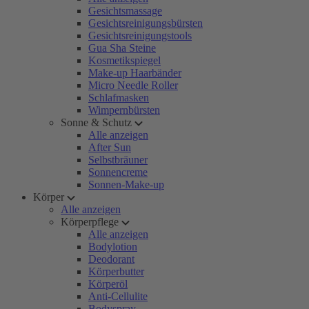
Gesichtsmassage
Gesichtsreinigungsbürsten
Gesichtsreinigungstools
Gua Sha Steine
Kosmetikspiegel
Make-up Haarbänder
Micro Needle Roller
Schlafmasken
Wimpernbürsten
Sonne & Schutz
Alle anzeigen
After Sun
Selbstbräuner
Sonnencreme
Sonnen-Make-up
Körper
Alle anzeigen
Körperpflege
Alle anzeigen
Bodylotion
Deodorant
Körperbutter
Körperöl
Anti-Cellulite
Bodyspray