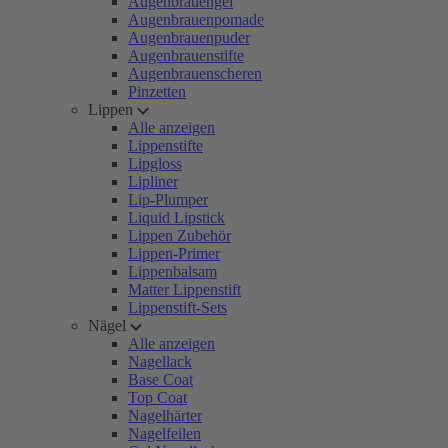
Augenbrauengel
Augenbrauenpomade
Augenbrauenpuder
Augenbrauenstifte
Augenbrauenscheren
Pinzetten
Lippen
Alle anzeigen
Lippenstifte
Lipgloss
Lipliner
Lip-Plumper
Liquid Lipstick
Lippen Zubehör
Lippen-Primer
Lippenbalsam
Matter Lippenstift
Lippenstift-Sets
Nägel
Alle anzeigen
Nagellack
Base Coat
Top Coat
Nagelhärter
Nagelfeilen