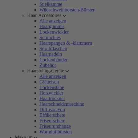
Stielkämme
Wildschweinborsten-Bürsten
Haar-Accessoires
Alle anzeigen
Haargummis
Lockenwickler
Scrunchies
Haarspangen & -klammern
Sprühflaschen
Haarnadeln
Lockenbänder
Zubehör
Haarstyling-Geräte
Alle anzeigen
Glätteisen
Lockenstäbe
Heizwickler
Haartrockner
Haarschneidemaschine
Diffusor-Fön
Effilierschere
Friseurschere
Friseurumhänge
Warmluftbürsten
Make-up