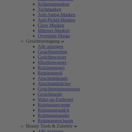
Schlammmasken
Tuchmasken
Anti-Aging-Masken
Anti-Pickel-Masken
Glow Masken
Mitesser-Masken
Overnight Maske
Gesichtsreinigung
Alle anzeigen
Gesichtspeeling
Gesichtswasser
Mizellenwasser
Reinigungsgel
Reinigungsöl
Abschminkpads
Abschminktücher
Gesichtsreinigungssets
Gesichtsseife
Make-up-Entferner
Reinigungscreme
Reinigungsmilch
Reinigungspuder
Reinigungsschaum
Beauty Tools & Zubehör
Alle anzeigen