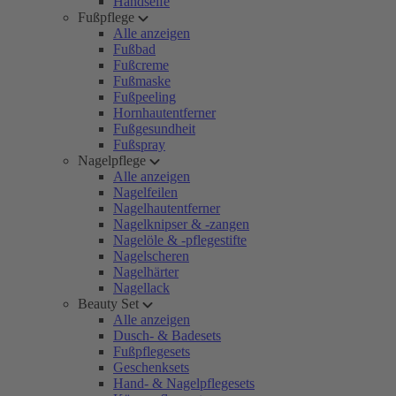
Handseife
Fußpflege
Alle anzeigen
Fußbad
Fußcreme
Fußmaske
Fußpeeling
Hornhautentferner
Fußgesundheit
Fußspray
Nagelpflege
Alle anzeigen
Nagelfeilen
Nagelhautentferner
Nagelknipser & -zangen
Nagelöle & -pflegestifte
Nagelscheren
Nagelhärter
Nagellack
Beauty Set
Alle anzeigen
Dusch- & Badesets
Fußpflegesets
Geschenksets
Hand- & Nagelpflegesets