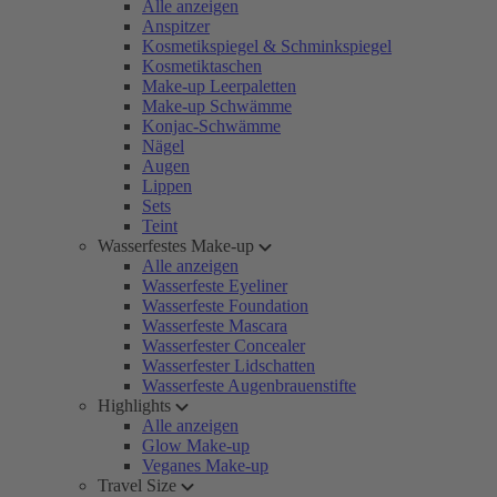
Alle anzeigen
Anspitzer
Kosmetikspiegel & Schminkspiegel
Kosmetiktaschen
Make-up Leerpaletten
Make-up Schwämme
Konjac-Schwämme
Nägel
Augen
Lippen
Sets
Teint
Wasserfestes Make-up
Alle anzeigen
Wasserfeste Eyeliner
Wasserfeste Foundation
Wasserfeste Mascara
Wasserfester Concealer
Wasserfester Lidschatten
Wasserfeste Augenbrauenstifte
Highlights
Alle anzeigen
Glow Make-up
Veganes Make-up
Travel Size