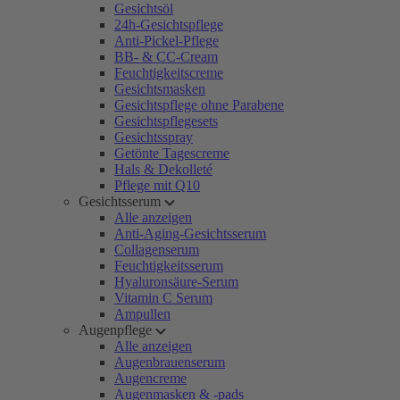
Gesichtsöl
24h-Gesichtspflege
Anti-Pickel-Pflege
BB- & CC-Cream
Feuchtigkeitscreme
Gesichtsmasken
Gesichtspflege ohne Parabene
Gesichtspflegesets
Gesichtsspray
Getönte Tagescreme
Hals & Dekolleté
Pflege mit Q10
Gesichtsserum
Alle anzeigen
Anti-Aging-Gesichtsserum
Collagenserum
Feuchtigkeitsserum
Hyaluronsäure-Serum
Vitamin C Serum
Ampullen
Augenpflege
Alle anzeigen
Augenbrauenserum
Augencreme
Augenmasken & -pads