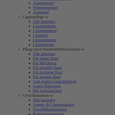
Augenserum
Wimpernserum
Augengel
Lippenpflege
Alle anzeigen
Lippenbalsam
Lippenmasken
Lippenöl
Lippenpeeling
Lippenserum
Pflege nach Hautbedürfnis/Hauttyp
Alle anzeigen
Für fettige Haut
Für Mischhaut
Für sensible Haut
Für trockene Haut
Für unreine Haut
Anti-Aging-Gesichtspflege
Gegen Rötungen
Mit Sonnenschutz
Gesichtsmasken
Alle anzeigen
Augen- & Lippenmasken
Feuchtigkeitsmasken
Reinigungsmasken