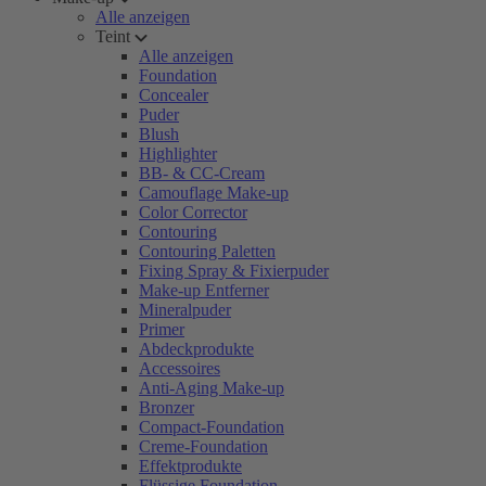
Alle anzeigen
Teint
Alle anzeigen
Foundation
Concealer
Puder
Blush
Highlighter
BB- & CC-Cream
Camouflage Make-up
Color Corrector
Contouring
Contouring Paletten
Fixing Spray & Fixierpuder
Make-up Entferner
Mineralpuder
Primer
Abdeckprodukte
Accessoires
Anti-Aging Make-up
Bronzer
Compact-Foundation
Creme-Foundation
Effektprodukte
Flüssige Foundation