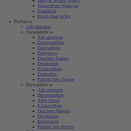
Mists & Setting Sprays
Wasserfestes Make-up
Nagellack
Beach Hair stylen
Parfum
Alle anzeigen
Damendüfte
Alle anzeigen
Damenparfum
Haarparfum
Bodyspray
Duschgel Frauen
Deodorants
Körperpflege
Duftseifen
Parfum Sets Damen
Herrendüfte
Alle anzeigen
Herrenparfum
After Shave
Körperpflege
Duschgel Männer
Deodorants
Herrenseife
Parfum Sets Herren