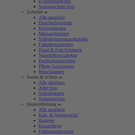
Körperpflegesets
Sonnenschutz-Sets
Zubehör
Alle anzeigen
Duschschwämme
Körperbürsten
Massagebürsten
Selbstbräungshandschuhe
Fußpflegezubehör
Hand & Fuß-Schmuck
Nagelpflegezubehör
Peelinghandschuhe
Pflege Accessoires
Waschlappen
Sonne & Schutz
Alle anzeigen
After Sun
Selbstbräuner
Sonnenschutz
Haarentfernung
Alle anzeigen
Kalt- & Warmwachs
Rasierer
Rasurpflege
Enthaarungscreme