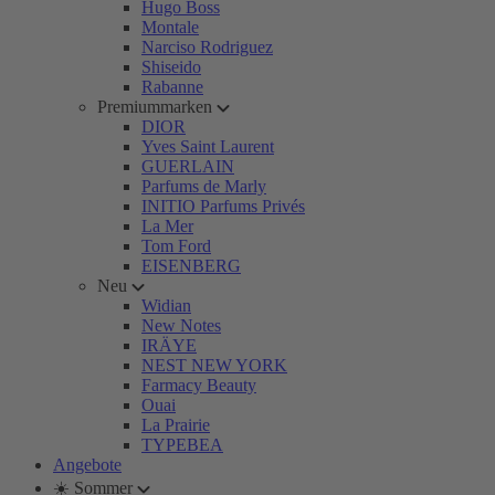
Hugo Boss
Montale
Narciso Rodriguez
Shiseido
Rabanne
Premiummarken
DIOR
Yves Saint Laurent
GUERLAIN
Parfums de Marly
INITIO Parfums Privés
La Mer
Tom Ford
EISENBERG
Neu
Widian
New Notes
IRÄYE
NEST NEW YORK
Farmacy Beauty
Ouai
La Prairie
TYPEBEA
Angebote
☀️ Sommer