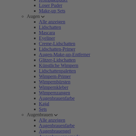
Loser Puder
Make-up Sets
Augen
Alle anzeigen
Lidschatten
Mascara
Eyeliner
Creme-Lidschatten
Lidschatten-Primer
Augen-Make-up-Entferner
Glitzer-Lidschatten
Künstliche Wimpern
Lidschattenpaletten
Wimpern-Primer
Wimpernbürsten
Wimpernkleber
Wimpernzangen
Augenbrauenfarbe
Kajal
Sets
Augenbrauen
Alle anzeigen
Augenbrauenfarbe
Augenbrauengel