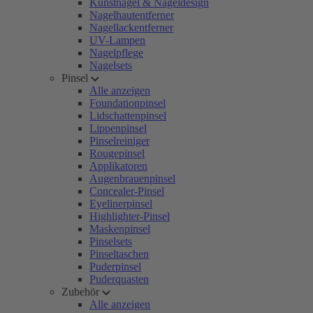
Kunstnägel & Nageldesign
Nagelhautentferner
Nagellackentferner
UV-Lampen
Nagelpflege
Nagelsets
Pinsel
Alle anzeigen
Foundationpinsel
Lidschattenpinsel
Lippenpinsel
Pinselreiniger
Rougepinsel
Applikatoren
Augenbrauenpinsel
Concealer-Pinsel
Eyelinerpinsel
Highlighter-Pinsel
Maskenpinsel
Pinselsets
Pinseltaschen
Puderpinsel
Puderquasten
Zubehör
Alle anzeigen