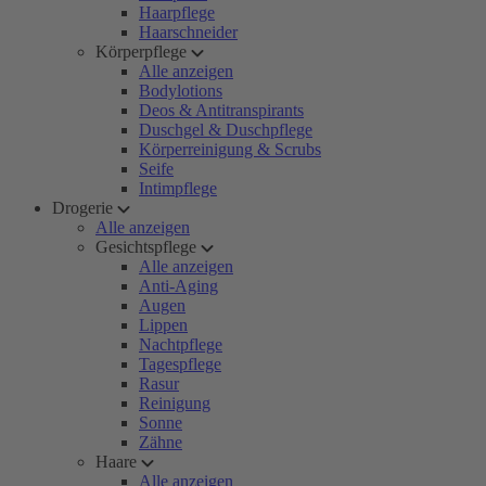
Haarpflege
Haarschneider
Körperpflege
Alle anzeigen
Bodylotions
Deos & Antitranspirants
Duschgel & Duschpflege
Körperreinigung & Scrubs
Seife
Intimpflege
Drogerie
Alle anzeigen
Gesichtspflege
Alle anzeigen
Anti-Aging
Augen
Lippen
Nachtpflege
Tagespflege
Rasur
Reinigung
Sonne
Zähne
Haare
Alle anzeigen