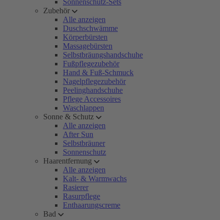
Sonnenschutz-Sets
Zubehör
Alle anzeigen
Duschschwämme
Körperbürsten
Massagebürsten
Selbstbräungshandschuhe
Fußpflegezubehör
Hand & Fuß-Schmuck
Nagelpflegezubehör
Peelinghandschuhe
Pflege Accessoires
Waschlappen
Sonne & Schutz
Alle anzeigen
After Sun
Selbstbräuner
Sonnenschutz
Haarentfernung
Alle anzeigen
Kalt- & Warmwachs
Rasierer
Rasurpflege
Enthaarungscreme
Bad