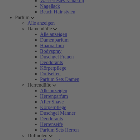
Wasserfestes Make-up
Nagellack
Beach Hair stylen
Parfum
Alle anzeigen
Damendüfte
Alle anzeigen
Damenparfum
Haarparfum
Bodyspray
Duschgel Frauen
Deodorants
Körperpflege
Duftseifen
Parfum Sets Damen
Herrendüfte
Alle anzeigen
Herrenparfum
After Shave
Körperpflege
Duschgel Männer
Deodorants
Herrenseife
Parfum Sets Herren
Duftnoten