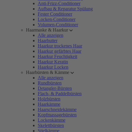
Anti-Frizz-Conditioner
Aufbau & Reparatur Spülung
Fester Conditioner
Locken-Conditioner
Volumen-Conditioner
Haarmaske & Haarkur
Alle anzeigen
Haarbutter
Haarkur trockenes Haar
Haarkur gefärbtes Haar
Haarkur Feuchtigkeit
Haarkur Keratin
Haarkur Locken
Haarbürsten & Kämme
Alle anzeigen
Rundbürsten
Detangler-Bürsten
Flach- & Paddelbürsten
Holzbürsten
Haarkämme
Haarschneidekämme
Kopfmassagebürsten
Lockenkämme
Skelettbürsten
Stielkämme