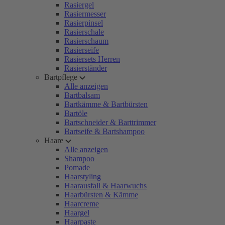
Rasiergel
Rasiermesser
Rasierpinsel
Rasierschale
Rasierschaum
Rasierseife
Rasiersets Herren
Rasierständer
Bartpflege
Alle anzeigen
Bartbalsam
Bartkämme & Bartbürsten
Bartöle
Bartschneider & Barttrimmer
Bartseife & Bartshampoo
Haare
Alle anzeigen
Shampoo
Pomade
Haarstyling
Haarausfall & Haarwuchs
Haarbürsten & Kämme
Haarcreme
Haargel
Haarpaste