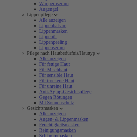
Wimpernserum
Augengel
Lippenpflege
Alle anzeigen
Lippenbalsam
Lippenmasken
Lippenöl
Lippenpeeling
Lippenserum
Pflege nach Hautbedürfnis/Hauttyp
Alle anzeigen
Für fettige Haut
Für Mischhaut
Für sensible Haut
Für trockene Haut
Für unreine Haut
Anti-Aging-Gesichtspflege
Gegen Rötungen
Mit Sonnenschutz
Gesichtsmasken
Alle anzeigen
Augen- & Lippenmasken
Feuchtigkeitsmasken
Reinigungsmasken
Schlammmasken