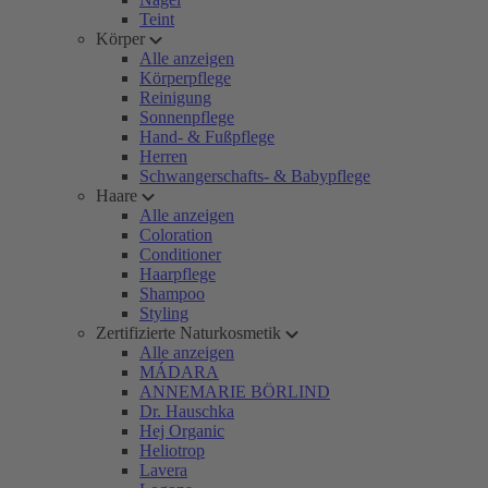
Teint
Körper
Alle anzeigen
Körperpflege
Reinigung
Sonnenpflege
Hand- & Fußpflege
Herren
Schwangerschafts- & Babypflege
Haare
Alle anzeigen
Coloration
Conditioner
Haarpflege
Shampoo
Styling
Zertifizierte Naturkosmetik
Alle anzeigen
MÁDARA
ANNEMARIE BÖRLIND
Dr. Hauschka
Hej Organic
Heliotrop
Lavera