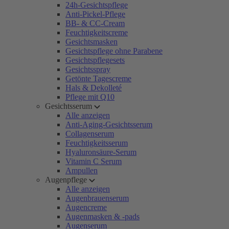
24h-Gesichtspflege
Anti-Pickel-Pflege
BB- & CC-Cream
Feuchtigkeitscreme
Gesichtsmasken
Gesichtspflege ohne Parabene
Gesichtspflegesets
Gesichtsspray
Getönte Tagescreme
Hals & Dekolleté
Pflege mit Q10
Gesichtsserum
Alle anzeigen
Anti-Aging-Gesichtsserum
Collagenserum
Feuchtigkeitsserum
Hyaluronsäure-Serum
Vitamin C Serum
Ampullen
Augenpflege
Alle anzeigen
Augenbrauenserum
Augencreme
Augenmasken & -pads
Augenserum