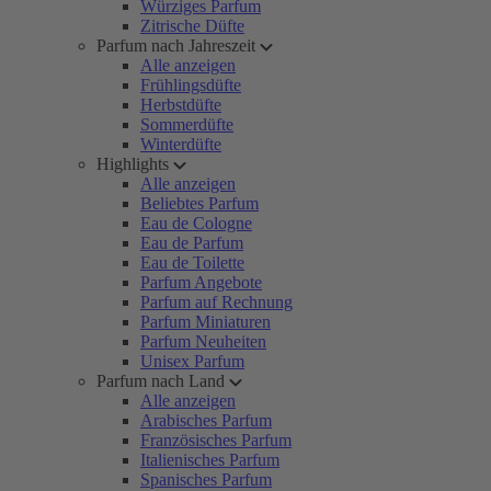
Würziges Parfum
Zitrische Düfte
Parfum nach Jahreszeit
Alle anzeigen
Frühlingsdüfte
Herbstdüfte
Sommerdüfte
Winterdüfte
Highlights
Alle anzeigen
Beliebtes Parfum
Eau de Cologne
Eau de Parfum
Eau de Toilette
Parfum Angebote
Parfum auf Rechnung
Parfum Miniaturen
Parfum Neuheiten
Unisex Parfum
Parfum nach Land
Alle anzeigen
Arabisches Parfum
Französisches Parfum
Italienisches Parfum
Spanisches Parfum