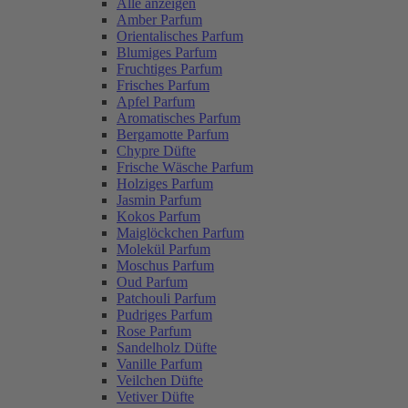
Alle anzeigen
Amber Parfum
Orientalisches Parfum
Blumiges Parfum
Fruchtiges Parfum
Frisches Parfum
Apfel Parfum
Aromatisches Parfum
Bergamotte Parfum
Chypre Düfte
Frische Wäsche Parfum
Holziges Parfum
Jasmin Parfum
Kokos Parfum
Maiglöckchen Parfum
Molekül Parfum
Moschus Parfum
Oud Parfum
Patchouli Parfum
Pudriges Parfum
Rose Parfum
Sandelholz Düfte
Vanille Parfum
Veilchen Düfte
Vetiver Düfte