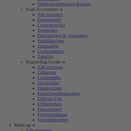
Wildschweinborsten-Bürsten
Haar-Accessoires
Alle anzeigen
Haargummis
Lockenwickler
Scrunchies
Haarspangen & -klammern
Sprühflaschen
Haarnadeln
Lockenbänder
Zubehör
Haarstyling-Geräte
Alle anzeigen
Glätteisen
Lockenstäbe
Heizwickler
Haartrockner
Haarschneidemaschine
Diffusor-Fön
Effilierschere
Friseurschere
Friseurumhänge
Warmluftbürsten
Make-up
Alle anzeigen