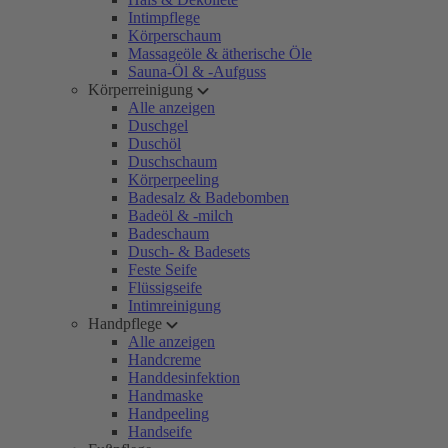
Intimpflege
Körperschaum
Massageöle & ätherische Öle
Sauna-Öl & -Aufguss
Körperreinigung
Alle anzeigen
Duschgel
Duschöl
Duschschaum
Körperpeeling
Badesalz & Badebomben
Badeöl & -milch
Badeschaum
Dusch- & Badesets
Feste Seife
Flüssigseife
Intimreinigung
Handpflege
Alle anzeigen
Handcreme
Handdesinfektion
Handmaske
Handpeeling
Handseife