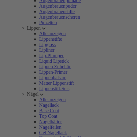
Augenbrauenpomade
Augenbrauenpuder
Augenbrauenstifte
Augenbrauenscheren
Pinzetten
Lippen
Alle anzeigen
Lippenstifte
Lipgloss
Lipliner
Lip-Plumper
Liquid Lipstick
Lippen Zubehör
Lippen-Primer
Lippenbalsam
Matter Lippenstift
Lippenstift-Sets
Nägel
Alle anzeigen
Nagellack
Base Coat
Top Coat
Nagelhärter
Nagelfeilen
Gel Nagellack