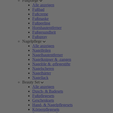
Fußpflege
Alle anzeigen
Fußbad
Fußcreme
Fußmaske
Fußpeeling
Hornhautentferner
Fußgesundheit
Fußspray
Nagelpflege
Alle anzeigen
Nagelfeilen
Nagelhautentferner
Nagelknipser & -zangen
Nagelöle & -pflegestifte
Nagelscheren
Nagelhärter
Nagellack
Beauty Set
Alle anzeigen
Dusch- & Badesets
Fußpflegesets
Geschenksets
Hand- & Nagelpflegesets
Körperpflegesets