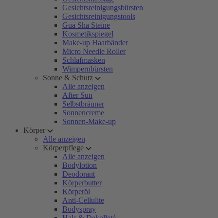
Gesichtsreinigungsbürsten
Gesichtsreinigungstools
Gua Sha Steine
Kosmetikspiegel
Make-up Haarbänder
Micro Needle Roller
Schlafmasken
Wimpernbürsten
Sonne & Schutz
Alle anzeigen
After Sun
Selbstbräuner
Sonnencreme
Sonnen-Make-up
Körper
Alle anzeigen
Körperpflege
Alle anzeigen
Bodylotion
Deodorant
Körperbutter
Körperöl
Anti-Cellulite
Bodyspray
Hals & Dekolleté