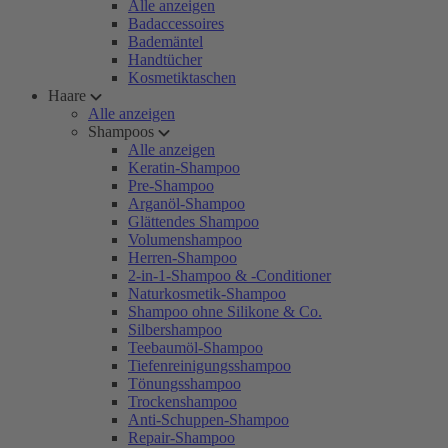
Alle anzeigen
Badaccessoires
Bademäntel
Handtücher
Kosmetiktaschen
Haare
Alle anzeigen
Shampoos
Alle anzeigen
Keratin-Shampoo
Pre-Shampoo
Arganöl-Shampoo
Glättendes Shampoo
Volumenshampoo
Herren-Shampoo
2-in-1-Shampoo & -Conditioner
Naturkosmetik-Shampoo
Shampoo ohne Silikone & Co.
Silbershampoo
Teebaumöl-Shampoo
Tiefenreinigungsshampoo
Tönungsshampoo
Trockenshampoo
Anti-Schuppen-Shampoo
Repair-Shampoo