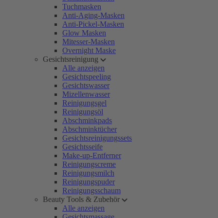
Tuchmasken
Anti-Aging-Masken
Anti-Pickel-Masken
Glow Masken
Mitesser-Masken
Overnight Maske
Gesichtsreinigung
Alle anzeigen
Gesichtspeeling
Gesichtswasser
Mizellenwasser
Reinigungsgel
Reinigungsöl
Abschminkpads
Abschminktücher
Gesichtsreinigungssets
Gesichtsseife
Make-up-Entferner
Reinigungscreme
Reinigungsmilch
Reinigungspuder
Reinigungsschaum
Beauty Tools & Zubehör
Alle anzeigen
Gesichtsmassage