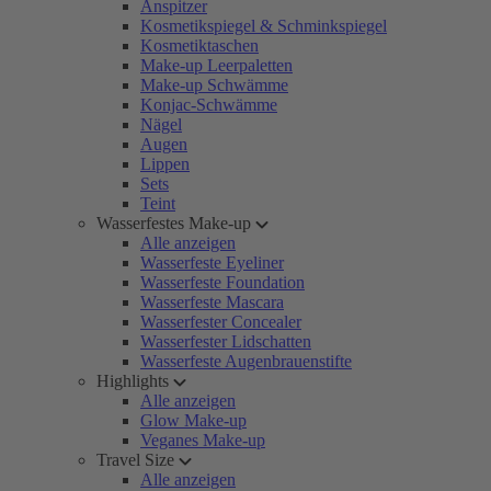
Anspitzer
Kosmetikspiegel & Schminkspiegel
Kosmetiktaschen
Make-up Leerpaletten
Make-up Schwämme
Konjac-Schwämme
Nägel
Augen
Lippen
Sets
Teint
Wasserfestes Make-up
Alle anzeigen
Wasserfeste Eyeliner
Wasserfeste Foundation
Wasserfeste Mascara
Wasserfester Concealer
Wasserfester Lidschatten
Wasserfeste Augenbrauenstifte
Highlights
Alle anzeigen
Glow Make-up
Veganes Make-up
Travel Size
Alle anzeigen