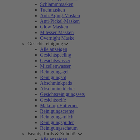
Schlammmasken
Tuchmasken
Anti-Aging-Masken
Anti-Pickel-Masken
Glow Masken
Mitesser-Masken
Overnight Maske
Gesichtsreinigung
Alle anzeigen
Gesichtspeeling
Gesichtswasser
Mizellenwasser
Reinigungsgel
Reinigungsöl
Abschminkpads
Abschminktücher
Gesichtsreinigungssets
Gesichtsseife
Make-up-Entferner
Reinigungscreme
Reinigungsmilch
Reinigungspuder
Reinigungsschaum
Beauty Tools & Zubehör
Alle anzeigen