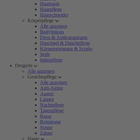
Haarpaste
Haarpflege
Haarschneider
Körperpflege
Alle anzeigen
Bodylotions
Deos & Antitranspirants
Duschgel & Duschpflege
Körperreinigung & Scrubs
Seife
Intimpflege
Drogerie
Alle anzeigen
Gesichtspflege
Alle anzeigen
Anti-Aging
Augen
Lippen
Nachtpflege
Tagespflege
Rasur
Reinigung
Sonne
Zähne
Haare