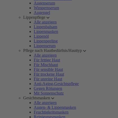
Augenserum
Wimpernserum
Augengel
Lippenpflege
Alle anzeigen
Lippenbalsam
Lippenmasken
Lippenöl
Lippenpeeling
Lippenserum
Pflege nach Hautbedürfnis/Hauttyp
Alle anzeigen
Für fettige Haut
Für Mischhaut
Für sensible Haut
Für trockene Haut
Für unreine Haut
Anti-Aging-Gesichtspflege
Gegen Rötungen
Mit Sonnenschutz
Gesichtsmasken
Alle anzeigen
Augen- & Lippenmasken
Feuchtigkeitsmasken
Reinigungsmasken