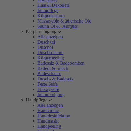
Hals & Dekolleté
Intimpflege
Körperschaum
Massageöle & ätherische Öle
Sauna-Öl & -Aufguss
Körperreinigung
Alle anzeigen
Duschgel
Duschöl
Duschschaum
Körperpeeling
Badesalz & Badebomben
Badeöl & -milch
Badeschaum
Dusch- & Badesets
Feste Seife
Flüssigseife
Intimreinigung
Handpflege
Alle anzeigen
Handcreme
Handdesinfektion
Handmaske
Handpeeling