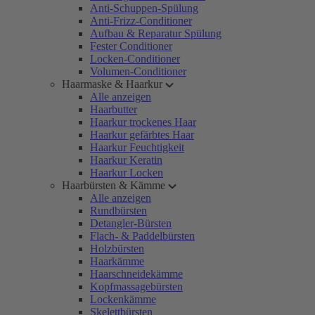
Anti-Schuppen-Spülung
Anti-Frizz-Conditioner
Aufbau & Reparatur Spülung
Fester Conditioner
Locken-Conditioner
Volumen-Conditioner
Haarmaske & Haarkur
Alle anzeigen
Haarbutter
Haarkur trockenes Haar
Haarkur gefärbtes Haar
Haarkur Feuchtigkeit
Haarkur Keratin
Haarkur Locken
Haarbürsten & Kämme
Alle anzeigen
Rundbürsten
Detangler-Bürsten
Flach- & Paddelbürsten
Holzbürsten
Haarkämme
Haarschneidekämme
Kopfmassagebürsten
Lockenkämme
Skelettbürsten