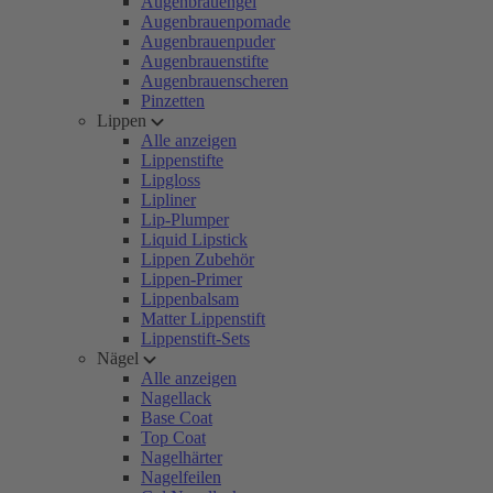
Augenbrauengel
Augenbrauenpomade
Augenbrauenpuder
Augenbrauenstifte
Augenbrauenscheren
Pinzetten
Lippen
Alle anzeigen
Lippenstifte
Lipgloss
Lipliner
Lip-Plumper
Liquid Lipstick
Lippen Zubehör
Lippen-Primer
Lippenbalsam
Matter Lippenstift
Lippenstift-Sets
Nägel
Alle anzeigen
Nagellack
Base Coat
Top Coat
Nagelhärter
Nagelfeilen