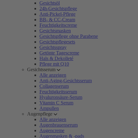
Gesichtsöl
24h-Gesichtspflege
Anti-Pickel-Pflege
BB- & CC-Cream
Feuchtigkeitscreme
Gesichtsmasken
Gesichtspflege ohne Parabene
Gesichtspflegesets
Gesichtsspray
Getönte Tagescreme
Hals & Dekolleté
Pflege mit Q10
Gesichtsserum
Alle anzeigen
Anti-Aging-Gesichtsserum
Collagenserum
Feuchtigkeitsserum
Hyaluronsäure-Serum
Vitamin C Serum
Ampullen
Augenpflege
Alle anzeigen
Augenbrauenserum
Augencreme
Augenmasken & -pads