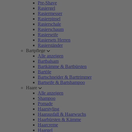
Pre-Shave
Rasiergel
Rasiermesser
Rasierpinsel
Rasierschale
Rasierschaum
Rasierseife
Rasiersets Herren
Rasierständer
Bartpflege
Alle anzeigen
Bartbalsam
Bartkämme & Bartbürsten
Bartöle
Bartschneider & Barttrimmer
Bartseife & Bartshampoo
Haare
Alle anzeigen
Shampoo
Pomade
Haarstyling
Haarausfall & Haarwuchs
Haarbürsten & Kämme
Haarcreme
Haargel