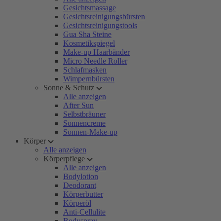
Gesichtsmassage
Gesichtsreinigungsbürsten
Gesichtsreinigungstools
Gua Sha Steine
Kosmetikspiegel
Make-up Haarbänder
Micro Needle Roller
Schlafmasken
Wimpernbürsten
Sonne & Schutz
Alle anzeigen
After Sun
Selbstbräuner
Sonnencreme
Sonnen-Make-up
Körper
Alle anzeigen
Körperpflege
Alle anzeigen
Bodylotion
Deodorant
Körperbutter
Körperöl
Anti-Cellulite
Bodyspray