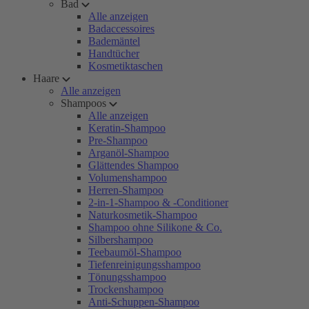
Bad
Alle anzeigen
Badaccessoires
Bademäntel
Handtücher
Kosmetiktaschen
Haare
Alle anzeigen
Shampoos
Alle anzeigen
Keratin-Shampoo
Pre-Shampoo
Arganöl-Shampoo
Glättendes Shampoo
Volumenshampoo
Herren-Shampoo
2-in-1-Shampoo & -Conditioner
Naturkosmetik-Shampoo
Shampoo ohne Silikone & Co.
Silbershampoo
Teebaumöl-Shampoo
Tiefenreinigungsshampoo
Tönungsshampoo
Trockenshampoo
Anti-Schuppen-Shampoo