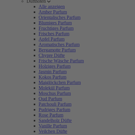
Duftnoten
Alle anzeigen
Amber Parfum
Orientalisches Parfum
Blumiges Parfum
Fruchtiges Parfum
Frisches Parfum
Apfel Parfum
Aromatisches Parfum
Bergamotte Parfum
Chypre Düfte
Frische Wäsche Parfum
Holziges Parfum
Jasmin Parfum
Kokos Parfum
Maiglöckchen Parfum
Molekül Parfum
Moschus Parfum
Oud Parfum
Patchouli Parfum
Pudriges Parfum
Rose Parfum
Sandelholz Düfte
Vanille Parfum
Veilchen Düfte