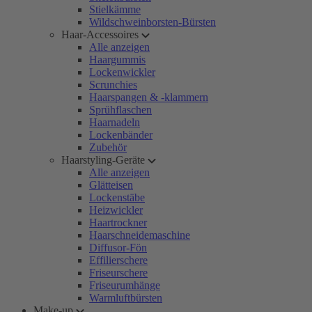
Stielkämme
Wildschweinborsten-Bürsten
Haar-Accessoires
Alle anzeigen
Haargummis
Lockenwickler
Scrunchies
Haarspangen & -klammern
Sprühflaschen
Haarnadeln
Lockenbänder
Zubehör
Haarstyling-Geräte
Alle anzeigen
Glätteisen
Lockenstäbe
Heizwickler
Haartrockner
Haarschneidemaschine
Diffusor-Fön
Effilierschere
Friseurschere
Friseurumhänge
Warmluftbürsten
Make-up