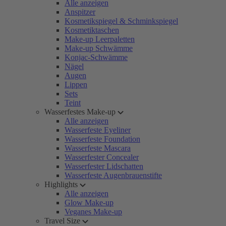
Alle anzeigen
Anspitzer
Kosmetikspiegel & Schminkspiegel
Kosmetiktaschen
Make-up Leerpaletten
Make-up Schwämme
Konjac-Schwämme
Nägel
Augen
Lippen
Sets
Teint
Wasserfestes Make-up
Alle anzeigen
Wasserfeste Eyeliner
Wasserfeste Foundation
Wasserfeste Mascara
Wasserfester Concealer
Wasserfester Lidschatten
Wasserfeste Augenbrauenstifte
Highlights
Alle anzeigen
Glow Make-up
Veganes Make-up
Travel Size