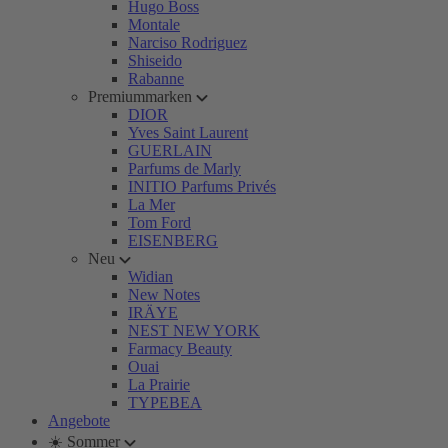
Hugo Boss
Montale
Narciso Rodriguez
Shiseido
Rabanne
Premiummarken
DIOR
Yves Saint Laurent
GUERLAIN
Parfums de Marly
INITIO Parfums Privés
La Mer
Tom Ford
EISENBERG
Neu
Widian
New Notes
IRÄYE
NEST NEW YORK
Farmacy Beauty
Ouai
La Prairie
TYPEBEA
Angebote
☀️ Sommer