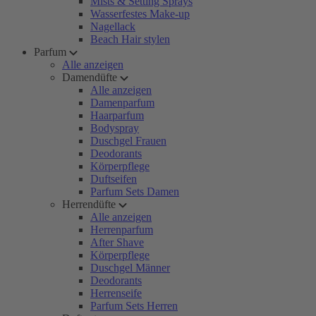
Mists & Setting Sprays
Wasserfestes Make-up
Nagellack
Beach Hair stylen
Parfum
Alle anzeigen
Damendüfte
Alle anzeigen
Damenparfum
Haarparfum
Bodyspray
Duschgel Frauen
Deodorants
Körperpflege
Duftseifen
Parfum Sets Damen
Herrendüfte
Alle anzeigen
Herrenparfum
After Shave
Körperpflege
Duschgel Männer
Deodorants
Herrenseife
Parfum Sets Herren