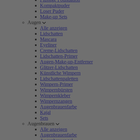
Kompaktpuder
Loser Puder
Make-up Sets
Augen
Alle anzeigen
Lidschatten
Mascara
Eyeliner
Creme-Lidschatten
Lidschatten-Primer
Augen-Make-up-Entferner
Glitzer-Lidschatten
Künstliche Wimpern
Lidschattenpaletten
Wimpern-Primer
Wimpernbürsten
Wimpernkleber
Wimpernzangen
Augenbrauenfarbe
Kajal
Sets
Augenbrauen
Alle anzeigen
Augenbrauenfarbe