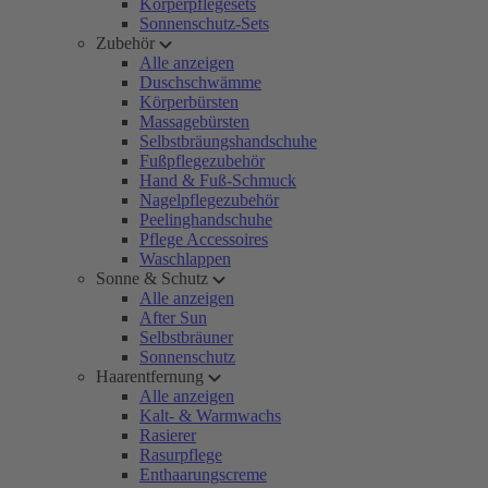
Körperpflegesets
Sonnenschutz-Sets
Zubehör
Alle anzeigen
Duschschwämme
Körperbürsten
Massagebürsten
Selbstbräungshandschuhe
Fußpflegezubehör
Hand & Fuß-Schmuck
Nagelpflegezubehör
Peelinghandschuhe
Pflege Accessoires
Waschlappen
Sonne & Schutz
Alle anzeigen
After Sun
Selbstbräuner
Sonnenschutz
Haarentfernung
Alle anzeigen
Kalt- & Warmwachs
Rasierer
Rasurpflege
Enthaarungscreme