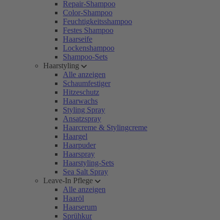
Repair-Shampoo
Color-Shampoo
Feuchtigkeitsshampoo
Festes Shampoo
Haarseife
Lockenshampoo
Shampoo-Sets
Haarstyling
Alle anzeigen
Schaumfestiger
Hitzeschutz
Haarwachs
Styling Spray
Ansatzspray
Haarcreme & Stylingcreme
Haargel
Haarpuder
Haarspray
Haarstyling-Sets
Sea Salt Spray
Leave-In Pflege
Alle anzeigen
Haaröl
Haarserum
Sprühkur