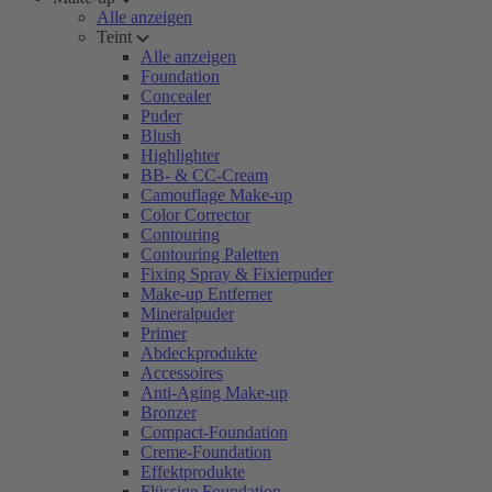
Alle anzeigen
Teint
Alle anzeigen
Foundation
Concealer
Puder
Blush
Highlighter
BB- & CC-Cream
Camouflage Make-up
Color Corrector
Contouring
Contouring Paletten
Fixing Spray & Fixierpuder
Make-up Entferner
Mineralpuder
Primer
Abdeckprodukte
Accessoires
Anti-Aging Make-up
Bronzer
Compact-Foundation
Creme-Foundation
Effektprodukte
Flüssige Foundation