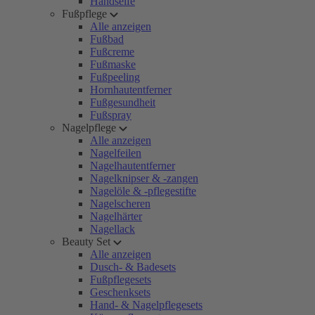
Handseife
Fußpflege
Alle anzeigen
Fußbad
Fußcreme
Fußmaske
Fußpeeling
Hornhautentferner
Fußgesundheit
Fußspray
Nagelpflege
Alle anzeigen
Nagelfeilen
Nagelhautentferner
Nagelknipser & -zangen
Nagelöle & -pflegestifte
Nagelscheren
Nagelhärter
Nagellack
Beauty Set
Alle anzeigen
Dusch- & Badesets
Fußpflegesets
Geschenksets
Hand- & Nagelpflegesets