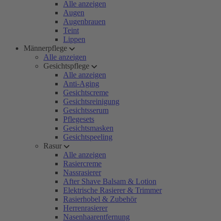
Alle anzeigen
Augen
Augenbrauen
Teint
Lippen
Männerpflege
Alle anzeigen
Gesichtspflege
Alle anzeigen
Anti-Aging
Gesichtscreme
Gesichtsreinigung
Gesichtsserum
Pflegesets
Gesichtsmasken
Gesichtspeeling
Rasur
Alle anzeigen
Rasiercreme
Nassrasierer
After Shave Balsam & Lotion
Elektrische Rasierer & Trimmer
Rasierhobel & Zubehör
Herrenrasierer
Nasenhaarentfernung