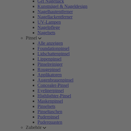
Gel Nagellack
Kunstnägel & Nageldesign
Nagelhautentferner
Nagellackentferner
UV-Lampen
Nagelpflege
Nagelsets
Pinsel
Alle anzeigen
Foundationpinsel
Lidschattenpinsel
Lippenpinsel
Pinselreiniger
Rougepinsel
Applikatoren
Augenbrauenpinsel
Concealer-Pinsel
Eyelinerpinsel
Highlighter-Pinsel
Maskenpinsel
Pinselsets
Pinseltaschen
Puderpinsel
Puderquasten
Zubehör