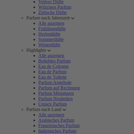
Vetiver Düfte
Würziges Parfum
Zitrische Düfte
Parfum nach Jahreszeit
Alle anzeigen
Frühlingsdüfte
Herbstdüfte
Sommerdüfte
Winterdüfte
Highlights
Alle anzeigen
Beliebtes Parfum
Eau de Cologne
Eau de Parfum
Eau de Toilette
Parfum Angebote
Parfum auf Rechnung
Parfum Miniaturen
Parfum Neuheiten
Unisex Parfum
Parfum nach Land
Alle anzeigen
Arabisches Parfum
Französisches Parfum
Italienisches Parfum