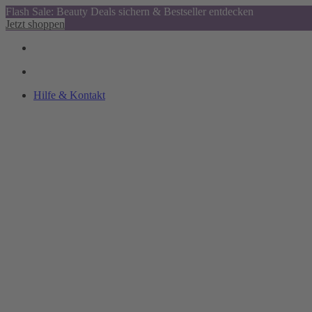
Flash Sale: Beauty Deals sichern & Bestseller entdecken
Jetzt shoppen
Hilfe & Kontakt