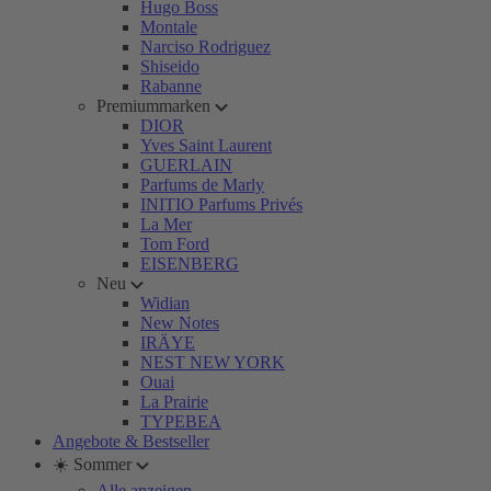
Hugo Boss
Montale
Narciso Rodriguez
Shiseido
Rabanne
Premiummarken
DIOR
Yves Saint Laurent
GUERLAIN
Parfums de Marly
INITIO Parfums Privés
La Mer
Tom Ford
EISENBERG
Neu
Widian
New Notes
IRÄYE
NEST NEW YORK
Ouai
La Prairie
TYPEBEA
Angebote & Bestseller
☀️ Sommer
Alle anzeigen